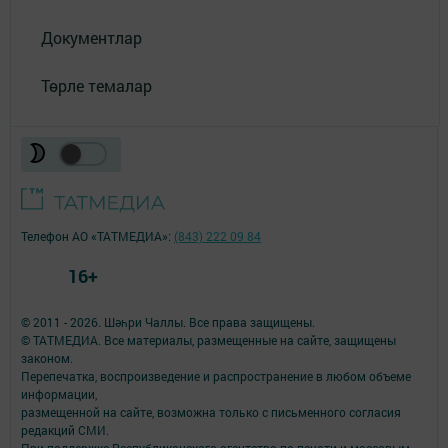
Документлар
Төрле темалар
Телефон АО «ТАТМЕДИА»:
(843) 222 09 84
16+
© 2011 - 2026. Шәһри Чаллы. Все права защищены.
© ТАТМЕДИА. Все материалы, размещенные на сайте, защищены
законом.
Перепечатка, воспроизведение и распространение в любом объеме
информации,
размещенной на сайте, возможна только с письменного согласия
редакций СМИ.