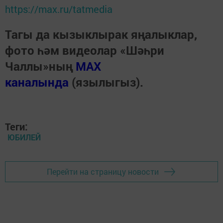
https://max.ru/tatmedia
Тагы да кызыклырак яңалыклар,
фото һәм видеолар «Шәһри
Чаллы»ның
MAX
каналында
(язылыгыз).
Теги:
ЮБИЛЕЙ
Перейти на страницу новости