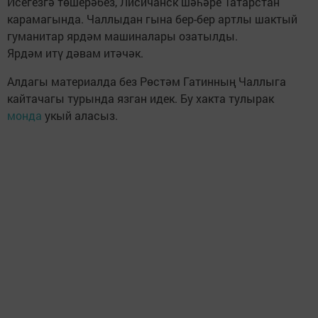
Исегезгә төшерәбез, Лисичанск шәһәре Татарстан
карамагында. Чаллыдан гына бер-бер артлы шактый
гуманитар ярдәм машиналары озатылды.
Ярдәм итү дәвам итәчәк.
Алдагы материалда без Рөстәм Гатинның Чаллыга
кайтачагы турында язган идек. Бу хакта тулырак
монда
укый аласыз.