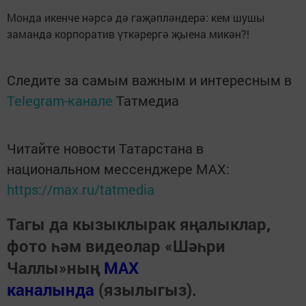
Монда икенче нәрсә дә гаҗәпләндерә: кем шушы
заманда корпоратив үткәрергә җыена микән?!
Следите за самым важным и интересным в
Telegram-канале
Татмедиа
Читайте новости Татарстана в
национальном мессенджере MАХ:
https://max.ru/tatmedia
Тагы да кызыклырак яңалыклар,
фото һәм видеолар «Шәһри
Чаллы»ның
MAX
каналында
(язылыгыз).