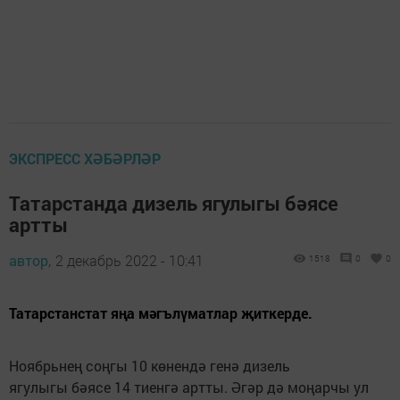
ЭКСПРЕСС ХӘБӘРЛӘР
Татарстанда дизель ягулыгы бәясе
артты
автор,
2 декабрь 2022 - 10:41
1518
0
0
Татарстанстат яңа мәгълүматлар җиткерде.
Ноябрьнең соңгы 10 көнендә генә дизель
ягулыгы бәясе 14 тиенгә артты. Әгәр дә моңарчы ул