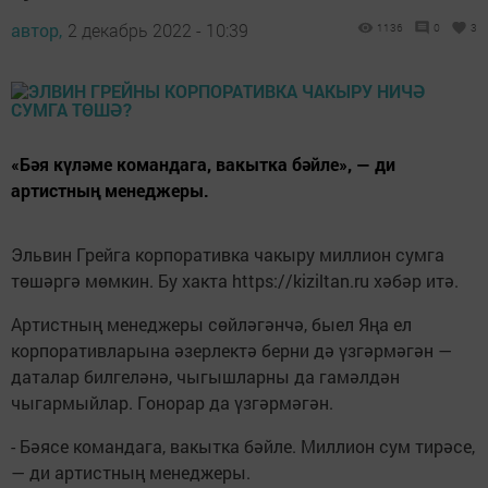
автор,
2 декабрь 2022 - 10:39
1136
0
3
«Бәя күләме командага, вакытка бәйле», — ди
артистның менеджеры.
Эльвин Грейга корпоративка чакыру миллион сумга
төшәргә мөмкин. Бу хакта https://kiziltan.ru хәбәр итә.
Артистның менеджеры сөйләгәнчә, быел Яңа ел
корпоративларына әзерлектә берни дә үзгәрмәгән —
даталар билгеләнә, чыгышларны да гамәлдән
чыгармыйлар. Гонорар да үзгәрмәгән.
- Бәясе командага, вакытка бәйле. Миллион сум тирәсе,
— ди артистның менеджеры.