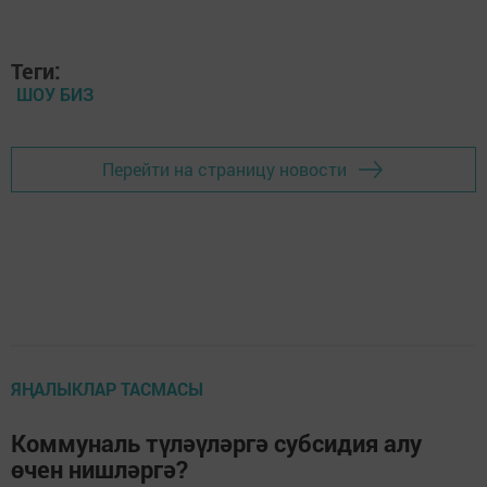
Теги:
ШОУ БИЗ
Перейти на страницу новости
ЯҢАЛЫКЛАР ТАСМАСЫ
Коммуналь түләүләргә субсидия алу
өчен нишләргә?