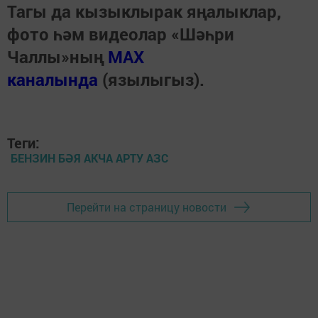
Тагы да кызыклырак яңалыклар,
фото һәм видеолар «Шәһри
Чаллы»ның
MAX
каналында
(язылыгыз).
Теги:
БЕНЗИН БӘЯ АКЧА АРТУ АЗС
Перейти на страницу новости