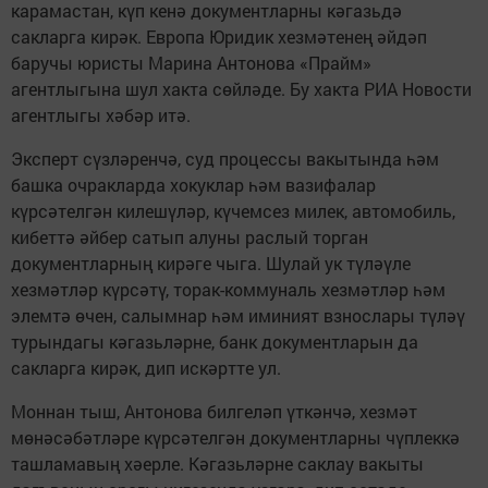
карамастан, күп кенә документларны кәгазьдә
сакларга кирәк. Европа Юридик хезмәтенең әйдәп
баручы юристы Марина Антонова «Прайм»
агентлыгына шул хакта сөйләде. Бу хакта РИА Новости
агентлыгы хәбәр итә.
Эксперт сүзләренчә, суд процессы вакытында һәм
башка очракларда хокуклар һәм вазифалар
күрсәтелгән килешүләр, күчемсез милек, автомобиль,
кибеттә әйбер сатып алуны раслый торган
документларның кирәге чыга. Шулай ук түләүле
хезмәтләр күрсәтү, торак-коммуналь хезмәтләр һәм
элемтә өчен, салымнар һәм иминият взнослары түләү
турындагы кәгазьләрне, банк документларын да
сакларга кирәк, дип искәртте ул.
Моннан тыш, Антонова билгеләп үткәнчә, хезмәт
мөнәсәбәтләре күрсәтелгән документларны чүплеккә
ташламавың хәерле. Кәгазьләрне саклау вакыты