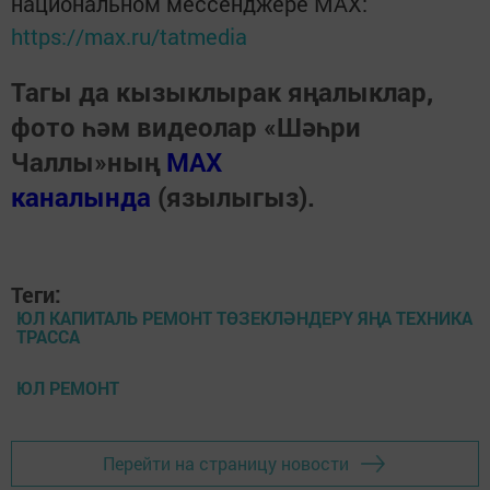
национальном мессенджере MАХ:
https://max.ru/tatmedia
Тагы да кызыклырак яңалыклар,
фото һәм видеолар «Шәһри
Чаллы»ның
MAX
каналында
(язылыгыз).
Теги:
ЮЛ КАПИТАЛЬ РЕМОНТ ТӨЗЕКЛӘНДЕРҮ ЯҢА ТЕХНИКА
ТРАССА
ЮЛ РЕМОНТ
Перейти на страницу новости