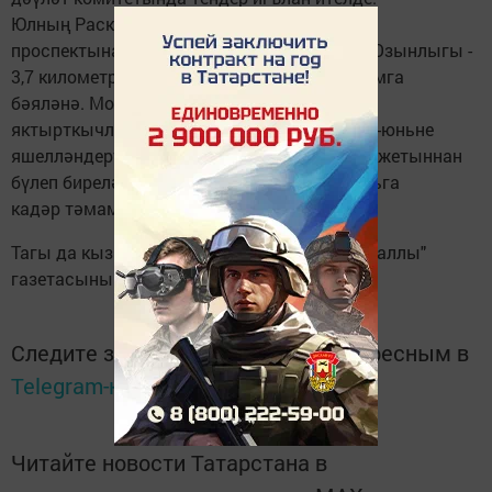
Юлның Раскольников урамыннан Сөембикә
проспектына кадәр өлеше ремонтланачак. Озынлыгы -
3,7 километр. Төзекләндерү 241 миллион сумга
бәяләнә. Моннан тыш, юл тирәсендәге
яктырткычларны, светофорны яңарту, тирә-юньне
яшелләндерү дә күздә тотыла. Акча ТР бюджетыннан
бүлеп биреләчәк. Ремонт эшләре 25 октябрьга
кадәр тәмамланырга тиеш.
Тагы да кызыклырак яңалыклар - "Шәһри Чаллы"
газетасының
Телеграмм
каналында
Следите за самым важным и интересным в
Telegram-канале
Татмедиа
Читайте новости Татарстана в