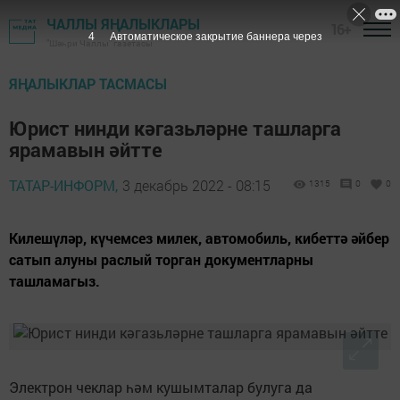
ЧАЛЛЫ ЯҢАЛЫКЛАРЫ
16+
3
Автоматическое закрытие баннера через
"Шәһри Чаллы" газетасы
ЯҢАЛЫКЛАР ТАСМАСЫ
Юрист нинди кәгазьләрне ташларга
ярамавын әйтте
ТАТАР-ИНФОРМ,
3 декабрь 2022 - 08:15
1315
0
0
Килешүләр, күчемсез милек, автомобиль, кибеттә әйбер
сатып алуны раслый торган документларны
ташламагыз.
Электрон чеклар һәм кушымталар булуга да