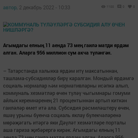
автор,
2 декабрь 2022 - 10:33
1100
0
0
Агымдагы елның 11 аенда 73 мең гаилә матди ярдәм
алган. Аларга 956 миллион сум акча түләнгән.
– Татарстанда халыкка ярдәм итү максатыннан,
ташлама-субсидияләр бирү каралган. Мондый ярдәмгә
социаль нормалар һәм нормативларны исәпкә алып,
коммуналь хезмәтләр өчен түләү чыгымнары гомуми
айлык керемнәренең 21 процентыннан артып киткән
гаиләләр өмет итә ала. Субсидия рәсмиләштерү өчен,
яшәү урыны буенча социаль яклау бүлекчәләренә
мөрәҗәгать итәргә яки Дәүләт хезмәтләре порталы
аша гариза җибәрергә кирәк. Агымдагы елның 11
аенда 73 мең гаилә матди ярдәм алган. Аларга 956