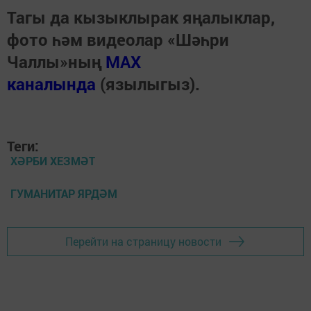
Тагы да кызыклырак яңалыклар,
фото һәм видеолар «Шәһри
Чаллы»ның
MAX
каналында
(язылыгыз).
Теги:
ХӘРБИ ХЕЗМӘТ
ГУМАНИТАР ЯРДӘМ
Перейти на страницу новости