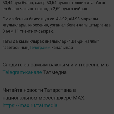
53,44 сум булса, хәзер 53,54 сумны тәшкил итә. Узган
ел белән чагыштырганда 2,69 сумга күбрәк.
Әмма бензин бәясе шул ук. АИ-92, АИ-95 маркалы
ягулыклары, киресенчә, узган ел белән чагыштырганда,
3 һәм 11 тиенгә очсызрак.
Тагы да кызыклырак яңалыклар - "Шәһри Чаллы"
газетасының
Телеграмм
каналында
Следите за самым важным и интересным в
Telegram-канале
Татмедиа
Читайте новости Татарстана в
национальном мессенджере MАХ:
https://max.ru/tatmedia