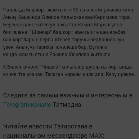
Чаллыда башкорт җәмгыяте 30 ел элек барлыкка килә.
Аның башында Әлнисә Алдырханова-Кәримова тора.
Беренче рәисе итеп ул вакытта Рамил Морзагулов
билгеләнә. “Шонкар” башкорт җәмгыяте шәһәребез
башкортларын берләштереп торучы бердәнбер зур
үзәк. Аның үз тарихы, юнәлеше бар. Бүгенге
көндә җәмгыятьне Рәмилә Юсупова җитәкли.
Юбилей кичәсе “Чишмә” халыклар дуслыгы йортында
кичке 4тә узачак. Теләгән һәркем килә ала. Керү ирекле.
Следите за самым важным и интересным в
Telegram-канале
Татмедиа
Читайте новости Татарстана в
национальном мессенджере MАХ: