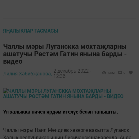
ЯҢАЛЫКЛАР ТАСМАСЫ
Чаллы мэры Луганскка мохтаҗларны
ашатучы Рөстәм Гатин янына барды -
видео
2 декабрь 2022 -
Лилия Хәбибҗанова,
1292
0
1
12:36
Ул халыкка ничек ярдәм ителүе белән танышты.
Чаллы мэры Наил Мәһдиев хәзерге вакытта Луганск
Халык республикасының Лисичанск шәһәрендә. Анда