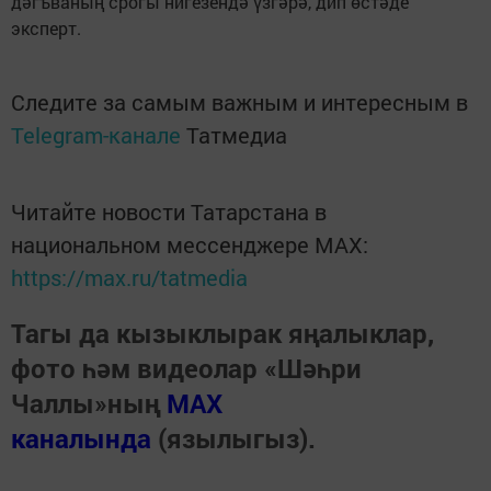
дәгъваның срогы нигезендә үзгәрә, дип өстәде
эксперт.
Следите за самым важным и интересным в
Telegram-канале
Татмедиа
Читайте новости Татарстана в
национальном мессенджере MАХ:
https://max.ru/tatmedia
Тагы да кызыклырак яңалыклар,
фото һәм видеолар «Шәһри
Чаллы»ның
MAX
каналында
(язылыгыз).