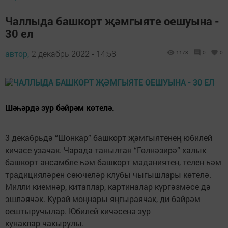
Чаллыда башкорт җәмгыяте оешуына -
30 ел
автор,
2 декабрь 2022 - 14:58
1173
0
0
Шәһәрдә зур бәйрәм көтелә.
3 декабрьдә “Шонкар” башкорт җәмгыятенең юбилей
кичәсе узачак. Чарада танылган “Гөлнәзирә” халык
башкорт ансамбле һәм башкорт мәдәниятен, телен һәм
традицияләрен сөючеләр клубы чыгышлары көтелә.
Милли киемнәр, китаплар, картиналар күргәзмәсе дә
эшләячәк. Курай моңнары яңгыраячак, ди бәйрәм
оештыручылар. Юбилей кичәсенә зур
кунаклар чакырулы.