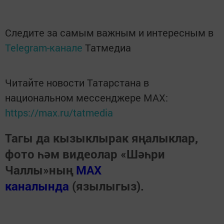
Следите за самым важным и интересным в
Telegram-канале
Татмедиа
Читайте новости Татарстана в
национальном мессенджере MАХ:
https://max.ru/tatmedia
Тагы да кызыклырак яңалыклар,
фото һәм видеолар «Шәһри
Чаллы»ның
MAX
каналында
(язылыгыз).