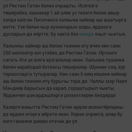
ул Рөстәм Гатин белән очрашты. Исегезгә
төшерәбез, эшмәкәр 1 ай элек үз теләге белән авыр
хәлдә калган Лисичанск халкына кайнар аш ашатырга
китте. Үзе белән кыр кухняларын алды, ярдәмгә
дусларын да ияртте. Бу хакта без
монда
язып чыктык.
Халыкны кайнар аш белән тәэмин итү өчен көн саен
250 километр юл үтәбез, ди Рөстәм Гатин. Иртәнге
сәгать 4тә үк юлга кузгалалар икән. Халыкка тушенка
белән карабодай боткасы пешерәләр. Шуннан соң, зур
термосларга тутыралар. Көн саен 5 мең кешене кайнар
аш белән тәэмин итү бурычы тора ди. Чаллы мэр Наил
Мәһдиев барысын да карап, сораштырып чыкты.
Ярдәмчел шәһәрдәшләргә рәхмәтләрен белдерде.
Хәзерге вакытта Рөстәм Гатин җирле волонтёрларны
да ярдәм итәргә өйрәтә икән. Кирәк очракта, алар бу
изге гамәлне дәвам итәчәк ди ул.