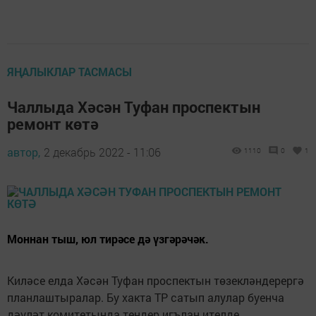
ЯҢАЛЫКЛАР ТАСМАСЫ
Чаллыда Хәсән Туфан проспектын
ремонт көтә
автор,
2 декабрь 2022 - 11:06
1110
0
1
Моннан тыш, юл тирәсе дә үзгәрәчәк.
Киләсе елда Хәсән Туфан проспектын төзекләндерергә
планлаштыралар. Бу хакта ТР сатып алулар буенча
дәүләт комитетында тендер игълан ителде.