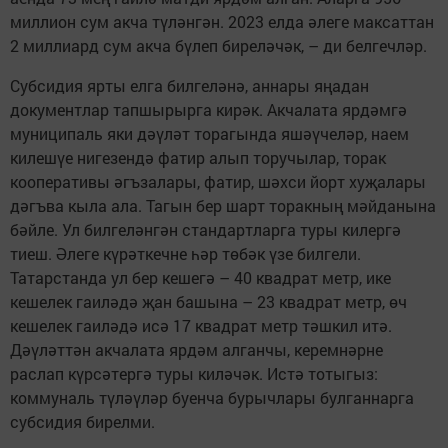
миллион сум акча түләнгән. 2023 елда әлеге максаттан
2 миллиард сум акча бүлеп биреләчәк, – ди белгечләр.
Субсидия ярты елга билгеләнә, аннары яңадан
документлар тапшырырга кирәк. Акчалата ярдәмгә
муниципаль яки дәүләт торагында яшәүчеләр, наем
килешүе нигезендә фатир алып торучылар, торак
кооперативы әгъзалары, фатир, шәхси йорт хуҗалары
дәгъва кыла ала. Тагын бер шарт торакның мәйданына
бәйле. Ул билгеләнгән стандартларга туры килергә
тиеш. Әлеге күрәткечне һәр төбәк үзе билгели.
Татарстанда ул бер кешегә – 40 квадрат метр, ике
кешелек гаиләдә җан башына – 23 квадрат метр, өч
кешелек гаиләдә исә 17 квадрат метр тәшкил итә.
Дәүләттән акчалата ярдәм алганчы, керемнәрне
раслап күрсәтергә туры киләчәк. Истә тотыгыз:
коммуналь түләүләр буенча бурычлары булганнарга
субсидия бирелми.