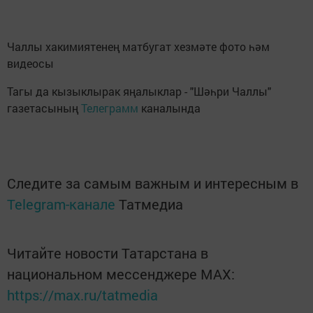
Чаллы хакимиятенең матбугат хезмәте фото һәм
видеосы
Тагы да кызыклырак яңалыклар - "Шәһри Чаллы"
газетасының
Телеграмм
каналында
Следите за самым важным и интересным в
Telegram-канале
Татмедиа
Читайте новости Татарстана в
национальном мессенджере MАХ:
https://max.ru/tatmedia