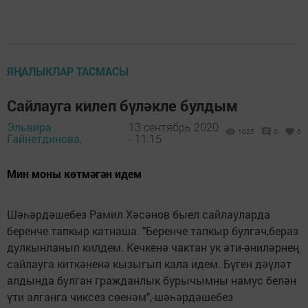
ЯҢАЛЫКЛАР ТАСМАСЫ
Сайлауга килеп бүләкле булдым
Эльвира
13 сентябрь 2020
1025
0
0
Гайнетдинова,
- 11:15
Мин моны көтмәгән идем
Шәһәрдәшебез Рамил Хәсәнов быел сайлауларда
беренче тапкыр катнаша. "Беренче тапкыр булгач,бераз
дулкынланып килдем. Кечкенә чактан ук әти-әниләрнең
сайлауга киткәненә кызыгып кала идем. Бүген дәүләт
алдында булган гражданлык бурычымны намус белән
үти алганга чиксез сөенәм",-шәһәрдәшебез