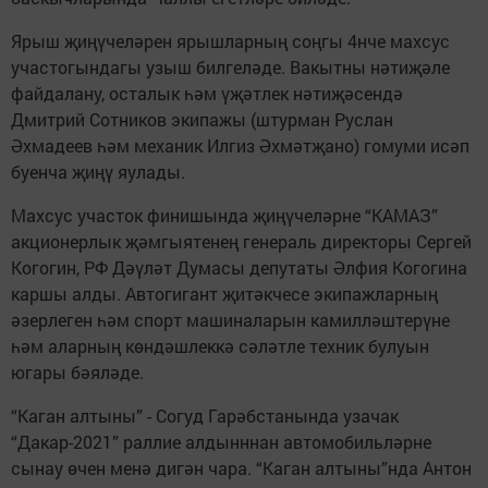
Ярыш җиңүчеләрен ярышларның соңгы 4нче махсус
участогындагы узыш билгеләде. Вакытны нәтиҗәле
файдалану, осталык һәм үҗәтлек нәтиҗәсендә
Дмитрий Сотников экипажы (штурман Руслан
Әхмадеев һәм механик Илгиз Әхмәтҗано) гомуми исәп
буенча җиңү яулады.
Махсус участок финишында җиңүчеләрне “КАМАЗ”
акционерлык җәмгыятенең генераль директоры Сергей
Когогин, РФ Дәүләт Думасы депутаты Әлфия Когогина
каршы алды. Автогигант җитәкчесе экипажларның
әзерлеген һәм спорт машиналарын камилләштерүне
һәм аларның көндәшлеккә сәләтле техник булуын
югары бәяләде.
“Каган алтыны” - Согуд Гарәбстанында узачак
“Дакар-2021” раллие алдынннан автомобильләрне
сынау өчен менә дигән чара. “Каган алтыны”нда Антон