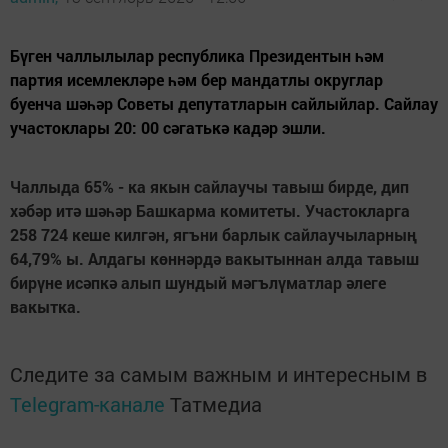
Бүген чаллылылар республика Президентын һәм
партия исемлекләре һәм бер мандатлы округлар
буенча шәһәр Советы депутатларын сайлыйлар. Сайлау
участоклары 20: 00 сәгатькә кадәр эшли.
Чаллыда 65% - ка якын сайлаучы тавыш бирде, дип
хәбәр итә шәһәр Башкарма комитеты. Участокларга
258 724 кеше килгән, ягъни барлык сайлаучыларның
64,79% ы. Алдагы көннәрдә вакытыннан алда тавыш
бирүне исәпкә алып шундый мәгълүматлар әлеге
вакытка.
Следите за самым важным и интересным в
Telegram-канале
Татмедиа