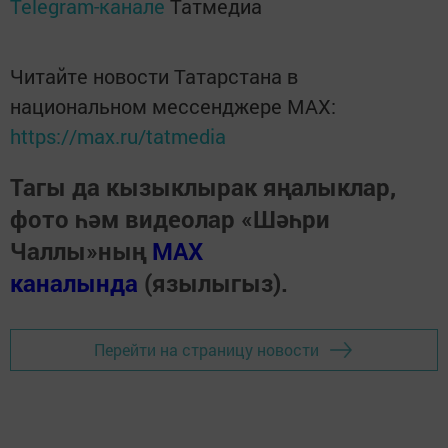
Telegram-канале
Татмедиа
Читайте новости Татарстана в
национальном мессенджере MАХ:
https://max.ru/tatmedia
Тагы да кызыклырак яңалыклар,
фото һәм видеолар «Шәһри
Чаллы»ның
MAX
каналында
(язылыгыз).
Перейти на страницу новости