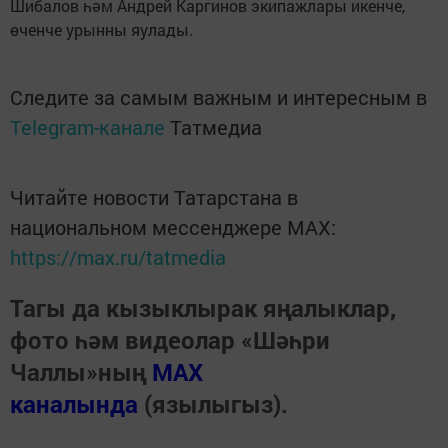
Шибалов һәм Андрей Каргинов экипажлары икенче,
өченче урынны яулады.
Следите за самым важным и интересным в
Telegram-канале
Татмедиа
Читайте новости Татарстана в
национальном мессенджере MАХ:
https://max.ru/tatmedia
Тагы да кызыклырак яңалыклар,
фото һәм видеолар «Шәһри
Чаллы»ның
MAX
каналында
(язылыгыз).