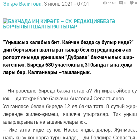
Зөһрә Вәлитова,
3 июнь 2021 - 07:01
1160
0
0
“Уңыш­сыз ка­ла­быз бит. Кай­чан без­дә су бу­лыр ин­де?”
дип бор­чы­лып шал­ты­рат­ты­лар без­нең ре­дак­ци­я­гә аэ­
ро­порт янын­да ур­наш­кан “Дуб­ра­ва” бак­ча­чы­лык шир­
кә­тен­нән. Би­ре­дә 680 учас­ток­ның 310ын­да гы­на ху­җа­
ла­ры бар. Кал­ган­на­ры –таш­лан­дык.
– Ни рә­веш­ле би­ре­дә бак­ча то­тар­га? Иң ки­рәк әй­бер су
юк, – ди тәҗ­ри­бә­ле бак­ча­чы Ана­то­лий Се­васть­я­нов.
Ул га­и­лә­се бе­лән би­ре­дә 12 ел бак­ча то­та. 8 су­тый җир­
лә­рен­дә җи­ләк-җи­меш, яшел­чә утыр­та­лар. Тик уңыш
алыр­ла­ры­на гы­на ыша­ныч­ла­ры юк.
– Ике ат­на ин­де су юк. На­сос ян­ды, ди­ләр. Җит­мә­сә,
нәкъ кы­зу көн­нәр­гә ту­ры кил­де, – ди Гөл­фи­рә Се­васть­я­