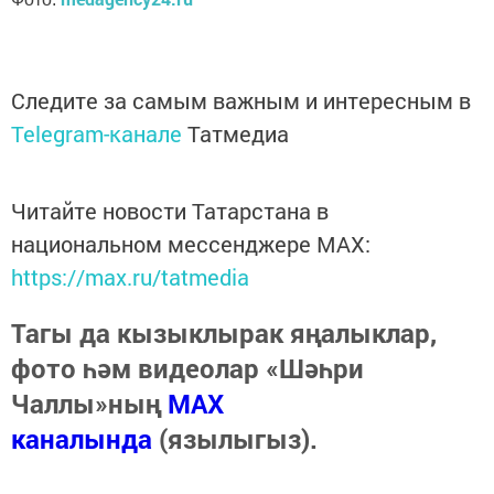
Следите за самым важным и интересным в
Telegram-канале
Татмедиа
Читайте новости Татарстана в
национальном мессенджере MАХ:
https://max.ru/tatmedia
Тагы да кызыклырак яңалыклар,
фото һәм видеолар «Шәһри
Чаллы»ның
MAX
каналында
(язылыгыз).