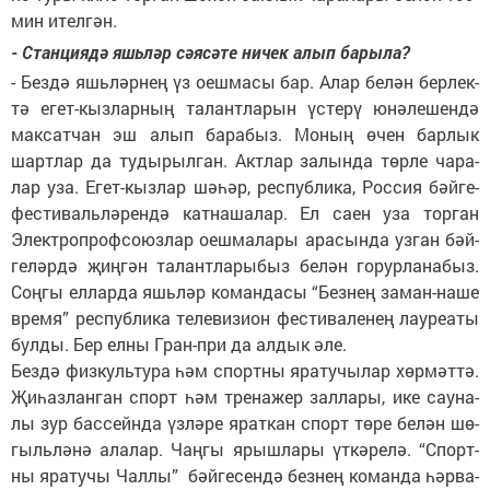
мин ител­гән.
- Стан­ци­я­дә яшь­ләр сә­я­сә­те ни­чек алып ба­ры­ла?
- Без­дә яшь­ләр­нең үз оеш­ма­сы бар. Алар бе­лән бер­лек­
тә егет-кыз­лар­ның та­лант­ла­рын үс­те­рү юнә­ле­шен­дә
мак­сат­чан эш алып ба­ра­быз. Мо­ның өчен бар­лык
шарт­лар да ту­ды­рыл­ган. Акт­лар за­лын­да төр­ле ча­ра­
лар уза. Егет-кыз­лар шә­һәр, рес­пуб­ли­ка, Рос­сия бәй­ге-
фес­ти­валь­лә­рен­дә кат­на­ша­лар. Ел са­ен уза тор­ган
Электроп­роф­со­юз­лар оеш­ма­ла­ры ара­сын­да уз­ган бәй­
ге­ләр­дә җиң­гән та­лант­ла­ры­быз бе­лән го­рур­ла­на­быз.
Соң­гы ел­лар­да яшь­ләр ко­ман­да­сы “Без­нең за­ман-на­ше
вре­мя” рес­пуб­ли­ка те­ле­ви­зи­он фес­ти­ва­ле­нең лау­ре­а­ты
бул­ды. Бер ел­ны Гран-при да ал­дык әле.
Без­дә физ­куль­ту­ра һәм спорт­ны яра­ту­чы­лар хөр­мәт­тә.
Җи­һаз­лан­ган спорт һәм тре­на­жер зал­ла­ры, ике сау­на­
лы зур бас­сейн­да үз­лә­ре ярат­кан спорт тө­ре бе­лән шө­
гыль­лә­нә ала­лар. Чаң­гы ярыш­ла­ры үт­кә­ре­лә. “Спорт­
ны яра­ту­чы Чал­лы” бәй­ге­сен­дә без­нең ко­ман­да һәр­ва­