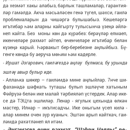
да хез­мәт ха­кы ала­быз, бар­лык таш­ла­ма­лар, га­ран­ти­я­
ләр га­мәл­дә. Ак­ча мәсь­ә­лә­сен ге­нә тү­гел, шәх­си, га­и­лә
проб­ле­ма­ла­рын да чи­шәр­гә бу­лы­ша­быз. Ке­ше­ләр­гә
игъ­ти­бар һәм алар­ны кай­гыр­ту ту­лы­сын­ча үзе­ңә әй­лә­
неп кай­та. Без мо­ны көн дә кү­рә­без: бе­рә­ү­ләр ел­ма­еп,
икен­че­лә­ре рәх­мәт әй­теп, өчен­че­лә­ре игъ­ти­бар бе­лән
кү­зе­ңә ка­рый. Һәр­ва­кыт бер-бе­ре­без­не аң­лый­быз. Бү­
ген­ге көн­дә бу ае­ру­ча мө­һим һәм ка­дер­ле.
- Ир­шат Әз­га­ро­вич, га­и­лә­гез­дә аң­лау бул­ма­са, бу урын­да
эш­ләү авыр бу­лыр иде.
- Ал­лаһ­ка шө­кер – га­и­ләм­дә ми­не аң­лый­лар. 7нче ши­
фа­ха­нә­дә шәф­кать ту­та­шы бу­лып эш­лә­ү­че ха­ты­ным
Фәй­рү­зә бе­лән ике ма­лай тәр­би­я­ләп үс­тер­дек. Алар ике­
се дә ТЭЦ­та эш­ли­ләр. Ле­нар - ягу­лык це­хын­да өл­кән
мас­тер, Ил­нар – икъ­ти­сад­чы. Ике оны­гым үсеп ки­лә -
алар ми­нем очен зур ку­а­ныч. Эш­тән арып кайт­кач, га­и­
ләм­дә рә­хәт­лә­неп ял итәм.
- Әң­гә­мә­гез өчен рәх­мәт. “Шәһ­ри Чал­лы” ре­