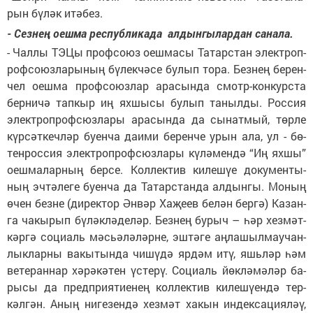
рын бү­ләк итә­без.
- Сез­нең оеш­ма рес­пуб­ли­ка­да ал­дын­гы­лар­дан са­на­ла.
- Чал­лы ТЭ­Цы проф­со­юз оеш­ма­сы Та­тар­стан электроп­
роф­со­юз­ла­ры­ның бү­лек­чә­се бу­лып то­ра. Без­нең бе­рен­
чел оеш­ма проф­со­юз­лар ара­сын­да смотр-кон­кур­ста
бер­ни­чә тап­кыр иң ях­шы­сы бу­лып та­ныл­ды. Рос­сия
элек­троп­роф­сюз­ла­ры ара­сын­да да сы­нат­мый, төр­ле
күр­сәт­кеч­ләр бу­ен­ча да­и­ми бе­рен­че урын ала, ул - бө­
тен­рос­сия элек­троп­роф­сюз­ла­ры кү­лә­мен­дә “Иң ях­шы”
оеш­ма­лар­ның бер­се. Кол­лек­тив ки­ле­шүе до­ку­мен­ты­
ның эч­тә­ле­ге бу­ен­ча да Та­тар­стан­да ал­дын­гы. Мо­ның
өчен без­не (ди­рек­тор Ән­вәр Ха­җе­ев бе­лән бер­гә) Ка­зан­
га ча­кы­рып бү­ләк­лә­де­ләр. Без­нең бу­рыч – һәр хез­мәт­
кәр­гә со­ци­аль мәсь­ә­лә­ләр­не, эш­тә­ге аң­ла­шыл­мау­чан­
лык­лар­ны ва­кы­тын­да чи­шү­дә яр­дәм итү, яшь­ләр һәм
ве­те­ран­нар хә­рә­кә­тен үс­те­рү. Со­ци­аль йөк­лә­мә­ләр ба­
ры­сы да пред­при­я­ти­е­нең кол­лек­тив ки­ле­шү­ен­дә тер­
кәл­гән. Аның ни­ге­зен­дә хез­мәт ха­кын ин­дек­са­ци­я­ләү,