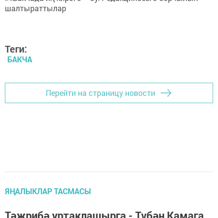
Теги:
БАКЧА
Перейти на страницу новости
ЯҢАЛЫКЛАР ТАСМАСЫ
Тәҗ­ри­бә ур­так­ла­шыр­га - Тү­бән Ка­ма­га