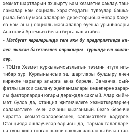
хез­мәт шарт­ла­рын ях­шыр­ту һәм хез­мәт­не сак­лау, таш­
ла­ма­лар һәм со­ци­аль ха­рак­тер­да­гы тү­лә­ү­ләр баш­ка­
ры­ла. Без бу мәсь­ә­лә­ләр­не ди­рек­то­ры­быз Ән­вәр Ха­җе­
ев һәм аның со­ци­аль мәсь­ә­лә­ләр бу­ен­ча урын­ба­са­ры
Ана­то­лий Ар­темь­ев бе­лән бер­гә хәл итә­без.
- Мат­бу­гат ча­ра­ла­рын­да те­ге яки бу пред­при­я­ти­е­дә ки­
леп чык­кан бә­хет­сез­лек оч­рак­ла­ры ту­рын­да еш сөй­ли­
ләр.
- ТЭЦ­та Хез­мәт кур­кы­ныч­сыз­лы­гын тә­э­мин итү­гә игъ­
ти­бар зур. Кур­кы­ныч­сыз эш шарт­ла­ры бул­ды­ру өчен
ки­рәк­ле ча­ра­лар алыр­га ак­ча би­ре­лә. За­ман­ча, сый­
фат­лы шәх­си сак­ла­ну җай­лан­ма­ла­ры ке­ше­ләр­не за­рар­
лы фак­тор­лар­дан юга­ры дә­рә­җә­дә сак­лый. Алар кыйм­
мәт бул­са да, стан­ция җи­тәк­че­ле­ге хез­мәт­кәр­ләр­нең
сә­ла­мәт­ле­ге өчен ак­ча­ны кыз­ган­мый, без­гә бе­рен­че
чи­рат­та хез­мәт­кәр­лә­ре­без­нең сә­ла­мәт­ле­ге ка­дер­ле.
Стан­ци­я­дә эш­лә­ү­че­ләр ба­ры­сы да, тар­мак та­ләп­лә­ре­
нә ту­ры ки­лә тор­ган шәх­си сак­лык ча­ра­ла­ры бе­лән тә­э­