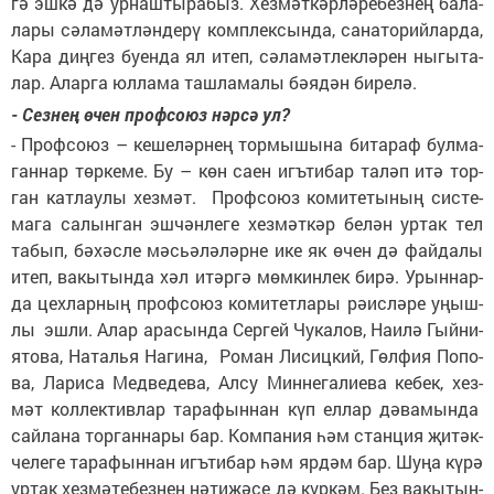
гә эш­кә дә ур­наш­ты­ра­быз. Хез­мәт­кәр­лә­ре­без­нең ба­ла­
ла­ры сә­ла­мәт­лән­де­рү ком­п­лек­сын­да, са­на­то­рий­лар­да,
Ка­ра диң­гез бу­ен­да ял итеп, сә­ла­мәт­лек­лә­рен ны­гы­та­
лар. Алар­га юл­ла­ма таш­ла­ма­лы бә­я­дән би­ре­лә.
- Сез­нең өчен проф­со­юз нәр­сә ул?
- Проф­со­юз – ке­ше­ләр­нең тор­мы­шы­на би­та­раф бул­ма­
ган­нар төр­ке­ме. Бу – көн са­ен игъ­ти­бар та­ләп итә тор­
ган кат­лау­лы хез­мәт. Проф­со­юз ко­ми­те­ты­ның сис­те­
ма­га са­лын­ган эш­чән­ле­ге хез­мәт­кәр бе­лән ур­так тел
та­бып, бә­хәс­ле мәсь­ә­лә­ләр­не ике як өчен дә фай­да­лы
итеп, ва­кы­тын­да хәл итәр­гә мөм­кин­лек би­рә. Урын­нар­
да цех­лар­ның проф­со­юз ко­ми­тет­ла­ры рә­ис­лә­ре уңыш­
лы эш­ли. Алар ара­сын­да Сер­гей Чу­ка­лов, На­и­лә Гый­ни­
я­то­ва, На­талья На­ги­на, Ро­ман Ли­сиц­кий, Гөл­фия По­по­
ва, Ла­ри­са Мед­ве­де­ва, Ал­су Мин­не­га­ли­е­ва ке­бек, хез­
мәт кол­лек­тив­лар та­ра­фын­нан күп ел­лар дә­ва­мын­да
сай­ла­на тор­ган­на­ры бар. Ком­па­ния һәм стан­ция җи­тәк­
че­ле­ге та­ра­фын­нан игъ­ти­бар һәм яр­дәм бар. Шу­ңа кү­рә
ур­так хез­мә­те­без­нең нә­ти­җә­се дә күр­кәм. Без ва­кы­тын­