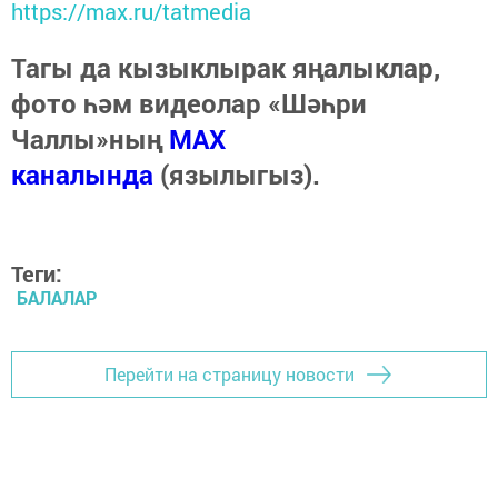
https://max.ru/tatmedia
Тагы да кызыклырак яңалыклар,
фото һәм видеолар «Шәһри
Чаллы»ның
MAX
каналында
(язылыгыз).
Теги:
БАЛАЛАР
Перейти на страницу новости