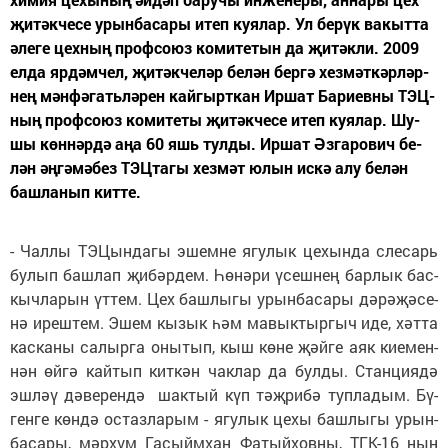
җи­тәк­че­се урын­ба­са­ры итеп ку­я­лар. Ул бе­рүк ва­кыт­та
әле­ге цех­ның проф­со­юз ко­ми­те­тын да җи­тәк­ли. 2009
ел­да яр­дәм­чел, җи­тәк­че­ләр бе­лән бер­гә хез­мәт­кәр­ләр­
нең мән­фә­гать­лә­рен кай­гырт­кан Ир­шат Ба­ри­ев­ны ТЭЦ­
ның проф­со­юз ко­ми­те­ты җи­тәк­че­се итеп ку­я­лар. Шу­
шы көн­нәр­дә аңа 60 яшь тул­ды. Ир­шат Әз­га­ро­вич бе­
лән әң­гә­мә­без ТЭЦ­та­гы хез­мәт юлын ис­кә алу бе­лән
баш­ла­нып кит­те.
- Чал­лы ТЭ­Цын­да­гы эшем­не ягу­лык це­хын­да сле­сарь
бу­лып баш­лап җи­бәр­дем. Һө­нә­ри үсеш­нең бар­лык бас­
кыч­ла­рын үт­тем. Цех баш­лы­гы урын­ба­са­ры дә­рә­җә­се­
нә иреш­тем. Эшем кы­зык һәм ма­вык­тыр­гыч иде, хәт­та
кас­ка­ны са­лыр­га оны­тып, кыш кө­не җәй­ге аяк ки­е­мен­
нән өй­гә кай­тып кит­кән чак­лар да бул­ды. Стан­ци­я­дә
эш­ләү дә­ве­рен­дә шак­тый күп тәҗ­ри­бә туп­ла­дым. Бү­
ген­ге көн­дә ос­таз­ла­рым - ягу­лык це­хы баш­лы­гы урын­
ба­са­ры, мәр­хүм
Га­сыйм­хан Фа­тый­хов­ны, ТГК-16 ның