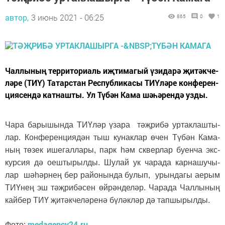
автор,
3 июнь 2021 - 06:25
865
0
1
Чал­лы­ның тер­ри­то­ри­аль иҗ­ти­магый үзи­да­рә җи­тәк­че­
лә­ре (ТИҮ) Та­тар­стан Рес­пуб­ли­ка­сы ТИ­Ү­лә­ре кон­фе­рен­
ци­я­сен­дә кат­наш­ты. Ул Тү­бән Ка­ма шә­һә­рен­дә уз­ды.
Ча­ра ба­ры­шын­да ТИ­Ү­ләр үза­ра тәҗ­ри­бә ур­так­лаш­ты­
лар. Кон­фе­рен­ци­я­дән тыш ку­нак­лар өчен Тү­бән Ка­ма­
ның тө­зек ише­гал­ла­ры, парк һәм сквер­лар бу­ен­ча экс­
кур­сия дә оеш­ты­рыл­ды. Шу­лай ук ча­ра­да кар­на­шу­чы­
лар шә­һәр­нең бер ра­йо­нын­да бу­лып, урын­да­гы ае­рым
ТИ­Ү­нең эш тәҗ­ри­бә­сен өй­рәнде­ләр. Ча­ра­да Чал­лы­ның
кай­бер ТИҮ җи­тәк­че­лә­ре­нә бү­ләк­ләр дә тап­шы­рыл­ды.
medagency24.ru
Фото: