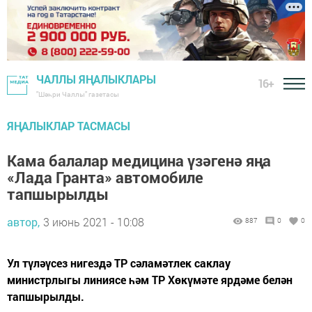
ЧАЛЛЫ ЯҢАЛЫКЛАРЫ
16+
"Шәһри Чаллы" газетасы
ЯҢАЛЫКЛАР ТАСМАСЫ
Кама балалар медицина үзәгенә яңа
«Лада Гранта» автомобиле
тапшырылды
автор,
3 июнь 2021 - 10:08
887
0
0
Ул түләүсез нигездә ТР сәламәтлек саклау
министрлыгы линиясе һәм ТР Хөкүмәте ярдәме белән
тапшырылды.