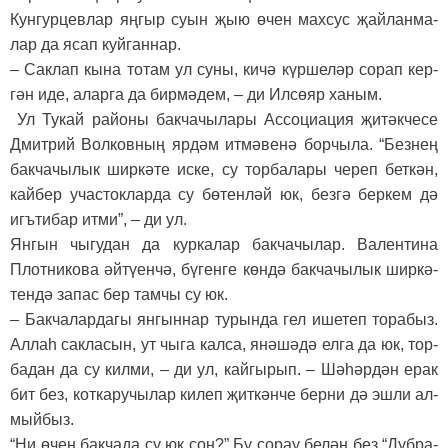
Кун­гур­цев­лар яң­гыр су­ын җыю өчен мах­сус җай­лан­ма­
лар да ясап куй­ган­нар.
– Сак­лап кы­на то­там ул су­ны, ки­чә күр­ше­ләр со­рап кер­
гән иде, алар­га да бир­мә­дем, – ди Ил­сө­яр ха­ным.
Ул Ту­кай ра­йо­ны бак­ча­чы­ла­ры Ас­со­ци­а­ция җи­тәк­че­се
Дмит­рий Вол­ков­ның яр­дәм ит­мә­ве­нә бор­чы­ла. “Без­нең
бак­ча­чы­лык шир­кә­те ис­ке, су тор­ба­ла­ры че­реп бет­кән,
кай­бер учас­ток­лар­да су бө­тен­ләй юк, без­гә бер­кем дә
игъ­ти­бар ит­ми”, – ди ул.
Ян­гын чы­гу­дан да кур­ка­лар бак­ча­чы­лар. Ва­лен­ти­на
Плот­ни­ко­ва әй­тү­ен­чә, бү­ген­ге көн­дә бак­ча­чы­лык шир­кә­
тен­дә за­пас бер там­чы су юк.
– Бак­ча­лар­да­гы ян­гын­нар ту­рын­да гел ише­теп то­ра­быз.
Ал­лаһ сак­ла­сын, ут чы­га кал­са, янә­шә­дә ел­га да юк, тор­
ба­дан да су кил­ми, – ди ул, кай­гы­рып. – Шә­һәр­дән ерак
бит без, кот­ка­ру­чы­лар ки­леп җит­кән­че бер­ни дә эш­ли ал­
мый­быз.
“Ни өчен бак­ча­да су юк соң?” Бу со­рау бе­лән без “Дуб­ра­