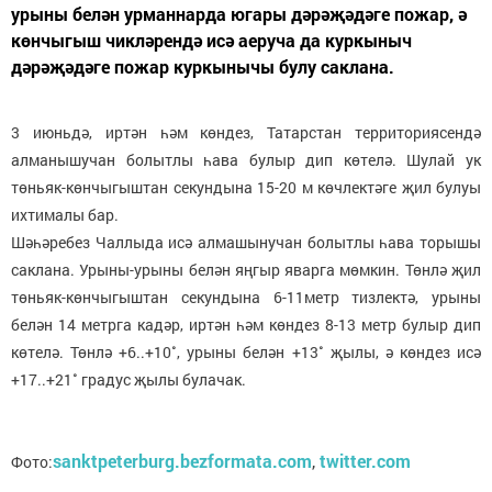
урыны белән урманнарда югары дәрәҗәдәге пожар, ә
көнчыгыш чикләрендә исә аеруча да куркыныч
дәрәҗәдәге пожар куркынычы булу саклана.
3 июньдә, иртән һәм көндез, Татарстан территориясендә
алманышучан болытлы һава булыр дип көтелә. Шулай ук
төньяк-көнчыгыштан секундына 15-20 м көчлектәге җил булуы
ихтималы бар.
Шәһәребез Чаллыда исә алмашынучан болытлы һава торышы
саклана. Урыны-урыны белән яңгыр яварга мөмкин. Төнлә җил
төньяк-көнчыгыштан секундына 6-11метр тизлектә, урыны
белән 14 метрга кадәр, иртән һәм көндез 8-13 метр булыр дип
көтелә. Төнлә +6..+10˚, урыны белән +13˚ җылы, ә көндез исә
+17..+21˚ градус җылы булачак.
sanktpeterburg.bezformata.com
,
twitter.com
Фото: