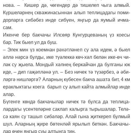
но­ва. – Ки­шер дә, чө­ген­дер дә ти­ше­леп чы­га ал­мый.
Күр­ше­ләр­нең сква­жи­на­сын­нан алып теп­ли­ца­да­гы по­ми­
дор­лар­га си­бә­без ин­де си­бү­ен, яң­гыр да яу­мый ич­ма­
сам.
Икен­че бер бак­ча­чы Ил­сө­яр Кун­гур­це­ва­ның үз ко­е­сы
бар. Тик бы­ел ул да буш.
– Элек мин үз ко­ем­нан рә­хәт­лә­неп су ала идем, ә бы­ел
әл­лә нәр­сә бул­ды, ике тү­ә­лек­кә көч-хәл бе­лән ике-өч чи­
ләк су җы­е­ла. Мон­дый хәл­нең бер­кай­чан да бул­га­ны юк
иде, – дип га­җәп­лә­нә ул. – Без ни­чек тә тү­зәр­без, ә әби­
ләр­гә ниш­ләр­гә? Алар­ның кү­бе­сен бак­ча аша­та бит, 4 км
ерак­лык­та­гы ко­е­га ба­рып су алып кай­та ал­мый­лар ин­де
алар.
Бү­ген­ге көн­дә бак­ча­чы­лар ни­чек тә бул­са да теп­ли­ца­
лар­да­гы үсен­те­ләр­не сак­лап ка­лыр­га ты­ры­ша­лар. Те­лә­
сә ка­ян су та­шып си­бә­ләр. Алай гы­на җит­ке­реп бул­мый
шул. Алар­ның җи­ре бө­тен­ләй яры­лып бет­кән. Бак­ча­чы­
лар өчен яң­гыр суы ал­тын­га тиң.