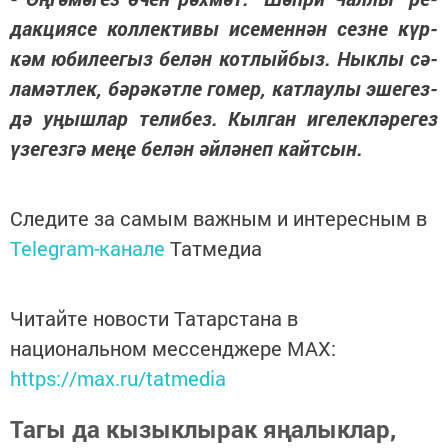
дак­ци­я­се кол­лек­ти­вы исе­мен­нән сез­не күр­
кәм юби­ле­е­гыз бе­лән кот­лый­быз. Нык­лы сә­
ла­мәт­лек, бә­рә­кәт­ле го­мер, кат­лау­лы эше­гез­
дә уңыш­лар те­ли­без. Кыл­ган иге­лек­лә­ре­гез
үзе­гез­гә ме­ңе бе­лән әй­лә­неп кайт­сын.
Следите за самым важным и интересным в
Telegram-канале
Татмедиа
Читайте новости Татарстана в
национальном мессенджере MАХ:
https://max.ru/tatmedia
Тагы да кызыклырак яңалыклар,