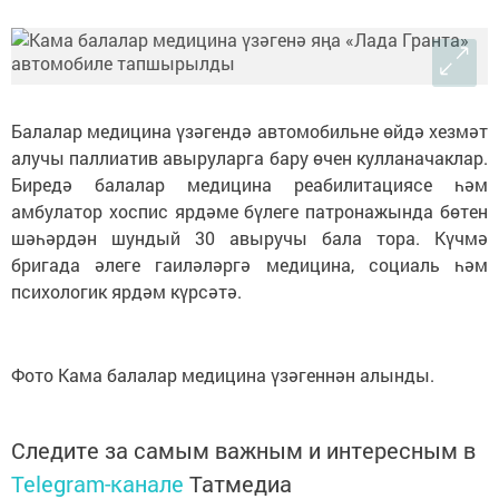
Балалар медицина үзәгендә автомобильне өйдә хезмәт
алучы паллиатив авыруларга бару өчен кулланачаклар.
Биредә балалар медицина реабилитациясе һәм
амбулатор хоспис ярдәме бүлеге патронажында бөтен
шәһәрдән шундый 30 авыручы бала тора. Күчмә
бригада әлеге гаиләләргә медицина, социаль һәм
психологик ярдәм күрсәтә.
Фото Кама балалар медицина үзәгеннән алынды.
Следите за самым важным и интересным в
Telegram-канале
Татмедиа