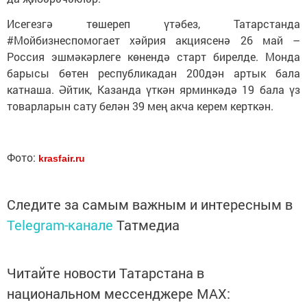
Исегезгә төшереп үтәбез, Татарстанда
#Мойбизнеспомогает хәйрия акциясенә 26 май –
Россия эшмәкәрлеге көнендә старт бирелде. Монда
барысы бөтен республикадан 200дән артык бала
катнаша. Әйтик, Казанда үткән ярминкәдә 19 бала үз
товарларын сату белән 39 мең акча керем керткән.
Фото:
krasfair.ru
Следите за самым важным и интересным в
Telegram-канале
Татмедиа
Читайте новости Татарстана в
национальном мессенджере MАХ: