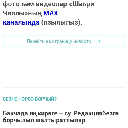
фото һәм видеолар «Шәһри
Чаллы»ның
MAX
каналында
(язылыгыз).
Перейти на страницу новости
СЕЗНЕ НӘРСӘ БОРЧЫЙ?
Бак­ча­да иң ки­рә­ге – су. Редакциябезгә
борчылып шалтыраттылар