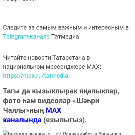
Следите за самым важным и интересным в
Telegram-канале
Татмедиа
Читайте новости Татарстана в
национальном мессенджере MАХ:
https://max.ru/tatmedia
Тагы да кызыклырак яңалыклар,
фото һәм видеолар «Шәһри
Чаллы»ның
MAX
каналында
(язылыгыз).