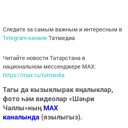
Следите за самым важным и интересным в
Telegram-канале
Татмедиа
Читайте новости Татарстана в
национальном мессенджере MАХ:
https://max.ru/tatmedia
Тагы да кызыклырак яңалыклар,
фото һәм видеолар «Шәһри
Чаллы»ның
MAX
каналында
(язылыгыз).