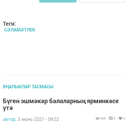
Теги:
СӘЛАМӘТЛЕК
ЯҢАЛЫКЛАР ТАСМАСЫ
Бүген эшмәкәр балаларның ярминкәсе
үтә
автор,
3 июнь 2021 - 09:52
905
0
0