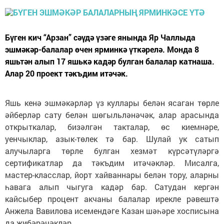
Бүген кич “Арзан” сәүдә үзәге янында Яр Чаллыда
эшмәкәр-балалар өчен ярминкә үткәрелә. Монда 8
яшьтән алып 17 яшькә кадәр булган балалар катнаша.
Алар 20 проект тәкъдим итәчәк.
Яшь кенә эшмәкәрләр үз куллары белән ясаган төрле
әйберләр сату белән шөгыльләнәчәк, алар арасында
открыткалар, бизәлгән такталар, өс киемнәре,
уенчыклар, азык-төлек тә бар. Шулай ук сатып
алучыларга төрле булган хезмәт күрсәтүләргә
сертификатлар да тәкъдим итәчәкләр. Мисалга,
мастер-класслар, йорт хайваннары белән тору, аларны
һавага алып чыгуга кадәр бар. Сатудан кергән
кайсыбер процент акчаны балалар ирекле рәвештә
Анжела Вавилова исемендәге Казан шәһәре хосписына
да җибәрәчәкләр.