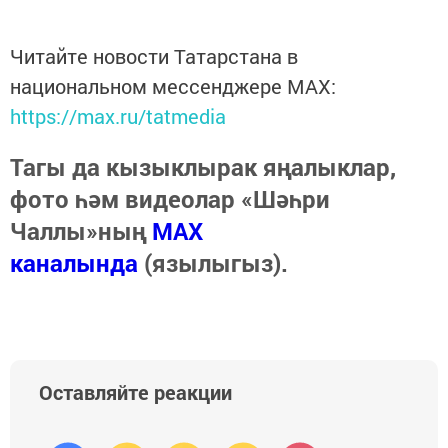
Читайте новости Татарстана в
национальном мессенджере MАХ:
https://max.ru/tatmedia
Тагы да кызыклырак яңалыклар,
фото һәм видеолар «Шәһри
Чаллы»ның
MAX
каналында
(язылыгыз).
Оставляйте реакции