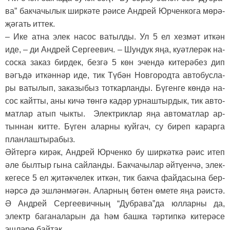
ва” бак­ча­чы­лык шир­кә­те рә­и­се Ан­дрей Юр­чен­ко­га мө­рә­
җә­гать ит­тек.
– Ике ат­на элек на­сос ва­тыл­ды. Ул 5 ел хез­мәт ит­кән
иде, – ди Ан­дрей Сер­ге­е­вич. – Шун­дук яңа, ку­әт­ле­рәк на­
сос­ка за­каз бир­дек, без­гә 5 көн эчен­дә ки­те­рә­без дип
вәгъ­дә ит­кән­нәр иде, тик Тү­бән Нов­го­род­та ав­то­бус­ла­
ры ва­ты­лып, за­ка­зы­быз тот­кар­лан­ды. Бү­ген­ге көн­дә на­
сос кайт­ты, аны ки­чә төн­гә ка­дәр ур­наш­тыр­дык, тик ав­то­
мат­лар атып чык­ты. Элек­трик­лар яңа ав­то­мат­лар ар­
тын­нан кит­те. Бү­ген алар­ны куй­гач, су би­реп ка­рар­га
план­лаш­ты­ра­быз.
Әй­тер­гә ки­рәк, Ан­дрей Юр­чен­ко бу шир­кәт­кә рә­ис итеп
әле был­тыр гы­на сай­лан­ды. Бак­ча­чы­лар әй­тү­ен­чә, элек­
ке­ге­се 5 ел җи­тәк­че­лек ит­кән, тик бак­ча фай­да­сы­на бер­
нәр­сә дә эш­лән­мә­гән. Алар­ның бө­тен өме­те яңа рә­ис­тә.
Ә Ан­дрей Сер­ге­е­вич­ның “Дуб­ра­ва”­да юл­лар­ны да,
электр ба­га­на­ла­рын да һәм баш­ка тәр­тип­кә ки­те­рә­се
эш­лә­ре бай­так.