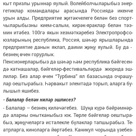
кыт приз­лы урын­нар яу­лый. Во­лей­бол­чы­ла­ры­быз энер­
ге­тик­лар ко­ман­да­ла­ры ара­сын­да Рос­си­я­дә икен­че
урын ал­ды. Пред­при­я­тие җи­тәк­че­ле­ге бе­лән без спорт­
чы­ла­ры­быз­ны ки­ем-са­лым, ки­рәк-ярак­лар бе­лән тә­э­
мин итә­без. 100гә якын хез­мәт­кә­ре­без Электроп­роф­со­
юз­ла­ры­ның рес­пуб­ли­ка, Рос­сия, шә­һәр ярыш­ла­рын­да
пред­при­я­тие да­нын як­лап, да­и­ми җи­ңү яу­лый. Бу да -
без­нең өчен го­рур­лык.
Пен­си­о­нер­ла­ры­быз да шә­һәр һәм рес­пуб­ли­ка бәй­ге­сен­
дә кат­на­ша­лар, бәй­ге­ләр-фес­ти­валь­ләр­дә жю­ри­да эш­
ли­ләр. Без алар өчен “Тур­би­на” ял ба­за­сын­да оч­ра­шу­
лар оеш­ты­ра­быз. Һәр­ва­кыт элем­тә­дә то­рып, алар­га бу­
лы­шып яши­без.
- Ба­ла­лар бе­лән ни­ләр эш­ли­сез?
- Ба­ла­лар – без­нең ки­лә­чә­ге­без. Шу­ңа кү­рә бәй­рәм­нәр­
дә алар­ны оныт­ка­ны­быз юк. Төр­ле бәй­ге­ләр оеш­ты­ра­
быз, җи­ңү­че­ләр­гә ис­тә­лек­ле бү­ләк­ләр тап­шы­ра­быз. Те­
атр­лар­га, ки­но­лар­га йөр­тә­без. Ка­ни­кул чо­рын­да үзе­без­