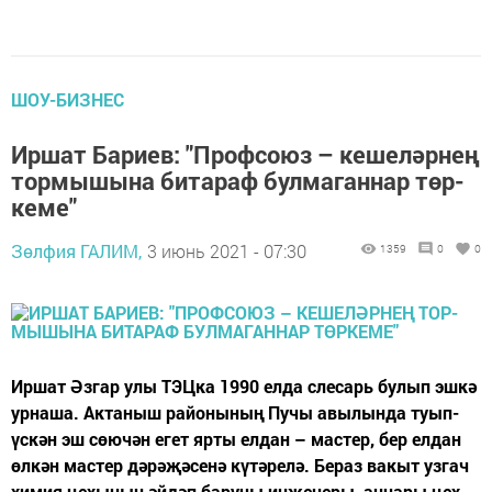
ШОУ-БИЗНЕС
Иршат Бариев: "Проф­со­юз – ке­ше­ләр­нең
тор­мы­шы­на би­та­раф бул­ма­ган­нар төр­
ке­ме"
Зөлфия ГАЛИМ,
3 июнь 2021 - 07:30
1359
0
0
Ир­шат Әз­гар улы ТЭЦ­ка 1990 ел­да сле­сарь бу­лып эш­кә
ур­на­ша. Ак­та­ныш ра­йо­ны­ның Пу­чы авы­лын­да ту­ып-
үс­кән эш сө­ю­чән егет яр­ты ел­дан – мас­тер, бер ел­дан
өл­кән мас­тер дә­рә­җә­се­нә кү­тә­ре­лә. Бе­раз ва­кыт уз­гач
хи­мия це­хы­ның әй­дәп ба­ру­чы ин­же­не­ры, ан­на­ры цех