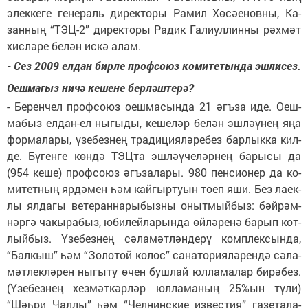
элек­ке­ге ге­не­раль ди­рек­то­ры Ра­мил Хө­сә­е­нов­ны, Ка­
зан­ның “ТЭЦ-2” ди­рек­то­ры Ра­дик Га­лиул­лин­ны рәх­мәт
хис­лә­ре бе­лән ис­кә алам.
- Сез 2009 ел­дан бир­ле проф­со­юз ко­ми­те­тын­да эш­ли­сез.
Оеш­ма­гыз ни­чә ке­ше­не бер­ләш­те­рә?
- Бе­рен­чел проф­со­юз оеш­ма­сын­да 21 әгъ­за иде. Оеш­
ма­быз ел­дан-ел ны­гы­ды, ке­ше­ләр бе­лән эш­лә­ү­нең яңа
фор­ма­ла­ры, үзе­без­нең тра­ди­ци­я­лә­ре­без бар­лык­ка кил­
де. Бү­ген­ге көн­дә ТЭЦ­та эш­лә­ү­че­ләр­нең ба­ры­сы да
(954 ке­ше) проф­со­юз әгъ­за­ла­ры. 980 пен­си­о­нер да ко­
ми­тет­ның яр­дә­мен һәм кай­гыр­ту­ын то­еп яши. Без ла­ек­
лы ял­да­гы ве­те­ран­на­ры­быз­ны оныт­мый­быз: бәй­рәм­
нәр­гә ча­кы­ра­быз, юби­лей­ла­рын­да өй­лә­ре­нә ба­рып кот­
лый­быз. Үзе­без­нең сә­ла­мәт­лән­де­рү ком­п­лек­сын­да,
“Бал­кыш” һәм “Зо­ло­той ко­лос” са­на­то­ри­я­лә­рен­дә сә­ла­
мәт­лек­лә­рен ны­гы­ту өчен буш­лай юл­ла­ма­лар би­рә­без.
(Үзе­без­нең хез­мәт­кәр­ләр юл­ла­ма­ның 25%ын тү­ли)
“Шәһ­ри Чал­лы” һәм “Чел­нинс­кие из­вес­тия” га­зе­та­ла­