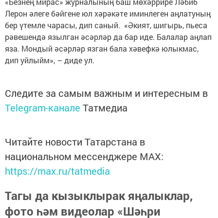
«Безнең мирас» журналының баш мөхәррире Ләбиб
Лерон әлеге бәйгене юл хәрәкәте иминлеген аңлатуның
бер үтемле чарасы, дип саный. «Әкият, шигырь, пьеса
рәвешендә язылган әсәрләр да бар иде. Балалар аңлап
яза. Мондый әсәрләр язган бала хәвефкә юлыкмас,
дип уйлыйм», – диде ул.
Следите за самым важным и интересным в
Telegram-канале
Татмедиа
Читайте новости Татарстана в
национальном мессенджере MАХ:
https://max.ru/tatmedia
Тагы да кызыклырак яңалыклар,
фото һәм видеолар «Шәһри