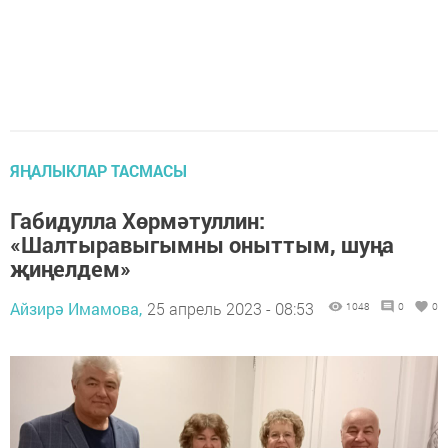
ЯҢАЛЫКЛАР ТАСМАСЫ
Габидулла Хөрмәтуллин:
«Шалтыравыгымны оныттым, шуңа
җиңелдем»
Айзирә Имамова,
25 апрель 2023 - 08:53
1048
0
0