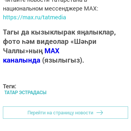
национальном мессенджере MАХ:
https://max.ru/tatmedia
Тагы да кызыклырак яңалыклар,
фото һәм видеолар «Шәһри
Чаллы»ның
MAX
каналында
(язылыгыз).
Теги:
ТАТАР ЭСТРАДАСЫ
Перейти на страницу новости