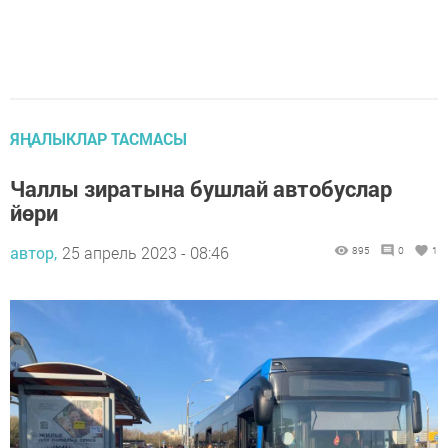
ЯҢАЛЫКЛАР ТАСМАСЫ
Чаллы зиратына бушлай автобуслар
йөри
автор,
25 апрель 2023 - 08:46
895
0
1