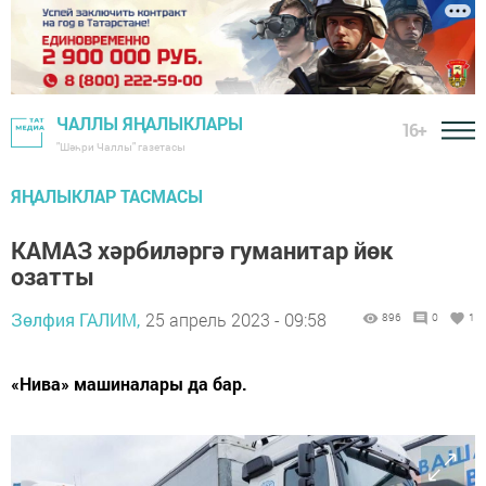
ЧАЛЛЫ ЯҢАЛЫКЛАРЫ
16+
"Шәһри Чаллы" газетасы
ЯҢАЛЫКЛАР ТАСМАСЫ
КАМАЗ хәрбиләргә гуманитар йөк
озатты
Зөлфия ГАЛИМ,
25 апрель 2023 - 09:58
896
0
1
«Нива» машиналары да бар.