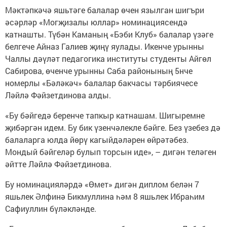
Мәктәпкәчә яшьтәге балалар өчен язылган шигъри
әсәрләр «Могҗизалы юллар» номинациясендә
катнашты. Түбән Каманың «Бэби Клуб» балалар үзәге
белгече Айназ Галиев җиңү яулады. Икенче урынны
Чаллы дәүләт педагогика институты студенты Айгөл
Сабирова, өченче урынны Саба районының 5нче
номерлы «Бәләкәч» балалар бакчасы тәрбиячесе
Ләйлә Фәйзетдинова алды.
«Бу бәйгедә беренче тапкыр катнашам. Шигыремне
җибәргән идем. Бу бик үзенчәлекле бәйге. Без үзебез дә
балаларга юлда йөрү кагыйдәләрен өйрәтәбез.
Мондый бәйгеләр булып торсын иде», – дигән теләген
әйтте Ләйлә Фәйзетдинова.
Бу номинацияләрдә «Өмет» дигән диплом белән 7
яшьлек Әлфинә Бикмуллина һәм 8 яшьлек Ибраһим
Сафиуллин бүләкләнде.