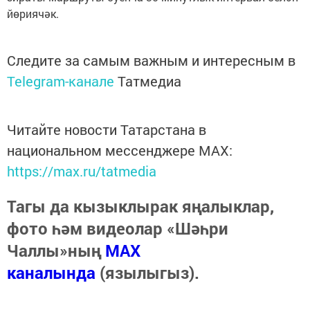
йөриячәк.
Следите за самым важным и интересным в
Telegram-канале
Татмедиа
Читайте новости Татарстана в
национальном мессенджере MАХ:
https://max.ru/tatmedia
Тагы да кызыклырак яңалыклар,
фото һәм видеолар «Шәһри
Чаллы»ның
MAX
каналында
(язылыгыз).