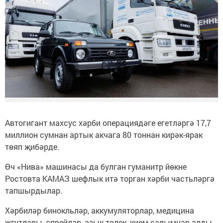
Автогигант махсус хәрби операциядәге егетләргә 17,7
миллион сумнан артык акчага 80 тоннан кирәк-ярак
төяп җибәрде.
Өч «Нива» машинасы да булган гуманитр йөкне
Ростовта КАМАЗ шефлык итә торган хәрби частьләргә
тапшырдылар.
Хәрбиләр бинокльләр, аккумуляторлар, медицина
жгутлары, спрейлар, азык-төлек, кием-салымнар алды.