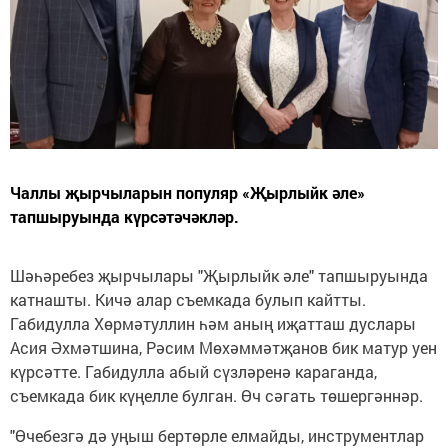
Чаллы җырчыларын популяр «Җырлыйк әле»
тапшыруында күрсәтәчәкләр.
Шәһәребез җырчылары "Җырлыйк әле" тапшыруында
катнашты. Кичә алар съемкада булып кайтты.
Габидулла Хөрмәтуллин һәм аның иҗатташ дуслары
Асия Әхмәтшина, Рәсим Мөхәммәтҗанов бик матур уен
күрсәтте. Габидулла абый сүзләренә караганда,
съемкада бик күңелле булган. Өч сәгать төшергәннәр.
"Өчебезгә дә уңыш бертөрле елмайды, инструментлар