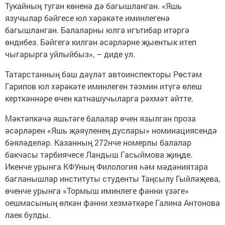
Тукайның туган көненә дә багышланган. «Яшь
язучылар бәйгесе юл хәрәкәте иминлегенә
багышланган. Балаларны юлга игътибар итәргә
өндибез. Бәйгегә килгән әсәрләрне җыентык итеп
чыгарырга уйлыйбыз», – диде ул.
Татарстанның баш дәүләт автоинспекторы Рөстәм
Гарипов юл хәрәкәте иминлеген тәэмин итүгә өлеш
керткәннәре өчен катнашучыларга рәхмәт әйтте.
Мәктәпкәчә яшьтәге балалар өчен язылган проза
әсәрләрен «Яшь җәяүленең дуслары» номинациясендә
бәяләделәр. Казанның 272нче номерлы балалар
бакчасы тәрбиячесе Ландыш Гасыймова җиңде.
Икенче урынга КФУның Филология һәм мәдәниятара
багланышлар институты студенты Таңсылу Гыйләҗева,
өченче урынга «Тормыш иминлеге фәнни үзәге»
оешмасының өлкән фәнни хезмәткәре Галина Антонова
лаек булды.