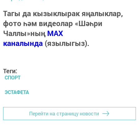
Тагы да кызыклырак яңалыклар,
фото һәм видеолар «Шәһри
Чаллы»ның
MAX
каналында
(язылыгыз).
Теги:
СПОРТ
ЭСТАФЕТА
Перейти на страницу новости