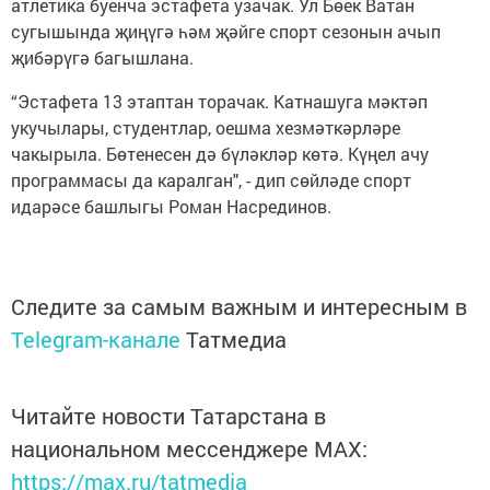
атлетика буенча эстафета узачак. Ул Бөек Ватан
сугышында җиңүгә һәм җәйге спорт сезонын ачып
җибәрүгә багышлана.
“Эстафета 13 этаптан торачак. Катнашуга мәктәп
укучылары, студентлар, оешма хезмәткәрләре
чакырыла. Бөтенесен дә бүләкләр көтә. Күңел ачу
программасы да каралган", - дип сөйләде спорт
идарәсе башлыгы Роман Насрединов.
Следите за самым важным и интересным в
Telegram-канале
Татмедиа
Читайте новости Татарстана в
национальном мессенджере MАХ:
https://max.ru/tatmedia