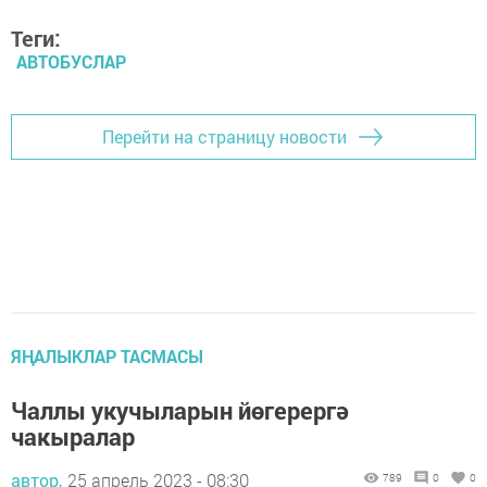
Теги:
АВТОБУСЛАР
Перейти на страницу новости
ЯҢАЛЫКЛАР ТАСМАСЫ
Чаллы укучыларын йөгерергә
чакыралар
автор,
25 апрель 2023 - 08:30
789
0
0