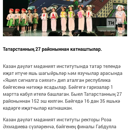
Татарстанның 27 районыннан катнаштылар.
Казан дәүләт мәдәният институтында татар телендә
иҗат итүче яшь шагыйрьләр һәм язучылар арасында
«Яшел сигналга сәяхәт» дип аталган республика
бәйгесенә нәтиҗә ясадылар. Бәйгегә гаризалар 1
мартта кабул ителә башлаган. Быел Татарстанның 27
районыннан 152 эш килгән. Бәйгедә 16 дан 35 яшькә
кадәрге иҗатчылар катнашкан.
Казан дәүләт мәдәният институты ректоры Роза
Әхмәдиева сүзләренчә, бәйгенең финалы Габдулла