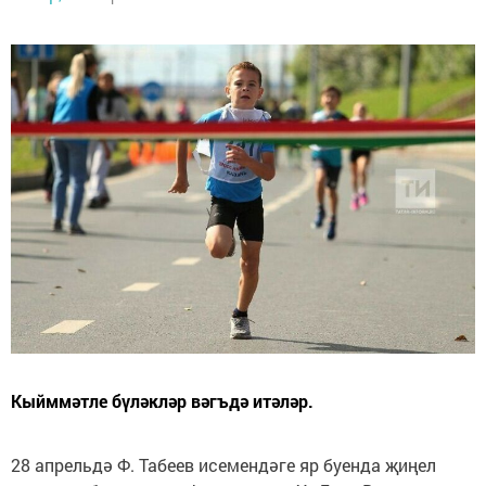
Кыйммәтле бүләкләр вәгъдә итәләр.
28 апрельдә Ф. Табеев исемендәге яр буенда җиңел