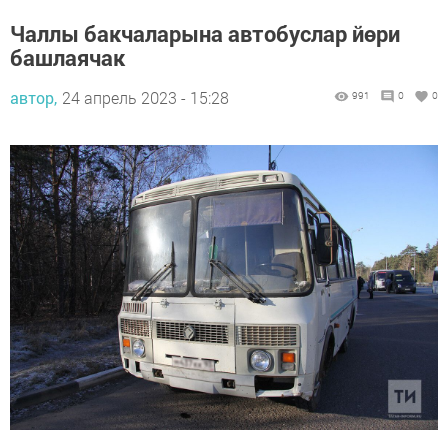
Чаллы бакчаларына автобуслар йөри
башлаячак
автор,
24 апрель 2023 - 15:28
991
0
0