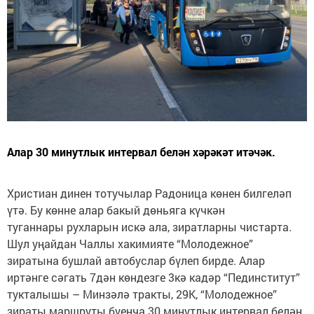
Алар 30 минутлык интервал белән хәрәкәт итәчәк.
Христиан динен тотучылар Радоница көнен билгеләп
үтә. Бу көнне алар бакый дөньяга күчкән
туганнары рухларын искә ала, зиратларны чистарта.
Шул уңайдан Чаллы хакимияте “Молодежное”
зиратына бушлай автобуслар бүлеп бирде. Алар
иртәнге сәгать 7дән көндезге 3кә кадәр “Пединститут”
тукталышы – Минзәлә тракты, 29К, “Молодежное”
зираты маршруты буенча 30 минутлык интервал белән