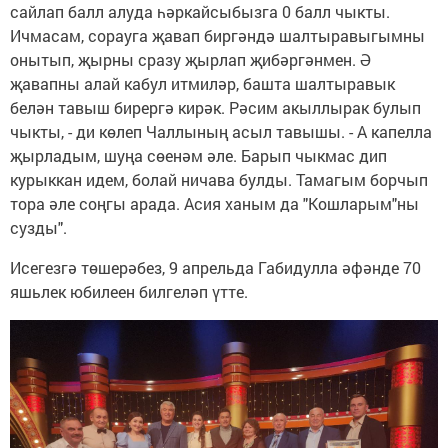
сайлап балл алуда һәркайсыбызга 0 балл чыкты.
Ичмасам, сорауга җавап биргәндә шалтыравыгымны
онытып, җырны сразу җырлап җибәргәнмен. Ә
җавапны алай кабул итмиләр, башта шалтыравык
белән тавыш бирергә кирәк. Рәсим акыллырак булып
чыкты, - ди көлеп Чаллының асыл тавышы. - А капелла
җырладым, шуңа сөенәм әле. Барып чыкмас дип
курыккан идем, болай ничава булды. Тамагым борчып
тора әле соңгы арада. Асия ханым да "Кошларым"ны
сузды".
Исегезгә төшерәбез, 9 апрельда Габидулла әфәнде 70
яшьлек юбилеен билгеләп үтте.