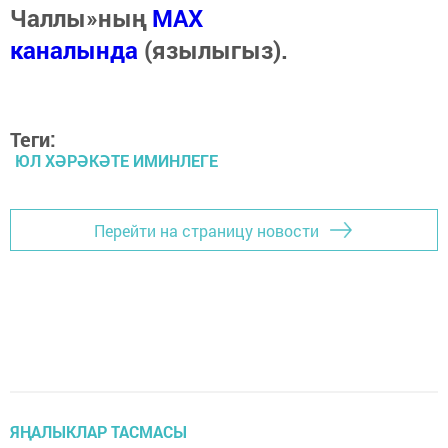
Чаллы»ның
MAX
каналында
(язылыгыз).
Теги:
ЮЛ ХӘРӘКӘТЕ ИМИНЛЕГЕ
Перейти на страницу новости
ЯҢАЛЫКЛАР ТАСМАСЫ