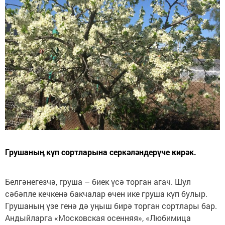
Грушаның күп сортларына серкәләндерүче кирәк.
Белгәнегезчә, груша – биек үсә торган агач. Шул
сәбәпле кечкенә бакчалар өчен ике груша күп булыр.
Грушаның үзе генә дә уңыш бирә торган сортлары бар.
Андыйларга «Московская осенняя», «Любимица