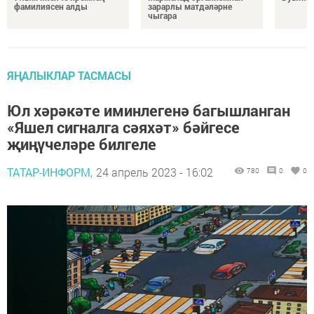
фамилиясен алды
зарарлы матдәләрне
чыгара
ЯҢАЛЫКЛАР ТАСМАСЫ
Юл хәрәкәте иминлегенә багышланган
«Яшел сигналга сәяхәт» бәйгесе
җиңүчеләре билгеле
ТАТАР-ИНФОРМ,
24 апрель 2023 - 16:02
780
0
0