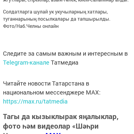
Солдатларга шулай ук укучыларның хатлары,
туганнарының посылкалары да тапшырылды.
Фото/Наб.Челны онлайн
Следите за самым важным и интересным в
Telegram-канале
Татмедиа
Читайте новости Татарстана в
национальном мессенджере MАХ:
https://max.ru/tatmedia
Тагы да кызыклырак яңалыклар,
фото һәм видеолар «Шәһри