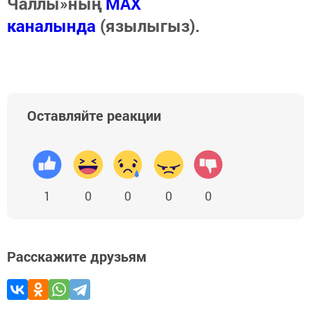
Чаллы»ның
MAX
каналында
(язылыгыз).
Оставляйте реакции
1
0
0
0
0
Расскажите друзьям