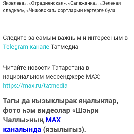
Яковлева», «Отрадненская», «Сапежанка», «Зеленая
сладкая», «Чижовская» сортларын кертергә була.
Следите за самым важным и интересным в
Telegram-канале
Татмедиа
Читайте новости Татарстана в
национальном мессенджере MАХ:
https://max.ru/tatmedia
Тагы да кызыклырак яңалыклар,
фото һәм видеолар «Шәһри
Чаллы»ның
MAX
каналында
(язылыгыз).