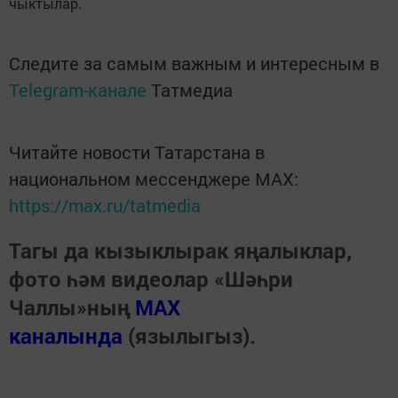
чыктылар.
Следите за самым важным и интересным в
Telegram-канале
Татмедиа
Читайте новости Татарстана в
национальном мессенджере MАХ:
https://max.ru/tatmedia
Тагы да кызыклырак яңалыклар,
фото һәм видеолар «Шәһри
Чаллы»ның
MAX
каналында
(язылыгыз).