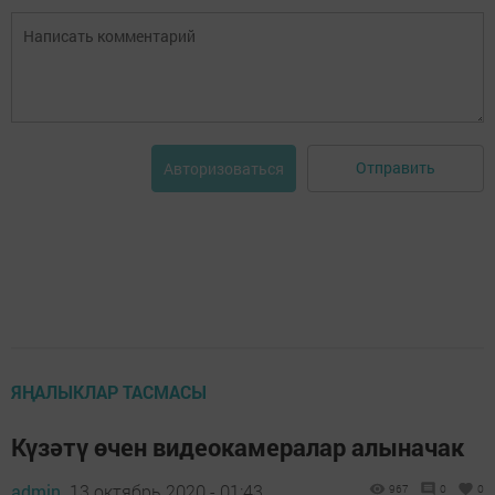
Отправить
Авторизоваться
ЯҢАЛЫКЛАР ТАСМАСЫ
Күзәтү өчен видеокамералар алыначак
admin,
13 октябрь 2020 - 01:43
967
0
0