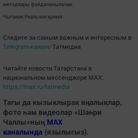
методлары файдаланылачак.
Чыганак Реальное время
Следите за самым важным и интересным в
Telegram-канале
Татмедиа
Читайте новости Татарстана в
национальном мессенджере MАХ:
https://max.ru/tatmedia
Тагы да кызыклырак яңалыклар,
фото һәм видеолар «Шәһри
Чаллы»ның
MAX
каналында
(язылыгыз).