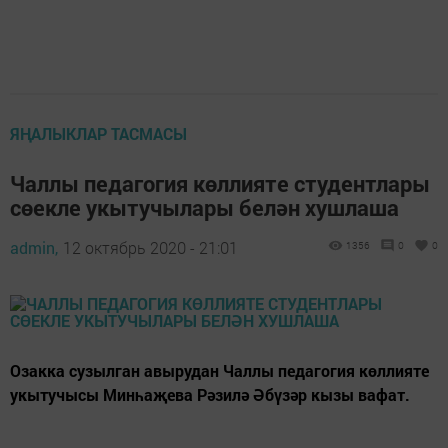
ЯҢАЛЫКЛАР ТАСМАСЫ
Чаллы педагогия көллияте студентлары
сөекле укытучылары белән хушлаша
admin,
12 октябрь 2020 - 21:01
1356
0
0
Озакка сузылган авырудан Чаллы педагогия көллияте
укытучысы Минһаҗева Рәзилә Әбүзәр кызы вафат.