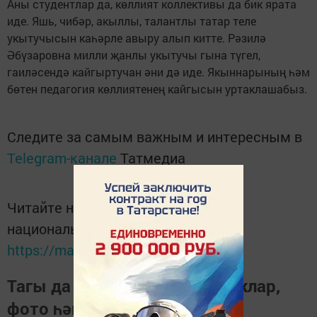
Аны студентлар да, көллият коллективы да бик ярата
иде. Яшь, чибәр, акыллы, талантлы татар теле
укытучысын каһәрле авыру алып китте. Рәзилә
Әбүзаровна милли җанлы укытучы гына түгел,
гаиләсендә кайгыртучан әни дә иде. Якыннарының һәм
бөтен педагогия көллиятенең кайгысын уртаклашабыз.
Следите за самым важным и интересным в
Telegram-канале
Татмедиа
Читайте новости Татарстана в
национальном мессенджере MАХ:
https://max.ru/tatmedia
Тагы да кызыклырак яңалыклар,
фото һәм видеолар «Шәһри