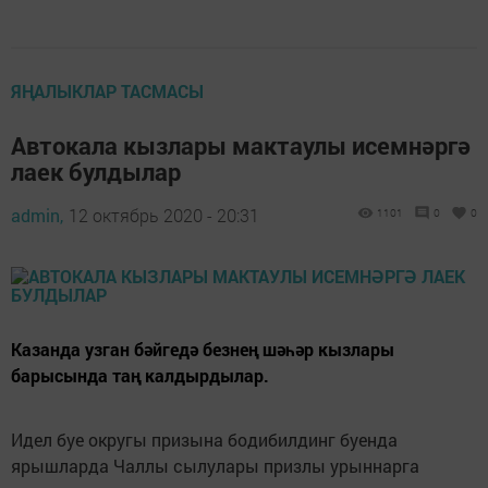
ЯҢАЛЫКЛАР ТАСМАСЫ
Автокала кызлары мактаулы исемнәргә
лаек булдылар
admin,
12 октябрь 2020 - 20:31
1101
0
0
Казанда узган бәйгедә безнең шәһәр кызлары
барысында таң калдырдылар.
Идел буе округы призына бодибилдинг буенда
ярышларда Чаллы сылулары призлы урыннарга