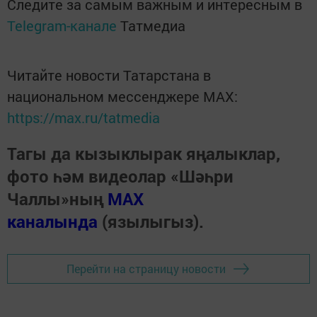
Следите за самым важным и интересным в
Telegram-канале
Татмедиа
Читайте новости Татарстана в
национальном мессенджере MАХ:
https://max.ru/tatmedia
Тагы да кызыклырак яңалыклар,
фото һәм видеолар «Шәһри
Чаллы»ның
MAX
каналында
(язылыгыз).
Перейти на страницу новости