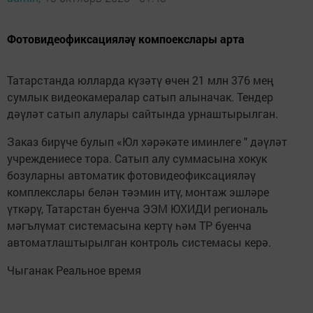
Фотовидеофиксацияләү компоекслары арта
Татарстанда юлларда күзәтү өчен 21 млн 376 мең
сумлык видеокамералар сатып алыначак. Тендер
дәүләт сатып алулары сайтында урнаштырылган.
Заказ бирүче булып «Юл хәрәкәте иминлеге " дәүләт
учреждениесе тора. Сатып алу суммасына хокук
бозуларны автоматик фотовидеофиксацияләү
комплекслары белән тәэмин итү, монтаж эшләре
үткәрү, Татарстан буенча ЭЭМ ЮХИДИ региональ
мәгълүмат системасына кертү һәм ТР буенча
автоматлаштырылган контроль системасы керә.
Чыганак Реальное время