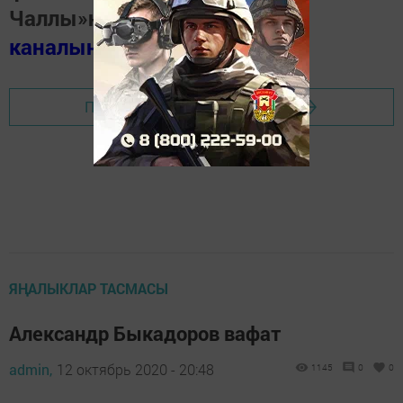
Чаллы»ның
MAX
каналында
(язылыгыз).
Перейти на страницу новости
ЯҢАЛЫКЛАР ТАСМАСЫ
Александр Быкадоров вафат
admin,
12 октябрь 2020 - 20:48
1145
0
0