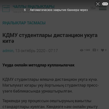
ЧАЛЛЫ ЯҢАЛЫКЛАРЫ
16+
6
Автоматическое закрытие баннера через
"Шәһри Чаллы" газетасы
ЯҢАЛЫКЛАР ТАСМАСЫ
КДМУ студентлары дистанцион укуга
китә
admin,
13 октябрь 2020 - 07:17
1086
0
0
Укуда онлайн методлар кулланылачак
КДМУ студентлары өлешчә дистанцион укуга күчә.
Мәгълүмат югары уку йортының студентлар пресс-
үзәге бабликасында урнаштырылган.
Төркемдә уку процессын оештыруның вакытлы
стандартлары куелган. Көндезге һәм онлайн укыту