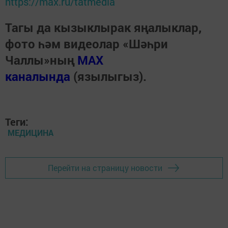
https://max.ru/tatmedia
Тагы да кызыклырак яңалыклар,
фото һәм видеолар «Шәһри
Чаллы»ның
MAX
каналында
(язылыгыз).
Теги:
МЕДИЦИНА
Перейти на страницу новости