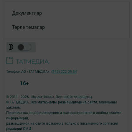
Документлар
Төрле темалар
Телефон АО «ТАТМЕДИА»:
(843) 222 09 84
16+
© 2011 - 2026. Шәһри Чаллы. Все права защищены.
© ТАТМЕДИА. Все материалы, размещенные на сайте, защищены
законом.
Перепечатка, воспроизведение и распространение в любом объеме
информации,
размещенной на сайте, возможна только с письменного согласия
редакций СМИ.