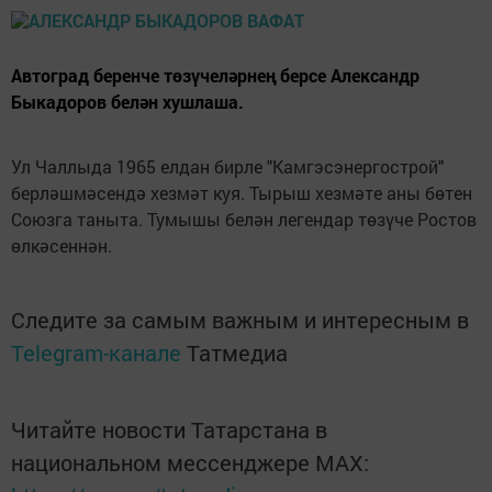
Автоград беренче төзүчеләрнең берсе Александр
Быкадоров белән хушлаша.
Ул Чаллыда 1965 елдан бирле "Камгэсэнергострой"
берләшмәсендә хезмәт куя. Тырыш хезмәте аны бөтен
Союзга таныта. Тумышы белән легендар төзүче Ростов
өлкәсеннән.
Следите за самым важным и интересным в
Telegram-канале
Татмедиа
Читайте новости Татарстана в
национальном мессенджере MАХ: