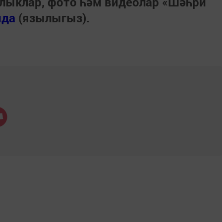
лыклар, фото һәм видеолар «Шәһри
нда
(язылыгыз).