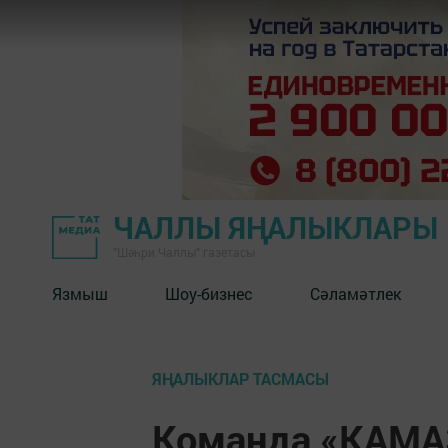
ЧАЛЛЫ ЯҢАЛЫКЛАРЫ
"Шәһри Чаллы" газетасы
Язмыш
Шоу-бизнес
Сәламәтлек
ЯҢАЛЫКЛАР ТАСМАСЫ
Команда «КАМА