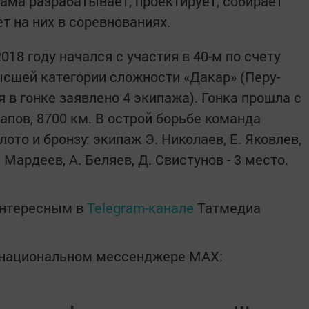
ма разрабатывает, проектирует, собирает
т на них в соревнованиях.
18 году начался с участия в 40-м по счету
сшей категории сложности «Дакар» (Перу-
я в гонке заявлено 4 экипажа). Гонка прошла с
тапов, 8700 км. В острой борьбе команда
то и бронзу: экипаж Э. Николаев, Е. Яковлев,
 Мардеев, А. Беляев, Д. Свистунов - 3 место.
интересным в
Telegram-канале
Татмедиа
в национальном мессенджере MАХ: