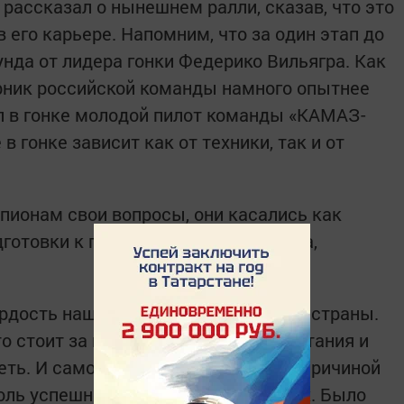
рассказал о нынешнем ралли, сказав, что это
его карьере. Напомним, что за один этап до
нда от лидера гонки Федерико Вильягра. Как
рник российской команды намного опытнее
л в гонке молодой пилот команды «КАМАЗ-
в гонке зависит как от техники, так и от
пионам свои вопросы, они касались как
дготовки к гонкам, здоровья экипажа,
дость нашего города, республики и страны.
то стоит за их победами, какие испытания и
ть. И самое главное, что является причиной
оль успешного выступления в гонках. Было