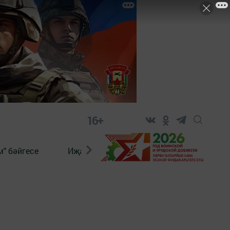
16+
" бәйгесе
Иҗат
Реклама
Онлайн язы