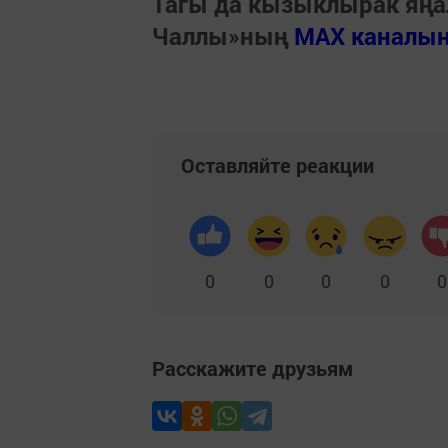
Тагы да кызыклырак яңа
Чаллы»ның
MAX каналы
Оставляйте реакции
0
0
0
0
0
Расскажите друзьям