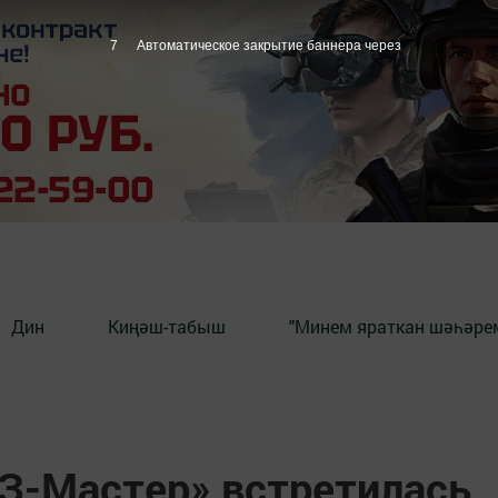
6
Автоматическое закрытие баннера через
Дин
Киңәш-табыш
"Минем яраткан шәһәрем
З-Мастер» встретилась