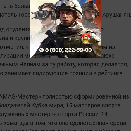
знать больше о наших челнинских
датель Городского студсовета Давид Арушанян
ед студентами Автограда рассказал о
на и крупных победах и проектах,
 отметил, что Татарстан признан одним из
ализации молодежной политики. Он также
жным Челнам за ту работу, которая делается,
но занимает лидирующие позиции в рейтинге
КАМАЗ-Мастер» полностью сформированной из
бладателей Кубка мира, 15 мастеров спорта
служенных мастеров спорта России, 14
ь команды в том, что она единственная среди