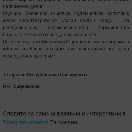
бәяләнүенә дәлил.
Шунысы сөенечле: ачыклык, ярдәмчеллек, олпатлык
кебек хасиятләрегезне саклап калган хәлдә, Сез
республиканың иҗтимагый-сәяси тормышында
бәрәкәтле хезмәтегезне дәвам иттерәсез.
Сезне, мөхтәрәм Минтимер Шәрипович, ихлас йөрәктән
юбилеегыз белән котлыйм һәм нык сәламәтлек, озын
гомер, уңышлар телим!
Татарстан Республикасы Президенты
Р.Н. Миңнеханов
Следите за самым важным и интересным в
Telegram-канале
Татмедиа