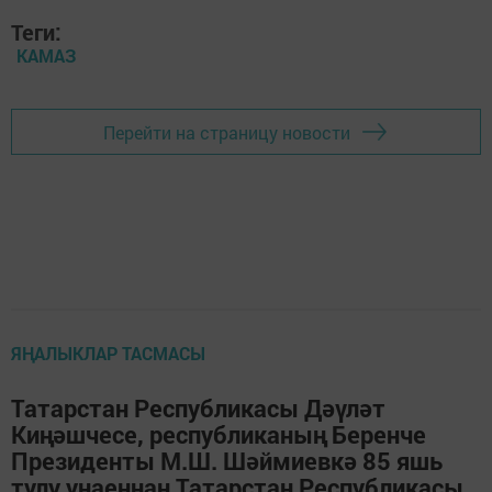
Теги:
КАМАЗ
Перейти на страницу новости
ЯҢАЛЫКЛАР ТАСМАСЫ
Татарстан Республикасы Дәүләт
Киңәшчесе, республиканың Беренче
Президенты М.Ш. Шәймиевкә 85 яшь
тулу уңаеннан Татарстан Республикасы