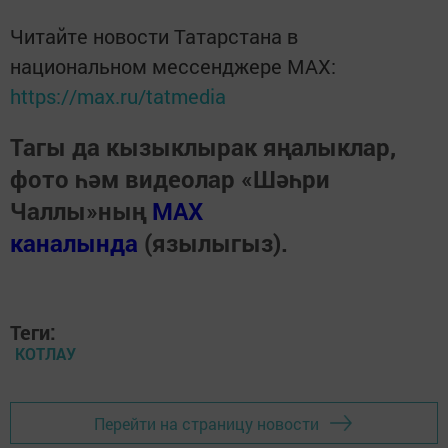
Читайте новости Татарстана в
национальном мессенджере MАХ:
https://max.ru/tatmedia
Тагы да кызыклырак яңалыклар,
фото һәм видеолар «Шәһри
Чаллы»ның
MAX
каналында
(язылыгыз).
Теги:
КОТЛАУ
Перейти на страницу новости