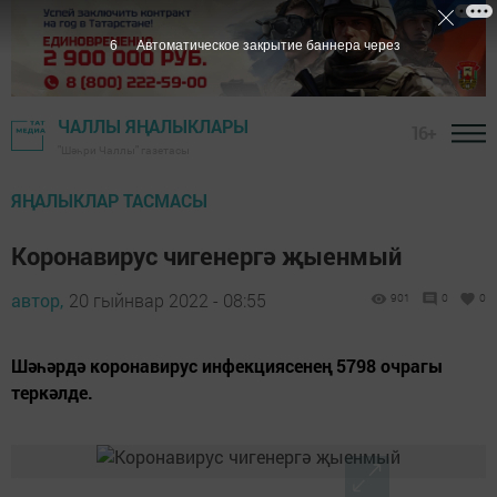
5
Автоматическое закрытие баннера через
ЧАЛЛЫ ЯҢАЛЫКЛАРЫ
16+
"Шәһри Чаллы" газетасы
ЯҢАЛЫКЛАР ТАСМАСЫ
Коронавирус чигенергә җыенмый
автор,
20 гыйнвар 2022 - 08:55
901
0
0
Шәһәрдә коронавирус инфекциясенең 5798 очрагы
теркәлде.