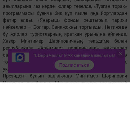
авылларына газ керде, юллар төзелде, «Тузган торак»
программасы буенча бик күп гаилә яңа йортлардан
фатир алды. «Яңарыш» фонды оештырып, тарихи
һәйкәлләр – Болгар, Свияжскны торгызды. Нәтиҗәдә
бу җирләр туристларның яраткан урынына әйләнде.
Хәзер Минтимер Шәриповичның тәкъдиме белән
республикада «Адымнар» полилингваль мәктәпләр
сафка баса. Ул аларның төзелешен шәхсән контрольдә
"Шәһри Чаллы" MAX каналына язылыгыз!
тота. Чаллыдагы мәктәпне ачарга үзе килеп,
Подписаться
укытучыларга, балаларга хәер-фатихасын бирде.
Президент булып эшләгәндә Минтимер Шәрипович
Чаллыда еш булды. Шәһәрнең социаль-икътисадый
үсеше өчен борчылды.
Мин Чаллыда баш табиб булып эшләгәндә, ЗЯБтагы
4нче шифаханә ачу тантанасына килгән иде.
Машинадан төшүгә тәрәзәләрдән карап торган табиб,
шәфкать туташларына кул болгап, сәламләде. Шунда
без аның ачык, акыллы, зирәк җитәкче икәнлегенә