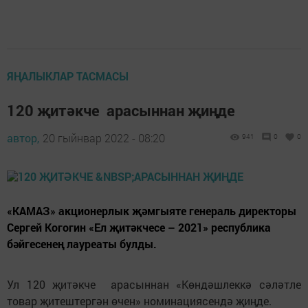
ЯҢАЛЫКЛАР ТАСМАСЫ
120 җитәкче арасыннан җиңде
автор,
20 гыйнвар 2022 - 08:20
941
0
0
«КАМАЗ» акционерлык җәмгыяте генераль директоры
Сергей Когогин «Ел җитәкчесе – 2021» республика
бәйгесенең лауреаты булды.
Ул 120 җитәкче арасыннан «Көндәшлеккә сәләтле
товар җитештергән өчен» номинациясендә җиңде.