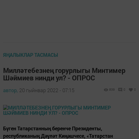
ЯҢАЛЫКЛАР ТАСМАСЫ
Милләтебезнең горурлыгы Минтимер
Шәймиев нинди ул? - ОПРОС
автор,
20 гыйнвар 2022 - 07:15
839
0
0
Бүген Татарстанның беренче Президенты,
республиканың Дәүләт Киңәшчесе, «Татарстан