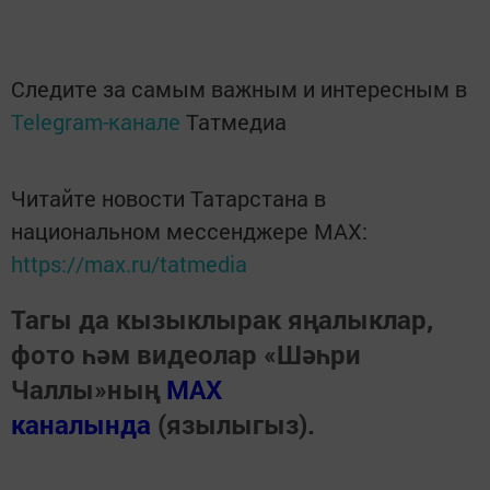
Следите за самым важным и интересным в
Telegram-канале
Татмедиа
Читайте новости Татарстана в
национальном мессенджере MАХ:
https://max.ru/tatmedia
Тагы да кызыклырак яңалыклар,
фото һәм видеолар «Шәһри
Чаллы»ның
MAX
каналында
(язылыгыз).