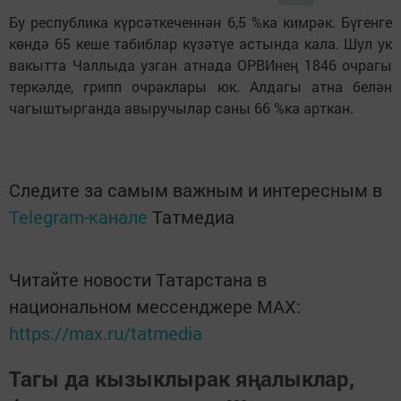
Бу республика күрсәткеченнән 6,5 %ка кимрәк. Бүгенге
көндә 65 кеше табиблар күзәтүе астында кала. Шул ук
вакытта Чаллыда узган атнада ОРВИнең 1846 очрагы
теркәлде, грипп очраклары юк. Алдагы атна белән
чагыштырганда авыручылар саны 66 %ка арткан.
Следите за самым важным и интересным в
Telegram-канале
Татмедиа
Читайте новости Татарстана в
национальном мессенджере MАХ:
https://max.ru/tatmedia
Тагы да кызыклырак яңалыклар,