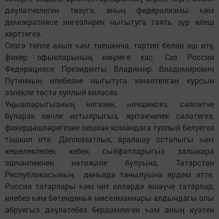
дәүләтчелеген төзүгә, аның федерализмы һәм
демократиясе нигезләрен ныгытуга гаять зур өлеш
керттегез.
Сезгә төпле акыл һәм тиешенчә, тәртип белән эш итү,
фикер офыкларының киңлеге хас. Сез Россия
Федерациясе Президенты Владимир Владимирович
Путинның илебезне ныгытуга юнәлтелгән курсын
эзлекле төстә хуплый киләсез.
Уңышларыгызның нигезен, һичшиксез, сәясәтче
буларак көчле ихтыярыгыз, җитәкчелек сәләтегез,
фикердәшләрегезне оешкан командага туплый белүегез
тәшкил итә. Дипломатлык, аралашу осталыгы һәм
кешелеклелек кебек сыйфатларыгыз халыкара
эшчәнлекнең нәтиҗәле булуына, Татарстан
Республикасының дөньяда танылуына ярдәм итте.
Россия татарлары һәм чит илләрдә яшәүче татарлар,
илебез һәм бөтендөнья мөселманнары алдындагы олы
абруегыз дәүләтебез бердәмлеген һәм аның куәтен