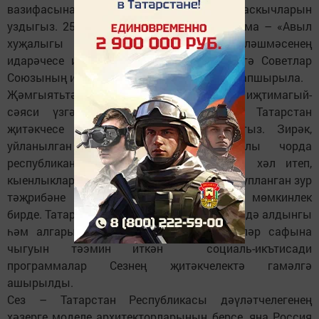
вазифасына кадәр барлык үсеш баскычларын
уздыгыз. 25 яшьтә үк инде Сезне зур оешма – «Авыл
хуҗалыгы техникасы» районара берләшмәсенең
идарәчесе итеп куялар, ә 29 яшьтә Сезгә Советлар
Союзының иң зур бүләге – Ленин ордены тапшырыла.
Җәмгыятьтә социаль-икътисади һәм иҗтимагый-
сәяси үзгәрешләр барган чакта Сез Татарстан
җитәкчесе вазифасын үтәргә алындыгыз. Зирәк,
уйланылган сәясәтегез шул катлаулы чорда
республиканың бик күп мәсьәләләрне хәл итеп,
кыенлыкларны җиңүенә китерде, үткәндә тупланган зур
тәҗрибәне саклап калырга, үстерергә мөмкинлек
бирде. Татарстанның Россия Федерациясендә алдынгы
һәм алгарышлы төбәк буларак беренчеләр сафына
чыгуын тәэмин иткән социаль-икътисади
программалар Сезнең җитәкчелектә гамәлгә
ашырылды.
Сез – Татарстан Республикасы дәүләтчелегенең
хәзерге моделе архитекторларының берсе, яңа Россия