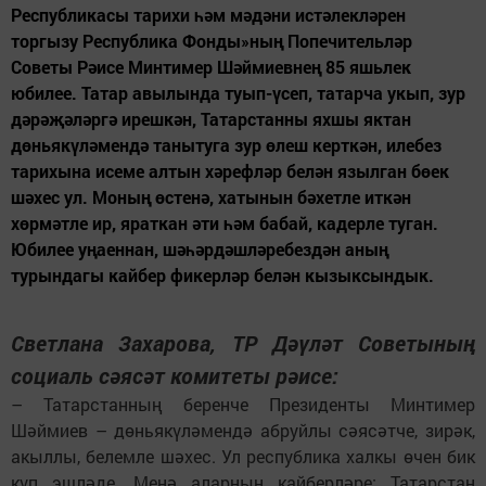
Республикасы тарихи һәм мәдәни истәлекләрен
торгызу Республика Фонды»ның Попечительләр
Советы Рәисе Минтимер Шәймиевнең 85 яшьлек
юбилее. Татар авылында туып-үсеп, татарча укып, зур
дәрәҗәләргә ирешкән, Татарстанны яхшы яктан
дөньякүләмендә танытуга зур өлеш керткән, илебез
тарихына исеме алтын хәрефләр белән язылган бөек
шәхес ул. Моның өстенә, хатынын бәхетле иткән
хөрмәтле ир, яраткан әти һәм бабай, кадерле туган.
Юбилее уңаеннан, шәһәрдәшләребездән аның
турындагы кайбер фикерләр белән кызыксындык.
Светлана Захарова, ТР Дәүләт Советының
социаль сәясәт комитеты рәисе:
– Татарстанның беренче Президенты Минтимер
Шәймиев – дөньякүләмендә абруйлы сәясәтче, зирәк,
акыллы, белемле шәхес. Ул республика халкы өчен бик
күп эшләде. Менә аларның кайберләре: Татарстан