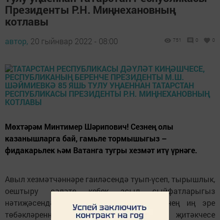
Президенты Р.Н. Миңнехановның
котлавы
автор,
20 гыйнвар 2022 - 08:00
751
0
0
Мөхтәрәм Минтимер Шәрипович! Сезнең олы
казанышларга бай, гамьле тормышыгыз –
фидакарьлек һәм Ватанга тугры хезмәт итү үрнәге.
Авыл хезмәтчәннәре гаиләсендә туып-үсеп, тырышлык,
оештыру сәләте кебек асыл сыйфатларыгыз
нәтиҗәсендә инженердан алып Россиянең иң эре
төбәкләреннән берсе булган республика җитәкчесе