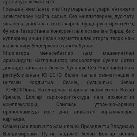
арттыруга хезмәт итә.
Граждан җәмгыяте институтларының үзара нәтиҗәле
элемтәләрен җайга салып, Сез милләтләрнең дус-тату
яшәвенә, диннәргә тигез караш булдыруга ирештегез,
бу исә Татарстанга конкурентлык өстенлеге бирде, бик
күпләрнең аның белән хезмәттәшлек итәргә теләк һәм
кызыксыну белдерүенә этәргеч булды.
Милләтара мөнәсәбәтләр һәм мәдәниятләр
арасындагы багланышлар мәсьәләләре буенча бөтен
дөньяда танылган белгеч буларак, Сез Россиянең һәм
республиканың ЮНЕСКО белән тыгыз хезмәттәшлеге
нигезен кордыгыз. Сезнең булышлык белән
ЮНЕСКОның Бөтендөнья мирасы исемлегенә Казан
Кремле, Болгар тарих-архитектура һәм археология
комплекслары, Свияжск утрау-шәһәренең
православиедә изге дип танылган корылмалары
кертелде.
Сезнең башлангычта һәм илебез Президенты Владимир
Владимирович Путин ярдәме белән Болгар ислам