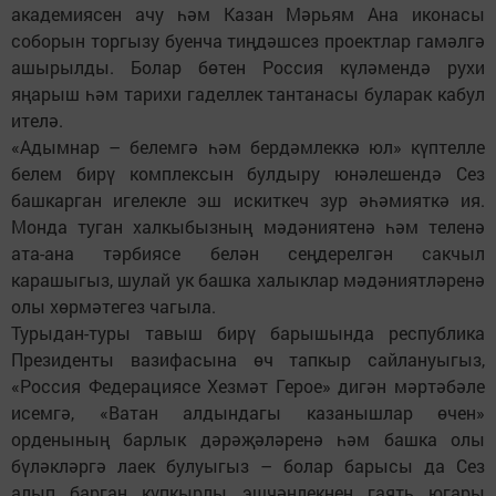
академиясен ачу һәм Казан Мәрьям Ана иконасы
соборын торгызу буенча тиңдәшсез проектлар гамәлгә
ашырылды. Болар бөтен Россия күләмендә рухи
яңарыш һәм тарихи гаделлек тантанасы буларак кабул
ителә.
«Адымнар – белемгә һәм бердәмлеккә юл» күптелле
белем бирү комплексын булдыру юнәлешендә Сез
башкарган игелекле эш искиткеч зур әһәмияткә ия.
Монда туган халкыбызның мәдәниятенә һәм теленә
ата-ана тәрбиясе белән сеңдерелгән сакчыл
карашыгыз, шулай ук башка халыклар мәдәниятләренә
олы хөрмәтегез чагыла.
Турыдан-туры тавыш бирү барышында республика
Президенты вазифасына өч тапкыр сайлануыгыз,
«Россия Федерациясе Хезмәт Герое» дигән мәртәбәле
исемгә, «Ватан алдындагы казанышлар өчен»
орденының барлык дәрәҗәләренә һәм башка олы
бүләкләргә лаек булуыгыз – болар барысы да Сез
алып барган күпкырлы эшчәнлекнең гаять югары