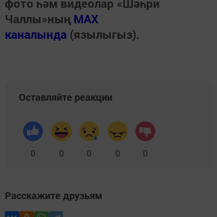
фото һәм видеолар «Шәһри
Чаллы»ның
MAX
каналында
(язылыгыз).
Оставляйте реакции
0
0
0
0
0
Расскажите друзьям