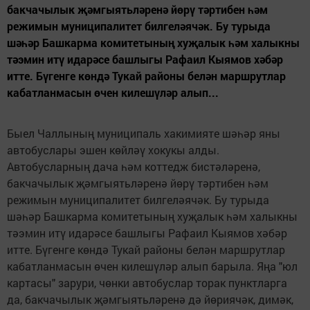
бакчачылык җәмгыятьләренә йөрү тәртибен һәм
режимын муниципалитет билгеләячәк. Бу турыда
шәһәр Башкарма комитетының хуҗалык һәм халыкны
тәэмин итү идарәсе башлыгы Рафаил Кыямов хәбәр
итте. Бүгенге көндә Тукай районы белән маршрутлар
кабатланмасын өчен килешүләр алып...
Быел Чаллының муниципаль хакимияте шәһәр яны
автобуслары эшен көйләү хокукы алды.
Автобусларның дача һәм коттедж бистәләренә,
бакчачылык җәмгыятьләренә йөрү тәртибен һәм
режимын муниципалитет билгеләячәк. Бу турыда
шәһәр Башкарма комитетының хуҗалык һәм халыкны
тәэмин итү идарәсе башлыгы Рафаил Кыямов хәбәр
итте. Бүгенге көндә Тукай районы белән маршрутлар
кабатланмасын өчен килешүләр алып барыла. Яңа "юл
картасы" зарури, чөнки автобуслар торак пунктларга
да, бакчачылык җәмгыятьләренә дә йөриячәк, димәк,