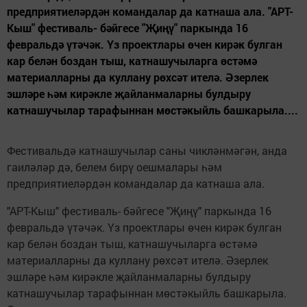
предприятиеләрдән командалар да катнаша ала. "АРТ-
Кыш" фестиваль- бәйгесе "Җиңү" паркында 16
февральдә үтәчәк. Үз проектлары өчен кирәк булган
кар белән боздан тыш, катнашучыларга өстәмә
материалларны да куллану рөхсәт ителә. Әзерлек
эшләре һәм кирәкле җайланмаларны булдыру
катнашучылар тарафыннан мөстәкыйль башкарыла....
Фестивальдә катнашучылар саны чикләнмәгән, анда
гаиләләр дә, белем бирү оешмалары һәм
предприятиеләрдән командалар да катнаша ала.
"АРТ-Кыш" фестиваль- бәйгесе "Җиңү" паркында 16
февральдә үтәчәк. Үз проектлары өчен кирәк булган
кар белән боздан тыш, катнашучыларга өстәмә
материалларны да куллану рөхсәт ителә. Әзерлек
эшләре һәм кирәкле җайланмаларны булдыру
катнашучылар тарафыннан мөстәкыйль башкарыла.