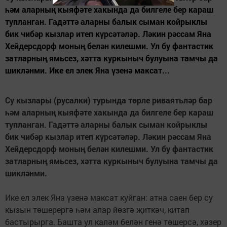
һәм аларның кыяфәте хакында да билгеле бер караш
тупланган. Гадәттә аларны балык сыман койрыклы
бик чибәр кызлар итеп күрсәтәләр. Ләкин рәссам Яна
Хейдерсдорф моның белән килешми. Ул бу фантастик
затларның ямьсез, хәтта куркыныч булуына тамчы да
шикләнми. Ике ел элек Яна үзенә максат...
Су кызлары (русалки) турында төрле риваятьләр бар
һәм аларның кыяфәте хакында да билгеле бер караш
тупланган. Гадәттә аларны балык сыман койрыклы
бик чибәр кызлар итеп күрсәтәләр. Ләкин рәссам Яна
Хейдерсдорф моның белән килешми. Ул бу фантастик
затларның ямьсез, хәтта куркыныч булуына тамчы да
шикләнми.
Ике ел элек Яна үзенә максат куйган: атна саен бер су
кызын төшерергә һәм алар йөзгә җиткәч, китап
бастырырга.
Башта ул каләм белән генә төшерсә, хәзер