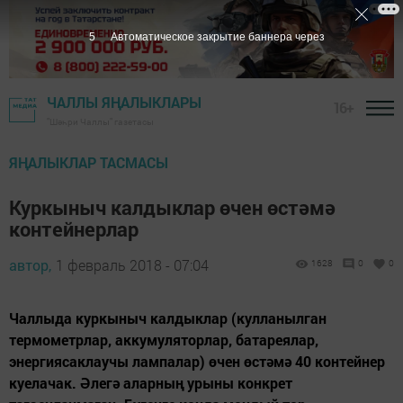
4
Автоматическое закрытие баннера через
ЧАЛЛЫ ЯҢАЛЫКЛАРЫ
16+
"Шәһри Чаллы" газетасы
ЯҢАЛЫКЛАР ТАСМАСЫ
Куркыныч калдыклар өчен өстәмә
контейнерлар
автор,
1 февраль 2018 - 07:04
1628
0
0
Чаллыда куркыныч калдыклар (кулланылган
термометрлар, аккумуляторлар, батареялар,
энергиясаклаучы лампалар) өчен өстәмә 40 контейнер
куелачак. Әлегә аларның урыны конкрет