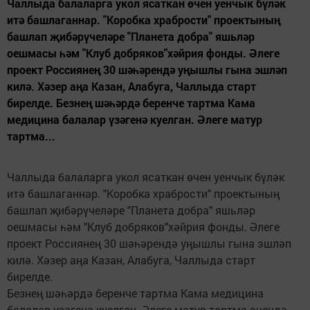
Чаллыда балаларга укол ясаткан өчен уенчык бүләк
итә башлаганнар. "Коробка храбрости" проектының
башлап җибәрүчеләре "Планета добра" яшьләр
оешмасы һәм "Клуб добряков"хәйрия фонды. Әлеге
проект Россиянең 30 шәһәрендә уңышлы гына эшләп
килә. Хәзер аңа Казан, Алабуга, Чаллыда старт
бирелде. Безнең шәһәрдә беренче тартма Кама
медицина балалар үзәгенә куелган. Әлеге матур
тартма...
Чаллыда балаларга укол ясаткан өчен уенчык бүләк
итә башлаганнар. "Коробка храбрости" проектының
башлап җибәрүчеләре "Планета добра" яшьләр
оешмасы һәм "Клуб добряков"хәйрия фонды. Әлеге
проект Россиянең 30 шәһәрендә уңышлы гына эшләп
килә. Хәзер аңа Казан, Алабуга, Чаллыда старт
бирелде.
Безнең шәһәрдә беренче тартма Кама медицина
балалар үзәгенә куелган. Әлеге матур тартма эчендә