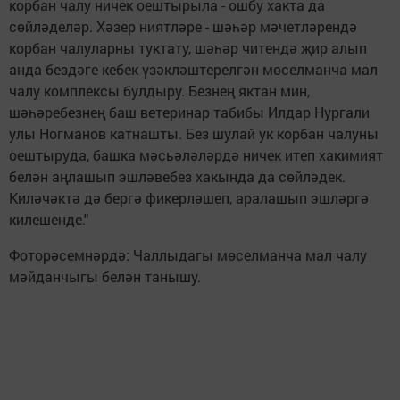
корбан чалу ничек оештырыла - ошбу хакта да
сөйләделәр. Хәзер ниятләре - шәһәр мәчетләрендә
корбан чалуларны туктату, шәһәр читендә җир алып
анда бездәге кебек үзәкләштерелгән мөселманча мал
чалу комплексы булдыру. Безнең яктан мин,
шәһәребезнең баш ветеринар табибы Илдар Нургали
улы Ногманов катнашты. Без шулай ук корбан чалуны
оештыруда, башка мәсьәләләрдә ничек итеп хакимият
белән аңлашып эшләвебез хакында да сөйләдек.
Киләчәктә дә бергә фикерләшеп, аралашып эшләргә
килешенде."
Фоторәсемнәрдә: Чаллыдагы мөселманча мал чалу
мәйданчыгы белән танышу.