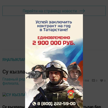
Перейти на страницу новости
ЯҢАЛЫКЛАР ТАСМАСЫ
Су кызлары матур түгел, ди...
Главный редактор
1 февраль 2018 -
1598
0
0
филиала,
06:15
Су кызлары (русалки) турында төрле риваятьләр бар