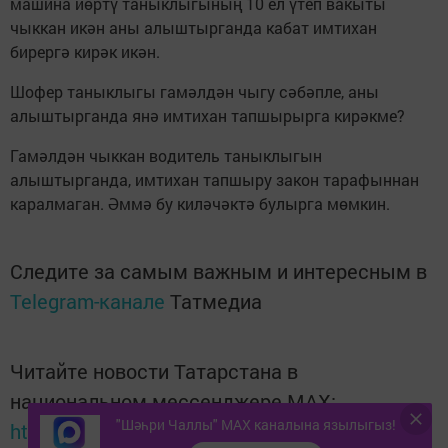
машина йөртү таныклыгының 10 ел үтеп вакыты
чыккан икән аны алыштырганда кабат имтихан
бирергә кирәк икән.
Шофер таныклыгы гамәлдән чыгу сәбәпле, аны
алыштырганда янә имтихан тапшырырга кирәкме?
Гамәлдән чыккан водитель таныклыгын
алыштырганда, имтихан тапшыру закон тарафыннан
каралмаган. Әммә бу киләчәктә булырга мөмкин.
Следите за самым важным и интересным в
Telegram-канале
Татмедиа
Читайте новости Татарстана в
национальном мессенджере MАХ:
"Шәһри Чаллы" MAX каналына язылыгыз!
https://max.ru/tatmedia