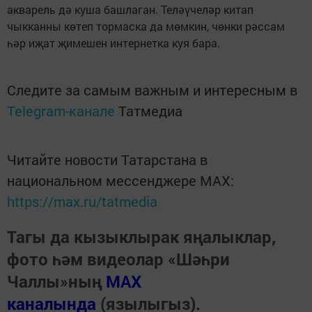
акварель дә куша башлаган. Теләүчеләр китап
чыкканны көтеп тормаска да мөмкин, чөнки рәссам
һәр иҗат җимешен интернетка куя бара.
Следите за самым важным и интересным в
Telegram-канале
Татмедиа
Читайте новости Татарстана в
национальном мессенджере MАХ:
https://max.ru/tatmedia
Тагы да кызыклырак яңалыклар,
фото һәм видеолар «Шәһри
Чаллы»ның
MAX
каналында
(язылыгыз).