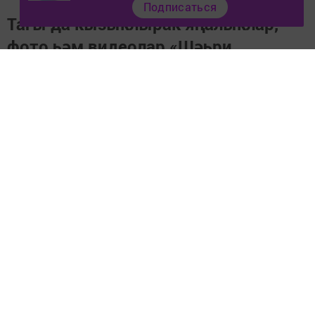
Подписаться
Тагы да кызыклырак яңалыклар,
фото һәм видеолар «Шәһри
Чаллы»ның
MAX
каналында
(язылыгыз).
Перейти на страницу новости