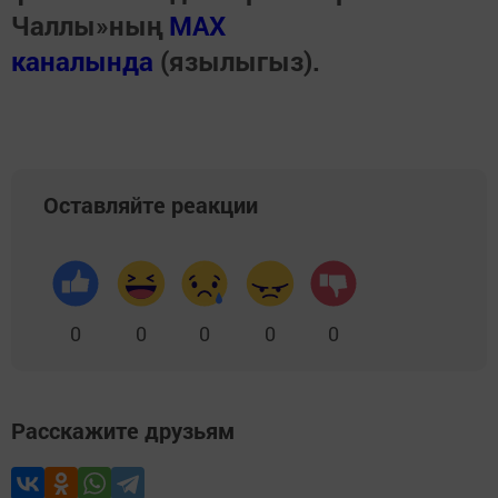
Чаллы»ның
MAX
каналында
(язылыгыз).
Оставляйте реакции
0
0
0
0
0
Расскажите друзьям