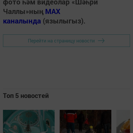
фото һәм видеолар «Шәһри
Чаллы»ның
MAX
каналында
(язылыгыз).
Перейти на страницу новости
Топ 5 новостей