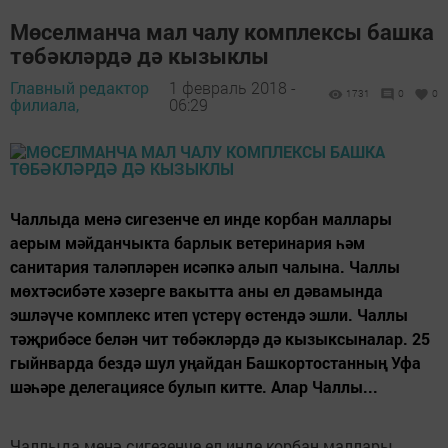
Мөселманча мал чалу комплексы башка
төбәкләрдә дә кызыклы
Главный редактор
1 февраль 2018 -
1731
0
0
филиала,
06:29
Чаллыда менә сигезенче ел инде корбан маллары
аерым мәйданчыкта барлык ветеринария һәм
санитария таләпләрен исәпкә алып чалына. Чаллы
мөхтәсибәте хәзерге вакытта аны ел дәвамында
эшләүче комплекс итеп үстерү өстендә эшли. Чаллы
тәҗрибәсе белән чит төбәкләрдә дә кызыксыналар. 25
гыйнварда бездә шул уңайдан Башкортостанның Уфа
шәһәре делегациясе булып китте. Алар Чаллы...
Чаллыда менә сигезенче ел инде корбан маллары