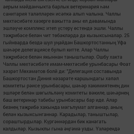
аерым мәйданчыкта барлык ветеринария һәм
санитария таләпләрен исәпкә алып чалына. Чаллы
мөхтәсибәте хәзерге вакытта аны ел дәвамында
эшләүче комплекс итеп үстерү өстендә эшли. Чаллы
тәҗрибәсе белән чит төбәкләрдә дә кызыксыналар. 25
гыйнварда бездә шул уңайдан Башкортостанның Уфа
шәһәре делегациясе булып китте. Алар Чаллы
тәҗрибәсе белән якыннан таныштылар. Ошбу хакта
Чаллы мөхтәсибәте имам-мөхтәсибе урынбасары Фоат
хәзрәт Мөхәмәтов болй ди: "Делегация составында
Башкортостан Диния нәзарәте каршындагы хәләл
комитеты рәисе урынбасары, шәһәр хакимиятенең дин
эшләре белән шөгыльләнү комитеты вәкиле, шәһәрнең
баш ветеринар табибы урынбасары бар иде. Алар
безнең тәҗрибә хакында мәгълүмат алганнар, аның
белән кызыксынганнар. Карадылар, таныштылар,
сораштырдылар. Күргәннәрдән бик канәгать
калдылар. Кызыклы гына әңгәмә узды. Үзләрендә