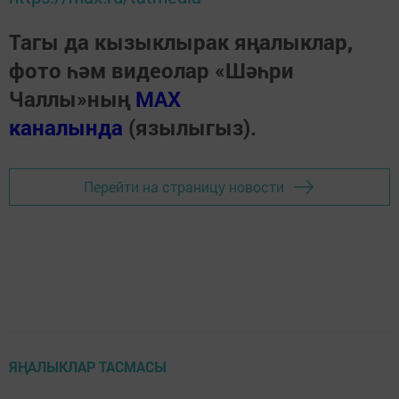
Тагы да кызыклырак яңалыклар,
фото һәм видеолар «Шәһри
Чаллы»ның
MAX
каналында
(язылыгыз).
Перейти на страницу новости
ЯҢАЛЫКЛАР ТАСМАСЫ