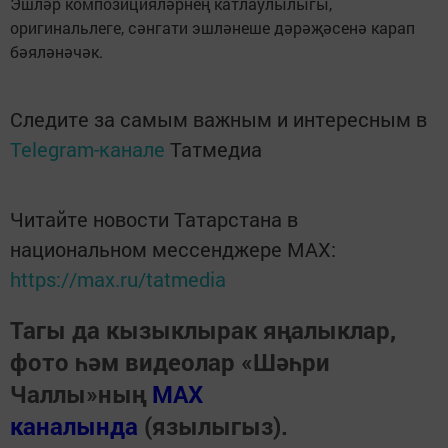
Эшләр композицияләрнең катлаулылыгы,
оригинальлеге, сәнгати эшләнеше дәрәҗәсенә карап
бәяләнәчәк.
Следите за самым важным и интересным в
Telegram-канале
Татмедиа
Читайте новости Татарстана в
национальном мессенджере MАХ:
https://max.ru/tatmedia
Тагы да кызыклырак яңалыклар,
фото һәм видеолар «Шәһри
Чаллы»ның
MAX
каналында
(язылыгыз).