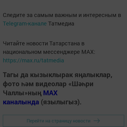
Следите за самым важным и интересным в
Telegram-канале
Татмедиа
Читайте новости Татарстана в
национальном мессенджере MАХ:
https://max.ru/tatmedia
Тагы да кызыклырак яңалыклар,
фото һәм видеолар «Шәһри
Чаллы»ның
MAX
каналында
(язылыгыз).
Перейти на страницу новости