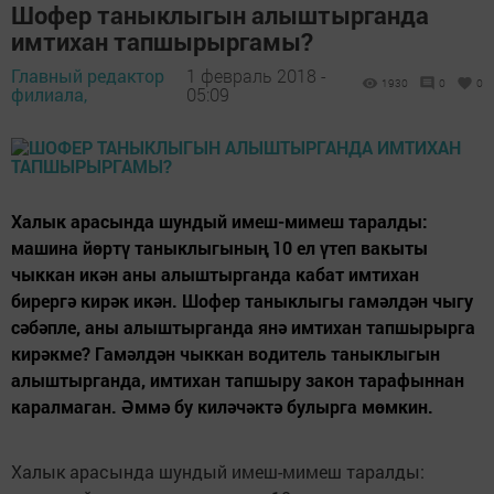
Шофер таныклыгын алыштырганда
имтихан тапшырыргамы?
Главный редактор
1 февраль 2018 -
1930
0
0
филиала,
05:09
Халык арасында шундый имеш-мимеш таралды:
машина йөртү таныклыгының 10 ел үтеп вакыты
чыккан икән аны алыштырганда кабат имтихан
бирергә кирәк икән. Шофер таныклыгы гамәлдән чыгу
сәбәпле, аны алыштырганда янә имтихан тапшырырга
кирәкме? Гамәлдән чыккан водитель таныклыгын
алыштырганда, имтихан тапшыру закон тарафыннан
каралмаган. Әммә бу киләчәктә булырга мөмкин.
Халык арасында шундый имеш-мимеш таралды: