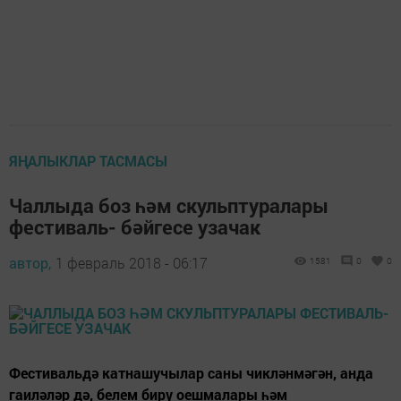
ЯҢАЛЫКЛАР ТАСМАСЫ
Чаллыда боз һәм скульптуралары
фестиваль- бәйгесе узачак
автор,
1 февраль 2018 - 06:17
1581
0
0
Фестивальдә катнашучылар саны чикләнмәгән, анда
гаиләләр дә, белем бирү оешмалары һәм