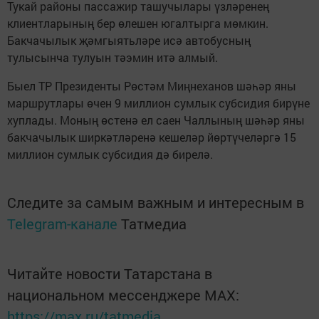
Тукай районы пассажир ташучылары үзләренең
клиентларының бер өлешен югалтырга мөмкин.
Бакчачылык җәмгыятьләре исә автобусның
тулысынча тулуын тәэмин итә алмый.
Быел ТР Президенты Рөстәм Миңнеханов шәһәр яны
маршрутлары өчен 9 миллион сумлык субсидия бирүне
хуплады. Моның өстенә ел саен Чаллының шәһәр яны
бакчачылык ширкәтләренә кешеләр йөртүчеләргә 15
миллион сумлык субсидия дә бирелә.
Следите за самым важным и интересным в
Telegram-канале
Татмедиа
Читайте новости Татарстана в
национальном мессенджере MАХ:
https://max.ru/tatmedia