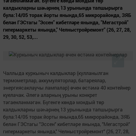
тәгаенләнмәгән. Бүгенге көндә мондый төр
калдыкларны шәһәрнең 13 урынында тапшырырга
була:14/05 торак йорты янында,65 микрорайонда, ЗЯБ
белән ГЭСтагы "Эссен" кибетләре янында, "Мегастрой"
гипермаркеты янында," Челныстройремонт" (26, 27, 28,
29, 30, 52, 53,...
Чаллыда куркыныч калдыклар (кулланылган
термометрлар, аккумуляторлар, батареялар,
энергиясаклаучы лампалар) өчен өстәмә 40 контейнер
куелачак. Әлегә аларның урыны конкрет
тәгаенләнмәгән. Бүгенге көндә мондый төр
калдыкларны шәһәрнең 13 урынында тапшырырга
була:14/05 торак йорты янында,65 микрорайонда, ЗЯБ
белән ГЭСтагы "Эссен" кибетләре янында, "Мегастрой"
гипермаркеты янында," Челныстройремонт" (26, 27, 28,