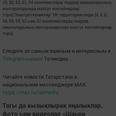
29, 30, 52, 53, 54 комплекслары подряд оешмаларының
контораларында махсус контейнерлар
тора),"Электротехниклар" ИК территориясендә (4, 5, 6,
56, 58, 59, 62 һәм 32 комплексларда подряд
оешмаларының контораларында махсус контейнерлар
тора).
Следите за самым важным и интересным в
Telegram-канале
Татмедиа
Читайте новости Татарстана в
национальном мессенджере MАХ:
https://max.ru/tatmedia
Тагы да кызыклырак яңалыклар,
фото һәм видеолар «Шәһри