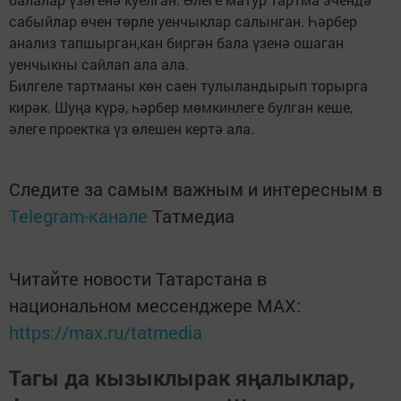
сабыйлар өчен төрле уенчыклар салынган. Һәрбер
анализ тапшырган,кан биргән бала үзенә ошаган
уенчыкны сайлап ала ала.
Билгеле тартманы көн саен тулыландырып торырга
кирәк. Шуңа күрә, һәрбер мөмкинлеге булган кеше,
әлеге проектка үз өлешен кертә ала.
Следите за самым важным и интересным в
Telegram-канале
Татмедиа
Читайте новости Татарстана в
национальном мессенджере MАХ:
https://max.ru/tatmedia
Тагы да кызыклырак яңалыклар,