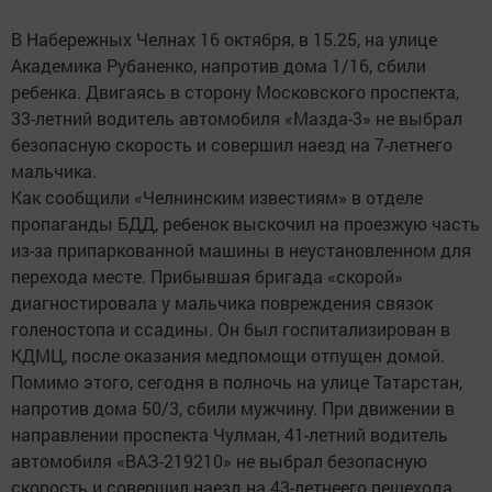
В Набережных Челнах 16 октября, в 15.25, на улице
Академика Рубаненко, напротив дома 1/16, сбили
ребенка. Двигаясь в сторону Московского проспекта,
33-летний водитель автомобиля «Мазда-3» не выбрал
безопасную скорость и совершил наезд на 7-летнего
мальчика.
Как сообщили «Челнинским известиям» в отделе
пропаганды БДД, ребенок выскочил на проезжую часть
из-за припаркованной машины в неустановленном для
перехода месте. Прибывшая бригада «скорой»
диагностировала у мальчика повреждения связок
голеностопа и ссадины. Он был госпитализирован в
КДМЦ, после оказания медпомощи отпущен домой.
Помимо этого, сегодня в полночь на улице Татарстан,
напротив дома 50/3, сбили мужчину. При движении в
направлении проспекта Чулман, 41-летний водитель
автомобиля «ВАЗ-219210» не выбрал безопасную
скорость и совершил наезд на 43-летнеего пешехода.