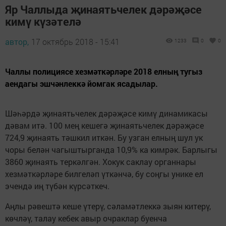
Яр Чаллыда җинаятьчелек дәрәҗәсе
кимү күзәтелә
автор,
17 октябрь 2018 - 15:41
1233
0
0
Чаллы полициясе хезмәткәрләре 2018 елның тугыз
аендагы эшчәнлеккә йомгак ясадылар.
Шәһәрдә җинаятьчелек дәрәҗәсе кимү динамикасы
дәвам итә. 100 мең кешегә җинаятьчелек дәрәҗәсе
724,9 җинаять тәшкил иткән. Бу узган елның шул ук
чоры белән чагыштырганда 10,9% ка кимрәк. Барлыгы
3860 җинаять теркәлгән. Хокук саклау органнары
хезмәткәрләре билгеләп үткәнчә, бу соңгы унике ел
эчендә иң түбән күрсәткеч.
Аңлы рәвештә кеше үтерү, сәламәтлеккә зыян китерү,
көчләү, талау кебек авыр очраклар буенча