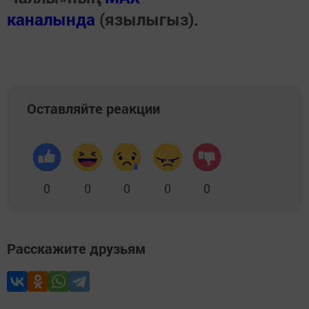
каналында
(язылыгыз).
Оставляйте реакции
0
0
0
0
0
Расскажите друзьям