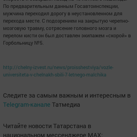
По предварительным данным Госавтоинспекции,
мужчина переходил дорогу в неустановленном для
перехода месте. С подозрением на закрытую черепно-
мозговую травму, сотрясение головного мозга и
перелом кисти он был доставлен экипажем «скорой» в
Горбольницу №5.
http://chelny-izvest.ru/news/proisshestviya/vozle-
universiteta-v-chelnakh-sbili-7-letnego-malchika
Следите за самым важным и интересным в
Telegram-канале
Татмедиа
Читайте новости Татарстана в
национальном мессенджере MАХ: