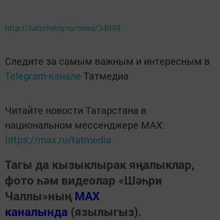
http://nabchelny.ru/news/34049
Следите за самым важным и интересным в
Telegram-канале
Татмедиа
Читайте новости Татарстана в
национальном мессенджере MАХ:
https://max.ru/tatmedia
Тагы да кызыклырак яңалыклар,
фото һәм видеолар «Шәһри
Чаллы»ның
MAX
каналында
(язылыгыз).