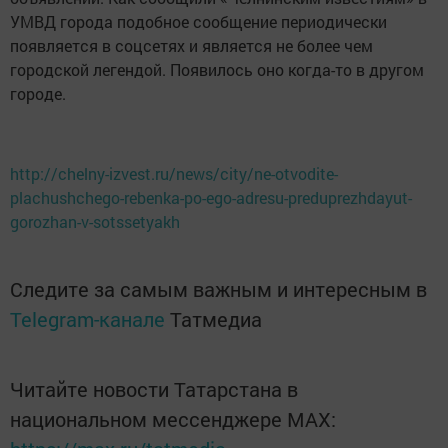
УМВД города подобное сообщение периодически
появляется в соцсетях и является не более чем
городской легендой. Появилось оно когда-то в другом
городе.
http://chelny-izvest.ru/news/city/ne-otvodite-
plachushchego-rebenka-po-ego-adresu-preduprezhdayut-
gorozhan-v-sotssetyakh
Следите за самым важным и интересным в
Telegram-канале
Татмедиа
Читайте новости Татарстана в
национальном мессенджере MАХ: