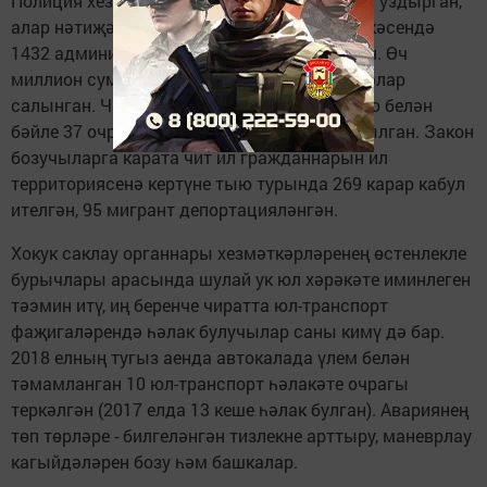
Полиция хезмәткәрләре меңнән артык чара уздырган,
алар нәтиҗәсендә миграция законнары өлкәсендә
1432 административ хокук бозу ачыкланган. Өч
миллион сумга якын административ штрафлар
салынган. Чит ил гражданнарын исәпкә кую белән
бәйле 37 очрак буенча җинаять эше кузгатылган. Закон
бозучыларга карата чит ил гражданнарын ил
территориясенә кертүне тыю турында 269 карар кабул
ителгән, 95 мигрант депортацияләнгән.
Хокук саклау органнары хезмәткәрләренең өстенлекле
бурычлары арасында шулай ук юл хәрәкәте иминлеген
тәэмин итү, иң беренче чиратта юл-транспорт
фаҗигаләрендә һәлак булучылар саны кимү дә бар.
2018 елның тугыз аенда автокалада үлем белән
тәмамланган 10 юл-транспорт һәлакәте очрагы
теркәлгән (2017 елда 13 кеше һәлак булган). Авариянең
төп төрләре - билгеләнгән тизлекне арттыру, маневрлау
кагыйдәләрен бозу һәм башкалар.