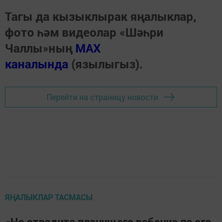
Тагы да кызыклырак яңалыклар,
фото һәм видеолар «Шәһри
Чаллы»ның
MAX
каналында
(язылыгыз).
Перейти на страницу новости
ЯҢАЛЫКЛАР ТАСМАСЫ
«Не отводите плачущего ребенка по его