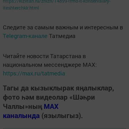
https://kiziltan.ru/zhizn/14899-trmd-it-konservalary-
iteshterchklr.html
Следите за самым важным и интересным в
Telegram-канале
Татмедиа
Читайте новости Татарстана в
национальном мессенджере MАХ:
https://max.ru/tatmedia
Тагы да кызыклырак яңалыклар,
фото һәм видеолар «Шәһри
Чаллы»ның
MAX
каналында
(язылыгыз).