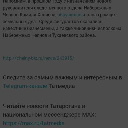
Напомним, в прошлом году с назначением нового
руководителя следственного отдела Набережных
Челнов Камиля Халиева,
обрушилась
волна громких
земельных дел. Среди фигурантов оказались
известные бизнесмены, а также чиновники исполкома
Набережных Челнов и Тукаевского района.
http://chelny-biz.ru/news/243915/
Следите за самым важным и интересным в
Telegram-канале
Татмедиа
Читайте новости Татарстана в
национальном мессенджере MАХ:
https://max.ru/tatmedia