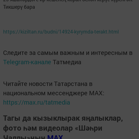
Тикшерү бара
https://kiziltan.ru/budni/14924-kyrymda-terakt.html
Следите за самым важным и интересным в
Telegram-канале
Татмедиа
Читайте новости Татарстана в
национальном мессенджере MАХ:
https://max.ru/tatmedia
Тагы да кызыклырак яңалыклар,
фото һәм видеолар «Шәһри
Чаллы»ның
MAX