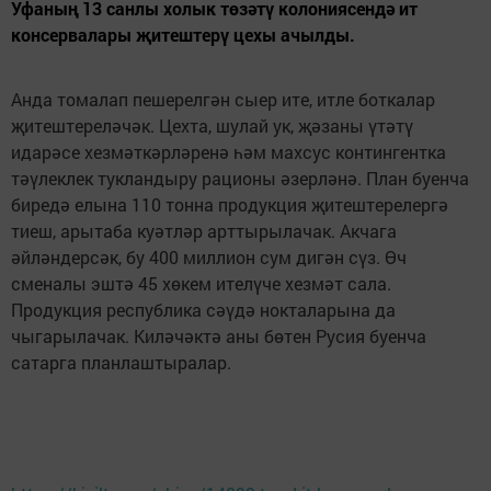
Уфаның 13 санлы холык төзәтү колониясендә ит
консервалары җитештерү цехы ачылды.
Анда томалап пешерелгән сыер ите, итле боткалар
җитештереләчәк. Цехта, шулай ук, җәзаны үтәтү
идарәсе хезмәткәрләренә һәм махсус контингентка
тәүлеклек тукландыру рационы әзерләнә. План буенча
биредә елына 110 тонна продукция җитештерелергә
тиеш, арытаба куәтләр арттырылачак. Акчага
әйләндерсәк, бу 400 миллион сум дигән сүз. Өч
сменалы эштә 45 хөкем ителүче хезмәт сала.
Продукция республика сәүдә нокталарына да
чыгарылачак. Киләчәктә аны бөтен Русия буенча
сатарга планлаштыралар.