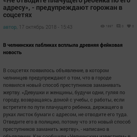
адресу», - предупреждают горожан в
соцсетях
автор,
17 октябрь 2018 - 15:43
1897
0
0
В челнинских пабликах всплыла древняя фейковая
новость
В соцсетях появилось объявление, в котором
челнинцев предупреждают о том, что в городе
появился новый способ преступников заманивать
жертву. «Девушки и женщины, будучи одни, гуляя по
городу, возвращаясь домой с учебы, с работы, если
встретите по пути плачущего ребенка, держащего в
руках листок бумаги с адресом, не отводите его туда.
Отведите его в полицию, потому что это новый способ
преступников заманить жертву», - написано в
объявлении. Как сообщили «Челнинским известиям» в