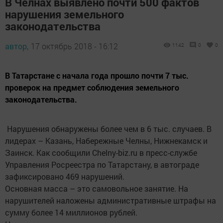
В Челнах выявлено почти 500 фактов
нарушения земельного
законодательства
автор,
17 октябрь 2018 - 16:12
1142
0
0
В Татарстане с начала года прошло почти 7 тыс.
проверок на предмет соблюдения земельного
законодательства.
Нарушения обнаружены более чем в 6 тыс. случаев. В
лидерах – Казань, Набережные Челны, Нижнекамск и
Заинск. Как сообщили Chelny-biz.ru в пресс-службе
Управления Росреестра по Татарстану, в автограде
зафиксировано 469 нарушений.
Основная масса – это самовольное занятие. На
нарушителей наложены административные штрафы на
сумму более 14 миллионов рублей.