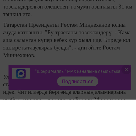
төзекләдерелгән өлешенең гомуми озынлыгы 31 км
тәшкил итә.
Татарстан Президенты Рөстәм Миңнеханов юлны
ачуда катнашты. "Бу трассаны төзекләндерү - Кама
аша салынган күпер кебек зур хыял иде. Биредә юл
эшләре катлаулырак булды", - дип әйтте Рөстәм
Миңнеханов.
"Шәһри Чаллы" MAX каналына язылыгыз!
Ул журналистлар белән дә аралашты. “Шундый
Подписаться
стандартлы юллар турында хыяллана да алмый
идек. Чит илләрдә йөргәндә аларның алымнарына
исебез китә иде, - дип өстәде Рөстәм Миңнеханов. –
Бу безнең республиканың төп юлы. Биредә күп
һәлакәтләр булуын хәтерлибез. Хәзер хәл күпкә
яхшырды. Иң мөһиме, М7 трассасы буенча бөтен
проектны безнең төзүчеләр эшләп чыкты. Илнең