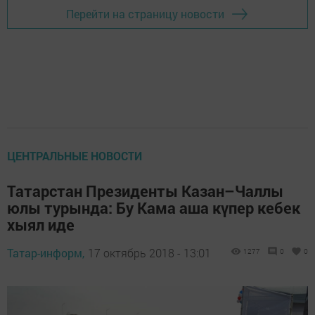
Перейти на страницу новости
ЦЕНТРАЛЬНЫЕ НОВОСТИ
Татарстан Президенты Казан–Чаллы
юлы турында: Бу Кама аша күпер кебек
хыял иде
Татар-информ,
17 октябрь 2018 - 13:01
1277
0
0