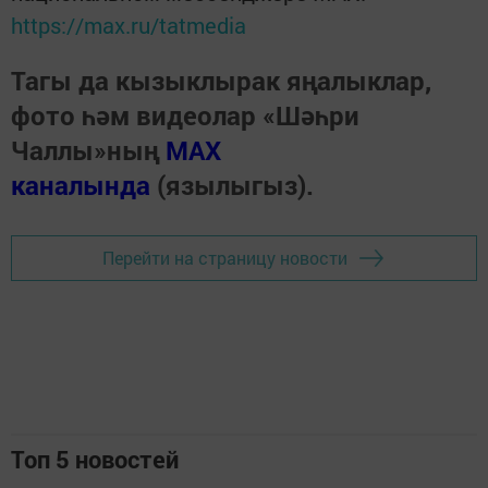
https://max.ru/tatmedia
Тагы да кызыклырак яңалыклар,
фото һәм видеолар «Шәһри
Чаллы»ның
MAX
каналында
(язылыгыз).
Перейти на страницу новости
Топ 5 новостей