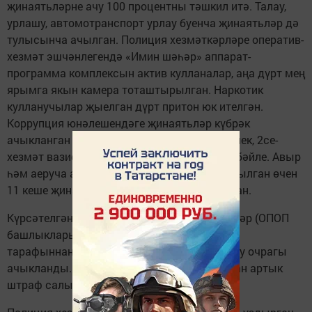
җинаятьләрне ачу 100 процентны тәшкил итә. Талау,
урлашу, автомотранспорт урлау буенча җинаятьләр дә
тулысынча ачылган. Полиция хезмәткәрләре оператив-
хезмәт эшчәнлегендә «Имин шәһәр» аппарат-
программа комплексын актив кулланалар, аңа дүрт мең
ярымга якын камера тоташтырылган. Наркотик
кулланучылар җыелган дүрт притон юк ителгән.
Коррупция юнәлешендәге җинаятьләр күбрәк
ачыкланган – 37. Аларның 35е – ришвәтчелек, 2се-
хезмәт вазифаларыннан файдалану белән бәйле. Авыр
һәм аеруча авыр коррупцион җинаятьләр кылган өчен
11 кеше җинаять җаваплылыгына тартылган.
Күрсәтелгән чорда муниципаль хезмәткәрләр (ОПОП
башлыклары һәм аларның ярдәмчеләренә)
тарафыннан 5610 административ хокук бозу очрагы
ачыкланды. Барлыгы тугыз миллион сумнан артык
штраф салынды.