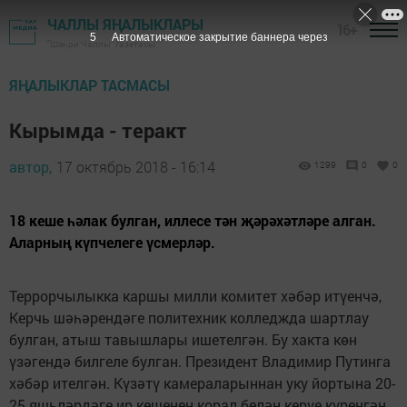
ЧАЛЛЫ ЯҢАЛЫКЛАРЫ
16+
4
Автоматическое закрытие баннера через
"Шәһри Чаллы" газетасы
ЯҢАЛЫКЛАР ТАСМАСЫ
Кырымда - теракт
автор,
17 октябрь 2018 - 16:14
1299
0
0
18 кеше һәлак булган, иллесе тән җәрәхәтләре алган.
Аларның күпчелеге үсмерләр.
Террорчылыкка каршы милли комитет хәбәр итүенчә,
Керчь шәһәрендәге политехник колледжда шартлау
булган, атыш тавышлары ишетелгән. Бу хакта көн
үзәгендә билгеле булган. Президент Владимир Путинга
хәбәр ителгән. Күзәтү камераларыннан уку йортына 20-
25 яшьләрдәге ир кешенең корал белән керүе күренгән.