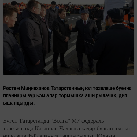
Рөстәм Миңнеханов Татарстанның юл төзелеше буенча
планнары зур һәм алар тормышка ашырылачак, дип
ышандырды.
Бүген Татарстанда “Волга” М7 федераль
трассасында Казаннан Чаллыга кадәр булган юлның
өч өлеше файдалануга тапшырылды. Юлның