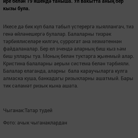
ире белән 19 яшендә таныша. Ул вакытта аның бер
кызы була.
Икесе дә бик күп бала табып үстерергә хыяллангач, тиз
генә өйләнешергә булалар. Балаларны тизрәк
тәрбиялиселәре килгәч, суррогат ана хезмәтеннән
файдаланалар. Бер ел эчендә аларның биш кыз һәм
биш уллары туа. Моның белән туктарга җыенмый алар.
Кристина балаларны аерым система белән тәрбияли.
Балалар елаганда, аларны бала караучыларга кулга
алмаска куша, банкадагы ризыкларны ашатмый. Бары
тик сәламәт ризык кына ашата.
Чыганак:Татар тудей
Фото: ачык чыганаклардан