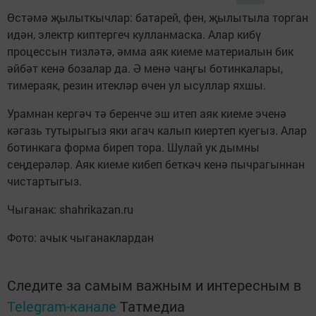
Өстәмә җылыткычлар: батарей, фен, җылытыла торган
идән, электр киптергеч кулланмаска. Алар кибү
процессын тизләтә, әмма аяк киеме материалын бик
әйбәт кенә бозалар да. Ә менә чаңгы ботинкалары,
тимераяк, резин итекләр өчен ул ысуллар яхшы.
Урамнан кергәч тә беренче эш итеп аяк киеме эченә
кәгазь тутырыгыз яки агач калып киертеп куегыз. Алар
ботинкага форма биреп тора. Шулай ук дымны
сеңдерәләр. Аяк киеме кибеп беткәч кенә пычрагыннан
чистартыгыз.
Чыганак: shahrikazan.ru
Фото: ачык чыганаклардан
Следите за самым важным и интересным в
Telegram-канале
Татмедиа