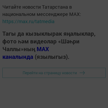
Читайте новости Татарстана в
национальном мессенджере MАХ:
https://max.ru/tatmedia
Тагы да кызыклырак яңалыклар,
фото һәм видеолар «Шәһри
Чаллы»ның
MAX
каналында
(язылыгыз).
Перейти на страницу новости