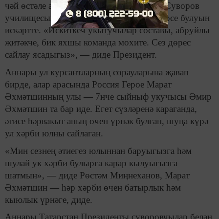
чәй өстәле артында аралашты. Ул Казан Суворов
училищесының илдә иң яхшыларның берсе булуын
искәртте. «Искиткеч укытучылар составы, абруйлы
җитәкче, бик яхшы команда мохите. Сез дөрес
сайлау ясадыгыз», — диде Президент.
Аннары ул курсантларның сорауларына җавап
бирде, алар арасында Россия Герое Марат
Әхмәтшинның улы — 7нче сыйныф укучысы Әмир
Әхмәтшин та бар иде. Егет сүзләренә караганда,
әтисе һәрвакыт аның өчен үрнәк булган, шуңа күрә
ул хәрби юлны сайлаган.
«Мин сезнең әтиегез юлыннан баруыгызга һәм
шулай ук хәрби булырга карар кылуыгызга
шатмын», — диде Рөстәм Миңнеханов, Марат
Әхмәтшин — һәр хәрби өчен батырлык һәм
кыюлык үрнәге, диде.
Аннары Татарстан Президенты суворовчылар белән