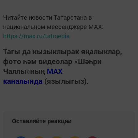
Читайте новости Татарстана в
национальном мессенджере MАХ:
https://max.ru/tatmedia
Тагы да кызыклырак яңалыклар,
фото һәм видеолар «Шәһри
Чаллы»ның
MAX
каналында
(язылыгыз).
Оставляйте реакции