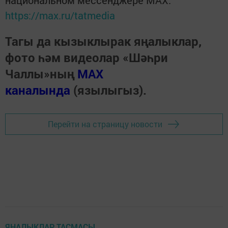
https://max.ru/tatmedia
Тагы да кызыклырак яңалыклар,
фото һәм видеолар «Шәһри
Чаллы»ның
MAX
каналында
(язылыгыз).
Перейти на страницу новости
ЯҢАЛЫКЛАР ТАСМАСЫ