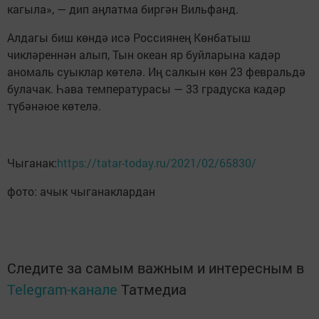
кагыла», — дип аңлатма биргән Вильфанд.
Алдагы биш көндә исә Россиянең Көнбатыш
чикләреннән алып, Тын океан яр буйларына кадәр
аномаль суыклар көтелә. Иң салкын көн 23 февральдә
булачак. Һава температурасы — 33 градуска кадәр
түбәнәюе көтелә.
Чыганак:
https://tatar-today.ru/2021/02/65830/
фото: ачык чыганаклардан
Следите за самым важным и интересным в
Telegram-канале
Татмедиа