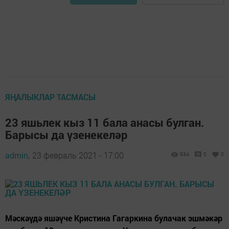
ЯҢАЛЫКЛАР ТАСМАСЫ
23 яшьлек кыз 11 бала анасы булган.
Барысы да үзенекеләр
admin,
23 февраль 2021 - 17:00
934
0
0
Мәскәүдә яшәүче Кристина Гагаркина булачак эшмәкәр