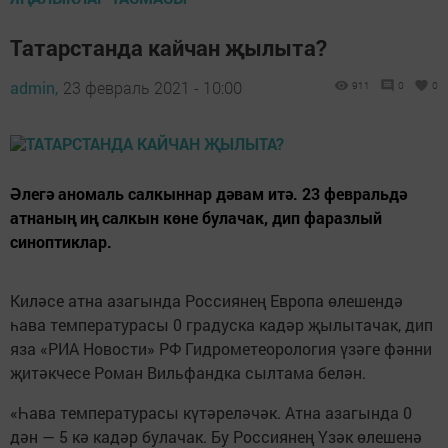
Татарстанда кайчан җылыта?
admin,
23 февраль 2021 - 10:00
911
0
0
Әлегә аномаль салкыннар дәвам итә. 23 февральдә
атнаның иң салкын көне булачак, дип фаразлый
синоптиклар.
Киләсе атна азагында Россиянең Европа өлешендә
һава температурасы 0 градуска кадәр җылытачак, дип
яза «РИА Новости» РФ Гидрометеорология үзәге фәнни
җитәкчесе Роман Вильфандка сылтама белән.
«Һава температурасы күтәреләчәк. Атна азагында 0
дән — 5 кә кадәр булачак. Бу Россиянең Үзәк өлешенә