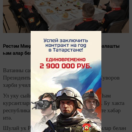
Рөстәм Миңнеханов суворовчылар белән аралашты
һәм алар белән истәлеккә фотога төште.
Ватанны саклаучылар көнендә Татарстан
Президенты Рөстәм Миңнеханов Казан Суворов
хәрби училищесында булды.
Ул уку сыйныфлары эше белән танышты һәм
курсантларның яшәү шартларын бәяләде. Бу хакта
республика җитәкчесенең матбугат хезмәте хәбәр
итә.
Шулай ук Рөстәм Миңнеханов суворовчылар белән