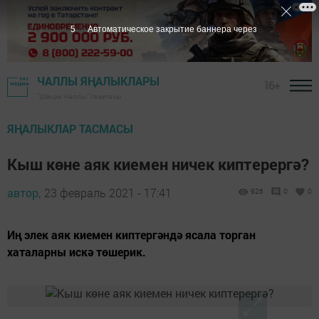
5
Автоматическое закрытие баннера через
ЧАЛЛЫ ЯҢАЛЫКЛАРЫ
16+
"Шәһри Чаллы" газетасы
ЯҢАЛЫКЛАР ТАСМАСЫ
Кыш көне аяк киемен ничек киптерергә?
автор,
23 февраль 2021 - 17:41
926
0
0
Иң элек аяк киемен киптергәндә ясала торган
хаталарны искә төшерик.