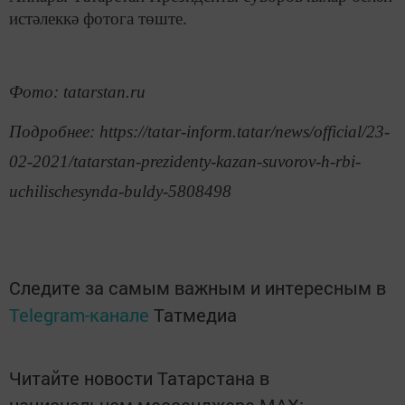
истәлеккә фотога төште.
Фото: tatarstan.ru
Подробнее: https://tatar-inform.tatar/news/official/23-
02-2021/tatarstan-prezidenty-kazan-suvorov-h-rbi-
uchilischesynda-buldy-5808498
Следите за самым важным и интересным в
Telegram-канале
Татмедиа
Читайте новости Татарстана в
национальном мессенджере MАХ: