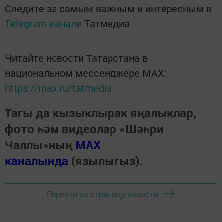
Следите за самым важным и интересным в
Telegram-канале
Татмедиа
Читайте новости Татарстана в
национальном мессенджере MАХ:
https://max.ru/tatmedia
Тагы да кызыклырак яңалыклар,
фото һәм видеолар «Шәһри
Чаллы»ның
MAX
каналында
(язылыгыз).
Перейти на страницу новости