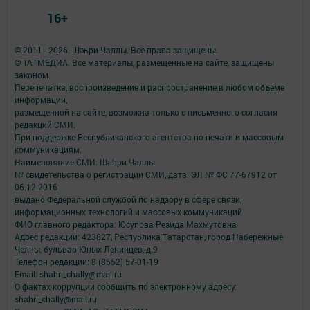
16+
© 2011 - 2026. Шәһри Чаллы. Все права защищены.
© ТАТМЕДИА. Все материалы, размещенные на сайте, защищены
законом.
Перепечатка, воспроизведение и распространение в любом объеме
информации,
размещенной на сайте, возможна только с письменного согласия
редакций СМИ.
При поддержке Республиканского агентства по печати и массовым
коммуникациям.
Наименование СМИ: Шəhри Чаллы
№ свидетельства о регистрации СМИ, дата: ЭЛ № ФС 77-67912 от
06.12.2016
выдано Федеральной службой по надзору в сфере связи,
информационных технологий и массовых коммуникаций
ФИО главного редактора: Юсупова Резида Махмутовна
Адрес редакции: 423827, Республика Татарстан, город Набережные
Челны, бульвар Юных Ленинцев, д.9
Телефон редакции: 8 (8552) 57-01-19
Email: shahri_chally@mail.ru
О фактах коррупции сообщить по электронному адресу:
shahri_chally@mail.ru