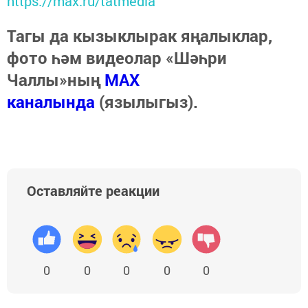
https://max.ru/tatmedia
Тагы да кызыклырак яңалыклар,
фото һәм видеолар «Шәһри
Чаллы»ның
MAX
каналында
(язылыгыз).
Оставляйте реакции
0
0
0
0
0