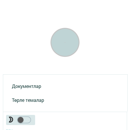
Документлар
Төрле темалар