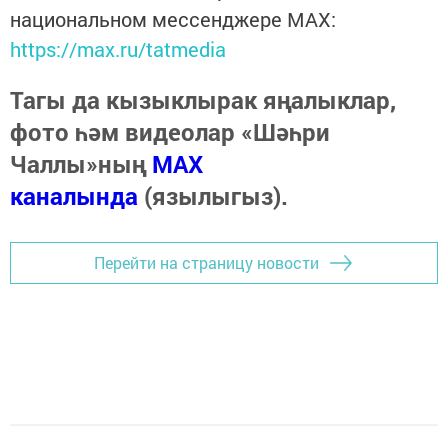
национальном мессенджере MАХ:
https://max.ru/tatmedia
Тагы да кызыклырак яңалыклар,
фото һәм видеолар «Шәһри
Чаллы»ның
MAX
каналында
(язылыгыз).
Перейти на страницу новости