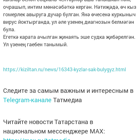
очрашып, интим мөнәсәбәткә кергән. Нәтиҗәдә, өч кыз
гомерлек авыруга дучар булган. Янә өчесенә куркыныч
вирус йоктырганда, ул әле үзенең диагнозын белмәгән
була.
Егеткә карата ачылган җинаять эше судка җибәрелгән.
Ул үзенең гаебен танымый.
https://kiziltan.ru/news/16343-kyzlar-sak-bulygyz.html
Следите за самым важным и интересным в
Telegram-канале
Татмедиа
Читайте новости Татарстана в
национальном мессенджере MАХ: