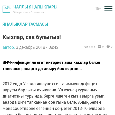
ЧАЛЛЫ ЯҢАЛЫКЛАРЫ
16+
"Шәһри Чаллы" газетасы
ЯҢАЛЫКЛАР ТАСМАСЫ
Кызлар, сак булыгыз!
автор,
3 декабрь 2018 - 08:42
1313
0
0
ВИЧ-инфекцияле егет интернет аша кызлар белән
танышып, аларга да авыру йоктырган...
2012 елда Уфада яшәүче егеттә иммунодефицит
вирусы барлыгы ачыклана. Ул үзенең куркыныч
диагнозны турында, бергә яшәгән кыз авырга узып,
аңарда ВИЧ тапканнан соң гына белә. Аның белән
мөнәсәбәтләрне өзгәннән соң, егет 2013-16 елларда
кызлар белән социаль челтәрләр аша танышкан һәм,