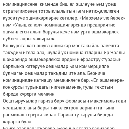
номинациясенә кимендә биш ел эшләүче һәм үсеш
стратегиясенең тотрыклылыгын һәм нәтиҗәлелеген
күрсәтүче эшмәкәрләрне көтәләр. «Мәрхәмәтле йөрәк»
һәм «Уңышка юл» номинацияләрендә предприятие
эшчәнлеген алып баручы кече һәм урта эшмәкәрлек
субъектлары чакырыла.
Конкурста катнашуга эшмәкәр мөстәкыйль рәвештә
тәкъдим ителә ала, шулай ук номинантларны Яр Чаллы
шәһәрендә эшмәкәрлеккә ярдәм инфраструктурасын
барлыкка китерүче оешмалар һәм коммерцияле
булмаган оешмалар тәкъдим итә ала. Берничә
номинациядә катнашу мөмкинлеге бар. «Ел эшмәкәре»
конкурсы турындагы нигезнамәнең тулы текстын
биредә күрергә мөмкин.
Оештыручылар гариза бирү формасын максималь гади
ясадылар: аны бары тик электрон вариантта гына
рәсмиләштерергә кирәк. Гариза тутыруны биредә
карарга була.
Бәйге этаплап үткәрелә. Беренче этапта гаризалар