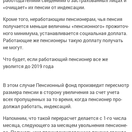
ра­бо­то­да­те­ля­ми све­де­ни­ям о за­стра­хо­ван­ных лицах и
«очи­ща­ет» их пен­сии от ин­дек­са­ции.
Кроме того, нера­бо­та­ю­щим пен­си­о­не­рам, чья пен­сия
по­лу­ча­ет­ся мень­ше ве­ли­чи­ны «пен­си­он­но­го» про­жи­точ­
но­го ми­ни­му­ма, уста­нав­ли­ва­ет­ся со­ци­аль­ная до­пла­та.
Ра­бо­та­ю­щие же пен­си­о­не­ры такую до­пла­ту по­лу­чать
не могут.
Что будет, если работающий пенсионер все же
уволится до 2019 года
В этом слу­чае Пен­си­он­ный фонд про­из­ве­дит пе­ре­смотр
раз­ме­ра пен­сии в сто­ро­ну уве­ли­че­ния за счет учета
всех про­пу­щен­ных за то время, когда пен­си­о­нер про­
дол­жал ра­бо­тать, ин­дек­са­ций.
На­пом­ним, что такой пе­ре­рас­чет де­ла­ет­ся с 1-го числа
ме­ся­ца, сле­ду­ю­ще­го за ме­ся­цем уволь­не­ния пен­си­о­не­