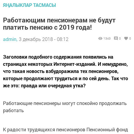
ЯҢАЛЫКЛАР ТАСМАСЫ
Работающим пенсионерам не будут
платить пенсию с 2019 года!
admin,
3 декабрь 2018 - 08:12
1343
0
0
Заголовки подобного содержания появились на
страницах некоторых Интернет-изданий. И немудрено,
что такая новость взбудоражила тех пенсионеров,
которые продолжают трудиться и по сей день. Так что
же это: правда или очередная утка?
Работающие пенсионеры могут спокойно продолжать
работать
К ра­до­сти тру­дя­щих­ся пен­си­о­не­ров Пен­си­он­ный фонд