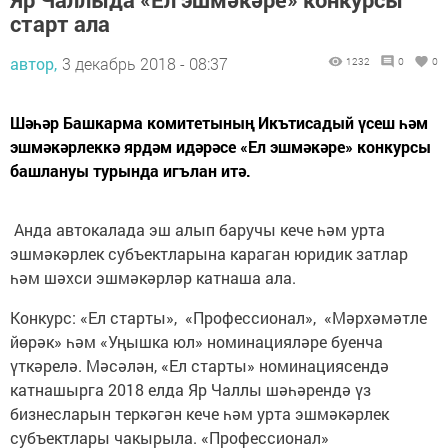
старт ала
автор,
3 декабрь 2018 - 08:37
1232
0
0
Шәһәр Башкарма комитетының Икътисадый үсеш һәм
эшмәкәрлеккә ярдәм идәрәсе «Ел эшмәкәре» конкурсы
башлануы турында игълан итә.
Анда автокалада эш алып баручы кече һәм урта
эшмәкәрлек субъектларына караган юридик затлар
һәм шәхси эшмәкәрләр катнаша ала.
Конкурс: «Ел старты», «Профессионал», «Мәрхәмәтле
йөрәк» һәм «Уңышка юл» номинацияләре буенча
үткәрелә. Мәсәлән, «Ел старты» номинациясендә
катнашырга 2018 елда Яр Чаллы шәһәрендә үз
бизнесларын теркәгән кече һәм урта эшмәкәрлек
субъектлары чакырыла. «Профессионал»