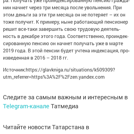
ра. По­лу­чать уже про­ин­дек­си­ро­ван­ную пен­сию граж­да­
нин нач­нет через три ме­ся­ца после уволь­не­ния. При
этом день­ги за эти три ме­ся­ца он не по­те­ря­ет – их он
тоже по­лу­чит. К при­ме­ру, ныне ра­бо­та­ю­щий пен­си­о­нер
решит все-та­ки за­вер­шить свою тру­до­вую де­я­тель­
ность в де­каб­ре этого года. Со­от­вет­ствен­но, про­ин­дек­
си­ро­ван­ную пен­сию он нач­нет по­лу­чать уже в марте
2019 года. В этой пен­сии будет учте­на ин­дек­са­ция, про­
из­ве­ден­ная в 2016 – 2018 гг.
Источник:https://glavkniga.ru/situations/k509309?
utm_referrer=https%3A%2F%2Fzen.yandex.com
Следите за самым важным и интересным в
Telegram-канале
Татмедиа
Читайте новости Татарстана в