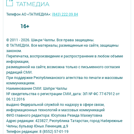
Телефон АО «ТАТМЕДИА»:
(843) 222 09 84
16+
© 2011 - 2026. Шәһри Чаллы. Все права защищены.
© ТАТМЕДИА. Все материалы, размещенные на сайте, защищены
законом.
Перепечатка, воспроизведение и распространение в любом объеме
информации,
размещенной на сайте, возможна только с письменного согласия
редакций СМИ.
При поддержке Республиканского агентства по печати и массовым
коммуникациям.
Наименование СМИ: Шəhри Чаллы
№ свидетельства о регистрации СМИ, дата: ЭЛ № ФС 77-67912 от
06.12.2016
выдано Федеральной службой по надзору в сфере связи,
информационных технологий и массовых коммуникаций
ФИО главного редактора: Юсупова Резида Махмутовна
Адрес редакции: 423827, Республика Татарстан, город Набережные
Челны, бульвар Юных Ленинцев, д.9
Телефон редакции: 8 (8552) 57-01-19