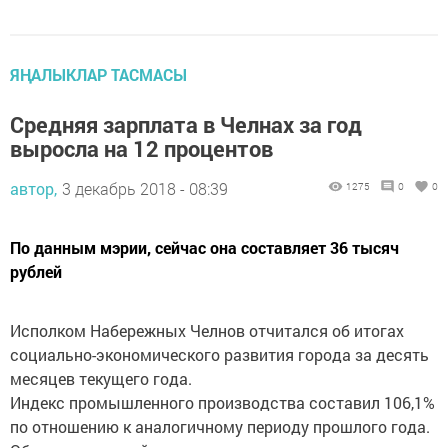
ЯҢАЛЫКЛАР ТАСМАСЫ
Средняя зарплата в Челнах за год
выросла на 12 процентов
автор,
3 декабрь 2018 - 08:39
1275
0
0
По данным мэрии, сейчас она составляет 36 тысяч
рублей
Исполком Набережных Челнов отчитался об итогах
социально-экономического развития города за десять
месяцев текущего года.
Индекс промышленного производства составил 106,1%
по отношению к аналогичному периоду прошлого года.