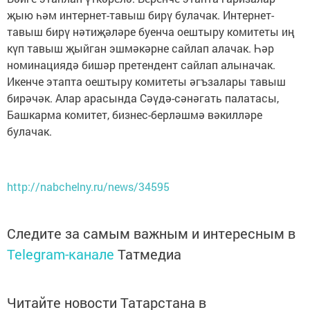
җыю һәм интернет-тавыш бирү булачак. Интернет-
тавыш бирү нәтиҗәләре буенча оештыру комитеты иң
күп тавыш җыйган эшмәкәрне сайлап алачак. Һәр
номинациядә бишәр претендент сайлап алыначак.
Икенче этапта оештыру комитеты әгъзалары тавыш
бирәчәк. Алар арасында Сәүдә-сәнәгать палатасы,
Башкарма комитет, бизнес-берләшмә вәкилләре
булачак.
http://nabchelny.ru/news/34595
Следите за самым важным и интересным в
Telegram-канале
Татмедиа
Читайте новости Татарстана в