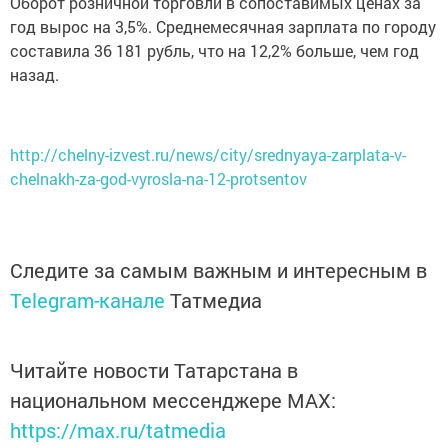
Оборот розничной торговли в сопоставимых ценах за
год вырос на 3,5%. Среднемесячная зарплата по городу
составила 36 181 рубль, что на 12,2% больше, чем год
назад.
http://chelny-izvest.ru/news/city/srednyaya-zarplata-v-
chelnakh-za-god-vyrosla-na-12-protsentov
Следите за самым важным и интересным в
Telegram-канале
Татмедиа
Читайте новости Татарстана в
национальном мессенджере MАХ:
https://max.ru/tatmedia