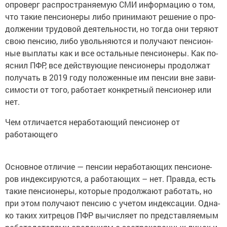
опро­верг рас­про­стра­ня­е­мую СМИ ин­фор­ма­цию о том,
что такие пен­си­о­не­ры либо при­ни­ма­ют ре­ше­ние о про­
дол­же­нии тру­до­вой де­я­тель­но­сти, но тогда они те­ря­ют
свою пен­сию, либо уволь­ня­ют­ся и по­лу­ча­ют пен­си­он­
ные вы­пла­ты как и все осталь­ные пен­си­о­не­ры. Как по­
яс­нил ПФР, все дей­ству­ю­щие пен­си­о­не­ры про­дол­жат
по­лу­чать в 2019 году по­ло­жен­ные им пен­сии вне за­ви­
си­мо­сти от того, ра­бо­та­ет кон­крет­ный пен­си­о­нер или
нет.
Чем отличается неработающий пенсионер от
работающего
Ос­нов­ное от­ли­чие — пен­сии нера­бо­та­ю­щих пен­си­о­не­
ров ин­дек­си­ру­ют­ся, а ра­бо­та­ю­щих – нет. Прав­да, есть
такие пен­си­о­не­ры, ко­то­рые про­дол­жа­ют ра­бо­тать, но
при этом по­лу­ча­ют пен­сию с уче­том ин­дек­са­ции. Од­на­
ко таких хит­ре­цов ПФР вы­чис­ля­ет по пред­став­ля­е­мым