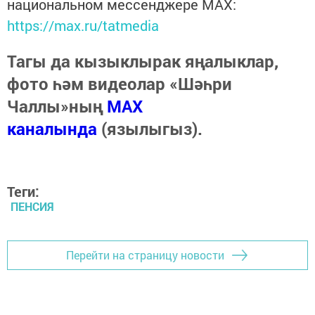
национальном мессенджере MАХ:
https://max.ru/tatmedia
Тагы да кызыклырак яңалыклар,
фото һәм видеолар «Шәһри
Чаллы»ның
MAX
каналында
(язылыгыз).
Теги:
ПЕНСИЯ
Перейти на страницу новости