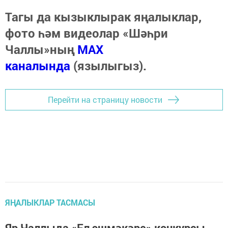
Тагы да кызыклырак яңалыклар,
фото һәм видеолар «Шәһри
Чаллы»ның
MAX
каналында
(язылыгыз).
Перейти на страницу новости
ЯҢАЛЫКЛАР ТАСМАСЫ
Яр Чаллыда «Ел эшмәкәре» конкурсы