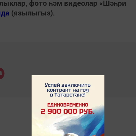
лыклар, фото һәм видеолар «Шәһри
нда
(язылыгыз).