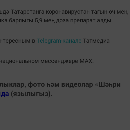
рьдә Татарстанга коронавирустан тагын өч мең
ика барлыгы 5,9 мең доза препарат алды.
интересным в
Telegram-канале
Татмедиа
в национальном мессенджере MАХ:
лыклар, фото һәм видеолар «Шәһри
нда
(язылыгыз).