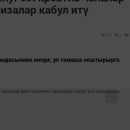
изалар кабул итү
532
0
андасыннан килде, ул тамаша оештырырга