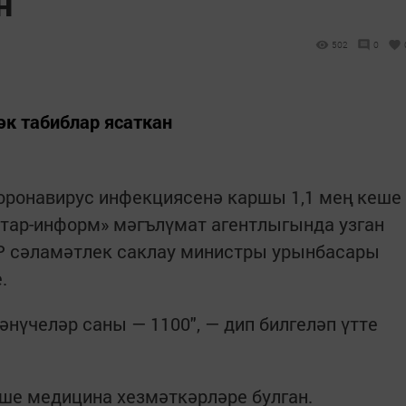
н
502
0
к табиблар ясаткан
коронавирус инфекциясенә каршы 1,1 мең кеше
Татар-информ» мәгълүмат агентлыгында узган
Р сәламәтлек саклау министры урынбасары
.
нүчеләр саны — 1100", — дип билгеләп үтте
ше медицина хезмәткәрләре булган.