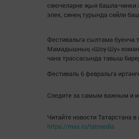
сөючеләрне җыя башла-чөнки э
элек, синең турында сөйли баш
Фестивальгә сылтама буенча т
Мамадышның «Шоу-Шу» команд
чана трассасында тавыш бирер
Фестиваль 6 февральгә иртәнг
Следите за самым важным и 
Читайте новости Татарстана 
https://max.ru/tatmedia