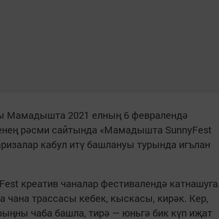
 Мамадышта 2021 елның 6 февралендә
ленең рәсми сайтында «Мамадышта SunnyFest
аризалар кабул итү башлануы турында игълан
Fest креатив чаналар фестивалендә катнашуга
ма чана трассасы кебек, кыскасы, кирәк. Кер,
рыңны чаба башла, тирә — юньгә бик күп иҗат