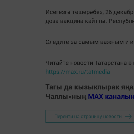
Исегезгә төшерәбез, 26 декаб
доза вакцина кайтты. Республ
Следите за самым важным и 
Читайте новости Татарстана 
https://max.ru/tatmedia
Тагы да кызыклырак яңа
Чаллы»ның
MAX каналы
Перейти на страницу новости