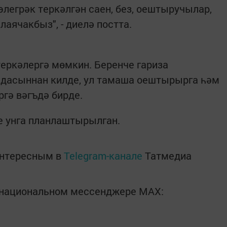
легрәк теркәлгән саен, без, оештыручылар,
лаячакбыз", - диелә постта.
еркәлергә мөмкин. Беренче гариза
асыннан килде, ул тамаша оештырырга һәм
гә вәгъдә бирде.
е унга планлаштырылган.
интересным в
Telegram-канале
Татмедиа
в национальном мессенджере MАХ: