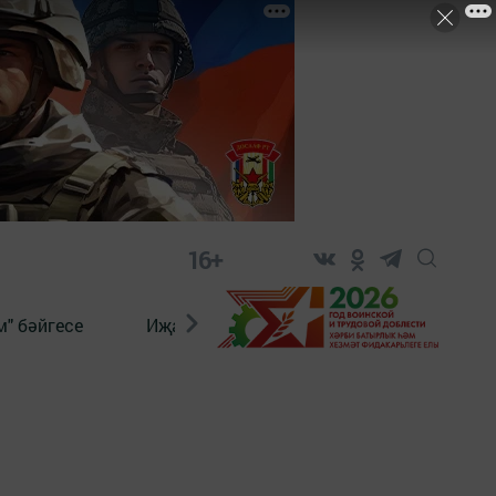
16+
" бәйгесе
Иҗат
Реклама
Онлайн язы