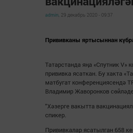
вакцинацияләгә
admin,
29 декабрь 2020 - 09:37
Прививканы яртысыннан күбрә
Татарстанда яңа «Спутник V» 
прививка ясаткан. Бу хакта «
матбугат конференциясендә Т
Владимир Жаворонков сөйләде
"Хәзерге вакытта вакцинациялә
спикер.
Прививкалар ясатылган 658 ке