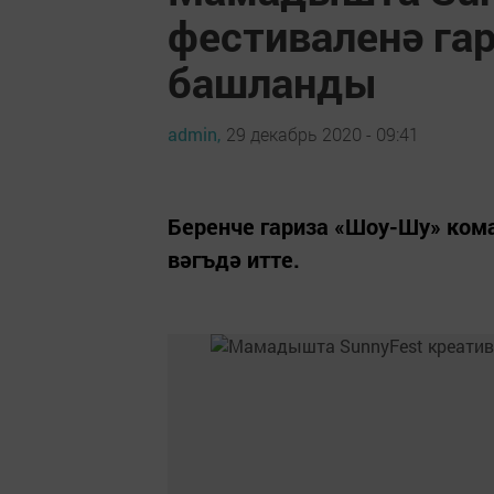
фестиваленә гар
башланды
admin,
29 декабрь 2020 - 09:41
Беренче гариза «Шоу-Шу» ком
вәгъдә итте.