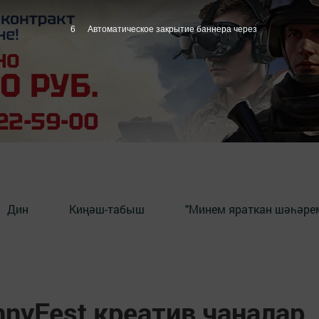
5
Автоматическое закрытие баннера через
Дин
Киңәш-табыш
"Минем яраткан шәһәрем
yFest креатив чаналар