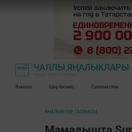
ЧАЛЛЫ ЯҢАЛЫКЛАРЫ
"Шәһри Чаллы" газетасы
Язмыш
Шоу-бизнес
Сәламәтлек
ЯҢАЛЫКЛАР ТАСМАСЫ
Мамадышта Sunn