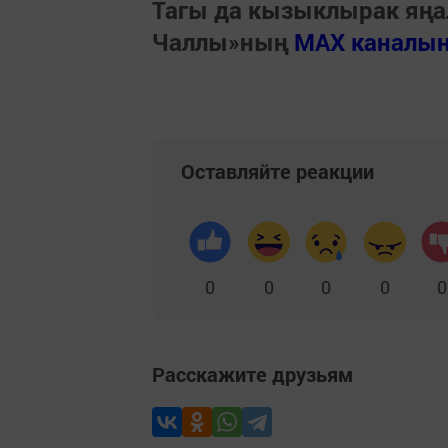
Тагы да кызыклырак яңа
Чаллы»ның
MAX каналы
Оставляйте реакции
0
0
0
0
0
Расскажите друзьям