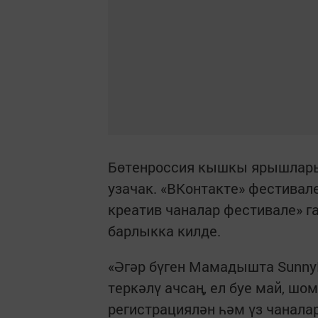
Бөтенроссия кышкы ярышлары
узачак. «ВКонтакте» фестива
креатив чаналар фестивале» г
барлыкка килде.
«Әгәр бүген Мамадышта Sunny
теркәлү ачсаң, ел буе май, шо
регистрациялән һәм үз чанала