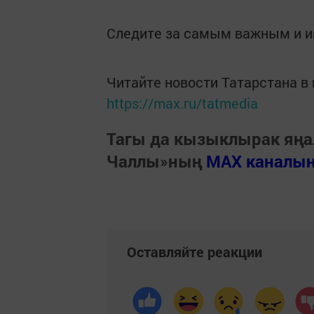
Следите за самым важным и 
Читайте новости Татарстана 
https://max.ru/tatmedia
Тагы да кызыклырак яңа
Чаллы»ның
MAX каналы
Оставляйте реакции