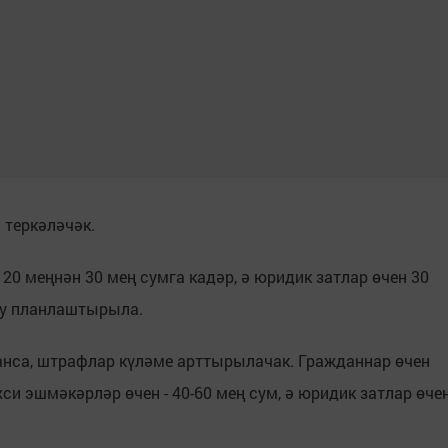
 теркәләчәк.
20 меңнән 30 мең сумга кадәр, ә юридик затлар өчен 30
лу планлаштырыла.
анса, штрафлар күләме арттырылачак. Гражданнар өчен
хси эшмәкәрләр өчен - 40-60 мең сум, ә юридик затлар өче