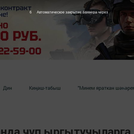
5
Автоматическое закрытие баннера через
Дин
Киңәш-табыш
"Минем яраткан шәһәрем
нда чүп ыргытучыларга