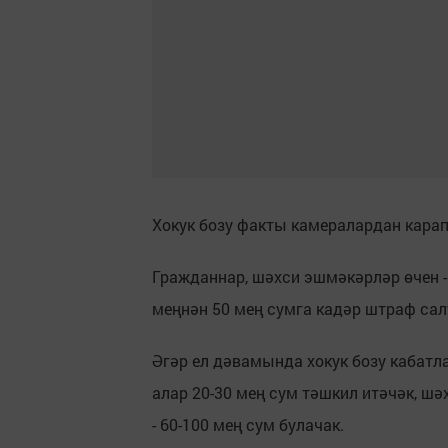
Хокук бозу факты камералардан карап
Гражданнар, шәхси эшмәкәрләр өчен - 
меңнән 50 мең сумга кадәр штраф са
Әгәр ел дәвамында хокук бозу кабатл
алар 20-30 мең сум тәшкил итәчәк, шә
- 60-100 мең сум булачак.