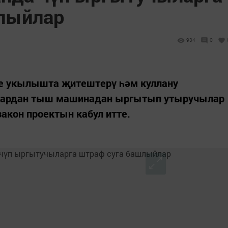
лыйлар
934
0
е укылышта җитештерү һәм куллану
нардан тыш машинадан ыргытып утыручылар
акон проектын кабул итте.