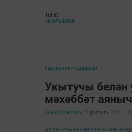
Теги:
ЯҢАЛЫКЛАР
ЯҢАЛЫКЛАР ТАСМАСЫ
Укытучы белән 
мәхәббәт аяны
Зөһрә Вәлитова,
17 февраль 2022 - 17: