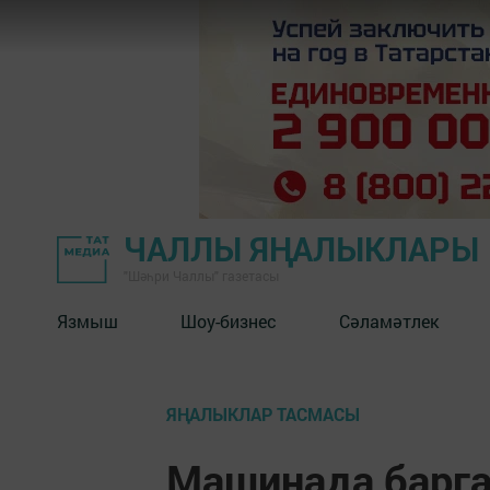
ЧАЛЛЫ ЯҢАЛЫКЛАРЫ
"Шәһри Чаллы" газетасы
Язмыш
Шоу-бизнес
Сәламәтлек
ЯҢАЛЫКЛАР ТАСМАСЫ
Машинада барга