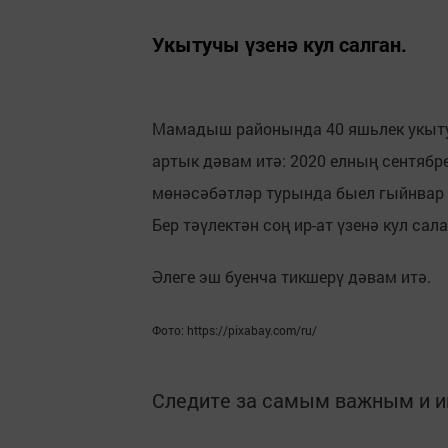
Укытучы үзенә кул салган.
Мамадыш районында 40 яшьлек укыту
артык дәвам итә: 2020 елның сентябр
мөнәсәбәтләр турында быел гыйнвар 
Бер тәүлектән соң ир-ат үзенә кул сал
Әлеге эш буенча тикшерү дәвам итә.
Фото: https://pixabay.com/ru/
Следите за самым важным и 