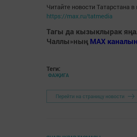
Читайте новости Татарстана 
https://max.ru/tatmedia
Тагы да кызыклырак яңа
Чаллы»ның
MAX каналы
Теги:
ФАҖИГА
Перейти на страницу новости