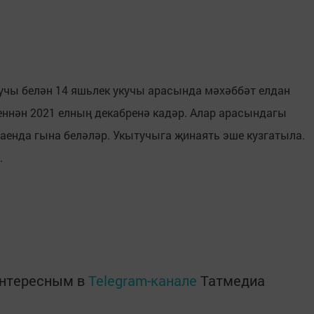
чы белән 14 яшьлек укучы арасында мәхәббәт елдан
еннән 2021 елның декабренә кадәр. Алар арасындагы
аенда гына беләләр. Укытучыга җинаять эше кузгатыла.
а.
интересным в
Telegram-канале
Татмедиа