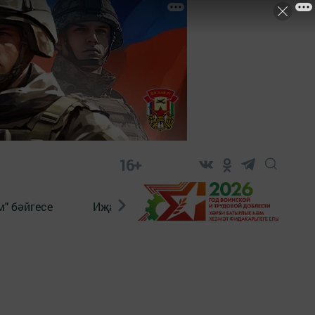
16+
" бәйгесе
Иҗат
Реклама
Онлайн язы