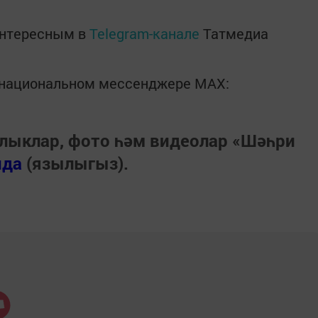
интересным в
Telegram-канале
Татмедиа
в национальном мессенджере MАХ:
лыклар, фото һәм видеолар «Шәһри
нда
(язылыгыз).