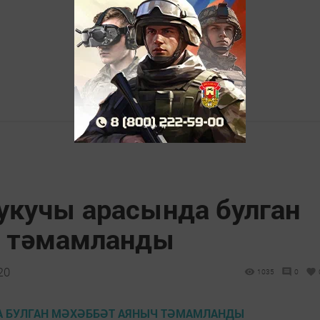
укучы арасында булган
ч тәмамланды
20
1035
0