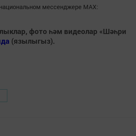
в национальном мессенджере MАХ:
лыклар, фото һәм видеолар «Шәһри
нда
(язылыгыз).