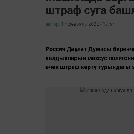
штраф суга баш
автор,
17 февраль 2022 - 17:57
Россия Дәүләт Думасы беренч
калдыкларын махсус полигон
өчен штраф кертү турындагы з