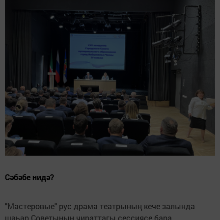
Сәбәбе нидә?
"Мастеровые" рус драма театрының кече залында
шәһәр Советының чираттагы сессиясе бара.