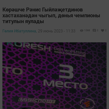
Көрәшче Рәнис Гыйләҗетдинов
хастаханәдән чыгып, дөнья чемпионы
титулын яулады
Гөлия Ибатуллина,
29 июнь 2023 - 11:33
1098
0
2