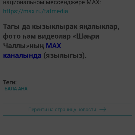
национальном мессенджере MАХ:
https://max.ru/tatmedia
Тагы да кызыклырак яңалыклар,
фото һәм видеолар «Шәһри
Чаллы»ның
MAX
каналында
(язылыгыз).
Теги:
БАЛА АНА
Перейти на страницу новости