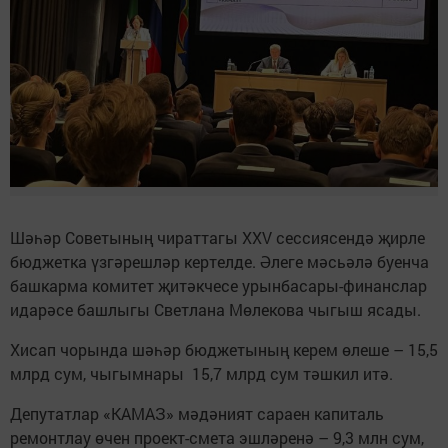
Шәһәр Советының чираттагы XXV сессиясендә җирле
бюджетка үзгәрешләр кертелде. Әлеге мәсьәлә буенча
башкарма комитет җитәкчесе урынбасары-финанслар
идарәсе башлыгы Светлана Мөлекова чыгыш ясады.
Хисап чорында шәһәр бюджетының керем өлеше – 15,5
млрд сум, чыгымнары 15,7 млрд сум тәшкил итә.
Депутатлар «КАМАЗ» мәдәният сараен капиталь
ремонтлау өчен проект-смета эшләренә – 9,3 млн сум,