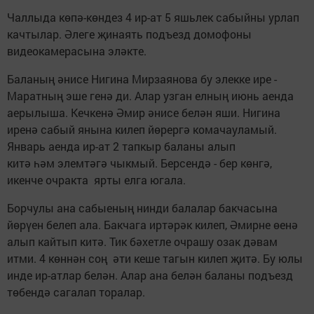
Чаллыда көпә-көндез 4 ир-ат 5 яшьлек сабыйны урлап
качтылар. Әлеге җинаять подъезд домофоны
видеокамерасына эләкте.
Баланың әнисе Нигина Мирзаянова бу элекке ире -
Маратның эше генә ди. Алар узган елның июнь аенда
аерылыша. Кечкенә Әмир әнисе белән яши. Нигина
иренә сабый янына килеп йөрергә комачауламый.
Январь аенда ир-ат 2 тапкыр баланы алып
китә һәм элемтәгә чыкмый. Берсендә - бер көнгә,
икенче очракта ярты елга югала.
Борчулы ана сабыеның нинди балалар бакчасына
йөрүен белеп ала. Бакчага иртәрәк килеп, Әмирне өенә
алып кайтып китә. Тик бәхетле очрашу озак дәвам
итми. 4 көннән соң әти кеше тагын килеп җитә. Бу юлы
инде ир-атлар белән. Алар ана белән баланы подъезд
төбендә сагалап торалар.