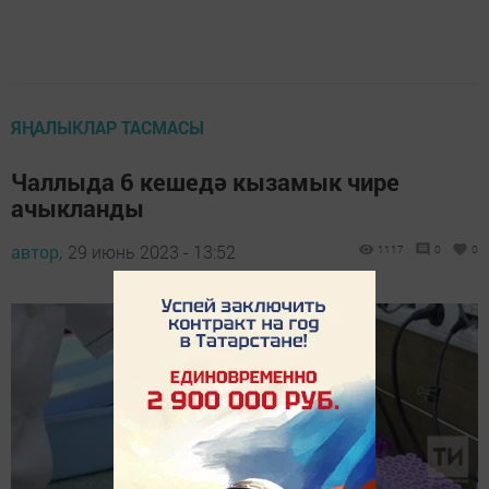
ЯҢАЛЫКЛАР ТАСМАСЫ
Чаллыда 6 кешедә кызамык чире
ачыкланды
автор,
29 июнь 2023 - 13:52
1117
0
0