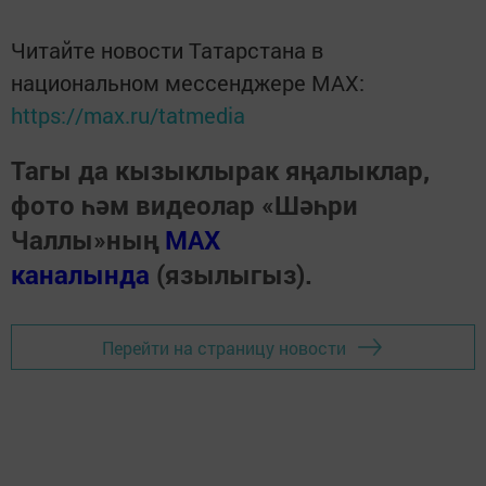
Читайте новости Татарстана в
национальном мессенджере MАХ:
https://max.ru/tatmedia
Тагы да кызыклырак яңалыклар,
фото һәм видеолар «Шәһри
Чаллы»ның
MAX
каналында
(язылыгыз).
Перейти на страницу новости