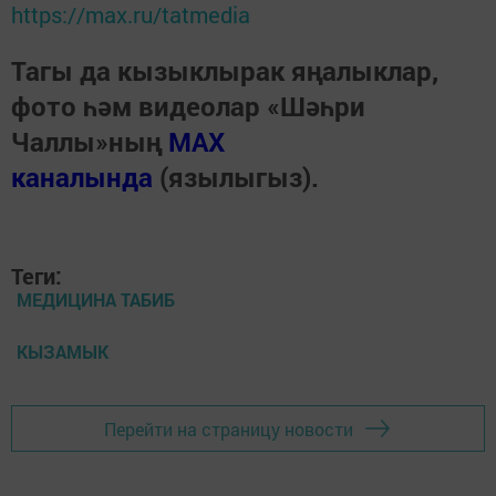
https://max.ru/tatmedia
Тагы да кызыклырак яңалыклар,
фото һәм видеолар «Шәһри
Чаллы»ның
MAX
каналында
(язылыгыз).
Теги:
МЕДИЦИНА ТАБИБ
КЫЗАМЫК
Перейти на страницу новости