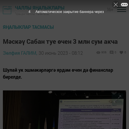
ЧАЛЛЫ ЯҢАЛЫКЛАРЫ
16+
2
Автоматическое закрытие баннера через
"Шәһри Чаллы" газетасы
ЯҢАЛЫКЛАР ТАСМАСЫ
Мәскәү Сабан туе өчен 3 млн сум акча
Зөлфия ГАЛИМ,
30 июнь 2023 - 08:12
906
0
0
Шулай ук эшмәкәрләргә ярдәм өчен дә финанслар
бирелде.