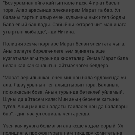
“Без урамнан өйгә кайтып килә идек. 4 ир-ат басып
тора. Алар арасында элекке ирем Марат та бар. Ул
баланы тартып алыр өчен, кулымны нык итеп борды.
Бала елый башлады. Сабыйны күтәреп чит машинага
утыртып җибәрде", - ди Нигина.
Полиция хезмәткәрләре Марат белән элемтәгә чыга.
Аны эзләүгә бирелгәнлеге һәм җинаять эше
кузгатылачагы турында кисәтәләр. Әмма Марат бала
белән кая качканлыгын әйтмәячәген белдерә.
"Марат аерылышкан өчен миннән бала ярдәмендә үч
ала. Яшәү урынын гел алыштырып тора. Баланың
психикасын боза. Аның турында бөтенләй уйламый.
Шуны да әйтәсем килә: Мин аның беренче хатыны
түгел. Аның миннән алдагы гаиләсеннән дә балалары
бар", - дип яза ул социаль челтәрендә.
Үзен кая куярга белмәгән ана кеше ярдәм сорый. Ул
полициягә, прокуратурага һәм тикшерү комитетына