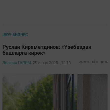
ШОУ-БИЗНЕС
Руслан Кираметдинов: «Үзебездән
башларга кирәк»
Зөлфия ГАЛИМ,
29 июнь 2023 - 12:10
2627
0
25