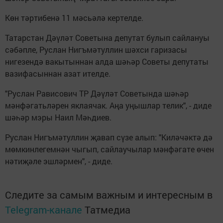
Көн тәртибенә 11 мәсьәлә кертелде.
Татарстан Дәүләт Советына депутат булып сайлануы
сәбәпле, Руслан Нигъмәтуллин шәхси гаризасы
нигезендә вакытыннан алда шәһәр Советы депутаты
вазифасыннан азат ителде.
"Руслан Рависович ТР Дәүләт Советында шәһәр
мәнфәгатьләрен яклаячак. Аңа уңышлар телик", - диде
шәһәр мэры Наил Мәһдиев.
Руслан Нигъмәтуллин җавап сүзе алып: "Киләчәктә дә
мөмкинлегемнән чыгып, сайлаучылар мәнфәгате өчен
нәтиҗәле эшләрмен", - диде.
Следите за самым важным и интересным в
Telegram-канале
Татмедиа