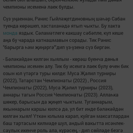
чемпионы исеменә лаек булды.
Сүз уңаеннан, Рәнис Гыйләҗетдиновның шәһәр Сабан
туенда көрәшеп, хастаханәдә ятып чыкты. Бу хакта
монда
яздык. Сәламәтлеге какшау сәбәпле, күп кеше
аңа бу чарада катнашмавын сорады. Тик Рәнис
"барырга һәм җиңәргә"'дип үз-үзенә сүз биргән.
- Бәләкәйдән килгән хыялым - көрәш буенча дөнья
чемпионы исемен алу. Тик бу исемгә лаек булу өчен бик
озын юл үтәргә туры килде: Муса Җәлил турниры
(2022), Татарстан Чемпионаты (2022) , Россия
Чемпионаты (2022), Муса Җәлил турниры (2023),
аннары тагын Россия Чемпионаты (2023). Аллаһка
шөкер, барысын да җиңеп чыктым. Туганнарым,
якыннарым каршы килсә дә, ул бит инде бәләкәйдән
килгән хыял! Үткән юлыма карап, куйган максатлардан
баш тартасым килмәде шул, андый вакытта исәнлек-
саулык икенче роль ала, күрәсең, - дип сөйләде безгә