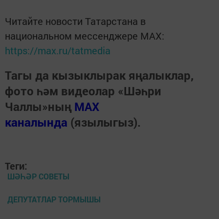
Читайте новости Татарстана в
национальном мессенджере MАХ:
https://max.ru/tatmedia
Тагы да кызыклырак яңалыклар,
фото һәм видеолар «Шәһри
Чаллы»ның
MAX
каналында
(язылыгыз).
Теги:
ШӘҺӘР СОВЕТЫ
ДЕПУТАТЛАР ТОРМЫШЫ