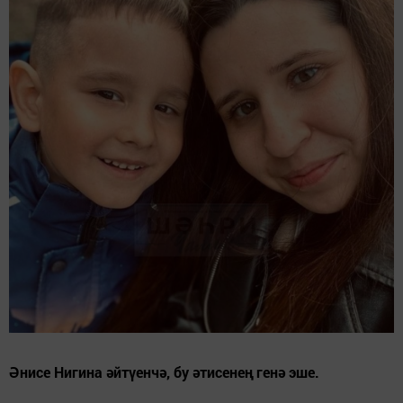
Әнисе Нигина әйтүенчә, бу әтисенең генә эше.