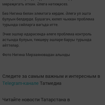
мөрәҗәгать иткән. Әлегә нәтиҗәсез.
Без Нигина белән элемтәгә кердек. Әлегә ул эштә
булуын белдерде. Бушагач, килеп чыккан проблема
турында сөйләргә вәгъдә итте.
Эчке эшләр идарәсендә әлеге проблема контроль
астында булуын, тикшерү эшләре баруы турында
әйттеләр.
Фото Нигина Мирзаяновадан алынды
Следите за самым важным и интересным в
Telegram-канале
Татмедиа
Читайте новости Татарстана в