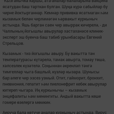
“Кызганычка каршы, ата-аналар балаларына вакцина
ясатудан баш тарткан булган. Шуңа күрә сабыйлар бу
чирне йоктырганнар. Кемнәр прививка ясатмаган һәм
кызамык белән чирләмәгән һәрвакыт куркыныч
астында. Яшь барган саен чир авыррак кичерелә, - ди
Чаллының йогышлы авырулар хастаханәсе клиник-
эксперт эш буенча баш табиб урынбасары Евгений
Стрельцов.
Кызамык - тиз йогышлы авыру. Бу вакытта тән
температурасы күтәрелә, тамак авырта, томау төшә,
хәлсезлек күзәтелә. Соңыннан әкренләп тәнгә
тимгелләр чыга башлый, күзләр кызара. Шунысы
бар:әлеге чир эзсез узмый. Отит, гайморит, бронхит,
пневмония, гепатит һәм пиелонефрит кебек авырулар
китереп чыгара. Иң куркынычы – кызамык
энцефалиты һәм менингиты. Андый вакытта кеше
гомере өзелергә мөмкин.
Аеруча бала көтүче аналар куркыныч астында. Вирус