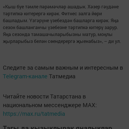
«Кыш буе тәмле пәрәмәчләр ашадык. Хәзер гәүдәне
тәртипкә китерергә кирәк. Фитнес залга йөри
башладым. Үзгәрүне үзебездән башларга кирәк. Яңа
сезон башланганчы үзебезне тәртипкә китерү зарур.
Яңа сезонда тамашачыларыбызны матур, моңлы
җырларыбыз белән сөендерергә җыенабыз», – ди ул.
Следите за самым важным и интересным в
Telegram-канале
Татмедиа
Читайте новости Татарстана в
национальном мессенджере MАХ:
https://max.ru/tatmedia
Тагы да кызыклырак яңалыклар,