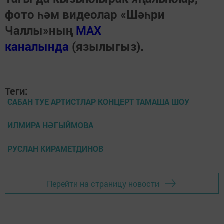
фото һәм видеолар «Шәһри
Чаллы»ның
MAX
каналында
(язылыгыз).
Теги:
САБАН ТУЕ АРТИСТЛАР КОНЦЕРТ ТАМАША ШОУ
ИЛМИРА НӘГЫЙМОВА
РУСЛАН КИРАМЕТДИНОВ
Перейти на страницу новости