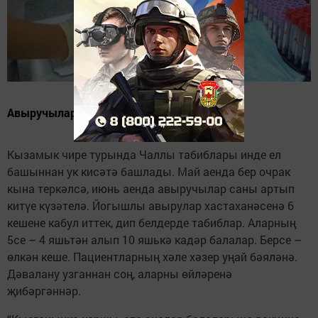
Авыручыларның 5се - балалар.
Кызамык чире турында Чаллы табиблары инде ел
башыннан ук кисәтә башлады. Май аенда бер очрак
кына теркәлсә, июнь аенда авыручылар саны артып
китүе күзәтелә. Йогышлы авырулар хастаханәсенә 6
кешене кабул иттек, дип белдерде табиблар. Аларның
5се – 4 яшьтән алып 10 яшькә кадәр балалар. Берсе –
өлкән кеше. Пациентларның хәле хәзер уңай бәяләнә.
Дәвалану узганнан соң, аларны өйләренә
җибәргәннәр.