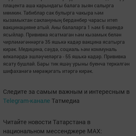
плацента аша карындагы балага зыян салырга
мөмкин. Табиблар сак булырга чакыра һәм
кызамыктан саклануның бердәнбер чарасы итеп
вакцинацияне атый. Аны балаларга 1 һәм 6 яшендә
ясыйлар. Прививка ясатмаган һәм кызамык белән
чирләмәгәннәргә 35 яшькә кадәр вакцина ясатырга
кирәк. Медицина, сәүдә, социаль һәм коммуналь
өлкәләрдә эшләүчеләргә - 55 яшькә кадәр. Прививка
ясату бушлай. Бары тик яшәү урыны буенча теркәлгән
шифаханәгә мөрәҗәгать итәргә кирәк.
Следите за самым важным и интересным в
Telegram-канале
Татмедиа
Читайте новости Татарстана в
национальном мессенджере MАХ: