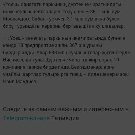
«Үсеш» сәнәгать паркының дүртенче чиратындагы
инженерлык челтәрләрен төзү өчен – 35, 1 млн сум,
Мәскәүдәге Сабан туе өчен 3,1 млн сум акча бүлеп
бирү турындагы карарны бертавыштан хупладылар.
– «Үсеш» сәнәгать паркының ике чиратында бүгенге
көндә 18 предприятие эшли. 367 эш урыны
булдырылды. Алар 598 млн сумлык товар җитештерде.
Өченчесе дә тулы. Дүртенче чиратта җир сорап 10
компания гариза бирде инде. Без эшмәкәрләргә
уңайлы шартлар тудырырга тиеш, – диде шәһәр мэры
Наил Мәһдиев.
Следите за самым важным и интересным в
Telegram-канале
Татмедиа