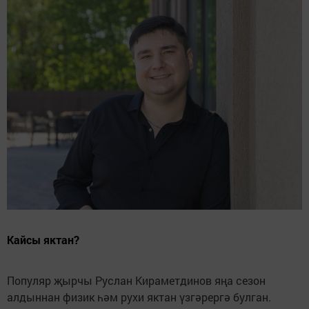
Кайсы яктан?
Популяр җырчы Руслан Кираметдинов яңа сезон
алдыннан физик һәм рухи яктан үзгәрергә булган.