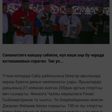
Сәламәтлеге какшау сәбәпле, күп кеше аңа бу чарада
катнашмавын сораган. Тик ул...
Үткән ялларда Саба районының Миңгәр авылында
көрәш буенча дөнья чемпионаты узды. Ярышларда
дөньяның 27 иленнән килгән 200дән артык спортчы
көч сынашты. Финалга Чаллы көрәшчесе Рәнис
Гыйләҗетдинов та чыкты. Ул Әзербайҗаннан килгән
Джамал Фейзиев белән очрашты. 190 кг-лы спортчы
белән бил алышып, беренчелекне яулады һәм дөнья