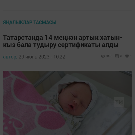
ЯҢАЛЫКЛАР ТАСМАСЫ
Татарстанда 14 меңнән артык хатын-
кыз бала тудыру сертификаты алды
автор,
29 июнь 2023 - 10:22
960
0
1