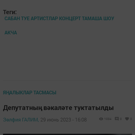
Теги:
САБАН ТУЕ АРТИСТЛАР КОНЦЕРТ ТАМАША ШОУ
АКЧА
ЯҢАЛЫКЛАР ТАСМАСЫ
Депутатның вәкаләте туктатылды
Зөлфия ГАЛИМ,
29 июнь 2023 - 16:08
1034
0
0