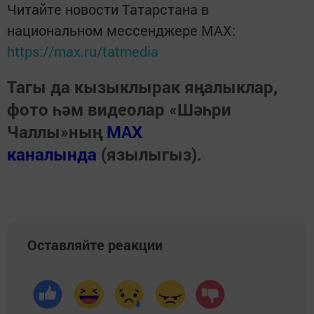
Читайте новости Татарстана в
национальном мессенджере MАХ:
https://max.ru/tatmedia
Тагы да кызыклырак яңалыклар,
фото һәм видеолар «Шәһри
Чаллы»ның
MAX
каналында
(язылыгыз).
Оставляйте реакции