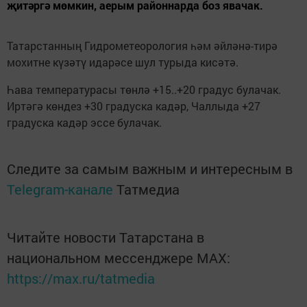
җитәргә мөмкин, аерым районнарда боз явачак.
Татарстанның Гидрометеорология һәм әйләнә-тирә
мохитне күзәтү идарәсе шул турыда кисәтә.
Һава температурасы төнлә +15..+20 градус булачак.
Иртәгә көндез +30 градуска кадәр, Чаллыда +27
градуска кадәр эссе булачак.
Следите за самым важным и интересным в
Telegram-канале
Татмедиа
Читайте новости Татарстана в
национальном мессенджере MАХ:
https://max.ru/tatmedia