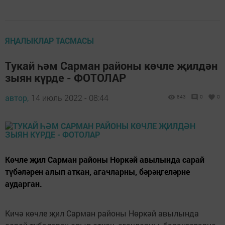
ЯҢАЛЫКЛАР ТАСМАСЫ
Тукай һәм Сарман районы көчле җилдән
зыян күрде - ФОТОЛАР
автор,
14 июль 2022 - 08:44
843
0
0
Көчле җил Сарман районы Нөркәй авылында сарай
түбәләрен алып аткан, агачларны, бәрәңгеләрне
аударган.
Кичә көчле җил Сарман районы Нөркәй авылында