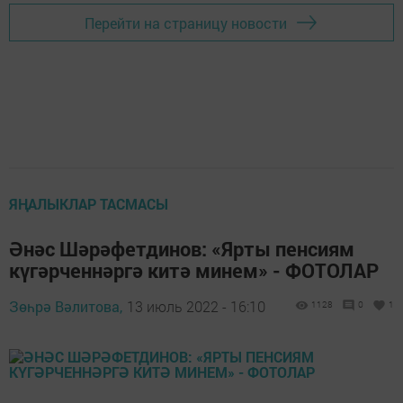
Перейти на страницу новости
ЯҢАЛЫКЛАР ТАСМАСЫ
Әнәс Шәрәфетдинов: «Ярты пенсиям
күгәрченнәргә китә минем» - ФОТОЛАР
Зөһрә Вәлитова,
13 июль 2022 - 16:10
1128
0
1