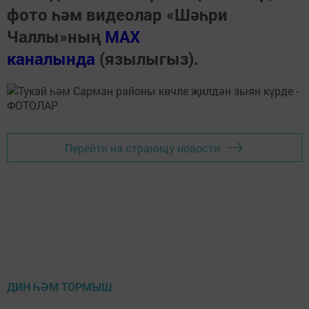
фото һәм видеолар «Шәһри
Чаллы»ның
MAX
каналында
(язылыгыз).
Перейти на страницу новости
ДИН ҺӘМ ТОРМЫШ