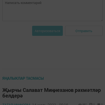
Отправить
Авторизоваться
ЯҢАЛЫКЛАР ТАСМАСЫ
Җырчы Салават Миңнеханов рәхмәтләр
белдерә
ТАТАР-ИНФОРМ,
14 июль 2022 - 09:15
882
0
0