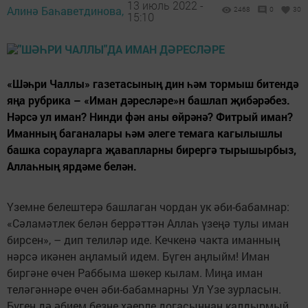
13 июль 2022 -
Алинә Баһаветдинова,
2468
0
30
15:10
«Шәһри Чаллы» газетасының дин һәм тормыш битендә
яңа рубрика – «Иман дәресләре»н башлап җибәрәбез.
Нәрсә ул иман? Нинди фән аны өйрәнә? Фитрый иман?
Иманның баганалары һәм әлеге темага кагылышлы
башка сорауларга җавапларны бирергә тырышырбыз,
Аллаһның ярдәме белән.
Үземне белештерә башлаган чордан ук әби-бабамнар:
«Сәламәтлек белән беррәттән Аллаһ үзеңә тулы иман
бирсен», – дип телиләр иде. Кечкенә чакта иманның
нәрсә икәнен аңламый идем. Бүген аңлыйм! Иман
биргәне өчен Раббыма шөкер кылам. Миңа иман
теләгәннәре өчен әби-бабамнарны Ул Үзе зурласын.
Бүген дә әбием безне хәерле догасыннан калдырмый.