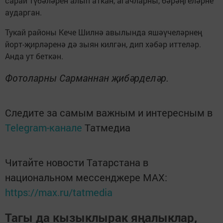
сарай түбәләрен алып аткан, агачларны, бәрәңгеләрне
аударган.
Тукай районы Кече Шилнә авылында яшәүчеләрнең
йорт-җирләренә дә зыян килгән, дип хәбәр иттеләр.
Анда ут беткән.
Фотоларны Сарманнан җибәрделәр.
Следите за самым важным и интересным в
Telegram-канале
Татмедиа
Читайте новости Татарстана в
национальном мессенджере MАХ:
https://max.ru/tatmedia
Тагы да кызыклырак яңалыклар,