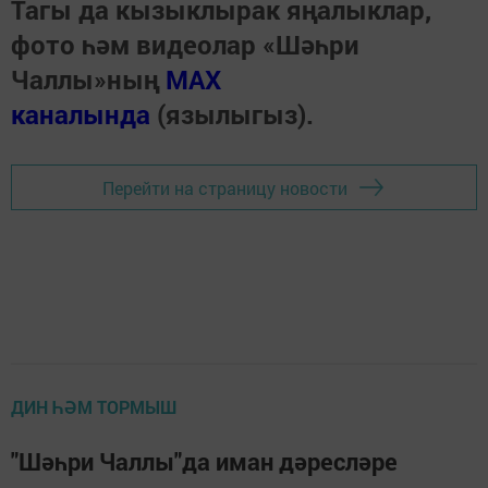
Тагы да кызыклырак яңалыклар,
фото һәм видеолар «Шәһри
Чаллы»ның
MAX
каналында
(язылыгыз).
Перейти на страницу новости
ДИН ҺӘМ ТОРМЫШ
"Шәһри Чаллы"да иман дәресләре