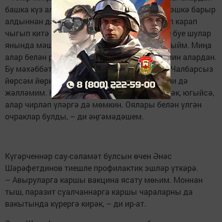
башка күз алдына да китерә алмыйм. Элек эшкә барыр
алдыннан да, төшке аш вакытында да кереп карап
чыгып китә идем. Хәзер мин пенсиядә, көне буе шулар
янында мәш киләм, сөйләшәм, ашатам, карыйм. Миңа
алар белән рәхәт, күңел тынычлыгы алам мин алардан.
Бу мәхәббәтне берни дә алыштыра алмый. Чалбарсыз
йөрсәм йөрим, тик күгәрченнәрем өчен берни дә
жәлләмим. Күгәрченнәргә яхшы тәрбия кирәк, югыйсә,
алар чирләп үләргә дә мөмкин. Оялары белән үлгән
очраклар булды, – ди әңгәмәдәшем.
Күгәрченнәр сау-сәламәт булсын өчен Әнәс
Шәрәфетдинов тиешле профилактик эшләр үткәрә.
– Авыруларга каршы вакцина ясату мөһим. Моннан
тыш, паразит суалчаннарга каршы чараларны да
вакытында күрергә кирәк, – ди ир-ат.