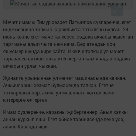
Мәчет имамы Тимур хәзрәт Латыйпов сүзләренчә, егет
инде берничә тапкыр караклыкта тотылган булган. 24
июнь көнне егет мәчеткә кереп, сәдака акчасы җыелган
тартманы алып чыга һәм кача. Бер атнадан соң
яшүсмер шунда кире кайта. Икенче тапкыр ул мәчет
тәрәзәсен ваткан, эчкә үтеп кергән һәм янәдән сәдака
акчасын урлап чыккан.
Җинаять урыныннан ул мәчет машинасында качкан.
Ачкычларны хезмәт бүлмәсендә тапкан. Егетне
тоткарлаганнар, әмма ул машинага җитди зыян
китерергә өлгергән.
Имам сүзләренчә, каракны җибәргәннәр. Авыл халкы
аннан куркып яши. Егет әбисе тәрбиясендә генә үсә,
әнисе Казанда яши.