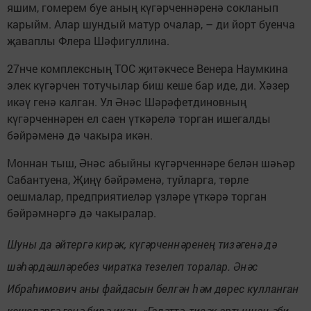
яшим, гомерем буе аның күгәрченнәренә сокланып
карыйм. Алар шундый матур очалар, – ди йорт буенча
җаваплы Флера Шәфигуллина.
27нче комплексның ТОС җитәкчесе Венера Наумкина
элек күгәрчен тотучылар биш кеше бар иде, ди. Хәзер
икәү генә калган. Ул Әнәс Шәрәфетдиновның
күгәрченнәрен ел саен үткәрелә торган ишегалды
бәйрәменә дә чакыра икән.
Моннан тыш, Әнәс абыйны күгәрченнәре белән шәһәр
Сабантуена, Җиңү бәйрәменә, туйларга, төрле
оешмалар, предприятиеләр үзләре үткәрә торган
бәйрәмнәргә дә чакыралар.
Шуны да әйтергә кирәк, күгәрченнәренең тизәгенә дә
шәһәрдәшләребез чиратка тезелеп торалар. Әнәс
Ибраһимович аны файдасын белгән һәм дөрес кулланган
кешеләргә генә бирә икән. «Гадәттә, тизәк артыннан әби