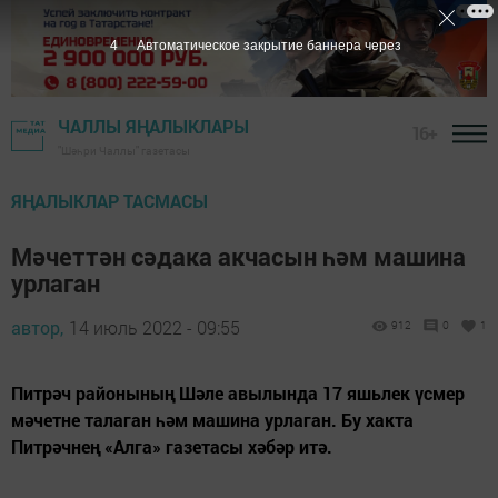
3
Автоматическое закрытие баннера через
ЧАЛЛЫ ЯҢАЛЫКЛАРЫ
16+
"Шәһри Чаллы" газетасы
ЯҢАЛЫКЛАР ТАСМАСЫ
Мәчеттән сәдака акчасын һәм машина
урлаган
автор,
14 июль 2022 - 09:55
912
0
1
Питрәч районының Шәле авылында 17 яшьлек үсмер
мәчетне талаган һәм машина урлаган. Бу хакта
Питрәчнең «Алга» газетасы хәбәр итә.