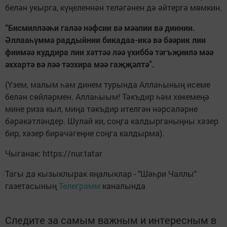
белән укырга, күңеленнән теләгәнен дә әйтергә мөмкин.
“Бисмилләәһи галәә нәфсии вә мәәлии вә диинии.
Әллааһүммә раддыйнии бикадаа-икә вә бәәрик лии
фиимәә куддира лии хәттәә ләә үхиббә тәгъҗиилә мәә
әххартә вә ләә тәэхира мәә гаҗҗәлтә”.
(Үзем, малым һәм динем турында Аллаһының исеме
белән сөйләрмен. Аллаһыым! Тәкъдир һәм хөкемеңә
мине риза кыл, миңа тәкъдир ителгән нәрсәләрне
бәрәкәтләндер. Шулай ки, соңга калдырганыңны хәзер
бир, хәзер бирәчәгеңне соңга калдырма).
Чыганак: https://nur.tatar
Тагы да кызыклырак яңалыклар - "Шәһри Чаллы"
газетасының
Телеграмм
каналында
Следите за самым важным и интересным в