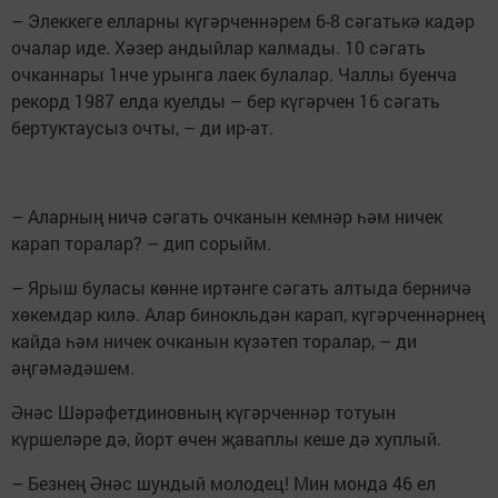
– Элеккеге елларны күгәрченнәрем 6-8 сәгатькә кадәр
очалар иде. Хәзер андыйлар калмады. 10 сәгать
очканнары 1нче урынга лаек булалар. Чаллы буенча
рекорд 1987 елда куелды – бер күгәрчен 16 сәгать
бертуктаусыз очты, – ди ир-ат.
– Аларның ничә сәгать очканын кемнәр һәм ничек
карап торалар? – дип сорыйм.
– Ярыш буласы көнне иртәнге сәгать алтыда берничә
хөкемдар килә. Алар бинокльдән карап, күгәрченнәрнең
кайда һәм ничек очканын күзәтеп торалар, – ди
әңгәмәдәшем.
Әнәс Шәрәфетдиновның күгәрченнәр тотуын
күршеләре дә, йорт өчен җаваплы кеше дә хуплый.
– Безнең Әнәс шундый молодец! Мин монда 46 ел