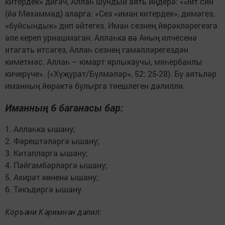
китердек» дигәч, Аллаһ шундый аять иңдерә: «Әйт син
(йә Мөхәммәд) аларга: «Сез «иман китердек», димәгез,
«буйсындык» дип әйтегез. Иман сезнең йөрәкләрегезгә
әле кереп урнашмаган. Аллаһка вә Аның илчесенә
итагать итсәгез, Аллаһ сезнең гамәлләрегездән
киметмәс. Аллаһ – юмарт ярлыкаучы, миһербанлы
кичерүче». («Хүҗүрат/Бүлмәләр», 52: 25-28). Бу аятьләр
иманның йөрәктә булырга тиешлеген дәлилли.
Иманның 6 баганасы бар:
1. Аллаһка ышану;
2. Фәрештәләргә ышану;
3. Китапларга ышану;
4. Пәйгамбәрләргә ышану;
5. Ахирәт көненә ышану;
6. Тәкъдиргә ышану.
Коръәни Кәримнән дәлил: