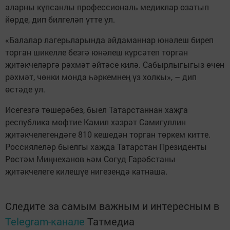
аларны күпсанлы профессиональ медиклар озатып
йөрде, дип билгеләп үтте ул.
«Балалар лагерьларында әйдаманнар юнәлеш биреп
торган шикелле безгә юнәлеш күрсәтеп торган
җитәкчеләргә рәхмәт әйтәсе килә. Сабырлыгыгыз өчен
рәхмәт, чөнки монда һәркемнең үз холкы», – дип
өстәде ул.
Исегезгә төшерәбез, быел Татарстаннан хаҗга
республика мөфтие Камил хәзрәт Сәмигуллин
җитәкчелегендәге 810 кешедән торган төркем китте.
Россиялеләр быелгы хаҗда Татарстан Президенты
Рөстәм Миңнеханов һәм Согуд Гарәбстаны
җитәкчелеге килешүе нигезендә катнаша.
Следите за самым важным и интересным в
Telegram-канале
Татмедиа