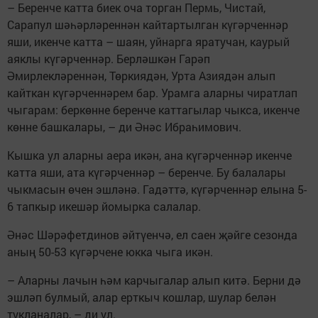
– Беренче катта биек оча торган Пермь, Чистай,
Сарапул шәһәрләреннән кайтартылган күгәрченнәр
яши, икенче катта – шаян, уйнарга яратучан, каурый
аяклы күгәрченнәр. Берләшкән Гарәп
Әмирлекләреннән, Төркиядән, Урта Азиядән алып
кайткан күгәрченнәрем бар. Урамга аларны чиратлап
чыгарам: беркөнне беренче каттагылар чыкса, икенче
көнне башкалары, – ди Әнәс Ибраһимович.
Кышка ул аларны аера икән, ана күгәрченнәр икенче
катта яши, ата күгәрченнәр – беренче. Бу балалары
чыкмасын өчен эшләнә. Гадәттә, күгәрченнәр елына 5-
6 тапкыр икешәр йомырка салалар.
Әнәс Шәрәфетдинов әйтүенчә, ел саен җәйге сезонда
аның 50-53 күгәрчене юкка чыга икән.
– Аларны лачын һәм карчыгалар алып китә. Берни дә
эшләп булмый, алар ерткыч кошлар, шулар белән
тукланалар, – ди ул.