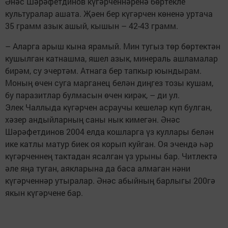
Әнәс Шәрәфетдинов күгәрченнәренә бөртекле
культуралар ашата. Җәен бер күгәрчен көненә уртача
35 грамм азык ашый, кышын – 42-43 грамм.
– Аларга арыш кына ярамый. Мин тугыз төр бөртектән
кушылган катнашма, яшел азык, минераль ашламалар
бирәм, су эчертәм. Атнага бер тапкыр юындырам.
Моның өчен суга марганец белән диңгез тозы кушам,
бу паразитлар булмасын өчен кирәк, – ди ул.
Элек Чаллыда күгәрчен асраучы кешеләр күп булган,
хәзер андыйларның саны нык кимегән. Әнәс
Шәрәфетдинов 2004 елда кошларга үз куллары белән
ике катлы матур биек оя корып куйган. Оя эчендә һәр
күгәрченнең тактадан ясалган үз урыны бар. Читлектә
әле яңа туган, аякларына да баса алмаган нәни
күгәрченнәр утыралар. Әнәс абыйның барлыгы 200гә
якын күгәрчене бар.