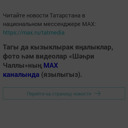
Читайте новости Татарстана в
национальном мессенджере MАХ:
https://max.ru/tatmedia
Тагы да кызыклырак яңалыклар,
фото һәм видеолар «Шәһри
Чаллы»ның
MAX
каналында
(язылыгыз).
Перейти на страницу новости