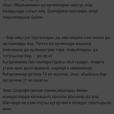
Әнәс Ибраһимович күгәрченнәрне махсус кош
базарында сатып ала. Бәяләренә килгәндә, алар
токымнарына бәйле.
– Бер мең сум торганнары да, ике меңлек һәм аннан да
артканнары бар. Почта күгәрченнәре машина
бәясеннән дә кыйммәтрәк тора. Андыйларны да
тотучылар бар, – ди ир-ат.
Күгәрченнең тән температурасы 46,6 градус. Аларга
үтәли җил, дым ярамый, чирләргә мөмкиннәр.
Күгәрченнәр уртача 15 ел яшиләр. Әнәс абыйның бер
күгәрчене 21 ел яшәгән.
Әнәс Шәрәфетдинов үзенең кошлары белән
конкурсларда катнашып, призлы урыннар да ала.
Шәһәрдә иң озак очучы күгәрченгә конкурс оештырыла
икән.