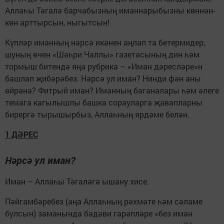
Аллаһы Тәгалә барчабызның иманнарыбызны көннән-
көн арттырсын, ныгытсын!
Күпләр иманның нәрсә икәнен аңлап та бетермидер,
шуның өчен «Шәһри Чаллы» газетасының дин һәм
тормыш битендә яңа рубрика – «Иман дәресләре»н
башлап җибәрәбез. Нәрсә ул иман? Нинди фән аны
өйрәнә? Фитрый иман? Иманның баганалары һәм әлеге
темага кагылышлы башка сорауларга җавапларны
бирергә тырышырбыз, Аллаһның ярдәме белән.
1 ДӘРЕС
Нәрсә ул иман?
Иман – Аллаһы Тәгаләгә ышану хисе.
Пәйгамбәребез (аңа Аллаһның рәхмәте һәм сәламе
булсын) заманында бәдәви гарәпләре «без иман