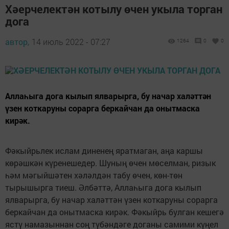
Хәерчелектән котылу өчен укыла торган
дога
автор,
14 июль 2022 - 07:27
1264
0
0
Аллаһыга дога кылып ялварырга, бу начар халәттән
үзен коткаруны сорарга беркайчан да онытмаска
кирәк.
Фәкыйрьлек ислам диненең яратмаган, аңа каршы
көрәшкән күренешедер. Шуның өчен мөселман, ризык
һәм мәгыйшәтен хәләлдән табу өчен, көн-төн
тырышырга тиеш. Әлбәттә, Аллаһыга дога кылып
ялварырга, бу начар халәттән үзен коткаруны сорарга
беркайчан да онытмаска кирәк. Фәкыйрь булган кешегә
ястү намазыннан соң түбәндәге доганы самими күңел