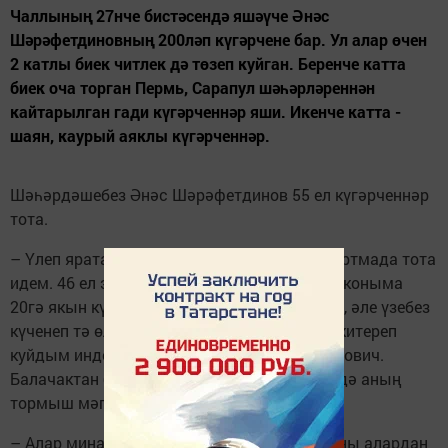
Чаллының 27нче бистәсендә яшәүче Әнәс
Шәрәфетдиновның 200ләп күгәрчене бар. Ул алар өчен
2 катлы биек читлек дә төзеп куйган. Беренче катта
биек оча торган Пермь, Сарапул шәһәрләреннән
кайтарылган гади күгәрченнәр яши. Икенче катта -
шаян, каурый аяклы күгәрченнәр.
Шәһәрдәшебез Әнәс Шәрәфетдинов 55 ел күгәрченнәр
тота.
– Үлеп яратам аларны. Кечкенә вакытта тартмада тота
идем. 46 ел элек, 27\05 йортына күчкәч, балконыма
20гә якын күгәрчен алып килдем. Хәтерлим, әле үзебез
күченеп тә өлгермәдек, ә күгәрченнәремне китереп
куйдым инде, – дип искә ала Әнәс Ибраһимович.
Балачактан башланган мавыгу бүгенге көндә аның
тормыш мәгънәсенә әйләнгән.
– Алар миңа балаларым кебек, тормышымны алардан