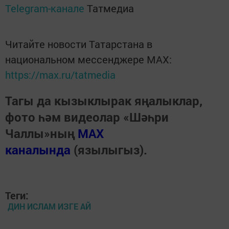
Telegram-канале
Татмедиа
Читайте новости Татарстана в
национальном мессенджере MАХ:
https://max.ru/tatmedia
Тагы да кызыклырак яңалыклар,
фото һәм видеолар «Шәһри
Чаллы»ның
MAX
каналында
(язылыгыз).
Теги:
ДИН ИСЛАМ ИЗГЕ АЙ