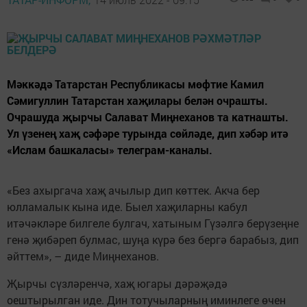
Мәккәдә Татарстан Республикасы мөфтие Камил
Сәмигуллин Татарстан хаҗилары белән очрашты.
Очрашуда җырчы Салават Миңнеханов та катнашты.
Ул үзенең хаҗ сәфәре турында сөйләде, дип хәбәр итә
«Ислам башкаласы» телеграм-каналы.
«Без ахыргача хаҗ ачылыр дип көттек. Акча бер
юлламалык кына иде. Быел хаҗиларны кабул
итәчәкләре билгеле булгач, хатыным Гүзәлгә берүзеңне
генә җибәреп булмас, шуңа күрә без бергә барабыз, дип
әйттем», – диде Миңнеханов.
Җырчы сүзләренчә, хаҗ югары дәрәҗәдә
оештырылган иде. Дин тотучыларның иминлеге өчен