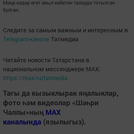
Моңа кадәр егет авыл кибетен талауда тотылган
булган.
Следите за самым важным и интересным в
Telegram-канале
Татмедиа
Читайте новости Татарстана в
национальном мессенджере MАХ:
https://max.ru/tatmedia
Тагы да кызыклырак яңалыклар,
фото һәм видеолар «Шәһри
Чаллы»ның
MAX
каналында
(язылыгыз).