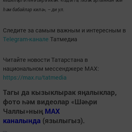
һәм бабайлар килә», – ди ул.
Следите за самым важным и интересным в
Telegram-канале
Татмедиа
Читайте новости Татарстана в
национальном мессенджере MАХ:
https://max.ru/tatmedia
Тагы да кызыклырак яңалыклар,
фото һәм видеолар «Шәһри
Чаллы»ның
MAX
каналында
(язылыгыз).