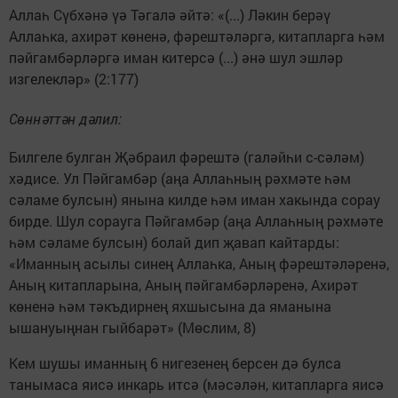
Аллаһ Сүбхәнә үә Тәгалә әйтә: «(...) Ләкин берәү
Аллаһка, ахирәт көненә, фәрештәләргә, китапларга һәм
пәйгамбәрләргә иман китерсә (...) әнә шул эшләр
изгелекләр» (2:177)
Сөннәттән дәлил:
Билгеле булган Җәбраил фәрештә (галәйһи с-сәләм)
хәдисе. Ул Пәйгамбәр (аңа Аллаһның рәхмәте һәм
сәламе булсын) янына килде һәм иман хакында сорау
бирде. Шул сорауга Пәйгамбәр (аңа Аллаһның рәхмәте
һәм сәламе булсын) болай дип җавап кайтарды:
«Иманның асылы синең Аллаһка, Аның фәрештәләренә,
Аның китапларына, Аның пәйгамбәрләренә, Ахирәт
көненә һәм тәкъдирнең яхшысына да яманына
ышануыңнан гыйбарәт» (Мөслим, 8)
Кем шушы иманның 6 нигезенең берсен дә булса
танымаса яисә инкарь итсә (мәсәлән, китапларга яисә