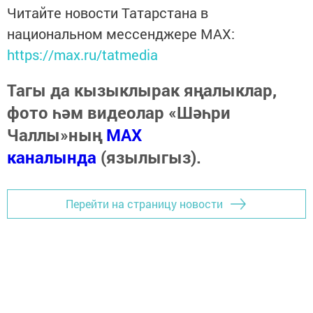
Читайте новости Татарстана в
национальном мессенджере MАХ:
https://max.ru/tatmedia
Тагы да кызыклырак яңалыклар,
фото һәм видеолар «Шәһри
Чаллы»ның
MAX
каналында
(язылыгыз).
Перейти на страницу новости