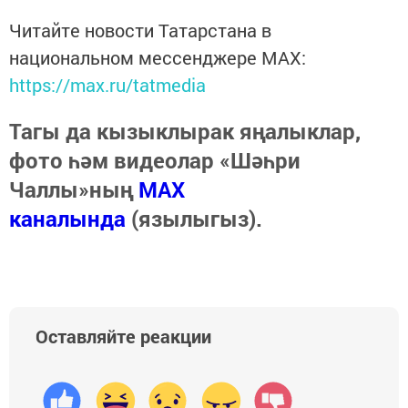
Читайте новости Татарстана в
национальном мессенджере MАХ:
https://max.ru/tatmedia
Тагы да кызыклырак яңалыклар,
фото һәм видеолар «Шәһри
Чаллы»ның
MAX
каналында
(язылыгыз).
Оставляйте реакции