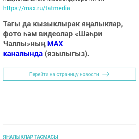
https://max.ru/tatmedia
Тагы да кызыклырак яңалыклар,
фото һәм видеолар «Шәһри
Чаллы»ның
MAX
каналында
(язылыгыз).
Перейти на страницу новости
ЯҢАЛЫКЛАР ТАСМАСЫ