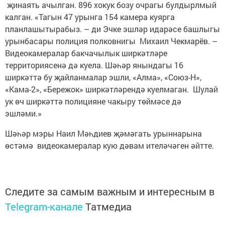
җинаять ачылган. 896 хокук бозу очрагы булдырлмый
калган. «Тагын 47 урынга 154 камера куярга
планлашытырабыз. – ди Эчке эшләр идарәсе башлыгы
урынбасары полиция полковнигы Михаил Чекмарёв. –
Видеокамералар бакчачылык ширкәтләре
территориясенә дә куела. Шәһәр янындагы 16
ширкәттә бу җайланмалар эшли, «Алма», «Союз-Н»,
«Кама-2», «Бережок» ширкәтләрендә куелмаган. Шулай
ук өч ширкәттә полицияне чакыру төймәсе дә
эшләми.»
Шәһәр мэры Наил Мәһдиев җәмәгать урыннарына
өстәмә видеокамералар кую дәвам ителәчәген әйтте.
Следите за самым важным и интересным в
Telegram-канале
Татмедиа