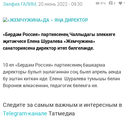
Зөлфия ГАЛИМ,
20 июнь 2022 - 09:30
974
0
1
«Бердәм Россия» партиясенең Чаллыдагы элеккеге
җитәкчесе Елена Шуралева «Жемчужина»
санаториясенә директор итеп билгеләнде.
10 ел «Бердәм Россия» партиясенең башкарма
директоры булып эшләгәннән соң, быел апрель аенда
бу эштән киткән иде. Елена Шуралева тумышы белән
Воронеж өлкәсеннән, педагогик белемгә ия.
Следите за самым важным и интересным в
Telegram-канале
Татмедиа