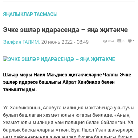
ЯҢАЛЫКЛАР ТАСМАСЫ
Эчке эшләр идарәсендә – яңа җитәкче
Зөлфия ГАЛИМ,
20 июнь 2022 - 08:49
854
0
1
Шәһәр мэры Наил Мәһдиев җитәкчеләрне Чаллы Эчке
эшләр идарәсе башлыгы Айрат Ханбиков белән
таныштырды.
Ул Ханбиковның Алабуга милиция мәктәбендә укытучы
булып башлаган хезмәт юлын югары бәяләде. «Аның
хезмәт юлы милиция һәм полиция белән бәйләнгән. Ул
барлык баскычларны үткән. Буа, Яшел Үзән шәһәрләре
һәм районнарында эчке эшләр бүлеге башлыгы булып