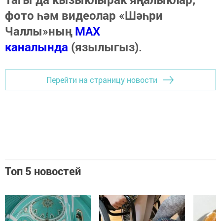
фото һәм видеолар «Шәһри
Чаллы»ның
MAX
каналында
(язылыгыз).
Перейти на страницу новости
Топ 5 новостей