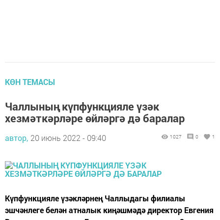
КӨН ТЕМАСЫ
Чаллының күпфункцияле үзәк
хезмәткәрләре өйләргә дә баралар
автор,
20 июнь 2022 - 09:40
1027
0
1
Күпфункцияле үзәкләрнең Чаллыдагы филиалы
эшчәнлеге белән атналык киңәшмәдә директор Евгения