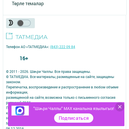
Төрле темалар
Телефон АО «ТАТМЕДИА»:
(843) 222 09 84
16+
© 2011 - 2026. Шәһри Чаллы. Все права защищены.
© ТАТМЕДИА. Все материалы, размещенные на сайте, защищены
законом.
Перепечатка, воспроизведение и распространение в любом объеме
информации,
размещенной на сайте, возможна только с письменного согласия
редакций СМИ.
При поддержке Республиканского агентства по печати и массовым
"Шәһри Чаллы" MAX каналына язылыгыз!
коммуникациям.
Подписаться
Наименование СМИ: Шəhри Чаллы
№ свидетельства о регистрации СМИ, дата: ЭЛ № ФС 77-67912 от
06.12.2016