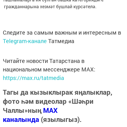
гражданнарына хезмәт бушлай күрсәтелә.
Следите за самым важным и интересным в
Telegram-канале
Татмедиа
Читайте новости Татарстана в
национальном мессенджере MАХ:
https://max.ru/tatmedia
Тагы да кызыклырак яңалыклар,
фото һәм видеолар «Шәһри
Чаллы»ның
MAX
каналында
(язылыгыз).