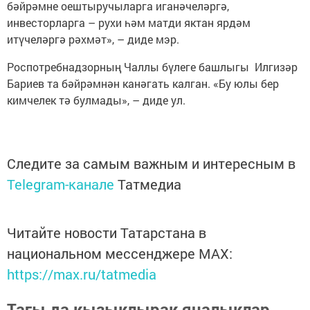
бәйрәмне оештыручыларга иганәчеләргә,
инвесторларга – рухи һәм матди яктан ярдәм
итүчеләргә рәхмәт», – диде мэр.
Роспотребнадзорның Чаллы бүлеге башлыгы Илгизәр
Бариев та бәйрәмнән канәгать калган. «Бу юлы бер
кимчелек тә булмады», – диде ул.
Следите за самым важным и интересным в
Telegram-канале
Татмедиа
Читайте новости Татарстана в
национальном мессенджере MАХ:
https://max.ru/tatmedia
Тагы да кызыклырак яңалыклар,