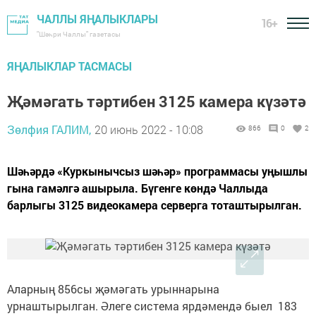
ЧАЛЛЫ ЯҢАЛЫКЛАРЫ
16+
"Шәһри Чаллы" газетасы
ЯҢАЛЫКЛАР ТАСМАСЫ
Җәмәгать тәртибен 3125 камера күзәтә
Зөлфия ГАЛИМ,
20 июнь 2022 - 10:08
866
0
2
Шәһәрдә «Куркынычсыз шәһәр» программасы уңышлы
гына гамәлгә ашырыла. Бүгенге көндә Чаллыда
барлыгы 3125 видеокамера серверга тоташтырылган.
Аларның 856сы җәмәгать урыннарына
урнаштырылган. Әлеге система ярдәмендә быел 183