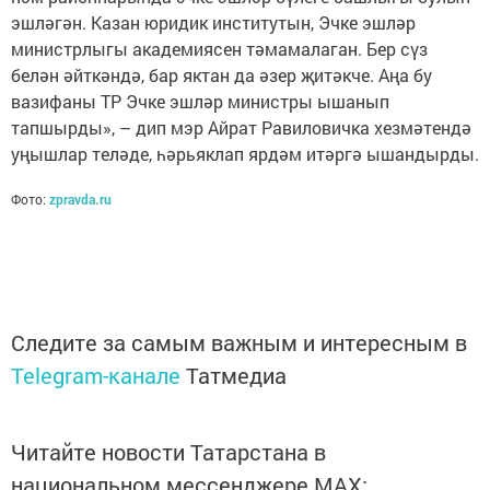
эшләгән. Казан юридик институтын, Эчке эшләр
министрлыгы академиясен тәмамалаган. Бер сүз
белән әйткәндә, бар яктан да әзер җитәкче. Аңа бу
вазифаны ТР Эчке эшләр министры ышанып
тапшырды», – дип мэр Айрат Равиловичка хезмәтендә
уңышлар теләде, һәрьяклап ярдәм итәргә ышандырды.
Фото:
zpravda.ru
Следите за самым важным и интересным в
Telegram-канале
Татмедиа
Читайте новости Татарстана в
национальном мессенджере MАХ: