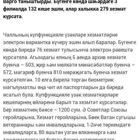
Варго таныштырды. Бүгенге көндә шәһәрдәге 3
филиалда 132 кеше эшли, алар халыкка 279 хезмәт
күрсәтә.
Чаллының күпфункцияле үзәкләре хезмәтләрне
электрон вариантка күчерү эшен алып баралар. Бүгенге
көндә биредә 76 хезмәт тулысынча электрон рәвештә
күрсәтелә. Агымдагы елның 5 аенда архив хезмәте
буенча – 503, җир һәм мөлкәти мөнәсәбәтләр буенча –
572, мәгариф буенча 810 мөрәҗәгать буенча хезмәт
күрсәтелгән. 10 елга бирелә торган биометрик
мәгълуматлы яңа чит ил паспортларын да биредә
ясатып була. Күпфункцияле үзәк хезмәткәрләре
кешеләрнең өйләренә барып та хезмтәт күрсәтәләр.
Бер хезмәтнең бәясе – 1200 сум. Ә Советлар Союзы
геройларына, Хезмәт геройларына, Бөек Ватан сугышы
ветераннары һәм инвалидларына, 1-2нче төркемдәге
инвалидларга, 80 яшьтән узган өлкәннәргә һәм
ташламаларга ия булган башка категориядәге