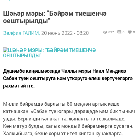
Шәһәр мэры: "Бәйрәм тиешенчә
оештырылды"
Зөлфия ГАЛИМ,
20 июнь 2022 - 08:20
837
0
0
Дүшәмбе киңәшмәсендә Чаллы мэры Наил Мәһдиев
Сабан туен оештыруга һәм үткәрүгә өлеш кертүчеләргә
рәхмәт әйтте.
Милли бәйрәмдә барлыгы 80 меңнән артык кеше
катнашкан. «Сабан туе югары дәрәҗәдә һәм бик тыныч
узды. Бернинди һәлакәт тә, җинаять тә теркәлмәде.
Көн матур булды, халык мондый бәйрәмнәргә сусаган.
Халкыбызга, безне хөрмәт итеп килгән кунакларга,