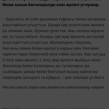
Инсия ханым бакчаларында каен җиләге үстерәләр.
– Биш-алты ел элек урманнан туфрагы белән мәтрүшкә
алып кайтып утырттык. Шунда бер үсенте каен җиләге
дә эләккән икән. Шуннан үрчеттек. Аны әлләни карасы
юк, су гына сибәсе. Аннары эре җир җиләген дә шулай
алып кайттып утырттык. Җиләкләрне, гомумән,
бакчаны химия белән ашлауга каршы мин. Көз көне
черегән тирес (перегной) кенә сибеп чыгам. Бер чыгуда
3 литр каен җиләге, 2 литр җир җиләге җыйдык менә.
Җиләкләр белән балаларны да, туганнарны да
сыйладык, шикәр белән болгатып кышка кайнатма
әзерләдек, катырып та куйдык, – дип сөйләде ул безгә.
Инсия ханым Харисова җиләктән кайнатмалар әзерли.