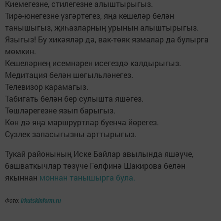
Киемегезне, стилегезне алыштырыгыз.
Тирә-юнегезне үзгәртегез, яңа кешеләр белән
танышыгыз, җиһазларның урынын алыштырыгыз.
Языгыз! Бу хикәяләр дә, вак-төяк язмалар да булырга
мөмкин.
Кешеләрнең исемнәрен исегездә калдырыгыз.
Медитация белән шөгыльләнегез.
Телевизор карамагыз.
Табигать белән бер сулышта яшәгез.
Төшләрегезне язып барыгыз.
Көн дә яңа маршруртлар буенча йөрегез.
Сүзлек запасыгызны арттырыгыз.
Тукай районының Иске Байлар авылында яшәүче,
башваткычлар төзүче Гөлфинә Шакирова белән
якыннан
моннан танышырга була.
Фото:
irkutskinform.ru