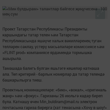
Проект Татарстан Республикасы Президенты
каршындагы татар телен һәм Татарстан
Республикасында яшәүче халык вәкилләренең туган
телләрен саклау, үстерү мәсьәләләре комиссиясе һәм
«FLINT prod» компаниясе ярдәмендә тормышка
ашырыла.
Тамашада балигъ булган яшьтәге кешеләр катнаша
ала. Төп критерий - барлык номерлар да татар телендә
башкарылырга тиеш.
Проектның номинацияләре: «бию», «вокал», «оригиналь
жанр» һәм «фокус». Гаризаны 26 июльгә кадәр биреп
була. Катнашу өчен Min_buldiram@mail.ru электрон
почтасына гариза бирергә (хат темасына «Хочу в шоу!»