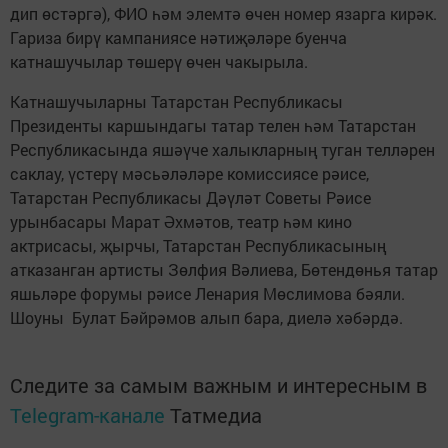
дип өстәргә), ФИО һәм элемтә өчен номер язарга кирәк.
Гариза бирү кампаниясе нәтиҗәләре буенча
катнашучылар төшерү өчен чакырыла.
Катнашучыларны Татарстан Республикасы
Президенты каршындагы татар телен һәм Татарстан
Республикасында яшәүче халыкларның туган телләрен
саклау, үстерү мәсьәләләре комиссиясе рәисе,
Татарстан Республикасы Дәүләт Советы Рәисе
урынбасары Марат Әхмәтов, театр һәм кино
актрисасы, җырчы, Татарстан Республикасының
атказанган артисты Зөлфия Вәлиева, Бөтендөнья татар
яшьләре форумы рәисе Ленария Мөслимова бәяли.
Шоуны Булат Бәйрәмов алып бара, диелә хәбәрдә.
Следите за самым важным и интересным в
Telegram-канале
Татмедиа