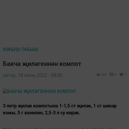
КИҢӘШ-ТАБЫШ
Бакча җиләгеннән компот
автор,
18 июль 2022 - 09:05
925
0
1
3 литр җиләк компотына 1-1,5 ст җиләк, 1 ст шикәр
комы, 5 г ванилин, 2,5-3 л су кирәк.