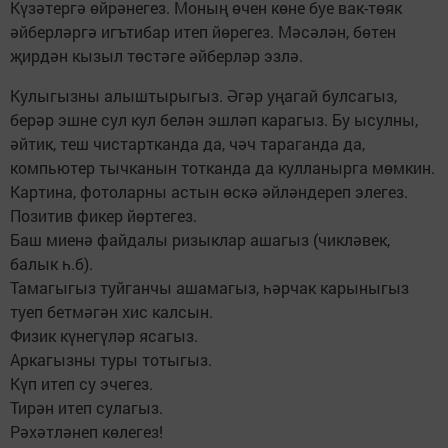
Күзәтергә өйрәнегез. Моның өчен көне буе вак-төяк
әйберләргә игътибар итеп йөрегез. Мәсәлән, бөтен
җирдән кызыл төстәге әйберләр эзлә.
Кулыгызны алыштырыгыз. Әгәр уңагай булсагыз,
берәр эшне сул кул белән эшләп карагыз. Бу ысулны,
әйтик, теш чистартканда да, чәч тараганда да,
компьютер тычканын тотканда да кулланырга мөмкин.
Картина, фотоларны астын өскә әйләндереп элегез.
Позитив фикер йөртегез.
Баш миенә файдалы ризыклар ашагыз (чикләвек,
балык һ.б).
Тамагыгыз туйганчы ашамагыз, һәрчак карыныгыз
туеп бетмәгән хис калсын.
Физик күнегүләр ясагыз.
Аркагызны туры тотыгыз.
Күп итеп су эчегез.
Тирән итеп сулагыз.
Рәхәтләнеп көлегез!