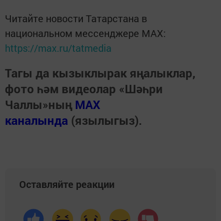
Читайте новости Татарстана в
национальном мессенджере MАХ:
https://max.ru/tatmedia
Тагы да кызыклырак яңалыклар,
фото һәм видеолар «Шәһри
Чаллы»ның
MAX
каналында
(язылыгыз).
Оставляйте реакции