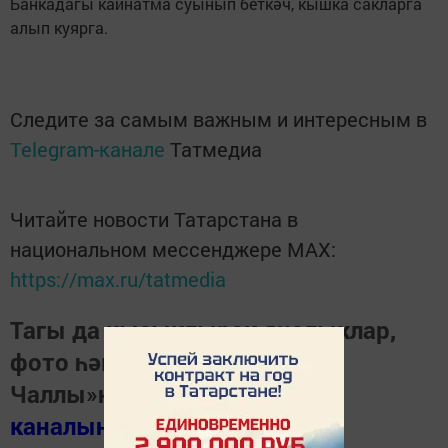
Банкадагы кайнатма суынып беткәч, кышка сакларга
алып куярга.
Следите за самым важным и интересным в
Telegram-канале
Татмедиа
Читайте новости Татарстана в
национальном мессенджере MАХ:
https://max.ru/tatmedia
Тагы да кызыклырак яңалыклар,
фото һәм видеолар «Шәһри
Чаллы»ның
MAX
каналында
(язылыгыз).