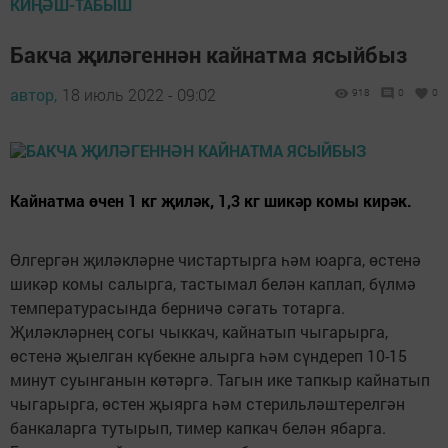
КИҢӘШ-ТАБЫШ
Бакча җиләгеннән кайнатма ясыйбыз
автор,
18 июль 2022 - 09:02
918
0
0
Кайнатма өчен 1 кг җиләк, 1,3 кг шикәр комы кирәк.
Өлгергән җиләкләрне чистартырга һәм юарга, өстенә
шикәр комы салырга, тастымал белән каплап, бүлмә
температурасында берничә сәгать тотарга.
Җиләкләрнең согы чыккач, кайнатып чыгарырга,
өстенә җыелган күбекне алырга һәм сүндереп 10-15
минут суынганын көтәргә. Тагын ике тапкыр кайнатып
чыгарырга, өстен җыярга һәм стерильләштерелгән
банкаларга тутырып, тимер капкач белән ябарга.