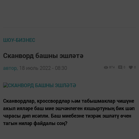
ШОУ-БИЗНЕС
Сканворд башны эшләтә
автор,
18 июль 2022 - 08:30
874
0
0
Сканвордлар, кроссвордлар һәм табышмаклар чишүне
акыл ияләре баш мие эшчәнлеген яхшыртуның бик шәп
чарасы дип исәпли. Баш миебезне тизрәк эшләтү өчен
тагын ниләр файдалы соң?