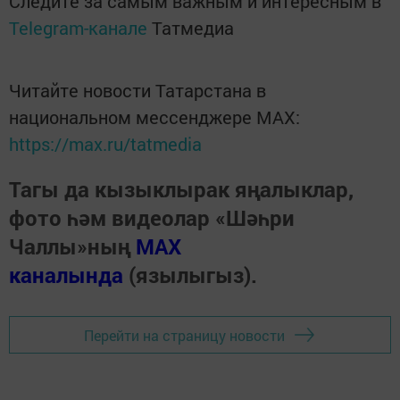
Следите за самым важным и интересным в
Telegram-канале
Татмедиа
Читайте новости Татарстана в
национальном мессенджере MАХ:
https://max.ru/tatmedia
Тагы да кызыклырак яңалыклар,
фото һәм видеолар «Шәһри
Чаллы»ның
MAX
каналында
(язылыгыз).
Перейти на страницу новости