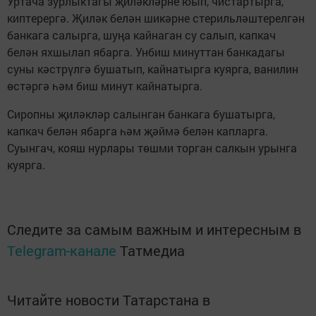
Уртача зурлыктагы җиләкләрне юып, чистартырга,
киптерергә. Җиләк белән шикәрне стерильләштерелгән
банкага салырга, шуңа кайнаган су салып, капкач
белән яхшылап ябарга. Унбиш минуттан банкадагы
суны кәстрүлгә бушатып, кайнатырга куярга, ванилин
өстәргә һәм биш минут кайнатырга.
Сиропны җиләкләр салынган банкага бушатырга,
капкач белән ябарга һәм җәймә белән капларга.
Суынгач, кояш нурлары төшми торган салкын урынга
куярга.
Следите за самым важным и интересным в
Telegram-канале
Татмедиа
Читайте новости Татарстана в