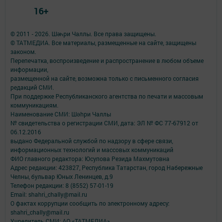
16+
© 2011 - 2026. Шәһри Чаллы. Все права защищены.
© ТАТМЕДИА. Все материалы, размещенные на сайте, защищены
законом.
Перепечатка, воспроизведение и распространение в любом объеме
информации,
размещенной на сайте, возможна только с письменного согласия
редакций СМИ.
При поддержке Республиканского агентства по печати и массовым
коммуникациям.
Наименование СМИ: Шəhри Чаллы
№ свидетельства о регистрации СМИ, дата: ЭЛ № ФС 77-67912 от
06.12.2016
выдано Федеральной службой по надзору в сфере связи,
информационных технологий и массовых коммуникаций
ФИО главного редактора: Юсупова Резида Махмутовна
Адрес редакции: 423827, Республика Татарстан, город Набережные
Челны, бульвар Юных Ленинцев, д.9
Телефон редакции: 8 (8552) 57-01-19
Email: shahri_chally@mail.ru
О фактах коррупции сообщить по электронному адресу:
shahri_chally@mail.ru
Учредитель СМИ: АО «ТАТМЕДИА»