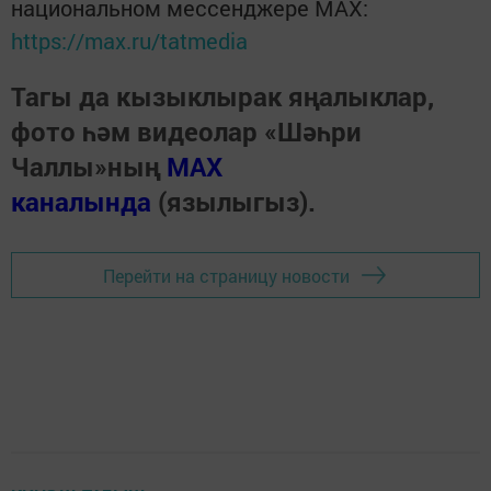
национальном мессенджере MАХ:
https://max.ru/tatmedia
Тагы да кызыклырак яңалыклар,
фото һәм видеолар «Шәһри
Чаллы»ның
MAX
каналында
(язылыгыз).
Перейти на страницу новости