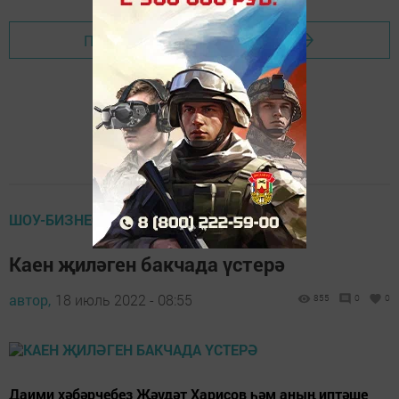
Перейти на страницу новости
ШОУ-БИЗНЕС
Каен җиләген бакчада үстерә
автор,
18 июль 2022 - 08:55
855
0
0
Даими хәбәрчебез Җәүдәт Харисов һәм аның иптәше