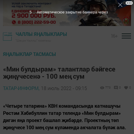
4
Автоматическое закрытие баннера через
ЧАЛЛЫ ЯҢАЛЫКЛАРЫ
16+
"Шәһри Чаллы" газетасы
ЯҢАЛЫКЛАР ТАСМАСЫ
«Мин булдырам» талантлар бәйгесе
җиңүчесенә - 100 мең сум
ТАТАР-ИНФОРМ,
18 июль 2022 - 09:15
773
0
0
«Четыре татарина» КВН командасында катнашучы
Рөстәм Хәбибуллин татар телендә «Мин булдырам»
дигән яңа проект башлап җибәрде. Проектның төп
җиңүчесе 100 мең сум күләмендә акчалата бүләк ала.