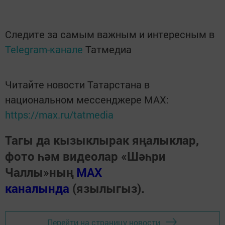
Следите за самым важным и интересным в
Telegram-канале
Татмедиа
Читайте новости Татарстана в
национальном мессенджере MАХ:
https://max.ru/tatmedia
Тагы да кызыклырак яңалыклар,
фото һәм видеолар «Шәһри
Чаллы»ның
MAX
каналында
(язылыгыз).
Перейти на страницу новости