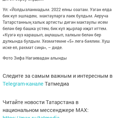
Ул: «Йолдызланмадым. 2022 елны озатам. Узган елда
бик күп эшләдем, мактауларга лаек булдым. Аеруча
Татарстанның халык артисты дигән мактаулы исем
белән бер башка үстем, бик күп җырлар иҗат иттем.
«Күзгә күз карашып, аңлашып, халкым белән бер
дулкында булдым. Хезмәтемне «5» легә бәялим. Хуш
иске ел, рәхмәт сиңа», – диде.
Фото Зифа Нагаевадан алынды
Следите за самым важным и интересным в
Telegram-канале
Татмедиа
Читайте новости Татарстана в
национальном мессенджере MАХ:
https://max.ru/tatmedia