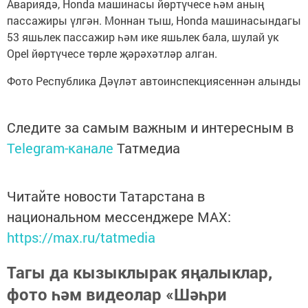
Авариядә, Honda машинасы йөртүчесе һәм аның
пассажиры үлгән. Моннан тыш, Honda машинасындагы
53 яшьлек пассажир һәм ике яшьлек бала, шулай ук
Opel йөртүчесе төрле җәрәхәтләр алган.
Фото Республика Дәүләт автоинспекциясеннән алынды
Следите за самым важным и интересным в
Telegram-канале
Татмедиа
Читайте новости Татарстана в
национальном мессенджере MАХ:
https://max.ru/tatmedia
Тагы да кызыклырак яңалыклар,
фото һәм видеолар «Шәһри