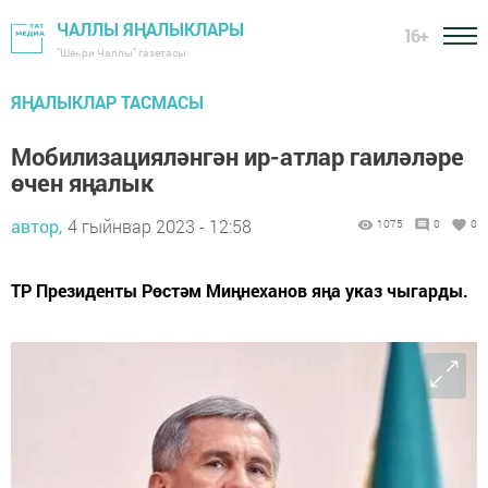
ЧАЛЛЫ ЯҢАЛЫКЛАРЫ
16+
"Шәһри Чаллы" газетасы
ЯҢАЛЫКЛАР ТАСМАСЫ
Мобилизацияләнгән ир-атлар гаиләләре
өчен яңалык
автор,
4 гыйнвар 2023 - 12:58
1075
0
0
ТР Президенты Рөстәм Миңнеханов яңа указ чыгарды.