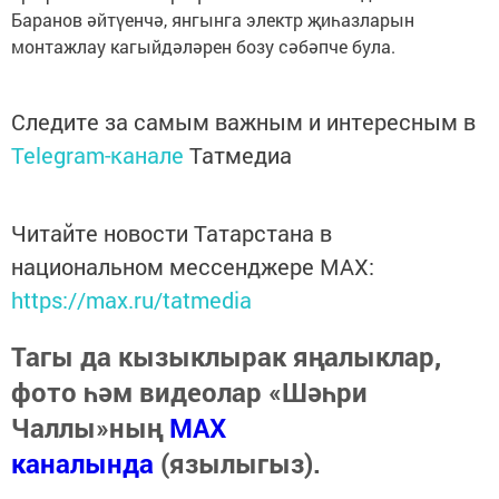
Баранов әйтүенчә, янгынга электр җиһазларын
монтажлау кагыйдәләрен бозу сәбәпче була.
Следите за самым важным и интересным в
Telegram-канале
Татмедиа
Читайте новости Татарстана в
национальном мессенджере MАХ:
https://max.ru/tatmedia
Тагы да кызыклырак яңалыклар,
фото һәм видеолар «Шәһри
Чаллы»ның
MAX
каналында
(язылыгыз).