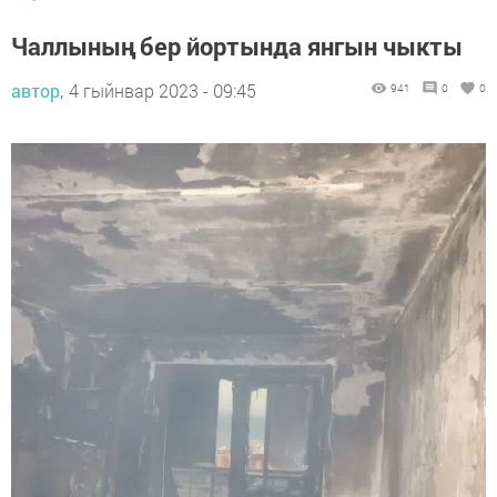
Чаллының бер йортында янгын чыкты
автор,
4 гыйнвар 2023 - 09:45
941
0
0