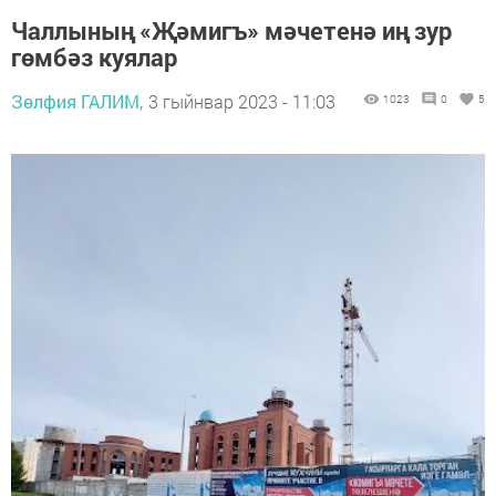
Чаллының «Җәмигъ» мәчетенә иң зур
гөмбәз куялар
Зөлфия ГАЛИМ,
3 гыйнвар 2023 - 11:03
1023
0
5