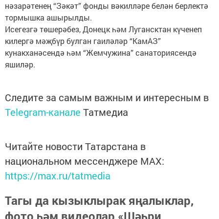
нәзарәтенең “Зәкәт” фонды вәкилләре белән берлектә
тормышка ашырылды.
Исегезгә төшерәбез, Донецк һәм Лугансктан күченеп
килергә мәҗбүр булган гаиләләр “КамАЗ”
кунакханәсендә һәм “Жемчужина” санаториясендә
яшиләр.
Следите за самым важным и интересным в
Telegram-канале
Татмедиа
Читайте новости Татарстана в
национальном мессенджере MАХ:
https://max.ru/tatmedia
Тагы да кызыклырак яңалыклар,
фото һәм видеолар «Шәһри