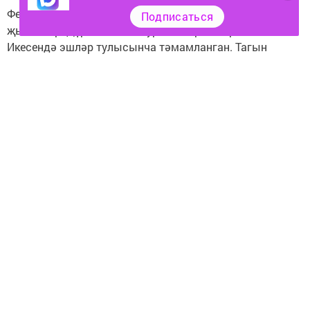
Февраль-март айларында төп гөмбәзне монтажларга
Подписаться
җыеналар. Дүрт гөмбәзне урнаштырдылар инде.
Икесендә эшләр тулысынча тәмамланган. Тагын
икесен җылы вакытта тышлыйсы калган.
Гыйнвар аенда ике кечкенә гөмбәздә эшләр дәвам
итәчәк. Әлегә алар 27 м биеклеккә генә күтәрелгән,
проект буенча биеклек 50 метрга җитәргә тиеш. Аннары
гөмбәзләргә ярымайлар урнаштыралачак. Аларга
заказ бирелгән, 2023 елның икенче кварталында
шәһәргә алып кайтырга планлаштыралар.
Зур гөмбәзләрдә дә эш күп. 18 метр биеклектәге
гөмбәзләрне 51 метрга кадәр күтәрергә кирәк.
Попечительләр советында иман йортының тышкы
бизәлеше турында да сүз булды. Мәчетне ак мәрмәр
белән тышларга җыеналар. Мәрмәр плитәләр
җитештерүче предприятие белән әлеге материалны
ташламалы бәядән алу турында килешү төзелгән инде.