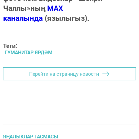
Чаллы»ның
MAX
каналында
(язылыгыз).
Теги:
ГУМАНИТАР ЯРДӘМ
Перейти на страницу новости
ЯҢАЛЫКЛАР ТАСМАСЫ