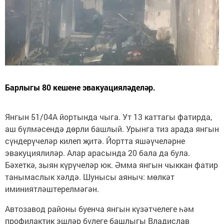
Барлыгы 80 кешене эвакуацияләделәр.
Янгын 51/04А йортында чыга. Ут 13 каттагы фатирда,
аш бүлмәсендә дөрли башлый. Урынга тиз арада янгын
сүндерүчеләр килеп җитә. Йортта яшәүчеләрне
эвакуциялиләр. Алар арасында 20 бала да була.
Бәхеткә, зыян күрүчеләр юк. Әмма янгын чыккан фатир
танымаслык хәлдә. Шунысы аяныч: мөлкәт
иминиятләштерелмәгән.
Автозавод районы буенча янгын күзәтчелеге һәм
профилактик эшләр бүлеге башлыгы Владислав