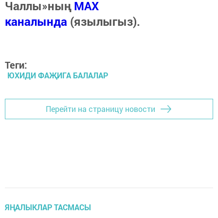
Чаллы»ның
MAX
каналында
(язылыгыз).
Теги:
ЮХИДИ ФАҖИГА БАЛАЛАР
Перейти на страницу новости
ЯҢАЛЫКЛАР ТАСМАСЫ