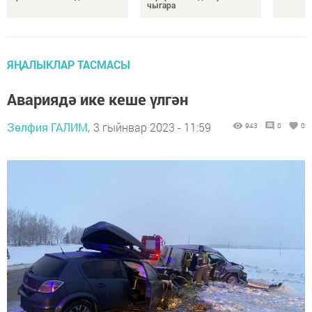
чыгара
ЯҢАЛЫКЛАР ТАСМАСЫ
Авариядә ике кеше үлгән
Зөлфия ГАЛИМ,
3 гыйнвар 2023 - 11:59
943
0
0