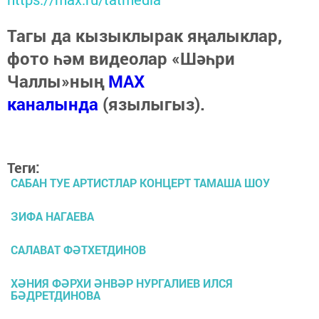
Тагы да кызыклырак яңалыклар,
фото һәм видеолар «Шәһри
Чаллы»ның
MAX
каналында
(язылыгыз).
Теги:
САБАН ТУЕ АРТИСТЛАР КОНЦЕРТ ТАМАША ШОУ
ЗИФА НАГАЕВА
САЛАВАТ ФӘТХЕТДИНОВ
ХӘНИЯ ФӘРХИ ӘНВӘР НУРГАЛИЕВ ИЛСЯ
БӘДРЕТДИНОВА