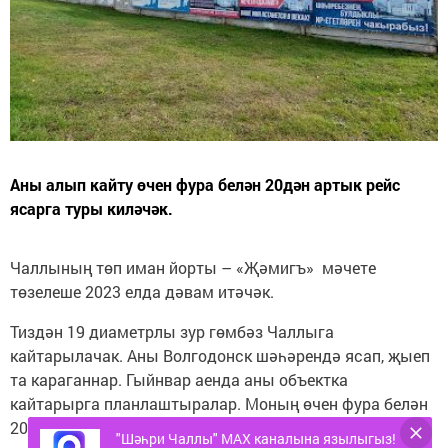
Аны алып кайту өчен фура белән 20дән артык рейс
ясарга туры киләчәк.
Чаллының төп иман йорты – «Җәмигъ» мәчете
төзелеше 2023 елда дәвам итәчәк.
Тиздән 19 диаметрлы зур гөмбәз Чаллыга
кайтарылачак. Аны Волгодонск шәһәрендә ясап, җыеп
та караганнар. Гыйнвар аенда аны объектка
кайтарырга планлаштыралар. Моның өчен фура белән
20дән артык рейс ясарга туры киләчәк.
"Шәһри Чаллы" MAX каналына язылыгыз!