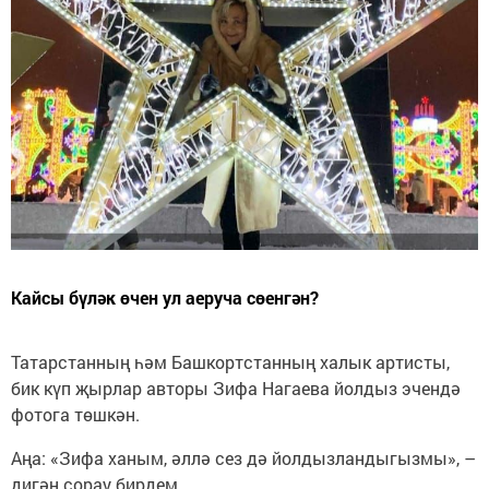
Кайсы бүләк өчен ул аеруча сөенгән?
Татарстанның һәм Башкортстанның халык артисты,
бик күп җырлар авторы Зифа Нагаева йолдыз эчендә
фотога төшкән.
Аңа: «Зифа ханым, әллә сез дә йолдызландыгызмы», –
дигән сорау бирдем.