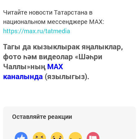
Читайте новости Татарстана в
национальном мессенджере MАХ:
https://max.ru/tatmedia
Тагы да кызыклырак яңалыклар,
фото һәм видеолар «Шәһри
Чаллы»ның
MAX
каналында
(язылыгыз).
Оставляйте реакции