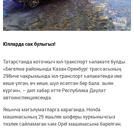
Юлларда сак булыгыз!
Татарстанда коточкыч юл-транспорт һәлакәте булды.
«Бөгелмә районында Казан-Оренбург трассасының
298нче чакрымында юл-транспорт һәлакәтендә ике
кеше үлгән, өч кеше, шул исәптән бер бала. зыян
күргән», – дип хәбәр итте Республика Дәүләт
автоинспекциясендә.
Якынча мәгълүматларга караганда, Honda
машинасының 29 яшьлек шоферы куркынычсыз
тизлек сайламаган һәм Opel машинасына бәрелгән.