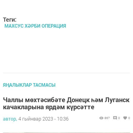
Теги:
МАХСУС ХӘРБИ ОПЕРАЦИЯ
ЯҢАЛЫКЛАР ТАСМАСЫ
Чаллы мөхтәсибәте Донецк һәм Луганск
качакларына ярдәм күрсәтте
автор,
4 гыйнвар 2023 - 10:36
867
0
0