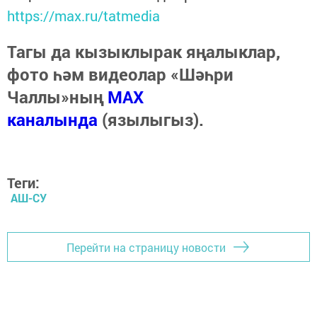
https://max.ru/tatmedia
Тагы да кызыклырак яңалыклар,
фото һәм видеолар «Шәһри
Чаллы»ның
MAX
каналында
(язылыгыз).
Теги:
АШ-СУ
Перейти на страницу новости