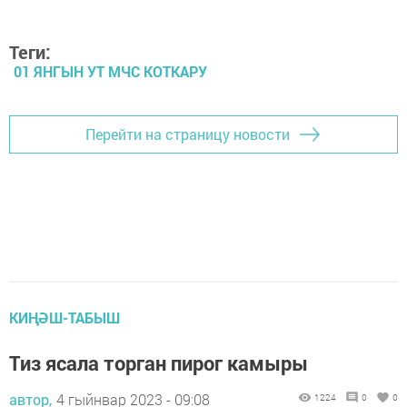
Теги:
01 ЯНГЫН УТ МЧС КОТКАРУ
Перейти на страницу новости
КИҢӘШ-ТАБЫШ
Тиз ясала торган пирог камыры
автор,
4 гыйнвар 2023 - 09:08
1224
0
0