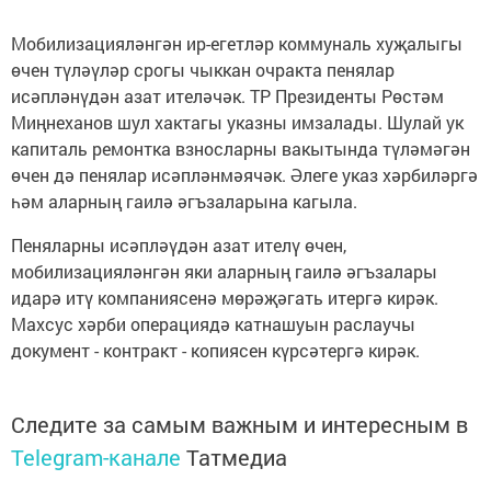
Мобилизацияләнгән ир-егетләр коммуналь хуҗалыгы
өчен түләүләр срогы чыккан очракта пенялар
исәпләнүдән азат ителәчәк. ТР Президенты Рөстәм
Миңнеханов шул хактагы указны имзалады. Шулай ук
капиталь ремонтка взносларны вакытында түләмәгән
өчен дә пенялар исәпләнмәячәк. Әлеге указ хәрбиләргә
һәм аларның гаилә әгъзаларына кагыла.
Пеняларны исәпләүдән азат ителү өчен,
мобилизацияләнгән яки аларның гаилә әгъзалары
идарә итү компаниясенә мөрәҗәгать итергә кирәк.
Махсус хәрби операциядә катнашуын раслаучы
документ - контракт - копиясен күрсәтергә кирәк.
Следите за самым важным и интересным в
Telegram-канале
Татмедиа