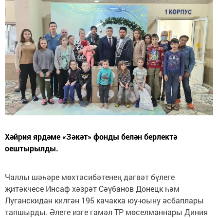
Хәйрия ярдәме «Зәкәт» фонды белән берлектә
оештырылды.
Чаллы шәһәре мөхтәсибәтенең дәгвәт бүлеге
җитәкчесе Инсаф хәзрәт Сәүбанов Донецк һәм
Луганскидан килгән 195 качакка юу-юыну әсбаплары
тапшырды. Әлеге изге гамәл ТР мөселманнары Диния