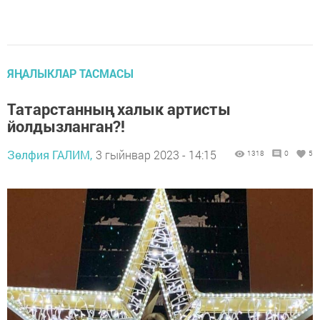
ЯҢАЛЫКЛАР ТАСМАСЫ
Татарстанның халык артисты
йолдызланган?!
Зөлфия ГАЛИМ,
3 гыйнвар 2023 - 14:15
1318
0
5