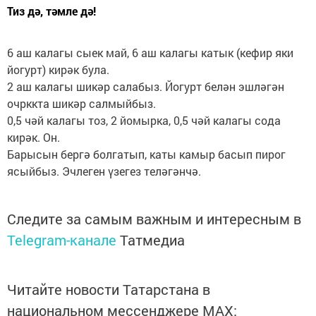
Тиз дә, тәмле дә!
6 аш калагы сыек май, 6 аш калагы катык (кефир яки
йогурт) кирәк була.
2 аш калагы шикәр салабыз. Йогурт белән эшләгән
очрккта шикәр салмыйбыз.
0,5 чәй калагы тоз, 2 йомырка, 0,5 чәй калагы сода
кирәк. Он.
Барысын бергә болгатып, каты камыр басып пирог
ясыйбыз. Эчлеген үзегез теләгәнчә.
Следите за самым важным и интересным в
Telegram-канале
Татмедиа
Читайте новости Татарстана в
национальном мессенджере MАХ: