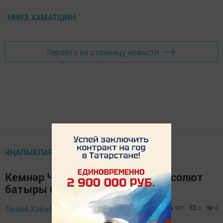
НИЯЗ ХАМАТШИН
Перейти на страницу новости
ЯҢАЛЫКЛАР ТАСМАСЫ
Кемнәр Чаллы Сабан туеның абсолют
батыры булырга тели?
13 июнь 2024 -
Лилия Хәбибҗанова,
857
0
2
09:51