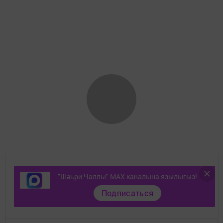
Документлар
"Шәһри Чаллы" MAX каналына язылыгыз!
Подписаться
Төрле темалар