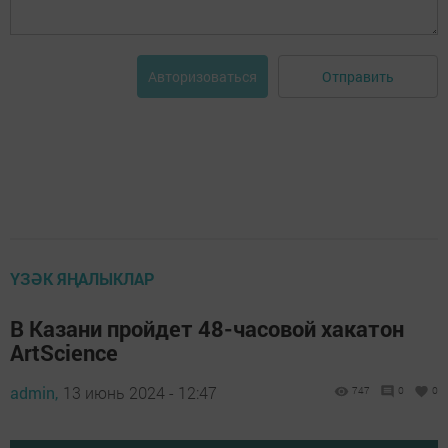
Отправить
Авторизоваться
ҮЗӘК ЯҢАЛЫКЛАР
В Казани пройдет 48-часовой хакатон
ArtScience
admin,
13 июнь 2024 - 12:47
747
0
0