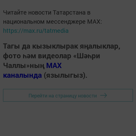
Читайте новости Татарстана в
национальном мессенджере MАХ:
https://max.ru/tatmedia
Тагы да кызыклырак яңалыклар,
фото һәм видеолар «Шәһри
Чаллы»ның
MAX
каналында
(язылыгыз).
Перейти на страницу новости