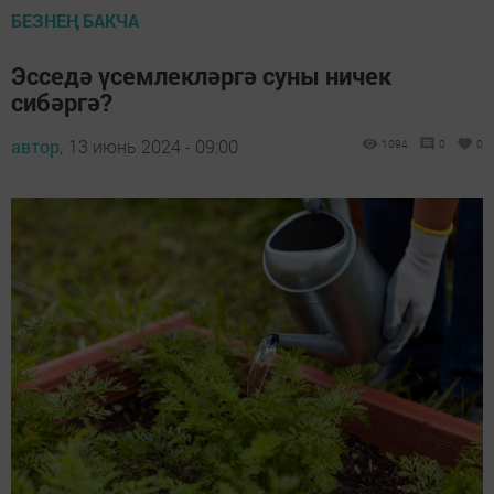
БЕЗНЕҢ БАКЧА
Эсседә үсемлекләргә суны ничек
сибәргә?
автор,
13 июнь 2024 - 09:00
1094
0
0