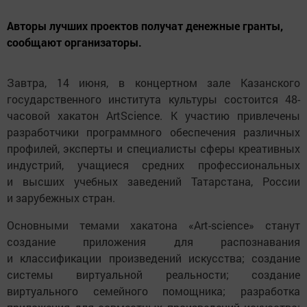
Авторы лучших проектов получат денежные гранты,
сообщают организаторы.
Завтра, 14 июня, в концертном зале Казанского
государственного института культуры состоится 48-
часовой хакатон ArtScience. К участию привлечены
разработчики программного обеспечения различных
профилей, эксперты и специалисты сферы креативных
индустрий, учащиеся средних профессиональных
и высших учебных заведений Татарстана, России
и зарубежных стран.
Основными темами хакатона «Art-science» станут
создание приложения для распознавания
и классификации произведений искусства; создание
системы виртуальной реальности; создание
виртуального семейного помощника; разработка