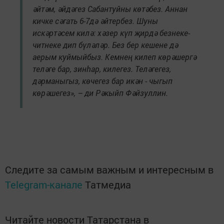
әйтәм, әйдәгез Сабантуйны көтәбез. Аннан
кичке сәгать 6-7дә әйтербез. Шуны
искәртәсем килә: хәзер күп җирдә безнеке-
читнеке дип бүләләр. Без бер кешене дә
аерым куймыйбыз. Кемнең килеп көрәшергә
теләге бар, зинһар, килегез. Теләгегез,
дәрманыгыз, көчегез бар икән - чыгып
көрәшегез», – ди Рәкыйп Фәйзуллин.
Следите за самым важным и интересным в
Telegram-канале
Татмедиа
Читайте новости Татарстана в