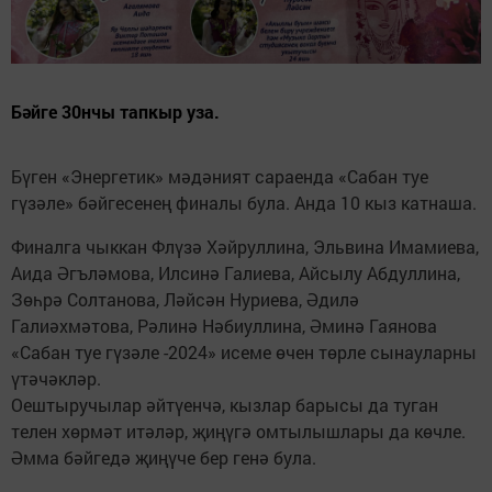
Бәйге 30нчы тапкыр уза.
Бүген «Энергетик» мәдәният сараенда «Сабан туе
гүзәле» бәйгесенең финалы була. Анда 10 кыз катнаша.
Финалга чыккан Флүзә Хәйруллина, Эльвина Имамиева,
Аида Әгъләмова, Илсинә Галиева, Айсылу Абдуллина,
Зөһрә Солтанова, Ләйсән Нуриева, Әдилә
Галиәхмәтова, Рәлинә Нәбиуллина, Әминә Гаянова
«Сабан туе гүзәле -2024» исеме өчен төрле сынауларны
үтәчәкләр.
Оештыручылар әйтүенчә, кызлар барысы да туган
телен хөрмәт итәләр, җиңүгә омтылышлары да көчле.
Әмма бәйгедә җиңүче бер генә була.