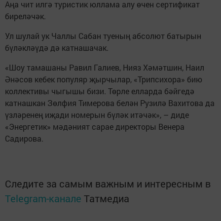
Аңа чит илгә туристик юллама алу өчен сертификат
биреләчәк.
Ул шулай ук Чаллы Сабан туеның абсолют батырын
бүләкләүдә дә катнашачак.
«Шоу тамашаны Равил Галиев, Нияз Хәмәтшин, Наил
Әнәсов кебек популяр җырчылар, «Трипсихора» бию
коллективы чыгышы бизи. Төрле елларда бәйгедә
катнашкан Зөлфия Тимерова белән Рузилә Вахитова да
үзләренең иҗади номерын бүләк итәчәк», – диде
«Энергетик» мәдәният сарае директоры Венера
Садирова.
Следите за самым важным и интересным в
Telegram-канале
Татмедиа