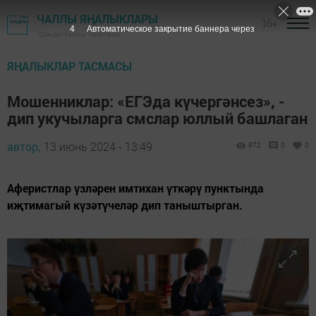
ЧАЛЛЫ ЯҢАЛЫКЛАРЫ
16+
3
Автоматическое закрытие баннера через
"Шәһри Чаллы" газетасы
ЯҢАЛЫКЛАР ТАСМАСЫ
Мошенниклар: «ЕГЭда күчергәнсез», -
дип укучыларга смслар юллый башлаган
автор,
13 июнь 2024 - 13:49
972
0
0
Аферистлар үзләрен имтихан үткәрү пунктында
иҗтимагый күзәтүчеләр дип таныштырган.