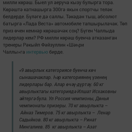
милли көрәш. Быел ул аеруча кызу булырга тора.
Көрәштә катнашырга 300гә якын спортчы теләк
белдерде. Бүләге дә саллы. Тәкәдән тыш, абсолют
батырга «Лада Веста» автомобиле тапшырылачак. Төп
приз өчен кемнәр көрәшәчәк соң? Бүген Чаллыда
лидерлар кем? РФ милли көрәш буенча атказанган
тренеры Рәкыйп Фәйзуллин «Шәһри
Чаллы»га
интервью
бирде.
«9 авырлык категориясе буенча көч
сынашачаклар. Һәр категориянең үзенең
лидерлары бар. Алар өчәү-дүртәү. 60 кг
авырлыктагы категориядә Илшат Исхаковны
әйтергә була. Ул Россия чемпионы, Дөнья
чемпионаты призеры. 70 кг авырлыкта –
Айназ Тимеров. 75 кг авырлыкта – Ленар
Садыйков. 80 кг авырлыкта – Ринат
Мингалиев. 85 кг авырлыкта – Азат