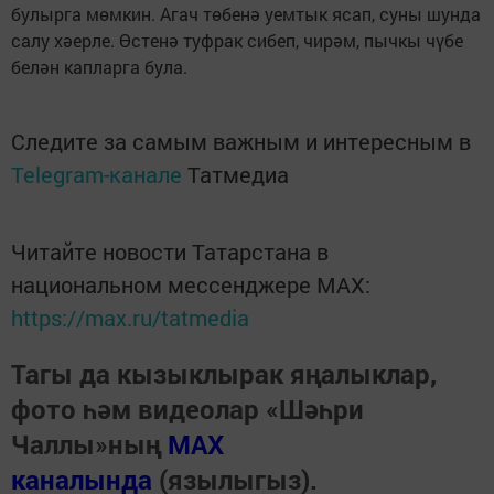
булырга мөмкин. Агач төбенә уемтык ясап, суны шунда
салу хәерле. Өстенә туфрак сибеп, чирәм, пычкы чүбе
белән капларга була.
Следите за самым важным и интересным в
Telegram-канале
Татмедиа
Читайте новости Татарстана в
национальном мессенджере MАХ:
https://max.ru/tatmedia
Тагы да кызыклырак яңалыклар,
фото һәм видеолар «Шәһри
Чаллы»ның
MAX
каналында
(язылыгыз).