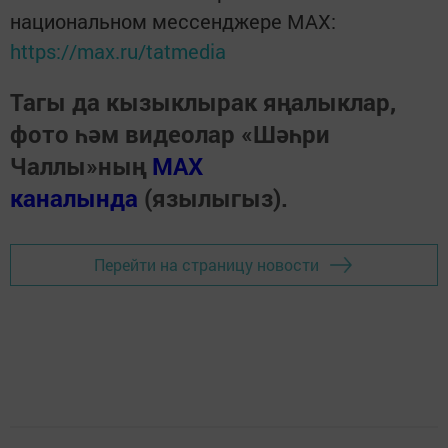
национальном мессенджере MАХ:
https://max.ru/tatmedia
Тагы да кызыклырак яңалыклар,
фото һәм видеолар «Шәһри
Чаллы»ның
MAX
каналында
(язылыгыз).
Перейти на страницу новости