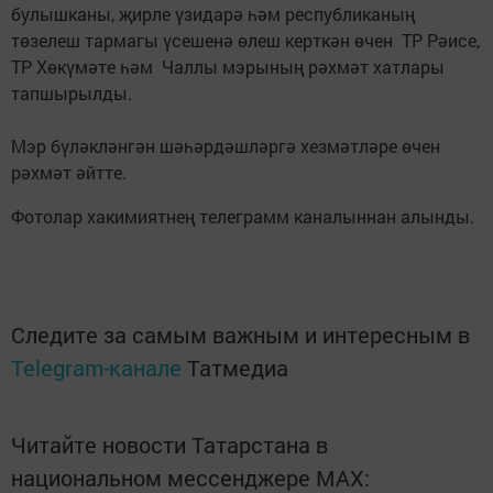
булышканы, җирле үзидарә һәм республиканың
төзелеш тармагы үсешенә өлеш керткән өчен ТР Рәисе,
ТР Хөкүмәте һәм Чаллы мэрының рәхмәт хатлары
тапшырылды.
Мэр бүләкләнгән шәһәрдәшләргә хезмәтләре өчен
рәхмәт әйтте.
Фотолар хакимиятнең телеграмм каналыннан алынды.
Следите за самым важным и интересным в
Telegram-канале
Татмедиа
Читайте новости Татарстана в
национальном мессенджере MАХ: