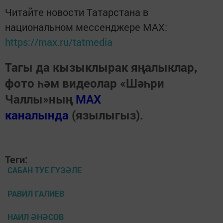
Читайте новости Татарстана в
национальном мессенджере MАХ:
https://max.ru/tatmedia
Тагы да кызыклырак яңалыклар,
фото һәм видеолар «Шәһри
Чаллы»ның
MAX
каналында
(язылыгыз).
Теги:
САБАН ТУЕ ГҮЗӘЛЕ
РАВИЛ ГАЛИЕВ
НАИЛ ӘНӘСОВ