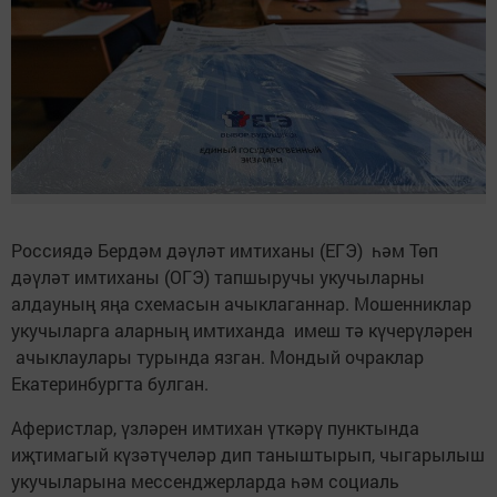
Россиядә Бердәм дәүләт имтиханы (ЕГЭ) һәм Төп
дәүләт имтиханы (ОГЭ) тапшыручы укучыларны
алдауның яңа схемасын ачыклаганнар. Мошенниклар
укучыларга аларның имтиханда имеш тә күчерүләрен
ачыклаулары турында язган. Мондый очраклар
Екатеринбургта булган.
Аферистлар, үзләрен имтихан үткәрү пунктында
иҗтимагый күзәтүчеләр дип таныштырып, чыгарылыш
укучыларына мессенджерларда һәм социаль