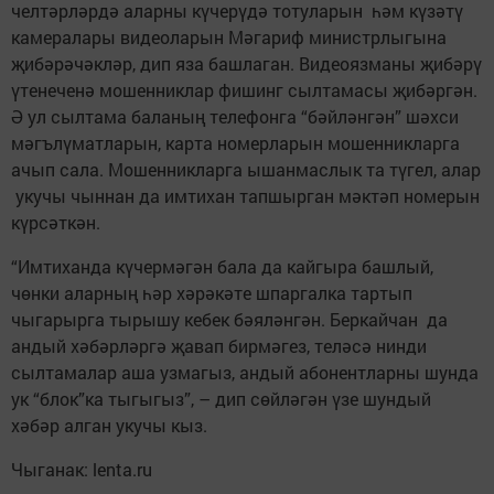
челтәрләрдә аларны күчерүдә тотуларын һәм күзәтү
камералары видеоларын Мәгариф министрлыгына
җибәрәчәкләр, дип яза башлаган. Видеоязманы җибәрү
үтенеченә мошенниклар фишинг сылтамасы җибәргән.
Ә ул сылтама баланың телефонга “бәйләнгән” шәхси
мәгълүматларын, карта номерларын мошенникларга
ачып сала. Мошенникларга ышанмаслык та түгел, алар
укучы чыннан да имтихан тапшырган мәктәп номерын
күрсәткән.
“Имтиханда күчермәгән бала да кайгыра башлый,
чөнки аларның һәр хәрәкәте шпаргалка тартып
чыгарырга тырышу кебек бәяләнгән. Беркайчан да
андый хәбәрләргә җавап бирмәгез, теләсә нинди
сылтамалар аша узмагыз, андый абонентларны шунда
ук “блок”ка тыгыгыз”, – дип сөйләгән үзе шундый
хәбәр алган укучы кыз.
Чыганак: lenta.ru