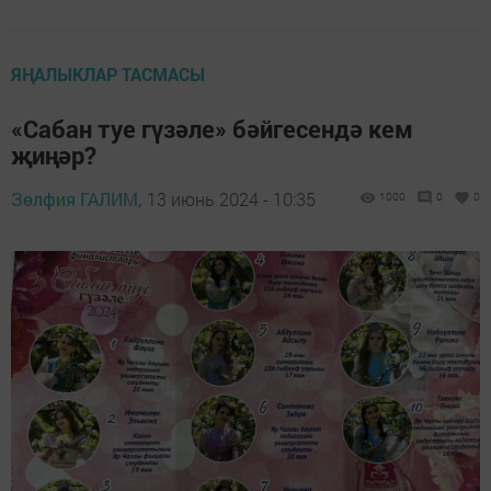
ЯҢАЛЫКЛАР ТАСМАСЫ
«Сабан туе гүзәле» бәйгесендә кем
җиңәр?
Зөлфия ГАЛИМ,
13 июнь 2024 - 10:35
1000
0
0