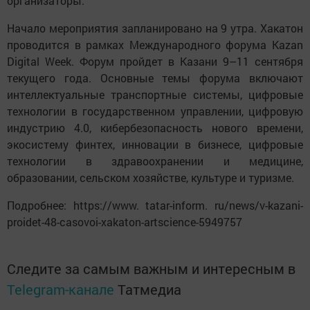
организаторы.
Начало мероприятия запланировано на 9 утра. Хакатон
проводится в рамках Международного форума Kazan
Digital Week. Форум пройдет в Казани 9–11 сентября
текущего года. Основные темы форума включают
интеллектуальные транспортные системы, цифровые
технологии в государственном управлении, цифровую
индустрию 4.0, кибербезопасность нового времени,
экосистему финтех, инновации в бизнесе, цифровые
технологии в здравоохранении и медицине,
образовании, сельском хозяйстве, культуре и туризме.
Подробнее: https://www. tatar-inform. ru/news/v-kazani-
proidet-48-casovoi-xakaton-artscience-5949757
Следите за самым важным и интересным в
Telegram-канале
Татмедиа