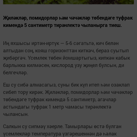
Җиләкләр, помидорлар һәм чәчәкләр төбендәге туфрак
кимендә 5 сантиметр тирәнлектә чыланырга тиеш.
Иң яхшысы иртән-иртүк — 5-6 сәгатьтә, кич белән
алтыдан соң, кояш горизонттан киткәч, бераз суытып
җибәргәч. Үсемлек төбен йомшартыгыз, кипкән кабык
барлыкка килмәсен, кислород узу җиңел булсын, ди
белгечләр.
Еш су сибә алмасагыз, суны бик күп итеп һәм озаклап
сибеп тору кирәк. Җиләкләр, помидорлар һәм чәчәкләр
төбендәге туфрак кимендә 5 сантиметр, агачлар
астындагы туфрак 1 метр чамасы тирәнлектә
чылансын.
Салкын су сипмәү хәерле. Тамырлары өстә булган
үсемлекләр температура үзгәрешеннән дә һәлак