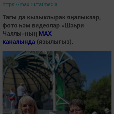
https://max.ru/tatmedia
Тагы да кызыклырак яңалыклар,
фото һәм видеолар «Шәһри
Чаллы»ның
MAX
каналында
(язылыгыз).