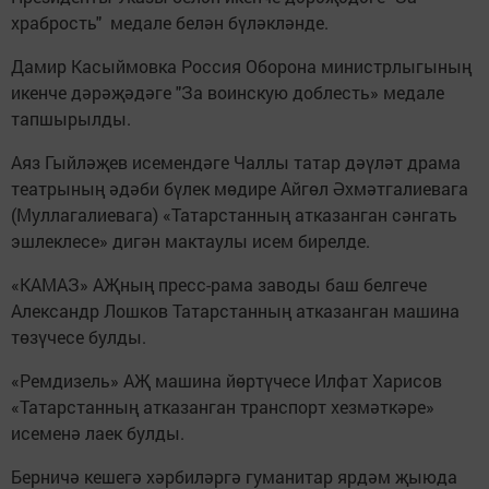
храбрость" медале белән бүләкләнде.
Дамир Касыймовка Россия Оборона министрлыгының
икенче дәрәҗәдәге "За воинскую доблесть» медале
тапшырылды.
Аяз Гыйләҗев исемендәге Чаллы татар дәүләт драма
театрының әдәби бүлек мөдире Айгөл Әхмәтгалиевага
(Муллагалиевага) «Татарстанның атказанган сәнгать
эшлеклесе» дигән мактаулы исем бирелде.
«КАМАЗ» АҖның пресс-рама заводы баш белгече
Александр Лошков Татарстанның атказанган машина
төзүчесе булды.
«Ремдизель» АҖ машина йөртүчесе Илфат Харисов
«Татарстанның атказанган транспорт хезмәткәре»
исеменә лаек булды.
Берничә кешегә хәрбиләргә гуманитар ярдәм җыюда