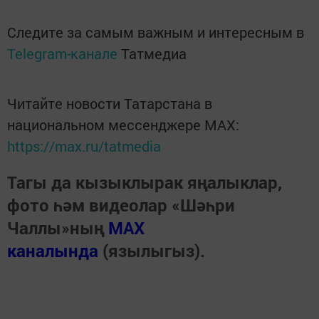
Следите за самым важным и интересным в
Telegram-канале
Татмедиа
Читайте новости Татарстана в
национальном мессенджере MАХ:
https://max.ru/tatmedia
Тагы да кызыклырак яңалыклар,
фото һәм видеолар «Шәһри
Чаллы»ның
MAX
каналында
(язылыгыз).