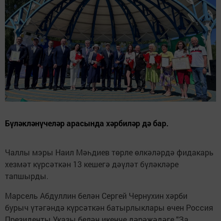
Бүләкләнүчеләр арасында хәрбиләр дә бар.
Чаллы мэры Наил Мәһдиев төрле өлкәләрдә фидакарь
хезмәт күрсәткән 13 кешегә дәүләт бүләкләре
тапшырды.
Марсель Абдуллин белән Сергей Чернухин хәрби
бурыч үтәгәндә күрсәткән батырлыклары өчен Россия
Президенты Указы белән икенче дәрәҗәдәге "За