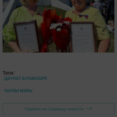
Теги:
ДӘҮЛӘТ БҮЛӘКЛӘРЕ
ЧАЛЛЫ МЭРЫ
Перейти на страницу новости