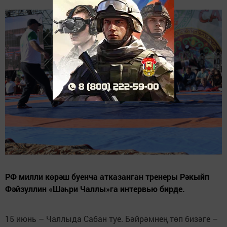
РФ милли көрәш буенча атказанган тренеры Рәкыйп
Фәйзуллин «Шәһри Чаллы»га интервью бирде.
15 июнь – Чаллыда Сабан туе. Бәйрәмнең төп бизәге –