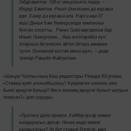
Габдрәшитов. 100 кг авырлыкта лидер –
Илдар Хәмитов. Ренат Әхмәтшин да көрәшә
иде. Хәзер дә көрәшә ала. Нәрсә аңа 37
яшь! Дөнья һәм Универсиада чемпионы
булган спортчы. Рәнис Гыйләҗетдинов бар,
Ильяс Газизуллин... Яшь егетләребез күп.
Аларның бөтенесен әйтеп бетерү мөмкин
түгел. Основной костяк менә шул», – диде
тренер Рәкыйп Фәйзуллин.
«Шәһри Чаллы»ның баш редакторы Резидә Юсупова:
«Ставка куеп алмыйбызмы? Күңелегез сизәме, кем
быел җиңүче булыр? Яисә кемнең җиңүче булып калуын
телисез?» дип сорады.
«Прогноз дело кривое. Кайберәүләр кемне
калдырасыз диләр. Ничек инде кемне
калдырасыз? Ул бит ставка! Егетләр, мин