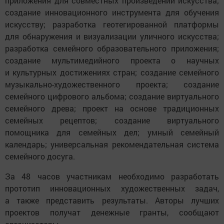
приложения для совместных произведений искусства;
создание инновационного инструмента для обучения
искусству; разработка геотегированной платформы
для обнаружения и визуализации уличного искусства;
разработка семейного образовательного приложения;
создание мультимедийного проекта о научных
и культурных достижениях стран; создание семейного
музыкально-художественного проекта; создание
семейного цифрового альбома; создание виртуального
семейного древа; проект на основе традиционных
семейных рецептов; создание виртуального
помощника для семейных дел; умный семейный
календарь; универсальная рекомендательная система
семейного досуга.
За 48 часов участникам необходимо разработать
прототип инновационных художественных задач,
а также представить результаты. Авторы лучших
проектов получат денежные гранты, сообщают