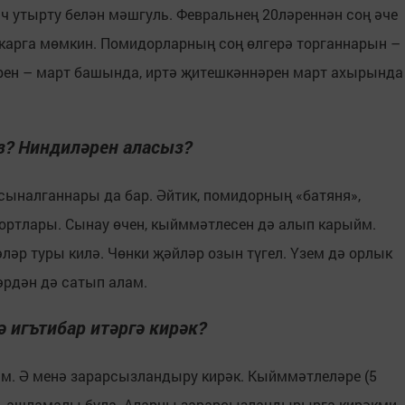
ыч утырту белән мәшгуль. Февральнең 20ләреннән соң әче
арга мөмкин. Помидорларның соң өлгерә торганнарын –
әрен – март башында, иртә җитешкәннәрен март ахырында
з? Ниндиләрен аласыз?
н сыналганнары да бар. Әйтик, помидорның «батяня»,
сортлары. Сынау өчен, кыйммәтлесен дә алып карыйм.
ләр туры килә. Чөнки җәйләр озын түгел. Үзем дә орлык
әрдән дә сатып алам.
 игътибар итәргә кирәк?
им. Ә менә зарарсызландыру кирәк. Кыйммәтлеләре (5
ән, ашламалы була. Аларны зарарсызландырырга кирәкми.