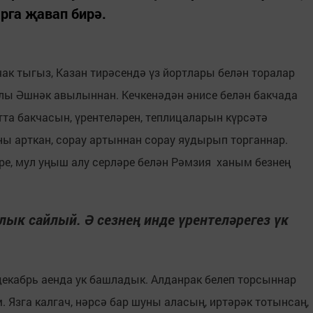
рга җавап бирә.
к тыгыз, Казан тирәсендә үз йортлары белән торалар
лы Әшнәк авылыннан. Кечкенәдән әнисе белән бакчада
тта бакчасын, үрентеләрен, теплицаларын күрсәтә
ны арткан, сорау артыннан сорау яудырып торганнар.
е, мул уңыш алу серләре белән Рәмзия ханым безнең
рлык сайлый. Ә сезнең инде үрентеләрегез үк
декабрь аенда ук башладык. Алданрак белеп торсыннар
 Язга калгач, нәрсә бар шуны аласың, иртәрәк тотынсаң,