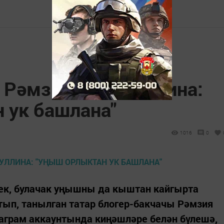
 Рәмзия Әхмәдуллина:
 ук башлана"
1016
0
ек, булачак уңышны да кыштан кайгырта
тып, танылган татар блогер-бакчачы Рәмзия
таграм аккаунтында киңәшләре белән бүлешә,