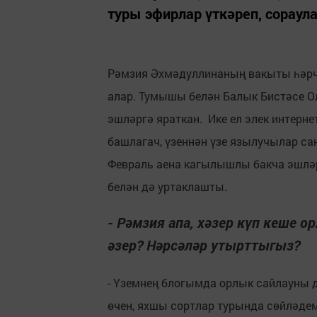
туры эфирлар үткәреп, сораула
Рәмзия Әхмәдуллинаның вакыты һәрча
алар. Тумышы белән Балык Бистәсе О
эшләргә яраткан. Ике ел элек интерне
башлагач, үзеннән үзе язылучылар са
Февраль аена кагылышлы бакча эшләр
белән дә уртаклашты.
- Рәмзия апа, хәзер күп кеше о
әзер? Нәрсәләр утырттыгыз?
- Үземнең блогымда орлык сайлауны 
өчен, яхшы сортлар турында сөйләдем.