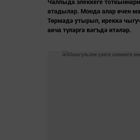
Чаллыда элеккеге тоткыннар
атадылар. Монда алар өчен ма
Төрмәдә утырып, иреккә чыгуч
акча түләргә вәгъдә итәләр.