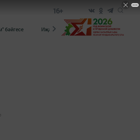
16+
" бәйгесе
Иҗат
Реклама
Онлайн язы
0