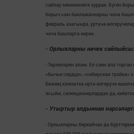
сайлау мөмкинлеге зуррак. Бүген бор
борыч һәм баклажаннарны чәчә башлк
февраль азагында, уртача өлгерүчел
чәчә башларга кирәк.
- Орлыкларны ничек сайлыйсы
- Төрлеләрен алам. Ел саен ала торга
«бычье сердце», «сибирская тройка» 
Безнең климатка иртә өлгерүче яшелчә
ясыйм, селекционерлардан да, кибетл
- Утыртыр алдыннан нәрсәләргә
- Орлыкларны беркайчан да бүрттерм
данәсе 100-200 сум) инде эшкәртелг