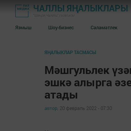
ЧАЛЛЫ ЯҢАЛЫКЛАРЫ
"Шәһри Чаллы" газетасы
Язмыш
Шоу-бизнес
Сәламәтлек
ЯҢАЛЫКЛАР ТАСМАСЫ
Мәшгульлек үзә
эшкә алырга әз
атады
автор,
20 февраль 2022 - 07:30