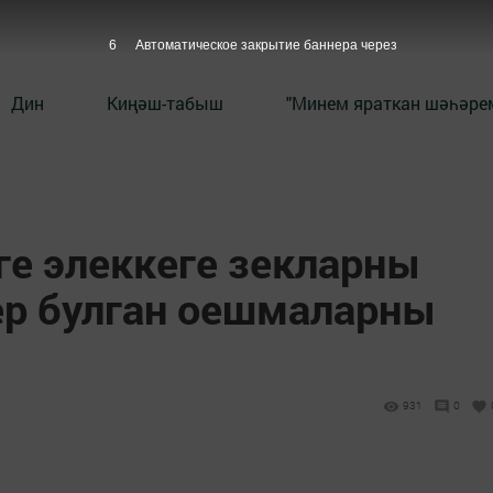
5
Автоматическое закрытие баннера через
Дин
Киңәш-табыш
"Минем яраткан шәһәрем
ге элеккеге зекларны
ер булган оешмаларны
931
0