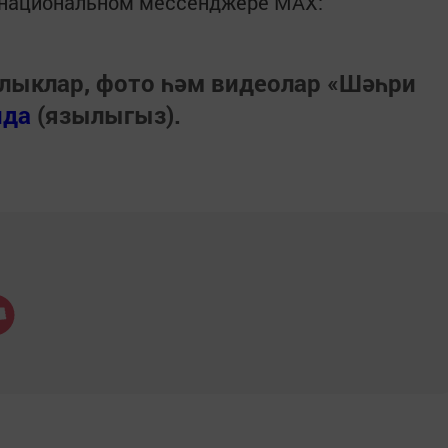
в национальном мессенджере MАХ:
лыклар, фото һәм видеолар «Шәһри
нда
(язылыгыз).