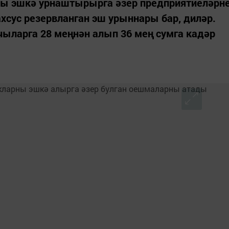
ны эшкә урнаштырырга әзер предприятиеләрн
хсус резервланган эш урыннары бар, диләр.
ыларга 28 меңнән алып 36 мең сумга кадәр