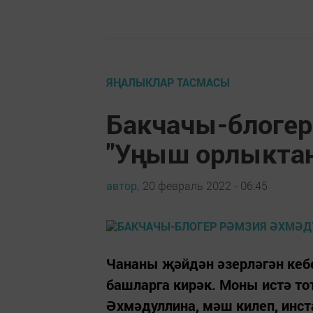
ЯҢАЛЫКЛАР ТАСМАСЫ
Бакчачы-блогер
"Уңыш орлыктан
автор,
20 февраль 2022 - 06:45
Чананы җәйдән әзерләгән кеб
башларга кирәк. Моны истә то
Әхмәдуллина, мәш килеп, инс