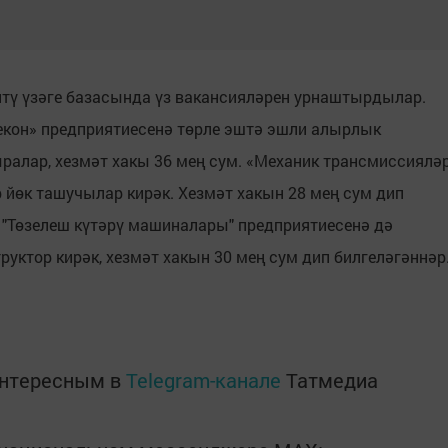
тү үзәге базасында үз вакансияләрен урнаштырдылар.
Бекон» предприятиесенә төрле эштә эшли алырлык
ралар, хезмәт хакы 36 мең сум. «Механик трансмиссиялә
өк ташучылар кирәк. Хезмәт хакын 28 мең сум дип
 "Төзелеш күтәрү машиналары" предприятиесенә дә
руктор кирәк, хезмәт хакын 30 мең сум дип билгеләгәннәр
интересным в
Telegram-канале
Татмедиа