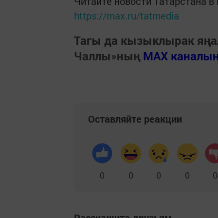
Читайте новости Татарстана 
https://max.ru/tatmedia
Тагы да кызыклырак яңа
Чаллы»ның
MAX каналы
Оставляйте реакции
0
0
0
0
0
Расскажите друзьям