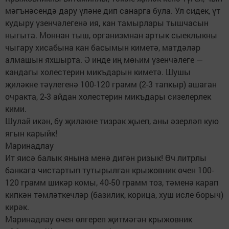
мәгънәсендә дару үләне дип санарга була. Ул сидек, үт
кудыру үзенчәлегенә ия, кан тамырлары тышчасын
ныгыта. Моннан тыш, организмнан артык сыеклыкны
чыгару хисабына кан басымын киметә, матдәләр
алмашын яхшырта. Ә инде иң мөһим үзенчәлеге —
кандагы холестерин микъдарын киметә. Шушы
җиләкне тәүлегенә 100-120 грамм (2-3 тапкыр) ашаган
очракта, 2-3 айдан холестерин микъдары сизелерлек
кими.
Шулай икән, бу җиләкне тизрәк җыеп, аны әзерләп кую
ягын карыйк!
Маринадлау
Ит яисә балык янына менә дигән ризык! Өч литрлы
банкага чистартып тутырылган крыжовник өчен 100-
120 грамм шикәр комы, 40-50 грамм тоз, тәменә карап
кипкән тәмләткечләр (базилик, корица, хуш исле борыч)
кирәк.
Маринадлау өчен өлгереп җитмәгән крыжовник