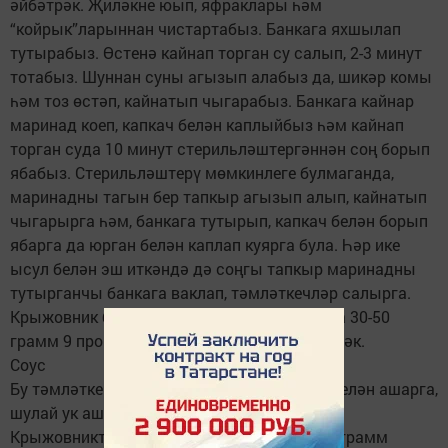
әйбәтрәк. Җиләкне юып, яфраклары һәм
“койрык”ларыннан чистартабыз. Банкага яхшылап
тутырабыз. Өстенә кайнап торган су салып, 2-3 минут
тотабыз. Шуннан суны агызып алабыз да, шикәр комы
һәм тоз өстәп, кайнатып чыгарабыз. Банкага кайнар
маринад коеп, капкач белән каплыйбыз һәм кайнап
торган суда 10 минут стерильләштергәннән соң борып
ябабыз. Стерильләштерү мөмкинлеге булмаганда,
маринадны тагын бер тапкыр агызып алып, кайнатып
чыгарырга һәм, банкага тутырып, капкач белән борып
ябарга да юрган белән каплап куярга була. Һәр ике
ысул белән эш иткәндә дә соңгы тапкыр маринадны
тутырганчы банкага ваклап, тәмләткечләр салырга.
Крыжовник бик баллы булганда, маринадка 30-50
грамм 9 процентлы аш серкәсе өстәргә кирәк.
Соус
Бу тәмләткечне ит һәм балык ризыклары белән ашарга,
шулай ук ашка салырга була.
Крыжовниктан 1 литр әзер пюрега 200-300 грамм