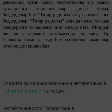
дәвамында туган җылы энергетиканы әле озакка
суздырырга тырышачаклар дигән фикер
белдерделәр һәм “Татар радиосы”на үз рәхмәтләрен
белдерделәр. “Татар радиосы” алда да чаллы халкын
сөендерергә тырышачак дип вәгъдә итте. Мондый
ике яклы аралашу нәтиҗәсендә киләчәктә Яр
Чаллыны тагын да зур һәм сыйфатлы тамашалар
көтәчәк дип ышанабыз.
Следите за самым важным и интересным в
Telegram-канале
Татмедиа
Читайте новости Татарстана в