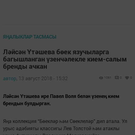
ЯҢАЛЫКЛАР ТАСМАСЫ
Ләйсән Үтәшева бөек язучыларга
багышланган үзенчәлекле кием-салым
бренды ачкан
автор,
13 август 2018 - 15:32
1061
0
0
Ләйсән Үтәшева ире Павел Воля белән үзенең кием
брендын булдырган.
Яңа коллекция “Бөекләр һәм Сөеклеләр” дип атала. Ул
урыс әдәбияты классигы Лев Толстой һәм атаклы