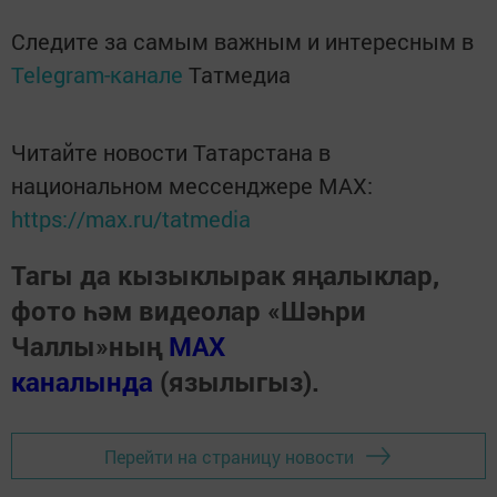
Следите за самым важным и интересным в
Telegram-канале
Татмедиа
Читайте новости Татарстана в
национальном мессенджере MАХ:
https://max.ru/tatmedia
Тагы да кызыклырак яңалыклар,
фото һәм видеолар «Шәһри
Чаллы»ның
MAX
каналында
(язылыгыз).
Перейти на страницу новости