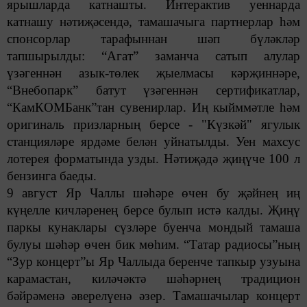
ярышларда катнашты. Интерактив уеннарда
катнашу нәтиҗәсендә, тамашачыга партнерлар һәм
спонсорлар тарафыннан шәп бүләкләр
тапшырылды: “Агат” заманча сатып алулар
үзәгеннән азык-төлек җыелмасы кәрҗиннәре,
“Внебопарк” батут үзәгеннән сертификатлар,
“КамКОМБанк”тан сувенирлар. Иң кыйммәтле һәм
оригиналь призларның берсе - "Күзкәй" ягулык
станцияләре ярдәме белән уйнатылды. Уен махсус
лотерея форматында узды. Нәтиҗәдә җиңүче 100 л
бензинга баеды.
9 август Яр Чаллы шәһәре өчен бу җәйнең иң
күңелле кичләренең берсе булып истә калды. Җиңү
паркы кунаклары сүзләре буенча мондый тамаша
булуы шәһәр өчен бик мөһим. “Татар радиосы”ның
“Зур концерт”ы Яр Чаллыда беренче тапкыр узуына
карамастан, киләчәктә шәһәрнең традицион
бәйрәменә әверелүенә әзер. Тамашачылар концерт