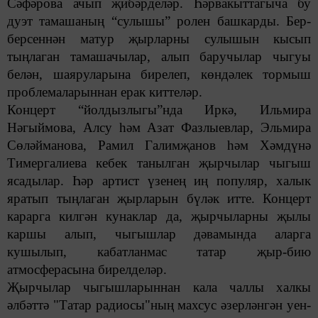
Сәфәрова ачып җибәрделәр. Һәрвакыттагыча бу
дуэт тамашаның “сулышы” ролен башкарды. Бер-
берсеннән матур җырларны сулышын кысып
тыңлаган тамашачылар, алып баручылар чыгуы
белән, шаяруларына бирелеп, көндәлек тормыш
проблемаларыннан ерак киттеләр.
Концерт “йолдызлыгы”нда Иркә, Ильмира
Нәгыймова, Алсу һәм Азат Фазлыевлар, Эльмира
Сөләйманова, Рамил Галимҗанов һәм Хәмдүнә
Тимергалиева кебек танылган җырчылар чыгыш
ясадылар. Һәр артист үзенең иң популяр, халык
яратып тыңлаган җырларын бүләк итте.
Концерт
карарга килгән кунаклар да, җырчыларны җылы
каршы алып, чыгышлар дәвамында аларга
кушылып, кабатланмас татар җыр-бию
атмосферасына бирелделәр.
Җырчылар чыгышларыннан кала чаллы халкы
әлбәттә "Татар радиосы"ның махсус әзерләнгән уен-