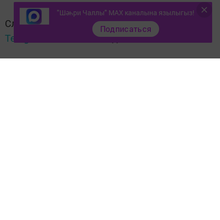
"Шәһри Чаллы" MAX каналына язылыгыз!
Следите за самым важным и интересным в
Подписаться
Telegram-канале
Татмедиа
Читайте новости Татарстана в
национальном мессенджере MАХ:
https://max.ru/tatmedia
Тагы да кызыклырак яңалыклар,
фото һәм видеолар «Шәһри
Чаллы»ның
MAX
каналында
(язылыгыз).
Перейти на страницу новости