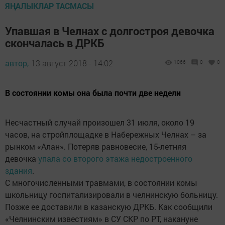
ЯҢАЛЫКЛАР ТАСМАСЫ
Упавшая в Челнах с долгостроя девочка
скончалась в ДРКБ
автор,
13 август 2018 - 14:02
1066
0
0
В состоянии комы она была почти две недели
Несчастный случай произошел 31 июля, около 19
часов, на стройплощадке в Набережных Челнах – за
рынком «Алан». Потеряв равновесие, 15-летняя
девочка
упала со второго этажа недостроенного
здания
.
С многочисленными травмами, в состоянии комы
школьницу госпитализировали в челнинскую больницу.
Позже ее доставили в казанскую ДРКБ. Как сообщили
«Челнинским известиям» в СУ СКР по РТ, накануне