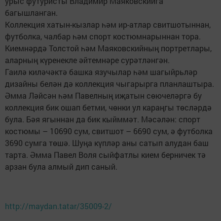
урыс футуристы Владимир Маяковскийга
багышланган.
Коллекция хатын-кызлар һәм ир-атлар свитшотыннан,
футболка, чалбар һәм спорт костюмнарыннан тора.
Киемнәрдә Толстой һәм Маяковскийның портретлары,
аларның күренекле әйтемнәре сурәтләнгән.
Гаилә киләчәктә башка язучылар һәм шагыйрьләр
дизайны белән дә коллекция чыгарырга планлаштыра.
Әмма Ләйсән һәм Павелның иҗатын сөючеләргә бу
коллекция бик ошап бетми, чөнки ул караңгы төсләрдә
була. Бәя ягыннан да бик кыйммәт. Мәсәлән: спорт
костюмы – 10690 сум, свитшот – 6690 сум, ә футболка
3690 сумга төшә. Шуңа күпләр аны сатып алудан баш
тарта. Әмма Павел Воля сыйфатлы кием берничек тә
арзан була алмый дип саный.
http://maydan.tatar/35009-2/