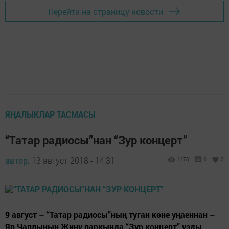
Перейти на страницу новости
ЯҢАЛЫКЛАР ТАСМАСЫ
“Татар радиосы”нан “Зур концерт”
автор,
13 август 2018 - 14:31
1178
0
0
9 август – “Татар радиосы”ның туган көне уңаеннан –
Яр Чаллының Җиңү паркында “Зур концерт” узды.