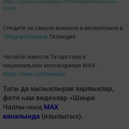
https://kiziltan.ru/poleznoe/12948-kryzhovnik-daru-lne-
d.html
Следите за самым важным и интересным в
Telegram-канале
Татмедиа
Читайте новости Татарстана в
национальном мессенджере MАХ:
https://max.ru/tatmedia
Тагы да кызыклырак яңалыклар,
фото һәм видеолар «Шәһри
Чаллы»ның
MAX
каналында
(язылыгыз).