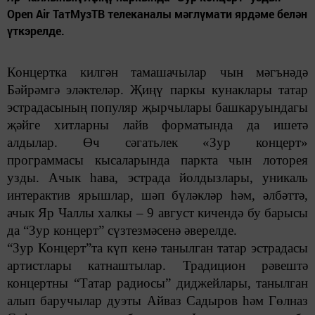
Open Air ТатМузТВ телеканалы мәглүмати ярдәме белән
үткэрелде.
Концертка килгән тамашачылар чын мәгънәдә
Бәйрәмгә эләктеләр. Җиңү паркы кунаклары татар
эстрадасының популяр җырчылары башкаруындагы
җәйге хитларны лайв форматында да ишетә
алдылар. Өч сәгат
ьлек «Зур концерт»
программасы
кысаларында паркта чын лоторея
узды. Ачык һава, эстрада йолдызлары, уникаль
интерактив ярышлар, шәп бүләкләр һәм, әлбәттә,
ачык Яр Чаллы халкы – 9 август кичендә бу барысы
да “Зур концерт” сүзтезмәсенә әверелде.
“
Зур Концерт
”
та
күп кенә танылган татар эстрадасы
артистлары катнаштылар. Традицион рәвештә
концертны “Татар радиосы” диджейлары, танылган
алып баручылар дуэты Айваз Садыров һәм Гөлназ