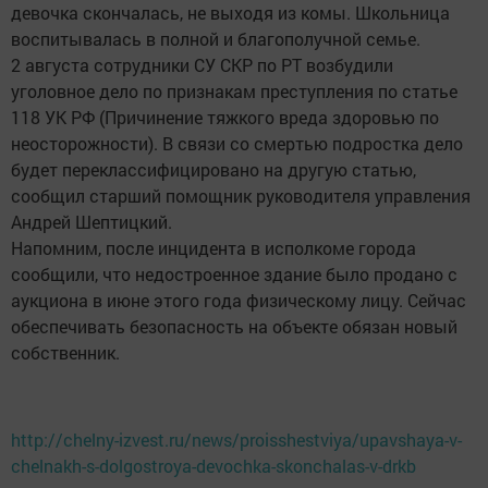
девочка скончалась, не выходя из комы. Школьница
воспитывалась в полной и благополучной семье.
2 августа сотрудники СУ СКР по РТ возбудили
уголовное дело по признакам преступления по статье
118 УК РФ (Причинение тяжкого вреда здоровью по
неосторожности). В связи со смертью подростка дело
будет переклассифицировано на другую статью,
сообщил старший помощник руководителя управления
Андрей Шептицкий.
Напомним, после инцидента в исполкоме города
сообщили, что недостроенное здание было продано с
аукциона в июне этого года физическому лицу. Сейчас
обеспечивать безопасность на объекте обязан новый
собственник.
http://chelny-izvest.ru/news/proisshestviya/upavshaya-v-
chelnakh-s-dolgostroya-devochka-skonchalas-v-drkb