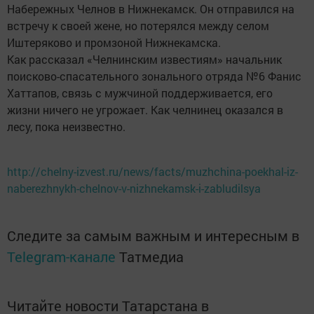
Набережных Челнов в Нижнекамск. Он отправился на
встречу к своей жене, но потерялся между селом
Иштеряково и промзоной Нижнекамска.
Как рассказал «Челнинским известиям» начальник
поисково-спасательного зонального отряда №6 Фанис
Хаттапов, связь с мужчиной поддерживается, его
жизни ничего не угрожает. Как челнинец оказался в
лесу, пока неизвестно.
http://chelny-izvest.ru/news/facts/muzhchina-poekhal-iz-
naberezhnykh-chelnov-v-nizhnekamsk-i-zabludilsya
Следите за самым важным и интересным в
Telegram-канале
Татмедиа
Читайте новости Татарстана в