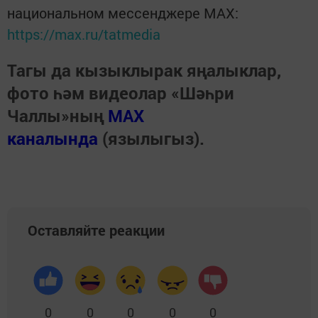
национальном мессенджере MАХ:
https://max.ru/tatmedia
Тагы да кызыклырак яңалыклар,
фото һәм видеолар «Шәһри
Чаллы»ның
MAX
каналында
(язылыгыз).
Оставляйте реакции
0
0
0
0
0