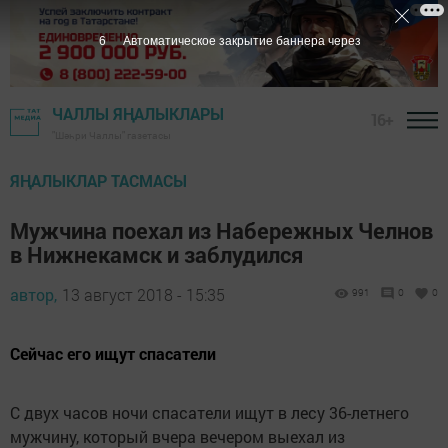
5
Автоматическое закрытие баннера через
ЧАЛЛЫ ЯҢАЛЫКЛАРЫ
16+
"Шәһри Чаллы" газетасы
ЯҢАЛЫКЛАР ТАСМАСЫ
Мужчина поехал из Набережных Челнов
в Нижнекамск и заблудился
автор,
13 август 2018 - 15:35
991
0
0
Сейчас его ищут спасатели
С двух часов ночи спасатели ищут в лесу 36-летнего
мужчину, который вчера вечером выехал из