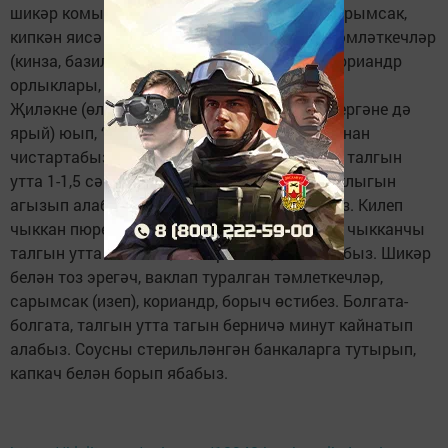
шикәр комы, 20-40 грамм тоз, 3-5 тырнак сарымсак,
кипкән яисә яңа гына өзеп алынган яшел тәмләткечләр
(кинза, базилик, укроп, петрушка), төелгән кориандр
орлыклары, кызыл һәм кара борыч кирәк.
Җиләкне (өлгереп җитмәгәне дә, артык өлгергәне дә
ярый) юып, “койрыклары” һәм яфракларыннан
чистартабыз, өстенә кайнап торган су коеп, талгын
утта 1-1,5 сәгать кайнатабыз. Суытып, сыеклыгын
агызып алабыз да җиләкне иләк аша изәбез. Килеп
чыккан пюрены кәстрүлгә тутырып, кайнап чыкканчы
талгын утта тотабыз, шикәр комы, тоз салабыз. Шикәр
белән тоз эрегәч, ваклап туралган тәмлеткечләр,
сарымсак (изеп), кориандр, борыч өстибез. Болгата-
болгата, талгын утта тагын берничә минут кайнатып
алабыз. Соусны стерильләнгән банкаларга тутырып,
капкач белән борып ябабыз.