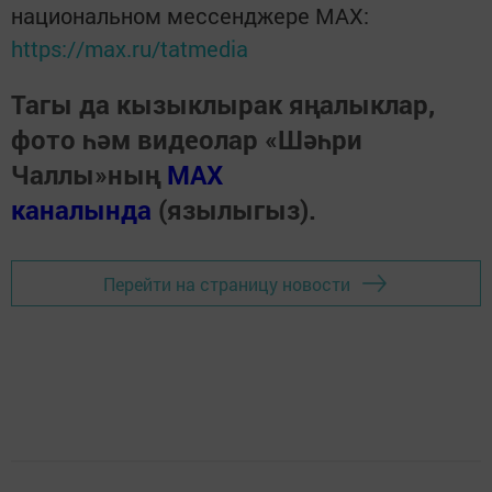
национальном мессенджере MАХ:
https://max.ru/tatmedia
Тагы да кызыклырак яңалыклар,
фото һәм видеолар «Шәһри
Чаллы»ның
MAX
каналында
(язылыгыз).
Перейти на страницу новости