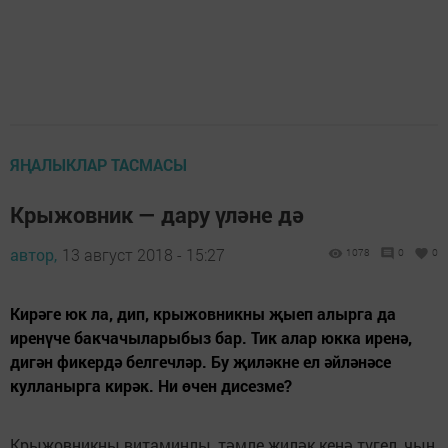
ЯҢАЛЫКЛАР ТАСМАСЫ
Крыжовник — дару үләне дә
автор,
13 август 2018 - 15:27
1078
0
0
Кирәге юк ла, дип, крыжовникны җыеп алырга да
иренүче бакчачыларыбыз бар. Тик алар юкка иренә,
дигән фикердә белгечләр. Бу җиләкне ел әйләнәсе
кулланырга кирәк. Ни өчен дисезме?
Крыжовникны витаминлы, тәмле җиләк кенә түгел, чын