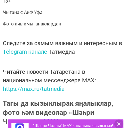
18+
Чыганак: АиФ Уфа
Фото ачык чыганаклардан
Следите за самым важным и интересным в
Telegram-канале
Татмедиа
Читайте новости Татарстана в
национальном мессенджере MАХ:
https://max.ru/tatmedia
Тагы да кызыклырак яңалыклар,
фото һәм видеолар «Шәһри
Чаллы»ның
MAX
"Шәһри Чаллы" MAX каналына язылыгыз!