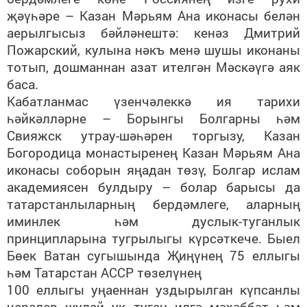
җәүһәре – Казан Мәрьям Ана иконасы белән
аерылгысыз бәйләнештә: кенәз Дмитрий
Пожарский, кулына нәкъ менә шушы иконаны
тотып, дошманнан азат ителгән Мәскәүгә аяк
баса.
Кабатланмас үзенчәлеккә ия тарихи
һәйкәлләрне – Борынгы Болгарны һәм
Свияжск утрау-шәһәрен торгызу, Казан
Богородица монастыренең Казан Мәрьям Ана
иконасы соборын яңадан төзү, Болгар ислам
академиясен булдыру – болар барысы да
татарстанлыларның бердәмлеге, аларның
иминлек һәм дуслык-туганлык
принципларына тугрылыгы күрсәткече. Быел
Бөек Ватан сугышында Җиңүнең 75 еллыгы
һәм Татарстан АССР төзелүнең
100 еллыгы уңаеннан уздырылган күпсанлы
чаралар шулай ук туган илгә мәхәббәт һәм