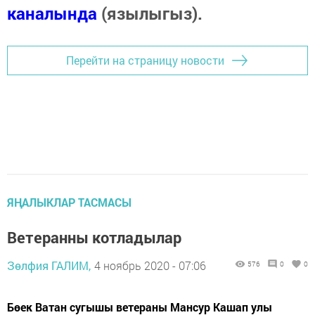
каналында
(язылыгыз).
Перейти на страницу новости
ЯҢАЛЫКЛАР ТАСМАСЫ
Ветеранны котладылар
Зөлфия ГАЛИМ,
4 ноябрь 2020 - 07:06
576
0
0
Бөек Ватан сугышы ветераны Мансур Кашап улы