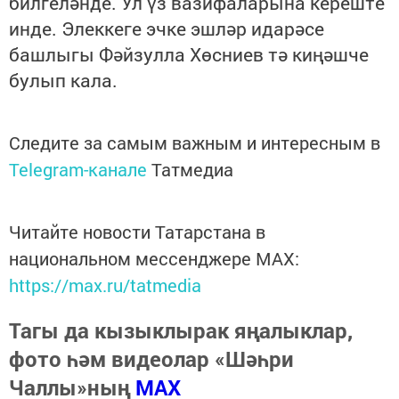
билгеләнде. Ул үз вазифаларына кереште
инде. Элеккеге эчке эшләр идарәсе
башлыгы Фәйзулла Хөсниев тә киңәшче
булып кала.
Следите за самым важным и интересным в
Telegram-канале
Татмедиа
Читайте новости Татарстана в
национальном мессенджере MАХ:
https://max.ru/tatmedia
Тагы да кызыклырак яңалыклар,
фото һәм видеолар «Шәһри
Чаллы»ның
MAX