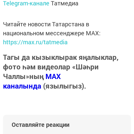
Telegram-канале
Татмедиа
Читайте новости Татарстана в
национальном мессенджере MАХ:
https://max.ru/tatmedia
Тагы да кызыклырак яңалыклар,
фото һәм видеолар «Шәһри
Чаллы»ның
MAX
каналында
(язылыгыз).
Оставляйте реакции