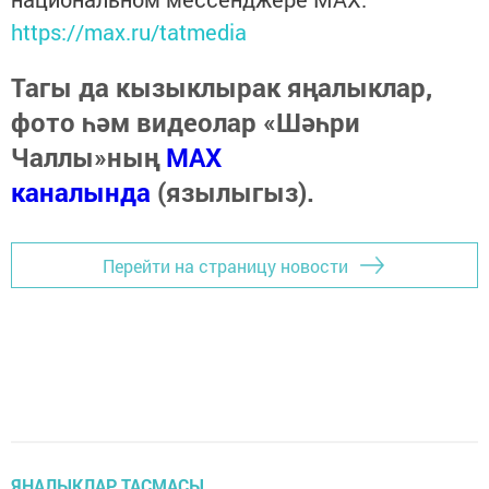
https://max.ru/tatmedia
Тагы да кызыклырак яңалыклар,
фото һәм видеолар «Шәһри
Чаллы»ның
MAX
каналында
(язылыгыз).
Перейти на страницу новости
ЯҢАЛЫКЛАР ТАСМАСЫ