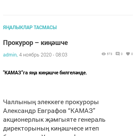
ЯҢАЛЫКЛАР ТАСМАСЫ
Прокурор – киңәшче
admin,
4 ноябрь 2020 - 08:03
573
0
0
"КАМАЗ”га яңа киңәшче билгеләнде.
Чаллының элеккеге прокуроры
Александр Евграфов “КАМАЗ”
акционерлык җәмгыяте генераль
директорының киңәшчесе итеп