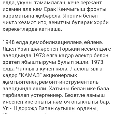
елда, укуны тәмамлагач, кече сержант
исемен ала һәм Ерак Көнчыгыш фронты
карамагына җибәрелә. Япония белән
чиктә хезмәт итә, зенитчы буларак хәрби
хәрәкәтләрдә катнаша.
1948 елда демобилизацияләнә, өйләнә.
Яшел Үзән шәһәренең Горький исемендәге
заводында 1973 елга кадәр электр белән
эретеп ябыштыручы булып эшли. 1973
елда Чаллыга күчеп килә.
Лаеклы ялга
кадәр “
КАМАЗ
” акционерлык
җәмгыятенең
ремонт-инструменталь
заводында эшли. Хатыны белән ике бала
тәрбияләп үстергән
нәр. Бәхетле язмыш
иясенең
ике оныгы һәм өч оныкчыгы бар.
Ул -
ІІ дәрәҗә Ватан сугышы ордены,