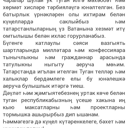
хөрмәт хисләре тәрбияләүгә юнәлтелгән. Без
батырлык үрнәкләрен олы ихтирам белән
күңелләрдә саклыйбыз һәм
татарстанлыларның үз Ватанына хезмәт итү
омтылышы белән ихлас горурланабыз.
Бүгенге катлаулы сәяси вазгыять
шартларында милләтара һәм конфессияара
тынычлыкны һәм гражданнар арасында
татулыкны ныгыту аеруча мөһим.
Татарстанда игълан ителгән Туган телләр һәм
халыклар бердәмлеге елы бу юнәлешкә
аеруча булышлык итәргә тиеш.
Дәүләт һәм җәмгыятебезнең уртак көче белән
туган республикабызның үсеше хакына иң
кыю максатларны һәм проектларны
тормышка ашырырбыз дип ышанам.
Һәммәгезгә дә күңел күтәренкелеге, бәхет һәм