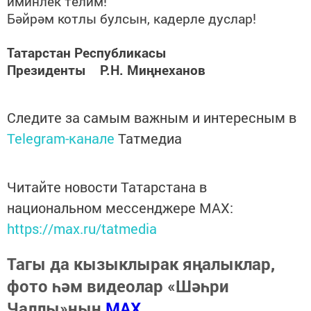
иминлек телим!
Бәйрәм котлы булсын, кадерле дуслар!
Татарстан Республикасы
Президенты Р.Н. Миңнеханов
Следите за самым важным и интересным в
Telegram-канале
Татмедиа
Читайте новости Татарстана в
национальном мессенджере MАХ:
https://max.ru/tatmedia
Тагы да кызыклырак яңалыклар,
фото һәм видеолар «Шәһри
Чаллы»ның
MAX