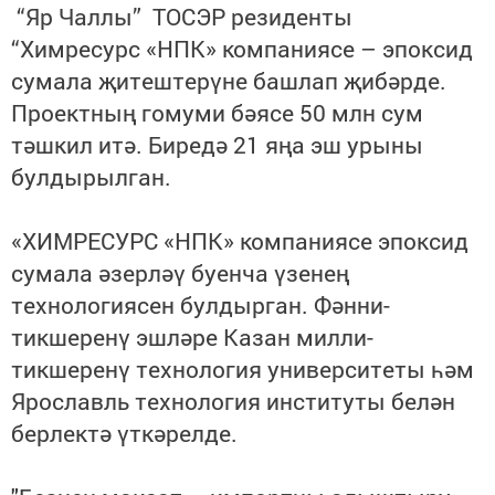
“Яр Чаллы” ТОСЭР резиденты
“Химресурс «НПК» компаниясе – эпоксид
сумала җитештерүне башлап җибәрде.
Проектның гомуми бәясе 50 млн сум
тәшкил итә. Биредә 21 яңа эш урыны
булдырылган.
«ХИМРЕСУРС «НПК» компаниясе эпоксид
сумала әзерләү буенча үзенең
технологиясен булдырган.
Фәнни-
тикшеренү эшләре Казан милли-
тикшеренү технология университеты һәм
Ярославль технология институты белән
берлектә үткәрелде.