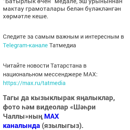
“
Батырлык өчен
”
медале, эш урыныннан
мактау грамоталары белән бүләкләнгән
хөрмәтле кеше
.
Следите за самым важным и интересным в
Telegram-канале
Татмедиа
Читайте новости Татарстана в
национальном мессенджере MАХ:
https://max.ru/tatmedia
Тагы да кызыклырак яңалыклар,
фото һәм видеолар «Шәһри
Чаллы»ның
MAX
каналында
(язылыгыз).