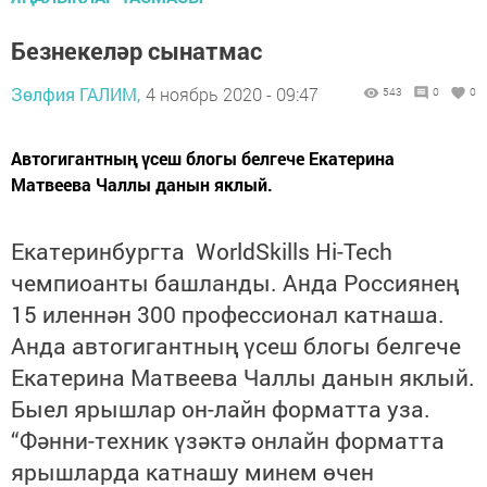
Безнекеләр сынатмас
Зөлфия ГАЛИМ,
4 ноябрь 2020 - 09:47
543
0
0
Автогигантның үсеш блогы белгече Екатерина
Матвеева Чаллы данын яклый.
Екатеринбургта
WorldSkills Hi-Tech
чемпиоанты башланды. Анда Россиянең
15 иленнән 300 профессионал катнаша.
Анда автогигантның үсеш блогы белгече
Екатерина Матвеева
Чаллы данын яклый.
Быел ярышлар он-лайн форматта уза.
“Фәнни-техник үзәктә онлайн форматта
ярышларда катнашу минем өчен