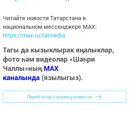
Читайте новости Татарстана в
национальном мессенджере MАХ:
https://max.ru/tatmedia
Тагы да кызыклырак яңалыклар,
фото һәм видеолар «Шәһри
Чаллы»ның
MAX
каналында
(язылыгыз).
Перейти на страницу новости