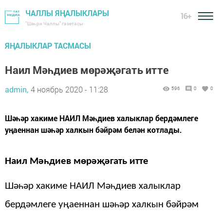
ЧАЛЛЫ ЯҢАЛЫКЛАРЫ
16+
"Шәһри Чаллы" газетасы
ЯҢАЛЫКЛАР ТАСМАСЫ
Наил Мәһдиев мөрәҗәгать итте
admin,
4 ноябрь 2020 - 11:28
596
0
0
Шәһәр хакиме НАИЛ Мәһдиев халыклар бердәмлеге
уңаеннан шәһәр халкын бәйрәм белән котлады.
Наил Мәһдиев мөрәҗәгать итте
Шәһәр хакиме НАИЛ Мәһдиев халыклар
бердәмлеге уңаеннан шәһәр халкын бәйрәм