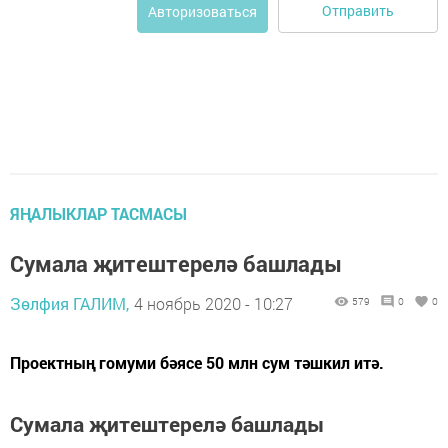
Отправить
Авторизоваться
ЯҢАЛЫКЛАР ТАСМАСЫ
Сумала җитештерелә башлады
Зөлфия ГАЛИМ,
4 ноябрь 2020 - 10:27
579
0
0
Проектның гомуми бәясе 50 млн сум тәшкил итә.
Сумала җитештерелә башлады