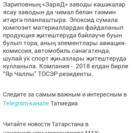
Зариповның «ЗаряД» заводы кәшәкәләр
ясау заводын да чимал белән тәэмин
итәргә
планлаштыра. Эпоксид сумала
композит материаллардан файдаланып
продукция җитештерүдә бәйләүче буын
булып тора, аның элементлары авиация-
комиссия, автомобиль сәнәгатендә,
шулай ук спорт җиһазлары җитештерүдә
кулланыла. Компания
-
2018 елдан бирле
“
Яр Чаллы
”
ТОСЭР резиденты
.
Следите за самым важным и интересным в
Telegram-канале
Татмедиа
Читайте новости Татарстана в
национальном мессенджере MАХ: