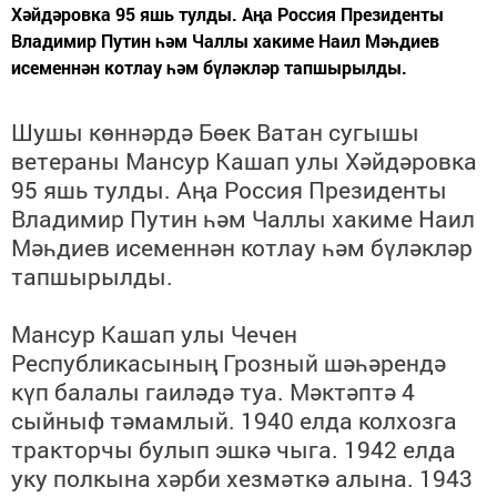
Хәйдәровка 95 яшь тулды. Аңа Россия Президенты
Владимир Путин һәм Чаллы хакиме Наил Мәһдиев
исеменнән котлау һәм бүләкләр тапшырылды.
Шушы көннәрдә Бөек Ватан сугышы
ветераны Мансур Кашап улы Хәйдәровка
95 яшь тулды.
Аңа Россия
П
резиденты
Владимир Путин һәм Чаллы
хакиме
Наил
Мәһдиев исеменнән котлау һәм бүләкләр
тапшырылды.
Мансур Кашап улы Чечен
Республикасының Грозный шәһәрендә
күп балалы гаиләдә туа.
Мәктәптә
4
сыйныф тәмамлый. 1940 елда колхозга
тракторчы булып эшкә чыга. 1942 елда
уку полкына хәрби хезмәткә алына. 1943