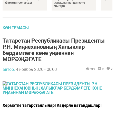
фамилиясен алды
зарарлы матдәләрне
чыгара
КӨН ТЕМАСЫ
Татарстан Республикасы Президенты
Р.Н. Миңнехановның Халыклар
бердәмлеге көне уңаеннан
МӨРӘҖӘГАТЕ
автор,
4 ноябрь 2020 - 06:00
660
0
0
Хөрмәтле татарстанлылар! Кадерле ватандашлар!