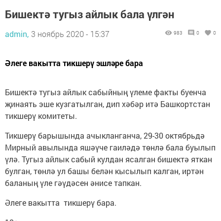
Бишектә тугыз айлык бала үлгән
admin,
3 ноябрь 2020 - 15:37
983
0
0
Әлеге вакытта тикшерү эшләре бара
Бишектә тугыз айлык сабыйның үлеме факты буенча
җинаять эше кузгатылган, дип хәбәр итә Башкортстан
тикшерү комитеты.
Тикшерү барышында ачыкланганча, 29-30 октябрьдә
Мирный авылында яшәүче гаиләдә төнлә бала буылып
үлә. Тугыз айлык сабый кулдан ясалган бишектә яткан
булган, төнлә ул башы белән кысылып калган, иртән
баланың үле гәүдәсен әнисе тапкан.
Әлеге вакытта тикшерү бара.