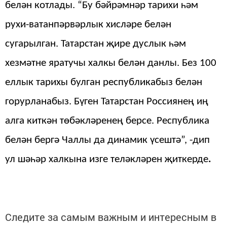
белән котлады. “Бу бәйрәмнәр тарихи һәм
рухи-ватанпәрвәрлык хисләре белән
сугарылган. Татарстан җире дуслык һәм
хезмәтне яратучы халкы белән данлы. Без 100
еллык тарихы булган республикабыз белән
горурланабыз. Бүген Татарстан Россиянең иң
алга киткән төбәкләренең берсе. Республика
белән бергә Чаллы да динамик үсештә”, -дип
ул шәһәр халкына изге теләкләрен җиткерде
.
Следите за самым важным и интересным в