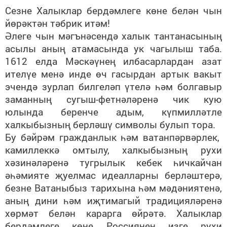
Сезне Халыклар бердәмлеге көне белән чын
йөрәктән тәбрик итәм!
Әлеге чын мәгънәсендә халык тантанасының
асылы аның атамасында ук чагылыш таба.
1612 елда Мәскәүнең илбасарлардан азат
ителүе менә инде өч гасырдан артык вакыт
эчендә зурлап билгеләп үтелә һәм болгавыр
заманның сугыш-фетнәләренә чик кую
юлында беренче адым, күпмилләтле
халкыбызның берләшү символы булып тора.
Бу бәйрәм гражданлык һәм ватанпәрвәрлек,
камиллеккә омтылу, халкыбызның рухи
хәзинәләренә тугрылык кебек һичкайчан
әһәмияте җуелмас идеалларны берләштерә,
безне Ватаныбыз тарихына һәм мәдәниятенә,
аның дини һәм иҗтимагый традицияләренә
хөрмәт белән карарга өйрәтә. Халыклар
бердәмлеге көне Россиянең изге рухи