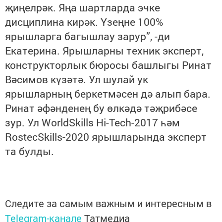
җиңелрәк. Яңа шартларда эчке
дисциплина кирәк. Үзеңне 100%
ярышларга багышлау зарур”, -ди
Екатерина. Ярышларны техник эксперт,
конструкторлык бюросы башлыгы Ринат
Вәсимов күзәтә. Ул шулай ук
ярышларның беркетмәсен дә алып бара.
Ринат әфәнденең бу өлкәдә тәҗрибәсе
зур. Ул WorldSkills Hi-Tech-2017 һәм
RostecSkills-2020 ярышларында эксперт
та булды.
Следите за самым важным и интересным в
Telegram-канале
Татмедиа