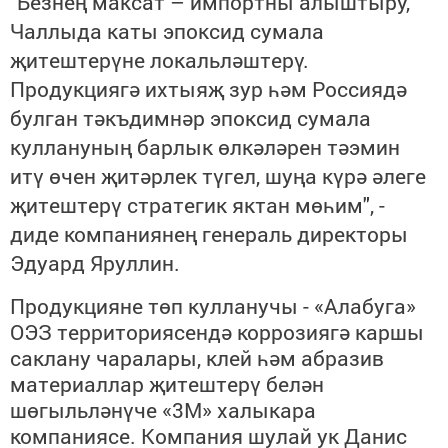
"Безнең максат – импортны алыштыру,
Чаллыда каты эпоксид сумала
җитештерүне локальләштерү.
Продукциягә ихтыяҗ
зур
һәм Россиядә
булган тәкъдимнәр эпоксид сумала
куллануның барлык өлкәләрен тәэмин
итү өчен җитәрлек түгел, шуңа күрә әлеге
җитештерү стратегик яктан мөһим", -
ди
де
компаниянең генераль директоры
Эдуард Яруллин.
Продукцияне төп кулланучы - «Алабуга»
ОЭЗ территориясендә коррозиягә каршы
саклану чаралары, клей һәм абразив
материаллар җитештерү белән
шөгыльләнүче «3М» халыкара
компаниясе. Компания шулай ук Данис