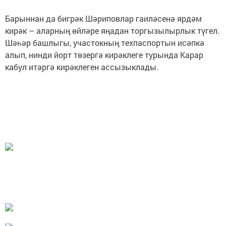
Барыннан да бигрәк Шәриповлар гаиләсенә ярдәм
кирәк – аларның өйләре яңадан торгызылырлык түгел.
Шәһәр башлыгы, участокның техпаспортын исәпкә
алып, нинди йорт төзергә кирәклеге турында Карар
кабул итәргә кирәклеген ассызыклады.