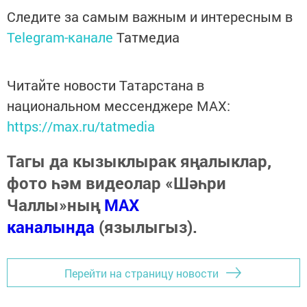
Следите за самым важным и интересным в
Telegram-канале
Татмедиа
Читайте новости Татарстана в
национальном мессенджере MАХ:
https://max.ru/tatmedia
Тагы да кызыклырак яңалыклар,
фото һәм видеолар «Шәһри
Чаллы»ның
MAX
каналында
(язылыгыз).
Перейти на страницу новости