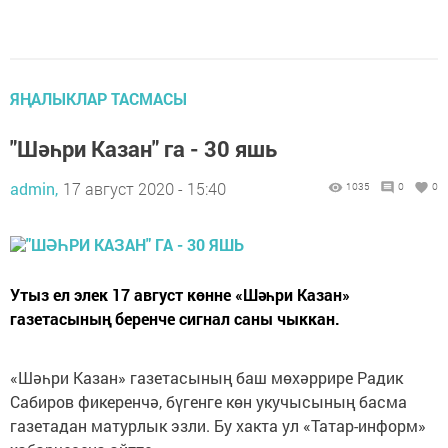
ЯҢАЛЫКЛАР ТАСМАСЫ
"Шәһри Казан" га - 30 яшь
admin,
17 август 2020 - 15:40
1035
0
0
Утыз ел элек 17 август көнне «Шәһри Казан»
газетасының беренче сигнал саны чыккан.
«Шәһри Казан» газетасының баш мөхәррире Радик
Сабиров фикеренчә, бүгенге көн укучысының басма
газетадан матурлык эзли. Бу хакта ул «Татар-информ»