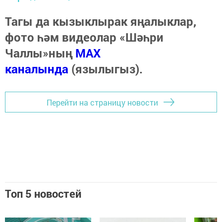
Тагы да кызыклырак яңалыклар,
фото һәм видеолар «Шәһри
Чаллы»ның
MAX
каналында
(язылыгыз).
Перейти на страницу новости
Топ 5 новостей