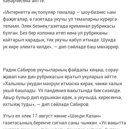
хәбәрчесенә әйтте.
«Интернетта иң популяр темалар — шоу-бизнес һәм
фаҗигаләр, ә газетада укучы ул темаларны күрергә
теләми. Элек безнең газетада криминал рубрикасы
булган. Без бер колонка итеп кенә ул рубриканы
кайтарып карадык, тик укучы кабул итмәде. Шунда
ук кире элемтә килде», — дип сөйләде баш мөхәррир.
Радик Сабиров укучыларның файдалы киңәш, сорау-
җавап һәм дин рубрикасын яратып укуларын әйтте.
«Халыкны укудан мәхрүм итмәскә кирәк, чөнки халык
укый башлады. Ул пандемия вакытында бик сизелде.
Авыр булыр дип курыккан идек, ә укучыда, киресенчә,
ихтыяҗ туды», — дип сөйләде Сабиров.
Утыз ел элек 17 август көнне «Шәһри Казан»
газетасының беренче сигнал саны чыккан. «Ул вакытта