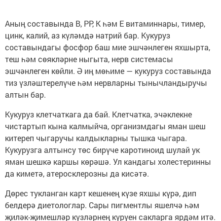
Аның составында В, РР, К һәм Е витаминнары, тимер,
цинк, калий, аз күләмдә натрий бар. Кукуруз
составындагы фосфор баш мие эшчәнлеген яхшырта,
теш һәм сөякләрне ныгыта, нерв системасы
эшчәнлеген көйли. Ә иң мөһиме — кукуруз составында
тиз үзләштерелүче һәм нервларны тынычландыручы
алтын бар.
Кукуруз клетчаткага да бай. Клетчатка, эчәклекне
чистартып кына калмыйча, организмдагы яман шеш
китереп чыгаручы калдыкларны тышка чыгара.
Кукурузга алтынсу төс бирүче каротиноид шулай ук
яман шешкә каршы көрәшә. Ул кандагы холестеринны
да киметә, атеросклерозны да кисәтә.
Дөрес тукланган карт кешенең күзе яхшы күрә, дип
белдерә диетологлар. Сары пигментлы яшелчә һәм
җиләк-җимешләр күзләрнең күрүен сакларга ярдәм итә.