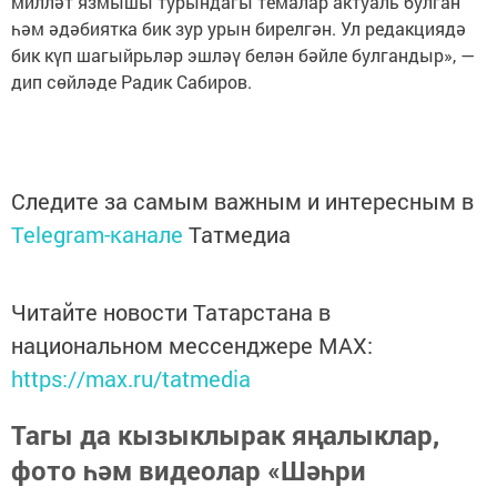
милләт язмышы турындагы темалар актуаль булган
һәм әдәбиятка бик зур урын бирелгән. Ул редакциядә
бик күп шагыйрьләр эшләү белән бәйле булгандыр», —
дип сөйләде Радик Сабиров.
Следите за самым важным и интересным в
Telegram-канале
Татмедиа
Читайте новости Татарстана в
национальном мессенджере MАХ:
https://max.ru/tatmedia
Тагы да кызыклырак яңалыклар,
фото һәм видеолар «Шәһри