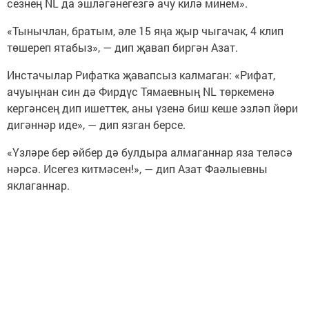
сезнең NL да эшләгәнегезгә ачу килә минем».
«Тынычлан, братым, әле 15 яңа җыр чыгачак, 4 клип
төшереп ятабыз», — дип җавап биргән Азат.
Инстачылар Рифатка җавапсыз калмаган: «Рифат,
ачуыңнан син дә Фирдүс Тямаевның NL төркеменә
кергәнсең дип ишеттек, аны үзенә биш кеше эзләп йөри
дигәннәр иде», — дип язган берсе.
«Үзләре бер әйбер дә булдыра алмаганнар яза теләсә
нәрсә. Исегез китмәсен!», — дип Азат Фаәлыевны
яклаганнар.