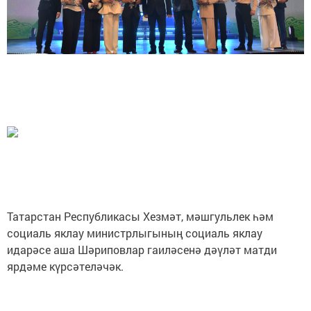
Татарстан Республикасы Хезмәт, мәшгульлек һәм
социаль яклау министрлыгының социаль яклау
идарәсе аша Шәриповлар гаиләсенә дәүләт матди
ярдәме күрсәтеләчәк.