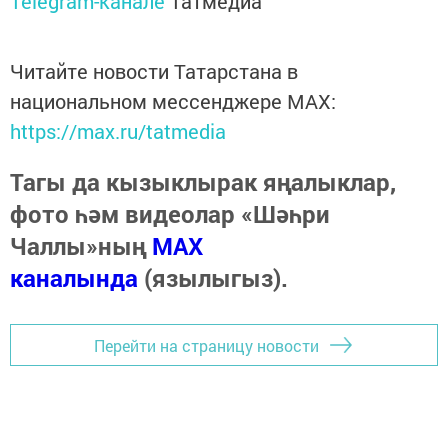
Telegram-канале
Татмедиа
Читайте новости Татарстана в
национальном мессенджере MАХ:
https://max.ru/tatmedia
Тагы да кызыклырак яңалыклар,
фото һәм видеолар «Шәһри
Чаллы»ның
MAX
каналында
(язылыгыз).
Перейти на страницу новости