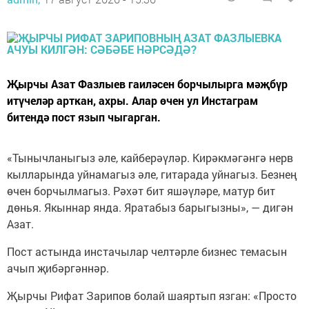
Җырчы Азат Фазлыев гаиләсен борчылырга мәҗбүр
итүчеләр арткан, ахры. Алар өчен ул Инстаграм
битендә пост язып чыгарган.
«Тынычланыгыз әле, кайберәүләр. Кирәкмәгәнгә нерв
кылларында уйнамагыз әле, гитарада уйнагыз. Безнең
өчен борчылмагыз. Рәхәт бит яшәүләре, матур бит
дөнья. Якыннар янда. Яратабыз барыгызны», — дигән
Азат.
Пост астында инстачылар челтәрле бизнес темасын
ачып җибәргәннәр.
Җырчы Рифат Зарипов болай шаяртып язган: «Просто