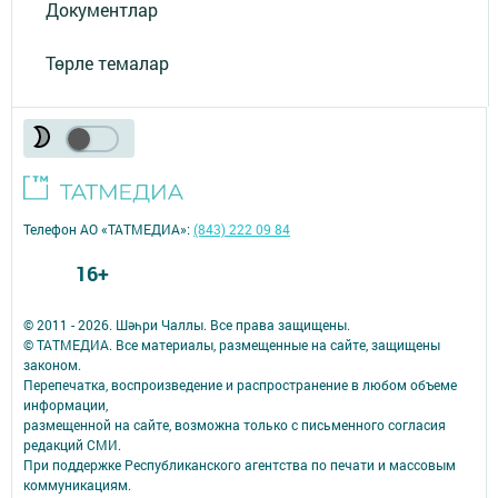
Документлар
Төрле темалар
Телефон АО «ТАТМЕДИА»:
(843) 222 09 84
16+
© 2011 - 2026. Шәһри Чаллы. Все права защищены.
© ТАТМЕДИА. Все материалы, размещенные на сайте, защищены
законом.
Перепечатка, воспроизведение и распространение в любом объеме
информации,
размещенной на сайте, возможна только с письменного согласия
редакций СМИ.
При поддержке Республиканского агентства по печати и массовым
коммуникациям.