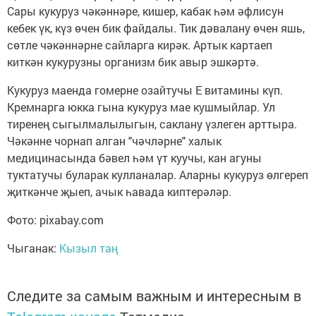
Сары кукуруз чәкәннәре, кишер, кабак һәм әфлисун
кебек үк, күз өчен бик файдалы. Тик дәвалану өчен яшь,
сөтле чәкәннәрне сайларга кирәк. Артык картаеп
киткән кукурузны организм бик авыр эшкәртә.
Кукуруз маенда гомерне озайтучы Е витамины күп.
Кремнарга юкка гына кукуруз мае кушмыйлар. Ул
тиренең сыгылмалылыгын, саклану үзлеген арттыра.
Чәкәнне чорнап алган "чәчләрне" халык
медицинасында бәвел һәм үт куучы, кан агуны
туктатучы буларак кулланалар. Аларны кукуруз өлгереп
җиткәнче җыеп, ачык һавада киптерәләр.
Фото: pixabay.com
Чыганак:
Кызыл таң
Следите за самым важным и интересным в