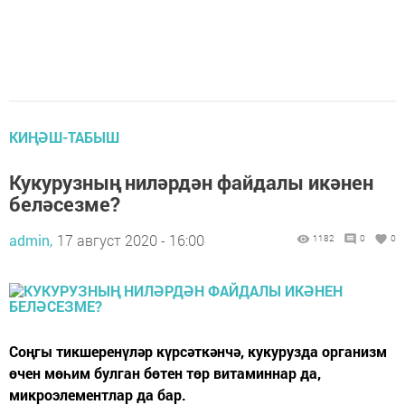
КИҢӘШ-ТАБЫШ
Кукурузның ниләрдән файдалы икәнен
беләсезме?
admin,
17 август 2020 - 16:00
1182
0
0
Соңгы тикшеренүләр күрсәткәнчә, кукурузда организм
өчен мөһим булган бөтен төр витаминнар да,
микроэлементлар да бар.