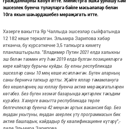
гражданнарны кабул итте. Министрга эшкә урнашу һәм
эшсезлек буенча түләүләргә бәйле мәсьәләләр белән
10га якын шәһәрдәшебез мөрәҗәгать итте.
Хәзерге вакытта Яр Чаллыда эшсезләр сыйфатында
12 182 кеше теркәлгән. Эльмира Зарипова хәбәр
иткәнчә, бу күрсәткечне 3,5 тапкырга киметү
планлаштырыла. "
Владимир Путин 2021 елда халыкны
эш белән тәэмин итү һәм 2019 елда булган позицияләргә
кире кайтару бурычы куйды. Бу елны республикада
эшсезләр саны 10 мең кеше исәпләнгән. Бүген аларның
саны берничә тапкыр артты. Җәйге яллар тәмамлануга
без кешеләрнең эш юллау буенча актив мөрәҗәгатьләрен
көтәбез. Без бүген хезмәт базарында җитәрлек тәкъдим
күрәбез. Хәзерге вакытта республикада төрле
белгечлекләр буенча 42 меңнән артык вакансия бар. Без
яңадан укытуны, яңадан әзерлек үтү программасын бик
актив башладык, кайдадыр бу квалификацияне күтәрү
",-
диде Эльмира Зарипова.