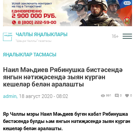
ЧАЛЛЫ ЯҢАЛЫКЛАРЫ
16+
"Шәһри Чаллы" газетасы
ЯҢАЛЫКЛАР ТАСМАСЫ
Наил Мәһдиев Рябинушка бистәсендә
янгын нәтиҗәсендә зыян күргән
кешеләр белән аралашты
admin,
18 август 2020 - 08:02
991
0
0
Яр Чаллы мэры Наил Мәһдиев бүген кабат Рябинушка
бистәсендә булды һәм янгын нәтиҗәсендә зыян күргән
кешеләр белән аралашты.