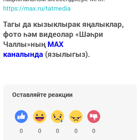
https://max.ru/tatmedia
Тагы да кызыклырак яңалыклар,
фото һәм видеолар «Шәһри
Чаллы»ның
MAX
каналында
(язылыгыз).
Оставляйте реакции
0
0
0
0
0