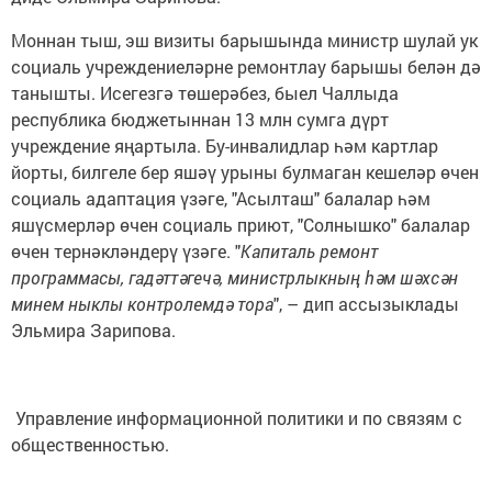
Моннан тыш, эш визиты барышында министр шулай ук
социаль учреждениеләрне ремонтлау барышы белән дә
танышты. Исегезгә төшерәбез, быел Чаллыда
республика бюджетыннан 13 млн сумга дүрт
учреждение яңартыла. Бу-инвалидлар һәм картлар
йорты, билгеле бер яшәү урыны булмаган кешеләр өчен
социаль адаптация үзәге, "Асылташ" балалар һәм
яшүсмерләр өчен социаль приют, "Солнышко" балалар
өчен тернәкләндерү үзәге. "
Капиталь ремонт
программасы, гадәттәгечә, министрлыкның һәм шәхсән
минем ныклы контролемдә тора
", – дип ассызыклады
Эльмира Зарипова.
Управление информационной политики и по связям с
общественностью.