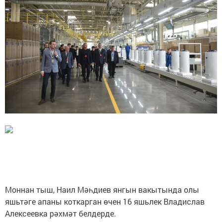
Моннан тыш, Наил Мәһдиев янгын вакытында олы
яшьтәге апаны коткарган өчен 16 яшьлек Владислав
Алексеевка рәхмәт белдерде.