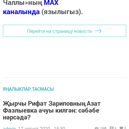
Чаллы»ның
MAX
каналында
(язылыгыз).
Перейти на страницу новости
ЯҢАЛЫКЛАР ТАСМАСЫ
Җырчы Рифат Зариповның Азат
Фазлыевка ачуы килгән: сәбәбе
нәрсәдә?
admin,
17 август 2020 - 15:30
1296
0
0