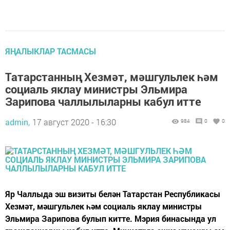
ЯҢАЛЫКЛАР ТАСМАСЫ
Татарстанның Хезмәт, мәшгульлек һәм
социаль яклау министры Эльмира
Зарипова чаллылыларны кабул итте
admin,
17 август 2020 - 16:30
984
0
0
Яр Чаллыда эш визиты белән Татарстан Республикасы
Хезмәт, мәшгульлек һәм социаль яклау министры
Эльмира Зарипова булып китте. Мэрия бинасында ул