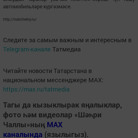
автомобильләре күргәзмәсе.
http://nabchelny.ru/
Следите за самым важным и интересным в
Telegram-канале
Татмедиа
Читайте новости Татарстана в
национальном мессенджере MАХ:
https://max.ru/tatmedia
Тагы да кызыклырак яңалыклар,
фото һәм видеолар «Шәһри
Чаллы»ның
MAX
каналында
(язылыгыз).