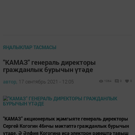
ЯҢАЛЫКЛАР ТАСМАСЫ
"КАМАЗ" генераль директоры
гражданлык бурычын үтәде
автор,
17 сентябрь 2021 - 12:05
1064
0
0
"КАМАЗ" акционерлык җәмгыяте генераль директоры
Сергей Когогин 46нчы мәктәптә гражданлык бурычын
үтәде. Ә Әлфия Когогина исә электрон рәвештә тавыш