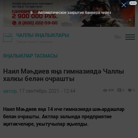
5
Автоматическое закрытие баннера через
ЧАЛЛЫ ЯҢАЛЫКЛАРЫ
16+
"Шәһри Чаллы" газетасы
ЯҢАЛЫКЛАР ТАСМАСЫ
Наил Мәһдиев яңа гимназиядә Чаллы
халкы белән очрашты
автор,
17 сентябрь 2021 - 12:44
908
0
0
Наил Мәһдиев яңа 14 нче гимназиядә шәһәрдәшләр
белән очрашты. Актлар залында предприятие
җитәкчеләре, укытучылар җыелды.