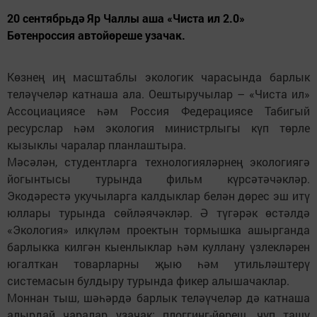
20 сентябрьдә Яр Чаллы аша «Чиста ил 2.0»
Бөтенроссия автойөреше узачак.
Көзнең иң масштаблы экологик чарасында барлык
теләүчеләр катнаша ала. Оештыручылар – «Чиста ил»
Ассоциациясе һәм Россия Федерациясе Табигый
ресурслар һәм экология министрлыгы күп төрле
кызыклы чаралар планлаштыра.
Мәсәлән, студентларга технологияләрнең экологиягә
йогынтысы турында фильм күрсәтәчәкләр.
Экодәрестә укучыларга калдыклар белән дөрес эш итү
юллары турында сөйләячәкләр. Ә түгәрәк өстәлдә
«Экология» илкүләм проектын тормышка ашырганда
барлыкка килгән кыенлыклар һәм куллану үзлекләрен
югалткан товарларны җыю һәм утильләштерү
системасын булдыру турында фикер алышачаклар.
Моннан тыш, шәһәрдә барлык теләүчеләр дә катнаша
алырдай чаралар узачак: плоггинг-йөреш, чүп ташу