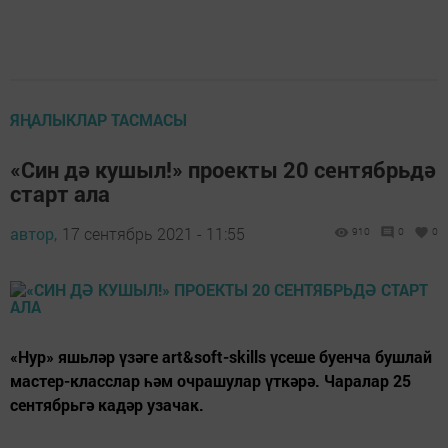
ЯҢАЛЫКЛАР ТАСМАСЫ
«Син дә кушыл!» проекты 20 сентябрьдә
старт ала
автор,
17 сентябрь 2021 - 11:55
910
0
0
«Нур» яшьләр үзәге art&soft-skills үсеше буенча бушлай
мастер-класслар һәм очрашулар үткәрә. Чаралар 25
сентябрьгә кадәр узачак.