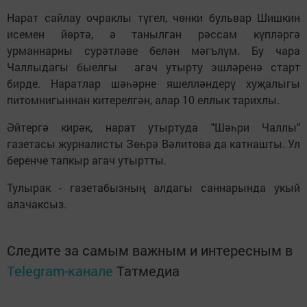
Нарат сайлау очраклы түгел, чөнки бульвар Шишкин
исемен йөртә, ә танылган рәссам күпләргә
урманнарны сурәтләве белән мәгълүм. Бу чара
Чаллыдагы быелгы агач утырту эшләренә старт
бирде. Наратлар шәһәрне яшелләндерү хуҗалыгы
питомнигыннан китерелгән, алар 10 еллык тарихлы.
Әйтергә кирәк, нарат утыртуда "Шәһри Чаллы"
газетасы журналисты Зөһрә Вәлитова да катнашты. Ул
беренче тапкыр агач утыртты.
Тулырак - газетабызның алдагы саннарында укый
алачаксыз.
Следите за самым важным и интересным в
Telegram-канале
Татмедиа