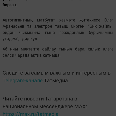
биргән.
Автогигантның матбугат хезмәте җитәкчесе Олег
Афанасьев та электрон тавыш биргән. "Бик җайлы,
өйдән чыкмыйча гына гражданлык бурычымны
үтәдем", - диде ул.
46 нчы мәктәптә сайлау тыныч бара, халык әлеге
сәяси чарада актив катнаша.
Следите за самым важным и интересным в
Telegram-канале
Татмедиа
Читайте новости Татарстана в
национальном мессенджере MАХ:
https://max.ru/tatmedia