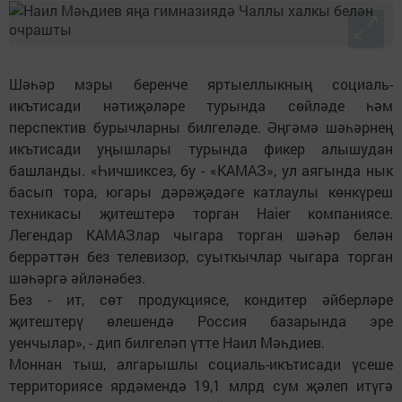
Шәһәр мэры беренче яртыеллыкның социаль-
икътисади нәтиҗәләре турында сөйләде һәм
перспектив бурычларны билгеләде. Әңгәмә шәһәрнең
икътисади уңышлары турында фикер алышудан
башланды. «Һичшиксез, бу - «КАМАЗ», ул аягында нык
басып тора, югары дәрәҗәдәге катлаулы көнкүреш
техникасы җитештерә торган Haier компаниясе.
Легендар КАМАЗлар чыгара торган шәһәр белән
беррәттән без телевизор, суыткычлар чыгара торган
шәһәргә әйләнәбез.
Без - ит, сөт продукциясе, кондитер әйберләре
җитештерү өлешендә Россия базарында эре
уенчылар», - дип билгеләп үтте Наил Мәһдиев.
Моннан тыш, алгарышлы социаль-икътисади үсеше
территориясе ярдәмендә 19,1 млрд сум җәлеп итүгә