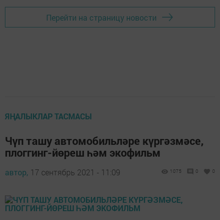
Перейти на страницу новости
ЯҢАЛЫКЛАР ТАСМАСЫ
Чүп ташу автомобильләре күргәзмәсе,
плоггинг-йөреш һәм экофильм
автор,
17 сентябрь 2021 - 11:09
1075
0
0