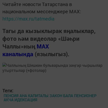
Читайте новости Татарстана в
национальном мессенджере MАХ:
https://max.ru/tatmedia
Тагы да кызыклырак яңалыклар,
фото һәм видеолар «Шәһри
Чаллы»ның
MAX
каналында
(язылыгыз).
Теги:
ПЕНСИЯ АНА КАПИТАЛЫ ЗАКОН БАЛА ПЕНСИОНЕР
АКЧА ИДЕКСАЦИЯ