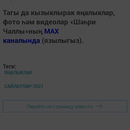
Тагы да кызыклырак яңалыклар,
фото һәм видеолар «Шәһри
Чаллы»ның
MAX
каналында
(язылыгыз).
Теги:
ЯҢАЛЫКЛАР
САЙЛАУЛАР-2021
Перейти на страницу новости