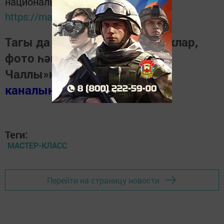
национальном мессенджере MАХ:
https://max.ru/tatmedia
Тагы да кызыклырак яңалыклар,
фото һәм видеолар «Шәһри
Чаллы»ның
MAX
каналында
(язылыгыз).
Теги:
МАСТЕР-КЛАСС
Перейти на страницу новости