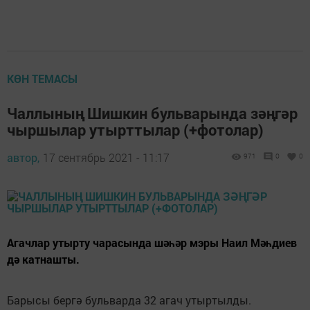
КӨН ТЕМАСЫ
Чаллының Шишкин бульварында зәңгәр
чыршылар утырттылар (+фотолар)
автор,
17 сентябрь 2021 - 11:17
971
0
0
Агачлар утырту чарасында шәһәр мэры Наил Мәһдиев
дә катнашты.
Барысы бергә бульварда 32 агач утыртылды.