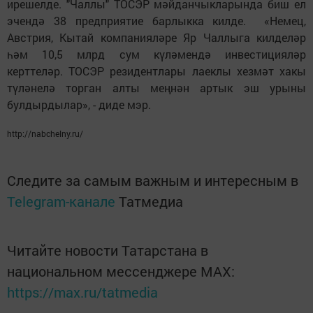
ирешелде. "Чаллы" ТОСЭР мәйданчыкларында биш ел
эчендә 38 предприятие барлыкка килде. «Немец,
Австрия, Кытай компанияләре Яр Чаллыга килделәр
һәм 10,5 млрд сум күләмендә инвестицияләр
керттеләр. ТОСЭР резидентлары лаеклы хезмәт хакы
түләнелә торган алты меңнән артык эш урыны
булдырдылар», - диде мэр.
http://nabchelny.ru/
Следите за самым важным и интересным в
Telegram-канале
Татмедиа
Читайте новости Татарстана в
национальном мессенджере MАХ:
https://max.ru/tatmedia