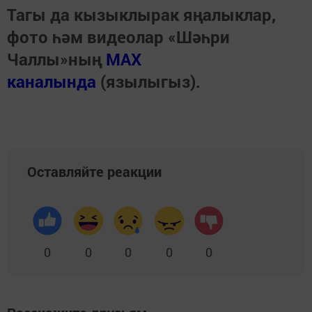
Тагы да кызыклырак яңалыклар,
фото һәм видеолар «Шәһри
Чаллы»ның
MAX
каналында
(язылыгыз).
Оставляйте реакции
0
0
0
0
0