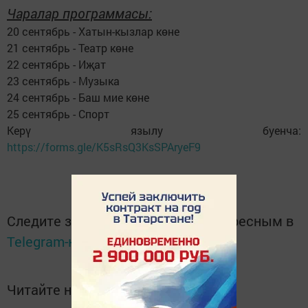
Чаралар программасы:
20 сентябрь - Хатын-кызлар көне
21 сентябрь - Театр көне
22 сентябрь - Иҗат
23 сентябрь - Музыка
24 сентябрь - Баш мие көне
25 сентябрь - Спорт
Керү язылу буенча:
https://forms.gle/K5sRsQ3KsSPAryeF9
Следите за самым важным и интересным в
Telegram-канале
Татмедиа
Читайте новости Татарстана в