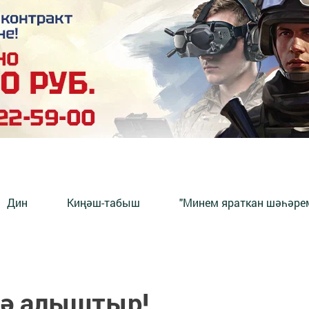
Дин
Киңәш-табыш
"Минем яраткан шәһәрем
кә алыштыр!