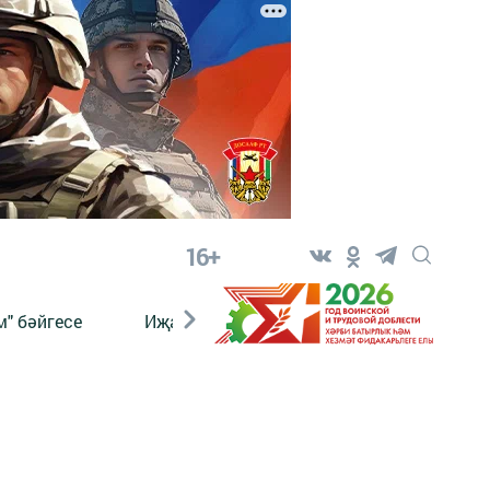
16+
" бәйгесе
Иҗат
Реклама
Онлайн язы