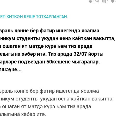
1509
0
евраль көнне бер фатир ишегендә ясалма
никум студенты укудан өенә кайткан вакытта,
 ошаган ят матдә күрә һәм тиз арада
ыгына хәбәр итә. Тиз арада 32/07 йорты
кәрләре подъездан 50кешене чыгаралар.
шәүче...
евраль көнне бер фатир ишегендә ясалма
никум студенты укудан өенә кайткан вакытта,
 ошаган ят матдә күрә һәм тиз арада
лыгына хәбәр итә.