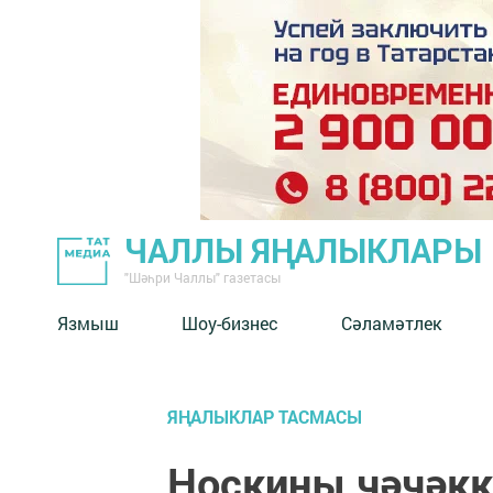
ЧАЛЛЫ ЯҢАЛЫКЛАРЫ
"Шәһри Чаллы" газетасы
Язмыш
Шоу-бизнес
Сәламәтлек
ЯҢАЛЫКЛАР ТАСМАСЫ
Носкины чәчәк