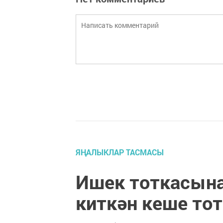
ЯҢАЛЫКЛАР ТАСМАСЫ
Ишек тоткасына
киткән кеше тот