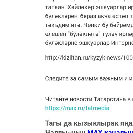
тапкан. Хәйләкәр эшкуарлар и
бүләкләрен, бераз акча өстәп
тәкъдим итә. Чөнки бу бәйрәмд
өлешен "бүләкләтә" түләү ирл
бүләкләрне эшкуарлар Интерне
http://kiziltan.ru/kyzyk-news/10
Следите за самым важным и 
Читайте новости Татарстана 
https://max.ru/tatmedia
Тагы да кызыклырак яңа
Чаллы»ның
MAX каналы