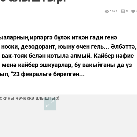
1671
0
ызларның ирләргә бүләк иткән гади генә
 носки, дезодорант, юыну өчен гель... Әлбәттә,
 вак-төяк белән котыла алмый. Кайбер нәфис
Ә менә кайбер эшкуарлар, бу вакыйганы да үз
, "23 февральгә бирелгән...