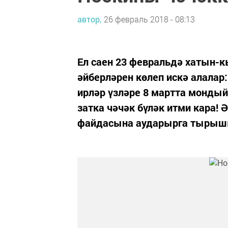
автор,
26 февраль 2018 - 08:13
Ел саен 23 февральдә хатын-к
әйберләрен көлеп искә алалар:
ирләр үзләре 8 мартта мондый
затка чәчәк бүләк итми кара! 
файдасына аударырга тырышып