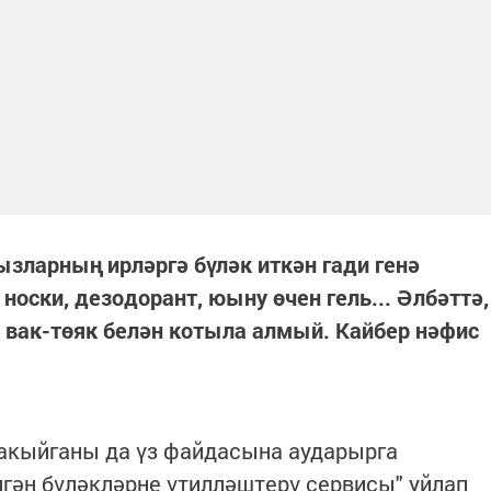
ызларның ирләргә бүләк иткән гади генә
 носки, дезодорант, юыну өчен гель... Әлбәттә,
 вак-төяк белән котыла алмый. Кайбер нәфис
вакыйганы да үз файдасына аударырга
гән бүләкләрне үтилләштерү сервисы" уйлап