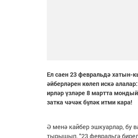
Ел саен 23 февральдә хатын-к
әйберләрен көлеп искә алалар:
ирләр үзләре 8 мартта мондый
затка чәчәк бүләк итми кара!
Ә менә кайбер эшкуарлар, бу 
тырышып, "23 февральгә бирел