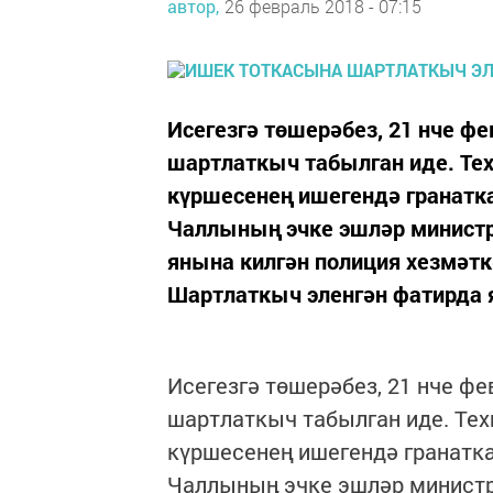
автор,
26 февраль 2018 - 07:15
Исегезгә төшерәбез, 21 нче ф
шартлаткыч табылган иде. Тех
күршесенең ишегендә гранатка
Чаллының эчке эшләр министрл
янына килгән полиция хезмәт
Шартлаткыч эленгән фатирда я
Исегезгә төшерәбез, 21 нче ф
шартлаткыч табылган иде. Тех
күршесенең ишегендә гранатка
Чаллының эчке эшләр министр