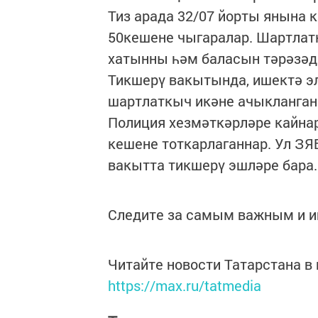
Тиз арада 32/07 йорты янына 
50кешене чыгаралар. Шартлат
хатынны һәм баласын тәрәзәд
Тикшерү вакытында, ишектә эл
шартлаткыч икәне ачыкланган
Полиция хезмәткәрләре кайнар
кешене тоткарлаганнар. Ул ЗЯБ
вакытта тикшерү эшләре бара.
Следите за самым важным и 
Читайте новости Татарстана 
https://max.ru/tatmedia