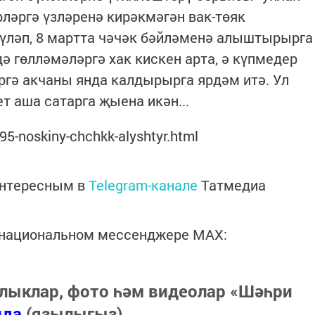
рләргә үзләренә кирәкмәгән вак-төяк
 түләп, 8 мартта чәчәк бәйләменә алыштырырга
ә гөлләмәләргә хак кискен арта, ә күпмедер
әргә акчаны янда калдырырга ярдәм итә. Ул
т аша сатарга җыена икән...
095-noskiny-chchkk-alyshtyr.html
интересным в
Telegram-канале
Татмедиа
в национальном мессенджере MАХ:
лыклар, фото һәм видеолар «Шәһри
нда
(язылыгыз).