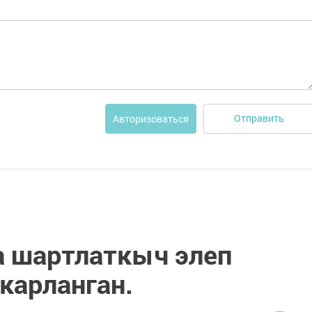
Отправить
Авторизоваться
 шартлаткыч элеп
карланган.