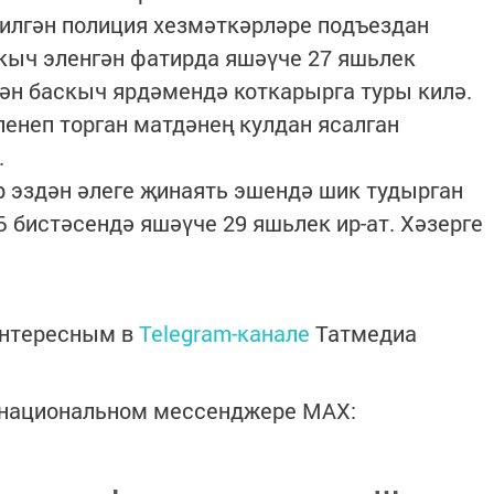
килгән полиция хезмәткәрләре подъездан
кыч эленгән фатирда яшәүче 27 яшьлек
ән баскыч ярдәмендә коткарырга туры килә.
енеп торган матдәнең кулдан ясалган
.
 эздән әлеге җинаять эшендә шик тудырган
 бистәсендә яшәүче 29 яшьлек ир-ат. Хәзерге
интересным в
Telegram-канале
Татмедиа
в национальном мессенджере MАХ: