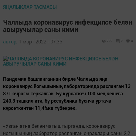
ЯҢАЛЫКЛАР ТАСМАСЫ
Чаллыда коронавирус инфекциясе белән
авыручылар саны кими
автор,
1 март 2022 - 07:35
720
0
0
Пандемия башланганнан бирле Чаллыда яңа
коронавирус йогышының лабораториядә расланган 13
871 очрагы теркәлгән. Бу күрсәткеч 100 мең кешегә
240,3 тәшкил итә, бу республика буенча уртача
күрсәткечтән 11,4%ка түбәнрәк.
«Узган атна белән чагыштырганда, коронавирус
йогышының лаборатор расланган очраклары саны 2,2