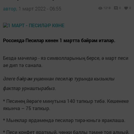
автор,
1 март 2022 - 06:55
1218
0
0
Россиядә Песиләр көнен 1 мартта бәйрәм итәләр.
Бездә мәчеләр - яз символларының берсе, ә март песи
ае дип тә санала.
Әлеге бәйрәм уңаеннан песиләр турында кызыклы
фактлар урнаштырабыз.
* Песинең йөрәге минутына 140 тапкыр тибә. Кешенеке
якынча – 75 тапкыр.
* Мыеклар ярдәмендә песиләр тирә-юньгә яраклаша.
* Песи конфет яратмый, чөнки баллы тәмне тоя алмый.