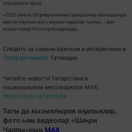
уздырырга ярый.
«2022 елның 28 февраленнән гражданнар катнашында
калган барлык массакүләм чаралар тыела», - дип
искәрттеләр Роспотребнадзорда.
Следите за самым важным и интересным в
Telegram-канале
Татмедиа
Читайте новости Татарстана в
национальном мессенджере MАХ:
https://max.ru/tatmedia
Тагы да кызыклырак яңалыклар,
фото һәм видеолар «Шәһри
Чаллы»ның
MAX