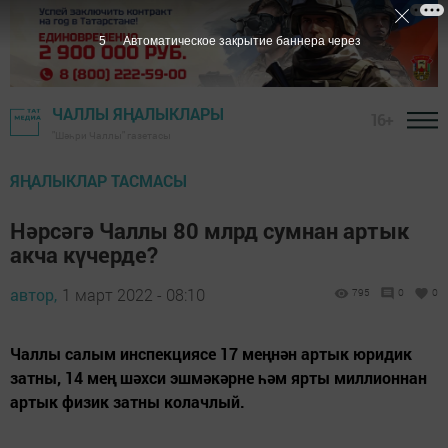
4
Автоматическое закрытие баннера через
ЧАЛЛЫ ЯҢАЛЫКЛАРЫ
16+
"Шәһри Чаллы" газетасы
ЯҢАЛЫКЛАР ТАСМАСЫ
Нәрсәгә Чаллы 80 млрд сумнан артык
акча күчерде?
автор,
1 март 2022 - 08:10
795
0
0
Чаллы салым инспекциясе 17 меңнән артык юридик
затны, 14 мең шәхси эшмәкәрне һәм ярты миллионнан
артык физик затны колачлый.