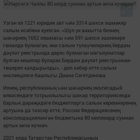
Узган ел 1221 юридик зат һәм 3314 шәхси эшмәкәр
салым исәбенә куелган. «Шул ук вакытта безнең
шәһәрнең 1652 оешмасы һәм 591 шәхси эшмәкәре
гамәлдә булмаган, яки салым түләүчеләрнең бердәм
дәүләт реестрында дөрес булмаган мәгълүматлар
булган кешеләр буларак Бердәм дәүләт реестрыннан
төшереп калдырылды», - дип хәбәр итте салым
инспекциясе башлыгы Диана Сәгетдинова.
Илнең, республиканың һәм шәһәрнең икътисадый
өлкәсендәге тотрыклылыгы шәһәр территориясендә
барлык дәрәҗәдәге бюджетларга салым керемнәренең
артуына да тәэсир итте. Россия Федерациясенең
консолидацияләнгән бюджетына 80 миллиард сумнан
артык акча күчкән.
2021 елда Татарстан Республикасының