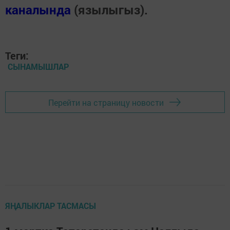
каналында
(язылыгыз).
Теги:
СЫНАМЫШЛАР
Перейти на страницу новости
ЯҢАЛЫКЛАР ТАСМАСЫ