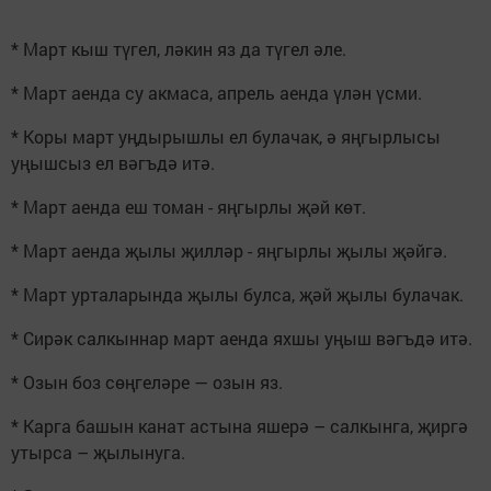
* Март кыш түгел, ләкин яз да түгел әле.
* Март аенда су акмаса, апрель аенда үлән үсми.
* Коры март уңдырышлы ел булачак, ә яңгырлысы
уңышсыз ел вәгъдә итә.
* Март аенда еш томан - яңгырлы җәй көт.
* Март аенда җылы җилләр - яңгырлы җылы җәйгә.
* Март урталарында җылы булса, җәй җылы булачак.
* Сирәк салкыннар март аенда яхшы уңыш вәгъдә итә.
* Озын боз сөңгеләре — озын яз.
* Карга башын канат астына яшерә – салкынга, җиргә
утырса – җылынуга.