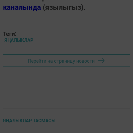
каналында
(язылыгыз).
Теги:
ЯҢАЛЫКЛАР
Перейти на страницу новости
ЯҢАЛЫКЛАР ТАСМАСЫ