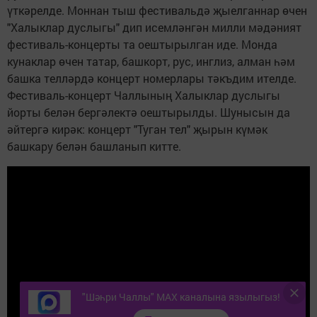
үткәрелде. Моннан тыш фестивальдә җыелганнар өчен
"Халыклар дуслыгы" дип исемләнгән милли мәдәният
фестиваль-концерты та оештырылган иде. Монда
кунаклар өчен татар, башкорт, рус, инглиз, алман һәм
башка телләрдә концерт номерлары тәкъдим ителде.
Фестиваль-концерт Чаллының Халыклар дуслыгы
йорты белән бергәлектә оештырылды. Шунысын да
әйтергә кирәк: концерт "Туган тел" җырын күмәк
башкару белән башланып китте.
"Шәһри Чаллы" MAX каналына язылыгыз!