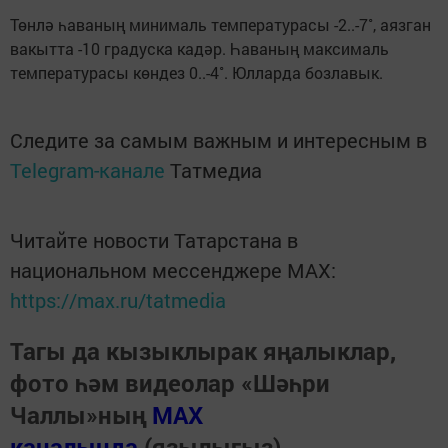
Төнлә һаваның минималь температурасы -2..-7˚, аязган
вакытта -10 градуска кадәр. Һаваның максималь
температурасы көндез 0..-4˚. Юлларда бозлавык.
Следите за самым важным и интересным в
Telegram-канале
Татмедиа
Читайте новости Татарстана в
национальном мессенджере MАХ:
https://max.ru/tatmedia
Тагы да кызыклырак яңалыклар,
фото һәм видеолар «Шәһри
Чаллы»ның
MAX
каналында
(язылыгыз).