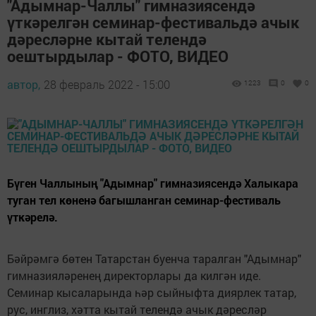
"Адымнар-Чаллы" гимназиясендә
үткәрелгән семинар-фестивальдә ачык
дәресләрне кытай телендә
оештырдылар - ФОТО, ВИДЕО
автор,
28 февраль 2022 - 15:00
1223
0
0
Бүген Чаллының "Адымнар" гимназиясендә Халыкара
туган тел көненә багышланган семинар-фестиваль
үткәрелә.
Бәйрәмгә бөтен Татарстан буенча таралган "Адымнар"
гимназияләренең директорлары да килгән иде.
Семинар кысаларында һәр сыйныфта диярлек татар,
рус, инглиз, хәтта кытай телендә ачык дәресләр