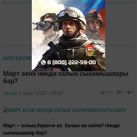
ШОУ-БИЗНЕС
Март аена нинди халык сынамышлары
бар?
автор,
1 март 2022 - 06:20
1241
0
0
Март – язның беренче ае. Халык ни сөйли? Нинди
сынамышлар бар?