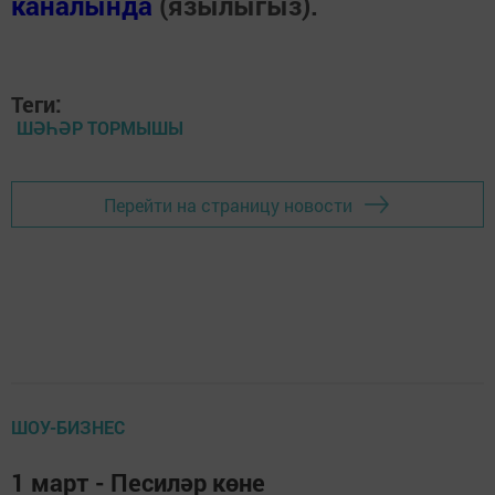
каналында
(язылыгыз).
Теги:
ШӘҺӘР ТОРМЫШЫ
Перейти на страницу новости
ШОУ-БИЗНЕС
1 март - Песиләр көне