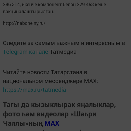
286 314, икенче компонент белән 229 453 кеше
вакциналаштырылган.
http://nabchelny.ru/
Следите за самым важным и интересным в
Telegram-канале
Татмедиа
Читайте новости Татарстана в
национальном мессенджере MАХ:
https://max.ru/tatmedia
Тагы да кызыклырак яңалыклар,
фото һәм видеолар «Шәһри
Чаллы»ның
MAX