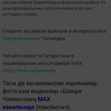
һәм республика бюджетларын формалаштырабыз. Үз
вазыйфаларыбызны, күрсәткечләрне үтәп һәм
арттырып үтибез».
Следите за самым важным и интересным в
Telegram-канале
Татмедиа
Читайте новости Татарстана в
национальном мессенджере MАХ:
https://max.ru/tatmedia
Тагы да кызыклырак яңалыклар,
фото һәм видеолар «Шәһри
Чаллы»ның
MAX
каналында
(язылыгыз).