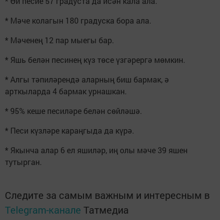
* Өй песие 57 градуста да исән кала ала.
* Мәче колагын 180 градуска бора ала.
* Мәченең 12 пар мыегы бар.
* Яшь белән песинең күз төсе үзгәрергә мөмкин.
* Алгы тәпиләрендә аларның биш бармак, ә
арткыларда 4 бармак урнашкан.
* 95% кеше песиләре белән сөйләшә.
* Песи күзләре караңгыда да күрә.
* Якынча алар 6 ел яшиләр, иң олы мәче 39 яшен
тутырган.
Следите за самым важным и интересным в
Telegram-канале
Татмедиа