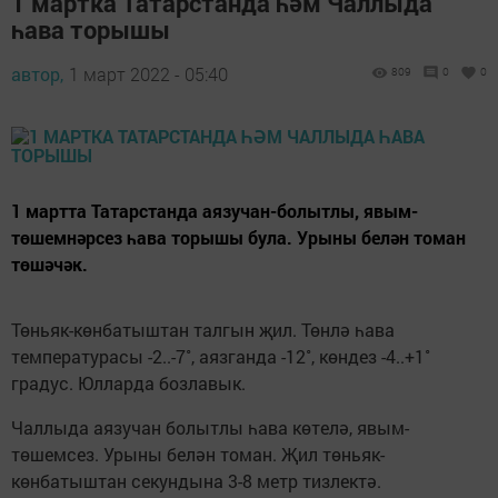
1 мартка Татарстанда һәм Чаллыда
һава торышы
автор,
1 март 2022 - 05:40
809
0
0
1 мартта Татарстанда аязучан-болытлы, явым-
төшемнәрсез һава торышы була. Урыны белән томан
төшәчәк.
Төньяк-көнбатыштан талгын җил. Төнлә һава
температурасы -2..-7˚, аязганда -12˚, көндез -4..+1˚
градус. Юлларда бозлавык.
Чаллыда аязучан болытлы һава көтелә, явым-
төшемсез. Урыны белән томан. Җил төньяк-
көнбатыштан секундына 3-8 метр тизлектә.