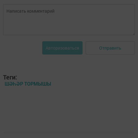
Отправить
Авторизоваться
Теги:
ШӘҺӘР ТОРМЫШЫ