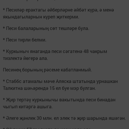
* Песиләр ерактагы әйберләрне әйбәт күрә, ә менә
якындагыларнын күреп җиткерми.
* Песи балаларының сөт тешләре була.
* Песи тирли белми.
* Куркыныч янаганда песи сәгатенә 48 чакрым
тизлектә йөгерә ала.
Песинең борының рәсеме кабатланмый.
* Стаббс атамалы мәче Аляска штатында урнашкан
Талкитна шәһәрендә 15 ел буе мэр булган.
* Җир тертәү куркынычы вакытында песи бинадан
чыгып китәргә ашыга.
* Әлеге җәнлек 30 млн. ел элек тә җир шарында яшәгән.