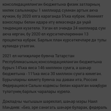
консолидацияләнгән бюджетына физик затларның
милек салымнары 1 миллиард сумнан артык акча
күчкән, бу 2020 елга караганда 5%ка күбрәк. Иминият
взнослары белән идарә итү өлкәсендә дә уңай
тенденция күзәтелә. Узган ел эчендә 24 миллиард сум
акча кергән, бу 2020 ел күрсәткечләреннән 13
процентка күбрәк. Барлык план күрсәткечләре дә тулы
күләмдә үтәлгән.
2021 ел нәтиҗәләре буенча Татарстан
Республикасының консолидацияләнгән бюджетына
бурыч 14%ка яисә 146 миллион сумга, ә шәһәр
бюджетына - 11%ка яисә 30 миллион сумга кимегән.
Бурычларны киметү буенча эш дәвам итә, Россия
Федерациясе Салым кодексы белән каралган мәҗбүри
түләтүнең барлык чаралары күрелә.
Докладчы чыгышын шәрехләп, шәһәр мэры Наил
Мәһдиев: «Без, эре сәнәгать шәһәре буларак, федераль