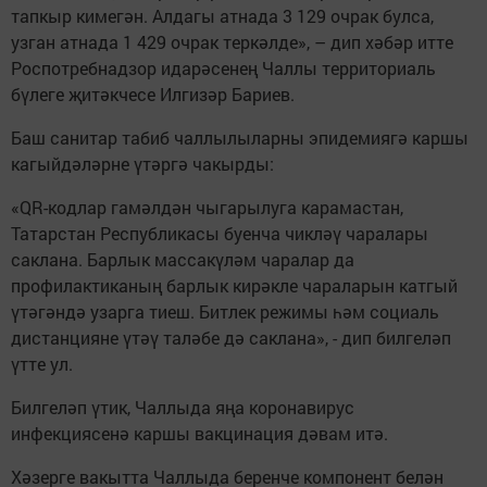
тапкыр кимегән. Алдагы атнада 3 129 очрак булса,
узган атнада 1 429 очрак теркәлде», – дип хәбәр итте
Роспотребнадзор идарәсенең Чаллы территориаль
бүлеге җитәкчесе Илгизәр Бариев.
Баш санитар табиб чаллылыларны эпидемиягә каршы
кагыйдәләрне үтәргә чакырды:
«QR-кодлар гамәлдән чыгарылуга карамастан,
Татарстан Республикасы буенча чикләү чаралары
саклана. Барлык массакүләм чаралар да
профилактиканың барлык кирәкле чараларын катгый
үтәгәндә узарга тиеш. Битлек режимы һәм социаль
дистанцияне үтәү таләбе дә саклана», - дип билгеләп
үтте ул.
Билгеләп үтик, Чаллыда яңа коронавирус
инфекциясенә каршы вакцинация дәвам итә.
Хәзерге вакытта Чаллыда беренче компонент белән