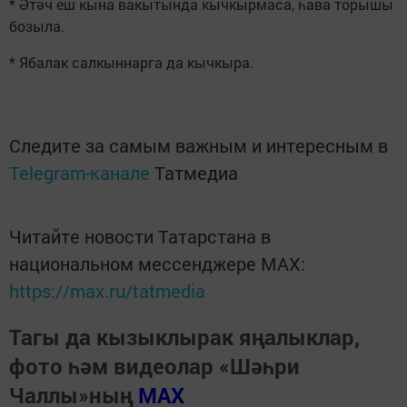
* Әтәч еш кына вакытында кычкырмаса, һава торышы
бозыла.
* Ябалак салкыннарга да кычкыра.
Следите за самым важным и интересным в
Telegram-канале
Татмедиа
Читайте новости Татарстана в
национальном мессенджере MАХ:
https://max.ru/tatmedia
Тагы да кызыклырак яңалыклар,
фото һәм видеолар «Шәһри
Чаллы»ның
MAX