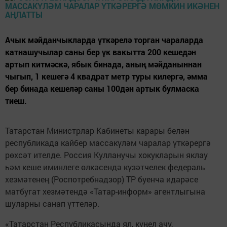
Ачык мәйданчыкларда үткәрелә торган чараларда
катнашучылар саны бер үк вакытта 200 кешедән
артып китмәскә, ябык бинада, аның мәйданыннан
чыгып, 1 кешегә 4 квадрат метр туры килергә, әмма
бер бинада кешеләр саны 100дән артык булмаска
тиеш.
Татарстан Министрлар Кабинеты карары белән
республикада кайбер массакүләм чаралар үткәрергә
рөхсәт ителде. Россия Кулланучы хокукларын яклау
һәм кеше иминлеге өлкәсендә күзәтчелек федераль
хезмәтенең (Роспотребнадзор) ТР буенча идарәсе
матбугат хезмәтендә «Татар-информ» агентлыгына
шуларны санап үттеләр.
«Татарстан Республикасында ял, күңел ачу,