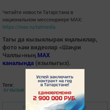
Читайте новости Татарстана в
национальном мессенджере MАХ:
https://max.ru/tatmedia
Тагы да кызыклырак яңалыклар,
фото һәм видеолар «Шәһри
Чаллы»ның
MAX
каналында
(язылыгыз).
Теги:
БУ КЫЗЫК
Перейти на страницу новости