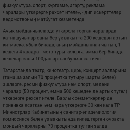
физкультура, спорт, күргәзмә, агарту, реклама
чаралары үткәрергә рөхсәт ителә», - дип искәрттеләр
ведомствоның матбугат хезмәтендә.
Ачык мәйданчыкларда үткәрелә торган чараларда
катнашучылар саны бер үк вакытта 200 кешедән артып
китмәскә, ябык бинада, аның мәйданыннан чыгып, 1
кешегә 4 квадрат метр туры килергә, әмма бер бинада
кешеләр саны 100дән артык булмаска тиеш.
Татарстанда театр, кинотеатр, цирк, концерт залларына
(тамаша залын 70 процентка тутыру шарты белән)
эшләргә, рәсми физкультура һәм спорт, мәдәни
чаралар (50 процент, әмма 500 кешедән дә артык түгел)
үткәрергә рөхсәт ителә. Барлык хезмәткәрләр дә
прививка ясаткан һәм чара үткәрергә 30 көн кала ТР
Министрлар Кабинетының санитар-эпидемиология
комиссиясе белән үз вакытында килештергән очракта
мондый чараларны 70 процентка тулган залда