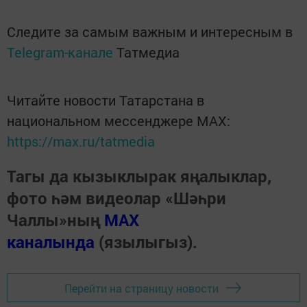
Следите за самым важным и интересным в
Telegram-канале
Татмедиа
Читайте новости Татарстана в
национальном мессенджере MАХ:
https://max.ru/tatmedia
Тагы да кызыклырак яңалыклар,
фото һәм видеолар «Шәһри
Чаллы»ның
MAX
каналында
(язылыгыз).
Перейти на страницу новости