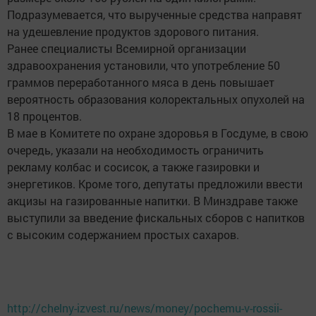
Подразумевается, что вырученные средства направят
на удешевление продуктов здорового питания.
Ранее специалисты Всемирной организации
здравоохранения установили, что употребление 50
граммов переработанного мяса в день повышает
вероятность образования колоректальных опухолей на
18 процентов.
В мае в Комитете по охране здоровья в Госдуме, в свою
очередь, указали на необходимость ограничить
рекламу колбас и сосисок, а также газировки и
энергетиков. Кроме того, депутаты предложили ввести
акцизы на газированные напитки. В Минздраве также
выступили за введение фискальных сборов с напитков
с высоким содержанием простых сахаров.
http://chelny-izvest.ru/news/money/pochemu-v-rossii-