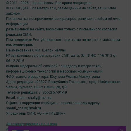
© 2011 - 2026. Шәһри Чаллы. Все права защищены.
© ТАТМЕДИА. Все материалы, размещенные на сайте, защищены
законом.
Перепечатка, воспроизведение и распространение в любом объеме
информации,
размещенной на сайте, возможна только с письменного согласия
редакций СМИ.
При поддержке Республиканского агентства по печати и массовым
коммуникациям.
Наименование СМИ: Шəhри Чаллы
№ свидетельства о регистрации СМИ, дата: ЭЛ № ФС 77-67912 от
06.12.2016
выдано Федеральной службой по надзору в сфере связи,
информационных технологий и массовых коммуникаций
ФИО главного редактора: Юсупова Резида Махмутовна
Адрес редакции: 423827, Республика Татарстан, город Набережные
Челны, бульвар Юных Ленинцев, д.9
Телефон редакции: 8 (8552) 57-01-19
Email: shahri_chally@mail.ru
О фактах коррупции сообщить по электронному адресу:
shahri_chally@mail.ru
Учредитель СМИ: АО «ТАТМЕДИА»
Антикоррупционная политика
АО «ТАТМЕДИА» использует «cookie»
для персонализации сервисов и