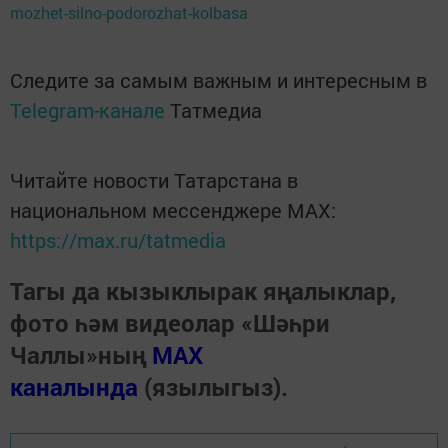
mozhet-silno-podorozhat-kolbasa
Следите за самым важным и интересным в
Telegram-канале
Татмедиа
Читайте новости Татарстана в
национальном мессенджере MАХ:
https://max.ru/tatmedia
Тагы да кызыклырак яңалыклар,
фото һәм видеолар «Шәһри
Чаллы»ның
MAX
каналында
(язылыгыз).