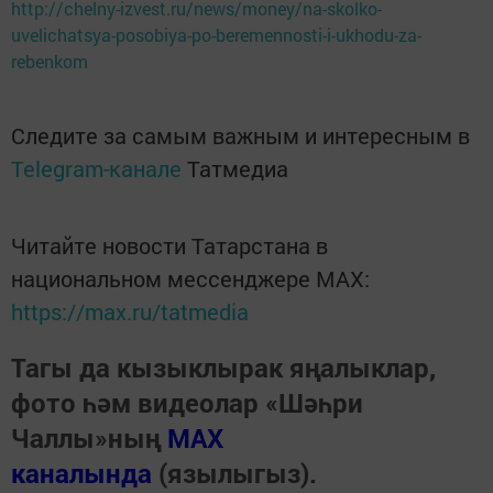
http://chelny-izvest.ru/news/money/na-skolko-
uvelichatsya-posobiya-po-beremennosti-i-ukhodu-za-
rebenkom
Следите за самым важным и интересным в
Telegram-канале
Татмедиа
Читайте новости Татарстана в
национальном мессенджере MАХ:
https://max.ru/tatmedia
Тагы да кызыклырак яңалыклар,
фото һәм видеолар «Шәһри
Чаллы»ның
MAX
каналында
(язылыгыз).