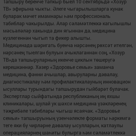
Тапшыру беренче тапкыр быел 10 сентябрьдә «Хозур
ТВ» эфирына чыкты. Әлеге чыгарылышларга кунак
буларак мәчет имамнары һәм профессиональ
табиблар чакырылды. Алар сәламәтлеккә кагылышлы
мәсьәләләр хакында дин ягыннан да, медицина
күзлегеннән чыгып та фикер алышты.
Медицинада шәригать буенча нәрсәнең рөхсәт ителгән,
нәрсәнең тыелган булуын ачыклаганнан соң, «Хозур
ТВ»да тапшыруларның икенче циклын төшерүгә
керешкәннәр. Хәзер «Здоровье семьи» заманча
медицина, фәнни ачышлар, авыруларны дәвалау,
диагностикалау һәм профилактикалауның инновацион
ысуллары турындагы тапшырудан гыйбарәт булачак.
Экспертлар сыйфатында республиканың иң яхшы
клиникалары, шулай ук шәхси медицина үзәкләренең
тәҗрибәле табиблары чыгыш ясаячак. «Здоровье
семьи» тапшыруының үзенчәлекле форматы һәркемгә
теге яки бу чирләрне дәвалау ысулларын, катлаулы
операцияләрнең шаһиты булырга һәм сәламәтлеккә