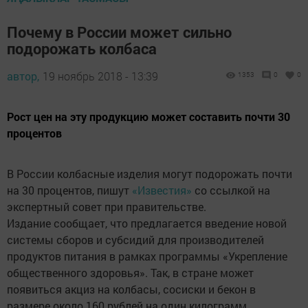
Почему в России может сильно
подорожать колбаса
автор,
19 ноябрь 2018 - 13:39
1353
0
0
Рост цен на эту продукцию может составить почти 30
процентов
В России колбасные изделия могут подорожать почти
на 30 процентов, пишут
«Известия»
со ссылкой на
экспертный совет при правительстве.
Издание сообщает, что предлагается введение новой
системы сборов и субсидий для производителей
продуктов питания в рамках программы «Укрепление
общественного здоровья». Так, в стране может
появиться акциз на колбасы, сосиски и бекон в
размере около 160 рублей на один килограмм.