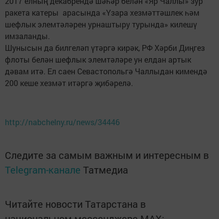
2017 елның декабрендә шәһәр белән «Яр Чаллы» зур
ракета катеры арасында «Үзара хезмәттәшлек һәм
шефлык элемтәләрен урнаштыру турында» килешү
имзаланды.
Шунысын да билгеләп үтәргә кирәк, РФ Хәрби Диңгез
флоты белән шефлык элемтәләре ун елдан артык
дәвам итә. Ел саен Севастопольгә Чаллыдан кимендә
200 кеше хезмәт итәргә җибәрелә.
http://nabchelny.ru/news/34446
Следите за самым важным и интересным в
Telegram-канале
Татмедиа
Читайте новости Татарстана в
национальном мессенджере MАХ: