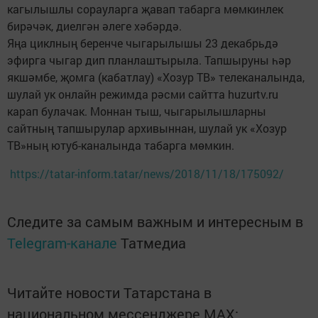
кагылышлы сорауларга җавап табарга мөмкинлек
бирәчәк, диелгән әлеге хәбәрдә.
Яңа циклның беренче чыгарылышы 23 декабрьдә
эфирга чыгар дип планлаштырыла. Тапшыруны һәр
якшәмбе, җомга (кабатлау) «Хозур ТВ» телеканалында,
шулай ук онлайн режимда рәсми сайтта huzurtv.ru
карап булачак. Моннан тыш, чыгарылышларны
сайтның тапшырулар архивыннан, шулай ук «Хозур
ТВ»ның ютуб-каналында табарга мөмкин.
https://tatar-inform.tatar/news/2018/11/18/175092/
Следите за самым важным и интересным в
Telegram-канале
Татмедиа
Читайте новости Татарстана в
национальном мессенджере MАХ: