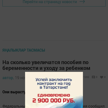
Перейти на страницу новости
ЯҢАЛЫКЛАР ТАСМАСЫ
На сколько увеличатся пособия по
беременности и уходу за ребенком
автор,
19 ноябрь 2018 - 13:35
1262
0
0
Они вырастут с 1 января
Федеральный фонд социального страхования сообщил