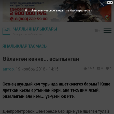
5
Автоматическое закрытие баннера через
ЧАЛЛЫ ЯҢАЛЫКЛАРЫ
16+
"Шәһри Чаллы" газетасы
ЯҢАЛЫКЛАР ТАСМАСЫ
Өйләнгән көнне... асылынган
автор,
19 ноябрь 2018 - 14:15
1442
0
0
Сезнең шундый хәл турында ишеткәнегез бармы? Кеше
яраткан кызы артыннан йөри, аңа тәкъдим ясый,
ризалыгын ала һәм... үз-үзен юк итә.
Днепропетровск шәһәрендә бер ирне үзе яшәгән тулай