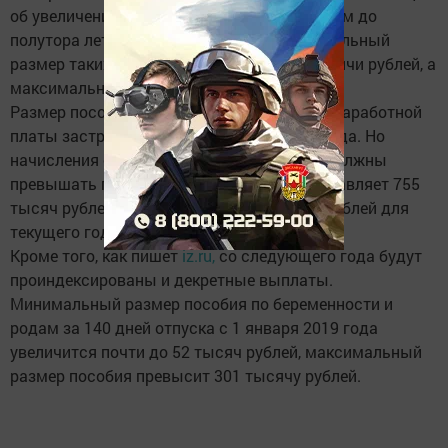
об увеличениях выплат по уходу за ребенком до
полутора лет. С 1 января 2019 года минимальный
размер таких пособий вырастет до 4,5 тысячи рублей, а
максимальный — до 26 тысяч рублей.
Размер пособия рассчитывают на основе заработной
платы застрахованного человека за два года. Но
начисления страховых взносов в ФСС не должны
превышать предельную базу, которая составляет 755
тысяч рублей для 2017 года и 815 тысяч рублей для
текущего года.
Кроме того, как пишет
iz.ru,
со следующего года будут
проиндексированы и декретные выплаты.
Минимальный размер пособия по беременности и
родам за 140 дней отпуска с 1 января 2019 года
увеличится почти до 52 тысяч рублей, максимальный
размер пособия превысит 301 тысячу рублей.