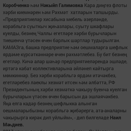
Коробченко
һәм
Нәкыйп Галимовка
Кара диңгез флоты
хәрби киемнәрен һәм Рәхмәт хатларын тапшырды.
«Предприятиеләр хисабына мебель әзерләнде,
корабльгә суыткыч җиһазлары, суыту шкафлары
куелды, безнең Чаллы егетләре хәрби бурычларын
тиешенчә үтәсен өчен барлык шартлар тудырылган.
КАМАЗга, башка предприятие һәм оешмаларга шефлык
ярдәме күрсәткәннәре өчен рәхмәтлебез. Бу бит безнең
егетләр. Кичә алар шәһәр предприятиеләрендә эшләде,
иртәгә кабат коллективларына әйләнеп кайтырга
мөмкиннәр. Без хәрби корабльгә ярдәм итәчәкбез,
егетләребез лаеклы хезмәт итсен һәм әлбәттә, РФ
Президентының хәрби хезмәткә чакыру буенча куелган
бурычларын үтәсен өчен барысын да эшләячәкбез.
Яңа елга кадәр безнең шефлыкка алынган
оешмаларыбызны корабльгә җибәрергә, ата-аналарны
чакырырга кирәк дип уйлыйм», - дип билгеләде
Наил
Мәһдиев.