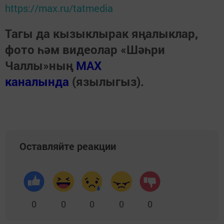
https://max.ru/tatmedia
Тагы да кызыклырак яңалыклар,
фото һәм видеолар «Шәһри
Чаллы»ның
MAX
каналында
(язылыгыз).
Оставляйте реакции
0
0
0
0
0