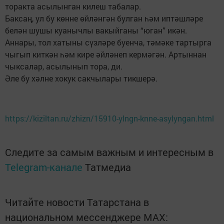
торакта асылынган килеш табалар.
Баксаң, ул бу көнне өйләнгән булган һәм иптәшләре
белән шушы куанычлы вакыйганы “юган” икән.
Аннары, тол хатыны сүзләре буенча, тәмәке тартырга
чыгып киткән һәм кире әйләнеп кермәгән. Артыннан
чыксалар, асылынып тора, ди.
Әле бу хәлне хокук сакчылары тикшерә.
https://kiziltan.ru/zhizn/15910-ylngn-knne-asylyngan.html
Следите за самым важным и интересным в
Telegram-канале
Татмедиа
Читайте новости Татарстана в
национальном мессенджере MАХ: