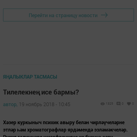
Перейти на страницу новости
ЯҢАЛЫКЛАР ТАСМАСЫ
Тилелекнең исе бармы?
автор,
19 ноябрь 2018 - 10:45
1325
0
0
Хәзер куркыныч психик авыру белән чирләүчеләрне
этләр һәм хроматографлар ярдәмендә эзләмәкчеләр.
Русия галимнәре шизофренияне ис буенча аеру