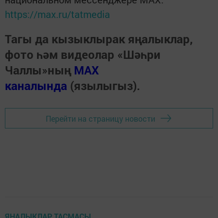
https://max.ru/tatmedia
Тагы да кызыклырак яңалыклар,
фото һәм видеолар «Шәһри
Чаллы»ның
MAX
каналында
(язылыгыз).
Перейти на страницу новости
ЯҢАЛЫКЛАР ТАСМАСЫ