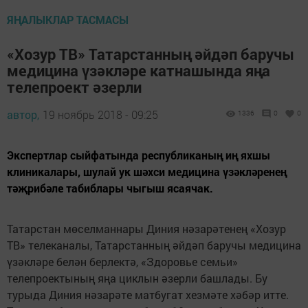
ЯҢАЛЫКЛАР ТАСМАСЫ
«Хозур ТВ» Татарстанның әйдәп баручы
медицина үзәкләре катнашында яңа
телепроект әзерли
автор,
19 ноябрь 2018 - 09:25
1336
0
0
Экспертлар сыйфатында республиканың иң яхшы
клиникалары, шулай ук шәхси медицина үзәкләренең
тәҗрибәле табиблары чыгыш ясаячак.
Татарстан мөселманнары Диния нәзарәтенең «Хозур
ТВ» телеканалы, Татарстанның әйдәп баручы медицина
үзәкләре белән берлектә, «Здоровье семьи»
телепроектының яңа циклын әзерли башлады. Бу
турыда Диния нәзарәте матбугат хезмәте хәбәр итте.