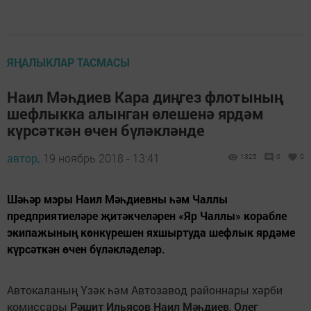
ЯҢАЛЫКЛАР ТАСМАСЫ
Наил Мәһдиев Кара диңгез флотының
шефлыкка алынган өлешенә ярдәм
күрсәткән өчен бүләкләнде
автор,
19 ноябрь 2018 - 13:41
1325
0
0
Шәһәр мэры Наил Мәһдиевны һәм Чаллы
предприятиеләре җитәкчеләрен «Яр Чаллы» корабле
экипажының көнкүрешен яхшыртуда шефлык ярдәме
күрсәткән өчен бүләкләделәр.
Автокаланың Үзәк һәм Автозавод районнары хәрби
комиссары
Рәшит Ильясов
Наил Мәһдиев
,
Олег