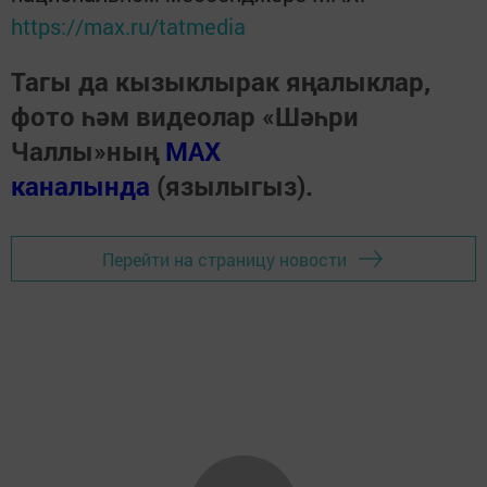
https://max.ru/tatmedia
Тагы да кызыклырак яңалыклар,
фото һәм видеолар «Шәһри
Чаллы»ның
MAX
каналында
(язылыгыз).
Перейти на страницу новости