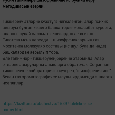
методикасын әзерли.
Тикшеренү этләрне күзәтүгә нигезләнгән, алар психик
авыруы булган кешегә башка төрле мөнәсәбәт күрсәтә,
аларны шулай сәламәт кешеләрдән аера икән.
Гипотеза менә нәрсәдә – шизофреникларның газ
мохитенең молекуляр составы (ис шул була да инде)
башкалардан аерылып тора.
Әле галимнәр - тикшерүнең беренче этабында. Алар
этләрне авыруларны ачыкларга өйрәтәчәк. Соңыннан
тикшеренүне лабораториягә күчереп, “шизофрения исе”
белән газ хроматографиясе ысулы ярдәмендә эшләргә
исәплиләр
https://kiziltan.ru/obchestvo/15897-tilelekne-ise-
barmy.html