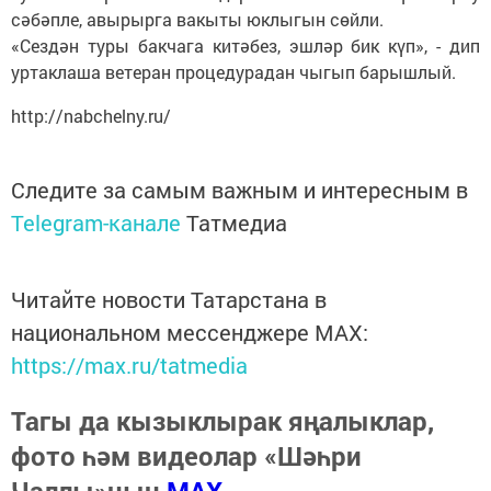
сәбәпле, авырырга вакыты юклыгын сөйли.
«Сездән туры бакчага китәбез, эшләр бик күп», - дип
уртаклаша ветеран процедурадан чыгып барышлый.
http://nabchelny.ru/
Следите за самым важным и интересным в
Telegram-канале
Татмедиа
Читайте новости Татарстана в
национальном мессенджере MАХ:
https://max.ru/tatmedia
Тагы да кызыклырак яңалыклар,
фото һәм видеолар «Шәһри