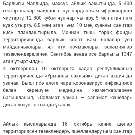
Барлыгы Чаллыда, махсус айлык вакытында, 5 400
гектар шәһәр мәйданын чүп-чардан һәм яфраклардан
чистарту, 12 300 куб.м чүп-чар чыгару, 5 мең агач һәм
куак утырту, 8,5 мең агач һәм 10 мең куакны санитар
кисү планлаштырыла. Моннан тыш, торак фонды
территориясендә барлык спорт һәм балалар уен
мәйданчыклары, ял итү почмаклары, эскәмияләр
төзекләндереләчәк. Сентябрь аенда исә барлыгы 1347
агач утыртылды.
4 октябрьдән 10 октябрьгә кадәр республикабыз
территориясендә «Урманны саклыйк» дигән акция дә
узачак. Быел исә әлеге чара коронавирус инфекциясе
белән көрәшүче медицина хезмәткәрләренә
багышланып, «Сәламәт урман – сәламәт кешеләр»
дигән лозунг астында үтәчәк.
Айлык кысаларында 16 октябрь көнне шәһәр
территориясен төзекләндерү, яшелләндерү һәм санитар