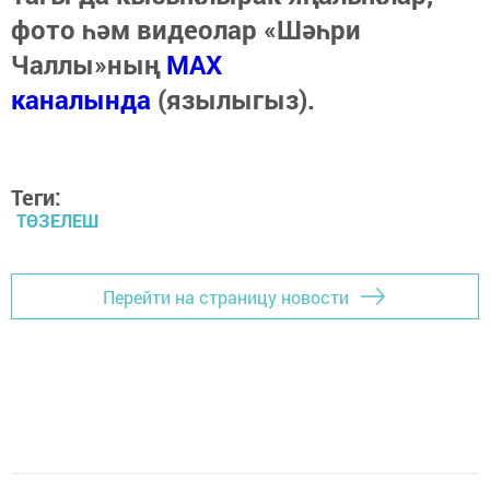
фото һәм видеолар «Шәһри
Чаллы»ның
MAX
каналында
(язылыгыз).
Теги:
ТӨЗЕЛЕШ
Перейти на страницу новости