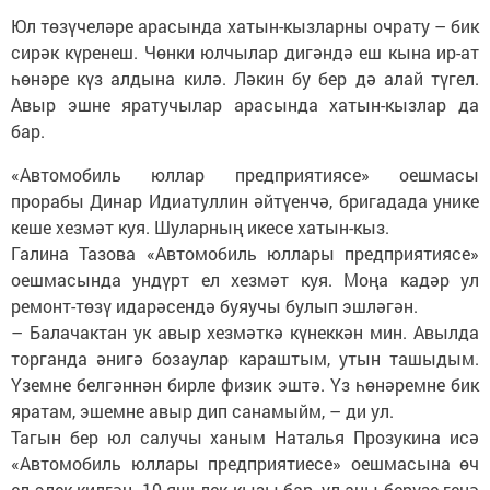
Юл төзүчеләре арасында хатын-кызларны очрату – бик
сирәк күренеш. Чөнки юлчылар дигәндә еш кына ир-ат
һөнәре күз алдына килә. Ләкин бу бер дә алай түгел.
Авыр эшне яратучылар арасында хатын-кызлар да
бар.
«Автомобиль юллар предприятиясе» оешмасы
прорабы Динар Идиатуллин әйтүенчә, бригадада унике
кеше хезмәт куя. Шуларның икесе хатын-кыз.
Галина Тазова «Автомобиль юллары предприятиясе»
оешмасында ундүрт ел хезмәт куя. Моңа кадәр ул
ремонт-төзү идарәсендә буяучы булып эшләгән.
– Балачактан ук авыр хезмәткә күнеккән мин. Авылда
торганда әнигә бозаулар караштым, утын ташыдым.
Үземне белгәннән бирле физик эштә. Үз һөнәремне бик
яратам, эшемне авыр дип санамыйм, – ди ул.
Тагын бер юл салучы ханым Наталья Прозукина исә
«Автомобиль юллары предприятиесе» оешмасына өч
ел элек килгән. 10 яшьлек кызы бар, ул аны берүзе генә