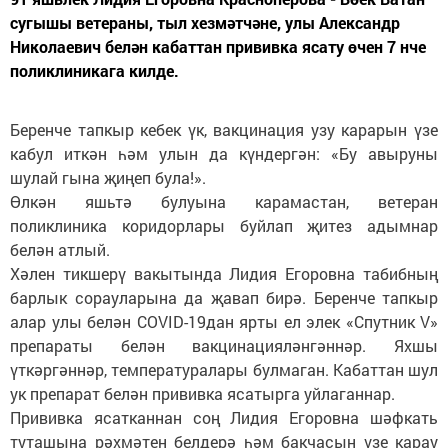
сугышы ветераны, тыл хезмәтчәне, улы Александр
Николаевич белән кабаттан прививка ясату өчен 7 нче
поликлиникага килде.
Беренче тапкыр кебек үк, вакцинация узу карарын үзе
кабул иткән һәм улын да күндергән: «Бу авыруны
шулай гына җиңеп була!».
Өлкән яшьтә булуына карамастан, ветеран
поликлиника коридорлары буйлап җитез адымнар
белән атлый.
Хәлен тикшерү вакытында Лидия Егоровна табибның
барлык сорауларына да җавап бирә. Беренче тапкыр
алар улы белән COVID-19дан ярты ел элек «Спутник V»
препараты белән вакцинацияләнгәннәр. Яхшы
үткәргәннәр, температуралары булмаган. Кабаттан шул
ук препарат белән прививка ясатырга уйлаганнар.
Прививка ясатканнан соң Лидия Егоровна шәфкать
туташына рәхмәтен белдерә һәм бакчасын үзе карау