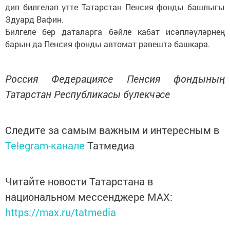
дип билгеләп үтте Татарстан Пенсия фонды башлыгы
Эдуард Вафин.
Билгеле бер даталарга бәйле кабат исәпләүләрнең
барын да Пенсия фонды автомат рәвештә башкара.
Россия Федерациясе Пенсия фондының
Татарстан Республикасы бүлекчәсе
Следите за самым важным и интересным в
Telegram-канале
Татмедиа
Читайте новости Татарстана в
национальном мессенджере MАХ:
https://max.ru/tatmedia