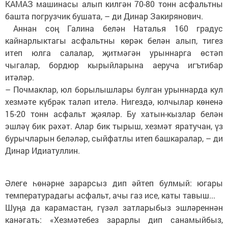
КАМАЗ машинасы алып килгән 70-80 тонн асфальтны
башта погрузчик бушата, – ди Динар Закирянович.
Аннан соң Галина белән Наталья 160 градус
кайнарлыктагы асфальтны көрәк белән алып, тигез
итеп юлга салалар, җитмәгән урыннарга өстәп
чыгалар, бордюр кырыйларына аеруча игътибар
итәләр.
– Почмаклар, юл борылышлары булган урыннарда кул
хезмәте күбрәк таләп ителә. Нигездә, юлчылар көненә
15-20 тонн асфальт җәяләр. Бу хатын-кызлар белән
эшләү бик рәхәт. Алар бик тырыш, хезмәт яратучан, үз
бурычларын беләләр, сыйфатлы итеп башкаралар, – ди
Динар Идиатуллин.
Әлеге һөнәрне зарарсыз дип әйтеп булмый: югары
температурадагы асфальт, ачы газ исе, каты тавыш...
Шуңа да карамастан, гүзәл затларыбыз эшләреннән
канәгать: «Хезмәтебез зарарлы дип санамыйбыз,