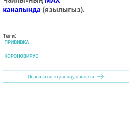
Чаллы»ның
MAX
каналында
(язылыгыз).
Теги:
ПРИВИВКА
КОРОНОВИРУС
Перейти на страницу новости