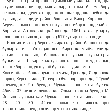
– Бу эшкә территориаль-иҗтимагый үзидарәләр, идарә
итүче компанияләр, мәктәпләр, өстәмә белем бирү
оешмалары, депутатлар, актив шәһәрдәшләребез дә
кушылды, – диде район башлыгы Винер Харисов. –
Аеруча, компенсацион утыртуга игътибар юнәлдерәбез.
Барлыгы Автозавод районында 1061 агач утырту
планлаштырылган, аларның 517е утыртылган инде.
– Инициатива иң беренче чиратта район башлыгында
булырга тиеш. Ул киңәш кенә биреп калмыйча, үзе дә
актив катнашып, башкаларга үрнәк күрсәтергә
бурычлы. Шәһәрне матур, чиста, яшел итүдә аның
теләге бар икән, ул шулай була да, – диде мэр.
Көзге айлык башлануын көтмичә, Гренада, Сидоровка
паркы, Кереселидзе, Тинчурин бульварларында, Г. Тукай
исемендәге Яр буенда, Чулман проспекты буенча
46нчы, 37нче комплексларда, Әлмәт тракты буенда, М.
Йосыпов урамы һәм Чулман проспекты киселешендә,
28, 29, 30, 42нче комплекс ишегаллары
территорияләрендә агачлар утырттылар инде.