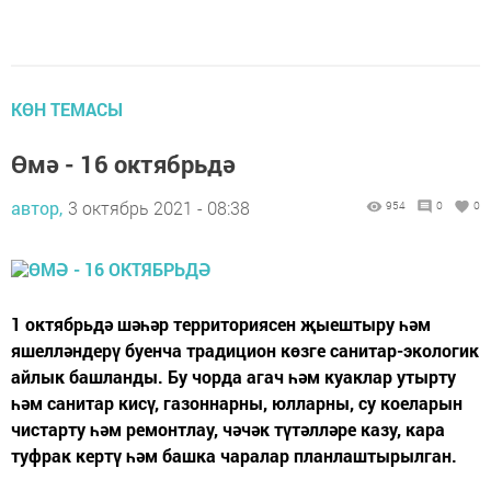
КӨН ТЕМАСЫ
Өмә - 16 октябрьдә
автор,
3 октябрь 2021 - 08:38
954
0
0
1 октябрьдә шәһәр территориясен җыештыру һәм
яшелләндерү буенча традицион көзге санитар-экологик
айлык башланды. Бу чорда агач һәм куаклар утырту
һәм санитар кисү, газоннарны, юлларны, су коеларын
чистарту һәм ремонтлау, чәчәк түтәлләре казу, кара
туфрак кертү һәм башка чаралар планлаштырылган.