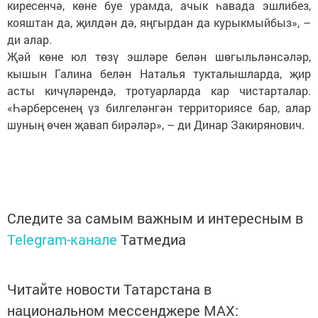
киресенчә, көне буе урамда, ачык һавада эшлибез,
кояштан да, җилдән дә, яңгырдан да курыкмыйбыз», –
ди алар.
Җәй көне юл төзү эшләре белән шөгыльләнсәләр,
кышын Галина белән Наталья тукталышларда, җир
асты кичүләрендә, тротуарларда кар чистарталар.
«Һәрберсенең үз билгеләнгән территориясе бар, алар
шуның өчен җавап бирәләр», – ди Динар Закирянович.
Следите за самым важным и интересным в
Telegram-канале
Татмедиа
Читайте новости Татарстана в
национальном мессенджере MАХ: