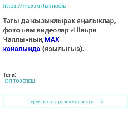
https://max.ru/tatmedia
Тагы да кызыклырак яңалыклар,
фото һәм видеолар «Шәһри
Чаллы»ның
MAX
каналында
(язылыгыз).
Теги:
ЮЛ ТӨЗЕЛЕШ
Перейти на страницу новости