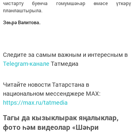
чистарту буенча гомумшәһәр өмәсе үткәрү
планлаштырыла.
Зөһрә Вәлитова.
Следите за самым важным и интересным в
Telegram-канале
Татмедиа
Читайте новости Татарстана в
национальном мессенджере MАХ:
https://max.ru/tatmedia
Тагы да кызыклырак яңалыклар,
фото һәм видеолар «Шәһри