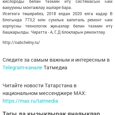
кислороды белән тәэмин итү системасын һәм
вакуумны монтажлау эшләре бара.
Исегезгә төшерәбез, 2018 елдан 2020 елга кадәр В
блогында 773,2 млн сумлык капиталь ремонт һәм
корпусны технологик җиһазлар белән тәэмин итү
башкарылды. Чиратта - А, Г, Д блокларын ремонтлау.
http://nabchelny.ru/
Следите за самым важным и интересным в
Telegram-канале
Татмедиа
Читайте новости Татарстана в
национальном мессенджере MАХ:
https://max.ru/tatmedia
Тагы да кызыклырак яңалыклар,