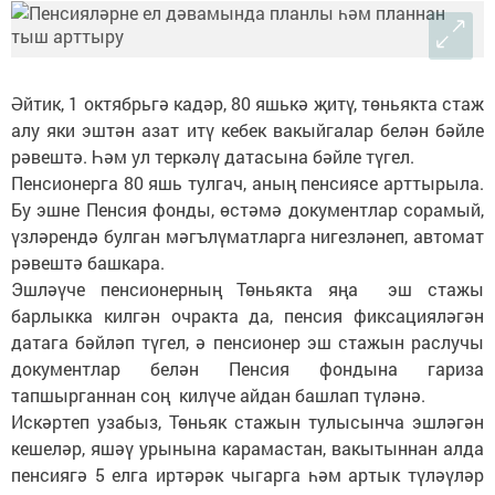
Әйтик, 1 октябрьгә кадәр, 80 яшькә җитү, төньякта стаж
алу яки эштән азат итү кебек вакыйгалар белән бәйле
рәвештә. Һәм ул теркәлү датасына бәйле түгел.
Пенсионерга 80 яшь тулгач, аның пенсиясе арттырыла.
Бу эшне Пенсия фонды, өстәмә документлар сорамый,
үзләрендә булган мәгълүматларга нигезләнеп, автомат
рәвештә башкара.
Эшләүче пенсионерның Төньякта яңа эш стажы
барлыкка килгән очракта да, пенсия фиксацияләгән
датага бәйләп түгел, ә пенсионер эш стажын раслучы
документлар белән Пенсия фондына гариза
тапшырганнан соң килүче айдан башлап түләнә.
Искәртеп узабыз, Төньяк стажын тулысынча эшләгән
кешеләр, яшәү урынына карамастан, вакытыннан алда
пенсиягә 5 елга иртәрәк чыгарга һәм артык түләүләр