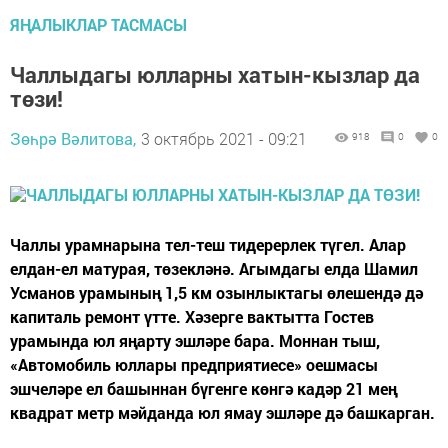
ЯҢАЛЫКЛАР ТАСМАСЫ
Чаллыдагы юлларны хатын-кызлар да
төзи!
Зөһрә Вәлитова,
3 октябрь 2021 - 09:21
918
0
0
Чаллы урамнарына тел-теш тидерерлек түгел. Алар
елдан-ел матурая, төзекләнә. Агымдагы елда Шамил
Усманов урамының 1,5 км озынлыктагы өлешендә дә
капиталь ремонт үтте. Хәзерге вактытта Гостев
урамында юл яңарту эшләре бара. Моннан тыш,
«Автомобиль юллары предприятиесе» оешмасы
эшчеләре ел башыннан бүгенге көнгә кадәр 21 мең
квадрат метр мәйданда юл ямау эшләре дә башкарган.