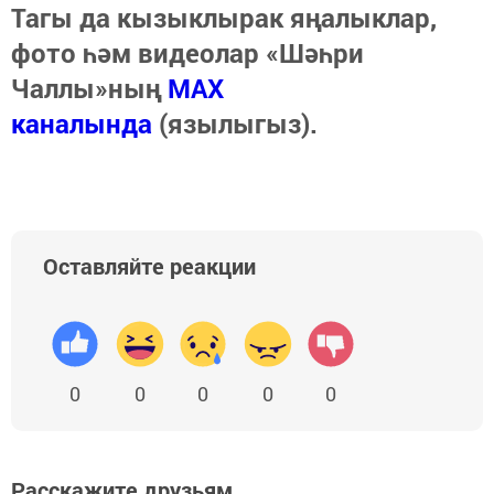
Тагы да кызыклырак яңалыклар,
фото һәм видеолар «Шәһри
Чаллы»ның
MAX
каналында
(язылыгыз).
Оставляйте реакции
0
0
0
0
0
Расскажите друзьям