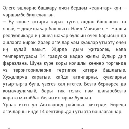
Әлеге эшләрне башкару өчен бердәм «санитар» көн –
чәршәмбе билгеләнгән.
– Бу көнне көтәргә кирәк түгел, алдан башласак та
ярый, – диде шәһәр башлыгы Наил Мәһдиев. – Чаллы
республикада иң яшел шәһәр булсын өчен барысын да
эшләргә кирәк. Хәзер агачлар һәм куаклар утырту өчен
иң кулай вакыт. Җирдә дым җитәрлек, һава
температурасы 14 градуска кадәр җылы булыр дип
фаразлана. Шуңа күрә коры кояшлы көннәр торганда
үз территорияләрне тәртипкә китерә башлагыз.
Хуҗаларча карагыз, кайда агачларны, куакларны
утыртырга була, үзегез хәл итегез. Безгә бернәрсә дә
комачауламый, бары тик теләк һәм шәһәребезгә
карата мәхәббәт белән ихтирам булсын.
Үрнәк итеп ул Автозавод районын китерде. Биредә
агачларны инде 14 сентябрьдән утырта башлаганнар.