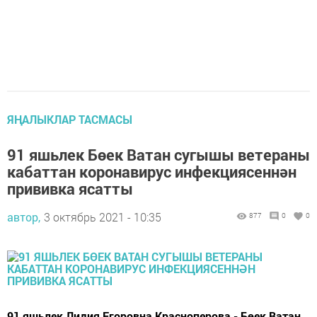
ЯҢАЛЫКЛАР ТАСМАСЫ
91 яшьлек Бөек Ватан сугышы ветераны
кабаттан коронавирус инфекциясеннән
прививка ясатты
автор,
3 октябрь 2021 - 10:35
877
0
0
91 яшьлек Лидия Егоровна Красноперова - Бөек Ватан