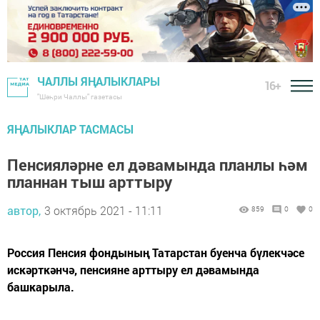
ЧАЛЛЫ ЯҢАЛЫКЛАРЫ
16+
"Шәһри Чаллы" газетасы
ЯҢАЛЫКЛАР ТАСМАСЫ
Пенсияләрне ел дәвамында планлы һәм
планнан тыш арттыру
автор,
3 октябрь 2021 - 11:11
859
0
0
Рос­сия Пен­сия фон­ды­ның Та­тар­стан бу­ен­ча бү­лек­чә­се
ис­кәрт­кән­чә, пен­си­я­не арт­ты­ру ел дә­ва­мын­да
башкарыла.