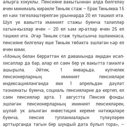
алырга хокуклы. Пенсияне вакытыннан алда билгеләү
өчен минималь кирәкле Төньяк стаж – Ерак Төньякка 15
ел һәм тигезләштерелгән урыннарда 20 ел тәшкил итә.
Шул ук вакытта иминият стажы буенча таләпләр
хатын-кызлар өчен – 20 ел һәм ир-атлар өчен 25 ел
тәшкил итә. Әгәр Төньяк стаж тулысынча эшләнмәсә,
пенсияне билгеләү яше Төньяк төбәктә эшләгән һәр ел
өчен кими.
«Моның белән беррәттән ел дәвамында яңадан исәп-
хисаплар да бар, алар ел саен бер үк вакытта гамәлгә
ашырыла. Әйтик, 1 январьдә, күпчелек
пенсионерларның иминият пенсияләре
индексацияләнгәндә яки 1 апрельдән дәүләт
тәэминаты буенча, социаль пенсияләрне дә кертеп, ел
саен пенсияләр арта. 1 августта Пенсия фонды
эшләгән пенсионерларның иминият пенсияләрен,
шулай ук алынган инвестиция кереме нәтиҗәләре
буенча, пенсия тупланмаларын түләүләрен
арттырганда тагын бер шундый дата булып тора», –