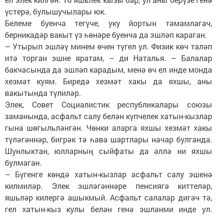
үстерә, булышучылары юк.
Белеме буенча тегүче, уку йортын тәмамлагач,
берникадәр вакыт үз һөнәре буенча да эшләп караган.
– Утырып эшләү минем өчен түгел ул. Физик көч таләп
итә торган эшне яратам, – ди Наталья. – Балалар
бакчасында да эшләп карадым, менә өч ел инде монда
хезмәт куям. Биредә хезмәт хакы да яхшы, аны
вакытында түлиләр.
Элек, Совет Социалистик республикалары союзы
заманында, асфальт салу белән күпчелек хатын-кызлар
гына шөгыльләнгән. Чөнки аларга яхшы хезмәт хакы
түләгәннәр, бигрәк тә һава шартлары начар булганда.
Шунлыктан, юлларның сыйфаты да әллә ни яхшы
булмаган.
– Бүгенге көндә хатын-кызлар асфальт салу эшенә
килмиләр. Элек эшләгәннәре пенсиягә киттеләр,
яшьләр килергә ашыкмый. Асфальт салалар дигәч тә,
гел хатын-кыз кулы белән генә эшләнми инде ул.