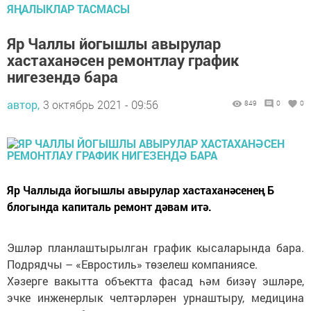
ЯҢАЛЫКЛАР ТАСМАСЫ
Яр Чаллы йогышлы авырулар
хастаханәсен ремонтлау график
нигезендә бара
автор,
3 октябрь 2021 - 09:56
849
0
0
Яр Чаллыда йогышлы авырулар хастаханәсенең Б
блогында капиталь ремонт дәвам итә.
Эшләр планлаштырылган график кысаларында бара.
Подрядчы – «Евростиль» төзелеш компаниясе.
Хәзерге вакытта объектта фасад һәм бизәү эшләре,
эчке инженерлык челтәрләрен урнаштыру, медицина