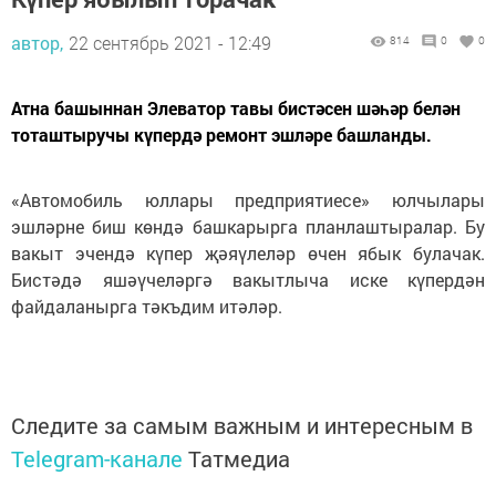
автор,
22 сентябрь 2021 - 12:49
814
0
0
Атна башыннан Элеватор тавы бистәсен шәһәр белән
тоташтыручы күпердә ремонт эшләре башланды.
«Автомобиль юллары предприятиесе» юлчылары
эшләрне биш көндә башкарырга планлаштыралар. Бу
вакыт эчендә күпер җәяүлеләр өчен ябык булачак.
Бистәдә яшәүчеләргә вакытлыча иске күпердән
файдаланырга тәкъдим итәләр.
Следите за самым важным и интересным в
Telegram-канале
Татмедиа