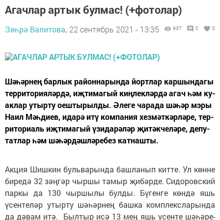
Агач­лар ар­тык бул­мас! (+фотолар)
Зөһрә Вәлитова,
22 сентябрь 2021 - 13:35
937
0
0
Шә­һәр­нең бар­лык ра­йон­на­рын­да йорт­лар кар­шын­да­гы
тер­ри­то­ри­я­ләр­дә, иҗ­ти­ма­гый киң­лек­ләр­дә агач һәм ку­
ак­лар утыр­ту оеш­ты­рыл­ды. Әле­ге ча­ра­да шә­һәр мэ­ры
На­ил Мәһ­ди­ев, ида­рә итү ком­па­ния хез­мәт­кәр­лә­ре, тер­
ри­то­ри­аль иҗ­ти­ма­гый үзи­да­рә­ләр җи­тәк­че­лә­ре, де­пу­
тат­лар һәм шә­һәр­дәш­лә­ре­без кат­наш­ты.
Ак­ция Шиш­кин буль­ва­рын­да баш­ла­нып кит­те. Ул көн­не
би­ре­дә 32 зәң­гәр чыр­шы та­мыр җи­бәр­де. Си­до­ровс­кий
пар­кы да 130 чыр­шы­лы бул­ды. Бү­ген­ге көн­дә яшь
үсен­те­ләр утыр­ту шә­һәр­нең баш­ка ком­п­лекс­ла­рын­да
да дә­вам итә. Был­тыр исә 13 мең яшь үсен­те шә­һә­ре­