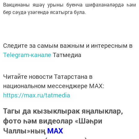
Вакцинаны яшәү урыны буенча шифаханәләрдә һәм
бер сәүдә үзәгендә ясатырга була.
Следите за самым важным и интересным в
Telegram-канале
Татмедиа
Читайте новости Татарстана в
национальном мессенджере MАХ:
https://max.ru/tatmedia
Тагы да кызыклырак яңалыклар,
фото һәм видеолар «Шәһри
Чаллы»ның
MAX