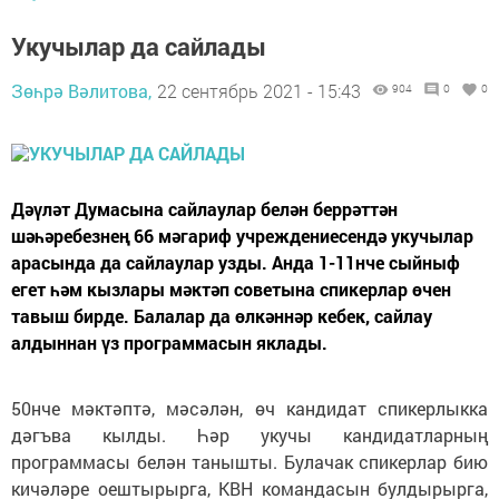
Укучылар да сайлады
Зөһрә Вәлитова,
22 сентябрь 2021 - 15:43
904
0
0
Дәүләт Думасына сайлаулар белән беррәттән
шәһәребезнең 66 мәгариф учреждениесендә укучылар
арасында да сайлаулар узды. Анда 1-11нче сыйныф
егет һәм кызлары мәктәп советына спикерлар өчен
тавыш бирде. Балалар да өлкәннәр кебек, сайлау
алдыннан үз программасын яклады.
50нче мәктәптә, мәсәлән, өч кандидат спикерлыкка
дәгъва кылды. Һәр укучы кандидатларның
программасы белән танышты. Булачак спикерлар бию
кичәләре оештырырга, КВН командасын булдырырга,