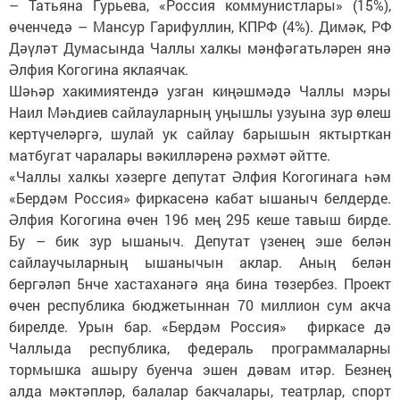
– Татьяна Гурьева, «Россия коммунистлары» (15%),
өченчедә – Мансур Гарифуллин, КПРФ (4%). Димәк, РФ
Дәүләт Думасында Чаллы халкы мәнфәгатьләрен янә
Әлфия Когогина яклаячак.
Шәһәр хакимиятендә узган киңәшмәдә Чаллы мэры
Наил Мәһдиев сайлауларның уңышлы узуына зур өлеш
кертүчеләргә, шулай ук сайлау барышын яктырткан
матбугат чаралары вәкилләренә рәхмәт әйтте.
«Чаллы халкы хәзерге депутат Әлфия Когогинага һәм
«Бердәм Россия» фиркасенә кабат ышаныч белдерде.
Әлфия Когогина өчен 196 мең 295 кеше тавыш бирде.
Бу – бик зур ышаныч. Депутат үзенең эше белән
сайлаучыларның ышанычын аклар. Аның белән
бергәләп 5нче хастаханәгә яңа бина төзербез. Проект
өчен республика бюджетыннан 70 миллион сум акча
бирелде. Урын бар. «Бердәм Россия» фиркасе дә
Чаллыда республика, федераль программаларны
тормышка ашыру буенча эшен дәвам итәр. Безнең
алда мәктәпләр, балалар бакчалары, театрлар, спорт