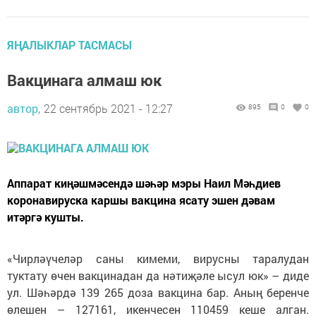
ЯҢАЛЫКЛАР ТАСМАСЫ
Вакцинага алмаш юк
автор,
22 сентябрь 2021 - 12:27
895
0
0
Аппарат киңәшмәсендә шәһәр мэры Наил Мәһдиев
коронавируска каршы вакцина ясату эшен дәвам
итәргә кушты.
«Чирләүчеләр саны кимеми, вирусны таралудан
туктату өчен вакцинадан да нәтиҗәле ысул юк» – диде
ул. Шәһәрдә 139 265 доза вакцина бар. Аның беренче
өлешен – 127161, икенчесен 110459 кеше алган.