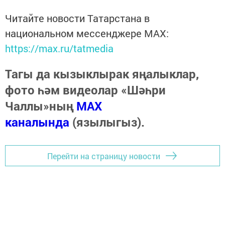
Читайте новости Татарстана в
национальном мессенджере MАХ:
https://max.ru/tatmedia
Тагы да кызыклырак яңалыклар,
фото һәм видеолар «Шәһри
Чаллы»ның
MAX
каналында
(язылыгыз).
Перейти на страницу новости