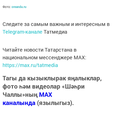
Фото:
oreanda.ru
Следите за самым важным и интересным в
Telegram-канале
Татмедиа
Читайте новости Татарстана в
национальном мессенджере MАХ:
https://max.ru/tatmedia
Тагы да кызыклырак яңалыклар,
фото һәм видеолар «Шәһри
Чаллы»ның
MAX
каналында
(язылыгыз).