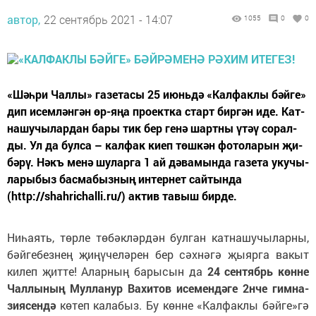
автор,
22 сентябрь 2021 - 14:07
1055
0
0
«Шәһ­ри Чал­лы» га­зе­та­сы 25 июнь­дә «Кал­фак­лы бәй­ге»
дип исем­лән­гән өр-яңа про­ект­ка старт бир­гән иде. Кат­
на­шу­чы­лар­дан ба­ры тик бер ге­нә шарт­ны үтәү со­рал­
ды. Ул да бул­са – кал­фак ки­еп төш­кән фо­то­ла­рын җи­
бә­рү. Нәкъ ме­нә шу­лар­га 1 ай дә­ва­мын­да га­зе­та уку­чы­
ла­ры­быз бас­ма­быз­ның ин­тер­нет сай­тын­да
(http://shahrichalli.ru/) ак­тив та­выш бир­де.
Ни­һа­ять, төр­ле тө­бәк­ләр­дән бул­ган кат­на­шу­чы­лар­ны,
бәй­ге­без­нең җи­ңү­че­лә­рен бер сәх­нә­гә җы­яр­га ва­кыт
ки­леп җит­те! Алар­ның ба­ры­сын да
24 сен­тябрь көн­не
Чал­лы­ның Мул­ла­нур Ва­хи­тов исе­мен­дә­ге 2нче гим­на­
зи­я­сен­дә
кө­теп ка­ла­быз. Бу көн­не «Кал­фак­лы бәй­ге»гә