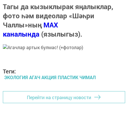
Тагы да кызыклырак яңалыклар,
фото һәм видеолар «Шәһри
Чаллы»ның
MAX
каналында
(язылыгыз).
Теги:
ЭКОЛОГИЯ АГАЧ АКЦИЯ ПЛАСТИК ЧИМАЛ
Перейти на страницу новости