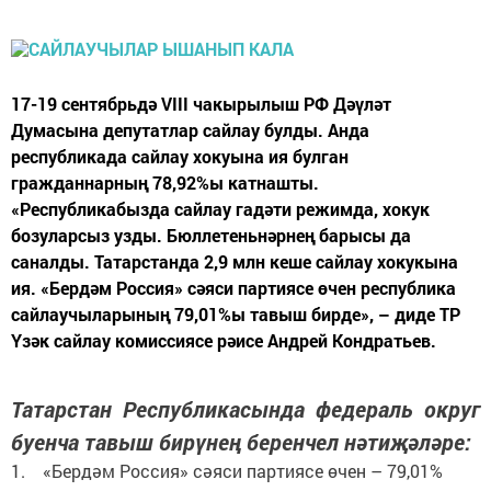
17-19 сентябрьдә VIII чакырылыш РФ Дәүләт
Думасына депутатлар сайлау булды. Анда
республикада сайлау хокуына ия булган
гражданнарның 78,92%ы катнашты.
«Республикабызда сайлау гадәти режимда, хокук
бозуларсыз узды. Бюллетеньнәрнең барысы да
саналды. Татарстанда 2,9 млн кеше сайлау хокукына
ия. «Бердәм Россия» сәяси партиясе өчен республика
сайлаучыларының 79,01%ы тавыш бирде», – диде ТР
Үзәк сайлау комиссиясе рәисе Андрей Кондратьев.
Татарстан Республикасында федераль округ
буенча тавыш бирүнең беренчел нәтиҗәләре:
1. «Бердәм Россия» сәяси партиясе өчен – 79,01%