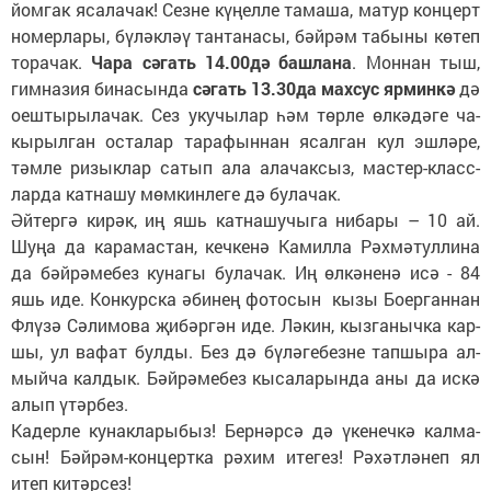
йом­гак яса­ла­чак! Сез­не кү­ңел­ле та­ма­ша, ма­тур кон­церт
но­мер­ла­ры, бү­ләк­ләү тан­та­на­сы, бәй­рәм та­бы­ны кө­теп
то­ра­чак.
Ча­ра сә­гать 14.00дә баш­ла­на
. Мон­нан тыш,
гим­на­зия би­на­сын­да
сә­гать 13.30да мах­сус яр­мин­кә
дә
оеш­ты­ры­ла­чак. Сез уку­чы­лар һәм төр­ле өл­кә­дә­ге ча­
кы­рыл­ган ос­та­лар та­ра­фын­нан ясал­ган кул эш­лә­ре,
тәм­ле ри­зык­лар са­тып ала ала­чак­сыз, мас­тер-класс­
лар­да кат­на­шу мөм­кин­ле­ге дә бу­ла­чак.
Әй­тер­гә ки­рәк, иң яшь кат­на­шу­чы­га ни­ба­ры – 10 ай.
Шу­ңа да ка­ра­мас­тан, кеч­ке­нә Ка­мил­ла Рәх­мә­тул­ли­на
да бәй­рә­ме­без ку­на­гы бу­ла­чак. Иң өл­кә­не­нә исә - 84
яшь иде. Кон­курс­ка әби­нең фо­то­сын кы­зы Бо­ер­ган­нан
Флү­зә Сә­ли­мо­ва җи­бәр­гән иде. Лә­кин, кыз­га­ныч­ка кар­
шы, ул ва­фат бул­ды. Без дә бү­лә­ге­без­не тап­шы­ра ал­
мый­ча кал­дык. Бәй­рә­ме­без кы­са­ла­рын­да аны да ис­кә
алып үтәр­без.
Ка­дер­ле ку­нак­ла­ры­быз! Бер­нәр­сә дә үке­неч­кә кал­ма­
сын! Бәй­рәм-кон­церт­ка рә­хим ите­гез! Рә­хәт­лә­неп ял
итеп ки­тәр­сез!