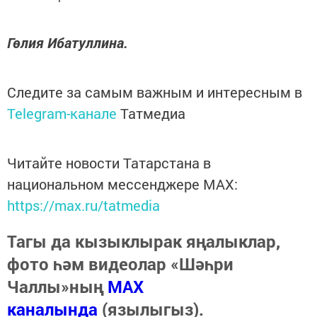
Гө­лия Иба­тул­ли­на.
Следите за самым важным и интересным в
Telegram-канале
Татмедиа
Читайте новости Татарстана в
национальном мессенджере MАХ:
https://max.ru/tatmedia
Тагы да кызыклырак яңалыклар,
фото һәм видеолар «Шәһри
Чаллы»ның
MAX
каналында
(язылыгыз).