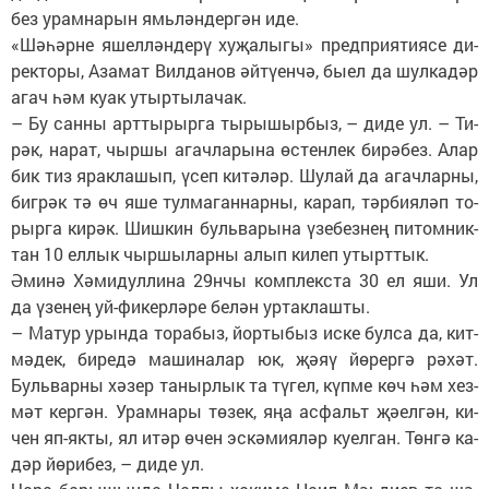
без урам­на­рын ямь­лән­дер­гән иде.
«Шә­һәр­не яшел­лән­де­рү ху­җа­лы­гы» пред­при­я­ти­я­се ди­
рек­то­ры, Аза­мат Вил­да­нов әй­тү­ен­чә, бы­ел да шул­ка­дәр
агач һәм ку­ак утыр­ты­ла­чак.
– Бу сан­ны арт­ты­рыр­га ты­ры­шыр­быз, – ди­де ул. – Ти­
рәк, на­рат, чыр­шы агач­ла­ры­на өс­тен­лек би­рә­без. Алар
бик тиз ярак­ла­шып, үсеп ки­тә­ләр. Шу­лай да агач­лар­ны,
биг­рәк тә өч яше тул­ма­ган­нар­ны, ка­рап, тәр­би­я­ләп то­
рыр­га ки­рәк. Шиш­кин буль­ва­ры­на үзе­без­нең пи­том­ник­
тан 10 ел­лык чыр­шы­лар­ны алып ки­леп утырт­тык.
Әми­нә Хә­ми­дул­ли­на 29нчы ком­п­лек­ста 30 ел яши. Ул
да үзе­нең уй-фи­кер­лә­ре бе­лән ур­так­лаш­ты.
– Ма­тур урын­да то­ра­быз, йор­ты­быз ис­ке бул­са да, кит­
мә­дек, би­ре­дә ма­ши­на­лар юк, җә­яү йө­рер­гә рә­хәт.
Буль­вар­ны хә­зер та­ныр­лык та тү­гел, күп­ме көч һәм хез­
мәт кер­гән. Урам­на­ры тө­зек, яңа ас­фальт җә­ел­гән, ки­
чен яп-як­ты, ял итәр өчен эс­кә­ми­я­ләр ку­ел­ган. Төн­гә ка­
дәр йө­ри­без, – ди­де ул.