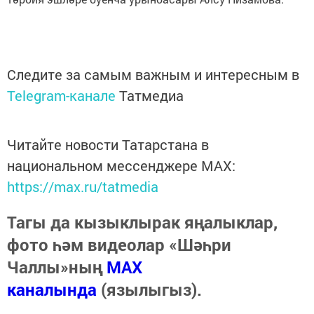
Следите за самым важным и интересным в
Telegram-канале
Татмедиа
Читайте новости Татарстана в
национальном мессенджере MАХ:
https://max.ru/tatmedia
Тагы да кызыклырак яңалыклар,
фото һәм видеолар «Шәһри
Чаллы»ның
MAX
каналында
(язылыгыз).