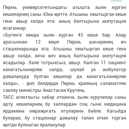
Пермь университетындагы атышта зыян күргән
кешеләрнең саны 43кә җитте. Атышны оештырган кеше
генә авыр хәлдә ята: аның балтырына ампутация
ясаганнар.
«Бүгенге көндә зыян күргән 43 кеше бар. Алар
арасыннан 12 кеше Пермь шәһәренең өч
стационарында ята. Атышны оештырган кеше генә
авыр хәлдә, кичә кич аның балтырына ампутация
ясадылар. Хәле тотрыксыз, авыр. Калган 11 пациент
канәгатьләнерлек хәлдә, шулай ук амбулатор
дәвалануда булган кешеләр дә канәгатьләнерлек
хәлдә», - дип белдерде Пермь краеның сәламәтлек
саклау министры Анастасия Крутень.
ТАСС агентлыгы хәбәр иткәнчә, зыян күрүчеләр саны
арту, кешеләрнең бу хәлләрдән соң гына медицина
ярдәменә мөрәҗәгать итүләренә бәйле. Кагыйдә
буларак, бу стационар дәвалау таләп итми торган
җитди булмаган яраланулар.