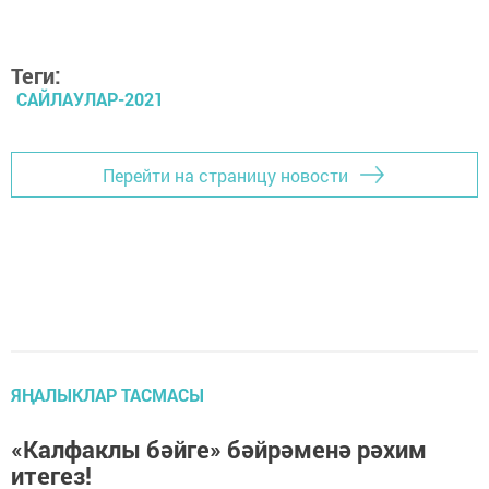
Теги:
САЙЛАУЛАР-2021
Перейти на страницу новости
ЯҢАЛЫКЛАР ТАСМАСЫ
«Кал­фак­лы бәй­ге» бәй­рә­ме­нә рә­хим
ите­гез!