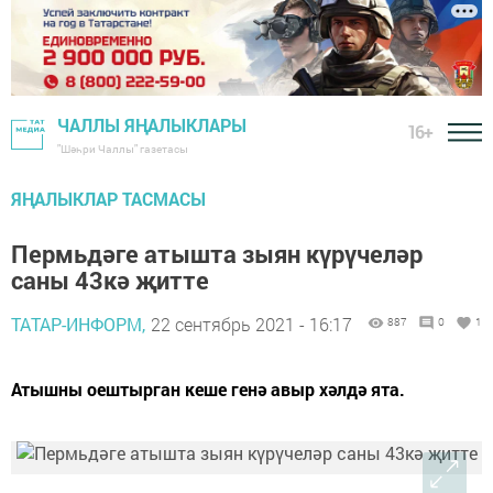
ЧАЛЛЫ ЯҢАЛЫКЛАРЫ
16+
"Шәһри Чаллы" газетасы
ЯҢАЛЫКЛАР ТАСМАСЫ
Пермьдәге атышта зыян күрүчеләр
саны 43кә җитте
ТАТАР-ИНФОРМ,
22 сентябрь 2021 - 16:17
887
0
1
Атышны оештырган кеше генә авыр хәлдә ята.