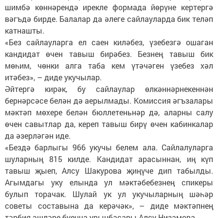
шимбә көннәрендә ирекле формада йөрүне кертергә
вәгъдә бирде. Балалар да әлеге сайлауларда бик теләп
катнашты.
«Без сайлауларга ел саен киләбез, үзебезгә ошаган
кандидат өчен тавыш бирәбез. Безнең тавыш бик
мөһим, чөнки алга таба кем үтәчәген үзебез хәл
итәбез», – диде укучылар.
Әйтергә кирәк, бу сайлаулар өлкәннәрнекеннән
бернәрсәсе белән дә аерылмады. Комиссия әгъзалары
мәктәп мөхере белән бюллетеньнәр дә, аларны салу
өчен савытлар да, кереп тавыш бирү өчен кабинкалар
да әзерләгән иде.
«Бездә барлыгы 966 укучы белем ала. Сайлалуларга
шуларның 815 килде. Кандидат арасыннан, иң күп
тавыш җыеп, Алсу Шакурова җиңүче дип табылды.
Агымдагы уку елында ул мәктәбебезнең спикеры
булып торачак. Шулай ук ул укучыларның шәһәр
советы составына да керәчәк», – диде мәктәпнең
тәрбия эшләре буенча урынбасары Алсу Низамова.