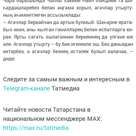
Ча­ра ба­ры­шын­да Чал­лы ха­ки­ме На­ил Мәһ­ди­ев та шә­
һәр­дәш­лә­ре­без бе­лән әң­гә­мә ко­рып, агач­лар утыр­ту­
ның әһә­ми­ят­ле­ген ас­сы­зык­ла­ды:
– Агач­лар бер­кай­чан да ар­тык бул­мый. Шә­һәр­не яра­та­
быз икән, аны кыл­ган га­мәл­лә­рең бе­лән ис­бат­лар­га ки­
рәк. Яр­ты сә­гать эш­лә­гән­нән бер­кем­нең дә үл­гә­не юк
әле. Агач­лар утыр­ту – бу бик иге­лек­ле эш. Без дөнь­я­дан
ки­тәр­без, ә агач­лар без­нең ис­тә­лек бу­лып ка­ла­чак, –
ди­де.
Следите за самым важным и интересным в
Telegram-канале
Татмедиа
Читайте новости Татарстана в
национальном мессенджере MАХ:
https://max.ru/tatmedia