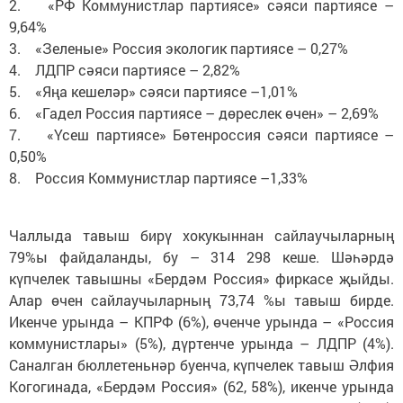
2. «РФ Коммунистлар партиясе» сәяси партиясе –
9,64%
3. «Зеленые» Россия экологик партиясе – 0,27%
4. ЛДПР сәяси партиясе – 2,82%
5. «Яңа кешеләр» сәяси партиясе –1,01%
6. «Гадел Россия партиясе – дөреслек өчен» – 2,69%
7. «Үсеш партиясе» Бөтенроссия сәяси партиясе –
0,50%
8. Россия Коммунистлар партиясе –1,33%
Чаллыда тавыш бирү хокукыннан сайлаучыларның
79%ы файдаланды, бу – 314 298 кеше. Шәһәрдә
күпчелек тавышны «Бердәм Россия» фиркасе җыйды.
Алар өчен сайлаучыларның 73,74 %ы тавыш бирде.
Икенче урында – КПРФ (6%), өченче урында – «Россия
коммунистлары» (5%), дүртенче урында – ЛДПР (4%).
Саналган бюллетеньнәр буенча, күпчелек тавыш Әлфия
Когогинада, «Бердәм Россия» (62, 58%), икенче урында