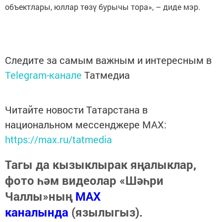
объектлары, юллар төзү бурычы тора», – диде мэр.
Следите за самым важным и интересным в
Telegram-канале
Татмедиа
Читайте новости Татарстана в
национальном мессенджере MАХ:
https://max.ru/tatmedia
Тагы да кызыклырак яңалыклар,
фото һәм видеолар «Шәһри
Чаллы»ның
MAX
каналында
(язылыгыз).