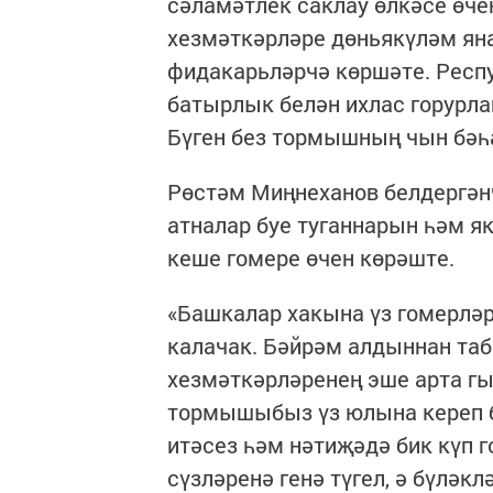
сәламәтлек саклау өлкәсе өче
хезмәткәрләре дөньякүләм ян
фидакарьләрчә көршәте. Респу
батырлык белән ихлас горурла
Бүген без тормышның чын бәһа
Рөстәм Миңнеханов белдергән
атналар буе туганнарын һәм 
кеше гомере өчен көрәште.
«Башкалар хакына үз гомерләр
калачак. Бәйрәм алдыннан та
хезмәткәрләренең эше арта г
тормышыбыз үз юлына кереп б
итәсез һәм нәтиҗәдә бик күп 
сүзләренә генә түгел, ә бүләк