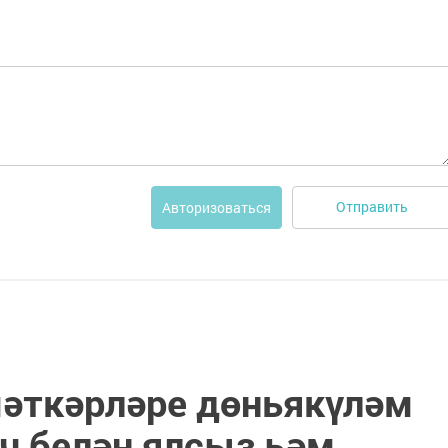
Отправить
Авторизоваться
әткәрләре дөньякүләм
ч белән ялсыз һәм