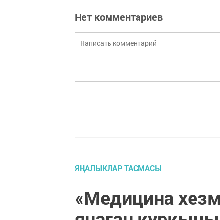
Нет комментариев
ЯҢАЛЫКЛАР ТАСМАСЫ
«Медицина хезм
янаган куркыны