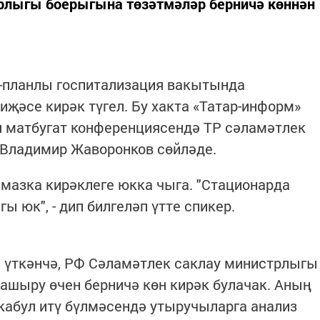
рлыгы боерыгына төзәтмәләр берничә көннән
-планлы госпитализация вакытында
иҗәсе кирәк түгел. Бу хакта «Татар-информ»
н матбугат конференциясендә ТР сәламәтлек
Владимир Жаворонков сөйләде.
мазка кирәклеге юкка чыга. "Стационарда
ы юк", - дип билгеләп үтте спикер.
 үткәнчә, РФ Сәламәтлек саклау министрлыгы
ашыру өчен берничә көн кирәк булачак. Аның
 кабул итү бүлмәсендә утыручыларга анализ