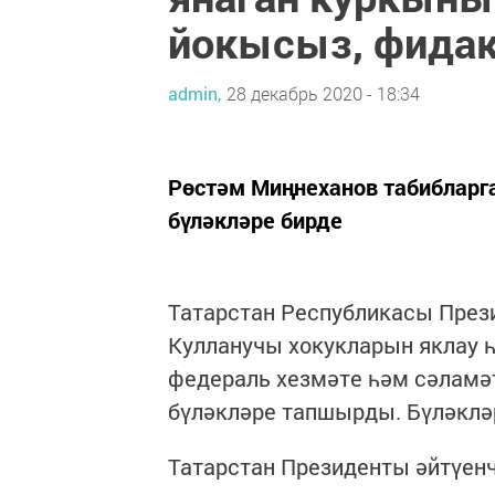
йокысыз, фидак
admin,
28 декабрь 2020 - 18:34
Рөстәм Миңнеханов табибларг
бүләкләре бирде
Татарстан Республикасы През
Кулланучы хокукларын яклау 
федераль хезмәте һәм сәламәт
бүләкләре тапшырды. Бүләкләр
Татарстан Президенты әйтүенч