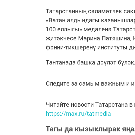
Татарстанның сәламәтлек сак
«Ватан алдындагы казанышлар
100 еллыгы» медаленә Татарст
җитәкчесе Марина Патяшина, 
фәнни-тикшеренү институты д
Тантанада башка дәүләт бүлә
Следите за самым важным и 
Читайте новости Татарстана 
https://max.ru/tatmedia
Тагы да кызыклырак яңа