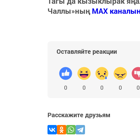
Тагы да кызыклырак яңа
Чаллы»ның
MAX каналы
Оставляйте реакции
0
0
0
0
0
Расскажите друзьям