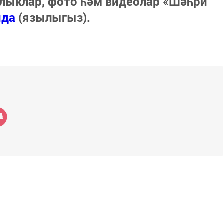
лыклар, фото һәм видеолар «Шәһри
нда
(язылыгыз).