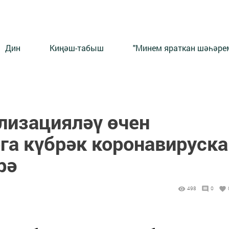
Дин
Киңәш-табыш
"Минем яраткан шәһәрем
лизацияләү өчен
га күбрәк коронавируска
рә
498
0