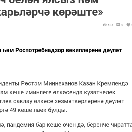
арьләрчә көрәште»
585
0
а һәм Роспотребнадзор вәкилләренә дәүләт
иденты Рөстәм Миңнеханов Казан Кремлендә
һәм кеше иминлеге өлкәсендә күзәтчелек
лек саклау өлкәсе хезмәткәрләренә дәүләт
гә 49 кеше лаек булды.
ә, пандемия бар кеше өчен дә, беренче чиратт