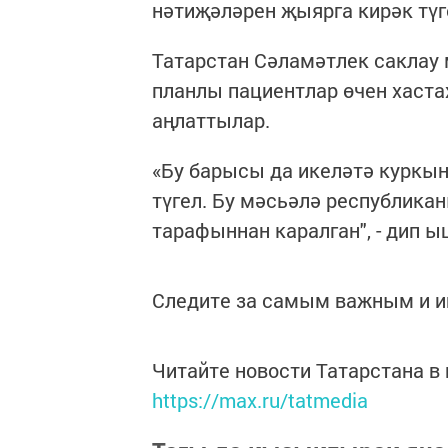
нәтиҗәләрен җыярга кирәк түг
Татарстан Сәламәтлек саклау
планлы пациентлар өчен хаст
аңлаттылар.
«Бу барысы да икеләтә куркын
түгел. Бу мәсьәлә республик
тарафыннан каралган", - дип 
Следите за самым важным и 
Читайте новости Татарстана 
https://max.ru/tatmedia