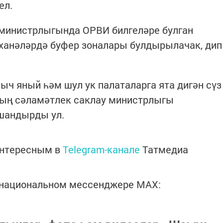
ел.
 министрлыгында ОРВИ билгеләре булган
аханәләрдә буфер зоналары булдырылачак, дип
ыч яный һәм шул ук палаталарга ята дигән сүз
аның сәламәтлек саклау министрлыгы
ышандырды ул.
интересным в
Telegram-канале
Татмедиа
в национальном мессенджере MАХ: