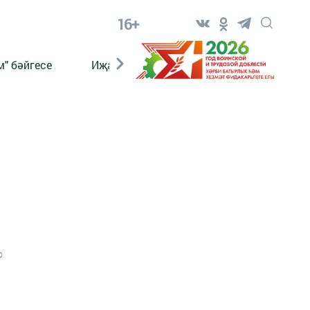
16+
" бәйгесе
Иҗат
Реклама
Онлайн язы
0