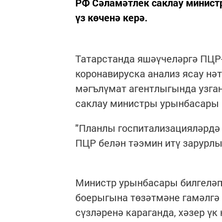
РФ Сәламәтлек саклау минист
үз көченә керә.
Татарстанда яшәүчеләргә ПЦР
коронавируска анализ ясау нәт
мәгълүмат агентлыгында узга
саклау министры урынбасары 
"Планлы госпитализацияләрдә 
ПЦР белән тәэмин итү зарурлыг
Министр урынбасары билгеләп
боерыгына төзәтмәне гамәлгә 
сүзләренә караганда, хәзер үк