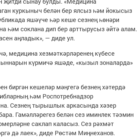
н җитди сынау булды. «Медицина
аган куркыныч белән бер ялсыз һәм йокысыз
бликада яшәүче һәр кеше сезнең һөнәри
на һәм соклана дип бер арттырусыз әйтә алам.
сен аңладык», — диде ул.
чә, медицина хезмәткәрләренең күбесе
якыннарын күрмичә яшәде, «кызыл зоналарда»
ен биргән кешеләр мәңгегә безнең хәтердә
библарның һәм Роспотребнадзор
ына. Сезнең тырышлык аркасында хәзер
ара. Гамәлләрегез белән сез иминлек тәэмин
гомерләрне саклап каласыз. Сез рәхмәт
ләргә дә лаек», диде Рөстәм Миңнеханов.