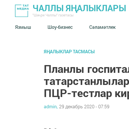
ЧАЛЛЫ ЯҢАЛЫКЛАРЫ
"Шәһри Чаллы" газетасы
Язмыш
Шоу-бизнес
Сәламәтлек
ЯҢАЛЫКЛАР ТАСМАСЫ
Планлы госпита
татарстанлылар
ПЦР-тестлар ки
admin,
29 декабрь 2020 - 07:59