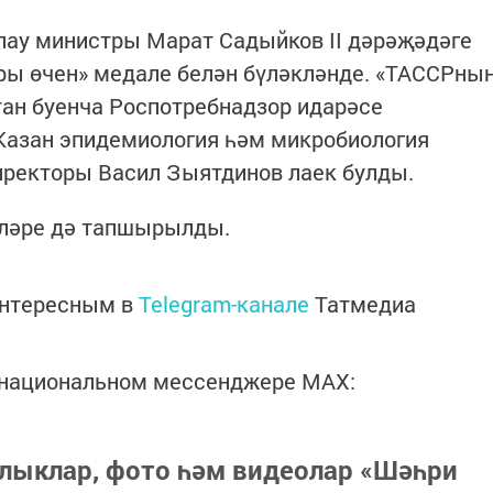
лау министры Марат Садыйков II дәрәҗәдәге
ы өчен» медале белән бүләкләнде. «ТАССРны
ан буенча Роспотребнадзор идарәсе
Казан эпидемиология һәм микробиология
иректоры Васил Зыятдинов лаек булды.
кләре дә тапшырылды.
интересным в
Telegram-канале
Татмедиа
в национальном мессенджере MАХ:
лыклар, фото һәм видеолар «Шәһри