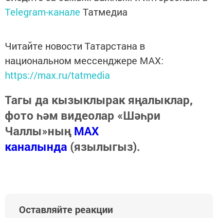
Telegram-канале
Татмедиа
Читайте новости Татарстана в
национальном мессенджере MАХ:
https://max.ru/tatmedia
Тагы да кызыклырак яңалыклар,
фото һәм видеолар «Шәһри
Чаллы»ның
MAX
каналында
(язылыгыз).
Оставляйте реакции