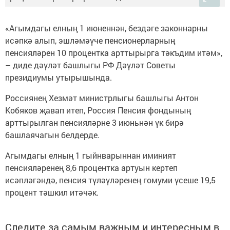
«Агымдагы елның 1 июненнән, бездәге законнарны
исәпкә алып, эшләмәүче пенсионерларның
пенсияләрен 10 процентка арттырырга тәкъдим итәм»,
– диде дәүләт башлыгы РФ Дәүләт Советы
президиумы утырышында.
Россиянең Хезмәт министрлыгы башлыгы Антон
Кобяков җавап итеп, Россия Пенсия фондының
арттырылган пенсияләрне 3 июньнән үк бирә
башлаячагын белдерде.
Агымдагы елның 1 гыйнварыннан иминият
пенсияләренең 8,6 процентка артуын кертеп
исәпләгәндә, пенсия түләүләренең гомуми үсеше 19,5
процент тәшкил итәчәк.
Следите за самым важным и интересным в