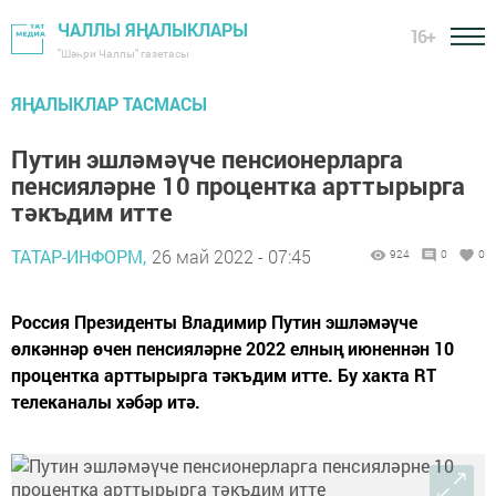
ЧАЛЛЫ ЯҢАЛЫКЛАРЫ
16+
"Шәһри Чаллы" газетасы
ЯҢАЛЫКЛАР ТАСМАСЫ
Путин эшләмәүче пенсионерларга
пенсияләрне 10 процентка арттырырга
тәкъдим итте
ТАТАР-ИНФОРМ,
26 май 2022 - 07:45
924
0
0
Россия Президенты Владимир Путин эшләмәүче
өлкәннәр өчен пенсияләрне 2022 елның июненнән 10
процентка арттырырга тәкъдим итте. Бу хакта RT
телеканалы хәбәр итә.