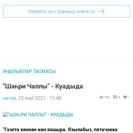
Перейти на страницу новости
ЯҢАЛЫКЛАР ТАСМАСЫ
"Шәһри Чаллы" - Куадыда
автор,
25 май 2022 - 15:48
784
0
1
"Газета көннән-көн яхшыра. Язылабыз, пятачокка