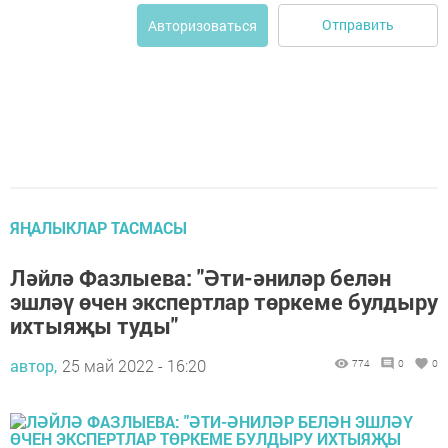
Отправить
Авторизоваться
ЯҢАЛЫКЛАР ТАСМАСЫ
Ләйлә Фазлыева: "Әти-әниләр белән
эшләү өчен экспертлар төркеме булдыру
ихтыяҗы туды"
автор,
25 май 2022 - 16:20
774
0
0