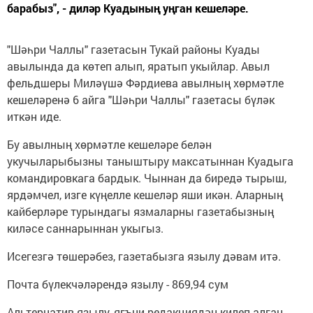
барабыз", - диләр Куадының уңган кешеләре.
"Шәһри Чаллы" газетасын Тукай районы Куады
авылында да көтеп алып, яратып укыйлар. Авыл
фельдшеры Миләүшә Фәрдиева авылның хөрмәтле
кешеләренә 6 айга "Шәһри Чаллы" газетасы бүләк
иткән иде.
Бу авылның хөрмәтле кешеләре белән
укучыларыбызны таныштыру максатыннан Куадыга
командировкага бардык. Чыннан да биредә тырыш,
ярдәмчел, изге күңелле кешеләр яши икән. Аларның
кайберләре турындагы язмаларны газетабызның
киләсе саннарыннан укыгыз.
Исегезгә төшерәбез, газетабызга язылу дәвам итә.
Почта бүлекчәләрендә язылу - 869,94 сум
Альтернатив язылу, ягъни редакциядән килеп алган