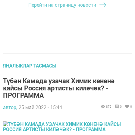
Перейти на страницу новости
ЯҢАЛЫКЛАР ТАСМАСЫ
Түбән Камада узачак Химик көненә
кайсы Россия артисты киләчәк? -
ПРОГРАММА
автор,
25 май 2022 - 15:44
879
0
0