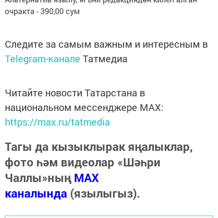
очракта - 390,00 сум
Следите за самым важным и интересным в
Telegram-канале
Татмедиа
Читайте новости Татарстана в
национальном мессенджере MАХ:
https://max.ru/tatmedia
Тагы да кызыклырак яңалыклар,
фото һәм видеолар «Шәһри
Чаллы»ның
MAX
каналында
(язылыгыз).