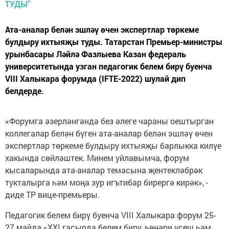
Ата-аналар белән эшләү өчен экспертлар төркеме
булдыру ихтыяҗы туды. Татарстан Премьер-министры
урынбасары Ләйлә Фазлыева Казан федераль
университетында узган педагогик белем бирү буенча
VIII Халыкара форумда (IFTE-2022) шулай дип
белдерде.
«Форумга әзерләнгәндә без әлеге чараны оештырган
коллегалар белән бүген ата-аналар белән эшләү өчен
экспертлар төркеме булдыру ихтыяҗы барлыкка килүе
хакында сөйләштек. Минем уйлавымча, форум
кысаларында ата-аналар темасына җентекләбрәк
тукталырга һәм моңа зур игътибар бирергә кирәк», -
диде ТР вице-премьеры.
Педагогик белем бирү буенча VIII Халыкара форум 25-
27 майда «XXI гасырда белем бирү, һөнәри үсеш һәм