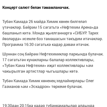
Концерт салют белән тәмамланачак.
Түбән Камада 26 майда Химик көнен билгеләп
үтәчәкләр. Бәйрәм 15 сәгатьтә «Нефтехим Арена»да
башланып китә. Монда җыелганнарга «СИБУР. Тарих
йөзләрдә» исемле боз тамашасын тәкъдим итәчәкләр.
Программа 16:30 сәгатькә кадәр дәвам итәчәк.
Шуннан соң бәйрәм Нефтехимиклар паркында булачак.
17 сәгатьтән кунакларны балалар коллективлары,
«Түбән Кама Нефтехим» иҗат коллективлары һәм
чакырылган артистлар чыгышлары көтә.
Түбән Камада Химик көненең хедлайнерлары Олег
Газманов һәм «Эскадрон» төркеме булачак.
19:30дан 20:15кә кадәр түбәнкамалылар алдында