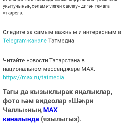
укытучының сәламәтлеген саклау» дигән темага
үткәрелә.
Следите за самым важным и интересным в
Telegram-канале
Татмедиа
Читайте новости Татарстана в
национальном мессенджере MАХ:
https://max.ru/tatmedia
Тагы да кызыклырак яңалыклар,
фото һәм видеолар «Шәһри
Чаллы»ның
MAX
каналында
(язылыгыз).