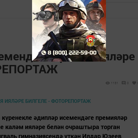
емендәге премия ияләре
ОРЕПОРТАЖ
1151
0
 күренекле әдипләр исемендәге премияләр
е каләм ияләре белән очраштыра торган
нгваль гимназиясендә үткән Илдар Юзеев