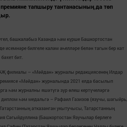
 премияне тапшыру тантанасының да төп
дыр.
гел, башкалабыз Казанда һәм күрше Башкортостан
де исемнәре билгеле каләм әһелләре белән тагын бер кат
 бәхет бит.
 АҖ филиалы – «Мәйдан» журналы редакциясенең Илдар
премиясе «Мәйдан» журналында 2021 елда басылып
рга һәм журналны яшәтүгә зур өлеш кертүчеләргә
 диплом һәм медальгә – Рафаил Газизов (язучы, шагыйрь
 Татарстанның атказанган укытучысы, Татарстанның
лия Сәгыйдуллина (Башкортостан Язучылар берлеге
кил Сафин (Татарстан Язучылар берлегенең Чаллы бүлеге