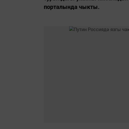
порталында чыкты.