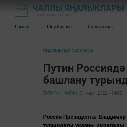
ЧАЛЛЫ ЯҢАЛЫКЛАРЫ
"Шәһри Чаллы" газетасы
Язмыш
Шоу-бизнес
Сәламәтлек
ЯҢАЛЫКЛАР ТАСМАСЫ
Путин Россияд
башлану турын
ТАТАР-ИНФОРМ,
31 март 2022 - 14:09
Россия Президенты Владимир
турындагы указны имзалады. 