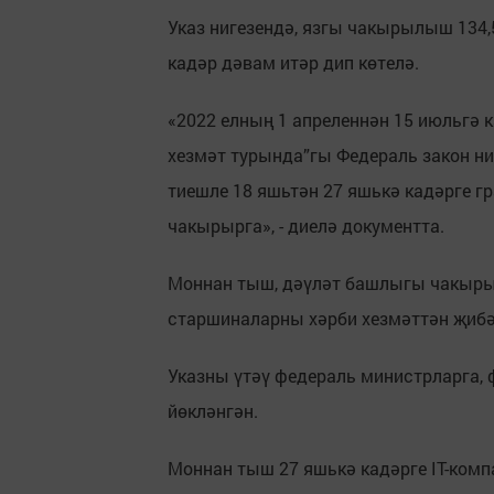
Указ нигезендә, язгы чакырылыш 134,
кадәр дәвам итәр дип көтелә.
«2022 елның 1 апреленнән 15 июльгә 
хезмәт турында”гы Федераль закон н
тиешле 18 яшьтән 27 яшькә кадәрге г
чакырырга», - диелә документта.
Моннан тыш, дәүләт башлыгы чакыры
старшиналарны хәрби хезмәттән җибә
Указны үтәү федераль министрларга,
йөкләнгән.
Моннан тыш 27 яшькә кадәрге IT-ком