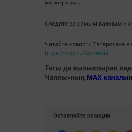
кичектереләчәк.
Следите за самым важным и 
Читайте новости Татарстана 
https://max.ru/tatmedia
Тагы да кызыклырак яңа
Чаллы»ның
MAX каналы
Оставляйте реакции