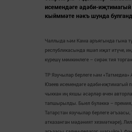
исемендәге әдәби-иҗтимагый
кыйммәте нәкъ шунда булган
Чаллыда һәм Кама аръягында гына тү
республикасында яшәп иҗат итүче, ин
күрешү мөмкинлеге – сирәк тия торган
ТР Язучылар берлеге һәм «Татмедиа»
Юзеев исемендәге әдәби-иҗтимагый 
чыккан иң яхшы әсәрләр өчен авторла
тапшырылды. Быел бүләккә – премия,
Татарстан язучылар берлеге әгъзасы,
атказанган мәдәният хезмәткәре), Ли
әгъзасы, галим-педагог, шагыйрь), Фа