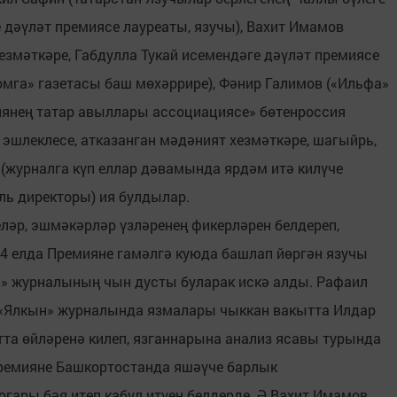
е дәүләт премиясе лауреаты, язучы), Вахит Имамов
езмәткәре, Габдулла Тукай исемендәге дәүләт премиясе
омга» газетасы баш мөхәррире), Фәнир Галимов («Ильфа»
иянең татар авыллары ассоциациясе» бөтенроссия
эшлеклесе, атказанган мәдәният хезмәткәре, шагыйрь,
 (журналга күп еллар дәвамында ярдәм итә килүче
ль директоры) ия булдылар.
еләр, эшмәкәрләр үзләренең фикерләрен белдереп,
04 елда Премияне гамәлгә куюда башлап йөргән язучы
» журналының чын дусты буларак искә алды. Рафаил
 «Ялкын» журналында язмалары чыккан вакытта Илдар
тта өйләренә килеп, язганнарына анализ ясавы турында
премияне Башкортостанда яшәүче барлык
гары бәя итеп кабул итүен белдерде. Ә Вахит Имамов