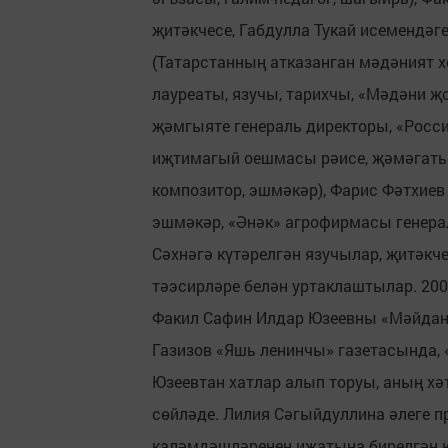
җитәкчесе, Габдулла Тукай исемендәг
(Татарстанның атказанган мәдәният х
лауреаты, язучы, тарихчы, «Мәдәни җ
җәмгыяте генераль директоры, «Росс
иҗтимагый оешмасы рәисе, җәмәгать 
композитор, эшмәкәр), Фарис Фәтхиев
эшмәкәр, «Әнәк» агрофирмасы генера
Сәхнәгә күтәрелгән язучылар, җитәкч
тәэсирләре белән уртаклаштылар. 20
Факил Сафин Илдар Юзеевны «Мәйдан
Газизов «Яшь ленинчы» газетасында,
Юзеевтан хатлар алып торуы, аның хә
сөйләде. Лилия Сәгыйдуллина әлеге 
каләмдәшләренең иҗатына бирелгән ю