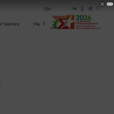
16+
" бәйгесе
Иҗат
Реклама
Онлайн язы
0