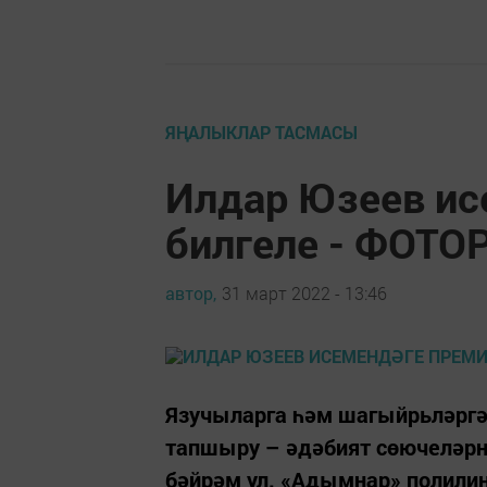
ЯҢАЛЫКЛАР ТАСМАСЫ
Илдар Юзеев ис
билгеле - ФОТ
автор,
31 март 2022 - 13:46
Язучыларга һәм шагыйрьләргә
тапшыру – әдәбият сөючеләрн
бәйрәм ул. «Адымнар» полили