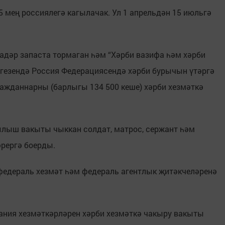
5 мең россиялегә кагылачак. Ул 1 апрельдән 15 июльгә
кадәр запаста тормаган һәм “Хәрби вазифа һәм хәрби
игезендә Россия Федерациясендә хәрби бурычын үтәргә
ражданнарны (барлыгы 134 500 кеше) хәрби хезмәткә
лыш вакыты чыккан солдат, матрос, сержант һәм
рергә боерды.
 федераль хезмәт һәм федераль агентлык җитәкчеләренә
пания хезмәткәрләрен хәрби хезмәткә чакыру вакыты