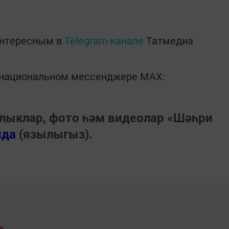
интересным в
Telegram-канале
Татмедиа
в национальном мессенджере MАХ:
лыклар, фото һәм видеолар «Шәһри
нда
(язылыгыз).