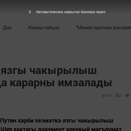
5
Автоматическое закрытие баннера через
Дин
Киңәш-табыш
"Минем яраткан шәһәрем
ә язгы чакырылыш
да карарны имзалады
935
0
 Путин хәрби хезмәткә язгы чакырылыш
Шул хактагы документ хокукый мәгълүмат