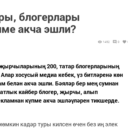
ры, блогерлары
пме акча эшли?
1452
0
ар җырчыларының 200, татар блогерларының
Алар хосусый медиа кебек, үз битләренә көн
ам белән акча эшли. Бәяләр бер мең сумнан
затлык кайбер блогер, җырчы, алып
екламнан күпме акча эшләүләрен тикшерде.
өмкин кадәр туры килсен өчен без иң элек