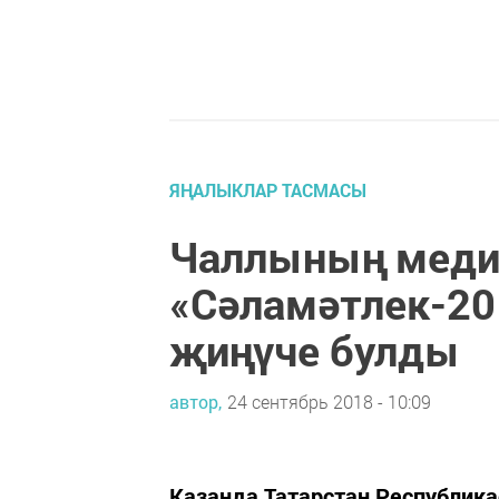
ЯҢАЛЫКЛАР ТАСМАСЫ
Чаллының меди
«Сәламәтлек-20
җиңүче булды
автор,
24 сентябрь 2018 - 10:09
Казанда Татарстан Республик