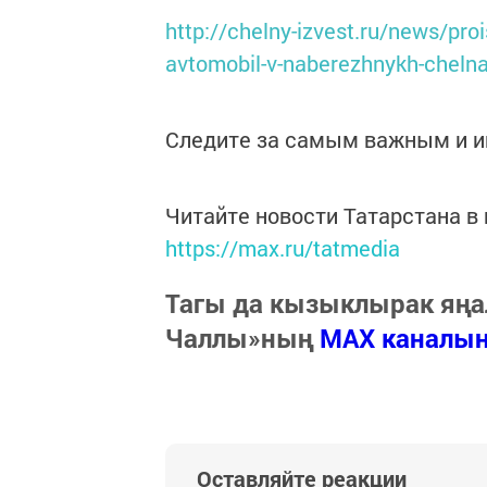
http://chelny-izvest.ru/news/pr
avtomobil-v-naberezhnykh-cheln
Следите за самым важным и 
Читайте новости Татарстана 
https://max.ru/tatmedia
Тагы да кызыклырак яңа
Чаллы»ның
MAX каналы
Оставляйте реакции