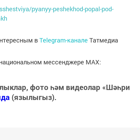
oisshestviya/pyanyy-peshekhod-popal-pod-
akh
интересным в
Telegram-канале
Татмедиа
в национальном мессенджере MАХ:
лыклар, фото һәм видеолар «Шәһри
нда
(язылыгыз).