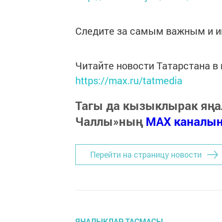
Следите за самым важным и 
Читайте новости Татарстана 
https://max.ru/tatmedia
Тагы да кызыклырак яңа
Чаллы»ның
MAX каналы
Перейти на страницу новости
ЯҢАЛЫКЛАР ТАСМАСЫ