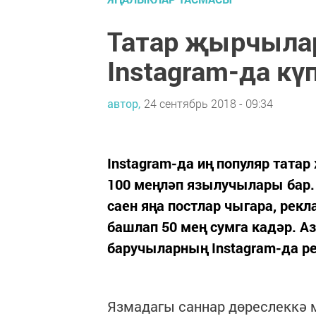
Татар җырчыла
Instagram-да кү
автор,
24 сентябрь 2018 - 09:34
Instagram-да иң популяр тат
100 меңләп язылучылары бар. 
саен яңа постлар чыгара, рекл
башлап 50 мең сумга кадәр. А
баручыларның Instagram-да р
Язмадагы саннар дөреслеккә м