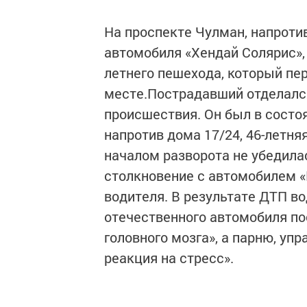
На проспекте Чулман, напротив
автомобиля «Хендай Солярис», 
летнего пешехода, который пе
месте.Пострадавший отделалс
происшествия. Он был в состоя
напротив дома 17/24, 46-летн
началом разворота не убедила
столкновение с автомобилем «
водителя. В результате ДТП в
отечественного автомобиля по
головного мозга», а парню, уп
реакция на стресс».