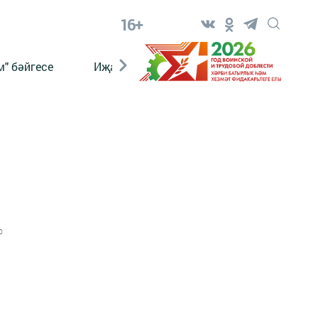
16+
" бәйгесе
Иҗат
Реклама
Онлайн язы
0