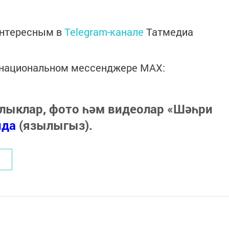
интересным в
Telegram-канале
Татмедиа
в национальном мессенджере MАХ:
лыклар, фото һәм видеолар «Шәһри
нда
(язылыгыз).