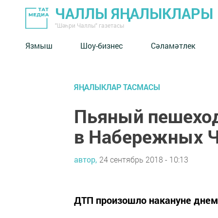
ЧАЛЛЫ ЯҢАЛЫКЛАРЫ
"Шәһри Чаллы" газетасы
Язмыш
Шоу-бизнес
Сәламәтлек
ЯҢАЛЫКЛАР ТАСМАСЫ
Пьяный пешеход
в Набережных Ч
автор,
24 сентябрь 2018 - 10:13
ДТП произошло накануне днем