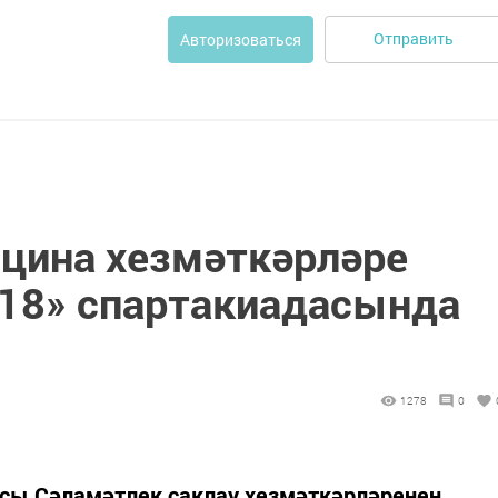
Отправить
Авторизоваться
цина хезмәткәрләре
18» спартакиадасында
1278
0
асы Сәламәтлек саклау хезмәткәрләренең