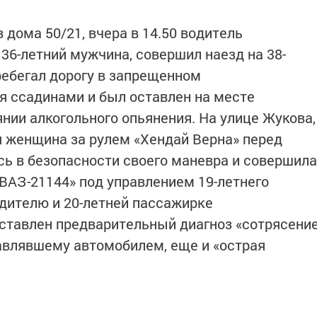
 дома 50/21, вчера в 14.50 водитель
36-летний мужчина, совершил наезд на 38-
ребегал дорогу в запрещенном
я ссадинами и был оставлен на месте
нии алкогольного опьянения. На улице Жукова,
яя женщина за рулем «Хендай Верна» перед
сь в безопасности своего маневра и совершила
ВАЗ-21144» под управлением 19-летнего
одителю и 20-летней пассажирке
ставлен предварительный диагноз «сотрясени
равлявшему автомобилем, еще и «острая