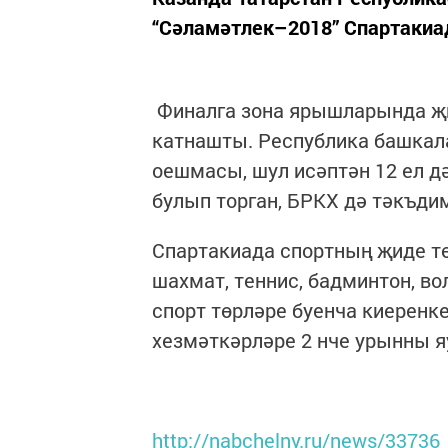
“Сәламәтлек–2018” Спартаки
Финалга зона ярышларында җи
катнашты. Республика башкал
оешмасы, шул исәптән 12 ел 
булып торган, БРКХ дә тәкъдим
Спартакиада спортның җиде тө
шахмат, теннис, бадминтон, во
спорт төрләре буенча киеренк
хезмәткәрләре 2 нче урынны 
http://nabchelny.ru/news/33736