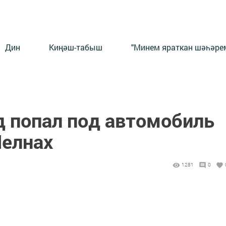
Дин
Киңәш-табыш
"Минем яраткан шәһәрем
 попал под автомобиль
елнах
1281
0