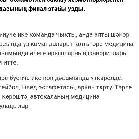
адасының финал этабы узды.
ңүче ике команда чыкты, анда алты шәһәр
асында үз командаларын алты эре медицина
дәвамында әлеге ярышларның фаворитлары
 итте.
ре буенча ике көн дәвамында үткәрелде:
лейбол, швед эстафетасы, аркан тарту. Төрле
е көрәштә, автокаланың медицина
яуладылар.