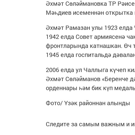
Әхмәт Сөләймановка ТР Рәисе
Мәһдиев исеменнән открытка
Әхмәт Рамазан улы 1923 елда
1942 елда Совет армиясенә ча
фронтларында катнашкан. Өч т
1945 елда госпитальдә дәвалан
2006 елда ул Чаллыга күчеп ки
Әхмәт Сөләйманов «Беренче д
орденнары һәм бик күп медаль
Фото/ Үзәк районнан алынды
Следите за самым важным и 