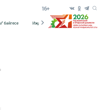
16+
" бәйгесе
Иҗат
Реклама
Онлайн язы
0