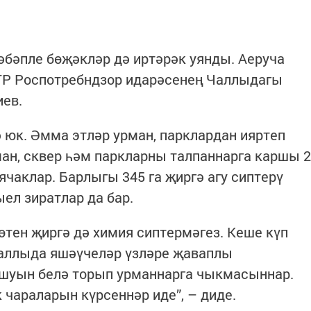
сәбәпле бөҗәкләр дә иртәрәк уянды. Аеруча
и ТР Роспотребндзор идарәсенең Чаллыдагы
иев.
 юк. Әмма этләр урман, парклардан ияртеп
ман, сквер һәм паркларны талпаннарга каршы 2
чаклар. Барлыгы 345 га җиргә агу сиптерү
ел зиратлар да бар.
тен җиргә дә химия сиптермәгез. Кеше күп
Чаллыда яшәүчеләр үзләре җаваплы
ашуын белә торып урманнарга чыкмасыннар.
чараларын күрсеннәр иде”, – диде.