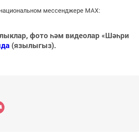
в национальном мессенджере MАХ:
лыклар, фото һәм видеолар «Шәһри
нда
(язылыгыз).