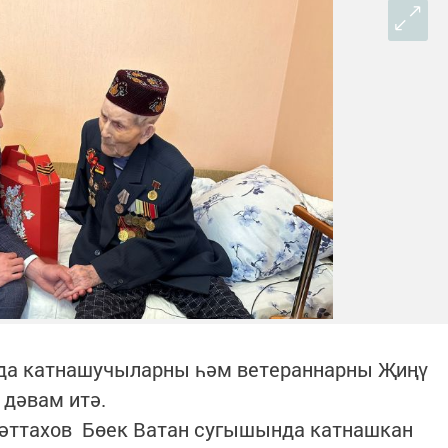
да катнашучыларны һәм ветераннарны Җиңү
 дәвам итә.
әттахов Бөек Ватан сугышында катнашкан