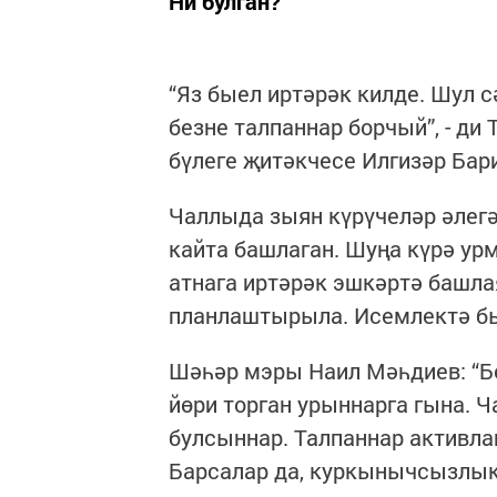
Ни булган?
“Яз быел иртәрәк килде. Шул 
безне талпаннар борчый”, - д
бүлеге җитәкчесе Илгизәр Бар
Чаллыда зыян күрүчеләр әлегә
кайта башлаган. Шуңа күрә ур
атнага иртәрәк эшкәртә башлая
планлаштырыла. Исемлектә бы
Шәһәр мэры Наил Мәһдиев: “Бө
йөри торган урыннарга гына. 
булсыннар. Талпаннар активл
Барсалар да, куркынычсызлык 