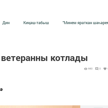
Дин
Киңәш-табыш
"Минем яраткан шәһәрем
 ветеранны котлады
660
0
тә