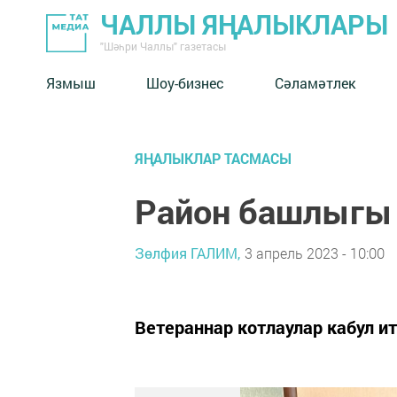
ЧАЛЛЫ ЯҢАЛЫКЛАРЫ
"Шәһри Чаллы" газетасы
Язмыш
Шоу-бизнес
Сәламәтлек
ЯҢАЛЫКЛАР ТАСМАСЫ
Район башлыгы
Зөлфия ГАЛИМ,
3 апрель 2023 - 10:00
Ветераннар котлаулар кабул и