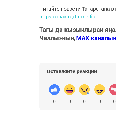
Читайте новости Татарстана 
https://max.ru/tatmedia
Тагы да кызыклырак яңа
Чаллы»ның
MAX каналы
Оставляйте реакции
0
0
0
0
0