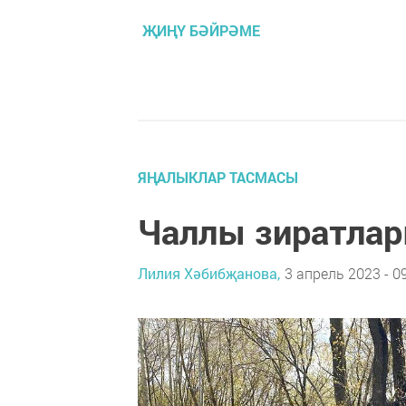
ҖИҢҮ БӘЙРӘМЕ
ЯҢАЛЫКЛАР ТАСМАСЫ
Чаллы зиратлар
Лилия Хәбибҗанова,
3 апрель 2023 - 0