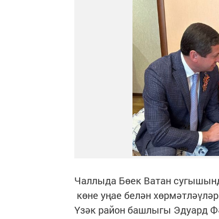
Чаллыда Бөек Ватан сугышын
көне уңае белән хөрмәтләүләр
Үзәк район башлыгы Эдуард Ф