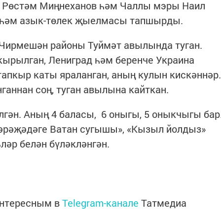
 Рөстәм Миңнеханов һәм Чаллы мэры Наил
 һәм азык-төлек җыелмасы тапшырды.
 Чирмешән районы Туймәт авылында туган.
кырылган, Лениград һәм беренче Украина
апкыр каты яраланган, аның кулын кискәннәр.
ганнан соң, туган авылына кайткан.
лгән. Аның 4 баласы, 6 оныгы, 5 оныкчыгы бар
әрәҗәдәге Ватан сугышы», «Кызыл йолдыз»
ләр белән бүләкләнгән.
интересным в
Telegram-канале
Татмедиа