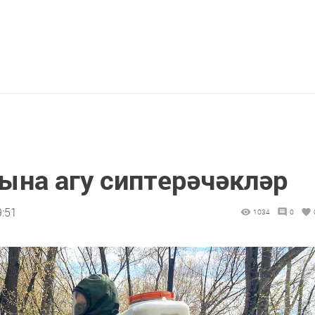
ына агу сиптерәчәкләр
9:51
1034
0