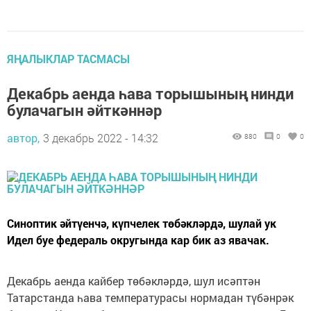
ЯҢАЛЫКЛАР ТАСМАСЫ
Декабрь аенда һава торышының нинди
булачагын әйткәннәр
автор,
3 декабрь 2022 - 14:32
880
0
0
Синоптик әйтүенчә, күпчелек төбәкләрдә, шулай ук
Идел буе федераль округында кар бик аз явачак.
Декабрь аенда кайбер төбәкләрдә, шул исәптән
Татарстанда һава температурасы нормадан түбәнрәк