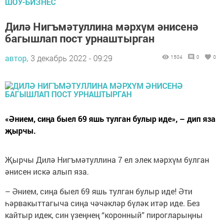
ШОУ-БИЗНЕС
Дилә Нигъмәтуллина мәрхүм әнисенә
багышлап пост урнаштырган
автор,
3 декабрь 2022 - 09:29
1504
0
0
«Әнием, сиңа быел 69 яшь тулган булыр иде», – дип яза
җырчы.
Җырчы Дилә Нигъмәтуллина 7 ел элек мәрхүм булган
әнисен искә алып яза.
– Әнием, сиңа быел 69 яшь тулган булыр иде! Әти
һәрвакыттагыча сиңа чәчәкләр бүләк итәр иде. Без
кайтыр идек, син үзеңнең “коронный” пирогларыңны