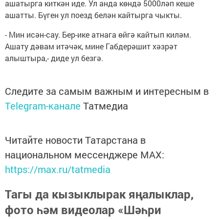
ашатырга киткән иде. Ул анда көндә 5000ләп кеше
ашатты. Бүген ул поезд белән кайтырга чыкты.
- Мин исән-сау. Бер-ике атнага өйгә кайтып киләм.
Ашату дәвам итәчәк, мине Габдерәшит хәзрәт
алыштыра,- диде ул безгә.
Следите за самым важным и интересным в
Telegram-канале
Татмедиа
Читайте новости Татарстана в
национальном мессенджере MАХ:
https://max.ru/tatmedia
Тагы да кызыклырак яңалыклар,
фото һәм видеолар «Шәһри