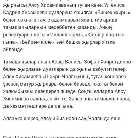
җырчысы Алсу Хисамиеваның туган көне. Ул әнисе
Кадрия Хисамиева сүзләренә язылган «Бишек җыры»
белән сәхнәгә тәүге адымнарын ясап, тиз арада
тамашачыларның мәхәббәтен казанды. Аның
репертуарындагы «Миләшләрем», «Карлар ява тын
гына», «Бәйрәм килә» һәм башка җырлар хитка
әйләнде.
Тамашачылар аның Асаф Вәлиев, Зөфәр Хәйретдинов
белән җырлаган дуэтларын да җылы кабул иттеләр.
Алсу Хисамиева «Шәһри Чаллы»ның туган көннәрен
үзенең матур җырлары белән бизәде, иҗаты белән
халкыбызны сөендереп яшәде. Соңгы елларда Алсу
Хисамиева сәхнәдән китте. Хәзер аны тамашчылары,
да хезмәттәшләре дә сагына.
Аллаһка шөкер, Алсуыбыз исән-сау, Чаллыда яши.
Без «Шәһри Чаллы»лылар аңа сәламәтлек, имин