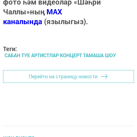
фото һәм видеолар «Шәһри
Чаллы»ның
MAX
каналында
(язылыгыз).
Теги:
САБАН ТУЕ АРТИСТЛАР КОНЦЕРТ ТАМАША ШОУ
Перейти на страницу новости