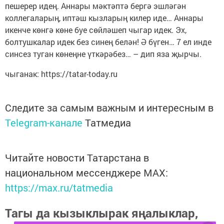
пешерер идең. Аннары мәктәптә бергә эшләгән
коллегаларың, иптәш кызларың килер иде… Аннары
икенче көнгә көне буе сөйләшеп чыгар идек. Эх,
болтушкалар идек без синең белән! Ә бүген… 7 ел инде
синсез туган көнеңне үткәрәбез… – дип яза җырчы.
чыганак: https://tatar-today.ru
Следите за самым важным и интересным в
Telegram-канале
Татмедиа
Читайте новости Татарстана в
национальном мессенджере MАХ:
https://max.ru/tatmedia
Тагы да кызыклырак яңалыклар,