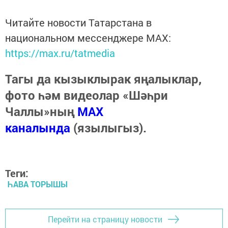
Читайте новости Татарстана в
национальном мессенджере MАХ:
https://max.ru/tatmedia
Тагы да кызыклырак яңалыклар,
фото һәм видеолар «Шәһри
Чаллы»ның
MAX
каналында
(язылыгыз).
Теги:
ҺАВА ТОРЫШЫ
Перейти на страницу новости