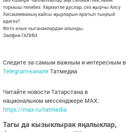
тормыш телибез. Хөрмәтле дуслар, сез җырчы Алсу
Хисамиеваның кайсы җырларын яратып тыңлый
идегез?
Фото ачык чыганаклардан алынды.
Зөлфия ГАЛИМ.
Следите за самым важным и интересным в
Telegram-канале
Татмедиа
Читайте новости Татарстана в
национальном мессенджере MАХ:
https://max.ru/tatmedia
Тагы да кызыклырак яңалыклар,