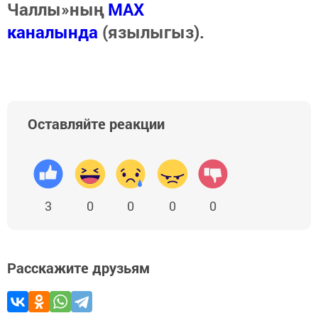
Чаллы»ның
MAX
каналында
(язылыгыз).
Оставляйте реакции
3
0
0
0
0
Расскажите друзьям