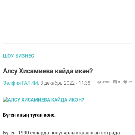
ШОУ-БИЗНЕС
Алсу Хисамиева кайда икән?
Зөлфия ГАЛИМ,
3 декабрь 2022 - 11:38
4290
0
12
Бүген аның туган көне.
Бүген 1990 елларда популярлык казанган эстрада