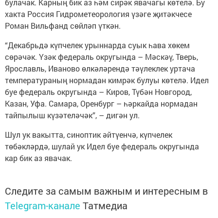
булачак. Карның бик аз һәм сирәк явачагы көтелә. Бу
хакта Россия Гидрометеорология үзәге җитәкчесе
Роман Вильфанд сөйләп үткән.
“Декабрьдә күпчелек урыннарда суык һава хөкем
сөрәчәк. Үзәк федераль округында – Мәскәү, Тверь,
Ярославль, Иваново өлкәләрендә тәүлеклек уртача
температураның нормадан кимрәк булуы көтелә. Идел
буе федераль округында – Киров, Түбән Новгород,
Казан, Уфа. Самара, Оренбург – һәркайда нормадан
тайпылыш күзәтеләчәк”, – дигән ул.
Шул ук вакытта, синоптик әйтүенчә, күпчелек
төбәкләрдә, шулай ук Идел буе федераль округында
кар бик аз явачак.
Следите за самым важным и интересным в
Telegram-канале
Татмедиа