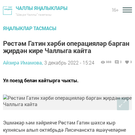
ЧАЛЛЫ ЯҢАЛЫКЛАРЫ
16+
"Шәһри Чаллы" газетасы
ЯҢАЛЫКЛАР ТАСМАСЫ
Рөстәм Гатин хәрби операцияләр барган
җирдән кире Чаллыга кайта
Айзирә Имамова,
3 декабрь 2022 - 15:24
988
0
3
Ул поезд белән кайтырга чыкты.
Эшмәкәр һәм хәйрияче Рөстәм Гатин шәхси кыр
кухнясын алып октябрьдә Лисичанскта яшәүчеләрне