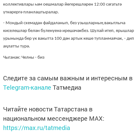
коллективлары һәм оешмалар йөгерешләрен 12:00 сәгатьтә
үткәрергә планлаштыралар.
- Мондый схемадан файдаланып, без узышларның вакытлыча
киселешләр белән бүленүенә ирешәчәкбез. Шулай итеп, ярышлар
урынында бер үк вакытта 100 дән артык кеше тупланмаячак, - дип
аңлатты түрә.
Чыганак: Челны - биз
Следите за самым важным и интересным в
Telegram-канале
Татмедиа
Читайте новости Татарстана в
национальном мессенджере MАХ:
https://max.ru/tatmedia