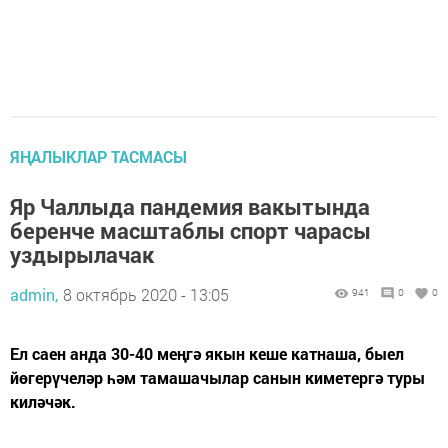
ЯҢАЛЫКЛАР ТАСМАСЫ
Яр Чаллыда пандемия вакытында
беренче масштаблы спорт чарасы
уздырылачак
admin,
8 октябрь 2020 - 13:05
941
0
0
Ел саен анда 30-40 меңгә якын кеше катнаша, быел
йөгерүчеләр һәм тамашачылар санын киметергә туры
киләчәк.