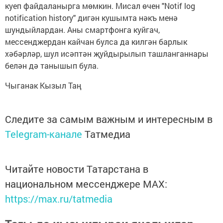
куеп файдаланырга мөмкин. Мисал өчен "Notif log
notification history" дигән кушымта нәкъ менә
шундыйлардан. Аны смартфонга куйгач,
мессенджердан кайчан булса да килгән барлык
хәбәрләр, шул исәптән җуйдырылып ташланганнары
белән дә танышып була.
Чыганак Кызыл Таң
Следите за самым важным и интересным в
Telegram-канале
Татмедиа
Читайте новости Татарстана в
национальном мессенджере MАХ:
https://max.ru/tatmedia