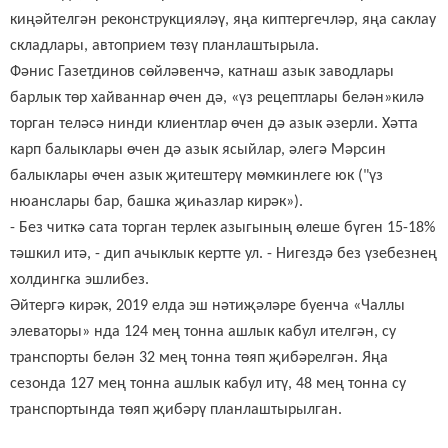
киңәйтелгән реконструкцияләү, яңа киптергечләр, яңа саклау
складлары, автоприем төзү планлаштырыла.
Фәнис Газетдинов сөйләвенчә, катнаш азык заводлары
барлык төр хайваннар өчен дә, «үз рецептлары белән»килә
торган теләсә нинди клиентлар өчен дә азык әзерли. Хәтта
карп балыклары өчен дә азык ясыйлар, әлегә Мәрсин
балыклары өчен азык җитештерү мөмкинлеге юк ("үз
нюанслары бар, башка җиһазлар кирәк»).
- Без читкә сата торган терлек азыгының өлеше бүген 15-18%
тәшкил итә, - дип ачыклык кертте ул. - Нигездә без үзебезнең
холдингка эшлибез.
Әйтергә кирәк, 2019 елда эш нәтиҗәләре буенча «Чаллы
элеваторы» нда 124 мең тонна ашлык кабул ителгән, су
транспорты белән 32 мең тонна төяп җибәрелгән. Яңа
сезонда 127 мең тонна ашлык кабул итү, 48 мең тонна су
транспортында төяп җибәрү планлаштырылган.