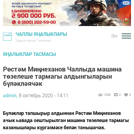
ЧАЛЛЫ ЯҢАЛЫКЛАРЫ
16+
"Шәһри Чаллы" газетасы
ЯҢАЛЫКЛАР ТАСМАСЫ
Рөстәм Миңнеханов Чаллыда машина
төзелеше тармагы алдынгыларын
бүләкләячәк
admin,
8 октябрь 2020 - 14:11
1039
0
0
Бүләкләр тапшырыр алдыннан Рөстәм Миңнеханов
ачык һавада оештырылган машина төзелеше тармагы
казанышлары күргәзмәсе белән танышачак.