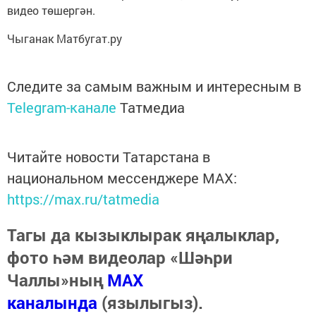
видео төшергән.
Чыганак Матбугат.ру
Следите за самым важным и интересным в
Telegram-канале
Татмедиа
Читайте новости Татарстана в
национальном мессенджере MАХ:
https://max.ru/tatmedia
Тагы да кызыклырак яңалыклар,
фото һәм видеолар «Шәһри
Чаллы»ның
MAX
каналында
(язылыгыз).