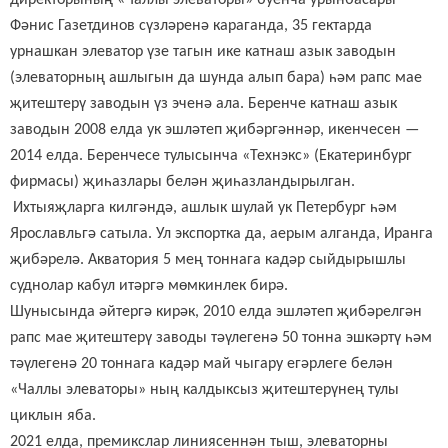
Фәнис Газетдинов сүзләренә караганда, 35 гектарда
урнашкан элеватор үзе тагын ике катнаш азык заводын
(элеваторның ашлыгын да шунда алып бара) һәм рапс мае
җитештерү заводын үз эченә ала. Беренче катнаш азык
заводын 2008 елда ук эшләтеп җибәргәннәр, икенчесен —
2014 елда. Беренчесе тулысынча «Технэкс» (Екатеринбург
фирмасы) җиһазлары белән җиһазландырылган
.
И
хтыяҗларга килгәндә, ашлык шулай ук Петербург һәм
Ярославльгә сатыла. Ул экспортка
да,
аерым алганда
,
Иранга
җибәрелә
. Акватория 5 мең тоннага кадәр сыйдырышлы
суднолар кабул итәргә мөмкинлек бирә.
Шунысында әйтергә кирәк,
2010 елда эшләтеп җибәрелгән
рапс мае җитештерү заводы тәүлегенә 50 тонна эшкәртү һәм
тәүлегенә 20 тоннага кадәр май чыгару егәрлеге белән
«Чаллы элеваторы» ның калдыксыз җитештерүнең тулы
циклын яба.
2021 елда, премикслар линиясеннән тыш, элеваторны