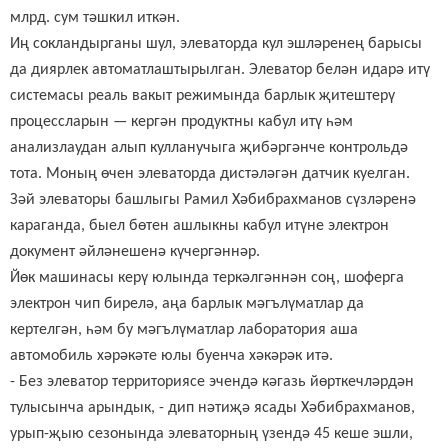
млрд. сум тәшкил иткән.
Иң сокландырганы шул, элеваторда кул эшләренең барысы
да диярлек автоматлаштырылган. Элеватор белән идарә итү
системасы реаль вакыт режимында барлык җитештерү
процессларын — кергән продуктны кабул итү һәм
анализлаудан алып кулланучыга җибәргәнче контрольдә
тота. Моның өчен элеваторда дистәләгән датчик куелган.
Зәй элеваторы башлыгы Рамил Хәбибрахманов сүзләренә
караганда, быел бөтен ашлыкны кабул итүне электрон
документ әйләнешенә күчергәннәр.
Йөк машинасы керү юлында теркәлгәннән соң, шоферга
электрон чип бирелә, аңа барлык мәгълүматлар да
кертелгән, һәм бу мәгълүматлар лаборатория аша
автомобиль хәрәкәте юлы буенча хәкәрәк итә.
- Без элеватор территориясе эчендә кәгазь йөрткечләрдән
тулысынча арындык, - дип нәтиҗә ясады Хәбибрахманов,
урып-җыю сезонында элеваторның үзендә 45 кеше эшли,