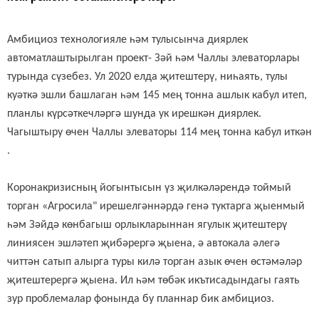
А
мбициоз технологияле һәм тулысынча диярлек
автоматлаштырылган проект
-
Зәй һәм
Чаллы элеваторлары
турында сүзебез
.
Ул
2020 елда җитештерү, ниһаять, тулы
куәтк
ә
эшли башлаган һәм 145 мең тонна ашлык кабул итеп,
планлы күрсәткечләргә шунда ук ирешкән диярлек.
Чагыштыру өчен Чаллы элеваторы 114 мең тонна кабул иткән
.
Коронакризисның йогынтысын үз җилкәләрендә тоймый
торган «Агросила" ирешелгәннәрдә
генә
туктарга җыенмый
һәм Зәйдә көнбагыш орлыкларыннан ягулык җитештерү
линиясен эшләтеп җибәрергә җыена, ә автокала әлегә
читтән сатып алырга туры килә торган азык өчен өстәмәләр
җитештерергә җыена. Ил һәм төбәк икътисадындагы гаять
зур проблемалар фонында бу планнар бик амбициоз.