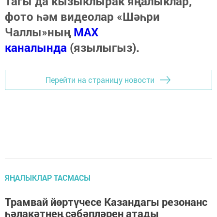
Тагы да кызыклырак яңалыклар,
фото һәм видеолар «Шәһри
Чаллы»ның
MAX
каналында
(язылыгыз).
Перейти на страницу новости
ЯҢАЛЫКЛАР ТАСМАСЫ
Трамвай йөртүчесе Казандагы резонанс
һәлакәтнең сәбәпләрен атады