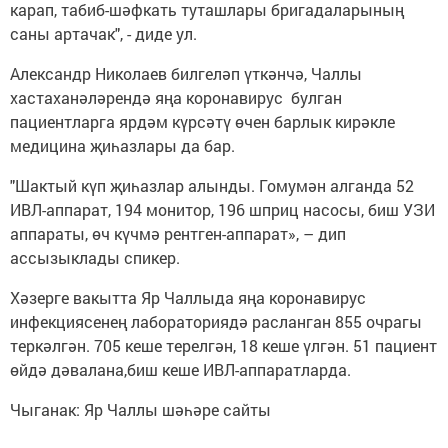
карап, табиб-шәфкать туташлары бригадаларының
саны артачак", - диде ул.
Александр Николаев билгеләп үткәнчә, Чаллы
хастаханәләрендә яңа коронавирус булган
пациентларга ярдәм күрсәтү өчен барлык кирәкле
медицина җиһазлары да бар.
"Шактый күп җиһазлар алынды. Гомумән алганда 52
ИВЛ-аппарат, 194 монитор, 196 шприц насосы, биш УЗИ
аппараты, өч күчмә рентген-аппарат», – дип
ассызыклады спикер.
Хәзерге вакытта Яр Чаллыда яңа коронавирус
инфекциясенең лабораториядә расланган 855 очрагы
теркәлгән. 705 кеше терелгән, 18 кеше үлгән. 51 пациент
өйдә дәвалана,биш кеше ИВЛ-аппаратларда.
Чыганак: Яр Чаллы шәһәре сайты