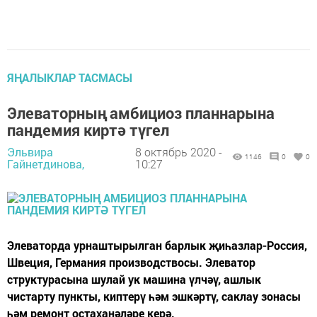
ЯҢАЛЫКЛАР ТАСМАСЫ
Элеваторның амбициоз планнарына
пандемия киртә түгел
Эльвира
8 октябрь 2020 -
1146
0
0
Гайнетдинова,
10:27
Элеваторда урнаштырылган барлык җиһазлар-Россия,
Швеция, Германия производствосы. Элеватор
структурасына шулай ук машина үлчәү, ашлык
чистарту пункты, киптерү һәм эшкәртү, саклау зонасы
һәм ремонт остаханәләре керә.