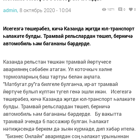
admin,
8 октябрь 2020 - 10:04
1071
0
0
Исегезгә төшерәбез, кичә Казанда җитди юл-транспорт
һәлакәте булды. Трамвай рельслардан төшеп, берничә
автомобиль һәм багананы бәрдерде.
Казанда рельстан төшкән трамвай йөртүчесе
авариянең сәбәбен атаган. Ул коточкыч хәлне
тормозларның баш тартуы белән аңлата.
"Матбугат.ру"га билгеле булганча, ир-ат трамвай
йөртүче булып күптән түгел генә эшли икән. Исегезгә
төшерәбез, кичә Казанда җитди юл-транспорт һәлакәте
булды. Трамвай рельслардан төшеп, берничә
автомобиль һәм багананы бәрдерде. Бу вакытта
трамвай эчендә 6 пассажир булган. Һәлакәт
нәтиҗәсендә беркем дә зыян күрмәде, дип хәбәр ителә.
"Бизнес Онлайн" авариядән соң һәлакәт урыныннан