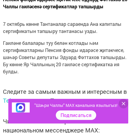
Чаллы гаиләсенә сертификатлар тапшырды
7 октябрь көнне Тантаналар сараенда Ана капиталы
сертификатын тапшыру тантанасы узды.
Гаиләне балалары туу белән котлады һәм
сертификатларны Пенсия фонды идарәсе җитәкчесе,
шәһәр Советы депутаты Эдуард Фәттахов тапшырды.
Бу көнне Яр Чаллының 20 гаиләсе сертификатка ия
булды.
Следите за самым важным и интересным в
Telegram-канале
Татмедиа
"Шәһри Чаллы" MAX каналына язылыгыз!
Подписаться
Читайте новости Татарстана в
национальном мессенджере MАХ: