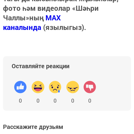
фото һәм видеолар «Шәһри
Чаллы»ның
MAX
каналында
(язылыгыз).
Оставляйте реакции
0
0
0
0
0
Расскажите друзьям