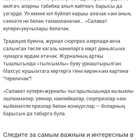
килгәч, аларны табибка алып кайткач, барысы да
үзгәрде. Ул кемне юл буйлап каршы алачак һәм аның
сәяхәте ни белән тәмамланачак... «Салават
күпере»укучылары беләчәк.
Традиция буенча, журнал сюрприз әзерләде-акча
салынган төсле кәгазь нәниләргә иҗат дөньясына
чумарга ярдәм итәчәк. Журналның арткы
тышлыгында «тылсымлы» буяу урнаштырылган.
Махсус кушымтага кертергә генә кирәк-һәм картина
"тереләчәк"!
«Салават күпере»журналы чыгарылышында кызыклы
эшләнмәләр, уеннар, наклейкалар, сюрпризлар һәм
кыйммәтле призлар белән конкурслар — боларның
барысын да табарга була.
Следите за самым важным и интересным в