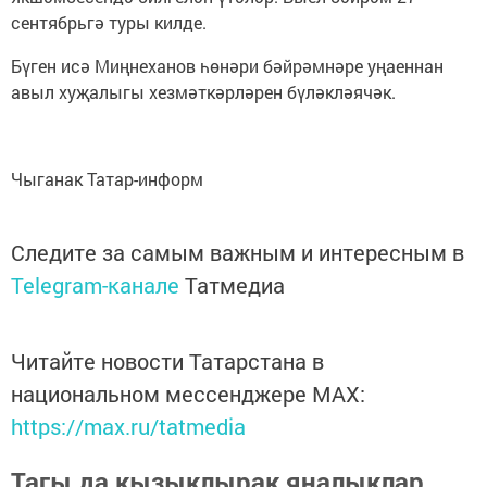
сентябрьгә туры килде.
Бүген исә Миңнеханов һөнәри бәйрәмнәре уңаеннан
авыл хуҗалыгы хезмәткәрләрен бүләкләячәк.
Чыганак Татар-информ
Следите за самым важным и интересным в
Telegram-канале
Татмедиа
Читайте новости Татарстана в
национальном мессенджере MАХ:
https://max.ru/tatmedia
Тагы да кызыклырак яңалыклар,