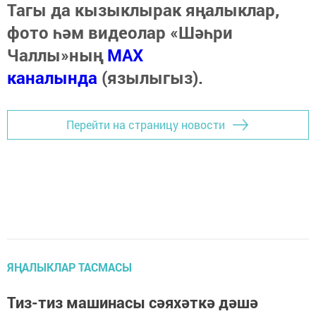
Тагы да кызыклырак яңалыклар,
фото һәм видеолар «Шәһри
Чаллы»ның
MAX
каналында
(язылыгыз).
Перейти на страницу новости
ЯҢАЛЫКЛАР ТАСМАСЫ
Тиз-тиз машинасы сәяхәткә дәшә