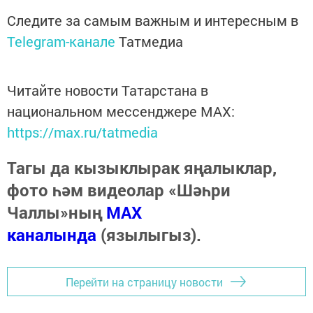
Следите за самым важным и интересным в
Telegram-канале
Татмедиа
Читайте новости Татарстана в
национальном мессенджере MАХ:
https://max.ru/tatmedia
Тагы да кызыклырак яңалыклар,
фото һәм видеолар «Шәһри
Чаллы»ның
MAX
каналында
(язылыгыз).
Перейти на страницу новости