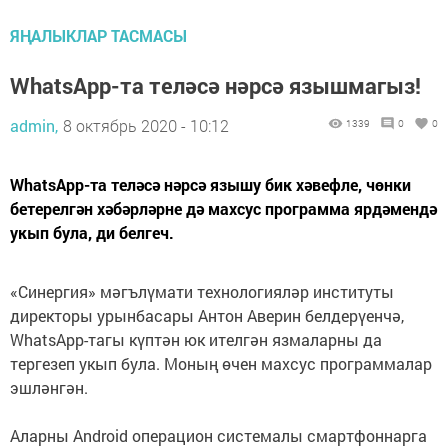
ЯҢАЛЫКЛАР ТАСМАСЫ
WhatsApp-та теләсә нәрсә язышмагыз!
admin,
8 октябрь 2020 - 10:12
1339
0
0
WhatsApp-та теләсә нәрсә язышу бик хәвефле, чөнки
бетерелгән хәбәрләрне дә махсус программа ярдәмендә
укып була, ди белгеч.
«Синергия» мәгълүмати технологияләр институты
директоры урынбасары Антон Аверин белдерүенчә,
WhatsApp-тагы күптән юк ителгән язмаларны да
тергезеп укып була. Моның өчен махсус программалар
эшләнгән.
Аларны Android операцион системалы смартфоннарга