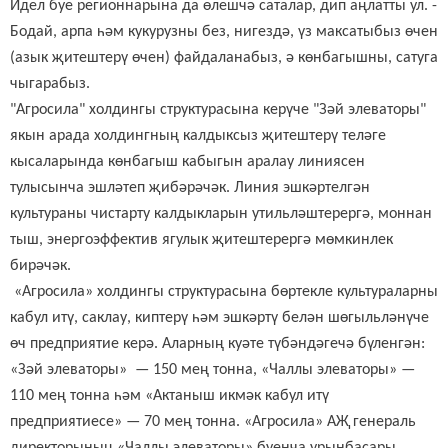
Идел буе регионнарына да өлешчә саталар, дип аңлатты
ул
. -
Бодай, арпа һәм кукурузны без, нигездә, үз максатыбыз өчен
(азык җитештерү өчен) файдаланабыз, ә көнбагышны, сатуга
чыгарабыз.
"Агросила" холдингы структурасына керүче "Зәй элеваторы"
якын арада холдингның калдыксыз җитештерү теләге
кысаларында көнбагыш кабыгын аралау линиясен
тулысынча эшләтеп җибәрәчәк. Линия эшкәртелгән
культураны чистарту калдыкларын утильләштерергә, моннан
тыш, энергоэффектив ягулык җитештерергә мөмкинлек
бирәчәк.
«Агросила» холдингы структурасына бөртекле культураларны
кабул итү, саклау, киптерү һәм эшкәртү белән шөгыльләнүче
өч предприятие керә. Аларның куәте түбәндәгечә бүленгән:
«Зәй элеваторы» — 150 мең тонна, «Чаллы элеваторы» —
110 мең тонна һәм «Актаныш икмәк кабул итү
предприятиесе» — 70 мең тонна. «Агросила» АҖ генераль
директорының «Чаллы элеваторы» буенча урынбасары