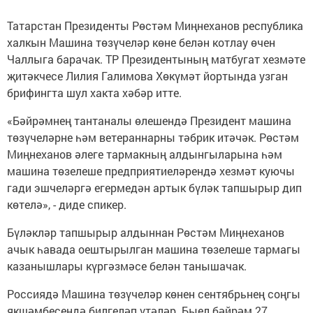
Татарстан Президенты Рөстәм Миңнеханов республика
халкын Машина төзүчеләр көне белән котлау өчен
Чаллыга барачак. ТР Президентының матбугат хезмәте
җитәкчесе Лилия Галимова Хөкүмәт йортында узган
брифингта шул хакта хәбәр итте.
«Бәйрәмнең тантаналы өлешендә Президент машина
төзүчеләрне һәм ветераннарны тәбрик итәчәк. Рөстәм
Миңнеханов әлеге тармакның алдынгыларына һәм
машина төзелеше предприятиеләрендә хезмәт куючы
гади эшчеләргә егермедән артык бүләк тапшырыр дип
көтелә», - диде спикер.
Бүләкләр тапшырыр алдыннан Рөстәм Миңнеханов
ачык һавада оештырылган машина төзелеше тармагы
казанышлары күргәзмәсе белән танышачак.
Россиядә Машина төзүчеләр көнен сентябрьнең соңгы
якшәмбесендә билгеләп үтәләр. Быел бәйрәм 27