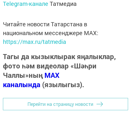
Telegram-канале
Татмедиа
Читайте новости Татарстана в
национальном мессенджере MАХ:
https://max.ru/tatmedia
Тагы да кызыклырак яңалыклар,
фото һәм видеолар «Шәһри
Чаллы»ның
MAX
каналында
(язылыгыз).
Перейти на страницу новости