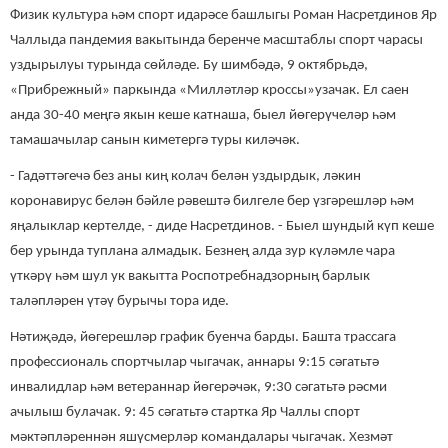
Физик культура һәм спорт идарәсе башлыгы Роман Насретдинов Яр
Чаллыда пандемия вакытында беренче масштаблы спорт чарасы
уздырылуы турында сөйләде. Бу шимбәдә, 9 октябрьдә,
«Прибрежный» паркында «Милләтләр кроссы»узачак. Ел саен
анда 30-40 меңгә якын кеше катнаша, быел йөгерүчеләр һәм
тамашачылар санын киметергә туры киләчәк.
- Гадәттәгечә без аны киң колач белән уздырдык, ләкин
коронавирус белән бәйле рәвештә билгеле бер үзгәрешләр һәм
яңалыклар кертелде, - диде Насретдинов. - Быел шундый күп кеше
бер урында туплана алмадык. Безнең алда зур күләмле чара
үткәрү һәм шул ук вакытта Роспотребнадзорның барлык
таләпләрен үтәү бурычы тора иде.
Нәтиҗәдә, йөгерешләр график буенча барды. Башта трассага
профессиональ спортчылар чыгачак, аннары 9:15 сәгатьтә
инвалидлар һәм ветераннар йөгерәчәк, 9:30 сәгатьтә рәсми
ачылыш булачак. 9: 45 сәгатьтә стартка Яр Чаллы спорт
мәктәпләреннән яшүсмерләр командалары чыгачак. Хезмәт