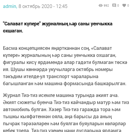
admin,
8 октябрь 2020 - 12:45
992
0
0
"Салават күпере" журналның һәр саны уенчыкка
охшаган.
Басма концепциясен яңартканнан соң, «Салават
күпере» журналының һәр саны уенчыкка охшаган,
фигуралы кисү ярдәмендә алар гадәти булмаган төскә
ия. Шушы көннәрдә укучыларга октябрь номеры
тәкъдим ителде-ул транспорт чараларына
багышланган һәм машина формасында башкарылган.
Журнал Тиз-тиз исемле машина турында әкият ача.
Әкият сюжеты буенча Тиз-тиз кайчандыр матур һәм тиз
автомобиль булган. Хәзер Тиз-тиз гаражда тора һәм
тышкы кыяфәтеннән ояла, аңа барысы да аның
пычрак тәрәзәләрен һәм буялган буяуларын көләрләр
кебек тоела. Тиз-тиз үзенең нәни дусларына ярдәмгә