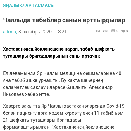
ЯҢАЛЫКЛАР ТАСМАСЫ
Чаллыда табиблар санын арттырдылар
admin,
8 октябрь 2020 - 13:21
1018
0
0
Хастаханәнең йөкләнешенә карап, табиб-шәфкать
туташлары бригадаларының саны артачак
Ел дәвамында Яр Чаллы медицина оешмаларына 40
яңа табиб эшкә урнашты. Бу хакта шәһәрнең
сәламәтлек саклау идарәсе башлыгы Александр
Николаев хәбәр итте.
Хәзерге вакытта Яр Чаллы хастаханәләрендә Covid-19
белән пациентларга ярдәм күрсәтү өчен 11 табиб һәм
21 шәфкать туташлары бригадасы
формалаштырылган. "Хастаханәнең йөкләнешенә