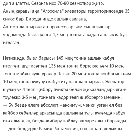
дип аңлатты.
Сезонга исә 70-80 хезмәткәр җитә.
Аның каравы яңа
“Агросила
" элеваторы территориясендә 35
силос бар. Биредә инде ашлык саклана,
А
втоматлаштырылган процесслар һәм сыешлыклар
ярдәмендә быел көнгә 4,7 мең тоннага кадәр ашлык кабул
ителгән.
Нәтиҗәдә, быел
барысы
145 мең тонна ашлык кабул
ителгән, шул исәптән 135 мең тонна бөртекле һәм 10 мең
тонна майлы культуралар
.
Тагын 20 мең тонна көнбагыш һәм
10 мең тонна кукуруз кабул итү планлаштырыла. Элеватор
шулай ук 4 төяп җибәрү пункты белән җиһазландырылган-
тәүлеккә 3-5 мең тоннага кадәр төяп җибәрергә мөмкин.
— Бу бездә әлегә абсолют максимум, чөнки узган ел без
кайбер сәбәпләр аркасында ашлыкны тулы күләмдә кабул
итә алмадык, бездә җибәрү-көйләү эшләре алып барылды,
— дип белдерде
Рамил Рөстәмевич
, соңыннан ашлыкны