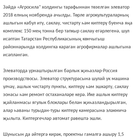
Зәйдә «Агросила" холдингы тарафыннан төзелгән элеватор
2018 елның ноябрендә ачылды. Төрле агрокультураларның
ашлыгын кабул итү, саклау, чистарту һәм киптерү буенча яңа
комплекс 150 мең тонна бер тапкыр саклау егәрлегенә, шул
исәптән Татарстан Республикасының көнчыгыш
районнарында холдингка караган агрофирмалар ашлыгына
исәпләнгән
.
Элеваторда урнаштырылган барлык җиһазлар-Россия
производствосы. Элеватор структурасына шулай ук машина
үлчәү, ашлык чистарту пункты, киптерү һәм эшкәртү, саклау
зонасы һәм ремонт остаханәләре керә. Ике ашлык киптерү
җайланмасы ягулык блоклары белән җиһазландырылган,
алар һаваны турыдан-туры киптерү камерасына эләкмичә
җылыта. Киптергечләр автомат рәвештә эшли.
Шунысын да әйтергә кирәк,
проектны гамәлгә ашыру 1,5