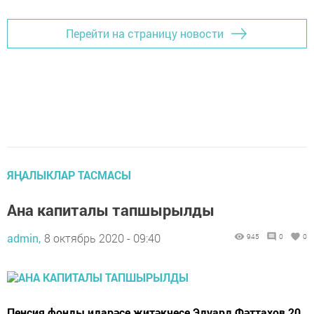
Перейти на страницу новости
ЯҢАЛЫКЛАР ТАСМАСЫ
Ана капиталы тапшырылды
admin,
8 октябрь 2020 - 09:40
945
0
0
Пенсия фонды идарәсе җитәкчесе Эдуард Фәттахов 20