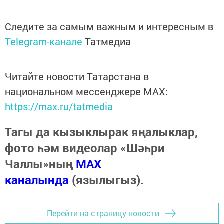
Следите за самым важным и интересным в
Telegram-канале
Татмедиа
Читайте новости Татарстана в
национальном мессенджере MАХ:
https://max.ru/tatmedia
Тагы да кызыклырак яңалыклар,
фото һәм видеолар «Шәһри
Чаллы»ның
MAX
каналында
(язылыгыз).
Перейти на страницу новости