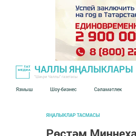
ЧАЛЛЫ ЯҢАЛЫКЛАРЫ
"Шәһри Чаллы" газетасы
Язмыш
Шоу-бизнес
Сәламәтлек
ЯҢАЛЫКЛАР ТАСМАСЫ
Рөстәм Миңнеха