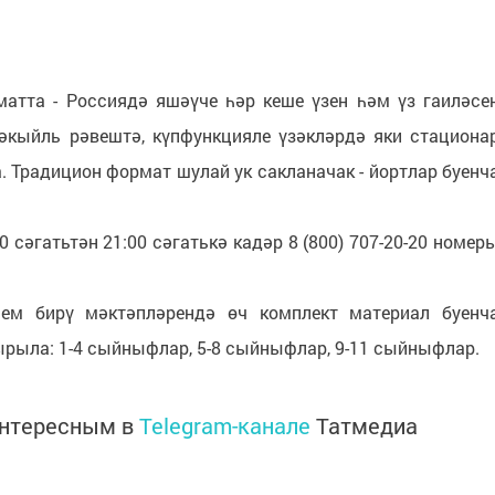
атта - Россиядә яшәүче һәр кеше үзен һәм үз гаиләсе
әкыйль рәвештә, күпфункцияле үзәкләрдә яки стациона
. Традицион формат шулай ук сакланачак - йортлар буенч
0 сәгатьтән 21:00 сәгатькә кадәр 8 (800) 707-20-20 номер
ем бирү мәктәпләрендә өч комплект материал буенч
рыла: 1-4 сыйныфлар, 5-8 сыйныфлар, 9-11 сыйныфлар.
интересным в
Telegram-канале
Татмедиа