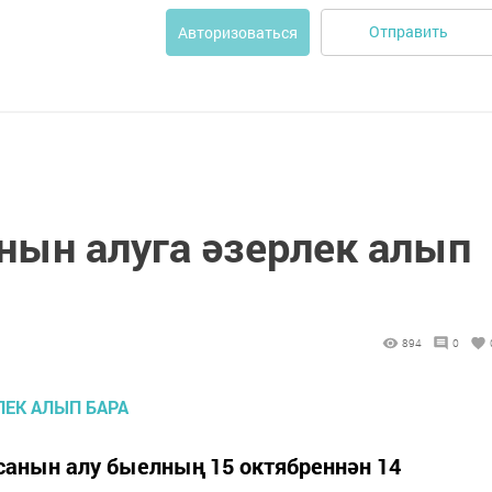
Отправить
Авторизоваться
нын алуга әзерлек алып
894
0
санын алу быелның 15 октябреннән 14