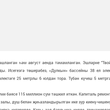
шланган һәм август аенда тәмамланган. Эшләрне "Тво
ды. Исегезгә төшерәбез, «Дулкын» бассейны 38 ел эле
әнлектәге 25 метрлы 6 юлдан тора. Түбән күчеш 5 метрг
ми бәясе 115 миллион сум тәшкил иткән. Капиталь ремон
т залы, душ белән җиһазландырылган ике зур киенү-чишен
типкә китерелде. Коры зал барлыкка килде, тренажерла