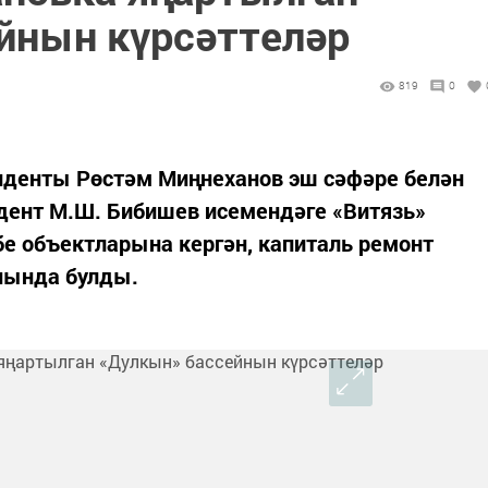
йнын күрсәттеләр
819
0
иденты Рөстәм Миңнеханов эш сәфәре белән
дент М.Ш. Бибишев исемендәге «Витязь»
е объектларына кергән, капиталь ремонт
йнында булды.