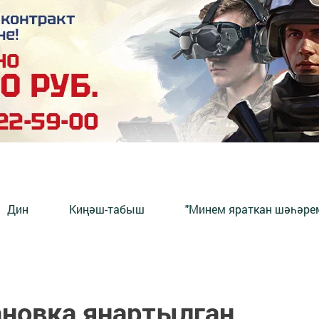
Дин
Киңәш-табыш
"Минем яраткан шәһәрем
новка яңартылган