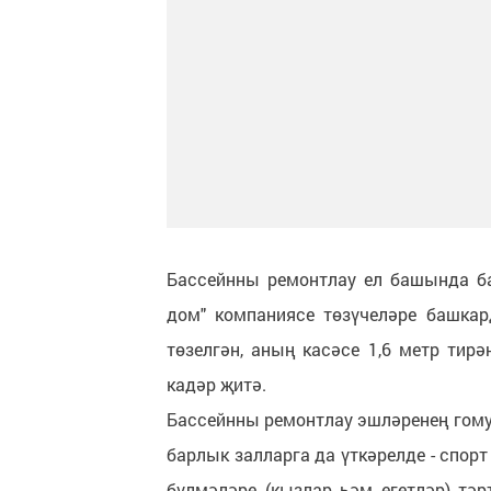
Бассейнны ремонтлау ел башында ба
дом" компаниясе төзүчеләре башкар
төзелгән, аның касәсе 1,6 метр тир
кадәр җитә.
Бассейнны ремонтлау эшләренең гому
барлык залларга да үткәрелде - спор
бүлмәләре (кызлар һәм егетләр) тәр