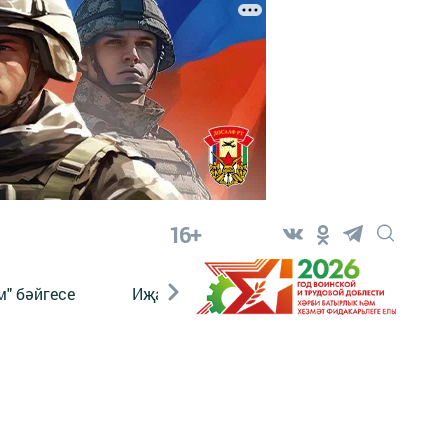
16+
" бәйгесе
Иҗат
Реклама
Онлайн язы