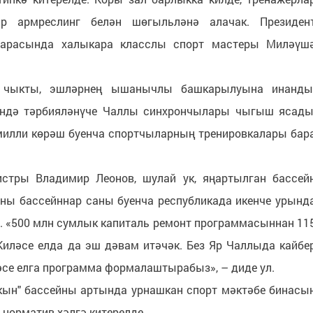
р армреслинг белән шөгыльләнә алачак. Президен
 арасында халыкара класслы спорт мастеры Миләүш
 чыкты, эшләрнең ышанычлы башкарылуына инанды
ендә тәрбияләнүче Чаллы синхрончылары чыгыш ясады
милли көрәш буенча спортчыларның тренировкалары бар
истры Владимир Леонов, шулай ук, яңартылган бассей
ны бассейннар саны буенча республикада икенче урынд
е. «500 млн сумлык капиталь ремонт программасыннан 11
Киләсе елда да эш дәвам итәчәк. Без Яр Чаллыда кайбе
әсе елга программа формалаштырабыз», – диде ул.
лкын" бассейны артында урнашкан спорт мәктәбе бинасы
 норматив хәлгә китерелде.