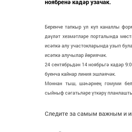
ноябренә кадәр узачак.
Беренче тапкыр ул күп каналлы форм
дәүләт хезмәтләре порталында мөст
исәпкә алу участокларында узып була
исәпкә алучылар йөриячәк.
24 сентябрьдән 14 ноябрьгә кадәр 9:0
буенча кайнар линия эшләячәк.
Моннан тыш, шәһәрнең гомуми бел
сыйныф сәгатьләре үткәрү планлашты
Следите за самым важным и 