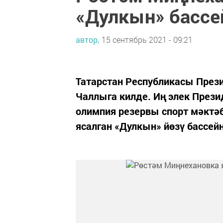
«Дулкын» бассе
автор,
15 сентябрь 2021 - 09:21
Татарстан Республикасы През
Чаллыга килде. Иң элек Прези
олимпия резервы спорт мәктәб
ясалган «Дулкын» йөзү бассе