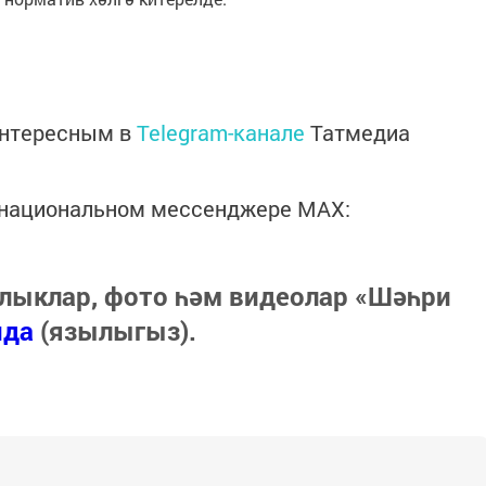
интересным в
Telegram-канале
Татмедиа
в национальном мессенджере MАХ:
лыклар, фото һәм видеолар «Шәһри
нда
(язылыгыз).