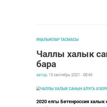
ЯҢАЛЫКЛАР ТАСМАСЫ
Чаллы халык са
бара
автор,
15 сентябрь 2021 - 08:45
2020 елгы Бөтенроссия халык 