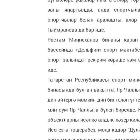
залы яңартылды, анда спортчыла
спортчылар белән аралашты, алар
Гыймранова да бар иде.
Рөстәм Миңнеханов бинаны карап
бассейнда «Дельфин» спорт мәктәб
спорт залында грек-рим көрәше һәм 
иде.
Татарстан Республикасы спорт мин
бинасында булган вакытта, Яр Чаллы
дип әйтергә мөмкин дип билгеләп үтт
млн сум Яр Чаллыга бүлеп бирелде. 
объектларны исәпкә алдык, хәзер кил
Исегезгә төшерәбез, моңа кадәр "Ду
ремонтлаганнар иде, спорт комплексы