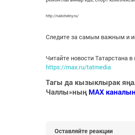
http://nabchelny.ru/
Следите за самым важным и 
Читайте новости Татарстана 
https://max.ru/tatmedia
Тагы да кызыклырак яңа
Чаллы»ның
MAX каналы
Оставляйте реакции