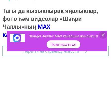
Тагы да кызыклырак яңалыклар,
фото һәм видеолар «Шәһри
Чаллы»ның
MAX
каналында
(язылыгыз).
"Шәһри Чаллы" MAX каналына язылыгыз!
Подписаться
Перейти на страницу новости