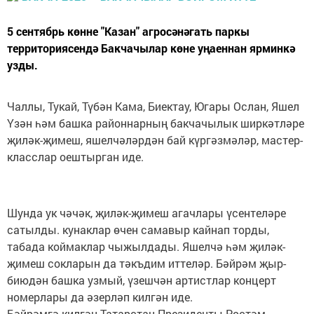
5 сентябрь көнне "Казан" агросәнәгать паркы
территориясендә Бакчачылар көне уңаеннан ярминкә
узды.
Чаллы, Тукай, Түбән Кама, Биектау, Югары Ослан, Яшел
Үзән һәм башка районнарның бакчачылык ширкәтләре
җиләк-җимеш, яшелчәләрдән бай күргәзмәләр, мастер-
класслар оештырган иде.
Шунда ук чәчәк, җиләк-җимеш агачлары үсентеләре
сатылды. кунаклар өчен самавыр кайнап торды,
табада коймаклар чыжылдады. Яшелчә һәм җиләк-
җимеш сокларын да тәкъдим иттеләр. Бәйрәм җыр-
биюдән башка узмый, үзешчән артистлар концерт
номерлары да әзерләп килгән иде.
Бәйрәмгә килгән Татарстан Президенты Рөстәм