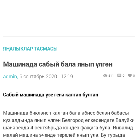
ЯҢАЛЫКЛАР ТАСМАСЫ
Машинада сабый бала янып үлгән
admin,
6 сентябрь 2020 - 12:19
811
0
0
Сабый машинада үзе генә калган булган
Машинада бикләнеп калган бала әбисе белән бабасы
күз алдында янып үлгән Белгород өлкәсендәге Валуйки
шәһәрендә 4 сентябрьдә көндез фаҗига була. Инвалид
малай машина эчендә тереләй янып үлә. Бу турыда