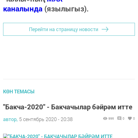
каналында
(язылыгыз).
Перейти на страницу новости
КӨН ТЕМАСЫ
"Бакча-2020" - Бакчачылар бәйрәм итте
автор,
5 сентябрь 2020 - 20:38
996
0
0