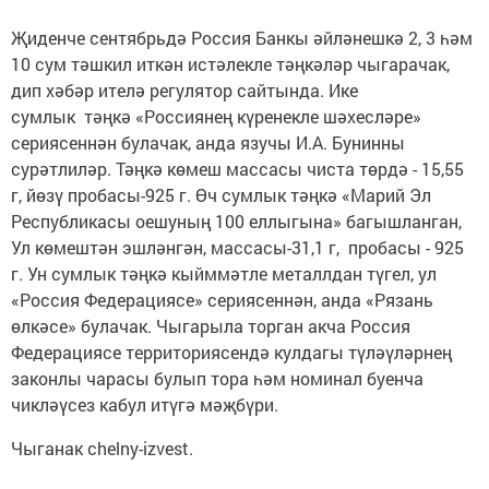
Җиденче сентябрьдә Россия Банкы әйләнешкә 2, 3 һәм
10 сум тәшкил иткән истәлекле тәңкәләр чыгарачак,
дип хәбәр ителә регулятор сайтында. Ике
сумлык тәңкә «Россиянең күренекле шәхесләре»
сериясеннән булачак, анда язучы И.А. Бунинны
сурәтлиләр. Тәңкә көмеш массасы чиста төрдә - 15,55
г, йөзү пробасы-925 г. Өч сумлык тәңкә «Марий Эл
Республикасы оешуның 100 еллыгына» багышланган,
Ул көмештән эшләнгән, массасы-31,1 г, пробасы - 925
г. Ун сумлык тәңкә кыйммәтле металлдан түгел, ул
«Россия Федерациясе» сериясеннән, анда «Рязань
өлкәсе» булачак. Чыгарыла торган акча Россия
Федерациясе территориясендә кулдагы түләүләрнең
законлы чарасы булып тора һәм номинал буенча
чикләүсез кабул итүгә мәҗбүри.
Чыганак chelny-izvest.