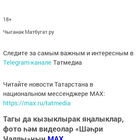
18+
Чыганак Матбугат.ру
Следите за самым важным и интересным в
Telegram-канале
Татмедиа
Читайте новости Татарстана в
национальном мессенджере MАХ:
https://max.ru/tatmedia
Тагы да кызыклырак яңалыклар,
фото һәм видеолар «Шәһри
Чаллы»ның
MAX