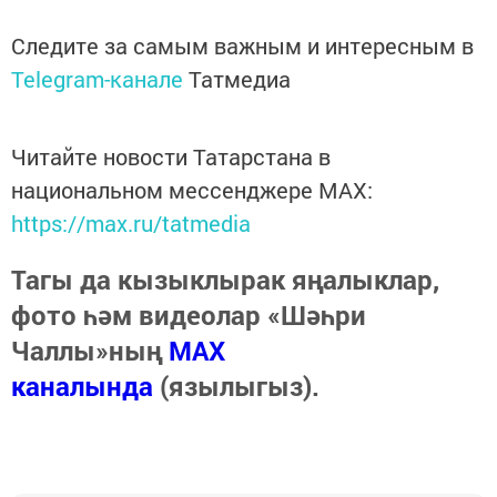
Следите за самым важным и интересным в
Telegram-канале
Татмедиа
Читайте новости Татарстана в
национальном мессенджере MАХ:
https://max.ru/tatmedia
Тагы да кызыклырак яңалыклар,
фото һәм видеолар «Шәһри
Чаллы»ның
MAX
каналында
(язылыгыз).