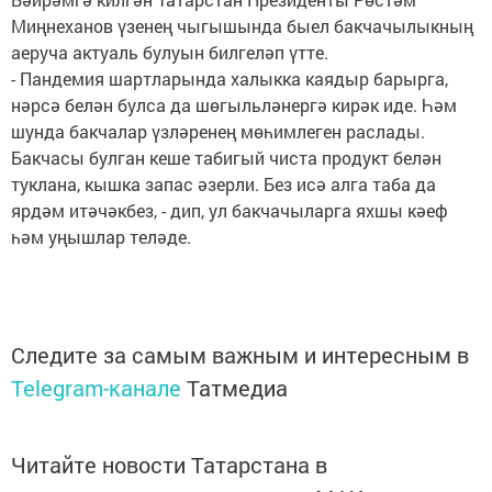
Миңнеханов үзенең чыгышында быел бакчачылыкның
аеруча актуаль булуын билгеләп үтте.
- Пандемия шартларында халыкка каядыр барырга,
нәрсә белән булса да шөгыльләнергә кирәк иде. Һәм
шунда бакчалар үзләренең мөһимлеген раслады.
Бакчасы булган кеше табигый чиста продукт белән
туклана, кышка запас әзерли. Без исә алга таба да
ярдәм итәчәкбез, - дип, ул бакчачыларга яхшы кәеф
һәм уңышлар теләде.
Следите за самым важным и интересным в
Telegram-канале
Татмедиа
Читайте новости Татарстана в