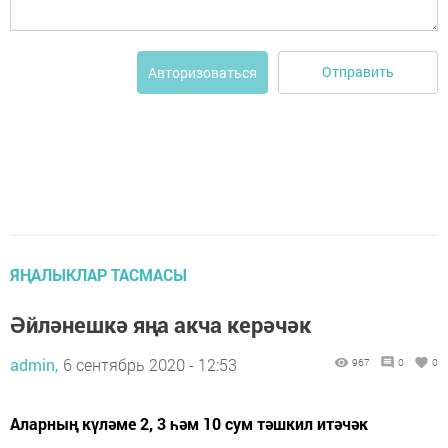
Отправить
Авторизоваться
ЯҢАЛЫКЛАР ТАСМАСЫ
Әйләнешкә яңа акча керәчәк
admin,
6 сентябрь 2020 - 12:53
967
0
0
Аларның күләме 2, 3 һәм 10 сум тәшкил итәчәк