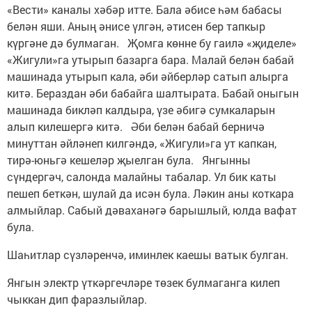
«Вести» каналы хәбәр итте. Бала әбисе һәм бабасы
белән яши. Аның әнисе үлгән, әтисен бер тапкыр
күргәне дә булмаган. Җомга көнне бу гаилә «җиделе»
«Жигули»га утырып базарга бара. Малай белән бабай
машинада утырып кала, әби әйберләр сатып алырга
китә. Бераздан әби бабайга шалтырата. Бабай оныгын
машинада бикләп калдыра, үзе әбигә сумкаларын
алып килешергә китә. Әби белән бабай берничә
минуттан әйләнеп килгәндә, «Жигули»га ут капкан,
тирә-юньгә кешеләр җыелган була. Янгынны
сүндергәч, салонда малайны табалар. Ул бик каты
пешеп беткән, шулай да исән була. Ләкин аны коткара
алмыйлар. Сабый дәваханәгә барышлый, юлда вафат
була.
Шаһитлар сүзләренчә, иминлек каешы ватык булган.
Янгын электр үткәргечләре төзек булмаганга килеп
чыккан дип фаразлыйлар.