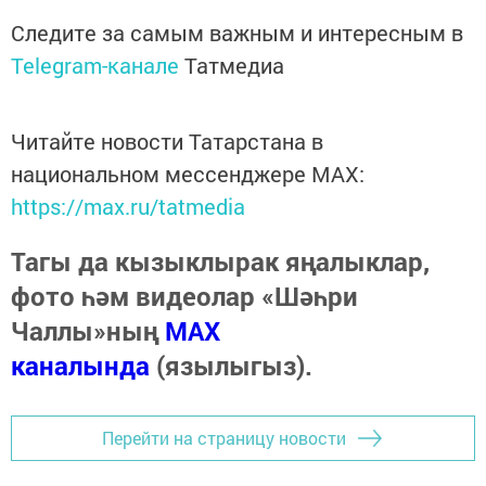
Следите за самым важным и интересным в
Telegram-канале
Татмедиа
Читайте новости Татарстана в
национальном мессенджере MАХ:
https://max.ru/tatmedia
Тагы да кызыклырак яңалыклар,
фото һәм видеолар «Шәһри
Чаллы»ның
MAX
каналында
(язылыгыз).
Перейти на страницу новости