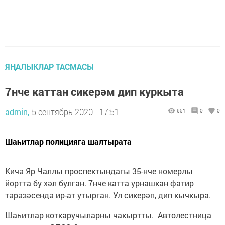
ЯҢАЛЫКЛАР ТАСМАСЫ
7нче каттан сикерәм дип куркыта
admin,
5 сентябрь 2020 - 17:51
651
0
0
Шаһитлар полицияга шалтырата
Кичә Яр Чаллы проспектындагы 35-нче номерлы
йортта бу хәл булган. 7нче катта урнашкан фатир
тәрәзәсендә ир-ат утырган. Ул сикерәп, дип кычкыра.
Шаһитлар коткаручыларны чакыртты. Автолестница