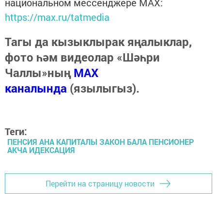
национальном мессенджере MАХ:
https://max.ru/tatmedia
Тагы да кызыклырак яңалыклар,
фото һәм видеолар «Шәһри
Чаллы»ның
MAX
каналында
(язылыгыз).
Теги:
ПЕНСИЯ АНА КАПИТАЛЫ ЗАКОН БАЛА ПЕНСИОНЕР
АКЧА ИДЕКСАЦИЯ
Перейти на страницу новости