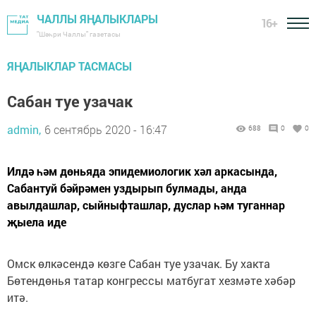
ЧАЛЛЫ ЯҢАЛЫКЛАРЫ
16+
"Шәһри Чаллы" газетасы
ЯҢАЛЫКЛАР ТАСМАСЫ
Сабан туе узачак
admin,
6 сентябрь 2020 - 16:47
688
0
0
Илдә һәм дөньяда эпидемиологик хәл аркасында,
Сабантуй бәйрәмен уздырып булмады, анда
авылдашлар, сыйныфташлар, дуслар һәм туганнар
җыела иде
Омск өлкәсендә көзге Сабан туе узачак. Бу хакта
Бөтендөнья татар конгрессы матбугат хезмәте хәбәр
итә.