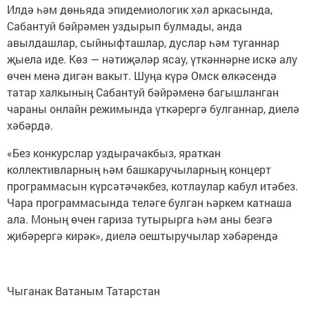
Илдә һәм дөньяда эпидемиологик хәл аркасында,
Сабантуй бәйрәмен уздырып булмады, анда
авылдашлар, сыйныфташлар, дуслар һәм туганнар
җыела иде. Көз — нәтиҗәләр ясау, үткәннәрне искә алу
өчен менә дигән вакыт. Шуңа күрә Омск өлкәсендә
татар халкының Сабантуй бәйрәменә багышланган
чараны онлайн режимында үткәрергә булганнар, диелә
хәбәрдә.
«Без конкурслар уздырачакбыз, яраткан
коллективларның һәм башкаручыларның концерт
программасын күрсәтәчәкбез, котлаулар кабул итәбез.
Чара программасында теләге булган һәркем катнаша
ала. Моның өчен гариза тутырырга һәм аны безгә
җибәрергә кирәк», диелә оештыручылар хәбәрендә
Чыганак Ватаным Татарстан