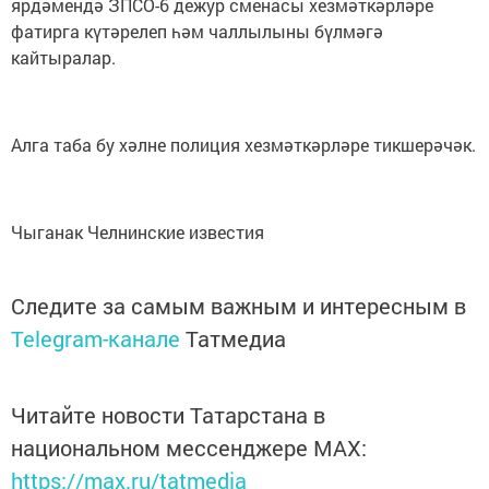
ярдәмендә ЗПСО-6 дежур сменасы хезмәткәрләре
фатирга күтәрелеп һәм чаллылыны бүлмәгә
кайтыралар.
Алга таба бу хәлне полиция хезмәткәрләре тикшерәчәк.
Чыганак Челнинские известия
Следите за самым важным и интересным в
Telegram-канале
Татмедиа
Читайте новости Татарстана в
национальном мессенджере MАХ:
https://max.ru/tatmedia