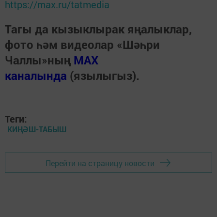
https://max.ru/tatmedia
Тагы да кызыклырак яңалыклар,
фото һәм видеолар «Шәһри
Чаллы»ның
MAX
каналында
(язылыгыз).
Теги:
КИҢӘШ-ТАБЫШ
Перейти на страницу новости