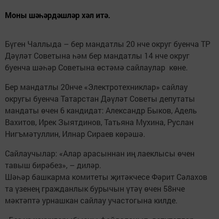
Моны шәһәрдәшләр хәл итә.
Бүген Чаллыда – бер мандатлы 20 нче округ буенча ТР
Дәүләт Советына һәм бер мандатлы 14 нче округ
буенча шәһәр Советына өстәмә сайлаулар көне.
Бер мандатлы 20нче «Электротехниклар» сайлау
округы буенча Татарстан Дәүләт Советы депутаты
мандаты өчен 6 кандидат: Александр Быков, Адель
Вахитов, Ирек Зыятдинов, Татьяна Мухина, Руслан
Нигъмәтуллин, Илнар Сираев көрәшә.
Сайлаучылар: «Алар арасыннан иң лаеклысы өчен
тавыш бирәбез», – диләр.
Шәһәр башкарма комитеты җитәкчесе Фәрит Сәлахов
та үзенең гражданлык бурычын үтәү өчен 58нче
мәктәптә урнашкан сайлау участогына килде.