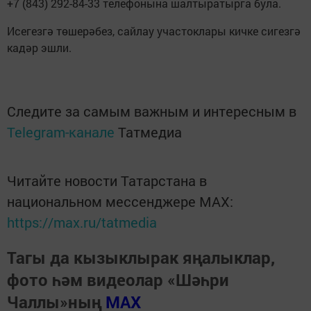
+7 (843) 292-84-33 телефонына шалтыратырга була.
Исегезгә төшерәбез, сайлау участоклары кичке сигезгә
кадәр эшли.
Следите за самым важным и интересным в
Telegram-канале
Татмедиа
Читайте новости Татарстана в
национальном мессенджере MАХ:
https://max.ru/tatmedia
Тагы да кызыклырак яңалыклар,
фото һәм видеолар «Шәһри
Чаллы»ның
MAX