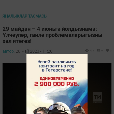
ЯҢАЛЫКЛАР ТАСМАСЫ
29 майдан – 4 июньгә йолдызнамә:
Үлчәүләр, гаилә проблемаларыгызны
хәл итегез!
автор,
28 май 2023 - 11:20
731
0
0