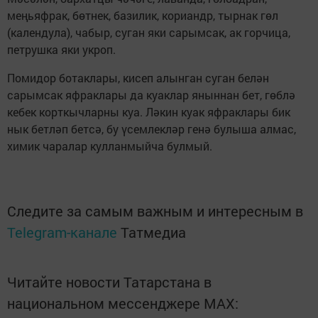
меңьяфрак, бөтнек, базилик, кориандр, тырнак гөл
(календула), чабыр, суган яки сарымсак, ак горчица,
петрушка яки укроп.
Помидор ботаклары, кисеп алынган суган белән
сарымсак яфраклары да куаклар яныннан бет, гөблә
кебек корткычларны куа. Ләкин куак яфраклары бик
нык бетләп бетсә, бу үсемлекләр генә булыша алмас,
химик чаралар кулланмыйча булмый.
Следите за самым важным и интересным в
Telegram-канале
Татмедиа
Читайте новости Татарстана в
национальном мессенджере MАХ: