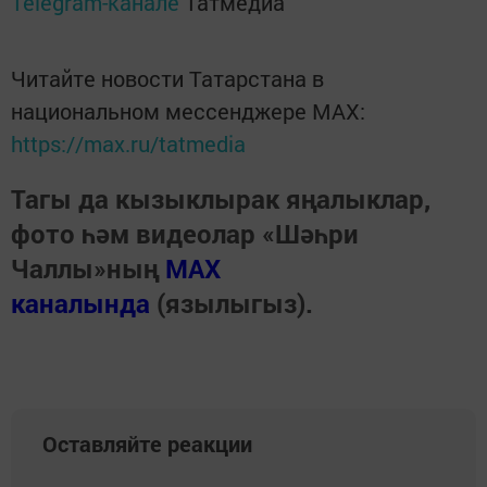
Telegram-канале
Татмедиа
Читайте новости Татарстана в
национальном мессенджере MАХ:
https://max.ru/tatmedia
Тагы да кызыклырак яңалыклар,
фото һәм видеолар «Шәһри
Чаллы»ның
MAX
каналында
(язылыгыз).
Оставляйте реакции