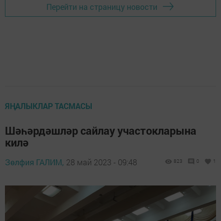
Перейти на страницу новости
ЯҢАЛЫКЛАР ТАСМАСЫ
Шәһәрдәшләр сайлау участокларына
килә
Зөлфия ГАЛИМ,
28 май 2023 - 09:48
823
0
1