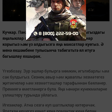
Кучкар. Пәнҗешәмбе көнне шәхси тормышыгыздагы
яңалыклар сөендерәчәк. Шимбә көнне планнар
корыгыз һәм үз алдыгызга яңа максатлар куегыз. Ә
менә якшәмбене тулысынча табигатьтә ял итүгә
багышлау яхшырак.
Үгезбозау. Зур эшләр булырга мөмкин, игътибарлы һәм
сак булдыгыз. Сезнең авыр һәм җаваплы хезмәтегез
җитәкчеләр һәм хезмәттәшләр тарафыннан бәяләнер.
Премиягә өметләнергә була. Яңа һөнәри күнекмәләрне
үзләштерү турында уйлагыз.
Игезәкләр. Атна сезгә күп шатлыклар китерәчәк.
Яраткан кешегез кинәт кенә романтик кичә белән