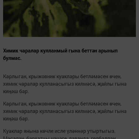
Химик чаралар кулланмый гына беттән арынып
булмас.
Карлыган, крыжовник куаклары бетләмәсен өчен,
химик чаралар кулланасыгыз килмәсә, җайлы гына
киңәш бар.
Карлыган, крыжовник куаклары бетләмәсен өчен,
химик чаралар кулланасыгыз килмәсә, җайлы гына
киңәш бар.
Куаклар янына көчле исле үләннәр утыртыгыз.
Мәсәлән, бархатцы чәчәге, лаванда, гөлбадран,