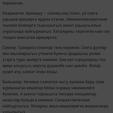
биреләчәк.
Кәҗәмөгез. Аралашу – сезнең олы плюс, ул сезгә
уңышка ирешергә ярдәм итәчәк. Мөмкинлекләрегезне
чынлап бәяләргә тырышыгыз, кинәт уңышсызлык
очрагында кайгырмагыз. Хаталарны төзәтегез һәм сез
тиздән максатка ирешерсез.
Сукояр. Грандиоз планнар төзү кирәкми. Сезгә дуслар
яки якыннарыгыз үтенече буенча арадашчы ролен
үтәргә туры килергә мөмкин. Бик күп сорауларны тиз
җиңә алырсыз, аеруча дүшәмбе һәм шимбә. Яллар
күңел ачу, сәяхәт өчен яхшы.
Балыклар. Кечкенә сәяхәткә чыгу, кунакка бару, озак
күрешмәгән кешеләр белән очрашу мөмкинлеге
булачак. Ә шәхси тормышта тискәре эмоцияләр,
низаглар булырга мөмкин. Сәламәтлегегезне
кайгыртыгыз. Ялларны якын кешеләрегез янәшәсендә
уздырыгыз.