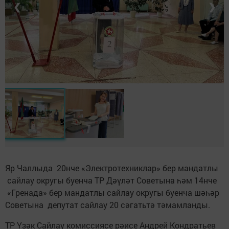
❮
❯
Яр Чаллыда 20нче «Электротехниклар» бер мандатлы
сайлау округы буенча ТР Дәүләт Советына һәм 14нче
«Гренада» бер мандатлы сайлау округы буенча шәһәр
Советына депутат сайлау 20 сәгатьтә тәмамланды.
ТР Үзәк Сайлау комиссиясе рәисе Андрей Кондратьев