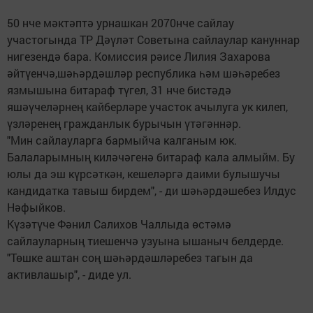
50 нче мәктәптә урнашкан 2070нче сайлау
участогында ТР Дәүләт Советына сайлаулар кануннар
нигезендә бара. Комиссия рәисе Лилия Захарова
әйтүенчә,шәһәрдәшләр республика һәм шәһәребез
язмышына битараф түгел, 31 нче бистәдә
яшәүчеләрнең кайберләре участок ачылуга ук килеп,
үзләренең гражданлык бурычын үтәгәннәр.
"Мин сайлауларга бармыйча калганым юк.
Балаларымның киләчәгенә битараф кала алмыйм. Бу
юлы да эш күрсәткән, кешеләргә даими булышучы
кандидатка тавыш бирдем", - ди шәһәрдәшебез Илдус
Нәфыйков.
Күзәтүче Фәнил Салихов Чаллыда өстәмә
сайлауларның тиешенчә узуына ышаныч белдерде.
"Төшке аштан соң шәһәрдәшләребез тагын да
активлашыр", - диде ул.