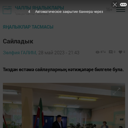
ЧАЛЛЫ ЯҢАЛЫКЛАРЫ
16+
3
Автоматическое закрытие баннера через
"Шәһри Чаллы" газетасы
ЯҢАЛЫКЛАР ТАСМАСЫ
Сайладык
Зөлфия ГАЛИМ,
28 май 2023 - 21:43
874
0
0
Тиздән өстәмә сайлауларның нәтиҗәләре билгеле була.