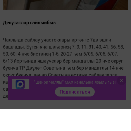
Депутатлар сайлыйбыз
Чаллыда сайлау участоклары иртәнге 7дә эшли
башлады. Бүген яңа шәһәрнең 7, 9, 11, 31, 40, 41, 56, 58,
59, 60; 4 нче бистәнең 1-6, 20-27 һәм 6/05, 6/06, 6/07,
6/13 йортында яшәүчеләр бер мандатлы 20 нче округ
буенча ТР Дәүләт Советына һәм бер мандатлы 14 нче
округ буенча шәһәр Советына өстәмә сайлауларда
катнашалар. Тавыш бирү яшәү урыны буенча участок
"Шәһри Чаллы" MAX каналына язылыгыз!
сайлау комиссияләрендә кичке 20 сәгатькә кадәр
Подписаться
дәвам итә.
Следите за самым важным и интересным в
Telegram-канале
Татмедиа