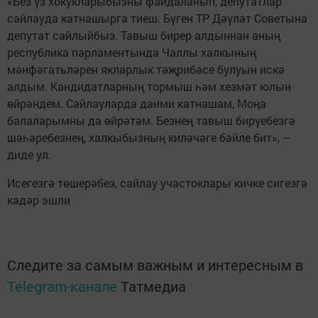
«Без үз хокукларыбызны файдаланып, депутатлар
сайлауда катнашырга тиеш. Бүген ТР Дәүләт Советына
депутат сайлыйбыз. Тавыш бирер алдыннан аның
республика парламентында Чаллы халкының
мәнфәгатьләрен якларлык тәҗрибәсе булуын искә
алдым. Кандидатларның тормыш һәм хезмәт юлын
өйрәндем. Сайлауларда даими катнашам, Моңа
балаларымны да өйрәтәм. Безнең тавыш бирүебезгә
шәһәребезнең, халкыбызның киләчәге бәйле бит», –
диде ул.
Исегезгә төшерәбез, сайлау участоклары кичке сигезгә
кадәр эшли
Следите за самым важным и интересным в
Telegram-канале
Татмедиа