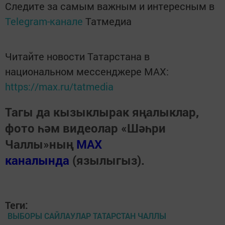
Следите за самым важным и интересным в
Telegram-канале
Татмедиа
Читайте новости Татарстана в
национальном мессенджере MАХ:
https://max.ru/tatmedia
Тагы да кызыклырак яңалыклар,
фото һәм видеолар «Шәһри
Чаллы»ның
MAX
каналында
(язылыгыз).
Теги:
ВЫБОРЫ САЙЛАУЛАР ТАТАРСТАН ЧАЛЛЫ