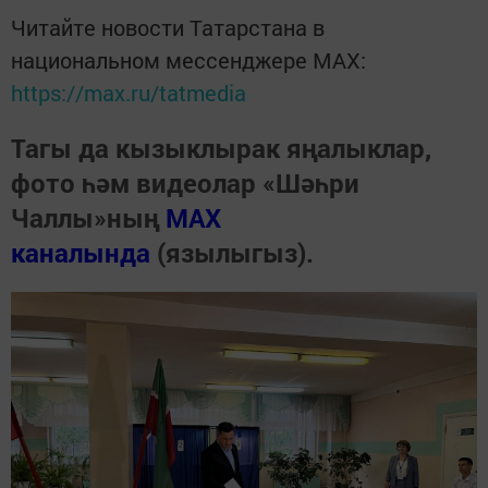
Читайте новости Татарстана в
национальном мессенджере MАХ:
https://max.ru/tatmedia
Тагы да кызыклырак яңалыклар,
фото һәм видеолар «Шәһри
Чаллы»ның
MAX
каналында
(язылыгыз).