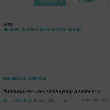
Отправить
Авторизоваться
Теги:
ВЫБОРЫ САЙЛАУЛАР ТАТАРСТАН ЧАЛЛЫ
ЯҢАЛЫКЛАР ТАСМАСЫ
Чаллыда өстәмә сайлаулар дәвам итә
Зөлфия ГАЛИМ,
28 май 2023 - 17:31
843
0
0