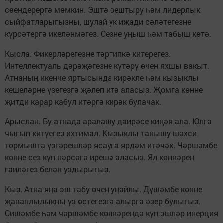
сөендерергә мөмкин. Эштә оештыру һәм лидерлык
сыйфатларыгызны, шулай ук иҗади сәләтегезне
күрсәтергә икеләнмәгез. Сезне уңыш һәм табыш көтә.
Кысла. Фикерләрегезне тәртипкә китерегез.
Интеллектуаль дәрәҗәгезне күтәрү өчен яхшы вакыт.
Атнаның икенче яртысында кирәкле һәм кызыклы
кешеләрне үзегезгә җәлеп итә аласыз. Җомга көнне
җитди карар кабул итәргә кирәк булачак.
Арыслан. Бу атнада аралашу даирәсе киңәя ала. Юлга
чыгып китүегез ихтимал. Кызыклы танышу шәхси
тормышта үзгәрешләр ясауга ярдәм итәчәк. Чәршәмбе
көнне сез күп нәрсәгә ирешә аласыз. Ял көннәрен
гаиләгез белән уздырыгыз.
Кыз. Атна яңа эш табу өчен уңайлы. Дүшәмбе көнне
җаваплылыкны үз өстегезгә алырга әзер булыгыз.
Сишәмбе һәм чәршәмбе көннәрендә күп эшләр инерция