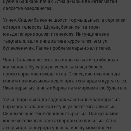
буенча башкарылачак. Атна ахырында көтелмәгән
сәяхәткә әзерләнегез.
Үлчәү. Сишәмбе көнне шәхси тормышыгызга серлелек
өстәргә теләрсез. Шуның белән хәтта тирә-
юньдәгеләрне җәлеп итәчәксез. Интуициягезне
тыңлагыз, эштә инициатива күрсәтегез һәм ул
бүләкләнәчәк. Гаилә проблемаларын хәл итегез.
Чаян. Тәвәккәллегегез, активлыгыгыз игътибарсыз
калмаячак. Бу карьера үсеше һәм яңа бизнес
проектлары өчен яхшы атна. Сезнең өчен чыннан да
мөһим һәм кызыклы кешеләргә генә ярдәм күрсәтегез.
Якыннарыгызга игътибарлы һәм мәрхәмәтле булыгыз.
Укчы. Барысына да гадирәк һәм тынычрак карагыз,
бар мәсьәләләрне хәл итүне үз өстегезгә алмагыз.
Сишәмбе эшегезне планлаштырыгыз. Пәнҗешәмбе
көнне көтелмәгән сәяхәтләрдән сакланыгыз. Атна
ахырында карьерада уңышка ирешү мөмкинлеге