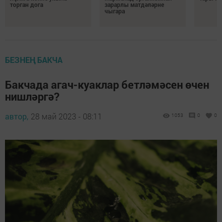
торган дога
зарарлы матдәләрне
чыгара
БЕЗНЕҢ БАКЧА
Бакчада агач-куаклар бетләмәсен өчен
нишләргә?
автор,
28 май 2023 - 08:11
1053
0
0