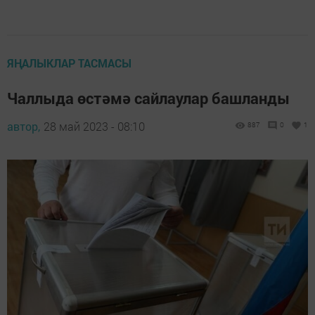
ЯҢАЛЫКЛАР ТАСМАСЫ
Чаллыда өстәмә сайлаулар башланды
автор,
28 май 2023 - 08:10
887
0
1