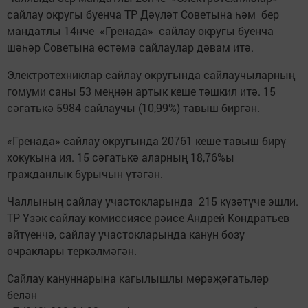
сайлау округы буенча ТР Дәүләт Советына һәм бер
мандатлы 14нче «Гренада» сайлау округы буенча
шәһәр Советына өстәмә сайлаулар дәвам итә.
Электротехниклар сайлау округында сайлаучыларның
гомуми саны 53 меңнән артык кеше тәшкил итә. 15
сәгатькә 5984 сайлаучы (10,99%) тавыш биргән.
«Гренада» сайлау округында 20761 кеше тавыш бирү
хокукына ия. 15 сәгатькә аларның 18,76%ы
гражданлык бурычын үтәгән.
Чаллының сайлау участокларында 215 күзәтүче эшли.
ТР Үзәк сайлау комиссиясе рәисе Андрей Кондратьев
әйтүенчә, сайлау участокларында канун бозу
очраклары теркәлмәгән.
Сайлау кануннарына кагылышлы мөрәҗәгатьләр
белән