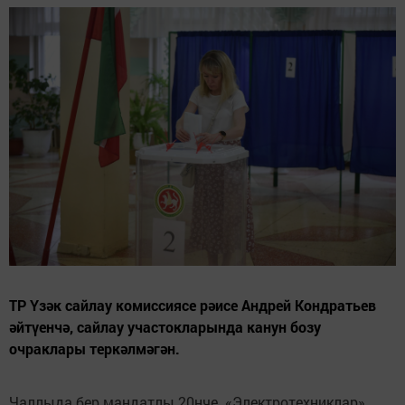
ТР Үзәк сайлау комиссиясе рәисе Андрей Кондратьев
әйтүенчә, сайлау участокларында канун бозу
очраклары теркәлмәгән.
Чаллыда бер мандатлы 20нче «Электротехниклар»