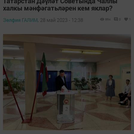
Татарстан Дәүләт Советында Чаллы
халкы мәнфәгатьләрен кем яклар?
Зөлфия ГАЛИМ,
28 май 2023 - 12:38
864
0
1