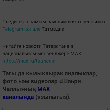
Следите за самым важным и интересным в
Telegram-канале
Татмедиа
Читайте новости Татарстана в
национальном мессенджере MАХ:
https://max.ru/tatmedia
Тагы да кызыклырак яңалыклар,
фото һәм видеолар «Шәһри
Чаллы»ның
MAX
каналында
(язылыгыз).