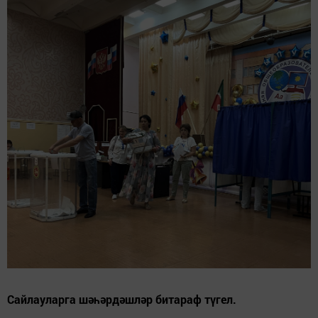
Сайлауларга шәһәрдәшләр битараф түгел.