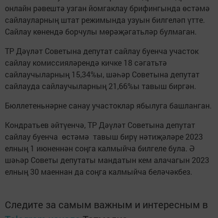
онлайн рәвештә узган йомгаклау брифингында өстәмә
сайлауларның штат режимында узуын билгеләп үтте.
Сайлау көнендә борчулы мөрәҗәгатьләр булмаган.
ТР Дәүләт Советына депутат сайлау буенча участок
сайлау комиссияләрендә кичке 18 сәгатьтә
сайлаучыларның 15,34%ы, шәһәр Советына депутат
сайлауда сайлаучыларның 21,66%ы тавыш биргән.
Бюллетеньнәрне санау участоклар ябылуга башланган.
Кондратьев әйтүенчә, ТР Дәүләт Советына депутат
сайлау буенча өстәмә тавыш бирү нәтиҗәләре 2023
елның 1 июненнән соңга калмыйча билгеле була. Ә
шәһәр Советы депутаты мандатын кем алачагын 2023
елның 30 маеннан да соңга калмыйча беләчәкбез.
Следите за самым важным и интересным в