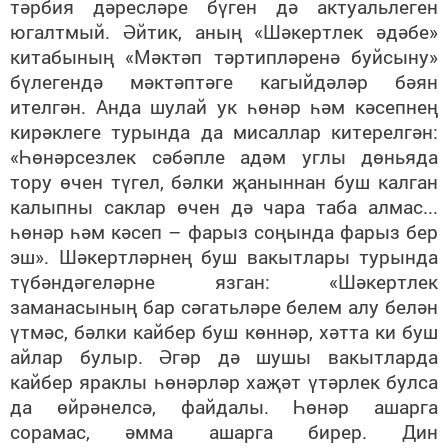
тәрбия дәресләре бүген дә актуальлеген
югалтмый. Әйтик, аның «Шәкертлек әдәбе»
китабының «Мәктәп тәртипләренә буйсыну»
бүлегендә мәктәптәге кагыйдәләр бәян
ителгән. Анда шулай ук һөнәр һәм кәсепнең
кирәклеге турында да мисаллар китерелгән:
«Һөнәрсезлек сәбәпле адәм углы дөньяда
тору өчен түгел, бәлки җаныннан буш калган
калыпны саклар өчен дә чара таба алмас...
һөнәр һәм кәсеп – фарыз соңында фарыз бер
эш». Шәкертләрнең буш вакытлары турында
түбәндәгеләрне язган: «Шәкертлек
заманасының бар сәгатьләре белем алу белән
үтмәс, бәлки кайбер буш көннәр, хәтта ки буш
айлар булыр. Әгәр дә шушы вакытларда
кайбер яраклы һөнәрләр хаҗәт үтәрлек булса
да өйрәнелсә, файдалы. Һөнәр ашарга
сорамас, әмма ашарга бирер. Дин