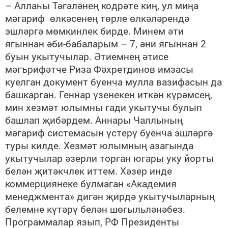
– Аллаһы Тәгаләнең кодрәте киң, ул миңа
мәгариф өлкәсенең төрле өлкәләрендә
эшләргә мөмкинлек бирде. Минем әти
ягыннан әби-бабаларым – 7, әни ягыннан 2
буын укытучылар. Әтиемнең әтисе
мәгърифәтче Риза Фәхретдинов имзасы
куелган документ буенча мулла вазифасын да
башкарган. Геннар үзенекен иткән күрәмсең,
мин хезмәт юлымны гади укытучы булып
башлап җибәрдем. Аннары Чаллының
мәгариф системасын үстерү буенча эшләргә
туры килде. Хезмәт юлымның азагында
укытучылар әзерли торган югары уку йорты
белән җитәкчлек иттем. Хәзер инде
коммерциянеке булмаган «Академия
менеджмента» дигән җирдә укытучыларның
белемне күтәрү белән шөгыльләнәбез.
Программалар язып, РФ Президенты