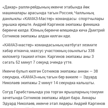
«Дакар» ралли-рейдының икенче этабында йөк
машиналары арасында тагын Россия, Чаллының
данлыклы «КАМАЗ-Мастер» командасы спортчылары
уңышка иреште. Андрей Каргинов экипажы финишка
беренче килде. Юлның беренче өлешендә кичә Дмитрий
Сотников экипажы алдан килгән иде.
«КАМАЗ-мастер» командасының матбугат хезмәте
хәбәр иткәнчә, махсус участокның озынлыгы 338
километр тәшкил иткән. Каргинов экипажы аны 3
сәгать 52 минут 7 секунд эчендә үтте.
Икенче булып килгән Сотников экипажы аннан — 38
секундка, «КАМАЗ»ның тагын бер вәкиле — Эдуард
Николаев экипажы 2 минут 14 секундка калышты.
Согуд Гарәбстанында уза торган ярышларның гомуми
зачетында Сотников экипажы әйдәп бара. Аннары
Эдуард Николаев, икенче этап лидеры Андрей Каргинов