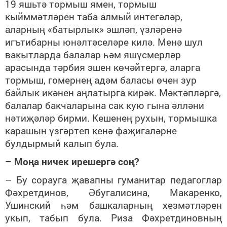
19 яшьтә тормыш ямен, тормыш
кыйммәтләрен таба алмый интегәләр,
аларның «батырлык» эшләп, үзләренә
игътибарны юнәлтәселәре килә. Менә шул
вакытларда балалар һәм яшүсмерләр
арасында тәрбия эшен көчәйтергә, аларга
тормыш, гомернең адәм баласы өчен зур
байлык икәнен аңлатырга кирәк. Мәктәпләргә,
балалар бакчаларына сак кую гына әлләни
нәтиҗәләр бирми. Кешенең рухын, тормышка
карашын үзгәртеп кенә фаҗигаләрне
булдырмый калып була.
– Моңа ничек ирешергә соң?
– Бу сорауга җавапны гуманитар педагоглар
Фәхретдинов, Әбугалисина, Макаренко,
Ушинский һәм башкаларның хезмәтләрен
укып, табып була. Риза Фәхретдиновның