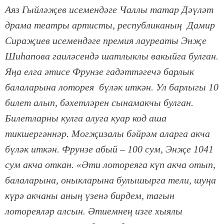
Аяз Гыйләҗев исемендәге Чаллы татар Дәүләт
драма театры артисты, республиканың Дамир
Сираҗиев исемендәге премия лауреаты Энҗе
Шиһапова гаиләсендә шатлыклы вакыйга булган.
Яңа елга әтисе Фрунзе гадәттәгечә барлык
балаларына лоторея бүләк иткән. Ул барлыгы 10
билет алып, бәхетләрен сынамакчы булган.
Билетларны кулга алуга куар код аша
тикшергәннәр. Могҗизалы бәйрәм аларга акча
бүләк иткән. Фрунзе абый – 100 сум, Энҗе 1041
сум акча откан. «Әти лотореяга күп акча отып,
балаларына, оныкларына булышырга тели, шуңа
күрә акчаны аның үзенә бирдем, тагын
лотореяләр алсын. Әтиемнең изге хыялы