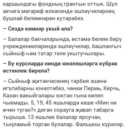
каршындагы фондның грантын оттык. Шул
акчага мәгариф өлкәсендә эшләүчеләрнең
бушлай белемнәрен күтәрәбез.
– Сездә кемнәр укый ала?
– Балалар бакчаларында, өстәмә белем бирү
учреждениеләрендә эшләүчеләр, башлангыч
сыйныф һәм татар теле укытучылары.
– Бу курсларда нинди юнәлешләргә күбрәк
өстенлек бирелә?
– Сыйныф җитәкчесенең тәрбия эшенә
игътибарны юнәлтәбез, чөнки Пермь, Керчь,
Казан вакыйгалары юктан гына килеп
чыкмады. 5, 19, 45 яшьләрдә кеше «Мин ни
өчен туган?» дигән сорауга җавап табарга
тырыша. 13 яшьлек балалар ярсучан,
тыңламый торган булалар. Фальшны күрәләр.