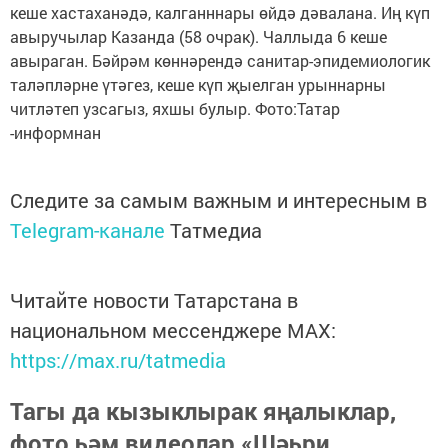
кеше хастаханәдә, калганннары өйдә дәвалана. Иң күп
авыручылар Казанда (58 очрак). Чаллыда 6 кеше
авыраган. Бәйрәм көннәрендә санитар-эпидемиологик
таләпләрне үтәгез, кеше күп җыелган урыннарны
читләтеп узсагыз, яхшы булыр. Фото:Татар
-информнан
Следите за самым важным и интересным в
Telegram-канале
Татмедиа
Читайте новости Татарстана в
национальном мессенджере MАХ:
https://max.ru/tatmedia
Тагы да кызыклырак яңалыклар,
фото һәм видеолар «Шәһри