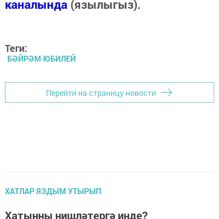
каналында
(язылыгыз).
Теги:
БӘЙРӘМ ЮБИЛЕЙ
Перейти на страницу новости
ХАТЛАР ЯЗДЫМ УТЫРЫП
Хатынны нишләтергә инде?