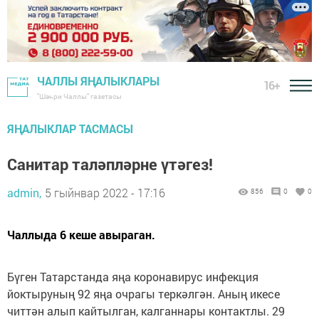
ЧАЛЛЫ ЯҢАЛЫКЛАРЫ
16+
"Шәһри Чаллы" газетасы
ЯҢАЛЫКЛАР ТАСМАСЫ
Санитар таләпләрне үтәгез!
admin,
5 гыйнвар 2022 - 17:16
856
0
0
Чаллыда 6 кеше авыраган.
Бүген Татарстанда яңа коронавирус инфекция
йоктыруның 92 яңа очрагы теркәлгән. Аның икесе
читтән алып кайтылган, калганнары контактлы. 29