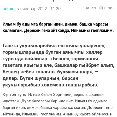
admin,
5 гыйнвар 2022 - 11:20
1125
0
0
Илһам бу адымга барган икән, димәк, башка чарасы
калмаган. Дөресен генә әйткәндә, Илһамны гаепләмим.
Газета укучыларыбыз еш кына үзләренең
тормышларында булган аянычлы хәлләр
турында сөйлиләр. «Безнең тормышны
газетага языгыз әле, башкалар гыйбрәт алып,
безнең кебек гөнаһлы булмасыннар», –
диләр. Бүген шуларның
берсен
укучыларыбыз хөкеменә тапшырабыз.
Күптән түгел Илһам белән Зәриянең аерылышканын
ишеттем. Дүрт балалары бар иде бит. Илһам бу адымга
барган икән, димәк, башка чарасы калмаган. Дөресен генә
әйткәндә, Илһамны гаепләмим. Аның бу кызга өйләнүенә