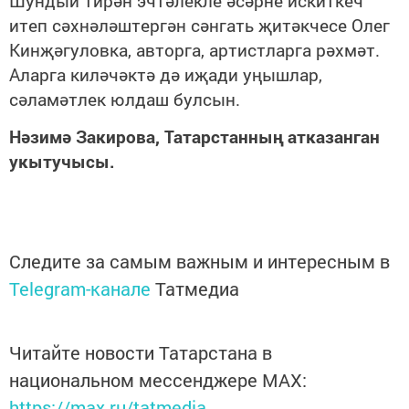
Шундый тирән эчтәлекле әсәрне искиткеч
итеп сәхнәләштергән сәнгать җитәкчесе Олег
Кинҗәгуловка, авторга, артистларга рәхмәт.
Аларга киләчәктә дә иҗади уңышлар,
сәламәтлек юлдаш булсын.
Нәзимә Закирова, Татарстанның атказанган
укытучысы.
Следите за самым важным и интересным в
Telegram-канале
Татмедиа
Читайте новости Татарстана в
национальном мессенджере MАХ:
https://max.ru/tatmedia