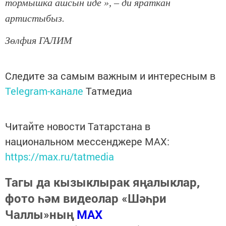
тормышка ашсын иде », – ди яраткан
артистыбыз.
Зөлфия ГАЛИМ
Следите за самым важным и интересным в
Telegram-канале
Татмедиа
Читайте новости Татарстана в
национальном мессенджере MАХ:
https://max.ru/tatmedia
Тагы да кызыклырак яңалыклар,
фото һәм видеолар «Шәһри
Чаллы»ның
MAX