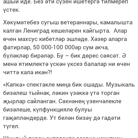
ашый иде. Без әти сүзен ишетергә тилмереп
үстек.
Хөкүмәтебез сугыш ветераннары, камалышта
калган Лениград кешеләрен кайгырта. Алар
өчен махсус кибетләр эшләде. Хәзер аларга
фатирлар, 50 000-100 000әр сум акча,
бүләкләр бирәләр. Бу – бик дөрес сәясәт. Ә
менә ятимлектә үскән үксез балалар ни өчен
читтә кала икән?!
«Капка» спектакле миңа бик ошады. Музыкаль
бизәлеш тыйнак, ләкин үзәккә үтә торган
җырлар сайланган. Сәхнәнең үзенчәлекле
бизәлеше, күпфункцияле булуы
гаҗәпләндерде. Ут белән бизәү дә гадәти
түгел.