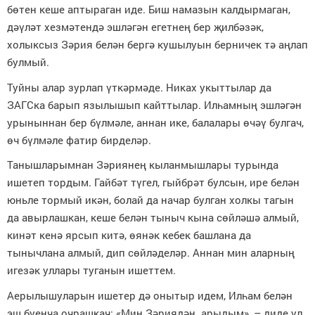
бөтен кеше аптыраган иде. Биш намазын калдырмаган,
дәүләт хезмәтендә эшләгән егетнең бер җилбәзәк,
холыксыз Зәрия белән бергә кушылуын берничек тә аңлап
булмый.
Туйны алар зурлап үткәрмәде. Никах укыттылар да
ЗАГСка барып язылышып кайттылар. Илһамның эшләгән
урыныннан бер бүлмәле, аннан ике, балалары өчәү булгач,
өч бүлмәле фатир бирделәр.
Танышларымнан Зәриянең кыланмышлары турында
ишетеп тордым. Гайбәт түгел, гыйбрәт булсын, ире белән
юньле тормый икән, болай да начар булган холкы тагын
да авырлашкан, кеше белән тыныч кына сөйләшә алмый,
кинәт кенә ярсып китә, өянәк кебек башлана да
тынычлана алмый, дип сөйләделәр. Аннан мин аларның
игезәк уллары туганын ишеттем.
Аерылышуларын ишетер дә онытыр идем, Илһам белән
эш буенча очрашкач: «Мин Зәриядән арыдым», – диде ул.