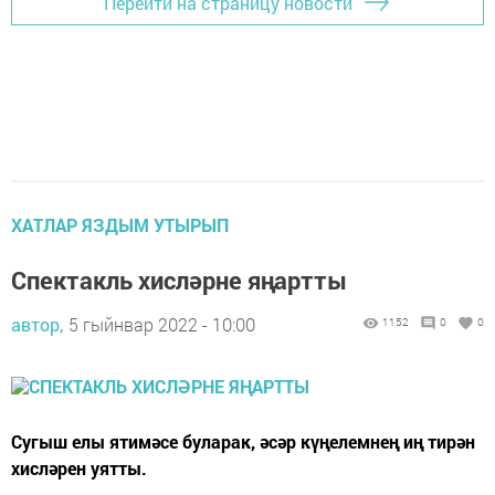
Перейти на страницу новости
ХАТЛАР ЯЗДЫМ УТЫРЫП
Спектакль хисләрне яңартты
автор,
5 гыйнвар 2022 - 10:00
1152
0
0
Сугыш елы ятимәсе буларак, әсәр күңелемнең иң тирән
хисләрен уятты.