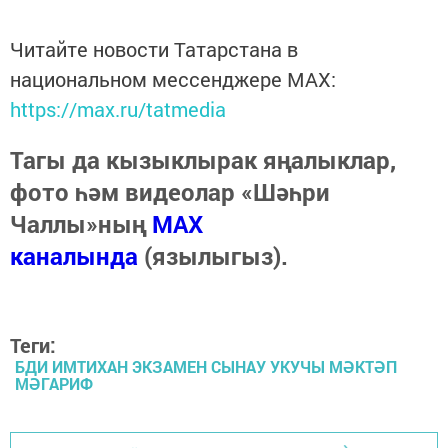
Читайте новости Татарстана в
национальном мессенджере MАХ:
https://max.ru/tatmedia
Тагы да кызыклырак яңалыклар,
фото һәм видеолар «Шәһри
Чаллы»ның
MAX
каналында
(язылыгыз).
Теги:
БДИ ИМТИХАН ЭКЗАМЕН СЫНАУ УКУЧЫ МӘКТӘП
МӘГАРИФ