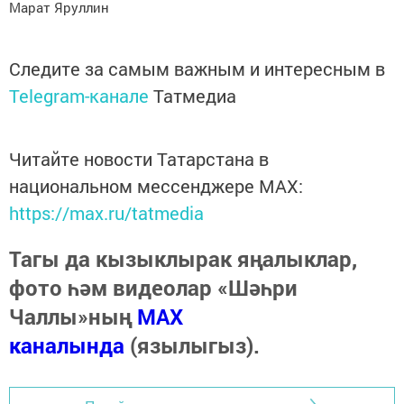
Марат Яруллин
Следите за самым важным и интересным в
Telegram-канале
Татмедиа
Читайте новости Татарстана в
национальном мессенджере MАХ:
https://max.ru/tatmedia
Тагы да кызыклырак яңалыклар,
фото һәм видеолар «Шәһри
Чаллы»ның
MAX
каналында
(язылыгыз).