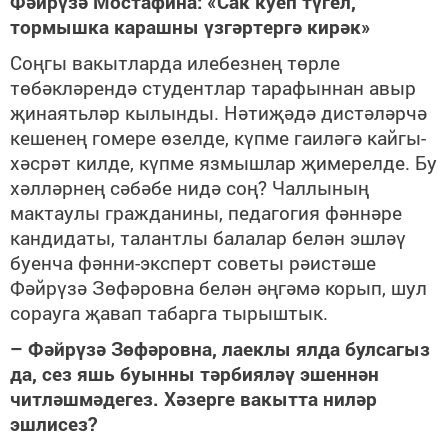
Фәйрүзә Мостафина: «Сак куеп түгел,
тормышка карашны үзгәртергә кирәк»
Соңгы вакытларда илебезнең төрле
төбәкләрендә студентлар тарафыннан авыр
җинаятьләр кылынды. Нәтиҗәдә дистәләрчә
кешенең гомере өзелде, күпме гаиләгә кайгы-
хәсрәт килде, күпме язмышлар җимерелде. Бу
хәлләрнең сәбәбе нидә соң? Чаллының
мактаулы гражданины, педагогия фәннәре
кандидаты, талантлы балалар белән эшләү
буенча фәнни-эксперт советы рәистәше
Фәйрүзә Зөфәровна белән әңгәмә корып, шул
сорауга җавап табарга тырыштык.
– Фәйрүзә Зөфәровна, лаеклы ялда булсагыз
да, сез яшь буынны тәрбияләү эшеннән
читләшмәдегез. Хәзерге вакытта ниләр
эшлисез?