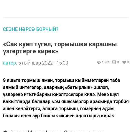
СЕЗНЕ НӘРСӘ БОРЧЫЙ?
«Сак куеп түгел, тормышка карашны
үзгәртергә кирәк»
автор,
5 гыйнвар 2022 - 15:00
1082
0
0
9 яшьтә тормыш ямен, тормыш кыйммәтләрен таба
алмый интегәләр, аларның «батырлык» эшләп,
үзләренә игътибарны юнәлтәселәре килә. Менә шул
вакытларда балалар һәм яшүсмерләр арасында тәрбия
эшен көчәйтергә, аларга тормыш, гомернең адәм
баласы өчен зур байлык икәнен аңлатырга кирәк.