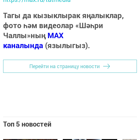
Тагы да кызыклырак яңалыклар,
фото һәм видеолар «Шәһри
Чаллы»ның
MAX
каналында
(язылыгыз).
Перейти на страницу новости
Топ 5 новостей