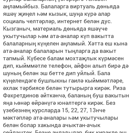
аңламыйбыз. Балаларга виртуаль дөньяда
яшәү җиңел һәм кызык, шуңа күрә алар
социаль челтәрләр, интернет белән дус.
Кызганыч, материаль дөньяда яшәүче
укытучылар һәм ата-аналар күп вакытта
балаларның күңелен аңламый. Хәтта еш кына
ата-аналар балаларын тыңларга да вакыт
тапмый. Күбесе балам мохтаҗлык күрмәсен
дип, кыйммәтле телефон, айфон алып бирә дә
шуның белән эш бетте дип уйлый. Бала
күңелендәге бушлыкны гаилә кыйммәтләре,
әхлак тәрбиясе белән тутырырга кирәк. Риза
Фәхретдинов әйткәнчә, баланың буш вакытын
яңа һөнәр өйрәнүгә юнәлтергә кирәк. Без
үзебезнең курсларда 15, 22, 27, 13нче
мәктәпләр ата-аналары һәм укытучылары
белән болар хакында ачыктан-ачык
сөйләштек. Безне аңладылар, бик кирәкле эш