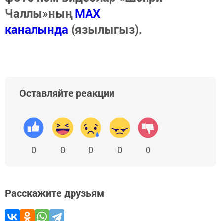
Чаллы»ның
MAX
каналында
(язылыгыз).
Оставляйте реакции
0
0
0
0
0
Расскажите друзьям