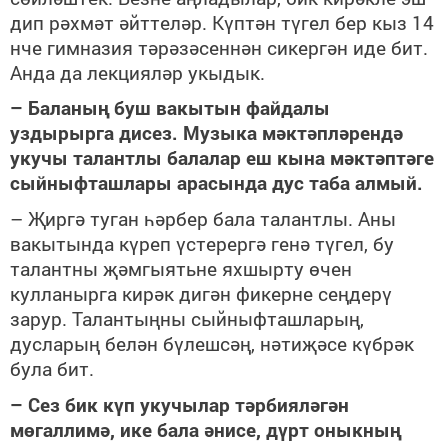
дип рәхмәт әйттеләр. Күптән түгел бер кыз 14
нче гимназия тәрәзәсеннән сикергән иде бит.
Анда да лекцияләр укыдык.
– Баланың буш вакытын файдалы
уздырырга дисез. Музыка мәктәпләрендә
укучы талантлы балалар еш кына мәктәптәге
сыйныфташлары арасында дус таба алмый.
– Җиргә туган һәрбер бала талантлы. Аны
вакытында күреп үстерергә генә түгел, бу
талантны җәмгыятьне яхшырту өчен
кулланырга кирәк дигән фикерне сеңдерү
зарур. Талантыңны сыйныфташларың,
дусларың белән бүлешсәң, нәтиҗәсе күбрәк
була бит.
– Сез бик күп укучылар тәрбияләгән
мөгаллимә, ике бала әнисе, дүрт оныкның