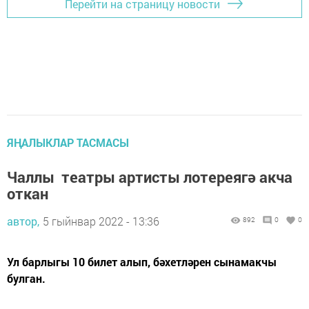
Перейти на страницу новости
ЯҢАЛЫКЛАР ТАСМАСЫ
Чаллы театры артисты лотереягә акча
откан
автор,
5 гыйнвар 2022 - 13:36
892
0
0
Ул барлыгы 10 билет алып, бәхетләрен сынамакчы
булган.