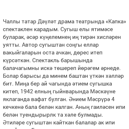
Чаллы татар Дәүләт драма театрында «Капка»
спектаклен карадым. Сугыш елы ятимәсе
буларак, әсәр күңелемнең иң тирән хисләрен
уятты. Автор сугыштан соңгы еллар
вакыйгаларын оста ачкан, дөрес итеп
күрсәткән. Спектакль барышында
балачагымны искә төшереп йөрәгем әрнеде.
Болар барысы да минем баштан үткән хәлләр
бит. Миңа бер ай чагында әтием сугышка
китеп, 1942 елның гыйнварында Мәскәүне
яклаганда вафат булган. Әнием Мәсрүрә 4
кечкенә бала белән калган. Аның гаиләсен ипи
белән туендырырлк та хәле булмады.
Әтиләре сугыштан кайткан балалар ак ипи