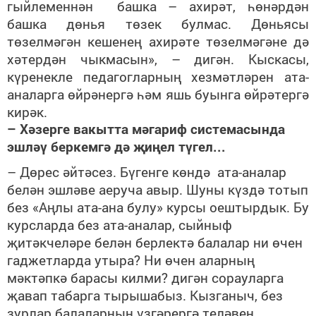
гыйлеменнән башка – ахирәт, һөнәрдән
башка дөнья төзек булмас. Дөньясы
төзелмәгән кешенең ахирәте төзелмәгәне дә
хәтердән чыкмасын», – дигән. Кыскасы,
күренекле педагогларның хезмәтләрен ата-
аналарга өйрәнергә һәм яшь буынга өйрәтергә
кирәк.
– Хәзерге вакытта мәгариф системасында
эшләү беркемгә дә җиңел түгел...
– Дөрес әйтәсез. Бүгенге көндә ата-аналар
белән эшләве аеруча авыр. Шуны күздә тотып
без «Аңлы ата-ана булу» курсы оештырдык. Бу
курсларда без ата-аналар, сыйныф
җитәкчеләре белән берлектә балалар ни өчен
гаджетларда утыра? Ни өчен аларның
мәктәпкә барасы килми? дигән сорауларга
җавап табарга тырышабыз. Кызганыч, без
зурлар балаларның үзгәрергә теләвен