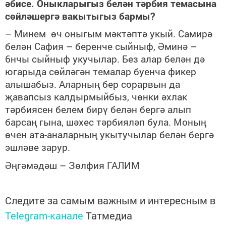
әбисе. Оныкларыгыз белән тәрбия темасына
сөйләшергә вакытыгыз бармы?
– Минем өч оныгым мәктәптә укый. Самирә
белән Сафия – беренче сыйныф, Әминә –
6нчы сыйныф укучылар. Без алар белән дә
югарыда сөйләгән темалар буенча фикер
алышабыз. Аларның бер сорарвын да
җавапсыз калдырмыйбыз, чөнки әхлак
тәрбиясен белем бирү белән бергә алып
барсаң гына, шәхес тәрбияләп була. Моның
өчен ата-аналарның укытучылар белән бергә
эшләве зарур.
Әңгәмәдәш – Зөлфия ГАЛИМ
Следите за самым важным и интересным в
Telegram-канале
Татмедиа