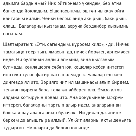
адымга бардыңмы? Ник әйткәнемә үкендем, бер атна
балконда йокладым. Ышанасыңмы, эштән чыккач өйгә
кайтасым килми. Чөнки беләм: анда акырыш, бакырыш,
елаш... Балаларны кызганам, аеруча бердәнбер кызымны
сагынам.
Шалтыратып: «Әти, сагындым, күрәсем килә», - ди. Ничек
тамагыңа төер тыгылмасын да, ничек йөрәгең әрнемәсен
инде. Ни булганын аңлый алмыйм, зина кылганым
булмады, көнләшергә сәбәп юк, кешеләр кебек интегеп
ипотека түләп фатир сатып алмадык. Балалар ел саен
диңгездә ял итә, Зәриягә чит ил машинасы алып бирдем,
теләгән җиренә бара, теләгән әйберен ала. Әмма ул үз
алдына котыруын дәвам итә. Ана хокукыннан мәхрүм
иттереп, балаларны тартып алыр идем, аналарыннан
башка яшәү аларга авыр булачак. Ни дисәң дә, әнине
беркем дә алыштыра алмый. Ул бит аларны якты дөньяга
тудырган. Нишләргә дә белгән юк инде...