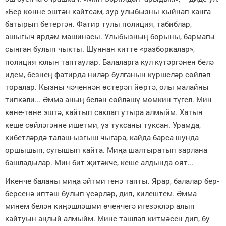
«Бер көнне эштән кайтсам, зур улыбызны кыйнап канга
батырып бетергән. Фатир тулы полиция, табиблар,
ашыгыч ярдәм машинасы. Улыбызның борыны, бармагы
сынган булып чыкты. Шуннан китте «разборкалар»,
полиция юлын таптаулар. Балаларга кул күтәргәнен белә
идем, безнең фатирда ниләр булганын күршеләр сөйләп
торалар. Кызны чәченнән өстерәп йөртә, олы малайны
типкәли... Әмма аның белән сөйләшү мөмкин түгел. Мин
көне-төне эштә, кайтып саклап утыра алмыйм. Хатын
кеше сөйләгәнне ишетми, үз туксаны туксан. Урамда,
кибетләрдә талаш-ызгыш чыгара, кайда барса шунда
оршышып, сугышып кайта. Миңа шалтыратып зарлана
башладылар. Мин бит җитәкче, кеше алдында оят...
Икенче баланы миңа әйтми генә тапты. Ярар, балалар бер-
берсенә иптәш булып үсәрләр, дип, килештем. Әмма
минем белән киңәшләшми өченчегә игезәкләр алып
кайтуын аңлый алмыйм. Мине ташлап китмәсен дип, бу