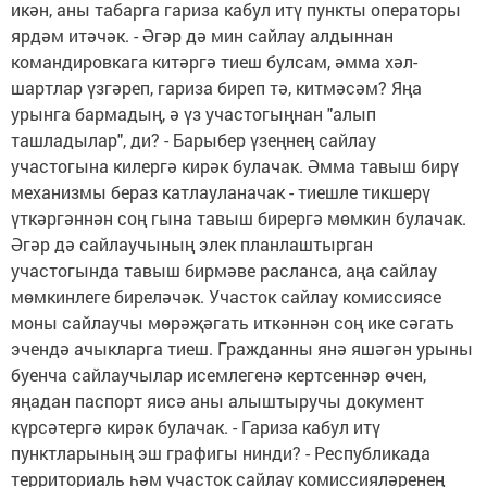
икән, аны табарга гариза кабул итү пункты операторы
ярдәм итәчәк. - Әгәр дә мин сайлау алдыннан
командировкага китәргә тиеш булсам, әмма хәл-
шартлар үзгәреп, гариза биреп тә, китмә­сәм? Яңа
урынга бармадың, ә үз участо­гыңнан "алып
ташладылар", ди? - Барыбер үзеңнең сайлау
участогына килергә кирәк булачак. Әмма тавыш бирү
механизмы бераз катлауланачак - тиешле тикшерү
үткәргәннән соң гына тавыш бирергә мөмкин булачак.
Әгәр дә сайлаучының элек планлаштырган
участогында тавыш бирмәве расланса, аңа сайлау
мөмкинлеге биреләчәк. Участок сайлау комиссиясе
моны сайлаучы мөрәҗәгать иткән­нән соң ике сәгать
эчендә ачыкларга тиеш. Гражданны янә яшәгән урыны
буенча сайлаучылар исемлегенә кертсеннәр өчен,
яңадан паспорт яисә аны алыштыручы документ
күрсәтергә кирәк булачак. - Гариза кабул итү
пунктларының эш графигы нинди? - Республикада
территориаль һәм участок сайлау комиссияләренең