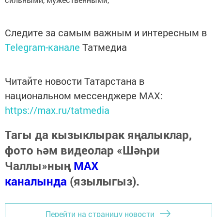
Следите за самым важным и интересным в
Telegram-канале
Татмедиа
Читайте новости Татарстана в
национальном мессенджере MАХ:
https://max.ru/tatmedia
Тагы да кызыклырак яңалыклар,
фото һәм видеолар «Шәһри
Чаллы»ның
MAX
каналында
(язылыгыз).
Перейти на страницу новости