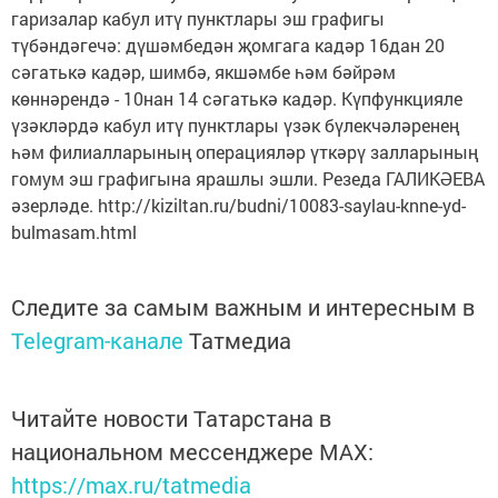
гаризалар кабул итү пунктлары эш графигы
түбәндәгечә: дүшәмбедән җомгага кадәр 16дан 20
сәгатькә кадәр, шимбә, якшәмбе һәм бәйрәм
көннәрендә - 10нан 14 сәгатькә кадәр. Күпфункцияле
үзәкләрдә кабул итү пункт­лары үзәк бүлекчәләренең
һәм филиалла­рының операцияләр үткәрү залларының
гомум эш графигына ярашлы эшли. Резеда ГАЛИКӘЕВА
әзерләде. http://kiziltan.ru/budni/10083-saylau-knne-yd-
bulmasam.html
Следите за самым важным и интересным в
Telegram-канале
Татмедиа
Читайте новости Татарстана в
национальном мессенджере MАХ:
https://max.ru/tatmedia