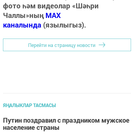
фото һәм видеолар «Шәһри
Чаллы»ның
MAX
каналында
(язылыгыз).
Перейти на страницу новости
ЯҢАЛЫКЛАР ТАСМАСЫ
Путин поздравил с праздником мужское
население страны