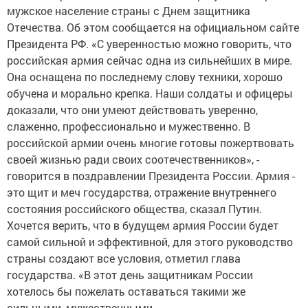
мужское население страны с Днем защитника
Отечества. Об этом сообщается на официальном сайте
Президента РФ. «С уверенностью можно говорить, что
российская армия сейчас одна из сильнейших в мире.
Она оснащена по последнему слову техники, хорошо
обучена и морально крепка. Наши солдаты и офицеры
доказали, что они умеют действовать уверенно,
слаженно, профессионально и мужественно. В
российской армии очень многие готовы пожертвовать
своей жизнью ради своих соотечественников», -
говорится в поздравлении Президента России. Армия -
это щит и меч государства, отражение внутреннего
состояния российского общества, сказал Путин.
Хочется верить, что в будущем армия России будет
самой сильной и эффективной, для этого руководство
страны создают все условия, отметил глава
государства. «В этот день защитникам России
хотелось бы пожелать оставаться такими же
сильными, мужественными,