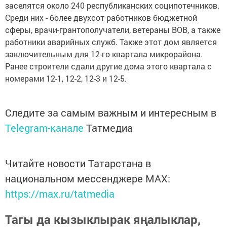
заселятся около 240 республиканских соципотечников.
Среди них - более двухсот работников бюджетной
сферы, врачи-грантополучатели, ветераны ВОВ, а также
работники аварийных служб. Также этот дом является
заключительным для 12-го квартала микрорайона.
Ранее строители сдали другие дома этого квартала с
номерами 12-1, 12-2, 12-3 и 12-5.
Следите за самым важным и интересным в
Telegram-канале
Татмедиа
Читайте новости Татарстана в
национальном мессенджере MАХ:
https://max.ru/tatmedia
Тагы да кызыклырак яңалыклар,