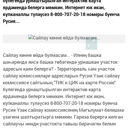
бүлегендә урнаштырылган интерактив карта
ярдәмендә белергә мөмкин. Интернет юк икән,
күпканаллы түләүсез 8-800-707-20-18 номеры буенча
Русия...
Сайлау көнне өйдә булмасам... - Илнең башка
шәһәрендә яисә башка төбәгендә урнашкан участок
адресын каян белергә? - Территориаль һәм участок
сайлау комиссияләре адресларын Русия Үзәк сайлау
комиссиясе сайтының "ТИК и ЦИК на карте России"
бүлегендә урнаштырылган интерактив карта
ярдәмендә белергә мөмкин. Интернет юк икән,
күпканаллы түләүсез 8-800-707-20-18 номеры буенча
Русия Үзәк сайлау комиссия­сенең Мәгълүмат-белешмә
үзәгенә шалтыратырга мөмкин. Гариза бирергә килгән
сайлаучы нинди участокта тавыш бирәчәген белми