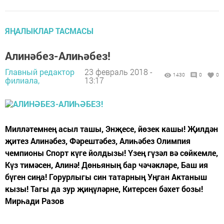
ЯҢАЛЫКЛАР ТАСМАСЫ
Алинәбез-Алиһәбез!
Главный редактор
23 февраль 2018 -
1430
0
0
филиала,
13:17
Милләтемнең асыл ташы, Энҗесе, йөзек кашы! Җилдән
җитез Алинәбез, Фәрештәбез, Алиһәбез Олимпия
чемпионы Спорт күге йолдызы! Үзең гүзәл вә сөйкемле,
Күз тимәсен, Алинә! Дөньяның бар чәчәкләре, Баш ия
бүген сиңа! Горурлыгы син татарның Уңган Актаныш
кызы! Тагы да зур җиңүләрне, Китерсен бәхет бозы!
Мирһади Разов