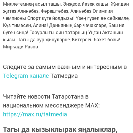
Милләтемнең асыл ташы, Энҗесе, йөзек кашы! Җилдән
җитез Алинәбез, Фәрештәбез, Алиһәбез Олимпия
чемпионы Спорт күге йолдызы! Үзең гүзәл вә сөйкемле,
Күз тимәсен, Алинә! Дөньяның бар чәчәкләре, Баш ия
бүген сиңа! Горурлыгы син татарның Уңган Актаныш
кызы! Тагы да зур җиңүләрне, Китерсен бәхет бозы!
Мирһади Разов
Следите за самым важным и интересным в
Telegram-канале
Татмедиа
Читайте новости Татарстана в
национальном мессенджере MАХ:
https://max.ru/tatmedia
Тагы да кызыклырак яңалыклар,