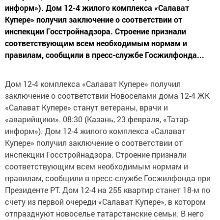
информ»). Дом 12-4 жилого комплекса «Салават
Купере» получил заключение о соответствии от
инспекции Госстройнадзора. Строение признали
соответствующим всем необходимым нормам и
правилам, сообщили в пресс-службе Госжилфонда...
Дом 12-4 комплекса «Салават Купере» получил
заключение о соответствии Новоселами дома 12-4 ЖК
«Салават Купере» станут ветераны, врачи и
«аварийщики». 08:30 (Казань, 23 февраля, «Татар-
информ»). Дом 12-4 жилого комплекса «Салават
Купере» получил заключение о соответствии от
инспекции Госстройнадзора. Строение признали
соответствующим всем необходимым нормам и
правилам, сообщили в пресс-службе Госжилфонда при
Президенте РТ. Дом 12-4 на 255 квартир станет 18-м по
счету из первой очереди «Салават Купере», в котором
отпразднуют новоселье татарстанские семьи. В него