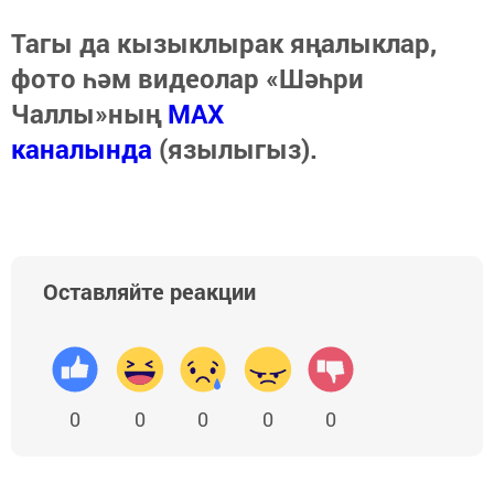
Тагы да кызыклырак яңалыклар,
фото һәм видеолар «Шәһри
Чаллы»ның
MAX
каналында
(язылыгыз).
Оставляйте реакции
0
0
0
0
0