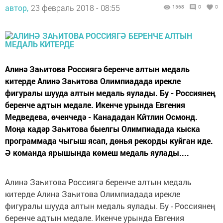
автор,
23 февраль 2018 - 08:55
1568
0
0
Алинә Заһитова Россиягә беренче алтын медаль
китерде Алинә Заһитова Олимпиадада ирекле
фигуралы шууда алтын медаль яулады. Бу - Россиянең
беренче адтын медале. Икенче урында Евгения
Медведева, өченчедә - Канададан Кйтлин Осмонд.
Моңа кадәр Заһитова быелгы Олимпиадада кыска
программада чыгыш ясап, дөнья рекорды куйган иде.
Ә команда ярышында көмеш медаль яулады....
Алинә Заһитова Россиягә беренче алтын медаль
китерде Алинә Заһитова Олимпиадада ирекле
фигуралы шууда алтын медаль яулады. Бу - Россиянең
беренче адтын медале. Икенче урында Евгения