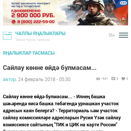
ЧАЛЛЫ ЯҢАЛЫКЛАРЫ
16+
"Шәһри Чаллы" газетасы
ЯҢАЛЫКЛАР ТАСМАСЫ
Сайлау көнне өйдә булмасам...
автор,
24 февраль 2018 - 05:30
1641
0
0
Сайлау көнне өйдә булмасам... - Илнең башка
шәһәрендә яисә башка төбәгендә урнашкан участок
адресын каян белергә? - Территориаль һәм участок
сайлау комиссияләре адресларын Русия Үзәк сайлау
комиссиясе сайтының "ТИК и ЦИК на карте России"