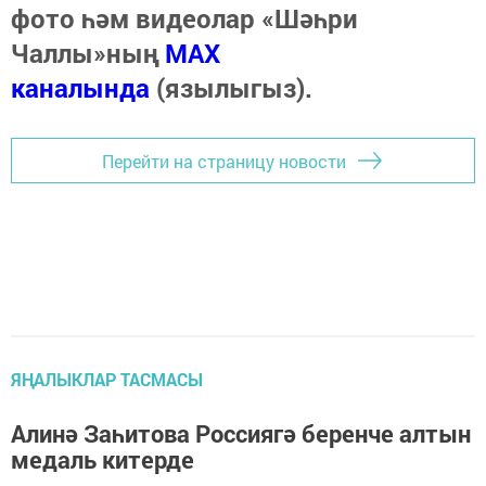
фото һәм видеолар «Шәһри
Чаллы»ның
MAX
каналында
(язылыгыз).
Перейти на страницу новости
ЯҢАЛЫКЛАР ТАСМАСЫ
Алинә Заһитова Россиягә беренче алтын
медаль китерде