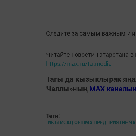
Следите за самым важным и 
Читайте новости Татарстана 
https://max.ru/tatmedia
Тагы да кызыклырак яңа
Чаллы»ның
MAX каналы
Теги:
ИКЪТИСАД ОЕШМА ПРЕДПРИЯТИЕ Ч