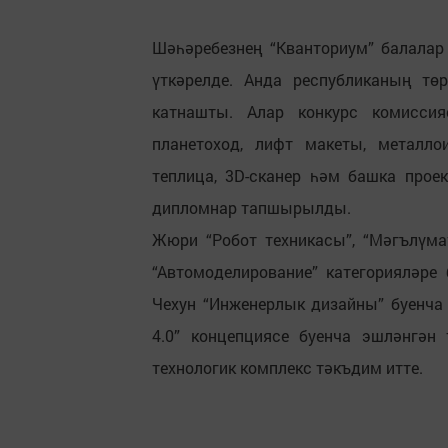
Шәһәребезнең “Кванториум” балалар
үткәрелде. Анда республиканың тө
катнашты. Алар конкурс комиссияс
планетоход, лифт макеты, металло
теплица, 3D-сканер һәм башка про
дипломнар тапшырылды.
Жюри “Робот техникасы”, “Мәгълүмат
“Автомоделирование” категорияләре
Чехун “Инженерлык дизайны” буенча
4.0” концепциясе буенча эшләнгән
технологик комплекс тәкъдим итте.