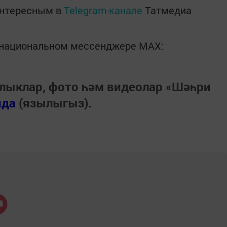
интересным в
Telegram-канале
Татмедиа
в национальном мессенджере MАХ:
лыклар, фото һәм видеолар «Шәһри
нда
(язылыгыз).