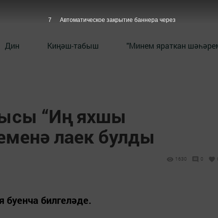
6
Автоматическое закрытие баннера через
Дин
Киңәш-табыш
"Минем яраткан шәһәрем
чысы “Иң яхшы
семенә лаек булды
1630
0
 буенча билгеләде.