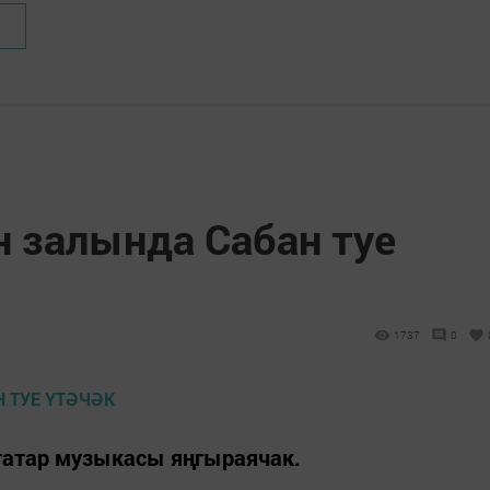
 залында Сабан туе
1737
0
 татар музыкасы яңгыраячак.