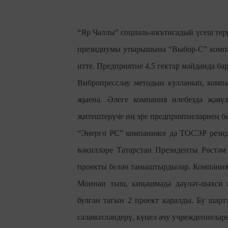
“Яр Чаллы” социаль-икътисадый үсеш тер
президиумы утырышына “Выбор-С” компа
итте. Предприятие 4,5 гектар мәйданда ба
Вибропресслау методын кулланып, компа
җыена. Әлеге компания илебездә җәяү
җитештерүче иң эре предприятиеләрнең бе
“Энерго РС” компаниясе дә ТОСЭР резид
вәкилләре Татарстан Президенты Рөстә
проекты белән таныштырдылар. Компания 
Моннан тыш, киңәшмәдә дәүләт-шәхси
булган тагын 2 проект каралды. Бу шарт
сәламәтләндерү, күңел ачу учреждениеләре