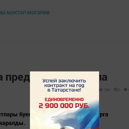
УЧЫ МӘКТӘП МӘГАРИФ
а предприятие ачыла
1683
0
артлары буенча тормышка ашырылырга
 каралды.