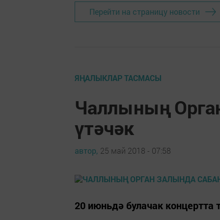
Перейти на страницу новости
ЯҢАЛЫКЛАР ТАСМАСЫ
Чаллының Орган
үтәчәк
автор,
25 май 2018 - 07:58
20 июньдә булачак концертта