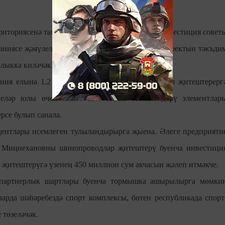
риториясенә тагын ике резидент киләчәк. ТР Инвестиция совет
ниясе җәяүлеләр юлы өчен плитә җитештерү проектын тәкъди
рлыкка киләчәк.
ния елына 1,2 миллион квадрат метр продукция җитештерерг
леләр юлы өчен плитә һәм башка төзекләндерү элементлар
рсе булып санала.
ентлары исемлеген тулыландырырга җыена. Әлеге предприяти
м Миңнехановны шинопроводлар җитештерү буенча инвестици
җитештерүгә үзенең 450 миллион сум акчасын җәлеп итмәкче.
 партнерлык шартлары буенча тормышка ашырылырга мөмки
ларда шәһәребездә спорт комплексы, бөтен республикада спорт
 төзеләчәк.