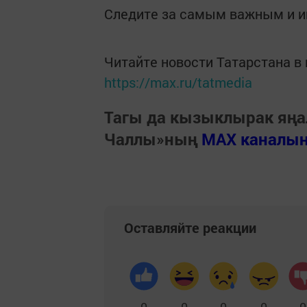
Следите за самым важным и 
Читайте новости Татарстана 
https://max.ru/tatmedia
Тагы да кызыклырак яңа
Чаллы»ның
MAX каналы
Оставляйте реакции
0
0
0
0
0