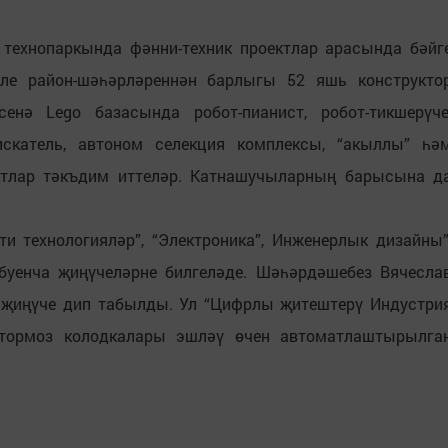
 технопаркында фәнни-техник проектлар арасында бәйг
рле район-шәһәрләреннән барлыгы 52 яшь конструкто
енә Lego базасында робот-пианист, робот-тикшерүче
искатель, автоном селекция комплексы, “акыллы” һә
ектлар тәкъдим иттеләр. Катнашучыларның барысына д
и технологияләр”, “Электроника”, Инженерлык дизайны”
 буенча җиңүчеләрне билгеләде. Шәһәрдәшебез Вячесла
 җиңүче дип табылды. Ул “Цифрлы җитештерү Индустри
 тормоз колодкалары эшләү өчен автоматлаштырылга