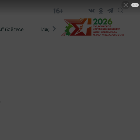
16+
" бәйгесе
Иҗат
Реклама
Онлайн язы
0