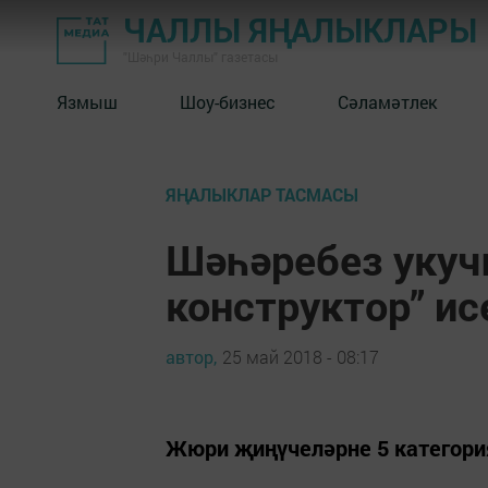
ЧАЛЛЫ ЯҢАЛЫКЛАРЫ
"Шәһри Чаллы" газетасы
Язмыш
Шоу-бизнес
Сәламәтлек
ЯҢАЛЫКЛАР ТАСМАСЫ
Шәһәребез уку
конструктор” и
автор,
25 май 2018 - 08:17
Жюри җиңүчеләрне 5 категория