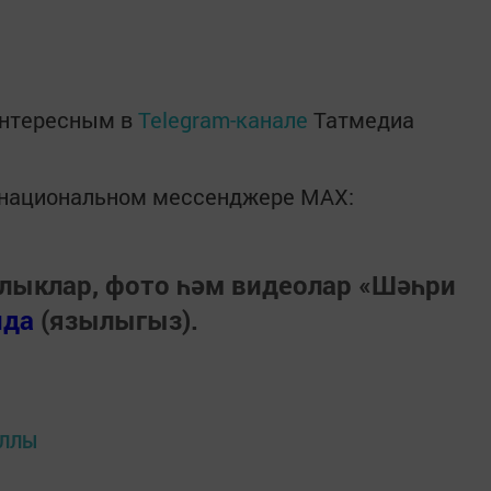
интересным в
Telegram-канале
Татмедиа
в национальном мессенджере MАХ:
лыклар, фото һәм видеолар «Шәһри
нда
(язылыгыз).
АЛЛЫ