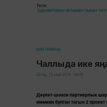
Теги:
БДИ ИМТИХАН ЭКЗАМЕН СЫНАУ УК
КӨН ТЕМАСЫ
Чаллыда ике яң
автор,
25 май 2018 - 08:09
Дәүләт-шәхси партнерлык ш
мөмкин булган тагын 2 проект