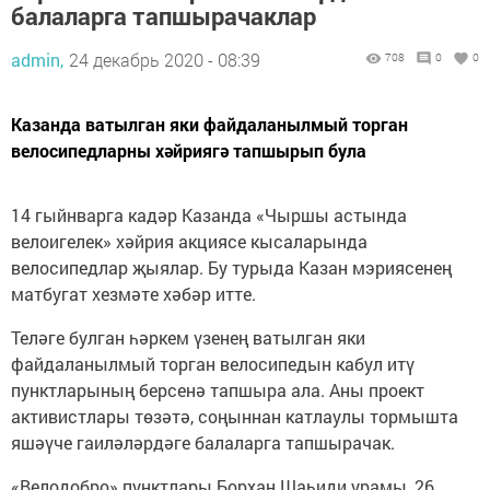
балаларга тапшырачаклар
admin,
24 декабрь 2020 - 08:39
708
0
0
Казанда ватылган яки файдаланылмый торган
велосипедларны хәйриягә тапшырып була
14 гыйнварга кадәр Казанда «Чыршы астында
велоигелек» хәйрия акциясе кысаларында
велосипедлар җыялар. Бу турыда Казан мэриясенең
матбугат хезмәте хәбәр итте.
Теләге булган һәркем үзенең ватылган яки
файдаланылмый торган велосипедын кабул итү
пунктларының берсенә тапшыра ала. Аны проект
активистлары төзәтә, соңыннан катлаулы тормышта
яшәүче гаиләләрдәге балаларга тапшырачак.
«Велодобро» пунктлары Борхан Шаһиди урамы, 26