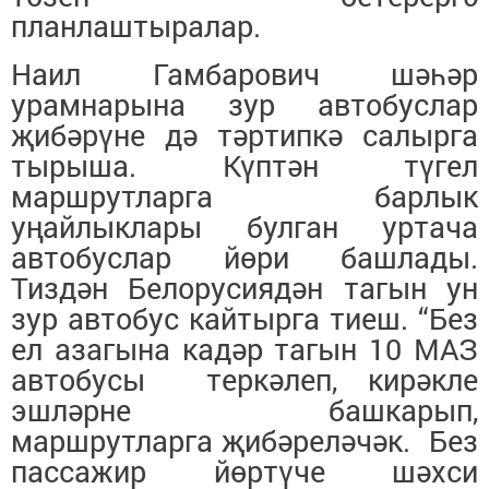
планлаштыралар.
Наил Гамбарович шәһәр
урамнарына зур автобуслар
җибәрүне дә тәртипкә салырга
тырыша. Күптән түгел
маршрутларга барлык
уңайлыклары булган уртача
автобуслар йөри башлады.
Тиздән Белорусиядән тагын ун
зур автобус кайтырга тиеш. “Без
ел азагына кадәр тагын 10 МАЗ
автобусы теркәлеп, кирәкле
эшләрне башкарып,
маршрутларга җибәреләчәк. Без
пассажир йөртүче шәхси