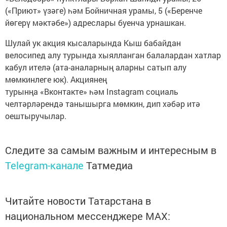
(«Приют» үзәге) һәм Бойничная урамы, 5 («Беренче
йөгерү мәктәбе») адреслары буенча урнашкан.
Шулай ук акция кысаларында Кыш бабайдан
велосипед алу турында хыялланган балалардан хатлар
кабул ителә (ата-аналарның аларны сатып алу
мөмкинлеге юк). Акциянең
турынңа «Вконтакте» һәм Instagram социаль
челтәрләрендә танышырга мөмкин, дип хәбәр итә
оештыручылар.
Следите за самым важным и интересным в
Telegram-канале
Татмедиа
Читайте новости Татарстана в
национальном мессенджере MАХ: