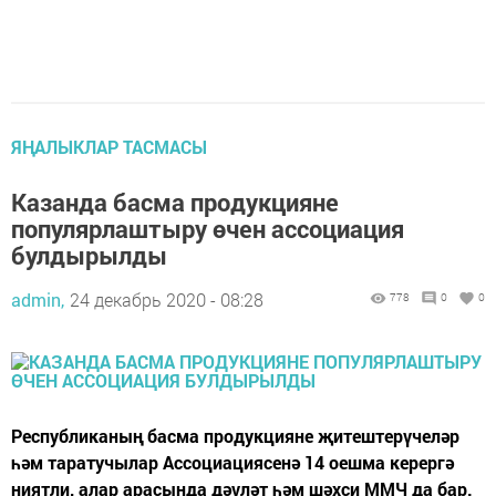
ЯҢАЛЫКЛАР ТАСМАСЫ
Казанда басма продукцияне
популярлаштыру өчен ассоциация
булдырылды
admin,
24 декабрь 2020 - 08:28
778
0
0
Республиканың басма продукцияне җитештерүчеләр
һәм таратучылар Ассоциациясенә 14 оешма керергә
ниятли, алар арасында дәүләт һәм шәхси ММЧ да бар.