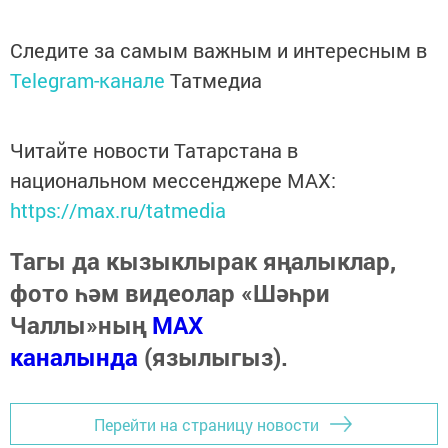
Следите за самым важным и интересным в
Telegram-канале
Татмедиа
Читайте новости Татарстана в
национальном мессенджере MАХ:
https://max.ru/tatmedia
Тагы да кызыклырак яңалыклар,
фото һәм видеолар «Шәһри
Чаллы»ның
MAX
каналында
(язылыгыз).
Перейти на страницу новости