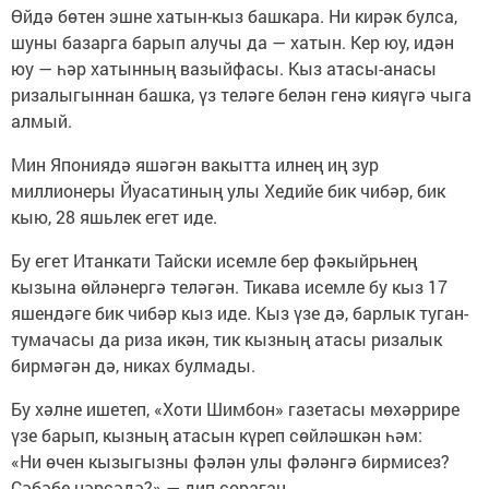
Өйдә бөтен эшне хатын-кыз башкара. Ни кирәк булса,
шуны базарга барып алучы да — хатын. Кер юу, идән
юу — һәр хатынның вазыйфасы. Кыз атасы-анасы
ризалыгыннан башка, үз теләге белән генә кияүгә чыга
алмый.
Мин Япониядә яшәгән вакытта илнең иң зур
миллионеры Йуасатиның улы Хедийе бик чибәр, бик
кыю, 28 яшьлек егет иде.
Бу егет Итанкати Тайски исемле бер фәкыйрьнең
кызына өйләнергә теләгән. Тикава исемле бу кыз 17
яшендәге бик чибәр кыз иде. Кыз үзе дә, барлык туган-
тумачасы да риза икән, тик кызның атасы ризалык
бирмәгән дә, никах булмады.
Бу хәлне ишетеп, «Хоти Шимбон» газетасы мөхәррире
үзе барып, кызның атасын күреп сөйләшкән һәм:
«Ни өчен кызыгызны фәлән улы фәләнгә бирмисез?
Сәбәбе нәрсәдә?» — дип сораган.