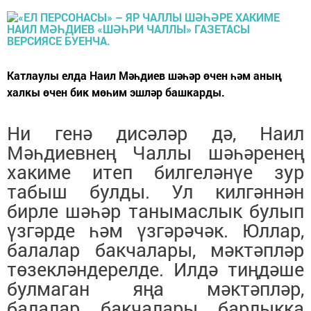
Катлаулы елда Наил Мәһдиев шәһәр өчен һәм аның
халкы өчен бик мөһим эшләр башкарды.
Ни генә дисәләр дә, Наил
Мәһдиевнең Чаллы шәһәренең
хакиме итеп билгеләнүе зур
табыш булды. Ул килгәннән
бирле шәһәр танымаслык булып
үзгәрде һәм үзгәрәчәк. Юллар,
балалар бакчалары, мәктәпләр
төзекләндерелде. Илдә тиңдәше
булмаган яңа мәктәпләр,
балалар бакчалары барлыкка