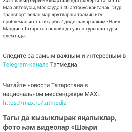
2021 елның беренче кварталында шәһәргә тагын 10
Маз автобусы, Мәскәүдән 40 автобус кайтачак. "Зур
транспорт белән маршрутларны тәэмин итү
проблемасын хәл итәрбез" диде шәһәр хакиме Наил
Мәһдиев Татарстан онлайн да узган турыдан-туры
элемтәдә.
Следите за самым важным и интересным в
Telegram-канале
Татмедиа
Читайте новости Татарстана в
национальном мессенджере MАХ:
https://max.ru/tatmedia
Тагы да кызыклырак яңалыклар,
фото һәм видеолар «Шәһри