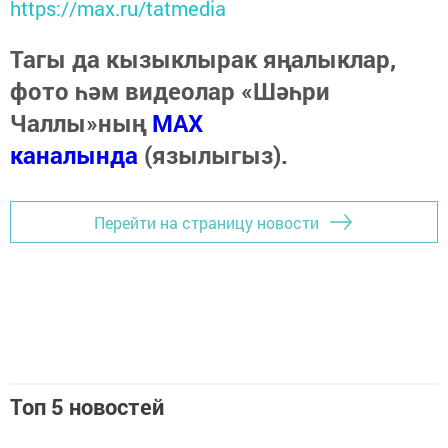
https://max.ru/tatmedia
Тагы да кызыклырак яңалыклар,
фото һәм видеолар «Шәһри
Чаллы»ның
MAX
каналында
(язылыгыз).
Перейти на страницу новости
Топ 5 новостей