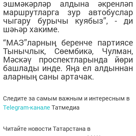
эшмәкәрләр алдына әкренләп
маршрутларга зур автобуслар
чыгару бурычы куябыз”, - ди
шәһәр хакиме.
“МАЗ”ларның беренче партиясе
Тынычлык, Сөембикә, Чулман,
Мәскәү проспектларында йөри
башлады инде. Яңа ел алдыннан
аларның саны артачак.
Следите за самым важным и интересным в
Telegram-канале
Татмедиа
Читайте новости Татарстана в