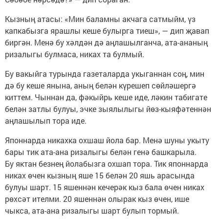
Кызның атасы: «Мин баламны акчага сатмыйм, үз
капкабызга ярашлы кеше булырга тиеш», — дип җавап
биргән. Менә бу хәлдән дә аңлашылганча, ата-ананың
ризалыгы булмаса, никах та булмый.
Бу вакыйга турында газеталарда укыганнан соң, мин
дә бу кеше янына, аның белән күрешеп сөйләшергә
киттем. Чыннан да, фәкыйрь кеше иде, ләкин табигате
белән затлы булуы, эчке зыялылыгы йөз-кыяфәтеннән
аңлашылып тора иде.
Японнарда никахка охшаш йола бар. Менә шуны укыту
бары тик ата-ана ризалыгы белән генә башкарыла.
Бу яктан безнең йолабызга охшап тора. Тик японнарда
никах өчен кызның яше 15 белән 20 яшь арасында
булуы шарт. 15 яшеннән кечерәк кыз бала өчен никах
рөхсәт ителми. 20 яшеннән олырак кыз өчен, ише
чыкса, ата-ана ризалыгы шарт булып тормый.