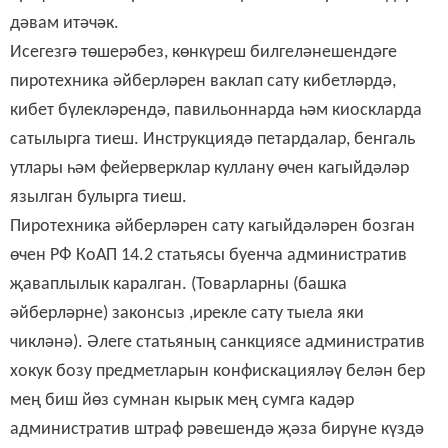
дәвам итәчәк.
Исегезгә төшерәбез, көнкүреш билгеләнешендәге
пиротехника әйберләрен ваклап сату кибетләрдә,
кибет бүлекләрендә
,
павильоннарда һәм киоскларда
сатылырга тиеш. Инструкциядә петардалар, бенгаль
утлары һәм фейерверклар куллану өчен кагыйдәләр
язылган булырга тиеш.
Пиротехника әйберләрен сату кагыйдәләрен бозган
өчен РФ КоАП 14.2 статьясы буенча административ
җаваплылык каралган. (Товарларны (башка
әйберләрне) законсыз
,
ирекле сату тыела яки
чикләнә). Әлеге статьяның санкциясе административ
хокук бозу предметларын конфискацияләү белән бер
мең биш йөз сумнан кырык мең сумга кадәр
административ штраф рәвешендә җәза бирүне күздә