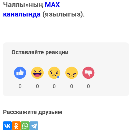
Чаллы»ның
MAX
каналында
(язылыгыз).
Оставляйте реакции
0
0
0
0
0
Расскажите друзьям