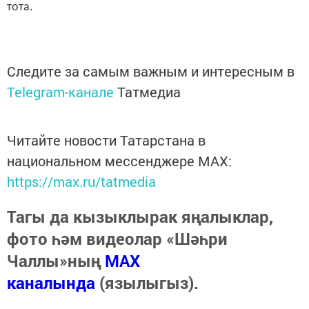
тота.
Следите за самым важным и интересным в
Telegram-канале
Татмедиа
Читайте новости Татарстана в
национальном мессенджере MАХ:
https://max.ru/tatmedia
Тагы да кызыклырак яңалыклар,
фото һәм видеолар «Шәһри
Чаллы»ның
MAX
каналында
(язылыгыз).