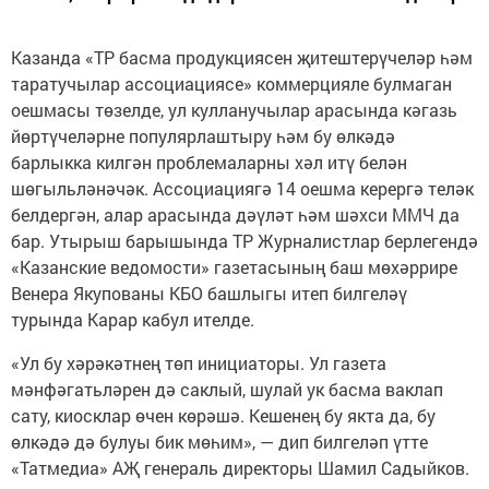
Казанда «ТР басма продукциясен җитештерүчеләр һәм
таратучылар ассоциациясе» коммерцияле булмаган
оешмасы төзелде, ул кулланучылар арасында кәгазь
йөртүчеләрне популярлаштыру һәм бу өлкәдә
барлыкка килгән проблемаларны хәл итү белән
шөгыльләнәчәк. Ассоциациягә 14 оешма керергә теләк
белдергән, алар арасында дәүләт һәм шәхси ММЧ да
бар. Утырыш барышында ТР Журналистлар берлегендә
«Казанские ведомости» газетасының баш мөхәррире
Венера Якупованы КБО башлыгы итеп билгеләү
турында Карар кабул ителде.
«Ул бу хәрәкәтнең төп инициаторы. Ул газета
мәнфәгатьләрен дә саклый, шулай ук басма ваклап
сату, киосклар өчен көрәшә. Кешенең бу якта да, бу
өлкәдә дә булуы бик мөһим», — дип билгеләп үтте
«Татмедиа» АҖ генераль директоры Шамил Садыйков.