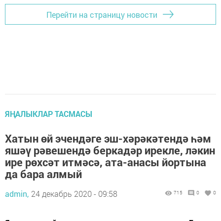
Перейти на страницу новости
ЯҢАЛЫКЛАР ТАСМАСЫ
Хатын өй эчендәге эш-хәрәкәтендә һәм
яшәү рәвешендә беркадәр ирекле, ләкин
ире рөхсәт итмәсә, ата-анасы йортына
да бара алмый
admin,
24 декабрь 2020 - 09:58
715
0
0