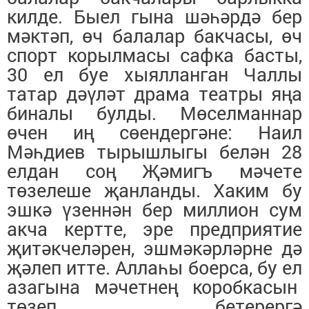
килде. Быел гына шәһәрдә бер
мәктәп, өч балалар бакчасы, өч
спорт корылмасы сафка басты,
30 ел буе хыялланган Чаллы
татар дәүләт драма театры яңа
биналы булды. Мөселманнар
өчен иң сөендергәне: Наил
Мәһдиев тырышлыгы белән 28
елдан соң Җәмигъ мәчете
төзелеше җанланды. Хаким бу
эшкә үзеннән бер миллион сум
акча кертте, эре предприятие
җитәкчеләрен, эшмәкәрләрне дә
җәлеп итте. Аллаһы боерса, бу ел
азагына мәчетнең коробкасын
төзеп бетерергә