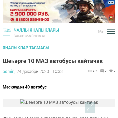
ЧАЛЛЫ ЯҢАЛЫКЛАРЫ
16+
"Шәһри Чаллы" газетасы
ЯҢАЛЫКЛАР ТАСМАСЫ
Шәһәргә 10 МАЗ автобусы кайтачак
admin,
24 декабрь 2020 - 10:33
874
0
0
Мәскәүдән 40 автобус