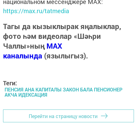
национальном мессенджере MАХ:
https://max.ru/tatmedia
Тагы да кызыклырак яңалыклар,
фото һәм видеолар «Шәһри
Чаллы»ның
MAX
каналында
(язылыгыз).
Теги:
ПЕНСИЯ АНА КАПИТАЛЫ ЗАКОН БАЛА ПЕНСИОНЕР
АКЧА ИДЕКСАЦИЯ
Перейти на страницу новости