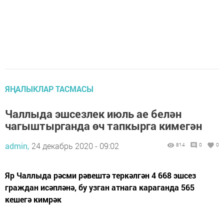
ЯҢАЛЫКЛАР ТАСМАСЫ
Чаллыда эшсезлек июль ае белән
чагыштырганда өч тапкырга кимегән
admin,
24 декабрь 2020 - 09:02
814
0
0
Яр Чаллыда рәсми рәвештә теркәлгән 4 668 эшсез
граждан исәпләнә, бу узган атнага караганда 565
кешегә кимрәк