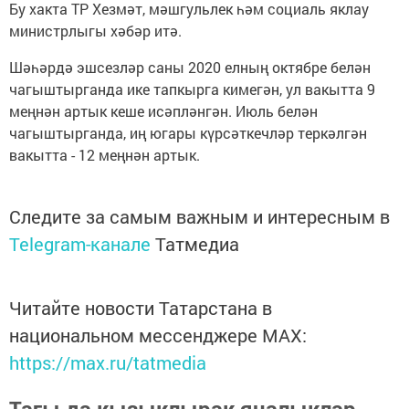
Бу хакта ТР Хезмәт, мәшгульлек һәм социаль яклау
министрлыгы хәбәр итә.
Шәһәрдә эшсезләр саны 2020 елның октябре белән
чагыштырганда ике тапкырга кимегән, ул вакытта 9
меңнән артык кеше исәпләнгән. Июль белән
чагыштырганда, иң югары күрсәткечләр теркәлгән
вакытта - 12 меңнән артык.
Следите за самым важным и интересным в
Telegram-канале
Татмедиа
Читайте новости Татарстана в
национальном мессенджере MАХ:
https://max.ru/tatmedia