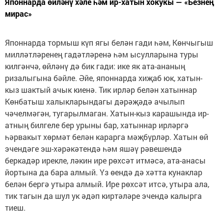
Японнарда өйләнү хәле һәм ир-хатын хокукы — «Безнең
мирас»
Японнарда тормыш күп ягы белән гади һәм, Көнчыгыш
милләтләренең гадәтләренә һәм ысулларына туры
килгәнчә, өйләнү дә бик гади: ике як ата-ананың
ризалыгына бәйле. Әйе, японнарда хиҗаб юк, хатын-
кыз шактый ачык киенә. Тик ирләр белән хатыннар
Көнбатыш халыкларындагы дәрәҗәдә ачылып
чәчелмәгән, тугарылмаган. Хатын-кыз карашында ир-
атның билгеле бер урыны бар, хатыннар ирләргә
һәрвакыт хөрмәт белән карарга мәҗбүрләр. Хатын өй
эчендәге эш-хәрәкәтендә һәм яшәү рәвешендә
беркадәр ирекле, ләкин ире рөхсәт итмәсә, ата-анасы
йортына да бара алмый. Үз өендә дә хәтта кунаклар
белән бергә утыра алмый. Ире рөхсәт итсә, утыра ала,
тик тагын да шул ук әдәп киртәләре эчендә калырга
тиеш.