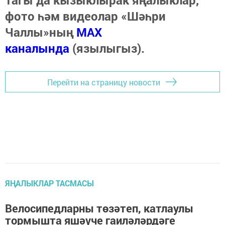
Тагы да кызыклырак яңалыклар,
фото һәм видеолар «Шәһри
Чаллы»ның
MAX
каналында
(язылыгыз).
Перейти на страницу новости
ЯҢАЛЫКЛАР ТАСМАСЫ
Велосипедларны төзәтеп, катлаулы
тормышта яшәүче гаиләләрдәге