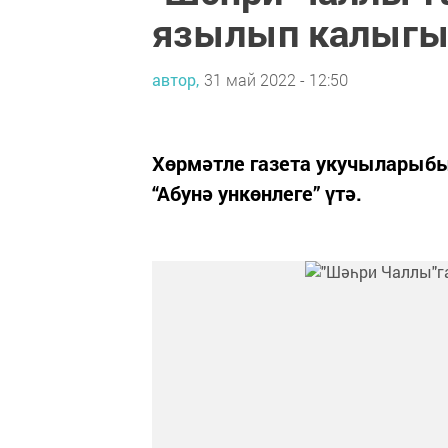
язылып калыгы
автор,
31 май 2022 - 12:50
Хөрмәтле газета укучыларыбы
“Абунә ункөнлеге” үтә.