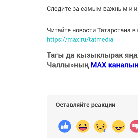
Следите за самым важным и 
Читайте новости Татарстана 
https://max.ru/tatmedia
Тагы да кызыклырак яңа
Чаллы»ның
MAX каналы
Оставляйте реакции