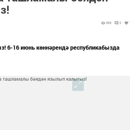
з!
868
0
з! 6-16 июнь көннәрендә республикабызда