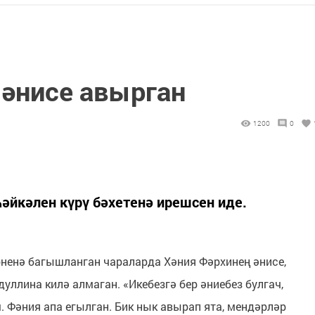
 әнисе авырган
1200
0
әйкәлен күрү бәхетенә ирешсен иде.
өненә багышланган чараларда Хәния Фәрхинең әнисе,
уллина килә алмаган. «Икебезгә бер әниебез булгач,
 Фәния апа егылган. Бик нык авырап ята, мендәрләр