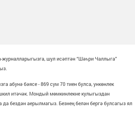
а-журналларыгызга, шул исәптән “Шәһри Чаллыга”
ыз.
га абунә бәясе - 869 сум 70 тиен булса, ункөнлек
әшкил итәчәк. Мондый мөмкинлекне кулыгыздан
да бездән аерылмагыз. Безнең белән бергә булсагыз ял