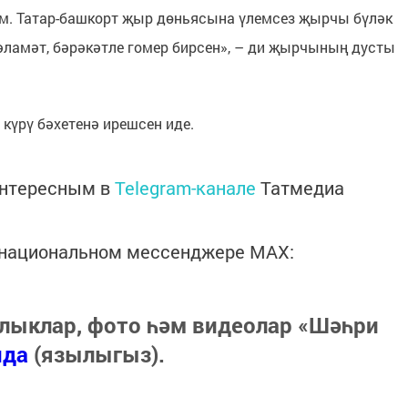
ем. Татар-башкорт җыр дөньясына үлемсез җырчы бүләк
сәламәт, бәрәкәтле гомер бирсен», – ди җырчының дусты
күрү бәхетенә ирешсен иде.
интересным в
Telegram-канале
Татмедиа
в национальном мессенджере MАХ:
лыклар, фото һәм видеолар «Шәһри
нда
(язылыгыз).