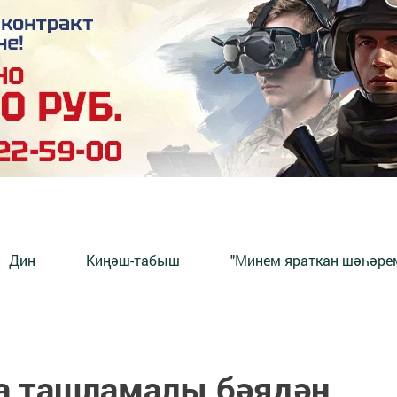
Дин
Киңәш-табыш
"Минем яраткан шәһәрем
а ташламалы бәядән