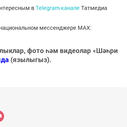
интересным в
Telegram-канале
Татмедиа
в национальном мессенджере MАХ:
лыклар, фото һәм видеолар «Шәһри
нда
(язылыгыз).