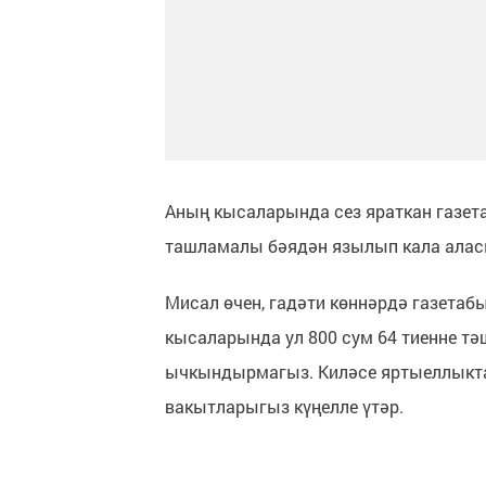
Аның кысаларында сез яраткан газет
ташламалы бәядән язылып кала алас
Мисал өчен, гадәти көннәрдә газетабыз
кысаларында ул 800 сум 64 тиенне т
ычкындырмагыз. Киләсе яртыеллыкта 
вакытларыгыз күңелле үтәр.