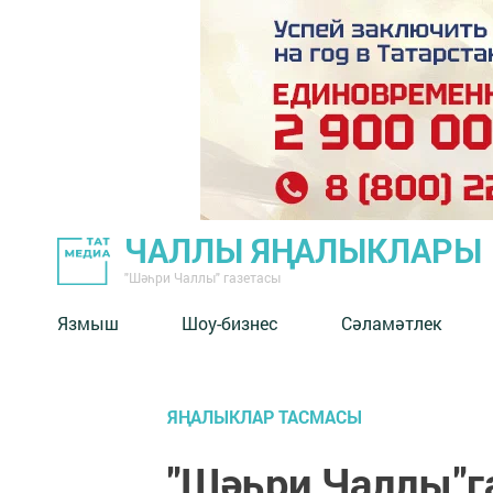
ЧАЛЛЫ ЯҢАЛЫКЛАРЫ
"Шәһри Чаллы" газетасы
Язмыш
Шоу-бизнес
Сәламәтлек
ЯҢАЛЫКЛАР ТАСМАСЫ
"Шәһри Чаллы"г