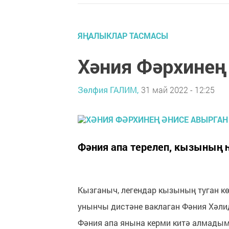
ЯҢАЛЫКЛАР ТАСМАСЫ
Хәния Фәрхинең
Зөлфия ГАЛИМ,
31 май 2022 - 12:25
Фәния апа терелеп, кызының һ
Кызганыч, легендар кызының туган к
унынчы дистәне ваклаган Фәния Хәлид
Фәния апа янына керми китә алмадым.