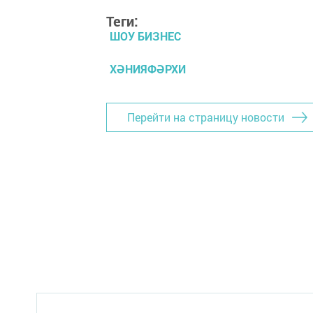
Теги:
ШОУ БИЗНЕС
ХӘНИЯФӘРХИ
Перейти на страницу новости