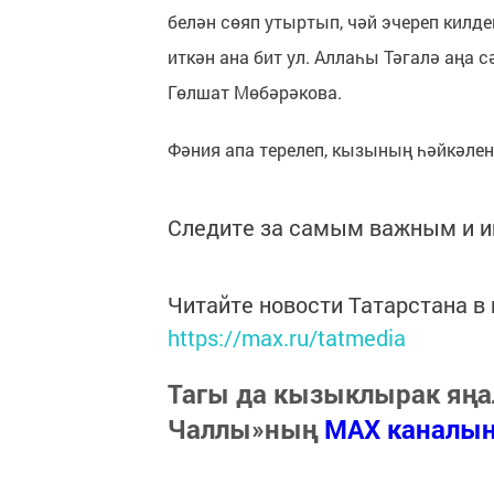
белән сөяп утыртып, чәй эчереп килд
иткән ана бит ул. Аллаһы Тәгалә аңа 
Гөлшат Мөбәрәкова.
Фәния апа терелеп, кызының һәйкәлен 
Следите за самым важным и 
Читайте новости Татарстана 
https://max.ru/tatmedia
Тагы да кызыклырак яңа
Чаллы»ның
MAX каналы