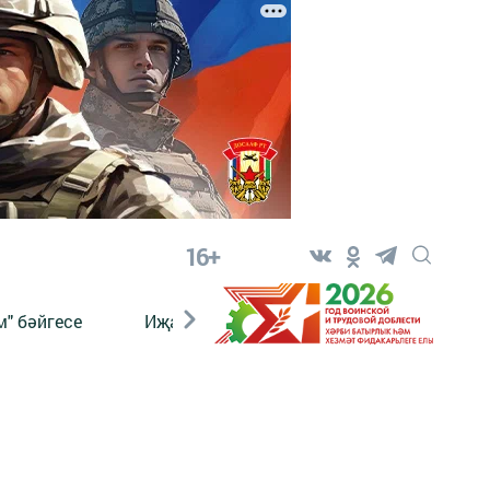
16+
" бәйгесе
Иҗат
Реклама
Онлайн язы