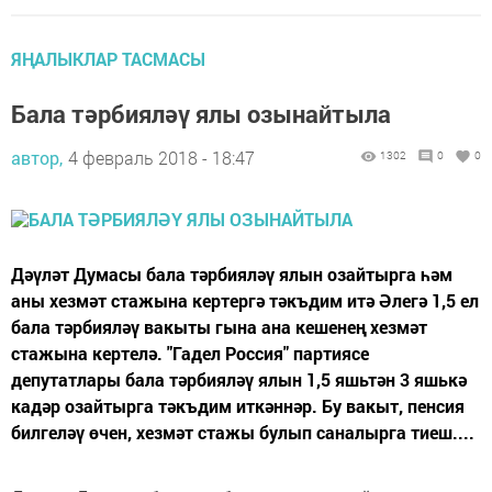
ЯҢАЛЫКЛАР ТАСМАСЫ
Бала тәрбияләү ялы озынайтыла
автор,
4 февраль 2018 - 18:47
1302
0
0
Дәүләт Думасы бала тәрбияләү ялын озайтырга һәм
аны хезмәт стажына кертергә тәкъдим итә Әлегә 1,5 ел
бала тәрбияләү вакыты гына ана кешенең хезмәт
стажына кертелә. "Гадел Россия" партиясе
депутатлары бала тәрбияләү ялын 1,5 яшьтән 3 яшькә
кадәр озайтырга тәкъдим иткәннәр. Бу вакыт, пенсия
билгеләү өчен, хезмәт стажы булып саналырга тиеш....