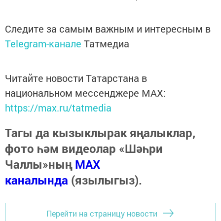
Следите за самым важным и интересным в
Telegram-канале
Татмедиа
Читайте новости Татарстана в
национальном мессенджере MАХ:
https://max.ru/tatmedia
Тагы да кызыклырак яңалыклар,
фото һәм видеолар «Шәһри
Чаллы»ның
MAX
каналында
(язылыгыз).
Перейти на страницу новости