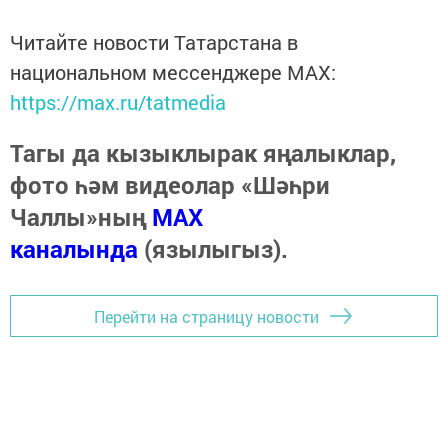
Читайте новости Татарстана в
национальном мессенджере MАХ:
https://max.ru/tatmedia
Тагы да кызыклырак яңалыклар,
фото һәм видеолар «Шәһри
Чаллы»ның
MAX
каналында
(язылыгыз).
Перейти на страницу новости