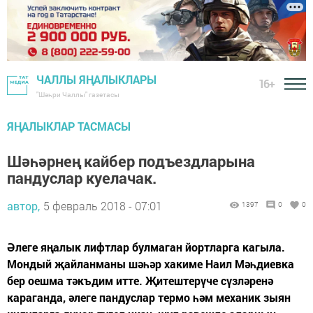
ЧАЛЛЫ ЯҢАЛЫКЛАРЫ
16+
"Шәһри Чаллы" газетасы
ЯҢАЛЫКЛАР ТАСМАСЫ
Шәһәрнең кайбер подъездларына
пандуслар куелачак.
автор,
5 февраль 2018 - 07:01
1397
0
0
Әлеге яңалык лифтлар булмаган йортларга кагыла.
Мондый җайланманы шәһәр хакиме Наил Мәһдиевка
бер оешма тәкъдим итте. Җитештерүче сүзләренә
караганда, әлеге пандуслар термо һәм механик зыян