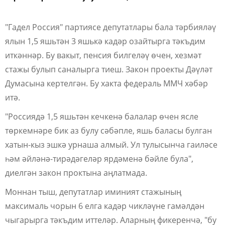
"Гадел Россия" партиясе депутатлары бала тәрбияләү
ялын 1,5 яшьтән 3 яшькә кадәр озайтырга тәкъдим
иткәннәр. Бу вакыт, пенсия билгеләү өчен, хезмәт
стажы булып саналырга тиеш. Закон проекты Дәүләт
Думасына кертелгән. Бу хакта федераль ММЧ хәбәр
итә.
"Россиядә 1,5 яшьтән кечкенә балалар өчен ясле
төркемнәре бик аз булу сәбәпле, яшь баласы булган
хатын-кыз эшкә урнаша алмый. Ул тулысынча гаиләсе
һәм әйләнә-тирәдәгеләр ярдәменә бәйле була",
диелгән закон проктына аңлатмада.
Моннан тыш, депутатлар иминият стажының
максималь чорын 6 елга кадәр чикләүне гамәлдән
чыгарырга тәкъдим иттеләр. Аларның фикеренчә, "бу