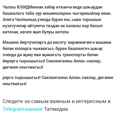
Чаллы ЮХИДИеннән хәбәр иткәнчә инде шәһәрдән
башкалага таба зур машиналарны чыгармыйлар икән.
Әлегә Чаллының үзендә буран юк, һава торышын
күзәтүчеләр әйтүенчә тиздән ак каланы кар басып
китәчәк, көчле җил булуы көтелә.
Машина йөртүчеләргә дә кисәтү: кирәкмәгәнгә машина
белән юлларга чыкмагыз, буран башлангач шәһәр
эчендә дә җәяү яки җәмәгать транспорты белән
йөрергә тырышыгыз! Сакланганны Аллаһ саклар,
дигәнне онытмагыз!
рергә тырышыгыз! Сакланганны Аллаһ саклар, дигәнне
онытмагыз!
Следите за самым важным и интересным в
Telegram-канале
Татмедиа