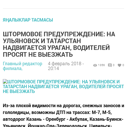
ЯҢАЛЫКЛАР ТАСМАСЫ
ШТОРМОВОЕ ПРЕДУПРЕЖДЕНИЕ: НА
УЛЬЯНОВСК И ТАТАРСТАН
НАДВИГАЕТСЯ УРАГАН, ВОДИТЕЛЕЙ
ПРОСЯТ НЕ ВЫЕЗЖАТЬ
Главный редактор
4 февраль 2018 -
1356
0
0
филиала,
20:14
Из-за плохой видимости на дорогах, снежных заносов и
гололедицы, возможны ДТП на трассах: М-7, М-5,
автодорог Казань - Оренбург - Акбулак, Казань-Буинск-
Ульяновск, Йошкар-Ола-Зеленодольск, Цивильск-