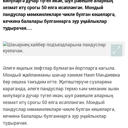
килүләргә дучар түгел икән, шул рәвешле аларның
хезмәт итү срогы 50 елга исәпләнгән. Мондый
пандуслар мөмкинлекләре чикле булган кешеләргә,
кечкенә балалары булганнарга зур уңайлыклар
тудырачак....
Әлеге яңалык лифтлар булмаган йортларга кагыла.
Мондый җайланманы шәһәр хакиме Наил Мәһдиевка
бер оешма тәкъдим итте. Җитештерүче сүзләренә
караганда, әлеге пандуслар термо һәм механик зыян
килүләргә дучар түгел икән, шул рәвешле аларның
хезмәт итү срогы 50 елга исәпләнгән. Мондый
пандуслар мөмкинлекләре чикле булган кешеләргә,
кечкенә балалары булганнарга зур уңайлыклар
тудырачак.