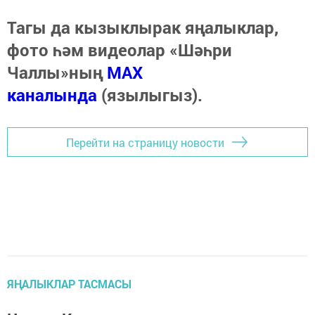
Тагы да кызыклырак яңалыклар,
фото һәм видеолар «Шәһри
Чаллы»ның
MAX
каналында
(язылыгыз).
Перейти на страницу новости
ЯҢАЛЫКЛАР ТАСМАСЫ