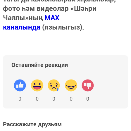
фото һәм видеолар «Шәһри
Чаллы»ның
MAX
каналында
(язылыгыз).
Оставляйте реакции
0
0
0
0
0
Расскажите друзьям