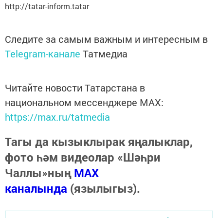
http://tatar-inform.tatar
Следите за самым важным и интересным в
Telegram-канале
Татмедиа
Читайте новости Татарстана в
национальном мессенджере MАХ:
https://max.ru/tatmedia
Тагы да кызыклырак яңалыклар,
фото һәм видеолар «Шәһри
Чаллы»ның
MAX
каналында
(язылыгыз).