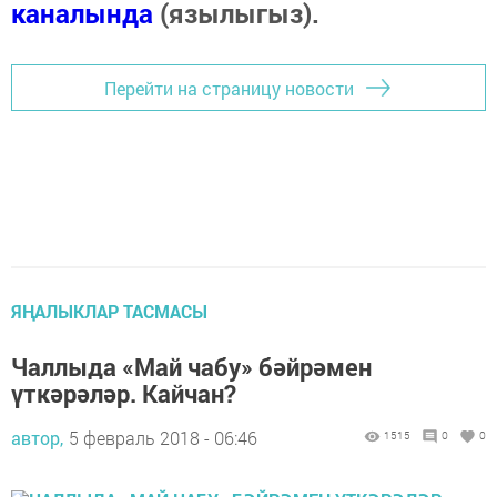
каналында
(язылыгыз).
Перейти на страницу новости
ЯҢАЛЫКЛАР ТАСМАСЫ
Чаллыда «Май чабу» бәйрәмен
үткәрәләр. Кайчан?
автор,
5 февраль 2018 - 06:46
1515
0
0