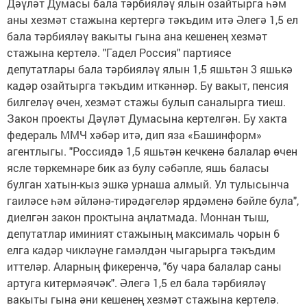
Дәүләт Думасы бала тәрбияләү ялын озайтырга һәм
аны хезмәт стажына кертергә тәкъдим итә Әлегә 1,5 ел
бала тәрбияләү вакыты гына ана кешенең хезмәт
стажына кертелә. "Гадел Россия" партиясе
депутатлары бала тәрбияләү ялын 1,5 яшьтән 3 яшькә
кадәр озайтырга тәкъдим иткәннәр. Бу вакыт, пенсия
билгеләү өчен, хезмәт стажы булып саналырга тиеш.
Закон проекты Дәүләт Думасына кертелгән. Бу хакта
федераль ММЧ хәбәр итә, дип яза «Башинформ»
агентлыгы. "Россиядә 1,5 яшьтән кечкенә балалар өчен
ясле төркемнәре бик аз булу сәбәпле, яшь баласы
булган хатын-кыз эшкә урнаша алмый. Ул тулысынча
гаиләсе һәм әйләнә-тирәдәгеләр ярдәменә бәйле була",
диелгән закон проктына аңлатмада. Моннан тыш,
депутатлар иминият стажының максималь чорын 6
елга кадәр чикләүне гамәлдән чыгарырга тәкъдим
иттеләр. Аларның фикеренчә, "бу чара балалар саны
артуга китермәячәк". Әлегә 1,5 ел бала тәрбияләү
вакыты гына әни кешенең хезмәт стажына кертелә.