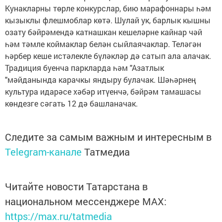
Кунакларны төрле конкурслар, бию марафоннары һәм
кызыклы флешмоблар көтә. Шулай ук, барлык кышны
озату бәйрәмендә катнашкан кешеләрне кайнар чәй
һәм тәмле коймаклар белән сыйлаячаклар. Теләгән
һәрбер кеше истәлекле бүләкләр дә сатып ала алачак.
Традиция буенча паркларда һәм "Азатлык
"мәйданында карачкы яндыру булачак. Шәһәрнең
культура идарәсе хәбәр итүенчә, бәйрәм тамашасы
көндезге сәгать 12 дә башланачак.
Следите за самым важным и интересным в
Telegram-канале
Татмедиа
Читайте новости Татарстана в
национальном мессенджере MАХ:
https://max.ru/tatmedia