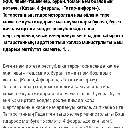
җил, явым-төшемнәр, буран, томан һәм бозлавык
көтелә. (Казан, 4 февраль, «Татар-информ»).
Татарстанның гидрометоролгия һәм әйләнә-тирә
мохитне күзәтү идарәсе мәгълүматлары буенча, бүген
кич һәм иртәгә көндез республикада һава
шартларының кисәк начарлануы көтелә, дип хәбәр итә
Татарстанның Гадәттән тыш хәлләр министрлыгы Баш
идарәсе матбугат хезмәте. 4...
Бүген һәм иртәгә республика территориясендә көчле
җил, явым-төшемнәр, буран, томан һәм бозлавык
көтелә. (Казан, 4 февраль, «Татар-информ»).
Татарстанның гидрометоролгия һәм әйләнә-тирә
мохитне күзәтү идарәсе мәгълүматлары буенча, бүген
кич һәм иртәгә көндез республикада һава
шартларының кисәк начарлануы көтелә, дип хәбәр итә
Татарстанның Гадәттән тыш хәлләр министрлыгы Баш
идарәсе матбугат хезмәте. 4 февральдә кич һәм 5
февральдә көндез җилнең секундына 25 метр тизлектә