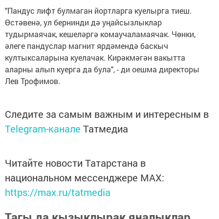
"Пандус лифт булмаган йортларга куелырга тиеш.
Өстәвенә, ул бернинди дә уңайсызлыклар
тудырмаячак, кешеләргә комаучаламаячак. Чөнки,
әлеге пандуслар магнит ярдәмендә баскыч
култыксаларына куелачак. Кирәкмәгән вакытта
аларны алып куерга да була", - ди оешма директоры
Лев Трофимов.
Следите за самым важным и интересным в
Telegram-канале
Татмедиа
Читайте новости Татарстана в
национальном мессенджере MАХ:
https://max.ru/tatmedia
Тагы да кызыклырак яңалыклар,