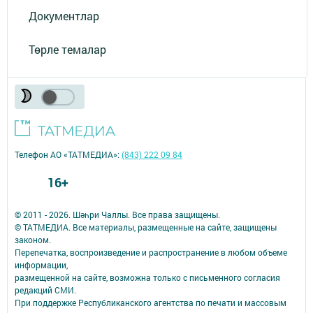
Документлар
Төрле темалар
Телефон АО «ТАТМЕДИА»:
(843) 222 09 84
16+
© 2011 - 2026. Шәһри Чаллы. Все права защищены.
© ТАТМЕДИА. Все материалы, размещенные на сайте, защищены
законом.
Перепечатка, воспроизведение и распространение в любом объеме
информации,
размещенной на сайте, возможна только с письменного согласия
редакций СМИ.
При поддержке Республиканского агентства по печати и массовым