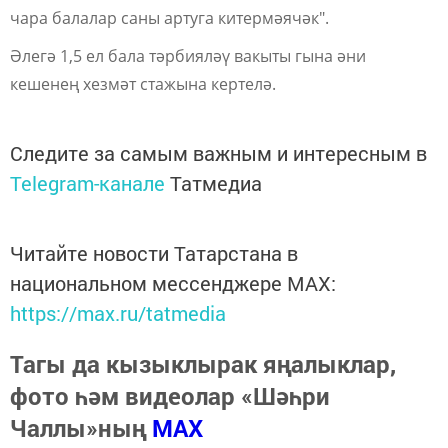
чара балалар саны артуга китермәячәк".
Әлегә 1,5 ел бала тәрбияләү вакыты гына әни
кешенең хезмәт стажына кертелә.
Следите за самым важным и интересным в
Telegram-канале
Татмедиа
Читайте новости Татарстана в
национальном мессенджере MАХ:
https://max.ru/tatmedia
Тагы да кызыклырак яңалыклар,
фото һәм видеолар «Шәһри
Чаллы»ның
MAX