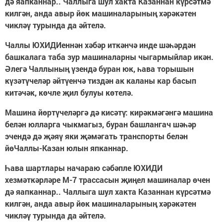
дә яапканнар.. Чаллыга шул хакта Казаннан күрсәтмә
килгән, анда авыр йөк машиналарының хәрәкәтен
чикләү турында да әйтелә.
Чаллы ЮХИДИеннән хәбәр иткәнчә инде шәһәрдән
башкалага таба зур машиналарны чыгармыйлар икән.
Әлегә Чаллының үзендә буран юк, һава торышын
күзәтүчеләр әйтүенчә тиздән ак каланы кар басып
китәчәк, көчле җил булуы көтелә.
Машина йөртүчеләргә дә кисәтү: кирәкмәгәнгә машина
белән юлларга чыкмагыз, буран башлангач шәһәр
эчендә дә җәяү яки җәмәгать транспорты белән
йө
Чаллы-Казан юлын япканнар.
Һава шартлары начараю сәбәпле ЮХИДИ
хезмәткәрләре М-7 трассасын җиңел машиналар өчен
дә яапканнар.. Чаллыга шул хакта Казаннан күрсәтмә
килгән, анда авыр йөк машиналарының хәрәкәтен
чикләү турында да әйтелә.