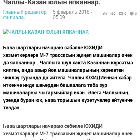
Чаллы-Казан юлын япканнар.
Главный редактор
5 февраль 2018 -
1450
0
0
филиала,
05:09
Һава шартлары начараю сәбәпле ЮХИДИ
хезмәткәрләре М-7 трассасын җиңел машиналар өчен
дә яапканнар.. Чаллыга шул хакта Казаннан күрсәтмә
килгән, анда авыр йөк машиналарының хәрәкәтен
чикләү турында да әйтелә. Чаллы ЮХИДИеннән хәбәр
иткәнчә инде шәһәрдән башкалага таба зур
машиналарны чыгармыйлар икән. Әлегә Чаллының
үзендә буран юк, һава торышын күзәтүчеләр әйтүенчә
тиздән...
Һава шартлары начараю сәбәпле ЮХИДИ
хезмәткәрләре М-7 трассасын җиңел машиналар өчен