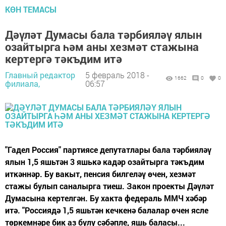
КӨН ТЕМАСЫ
Дәүләт Думасы бала тәрбияләү ялын
озайтырга һәм аны хезмәт стажына
кертергә тәкъдим итә
Главный редактор
5 февраль 2018 -
1662
0
0
филиала,
06:57
"Гадел Россия" партиясе депутатлары бала тәрбияләү
ялын 1,5 яшьтән 3 яшькә кадәр озайтырга тәкъдим
иткәннәр. Бу вакыт, пенсия билгеләү өчен, хезмәт
стажы булып саналырга тиеш. Закон проекты Дәүләт
Думасына кертелгән. Бу хакта федераль ММЧ хәбәр
итә. "Россиядә 1,5 яшьтән кечкенә балалар өчен ясле
төркемнәре бик аз булу сәбәпле, яшь баласы...