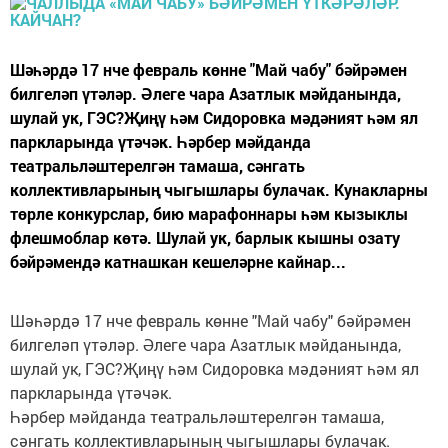
Шәһәрдә 17 нче февраль көнне "Май чабу" бәйрәмен
билгеләп үтәләр. Әлеге чара Азатлык мәйданында,
шулай ук, ГЭС?Җиңү һәм Сидоровка мәдәният һәм ял
паркларында үтәчәк. Һәрбер мәйданда
театральләштерелгән тамаша, сәнгать
коллективларының чыгышлары булачак. Кунакларны
төрле конкурслар, бию марафоннары һәм кызыклы
флешмоблар көтә. Шулай ук, барлык кышны озату
бәйрәмендә катнашкан кешеләрне кайнар...
Шәһәрдә 17 нче февраль көнне "Май чабу" бәйрәмен
билгеләп үтәләр. Әлеге чара Азатлык мәйданында,
шулай ук, ГЭС?Җиңү һәм Сидоровка мәдәният һәм ял
паркларында үтәчәк.
Һәрбер мәйданда театральләштерелгән тамаша,
сәнгать коллективларының чыгышлары булачак.