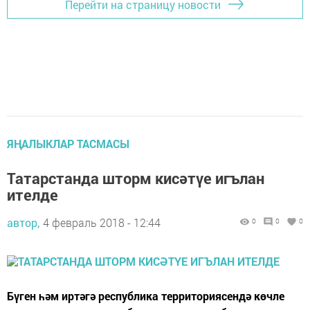
Перейти на страницу новости
ЯҢАЛЫКЛАР ТАСМАСЫ
Татарстанда шторм кисәтүе игълан
ителде
автор,
4 февраль 2018 - 12:44
0
0
0
Бүген һәм иртәгә республика территориясендә көчле