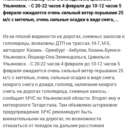
Ульяновск. - С 20-22 часов 4 февраля до 10-12 часов 5
февраля ожидается очень сильный ветер порывами 25
м/с с метелью, очень сильные осадки в виде снега,...
Из-за плохой видимости на дорогах, снежных заносов и
гололедицы, возможны ДТП на трассах: М-7, М-5,
автодорог Казань - Оренбург - Акбулак, Казань-Буинск-
Ульяновск, Йошкар-Ола-Зеленодольск, Цивильск-
Ульяновск. - С 20-22 часов 4 февраля до 10-12 часов 5
февраля ожидается очень сильный ветер порывами 25
м/с с метелью, очень сильные осадки в виде снега,
мокрого снега и дождя, гололед, налипание мокрого
снега, на дорогах гололедица, снежные заносы, -
сообщает МЧС по Ульяновской области. Вторят ему и
метеорологи Татарстана. Там объявлено штормовое
предупреждение. МЧС рекомендует быть
внимательными на дорогах, по возможности
отказаться от поездок на дальние расстояния