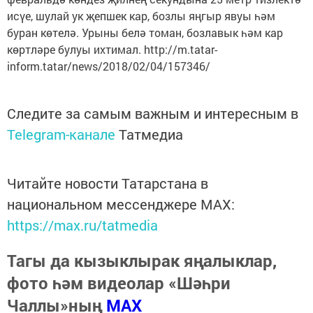
исүе, шулай ук җепшек кар, бозлы яңгыр явуы һәм
буран көтелә. Урыны белә томан, бозлавык һәм кар
көртләре булуы ихтимал. http://m.tatar-
inform.tatar/news/2018/02/04/157346/
Следите за самым важным и интересным в
Telegram-канале
Татмедиа
Читайте новости Татарстана в
национальном мессенджере MАХ:
https://max.ru/tatmedia
Тагы да кызыклырак яңалыклар,
фото һәм видеолар «Шәһри
Чаллы»ның
MAX