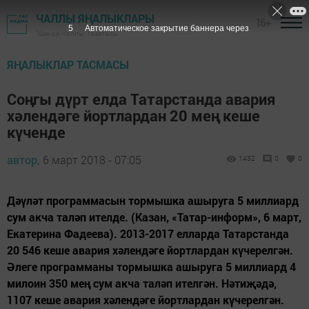
ЧАЛЛЫ ЯҢАЛЫКЛАРЫ
16+
4
Автоматическое закрытие баннера через
"Шәһри Чаллы" газетасы
ЯҢАЛЫКЛАР ТАСМАСЫ
Соңгы дүрт елда Татарстанда авария
хәлендәге йортлардан 20 мең кеше
күченде
автор,
6 март 2018 - 07:05
1432
0
0
Дәүләт программасын тормышка ашыруга 5 миллиард
сум акча таләп ителде. (Казан, «Татар-информ», 6 март,
Екатерина Фадеева). 2013-2017 елларда Татарстанда
20 546 кеше авария хәлендәге йортлардан күчерелгән.
Әлеге программаны тормышка ашыруга 5 миллиард 4
милоин 350 мең сум акча таләп ителгән. Нәтиҗәдә,
1107 кеше авария хәлендәге йортлардан күчерелгән.