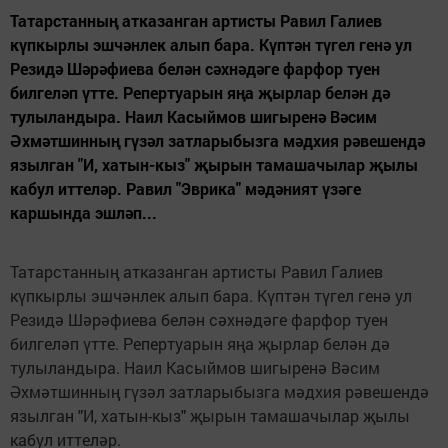
Татарстанның атказанган артисты Равил Галиев
күпкырлы эшчәнлек алып бара. Күптән түгел генә ул
Резидә Шәрәфиева белән сәхнәдәге фарфор туен
билгеләп үтте. Репертуарын яңа җырлар белән дә
тулыландыра. Наил Касыймов шигыренә Вәсим
Әхмәтшинның гүзәл затларыбызга мәдхия рәвешендә
язылган "И, хатын-кыз" җырын тамашачылар җылы
кабул иттеләр. Равил "Эврика" мәдәният үзәге
каршында эшләп...
Татарстанның атказанган артисты Равил Галиев
күпкырлы эшчәнлек алып бара. Күптән түгел генә ул
Резидә Шәрәфиева белән сәхнәдәге фарфор туен
билгеләп үтте. Репертуарын яңа җырлар белән дә
тулыландыра. Наил Касыймов шигыренә Вәсим
Әхмәтшинның гүзәл затларыбызга мәдхия рәвешендә
язылган "И, хатын-кыз" җырын тамашачылар җылы
кабул иттеләр.