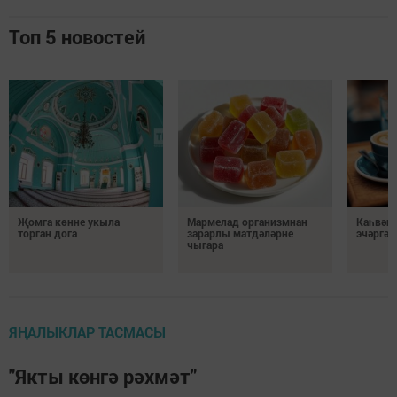
Топ 5 новостей
Җомга көнне укыла
Мармелад организмнан
Каһвәне
торган дога
зарарлы матдәләрне
эчәргә 
чыгара
ЯҢАЛЫКЛАР ТАСМАСЫ
"Якты көнгә рәхмәт"