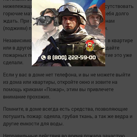
нижележащие балконы. Если там будут присутствовать
горючие материалы, то пожар не заставит себя долго
ждать. При этом распространяясь по балконам
(лоджиям) пожар может охватить все этажи.
Независимо от того, начался ли пожар у вас в квартире
или в другой части вашего дома, предупреждайте
пожарных по телефону, не считайте, что другие это уже
сделали.
Если у вас в доме нет телефона, и вы не можете выйти
из дома или квартиры, откройте окно и зовите на
помощь криками «Пожар», этим вы привлечете
внимание прохожих.
Помните, в доме всегда есть средства, позволяющие
потушить пожар: одеяла, грубая ткань, а так же ведра и
другие емкости для воды.
Неправильные действия во время пожара зачастую