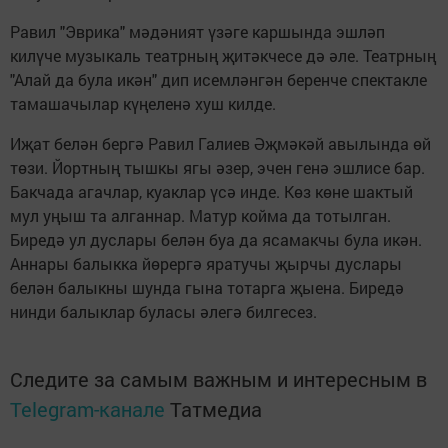
Равил "Эврика" мәдәният үзәге каршында эшләп
килүче музыкаль театрның җитәкчесе дә әле. Театрның
"Алай да була икән" дип исемләнгән беренче спектакле
тамашачылар күңеленә хуш килде.
Иҗат белән бергә Равил Галиев Әҗмәкәй авылында өй
төзи. Йортның тышкы ягы әзер, эчен генә эшлисе бар.
Бакчада агачлар, куаклар үсә инде. Көз көне шактый
мул уңыш та алганнар. Матур койма да тотылган.
Биредә ул дуслары белән буа да ясамакчы була икән.
Аннары балыкка йөрергә яратучы җырчы дуслары
белән балыкны шунда гына тотарга җыена. Биредә
нинди балыклар буласы әлегә билгесез.
Следите за самым важным и интересным в
Telegram-канале
Татмедиа