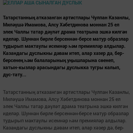
Татарстанның атказанган артистлары Чулпан Казанлы,
Миләүшә Имамова, Алсу Хәбетдинова моннан 25 ел
элек Чаллы татар дәүләт драма театрына эшкә килгән
иделәр. Шуннан бирле берсеннән-берсе матур образлар
тудырып мактаулы исемнәр һәм премияләр алдылар.
Казандагы дуслыкны дәвам итеп, алар хәзер дә, бер-
берсенең һәм балаларының уңышларына сөенеп,
хатын-кызлар арасындагы дуслыкка тугры калып,
дус-тату...
Татарстанның атказанган артистлары Чулпан Казанлы,
Миләүшә Имамова, Алсу Хәбетдинова моннан 25 ел
элек Чаллы татар дәүләт драма театрына эшкә килгән
иделәр. Шуннан бирле берсеннән-берсе матур образлар
тудырып мактаулы исемнәр һәм премияләр алдылар.
Казандагы дуслыкны дәвам итеп, алар хәзер дә, бер-