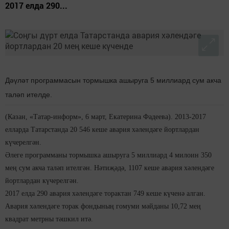
2017 елда 290...
Дәүләт программасын тормышка ашыруга 5 миллиард сум акча
таләп ителде.
(Казан, «Татар-информ», 6 март, Екатерина Фадеева). 2013-2017
елларда Татарстанда 20 546 кеше авария хәлендәге йортлардан
күчерелгән.
Әлеге программаны тормышка ашыруга 5 миллиард 4 милоин 350
мең сум акча таләп ителгән. Нәтиҗәдә, 1107 кеше авария хәлендәге
йортлардан күчерелгән.
2017 елда 290 авария хәлендәге торактан 749 кеше күченә алган.
Авария хәлендәге торак фондының гомуми мәйданы 10,72 мең
квадрат метрны тәшкил итә.