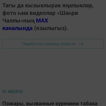
Тагы да кызыклырак яңалыклар,
фото һәм видеолар «Шәһри
Чаллы»ның
MAX
каналында
(язылыгыз).
Перейти на страницу новости
01 КИСӘТӘ
Пожары, вызванные курением табака