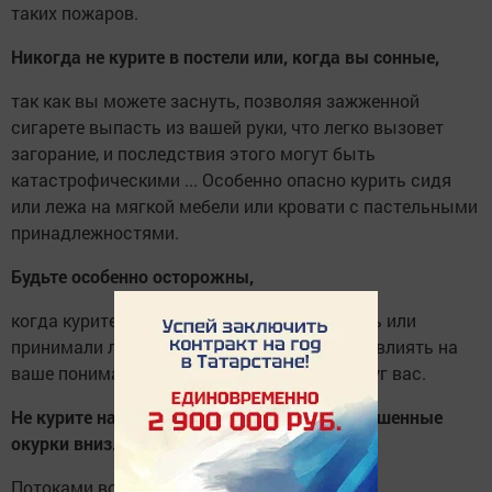
таких пожаров.
Никогда не курите в постели или, когда вы сонные,
так как вы можете заснуть, позволяя зажженной
сигарете выпасть из вашей руки, что легко вызовет
загорание, и последствия этого могут быть
катастрофическими ... Особенно опасно курить сидя
или лежа на мягкой мебели или кровати с пастельными
принадлежностями.
Будьте особенно осторожны,
когда курите, если вы употребляли алкоголь или
принимали лекарства, так как это может повлиять на
ваше понимание того, что происходит вокруг вас.
Не курите на балконах и не бросайте непотушенные
окурки вниз.
Потоками воздуха искры легко заносит на