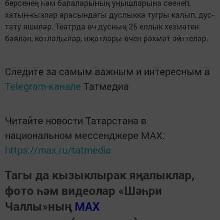
берсенең һәм балаларының уңышларына сөенеп,
хатын-кызлар арасындагы дуслыкка тугры калып, дус-
тату яшиләр. Театрда өч дусның 25 еллык хезмәтен
бәяләп, котладылар, иҗатлары өчен рәхмәт әйттеләр.
Следите за самым важным и интересным в
Telegram-канале
Татмедиа
Читайте новости Татарстана в
национальном мессенджере MАХ:
https://max.ru/tatmedia
Тагы да кызыклырак яңалыклар,
фото һәм видеолар «Шәһри
Чаллы»ның
MAX