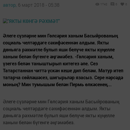
автор,
6 март 2018 - 05:38
1742
0
0
Әлеге сүзләрне мин Гөлсәрия ханым Басыйрованың
социаль челтәрдәге сәхифәсеннән алдым. Якты
дөньяга рәхмәтле булып яши белүче якты күңелле
ханым белән бүгенге әңгәмәбез. -Гөлсәрия ханым,
үзегез белән таныштырып китегез әле. Сез
Татарстаннан читтә үскән кеше дип беләм. Матур итеп
татарча сөйләшәсез, шигырьләр язасыз. Сере нәрсәдә
моның? Мин тумышым белән Пермь өлкәсенең...
Әлеге сүзләрне мин Гөлсәрия ханым Басыйрованың
социаль челтәрдәге сәхифәсеннән алдым. Якты
дөньяга рәхмәтле булып яши белүче якты күңелле
ханым белән бүгенге әңгәмәбез.