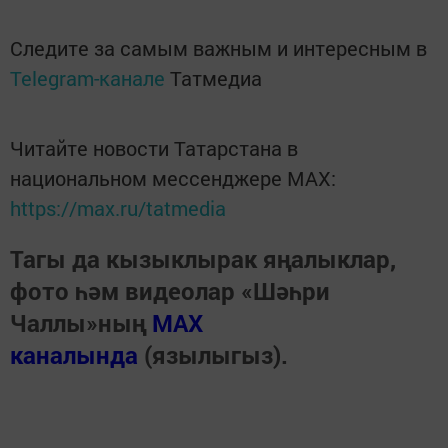
Следите за самым важным и интересным в
Telegram-канале
Татмедиа
Читайте новости Татарстана в
национальном мессенджере MАХ:
https://max.ru/tatmedia
Тагы да кызыклырак яңалыклар,
фото һәм видеолар «Шәһри
Чаллы»ның
MAX
каналында
(язылыгыз).