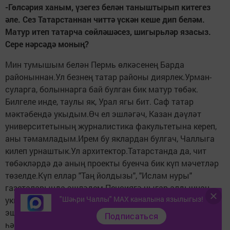
-Гөлсәрия ханым, үзегез белән таныштырып китегез
әле.
Сез Татарстаннан читтә үскән кеше дип беләм.
Матур итеп татарча сөйләшәсез, шигырьләр язасыз.
Сере нәрсәдә моның?
Мин тумышым белән Пермь өлкәсенең Барда
районыннан.Ул безнең татар районы диярлек.Урман-
суларга, болыннарга бай булган бик матур төбәк.
Билгеле инде, таулы як, Урал ягы бит. Саф татар
мәктәбендә укыдым.Өч ел эшләгәч, Казан дәүләт
университетының журналистика факультетына кереп,
аны тәмамладым.Ирем бу яклардан булгач, Чаллыга
килеп урнаштык.Ул архитектор.Татарстанда да, чит
төбәкләрдә дә аның проекты буенча бик күп мәчетләр
төзелде.Күп еллар "Таң йолдызы", "Ислам нуры"
газеталарында эшләдем.Пенсиягә чыгар алдыннан
"Шәһри Чаллы" MAX каналына язылыгыз!
укытучыларның белемен күтәрү институтында (ИНПО)
эшләдем.Ирем белән өч бала үстердек. Гаиләдә
Подписаться
һәрвакыт бер-беребезнең эше белән кызыксынып, уй-