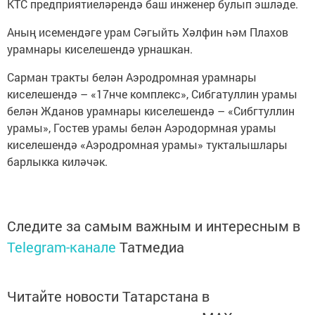
КТС предприятиеләрендә баш инженер булып эшләде.
Аның исемендәге урам Сәгыйть Хәлфин һәм Плахов
урамнары киселешендә урнашкан.
Сарман тракты белән Аэродромная урамнары
киселешендә – «17нче комплекс», Сибгатуллин урамы
белән Жданов урамнары киселешендә – «Сибгтуллин
урамы», Гостев урамы белән Аэродормная урамы
киселешендә «Аэродромная урамы» тукталышлары
барлыкка киләчәк.
Следите за самым важным и интересным в
Telegram-канале
Татмедиа
Читайте новости Татарстана в