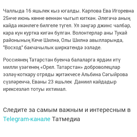
Чаллыда 16 яшьлек кыз югалды. Карпова Ева Игоревна
25нче июнь көнне өеннән чыгып киткән. Әлегәчә аның
кайда икәнлеге билгеле түгел. Ул зәңгәр джинс чалбар,
кара күн куртка кигән булган. Волонтерлар аны Тукай
районының Кече Шилнә, Олы Шилнә авылларында,
"Восход" бакчачылык ширкатендә эзләде.
Россиянең Татарстан буенча балаларга ярдәм итү
милли үзәгенең «Орел. Татарстан» доброволецлар
эзләү-коткару отряды җитәкчесе Альбина Сәгыйрова
сүзләренчә, Еваны 23 яшьлек Даниил кайдадыр
ирексезләп тотуы ихтимал.
Следите за самым важным и интересным в
Telegram-канале
Татмедиа