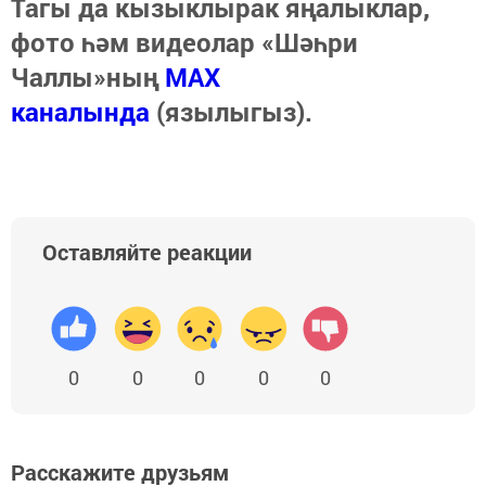
Тагы да кызыклырак яңалыклар,
фото һәм видеолар «Шәһри
Чаллы»ның
MAX
каналында
(язылыгыз).
Оставляйте реакции
0
0
0
0
0
Расскажите друзьям