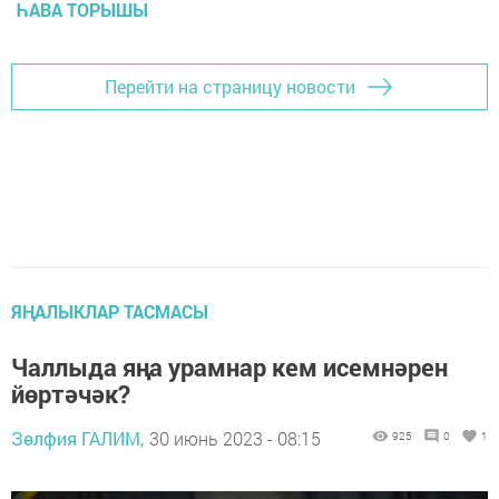
ҺАВА ТОРЫШЫ
Перейти на страницу новости
ЯҢАЛЫКЛАР ТАСМАСЫ
Чаллыда яңа урамнар кем исемнәрен
йөртәчәк?
Зөлфия ГАЛИМ,
30 июнь 2023 - 08:15
925
0
1