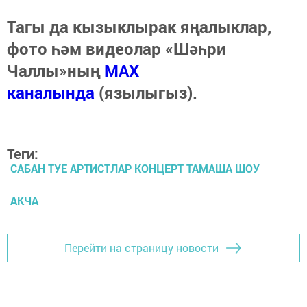
Тагы да кызыклырак яңалыклар,
фото һәм видеолар «Шәһри
Чаллы»ның
MAX
каналында
(язылыгыз).
Теги:
САБАН ТУЕ АРТИСТЛАР КОНЦЕРТ ТАМАША ШОУ
АКЧА
Перейти на страницу новости