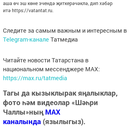
аша өч эш көне эчендә җиткерәчәклә, дип хәбәр
итә https://vatantat.ru.
Следите за самым важным и интересным в
Telegram-канале
Татмедиа
Читайте новости Татарстана в
национальном мессенджере MАХ:
https://max.ru/tatmedia
Тагы да кызыклырак яңалыклар,
фото һәм видеолар «Шәһри
Чаллы»ның
MAX
каналында
(язылыгыз).