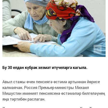
Бу 30 елдан күбрәк хезмәт итүчеләргә кагыла.
Авыл стажы өчен пенсиягә өстәмә артыннан йөрисе
калмаячак. Россия Премьер-министры Михаил
Мишустин иминият пенсиясенә өстәмәләр билгеләүнең
яңа тәртибен раслаган.