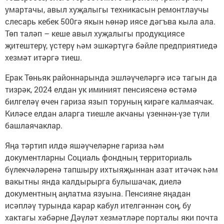
умартачы, авыл хуҗалыгы техникасын ремонтлаучы
слесарь кебек 500гә якын һөнәр иясе дәгъва кыла ала.
Төп таләп – кеше авыл хуҗалыгы продукциясе
җитештерү, үстерү һәм эшкәртүгә бәйле предприятиедә
хезмәт итәргә тиеш.
Ерак Төньяк районнарында эшләүчеләргә исә тагын да
тизрәк, 2024 елдан ук иминият пенсиясенә өстәмә
билгеләү өчен гариза язып торуның кирәге калмаячак.
Киләсе елдан аларга тиешле акчаны үзеннән-үзе түли
башлаячаклар.
Яңа тәртип илдә яшәүчеләрне гариза һәм
документларны Социаль фондның территориаль
бүлекчәләренә тапшыру ихтыяҗыннан азат итәчәк һәм
вакытны янда калдырырга булышачак, диелә
документның аңлатма язуына. Пенсияне яңадан
исәпләү турында карар кабул ителгәннән соң, бу
хактагы хәбәрне Дәүләт хезмәтләре порталы яки почта