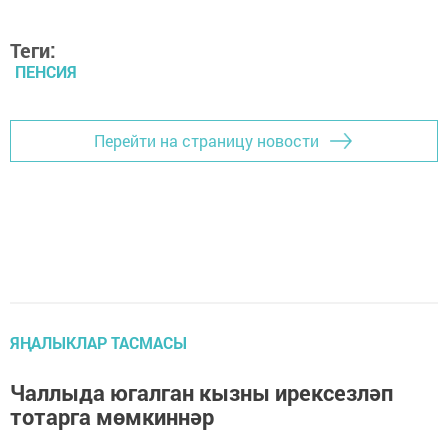
Теги:
ПЕНСИЯ
Перейти на страницу новости
ЯҢАЛЫКЛАР ТАСМАСЫ
Чаллыда югалган кызны ирексезләп
тотарга мөмкиннәр