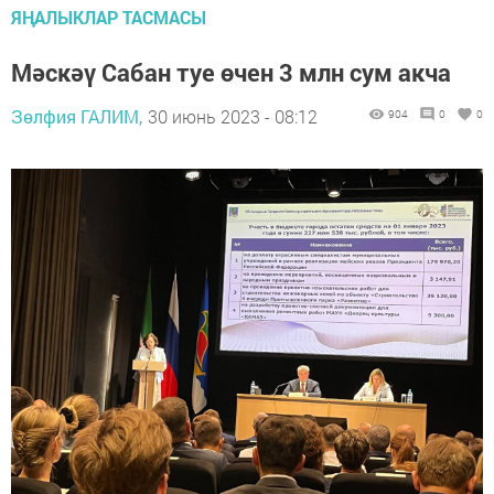
ЯҢАЛЫКЛАР ТАСМАСЫ
Мәскәү Сабан туе өчен 3 млн сум акча
Зөлфия ГАЛИМ,
30 июнь 2023 - 08:12
904
0
0