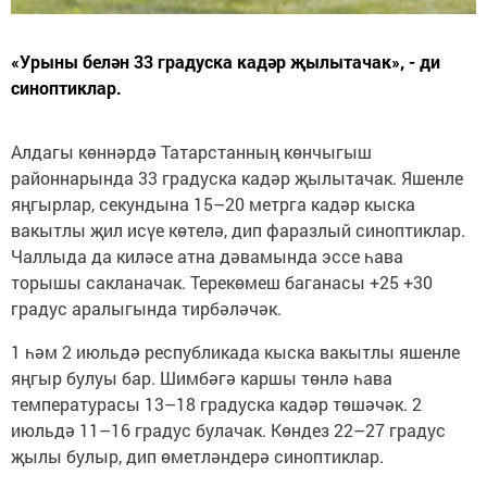
«Урыны белән 33 градуска кадәр җылытачак», - ди
синоптиклар.
Алдагы көннәрдә Татарстанның көнчыгыш
районнарында 33 градуска кадәр җылытачак. Яшенле
яңгырлар, секундына 15–20 метрга кадәр кыска
вакытлы җил исүе көтелә, дип фаразлый синоптиклар.
Чаллыда да киләсе атна дәвамында эссе һава
торышы сакланачак. Терекөмеш баганасы +25 +30
градус аралыгында тирбәләчәк.
1 һәм 2 июльдә республикада кыска вакытлы яшенле
яңгыр булуы бар. Шимбәгә каршы төнлә һава
температурасы 13–18 градуска кадәр төшәчәк. 2
июльдә 11–16 градус булачак. Көндез 22–27 градус
җылы булыр, дип өметләндерә синоптиклар.