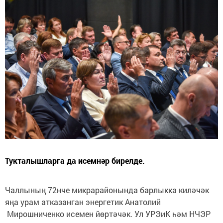
Тукталышларга да исемнәр бирелде.
Чаллының 72нче микрарайонында барлыкка киләчәк
яңа урам атказанган энергетик Анатолий
Мирошниченко исемен йөртәчәк. Ул УРЭиК һәм НЧЭР