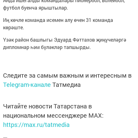
Анда ишегалды командалары пионербол, волейбол,
футбол буенча ярыштылар.
Иң көчле команда исемен алу өчен 31 команда
көрәште.
Үзәк район башлыгы Эдуард Фәттахов җиңүчеләргә
дипломнар һәм бүләкләр тапшырды.
Следите за самым важным и интересным в
Telegram-канале
Татмедиа
Читайте новости Татарстана в
национальном мессенджере MАХ:
https://max.ru/tatmedia