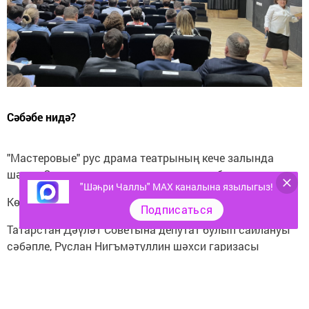
Сәбәбе нидә?
"Мастеровые" рус драма театрының кече залында
шәһәр Советының чираттагы сессиясе бара.
"Шәһри Чаллы" MAX каналына язылыгыз!
Көн тәртибенә 11 мәсьәлә кертелде.
Подписаться
Татарстан Дәүләт Советына депутат булып сайлануы
сәбәпле, Руслан Нигъмәтуллин шәхси гаризасы
нигезендә вакытыннан алда шәһәр Советы депутаты
вазифасыннан азат ителде.
"Руслан Рависович ТР Дәүләт Советында шәһәр