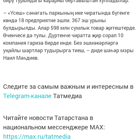
бирү турындагы карарны бертавыштан хупладылар.
– «Үсеш» сәнәгать паркының ике чиратында бүгенге
көндә 18 предприятие эшли. 367 эш урыны
булдырылды. Алар 598 млн сумлык товар җитештерде.
Өченчесе дә тулы. Дүртенче чиратта җир сорап 10
компания гариза бирде инде. Без эшмәкәрләргә
уңайлы шартлар тудырырга тиеш, – диде шәһәр мэры
Наил Мәһдиев.
Следите за самым важным и интересным в
Telegram-канале
Татмедиа
Читайте новости Татарстана в
национальном мессенджере MАХ:
https://max.ru/tatmedia