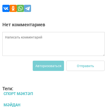
Нет комментариев
Отправить
Авторизоваться
Теги:
СПОРТ МӘКТӘП
МӘЙДАН