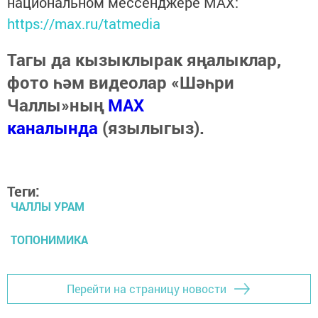
национальном мессенджере MАХ:
https://max.ru/tatmedia
Тагы да кызыклырак яңалыклар,
фото һәм видеолар «Шәһри
Чаллы»ның
MAX
каналында
(язылыгыз).
Теги:
ЧАЛЛЫ УРАМ
ТОПОНИМИКА
Перейти на страницу новости