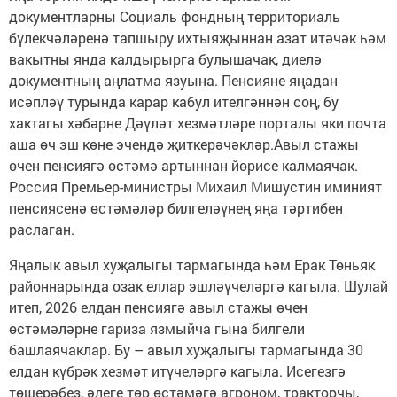
документларны Социаль фондның территориаль
бүлекчәләренә тапшыру ихтыяҗыннан азат итәчәк һәм
вакытны янда калдырырга булышачак, диелә
документның аңлатма язуына. Пенсияне яңадан
исәпләү турында карар кабул ителгәннән соң, бу
хактагы хәбәрне Дәүләт хезмәтләре порталы яки почта
аша өч эш көне эчендә җиткерәчәкләр.Авыл стажы
өчен пенсиягә өстәмә артыннан йөрисе калмаячак.
Россия Премьер-министры Михаил Мишустин иминият
пенсиясенә өстәмәләр билгеләүнең яңа тәртибен
раслаган.
Яңалык авыл хуҗалыгы тармагында һәм Ерак Төньяк
районнарында озак еллар эшләүчеләргә кагыла. Шулай
итеп, 2026 елдан пенсиягә авыл стажы өчен
өстәмәләрне гариза язмыйча гына билгели
башлаячаклар. Бу – авыл хуҗалыгы тармагында 30
елдан күбрәк хезмәт итүчеләргә кагыла. Исегезгә
төшерәбез, әлеге төр өстәмәгә агроном, тракторчы,