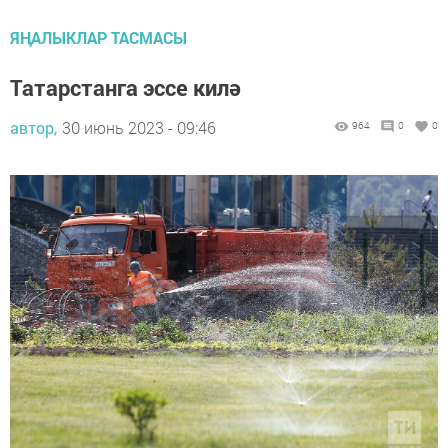
ЯҢАЛЫКЛАР ТАСМАСЫ
Татарстанга эссе килә
автор,
30 июнь 2023 - 09:46
964
0
0