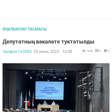
ЯҢАЛЫКЛАР ТАСМАСЫ
Депутатның вәкаләте туктатылды
Зөлфия ГАЛИМ,
29 июнь 2023 - 16:08
1029
0
0