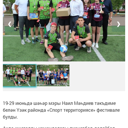
❮
❯
19-29 июньдә шәһәр мэры Наил Мәһдиев тәкъдиме
белән Үзәк районда «Спорт территориясе» фестивале
булды.