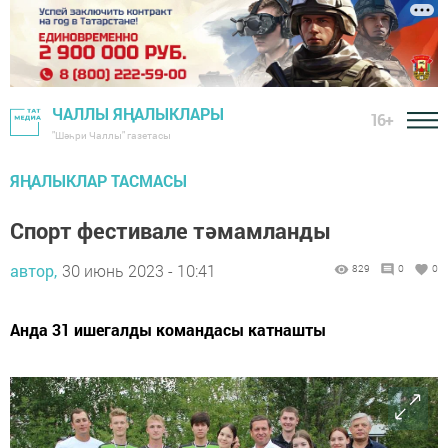
ЧАЛЛЫ ЯҢАЛЫКЛАРЫ
16+
"Шәһри Чаллы" газетасы
ЯҢАЛЫКЛАР ТАСМАСЫ
Спорт фестивале тәмамланды
автор,
30 июнь 2023 - 10:41
829
0
0
Анда 31 ишегалды командасы катнашты