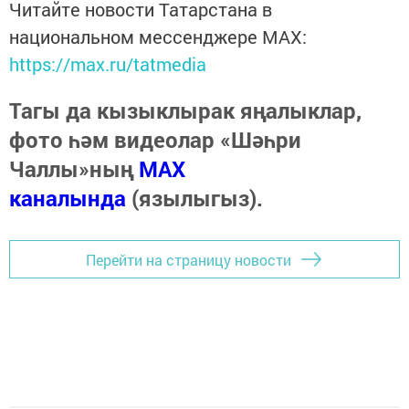
Читайте новости Татарстана в
национальном мессенджере MАХ:
https://max.ru/tatmedia
Тагы да кызыклырак яңалыклар,
фото һәм видеолар «Шәһри
Чаллы»ның
MAX
каналында
(язылыгыз).
Перейти на страницу новости