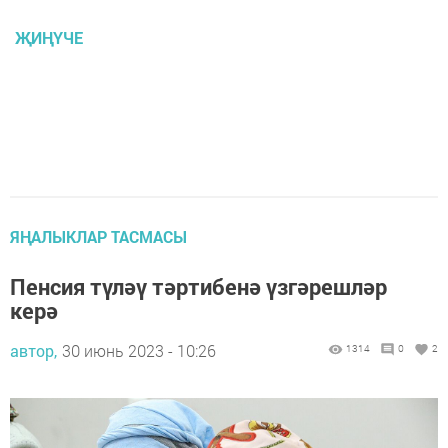
ҖИҢҮЧЕ
ЯҢАЛЫКЛАР ТАСМАСЫ
Пенсия түләү тәртибенә үзгәрешләр
керә
автор,
30 июнь 2023 - 10:26
1314
0
2