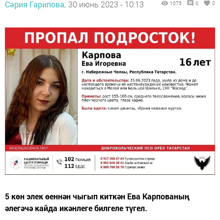
Сәрия Гарипова,
30 июнь 2023 - 10:13
1075
0
0
5 көн элек өеннән чыгып киткән Ева Карпованың
әлегәчә кайда икәнлеге билгеле түгел.