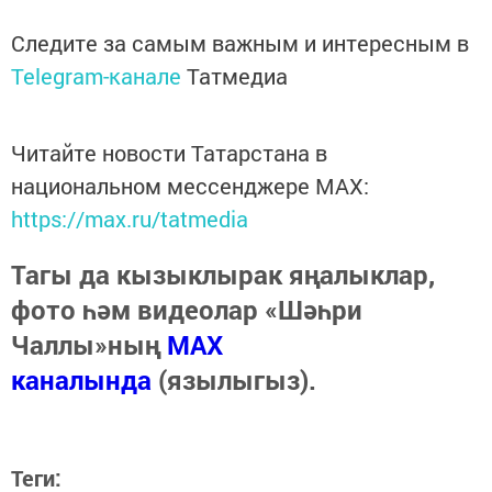
Следите за самым важным и интересным в
Telegram-канале
Татмедиа
Читайте новости Татарстана в
национальном мессенджере MАХ:
https://max.ru/tatmedia
Тагы да кызыклырак яңалыклар,
фото һәм видеолар «Шәһри
Чаллы»ның
MAX
каналында
(язылыгыз).
Теги: