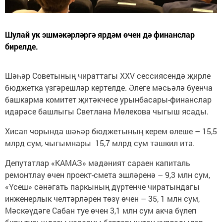
Шулай ук эшмәкәрләргә ярдәм өчен дә финанслар
бирелде.
Шәһәр Советының чираттагы XXV сессиясендә җирле
бюджетка үзгәрешләр кертелде. Әлеге мәсьәлә буенча
башкарма комитет җитәкчесе урынбасары-финанслар
идарәсе башлыгы Светлана Мөлекова чыгыш ясады.
Хисап чорында шәһәр бюджетының керем өлеше – 15,5
млрд сум, чыгымнары 15,7 млрд сум тәшкил итә.
Депутатлар «КАМАЗ» мәдәният сараен капиталь
ремонтлау өчен проект-смета эшләренә – 9,3 млн сум,
«Үсеш» сәнәгать паркының дүртенче чиратындагы
инженерлык челтәрләрен төзү өчен – 35, 1 млн сум,
Мәскәүдәге Сабан туе өчен 3,1 млн сум акча бүлеп