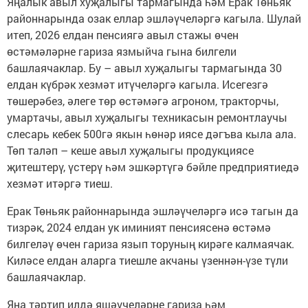
Яңалык авыл хуҗалыгы тармагында һәм Ерак Төньяк
районнарында озак еллар эшләүчеләргә кагыла. Шулай
итеп, 2026 елдан пенсиягә авыл стажы өчен
өстәмәләрне гариза язмыйча гына билгели
башлаячаклар. Бу – авыл хуҗалыгы тармагында 30
елдан күбрәк хезмәт итүчеләргә кагыла. Исегезгә
төшерәбез, әлеге төр өстәмәгә агроном, тракторчы,
умартачы, авыл хуҗалыгы техникасын ремонтлаучы
слесарь кебек 500гә якын һөнәр иясе дәгъва кыла ала.
Төп таләп – кеше авыл хуҗалыгы продукциясе
җитештерү, үстерү һәм эшкәртүгә бәйле предприятиедә
хезмәт итәргә тиеш.
Ерак Төньяк районнарында эшләүчеләргә исә тагын да
тизрәк, 2024 елдан ук иминият пенсиясенә өстәмә
билгеләү өчен гариза язып торуның кирәге калмаячак.
Киләсе елдан аларга тиешле акчаны үзеннән-үзе түли
башлаячаклар.
Яңа тәртип илдә яшәүчеләрне гариза һәм