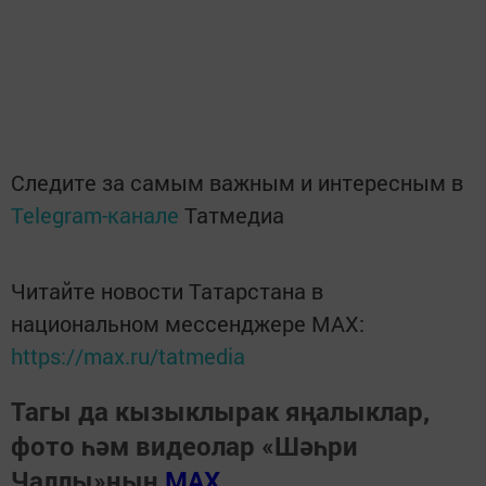
Следите за самым важным и интересным в
Telegram-канале
Татмедиа
Читайте новости Татарстана в
национальном мессенджере MАХ:
https://max.ru/tatmedia
Тагы да кызыклырак яңалыклар,
фото һәм видеолар «Шәһри
Чаллы»ның
MAX