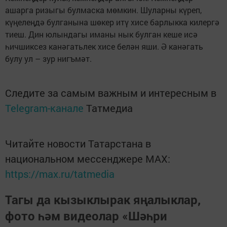
ашарга ризыгы булмаска мөмкин. Шуларны күреп,
күңелеңдә булганына шөкер итү хисе барлыкка килергә
тиеш. Дин юлындагы иманы нык булган кеше исә
һичшиксез канәгатьлек хисе белән яши. Ә канәгать
булу ул – зур нигъмәт.
Следите за самым важным и интересным в
Telegram-канале
Татмедиа
Читайте новости Татарстана в
национальном мессенджере MАХ:
https://max.ru/tatmedia
Тагы да кызыклырак яңалыклар,
фото һәм видеолар «Шәһри