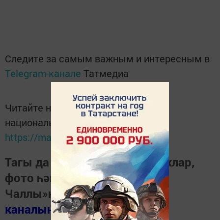
Следите за самым важным и интересным в
Telegram-канале
Татмедиа
Читайте новости Татарстана в
национальном мессенджере MАХ:
https://max.ru/tatmedia
Тагы да кызыклырак яңалыклар,
фото һәм видеолар «Шәһри
Чаллы»ның
MAX
каналында
(язылыгыз).