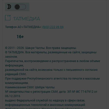
Телефон АО «ТАТМЕДИА»:
(843) 222 09 84
16+
© 2011 - 2026. Шәһри Чаллы. Все права защищены.
© ТАТМЕДИА. Все материалы, размещенные на сайте, защищены
законом.
Перепечатка, воспроизведение и распространение в любом объеме
информации,
размещенной на сайте, возможна только с письменного согласия
редакций СМИ.
При поддержке Республиканского агентства по печати и массовым
коммуникациям.
Наименование СМИ: Шəhри Чаллы
№ свидетельства о регистрации СМИ, дата: ЭЛ № ФС 77-67912 от
06.12.2016
выдано Федеральной службой по надзору в сфере связи,
информационных технологий и массовых коммуникаций