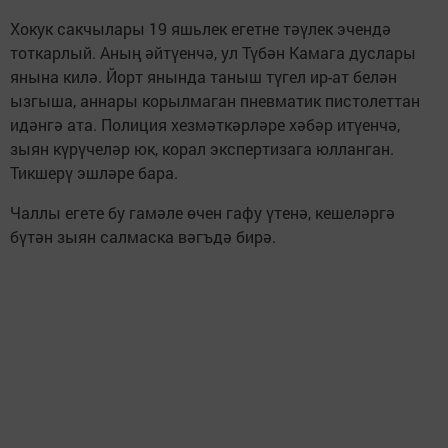
Хокук сакчылары 19 яшьлек егетне тәүлек эчендә
тоткарлый. Аның әйтүенчә, ул Түбән Камага дуслары
янына килә. Йорт янында таныш түгел ир-ат белән
ызгыша, аннары корылмаган пневматик пистолеттан
идәнгә ата. Полиция хезмәткәрләре хәбәр итүенчә,
зыян күрүчеләр юк, корал экспертизага юлланган.
Тикшерү эшләре бара.
Чаллы егете бу гамәле өчен гафу үтенә, кешеләргә
бүтән зыян салмаска вәгъдә бирә.