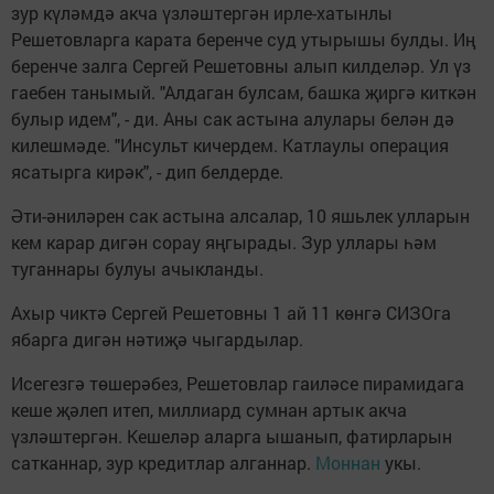
зур күләмдә акча үзләштергән ирле-хатынлы
Решетовларга карата беренче суд утырышы булды. Иң
беренче залга Сергей Решетовны алып килделәр. Ул үз
гаебен танымый. "Алдаган булсам, башка җиргә киткән
булыр идем", - ди. Аны сак астына алулары белән дә
килешмәде. "Инсульт кичердем. Катлаулы операция
ясатырга кирәк", - дип белдерде.
Әти-әниләрен сак астына алсалар, 10 яшьлек улларын
кем карар дигән сорау яңгырады. Зур уллары һәм
туганнары булуы ачыкланды.
Ахыр чиктә Сергей Решетовны 1 ай 11 көнгә СИЗОга
ябарга дигән нәтиҗә чыгардылар.
Исегезгә төшерәбез, Решетовлар гаиләсе пирамидага
кеше җәлеп итеп, миллиард сумнан артык акча
үзләштергән. Кешеләр аларга ышанып, фатирларын
сатканнар, зур кредитлар алганнар.
Моннан
укы.