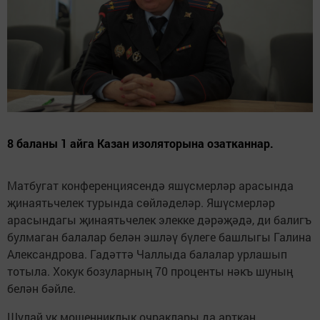
8 баланы 1 айга Казан изоляторына озатканнар.
Матбугат конференциясендә яшүсмерләр арасында
җинаятьчелек турында сөйләделәр. Яшүсмерләр
арасындагы җинаятьчелек элекке дәрәҗәдә, ди балигъ
булмаган балалар белән эшләү бүлеге башлыгы Галина
Александрова. Гадәттә Чаллыда балалар урлашып
тотыла. Хокук бозуларның 70 проценты нәкъ шуның
белән бәйле.
Шулай ук мошенниклык очраклары да арткан.