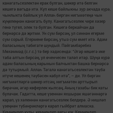
канәгатьсезлектән ерак булган, шөкер итә белгән
кешегә вәгъдә итә. Күп кеше байлыкны зур акчада күрә,
чынлыкта байлык ул Аллаһ биргән нигъмәтеңә чын
күңелеңнән канәгать булу. Канәгатьсезлек чире хәзер
генә түгел, элек тә булган. Кешегә беркайчан да
бернәрсә дә җитми. Ун сум бирсәң, ул синнән егерме
сум сорый. Егермене бирсәң, утыз сум өмет итә. Адәм
баласының табигате шундый. Пәйгамбәребез
Мөхәммәд (с.г.с.) тә бер хәдисендә: “Әгәр кешегә ике
таба алтын бирсәң, ул өченчесен таләп итәр. Шуңа күрә
адәм баласының карынын балчыктан башка бернәрсә
дә тутырмый. Аллаһ Тәгалә канәгатьсезлектән тәүбә
итүче кешенең тәүбәсен кабул итә”, – ди. Ул биргән
нигъмәтләргә шөкер итсәң, нигъмәтен арттырып
бирәчәк, әгәр көферлек кылсаң, Аның газабы бик каты
булачак. Гадәттә, кеше үзеннән яхшырак яшәгәннәргә
карап, үз хәленнән канәгатьсезлек белдерә. Ә нишләп
үзеңнән түбәнрәкләргә карап гыйбрәт алмаска.
Кемнеңдер кулы, кемнеңдер аягы юк. Кемнеңдер