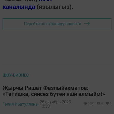
каналында
(язылыгыз).
Перейти на страницу новости
ШОУ-БИЗНЕС
Җырчы Ришат Фазлыйәхмәтов:
«Тәтишка, синсез бүтән яши алмыйм!»
26 октябрь 2023 -
Гөлия Ибатуллина,
2056
0
2
13:30