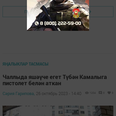
Перейти на страницу новости
ЯҢАЛЫКЛАР ТАСМАСЫ
Чаллыда яшәүче егет Түбән Камалыга
пистолет белән аткан
Сәрия Гарипова,
26 октябрь 2023 - 14:40
1204
0
0