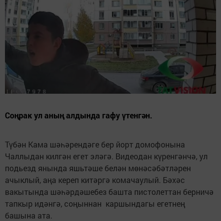
Соңрак ул аның алдында гафу үтенгән.
Түбән Кама шәһәрендәге бер йорт домофонына
Чаллыдан килгән егет эләгә. Видеодан күренгәнчә, ул
подьезд янында яшьтәше белән мөнәсәбәтләрен
ачыклый, аңа кереп китәргә комачаулый. Бәхәс
вакытында шәһәрдәшебез башта пистолеттан берничә
тапкыр идәнгә, соңыннан каршындагы егетнең
башына ата.