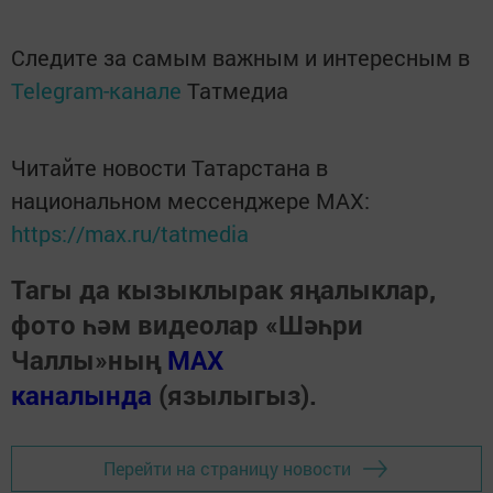
Следите за самым важным и интересным в
Telegram-канале
Татмедиа
Читайте новости Татарстана в
национальном мессенджере MАХ:
https://max.ru/tatmedia
Тагы да кызыклырак яңалыклар,
фото һәм видеолар «Шәһри
Чаллы»ның
MAX
каналында
(язылыгыз).
Перейти на страницу новости