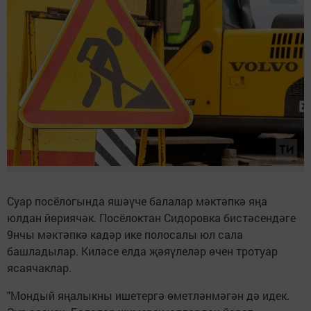
Суар посёлогында яшәүче балалар мәктәпкә яңа
юлдан йөриячәк. Посёлоктан Сидоровка бистәсендәге
9нчы мәктәпкә кадәр ике полосалы юл сала
башладылар. Киләсе елда җәяүлеләр өчен тротуар
ясаячаклар.
"Мондый яңалыкны ишетергә өметләнмәгән дә идек.