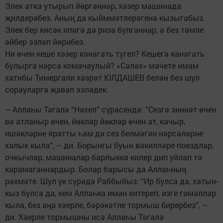
Элек атка утырып йөргәннәр, хәзер машинада
җилдерәбез. Аның да кыйммәтлерәгенә кызыгабыз.
Элек бер кисәк ипигә дә риза булганнар, ә без тәмле
әйбер эзләп йөрибез.
Ни өчен кеше хәзер канәгать түгел? Кешегә канәгать
булырга нәрсә комачаулый? «Сәләх» мәчете имам
хатибы Тимергали хәзрәт ЮЛДАШЕВ белән без шул
сорауларга җавап эзләдек.
– Аллаһы Тәгалә “Нәхел” сүрәсендә: “Сезгә зиннәт өчен
вә атланыр өчен, йөкләр йөкләр өчен ат, качыр,
ишәкләрне яратты һәм дә сез белмәгән нәрсәләрне
халык кыла”, – ди. Борынгы буын вәкилләре поездлар,
очкычлар, машиналар барлыкка килер дип уйлап та
карамаганнардыр. Болар барысы да Аллаһның
рәхмәте. Шул ук сүрәдә Раббыбыз: “Ир булса да, хатын-
кыз булса да, кем Аллаһка иман китереп, изге гамәлләр
кыла, без аңа хәерле, бәрәкәтле тормыш бирербез”, –
ди. Хәерле тормышны исә Аллаһы Тәгалә