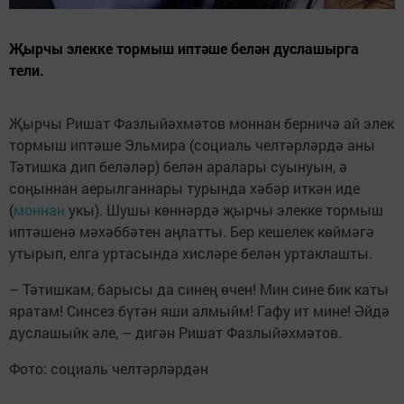
Җырчы элекке тормыш иптәше белән дуслашырга
тели.
Җырчы Ришат Фазлыйәхмәтов моннан берничә ай элек
тормыш иптәше Эльмира (социаль челтәрләрдә аны
Тәтишка дип беләләр) белән аралары суынуын, ә
соңыннан аерылганнары турында хәбәр иткән иде
(
моннан
укы). Шушы көннәрдә җырчы элекке тормыш
иптәшенә мәхәббәтен аңлатты. Бер кешелек көймәгә
утырып, елга уртасында хисләре белән уртаклашты.
– Тәтишкам, барысы да синең өчен! Мин сине бик каты
яратам! Синсез бүтән яши алмыйм! Гафу ит мине! Әйдә
дуслашыйк әле, – дигән Ришат Фазлыйәхмәтов.
Фото: социаль челтәрләрдән