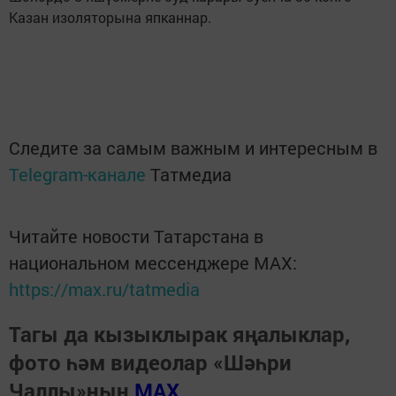
Казан изоляторына япканнар.
Следите за самым важным и интересным в
Telegram-канале
Татмедиа
Читайте новости Татарстана в
национальном мессенджере MАХ:
https://max.ru/tatmedia
Тагы да кызыклырак яңалыклар,
фото һәм видеолар «Шәһри
Чаллы»ның
MAX