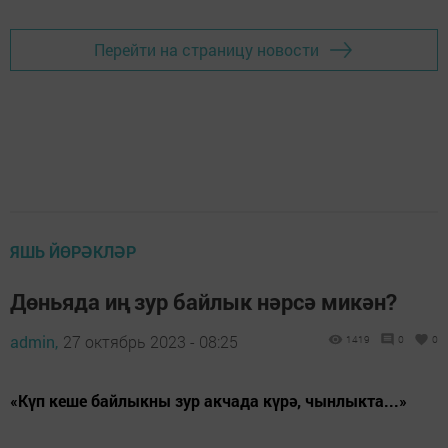
Перейти на страницу новости
ЯШЬ ЙӨРӘКЛӘР
Дөньяда иң зур байлык нәрсә микән?
admin,
27 октябрь 2023 - 08:25
1419
0
0
«Күп кеше байлыкны зур акчада күрә, чынлыкта...»