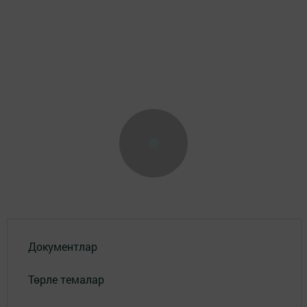
Документлар
Төрле темалар