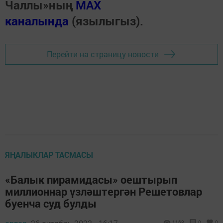
Чаллы»ның
MAX
каналында
(язылыгыз).
Перейти на страницу новости
ЯҢАЛЫКЛАР ТАСМАСЫ
«Балык пирамидасы» оештырып
миллионнар үзләштергән Решетовлар
буенча суд булды
1168
0
0