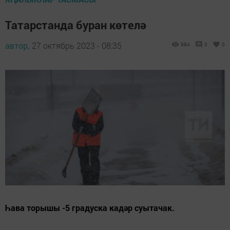
Татарстанда буран көтелә
автор,
27 октябрь 2023 - 08:35
984
0
0
Һава торышы -5 градуска кадәр суытачак.