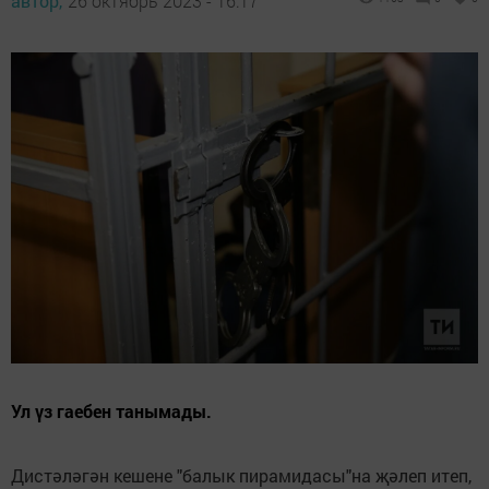
автор,
26 октябрь 2023 - 16:17
Ул үз гаебен танымады.
Дистәләгән кешене "балык пирамидасы"на җәлеп итеп,