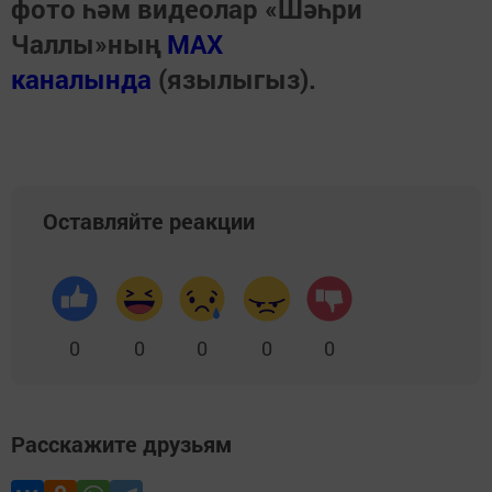
фото һәм видеолар «Шәһри
Чаллы»ның
MAX
каналында
(язылыгыз).
Оставляйте реакции
0
0
0
0
0
Расскажите друзьям