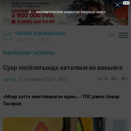
2
Автоматическое закрытие баннера через
ЧАЛЛЫ ЯҢАЛЫКЛАРЫ
16+
"Шәһри Чаллы" газетасы
ЯҢАЛЫКЛАР ТАСМАСЫ
Суар посёлогында көтелмәгән вакыйга
автор,
27 октябрь 2023 - 08:51
902
0
0
«Моңа хәтта өметләнмәгән идек», - ТОС рәисе Әнвәр
Таһиров.