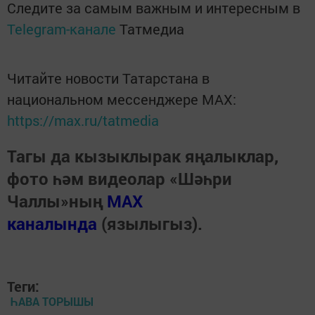
Следите за самым важным и интересным в
Telegram-канале
Татмедиа
Читайте новости Татарстана в
национальном мессенджере MАХ:
https://max.ru/tatmedia
Тагы да кызыклырак яңалыклар,
фото һәм видеолар «Шәһри
Чаллы»ның
MAX
каналында
(язылыгыз).
Теги:
ҺАВА ТОРЫШЫ