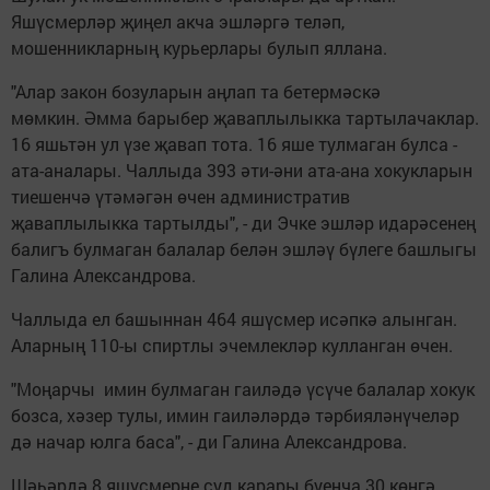
Яшүсмерләр җиңел акча эшләргә теләп,
мошенникларның курьерлары булып яллана.
"Алар закон бозуларын аңлап та бетермәскә
мөмкин. Әмма барыбер җаваплылыкка тартылачаклар.
16 яшьтән ул үзе җавап тота. 16 яше тулмаган булса -
ата-аналары. Чаллыда 393 әти-әни ата-ана хокукларын
тиешенчә үтәмәгән өчен административ
җаваплылыкка тартылды", - ди Эчке эшләр идарәсенең
балигъ булмаган балалар белән эшләү бүлеге башлыгы
Галина Александрова.
Чаллыда ел башыннан 464 яшүсмер исәпкә алынган.
Аларның 110-ы спиртлы эчемлекләр кулланган өчен.
"Моңарчы имин булмаган гаиләдә үсүче балалар хокук
бозса, хәзер тулы, имин гаиләләрдә тәрбияләнүчеләр
дә начар юлга баса", - ди Галина Александрова.
Шәһәрдә 8 яшүсмерне суд карары буенча 30 көнгә