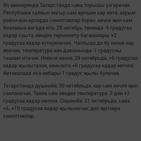
Ял көннәрендә Татарстанда һава торышы үзгәрәчәк.
Республика халкын яңгыр һәм җепшек кар көтә, аерым
район-шәһәрләрдә синоптиклар буран, көчле җил һәм
бозлавык вәгъдә итә. 28 октябрь төнендә -5 градуска
кадәр суыта, көндез термометр баганалары +2
градуска кадәр күтәреләчәк. Чаллыда да бу көнне кар
явачак, температура көн дәвамында -1 градусны
тәшкил итәчәк. Икенче көнне, 29 октябрьдә, +5 градуска
кадәр җылытачак, көньякта +8 градуска кадәр көтелә.
Автокалада исә нибары 1 градус җылы булачак.
Татарстанда дүшәмбе, 30 октябрьдә, кар һәм көчле җил
сакланачак. Төнлә һәм көндез температура -2 дән +2
градуска кадәр көтелә. Сишәмбе, 31 октябрьдә, һава
+5..+10 градуска кадәр җылыначак, дип җиткерә
синоптиклар.