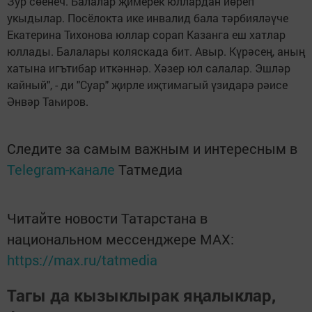
Зур сөенеч. Балалар җимерек юллардан йөреп
укыдылар. Посёлокта ике инвалид бала тәрбияләүче
Екатерина Тихонова юллар сорап Казанга еш хатлар
юллады. Балалары коляскада бит. Авыр. Күрәсең, аның
хатына игътибар иткәннәр. Хәзер юл салалар. Эшләр
кайный", - ди "Суар" җирле иҗтимагый үзидарә рәисе
Әнвәр Таһиров.
Следите за самым важным и интересным в
Telegram-канале
Татмедиа
Читайте новости Татарстана в
национальном мессенджере MАХ:
https://max.ru/tatmedia
Тагы да кызыклырак яңалыклар,