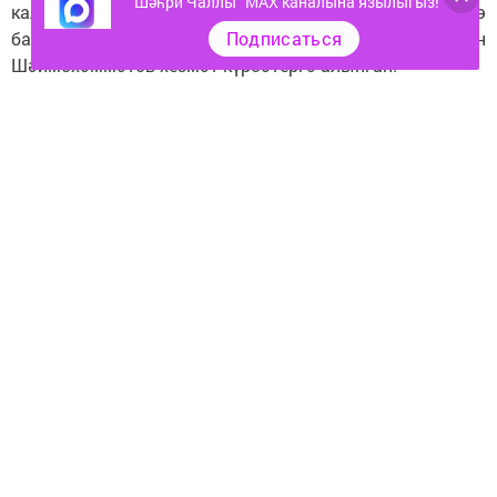
"Шәһри Чаллы" MAX каналына язылыгыз!
калганнарның хәзер юридик ярдәм алу мөмкинлеге дә
Подписаться
бар. Аларга тәҗрибәле белгеч, юрист Руслан
Шәймөхәммәтов хезмәт күрсәтергә алынган.
– Бу безнең беренче очрашу. Мин гаилә
проблемаларыннан алып, торак мәсьәләләренә хәтле
консультация бирәм. Бүген миңа күпбалалы хатын
мөрәҗәгать итте, исемен әйтмәде. Алты баласы бар,
ире алкоголь эчемлекләр куллана. Дине буенча аерылу
мөмкин түгел. Мөмкин кадәр ярдәм итәргә тырыштым,
– ди Руслан Мөнир улы.
Илгиз Хәҗиевны инвалидлык буенча пенсия ала алмау
мәсьәләсе борчый.
– Мин балачактан инвалид, ләкин пенсияне 2018 елдан
гына ала башладым. Алдагы еллар өчен пенсияне алып
булырмы? Бу сорау белән юристка мөрәҗәгать иттем,