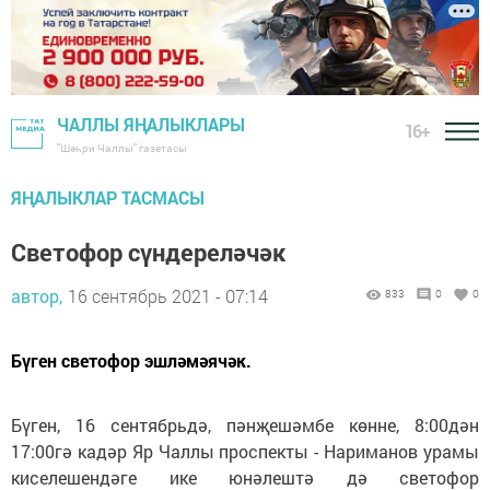
ЧАЛЛЫ ЯҢАЛЫКЛАРЫ
16+
"Шәһри Чаллы" газетасы
ЯҢАЛЫКЛАР ТАСМАСЫ
Светофор сүндереләчәк
автор,
16 сентябрь 2021 - 07:14
833
0
0
Бүген светофор эшләмәячәк.
Бүген, 16 сентябрьдә, пәнҗешәмбе көнне, 8:00дән
17:00гә кадәр Яр Чаллы проспекты - Нариманов урамы
киселешендәге ике юнәлештә дә светофор