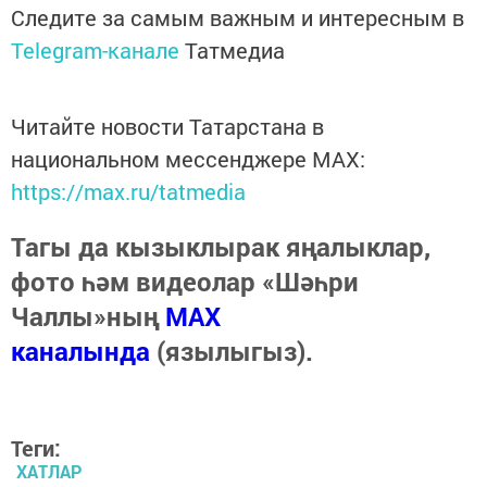
Следите за самым важным и интересным в
Telegram-канале
Татмедиа
Читайте новости Татарстана в
национальном мессенджере MАХ:
https://max.ru/tatmedia
Тагы да кызыклырак яңалыклар,
фото һәм видеолар «Шәһри
Чаллы»ның
MAX
каналында
(язылыгыз).
Теги:
ХАТЛАР