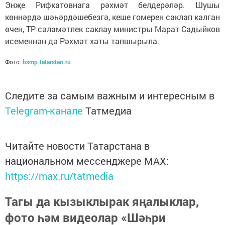
Энҗе Рифкатовнага рәхмәт белдерәләр. Шушы
көннәрдә шәһәрдәшебезгә, кеше гомерен саклап калган
өчен, ТР сәламәтлек саклау министры Марат Садыйков
исеменнән дә Рәхмәт хаты тапшырыла.
Фото:
bsmp.tatarstan.ru
Следите за самым важным и интересным в
Telegram-канале
Татмедиа
Читайте новости Татарстана в
национальном мессенджере MАХ:
https://max.ru/tatmedia
Тагы да кызыклырак яңалыклар,
фото һәм видеолар «Шәһри