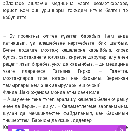
әйләнәсе эшләүче медицина үзәге хезмәткәрләре,
юрист һәм эш урыннары тәкъдим итүче белгеч тә
кабул итте.
– Бу проектны күптән күзәтеп барабыз. Һәм анда
катнашып, үз өлешебезне кертүебезгә бик шатбыз.
Бүген ярдәмгә мохтаҗ кешеләрне карыйбыз, кирәк
булса, хастаханәгә юллама, кирәкле дарулар алу өчен
рецепт язып бирәбез, укол да кадыйбыз, – ди медицина
үзәге идарәчесе Татьяна Гирко. – Гадәттә,
мохтаҗларда тире, югары кан басымы, йөрәк-кан
тамырлары һәм эчәк авырулары еш очрый.
Флида Шакирҗанова монда атна саен килә.
– Ашау өчен генә түгел, аралашу, кешеләр белән очрашу
өчен дә йөрим, – ди ул. – Сәламәтлегемә зарланмыйм,
шулай да мөмкинлектән файдаланып, кан басымын
тикшерттем. Барысы да яхшы, диделәр.
Югарыда телгә алганча, авыр тормыш хәлендә