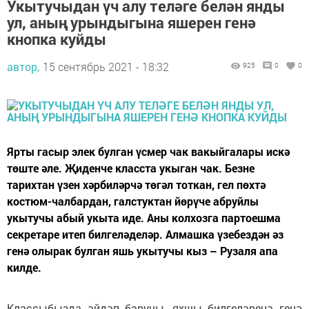
Укытучыдан үч алу теләге белән янды
ул, аның урындыгына яшерен генә
кнопка куйды
автор,
15 сентябрь 2021 - 18:32
925
0
0
Ярты гасыр элек булган үсмер чак вакыйгалары искә
төште әле. Җиденче класста укыган чак. Безне
тарихтан үзен хәрбиләрчә төгәл тоткан, гел пөхтә
костюм-чалбардан, галстуктан йөрүче абруйлы
укытучы абый укыта иде. Аны колхозга партоешма
секретаре итеп билгеләделәр. Алмашка үзебездән әз
генә олырак булган яшь укытучы кыз – Рузаля апа
килде.
Классыбызда әйдәп баручы, яхшы билгеләренә генә