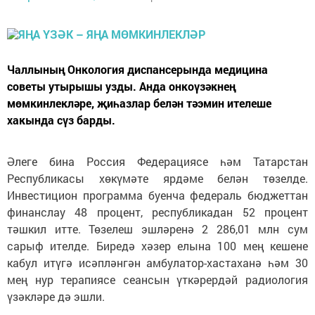
Чаллының Онкология диспансерында медицина
советы утырышы узды. Анда онкоүзәкнең
мөмкинлекләре, җиһазлар белән тәэмин ителеше
хакында сүз барды.
Әлеге бина Россия Федерациясе һәм Татарстан
Республикасы хөкүмәте ярдәме белән төзелде.
Инвестицион программа буенча федераль бюджеттан
финанслау 48 процент, республикадан 52 процент
тәшкил итте. Төзелеш эшләренә 2 286,01 млн сум
сарыф ителде. Биредә хәзер елына 100 мең кешене
кабул итүгә исәпләнгән амбулатор-хастаханә һәм 30
мең нур терапиясе сеансын үткәрердәй радиология
үзәкләре дә эшли.