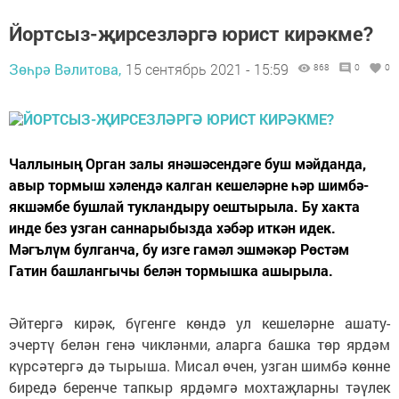
Йортсыз-җирсезләргә юрист кирәкме?
Зөһрә Вәлитова,
15 сентябрь 2021 - 15:59
868
0
0
Чаллының Орган залы янәшәсендәге буш мәйданда,
авыр тормыш хәлендә калган кешеләрне һәр шимбә-
якшәмбе бушлай тукландыру оештырыла. Бу хакта
инде без узган саннарыбызда хәбәр иткән идек.
Мәгълүм булганча, бу изге гамәл эшмәкәр Рөстәм
Гатин башлангычы белән тормышка ашырыла.
Әйтергә кирәк, бүгенге көндә ул кешеләрне ашату-
эчертү белән генә чикләнми, аларга башка төр ярдәм
күрсәтергә дә тырыша. Мисал өчен, узган шимбә көнне
биредә беренче тапкыр ярдәмгә мохтаҗларны тәүлек