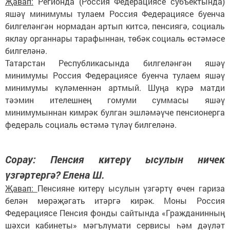
Җавап:
Регионда (Россия Федерациясе субъектында)
яшәү минимумы тулаем Россия Федерациясе буенча
билгеләнгән нормадан артып китсә, пенсиягә, социаль
яклау органнары тарафыннан, төбәк социаль өстәмәсе
билгеләнә.
Татарстан Республикасында билгеләнгән яшәү
минимумы Россия Федерациясе буенча тулаем яшәү
минимумы күләменнән артмый. Шуңа күрә матди
тәэмин ителешнең гомуми суммасы яшәү
минимумыннан кимрәк булган эшләмәүче пенсионерга
федераль социаль өстәмә түләү билгеләнә.
Сорау: Пенсия китерү ысулын ничек
үзгәртергә? Елена Ш.
Җавап:
Пенсияне китерү ысулын үзгәртү өчен гариза
белән мөрәҗәгать итәргә кирәк. Моны Россия
Федерациясе Пенсия фонды сайтында «Гражданинның
шәхси кабинеты» мәгълүмати сервисы һәм дәүләт