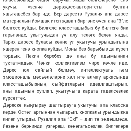
укучы, үзенчә дәрәҗәсе-авторитеты булган
яшьтәшебез бар иде. Бер дәрестә Рузалия апа дәрес
материалын йомшак итеп җавап биргәне өчен аңа “3”ле
билгесе куйды. Билгеле, классташыбыз бу билгегә бик
гарьләнде, укытучыдан үч алу теләге белән янды.
Тарих дәресе буласы көнне ул укытучы урындыгына
яшерен генә кнопка куйды. Моны без барыбыз да күреп
тордык. Ләкин беребез дә аны бу адымыннан
туктатмадык. Чөнки коллективизм чире көчле иде.
Дөрес юл сайлый белмәү, интеллектуаль һәм
эмоциональ мәсьәләләрне хәл итә алмау аркасында
классташыбызның сыйфатларын идеаллаштырып,
аны адымын хуплап, укытучыга карата гаделсезлек
күрсәттек.
Дәрескә кыңгырау шалтырауга укытучы апа класска
керде. Өстәл артыннан чыгарып, кнопкалы урындыкка
килеп утырды. Рузалия апа “Эх!” – дип тә эндәшмәде,
йөзенә бернинди үзгәреш, кәнәгатьсезлек билгеләре