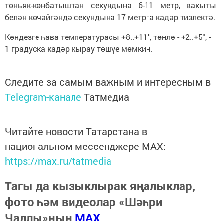
төньяк-көнбатыштан секундына 6-11 метр, вакыты
белән көчәйгәндә секундына 17 метрга кадәр тизлектә.
Көндезге һава температурасы +8..+11˚, төнлә - +2..+5˚, -
1 градуска кадәр кырау төшүе мөмкин.
Следите за самым важным и интересным в
Telegram-канале
Татмедиа
Читайте новости Татарстана в
национальном мессенджере MАХ:
https://max.ru/tatmedia
Тагы да кызыклырак яңалыклар,
фото һәм видеолар «Шәһри
Чаллы»ның
MAX