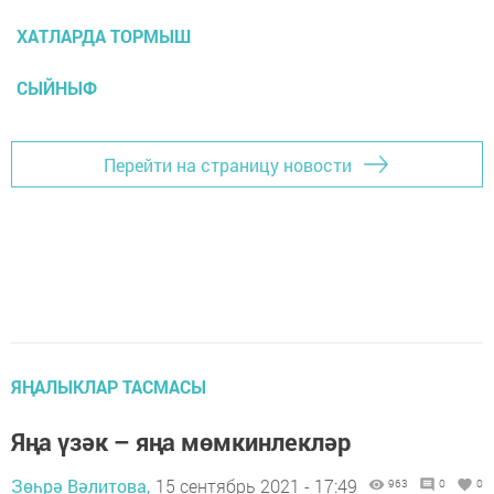
ХАТЛАРДА ТОРМЫШ
СЫЙНЫФ
Перейти на страницу новости
ЯҢАЛЫКЛАР ТАСМАСЫ
Яңа үзәк – яңа мөмкинлекләр
Зөһрә Вәлитова,
15 сентябрь 2021 - 17:49
963
0
0