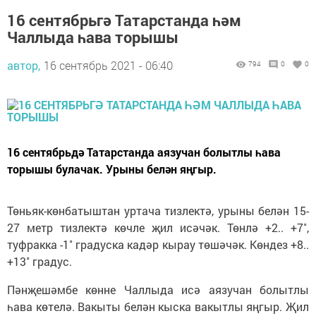
16 сентябрьгә Татарстанда һәм
Чаллыда һава торышы
автор,
16 сентябрь 2021 - 06:40
794
0
0
16 сентябрьдә Татарстанда аязучан болытлы һава
торышы булачак. Урыны белән яңгыр.
Төньяк-көнбатыштан уртача тизлектә, урыны белән 15-
27 метр тизлектә көчле җил исәчәк. Төнлә +2.. +7˚,
туфракка -1˚ градуска кадәр кырау төшәчәк. Көндез +8..
+13˚ градус.
Пәнҗешәмбе көнне Чаллыда исә аязучан болытлы
һава көтелә. Вакыты белән кыска вакытлы яңгыр. Җил