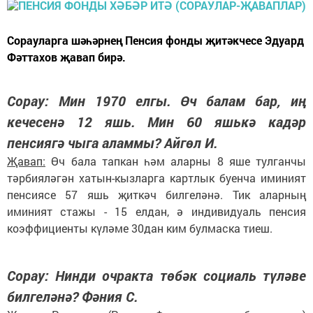
Сорауларга шәһәрнең Пенсия фонды җитәкчесе Эдуард
Фәттахов җавап бирә.
Сорау: Мин 1970 елгы. Өч балам бар, иң
кечесенә 12 яшь. Мин 60 яшькә кадәр
пенсиягә чыга аламмы? Айгөл И.
Җавап:
Өч бала тапкан һәм аларны 8 яше тулганчы
тәрбияләгән хатын-кызларга картлык буенча иминият
пенсиясе 57 яшь җиткәч билгеләнә. Тик аларның
иминият стажы - 15 елдан, ә индивидуаль пенсия
коэффициенты күләме 30дан ким булмаска тиеш.
Сорау: Нинди очракта төбәк социаль түләве
билгеләнә? Фәния С.