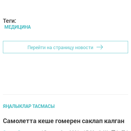
Теги:
МЕДИЦИНА
Перейти на страницу новости
ЯҢАЛЫКЛАР ТАСМАСЫ
Самолетта кеше гомерен саклап калган