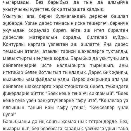
чыгармады. Без барыбыз да тын да алмыйча
укытучыны күзәттек, бик аптырашта калдык.
Укытучы апа, берни булмагандай, дәресне башлап
җибәрде. Узган дәрес темасын искә төшергәч, берничә
укучыдан сораулар биреп, өйгә эш итеп бирелгән
дәреслек материалын сорады, билгеләр куйды.
Контурлы картага үзлектән эш эшләтте. Яңа дәрес
темасын атагач, атаклы тарихи шәхесләргә тукталды,
мавыктыргыч әңгәмә корды. Барыбыз да укытучы апа
сөйләгәннәрне истә калдырырга тырышып, аны
игътибар белән йотлыгып тыңладык. Дәрес бик җанлы,
кызыклы һәм файдалы узды. Дәрес ахырында апа үзе
сөйләгән шәхесләргә характеристика биреп, түбәндәге
фикерләрне әйтте: “Бөек кеше генә үч сакламый”, “Бөек
кеше генә үзен рәнҗетүчеләрне гафу итә”, “Көчлеләр үз
ялгышын таный һәм гафу үтенә”, “Көчсезләр үчле
була!”
Барыбызны да иң соңгы җөмлә нык тетрәндерде. Без,
кызарынып, бер-беребезгә карадык, үзебезгә урын таба