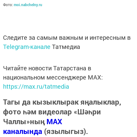
Фото:
moi.nabchelny.ru
Следите за самым важным и интересным в
Telegram-канале
Татмедиа
Читайте новости Татарстана в
национальном мессенджере MАХ:
https://max.ru/tatmedia
Тагы да кызыклырак яңалыклар,
фото һәм видеолар «Шәһри
Чаллы»ның
MAX
каналында
(язылыгыз).