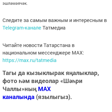
эшләмәячәк.
Следите за самым важным и интересным в
Telegram-канале
Татмедиа
Читайте новости Татарстана в
национальном мессенджере MАХ:
https://max.ru/tatmedia
Тагы да кызыклырак яңалыклар,
фото һәм видеолар «Шәһри
Чаллы»ның
MAX
каналында
(язылыгыз).