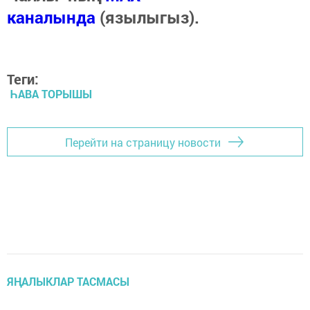
каналында
(язылыгыз).
Теги:
ҺАВА ТОРЫШЫ
Перейти на страницу новости
ЯҢАЛЫКЛАР ТАСМАСЫ