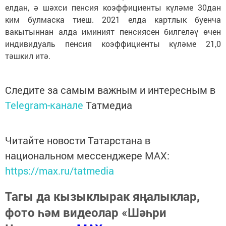
елдан, ә шәхси пенсия коэффициенты күләме 30дан
ким булмаска тиеш. 2021 елда картлык буенча
вакытыннан алда иминият пенсиясен билгеләү өчен
индивидуаль пенсия коэффициенты күләме 21,0
тәшкил итә.
Следите за самым важным и интересным в
Telegram-канале
Татмедиа
Читайте новости Татарстана в
национальном мессенджере MАХ:
https://max.ru/tatmedia
Тагы да кызыклырак яңалыклар,
фото һәм видеолар «Шәһри