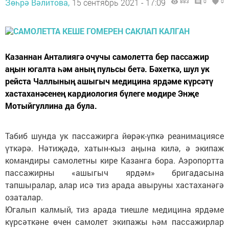
Зөһрә Вәлитова,
15 сентябрь 2021 - 17:09
883
0
0
Казаннан Анталиягә очучы самолетта бер пассажир
аңын югалта һәм аның пульсы бетә. Бәхеткә, шул ук
рейста Чаллының ашыгыч медицина ярдәме күрсәтү
хастаханәсенең кардиология бүлеге мөдире Энҗе
Мотыйгуллина да була.
Табиб шунда ук пассажирга йөрәк-үпкә реанимациясе
үткәрә. Нәтиҗәдә, хатын-кыз аңына килә, ә экипаж
командиры самолетны кире Казанга бора. Аэропортта
пассажирны «ашыгыч ярдәм» бригадасына
тапшыралар, алар исә тиз арада авыруны хастаханәгә
озаталар.
Югалып калмый, тиз арада тиешле медицина ярдәме
күрсәткәне өчен самолет экипажы һәм пассажирлар