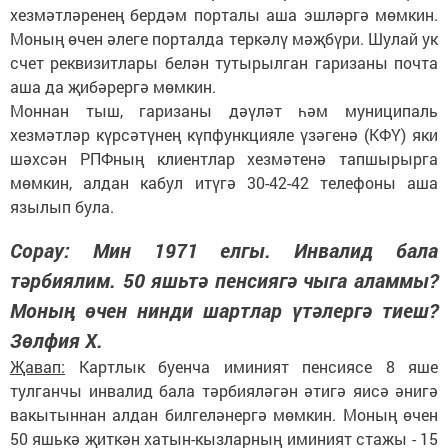
хезмәтләренең бердәм порталы аша эшләргә мөмкин.
Моның өчен әлеге порталда теркәлү мәҗбүри. Шулай ук
счет реквизитлары белән тутырылган гаризаны почта
аша да җибәрергә мөмкин.
Моннан тыш, гаризаны дәүләт һәм муниципаль
хезмәтләр күрсәтүнең күпфункцияле үзәгенә (КФҮ) яки
шәхсән РПФның клиентлар хезмәтенә тапшырырга
мөмкин, алдан кабул итүгә 30-42-42 телефоны аша
язылып була.
Сорау: Мин 1971 елгы. Инвалид бала
тәрбиялим. 50 яшьтә пенсиягә чыга аламмы?
Моның өчен нинди шартлар үтәлергә тиеш?
Зөлфия Х.
Җавап:
Картлык буенча иминият пенсиясе 8 яше
тулганчы инвалид бала тәрбияләгән әтигә яисә әнигә
вакытыннан алдан билгеләнергә мөмкин. Моның өчен
50 яшькә җиткән хатын-кызларның иминият стажы - 15