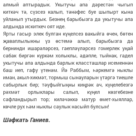
алмый аптырадык. Укытучы апа дәрестән чыгып
киткәч тә, сүзсез калып, тәнәфес буе шыпырт кына
уйланып утырдык. Безнең барыбызга да укытучы апа
алдында искиткеч оят иде.
Ярты гасыр элек булган күңелсез вакыйга өчен, бөтен
җаваплылыкны үз өстемә алып, барыбызга да
бернинди ишарәләрсез, гаепләүләрсез гомерлек уңай
сабак биргән күркәм холыклы, әдәпле, тыйнак, гадел
укытучы апа алдында барлык классташлар исеменнән
баш иеп, гафу үтенәм. Йә Раббым, һәркемгә ныклы
иман, акыл-хикмәт, тормыш сынауларын үтәргә тиешле
сабырлык бир; тәүфыйгыңны киңрәк ач, күңелебезгә
рәхмәт орлыклары салып, күңел көзгебезне
сафландырып тор; киләчәккә матур өмет-хыяллар,
көчле рух һәм ныклы саулык насыйп булсын!
Шәфкать Ганиев.