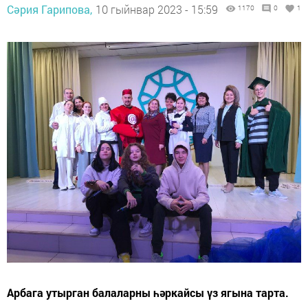
Сәрия Гарипова,
10 гыйнвар 2023 - 15:59
1170
0
1
Арбага утырган балаларны һәркайсы үз ягына тарта.