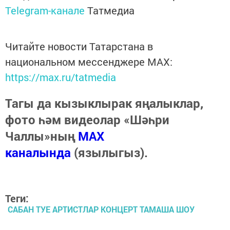
Telegram-канале
Татмедиа
Читайте новости Татарстана в
национальном мессенджере MАХ:
https://max.ru/tatmedia
Тагы да кызыклырак яңалыклар,
фото һәм видеолар «Шәһри
Чаллы»ның
MAX
каналында
(язылыгыз).
Теги:
САБАН ТУЕ АРТИСТЛАР КОНЦЕРТ ТАМАША ШОУ