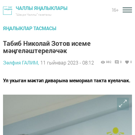
ЧАЛЛЫ ЯҢАЛЫКЛАРЫ
16+
"Шәһри Чаллы" газетасы
ЯҢАЛЫКЛАР ТАСМАСЫ
Табиб Николай Зотов исеме
мәңгеләштереләчәк
Зөлфия ГАЛИМ,
11 гыйнвар 2023 - 08:12
982
0
0
Ул укыган мәктәп диварына мемориал такта куелачак.