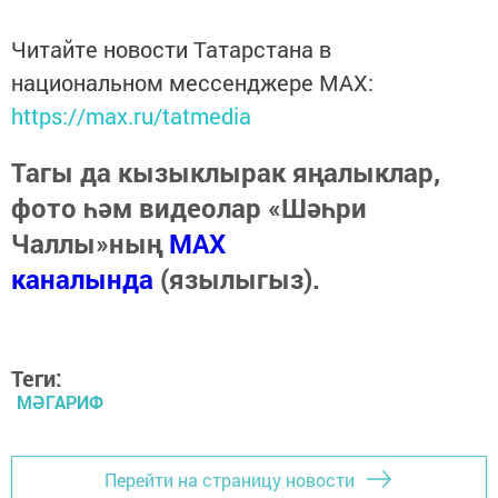
Читайте новости Татарстана в
национальном мессенджере MАХ:
https://max.ru/tatmedia
Тагы да кызыклырак яңалыклар,
фото һәм видеолар «Шәһри
Чаллы»ның
MAX
каналында
(язылыгыз).
Теги:
МӘГАРИФ
Перейти на страницу новости