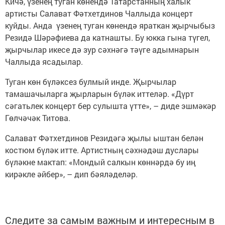
Кичә, үзенең туган көнендә Татарстанның халык
артисты Салават Фәтхетдинов Чаллыда концерт
куйды. Анда үзенең туган көнендә яраткан җырчыбыз
Резидә Шәрәфиева да катнашты. Бу юкка гына түгел,
җырчылар икесе дә зур сәхнәгә тәүге адымнарын
Чаллыда ясадылар.
Туган көн бүләксез булмый инде. Җырчылар
тамашачыларга җырларын бүләк иттеләр. «Дүрт
сәгатьлек концерт бер сулышта үтте», – диде эшмәкәр
Гөлчәчәк Титова.
Салават Фәтхетдинов Резидәгә җылы ыштан белән
костюм бүләк итте. Артистның сәхнәдәш дуслары
бүләкне мактап: «Мондый салкын көннәрдә бу иң
кирәкле әйбер», – дип бәяләделәр.
Следите за самым важным и интересным в