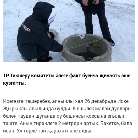
ТР Тикшерү комитеты әлеге факт буенча җинаять эше
кузгатты.
Исегезгә төшерәбез, аянычлы хәл 26 декабрьдә Иске
Җырыклы авылында булды. 8 яшьлек малай дуслары
белән таудан шуганда су башнясы коесына егылып
төште. Аның тирәнлеге 2 метрдан артык. Бәхеткә, бала
исән. Ул төрле тән җәрәхәтләре алды.