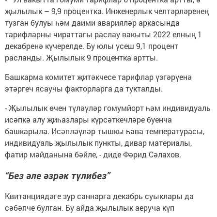
җылылык – 9,9 процентка. Инженерлык челтәрләренең
тузган булуы һәм даими аварияләр аркасында
тарифларны чираттагы раслау вакыты 2022 елның 1
декабренә күчерелде. Бу юлы үсеш 9,1 процент
расланды. Җылылык 9 процентка артты.
Башкарма комитет җитәкчесе тарифлар үзгәрүенә
этәргеч ясаучы факторларга да тукталды.
- Җылылык өчен түләүләр гомумйорт һәм индивидуаль
исәпкә алу җиһазлары күрсәткечләре буенча
башкарыла. Исәпләүләр тышкы һава температурасы,
индивидуаль җылылык пункты, дивар материалы,
фатир мәйданына бәйле, - диде Фәрид Сәлахов.
“Без әле әзрәк түлибез”
Квитанциядәге зур саннарга декабрь суыклары да
сәбәпче булган. Бу айда җылылык аеруча күп