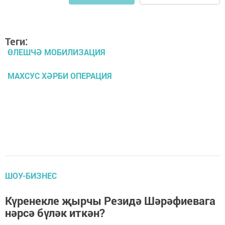
Теги:
ӨЛЕШЧӘ МОБИЛИЗАЦИЯ
МАХСУС ХӘРБИ ОПЕРАЦИЯ
ШОУ-БИЗНЕС
Күренекле җырчы Резидә Шәрәфиевага
нәрсә бүләк иткән?