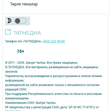
Төрле темалар
Телефон АО «ТАТМЕДИА»:
(843) 222 09 84
16+
© 2011 - 2026. Шәһри Чаллы. Все права защищены.
© ТАТМЕДИА. Все материалы, размещенные на сайте, защищены
законом.
Перепечатка, воспроизведение и распространение в любом объеме
информации,
размещенной на сайте, возможна только с письменного согласия
редакций СМИ.
При поддержке Республиканского агентства по печати и массовым
коммуникациям.
Наименование СМИ: Шəhри Чаллы
№ свидетельства о регистрации СМИ, дата: ЭЛ № ФС 77-67912 от