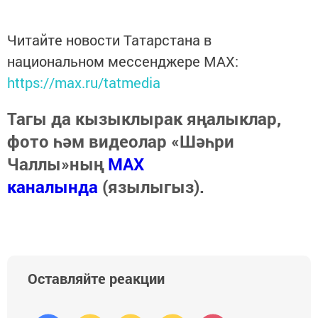
Читайте новости Татарстана в
национальном мессенджере MАХ:
https://max.ru/tatmedia
Тагы да кызыклырак яңалыклар,
фото һәм видеолар «Шәһри
Чаллы»ның
MAX
каналында
(язылыгыз).
Оставляйте реакции