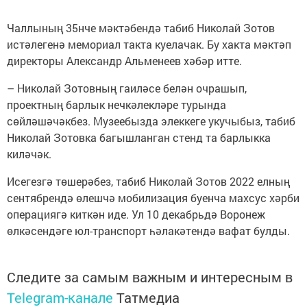
Чаллының 35нче мәктәбендә табиб Николай Зотов
истәлегенә мемориал такта куелачак. Бу хакта мәктәп
директоры Александр Альменеев хәбәр итте.
– Николай Зотовның гаиләсе белән очрашып,
проектның барлык нечкәлекләре турында
сөйләшәчәкбез. Музеебызда элеккеге укучыбыз, табиб
Николай Зотовка багышланган стенд та барлыкка
киләчәк.
Исегезгә төшерәбез, табиб Николай Зотов 2022 елның
сентябрендә өлешчә мобилизация буенча махсус хәрби
операциягә киткән иде. Ул 10 декабрьдә Воронеж
өлкәсендәге юл-транспорт һәлакәтендә вафат булды.
Следите за самым важным и интересным в
Telegram-канале
Татмедиа