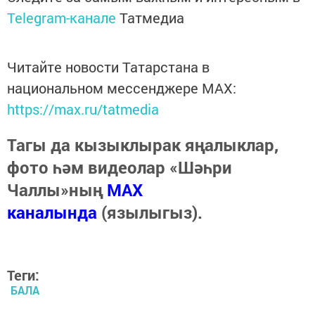
Telegram-канале
Татмедиа
Читайте новости Татарстана в
национальном мессенджере MАХ:
https://max.ru/tatmedia
Тагы да кызыклырак яңалыклар,
фото һәм видеолар «Шәһри
Чаллы»ның
MAX
каналында
(язылыгыз).
Теги:
БАЛА