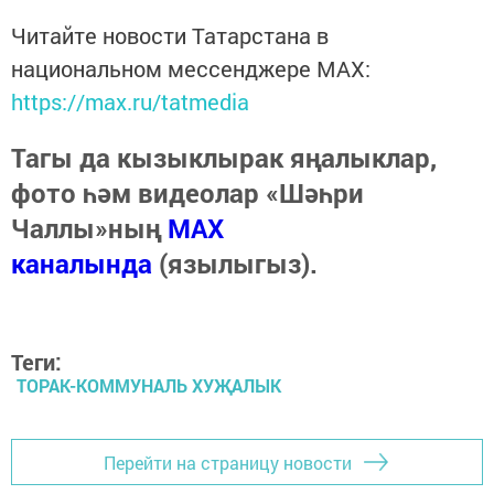
Читайте новости Татарстана в
национальном мессенджере MАХ:
https://max.ru/tatmedia
Тагы да кызыклырак яңалыклар,
фото һәм видеолар «Шәһри
Чаллы»ның
MAX
каналында
(язылыгыз).
Теги:
ТОРАК-КОММУНАЛЬ ХУҖАЛЫК
Перейти на страницу новости