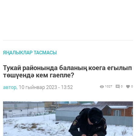
ЯҢАЛЫКЛАР ТАСМАСЫ
Тукай районында баланың коега егылып
төшүендә кем гаепле?
автор,
10 гыйнвар 2023 - 13:52
1027
0
0