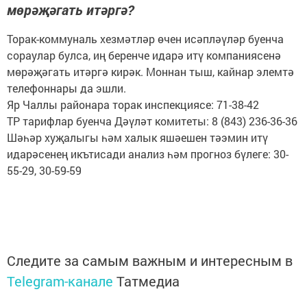
мөрәҗәгать итәргә?
Торак-коммуналь хезмәтләр өчен исәпләүләр буенча
сораулар булса, иң беренче идарә итү компаниясенә
мөрәҗәгать итәргә кирәк. Моннан тыш, кайнар элемтә
телефоннары да эшли.
Яр Чаллы районара торак инспекциясе: 71-38-42
ТР тарифлар буенча Дәүләт комитеты: 8 (843) 236-36-36
Шәһәр хуҗалыгы һәм халык яшәешен тәэмин итү
идарәсенең икътисади анализ һәм прогноз бүлеге: 30-
55-29, 30-59-59
Следите за самым важным и интересным в
Telegram-канале
Татмедиа