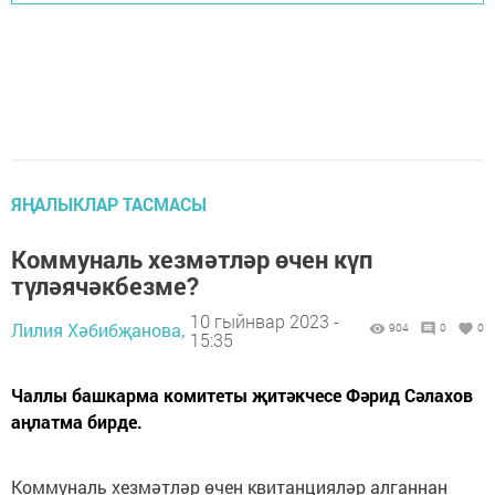
ЯҢАЛЫКЛАР ТАСМАСЫ
Коммуналь хезмәтләр өчен күп
түләячәкбезме?
10 гыйнвар 2023 -
Лилия Хәбибҗанова,
904
0
0
15:35
Чаллы башкарма комитеты җитәкчесе Фәрид Сәлахов
аңлатма бирде.
Коммуналь хезмәтләр өчен квитанцияләр алганнан