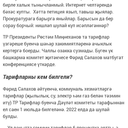
бирле халык тынычланмый. Интернет челтәрендә
бәхәс купты. Хәтта петиция язып, тавыш җыялар.
Прокуратурага барырга яныйлар. Барысын да бер
сорау борчый: нишләп шулай күп исәпләгәннәр?
ТР Президенты Рөстәм Миңнеханов та тарифлар
үзгәреше буенча шәһәр хакимиятләренә ачыклык
кертергә боерды. Чаллы озакка сузмады. Бүген үк
башкарма комитет җитәкчесе Фәрид Сәлахов матбугат
конференциясе үткәрде.
Тарифларны кем билгели?
Фәрид Сәлахов әйтүенчә, коммуналь хезмәтләргә
тарифлар (җылылык, су, электр һәм газ белән тәэмин
итү) ТР Тарифлар буенча Дәүләт комитеты тарафыннан
ел саен 1 июльдә билгеләнә. 2022 елда да шулай
булды.
- Ул вакытта гомуми тарифлар 6 процентка артты, ә