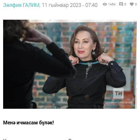
Зөлфия ГАЛИМ,
11 гыйнвар 2023 - 07:40
1454
0
0
Менә ичмасам бүләк!