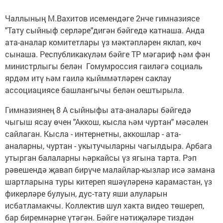
Чаллының М.Вахитов исемендәге 2нче гимназиясе
"Тату сыйныф серләре"дигән бәйгедә катнаша. Анда
ата-аналар комитетлары үз мәктәпләрен яклап, көч
сынаша. Республикакүләм бәйге ТР мәгариф һәм фән
министрлыгы белән Гомумроссия гаиләгә социаль
ярдәм итү һәм гаилә кыйммәтләрен саклау
ассоциациясе башлангычы белән оештырыла.
Гимназиянең 8 А сыйныфы ата-аналары бәйгедә
чыгыш ясау өчен "Аккош, кысла һәм чуртан" мәсәлен
сайлаган. Кысла - интернетны, аккошлар - ата-
аналарны, чуртан - укытучыларны чагылдыра. Арбага
утырган балаларны һәркайсы үз ягына тарта. Рэп
рәвешендә җавап бирүче малайлар-кызлар исә замана
шартларына туры китереп яшәүләренә карамастан, үз
фикерләре булуын, дус-тату яши алуларын
исбатламакчы. Коллектив шул хакта видео төшереп,
бар биремнәрне үтәгән. Бәйге нәтиҗәләре тиздән