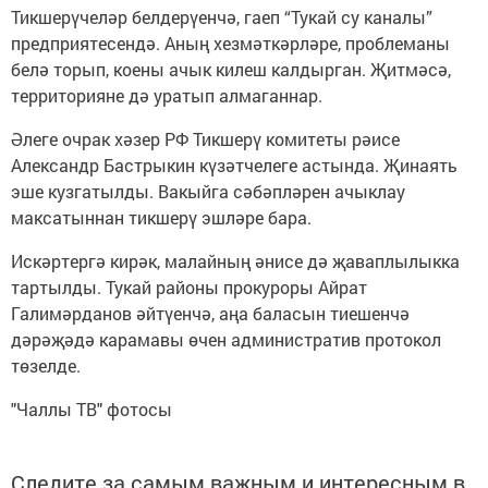
Тикшерүчеләр белдерүенчә, гаеп “Тукай су каналы”
предприятесендә. Аның хезмәткәрләре, проблеманы
белә торып, коены ачык килеш калдырган. Җитмәсә,
территорияне дә уратып алмаганнар.
Әлеге очрак хәзер РФ Тикшерү комитеты рәисе
Александр Бастрыкин күзәтчелеге астында. Җинаять
эше кузгатылды. Вакыйга сәбәпләрен ачыклау
максатыннан тикшерү эшләре бара.
Искәртергә кирәк, малайның әнисе дә җаваплылыкка
тартылды. Тукай районы прокуроры Айрат
Галимәрданов әйтүенчә, аңа баласын тиешенчә
дәрәҗәдә карамавы өчен административ протокол
төзелде.
"Чаллы ТВ" фотосы
Следите за самым важным и интересным в