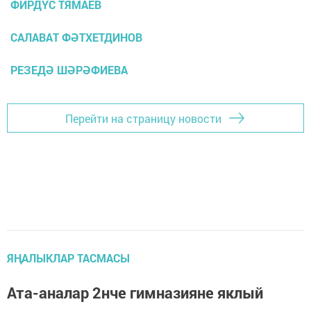
ФИРДҮС ТЯМАЕВ
САЛАВАТ ФӘТХЕТДИНОВ
РЕЗЕДӘ ШӘРӘФИЕВА
Перейти на страницу новости
ЯҢАЛЫКЛАР ТАСМАСЫ
Ата-аналар 2нче гимназияне яклый