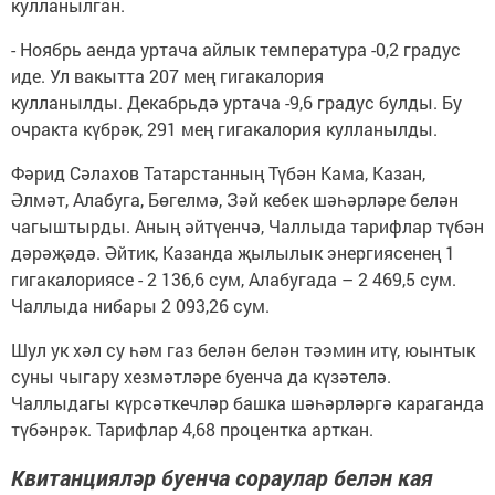
кулланылган.
- Ноябрь аенда уртача айлык температура -0,2 градус
иде. Ул вакытта 207 мең гигакалория
кулланылды. Декабрьдә уртача -9,6 градус булды. Бу
очракта күбрәк, 291 мең гигакалория кулланылды.
Фәрид Сәлахов Татарстанның Түбән Кама, Казан,
Әлмәт, Алабуга, Бөгелмә, Зәй кебек шәһәрләре белән
чагыштырды. Аның әйтүенчә, Чаллыда тарифлар түбән
дәрәҗәдә. Әйтик, Казанда җылылык энергиясенең 1
гигакалориясе - 2 136,6 сум, Алабугада – 2 469,5 сум.
Чаллыда нибары 2 093,26 сум.
Шул ук хәл су һәм газ белән белән тәэмин итү, юынтык
суны чыгару хезмәтләре буенча да күзәтелә.
Чаллыдагы күрсәткечләр башка шәһәрләргә караганда
түбәнрәк. Тарифлар 4,68 процентка арткан.
Квитанцияләр буенча сораулар белән кая